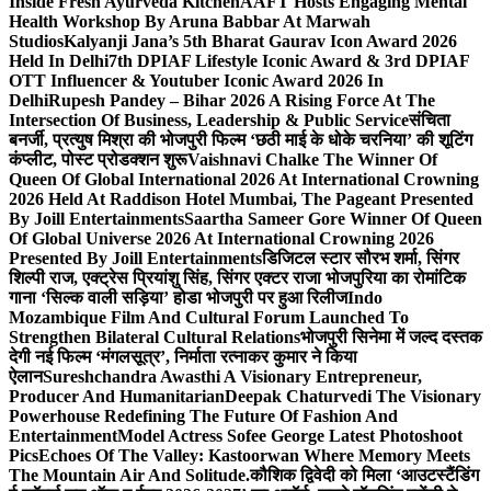
Inside Fresh Ayurveda Kitchen
AAFT Hosts Engaging Mental
Health Workshop By Aruna Babbar At Marwah
Studios
Kalyanji Jana’s 5th Bharat Gaurav Icon Award 2026
Held In Delhi
7th DPIAF Lifestyle Iconic Award & 3rd DPIAF
OTT Influencer & Youtuber Iconic Award 2026 In
Delhi
Rupesh Pandey – Bihar 2026 A Rising Force At The
Intersection Of Business, Leadership & Public Service
संचिता
बनर्जी, प्रत्युष मिश्रा की भोजपुरी फिल्म ‘छठी माई के धोके चरनिया’ की शूटिंग
कंप्लीट, पोस्ट प्रोडक्शन शुरू
Vaishnavi Chalke The Winner Of
Queen Of Global International 2026 At International Crowning
2026 Held At Raddison Hotel Mumbai, The Pageant Presented
By Joill Entertainments
Saartha Sameer Gore Winner Of Queen
Of Global Universe 2026 At International Crowning 2026
Presented By Joill Entertainments
डिजिटल स्टार सौरभ शर्मा, सिंगर
शिल्पी राज, एक्ट्रेस प्रियांशु सिंह, सिंगर एक्टर राजा भोजपुरिया का रोमांटिक
गाना ‘सिल्क वाली सड़िया’ होडा भोजपुरी पर हुआ रिलीज
Indo
Mozambique Film And Cultural Forum Launched To
Strengthen Bilateral Cultural Relations
भोजपुरी सिनेमा में जल्द दस्तक
देगी नई फिल्म ‘मंगलसूत्र’, निर्माता रत्नाकर कुमार ने किया
ऐलान
Sureshchandra Awasthi A Visionary Entrepreneur,
Producer And Humanitarian
Deepak Chaturvedi The Visionary
Powerhouse Redefining The Future Of Fashion And
Entertainment
Model Actress Sofee George Latest Photoshoot
Pics
Echoes Of The Valley: Kastoorwan Where Memory Meets
The Mountain Air And Solitude.
कौशिक द्विवेदी को मिला ‘आउटस्टैंडिंग