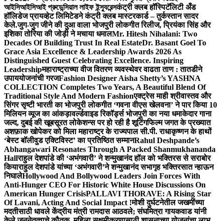
আইসিআইসিআই প্রুডেন্সিয়াল লাইফ ইন্স্যুরেন্স
कंट्री क्लब हॉस्पिटॅलिटी अँड
हॉलिडेज प्रायव्हेट लिमिटेडने कंट्री क्लब मास्टरकार्ड – तुर्कस्तान सादर
केले.
जुग-जुग जीने की दुआ वाला भोजपुरी लोकगीत रिलीज, प्रियंका सिंह और
इशिका तोरिया की जोड़ी ने मचाया धमाल
Mr. Hitesh Nihalani: Two
Decades Of Building Trust In Real Estate
Dr. Basant Goel To
Grace Asia Excellence & Leadership Awards 2026 As
Distinguished Guest Celebrating Excellence. Inspiring
Leadership
महाराष्ट्राच्या वीज वितरण व्यवस्थेवर वाढता ताण : तातडीने
उपाययोजनांची गरज
Fashion Designer Aisha Shetty’s YASHNA
COLLECTION Completes Two Years, A Beautiful Blend Of
Traditional Style And Modern Fashion
एक्ट्रेस माही श्रीवास्तव और
सिंगर सृष्टी भारती का भोजपुरी लोकगीत ‘गवना वीएस खेलवना’ ने पार किया 10
मिलियन व्यूज का आंकड़ा
वर्ल्डवाइड रिकॉर्ड्स भोजपुरी का नया धमाकेदार गाना
जल्द, दुबई की खूबसूरत लोकेशन्स पर हो रही है शूटिंग
फिल्म जगत के प्रख्यात
अशफ़ाक खोपेकर को मिला महाराष्ट्र के राज्यपाल सी.पी. राधाकृष्णन के हाथों
‘बेस्ट बॉलीवुड एक्टिविस्ट’ का प्रतिष्ठित सम्मान
Rahul Deshpande’s
Abhangawari Resonates Through A Packed Shanmukhananda
Hall
राहुल देशपांडे की ‘अभंगवारी’ ने शन्मुखानंद हॉल को भक्तिरस से सराबोर
किया
राहुल देशपांडे यांच्या ‘अभंगवारी’ने शन्मुखानंद सभागृह भक्तिरसात न्हाऊन
निघाले
Hollywood And Bollywood Leaders Join Forces With
Anti-Hunger CEO For Historic White House Discussions On
American Hunger Crisis
PALLAVI THORAVE: A Rising Star
Of Lavani, Acting And Social Impact !
मोशी दुर्घटनेतील जखमींच्या
मदतीसाठी धावले केंद्रीय मंत्री रामदास आठवले; संघमित्रा गायकवाड यांनी
केले जननेतृत्वाचे कौतुक, महिला सक्षमीकरणासाठी शासनाच्या योजनांचा लाभ