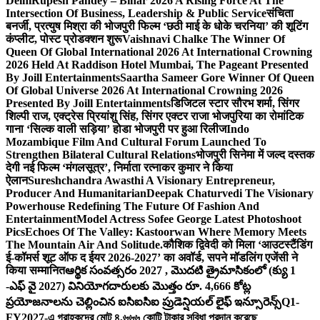
Delhi
Rupesh Pandey – Bihar 2026 A Rising Force At The
Intersection Of Business, Leadership & Public Service
संचिता
बनर्जी, प्रत्युष मिश्रा की भोजपुरी फिल्म ‘छठी माई के धोके चरनिया’ की शूटिंग
कंप्लीट, पोस्ट प्रोडक्शन शुरू
Vaishnavi Chalke The Winner Of
Queen Of Global International 2026 At International Crowning
2026 Held At Raddison Hotel Mumbai, The Pageant Presented
By Joill Entertainments
Saartha Sameer Gore Winner Of Queen
Of Global Universe 2026 At International Crowning 2026
Presented By Joill Entertainments
डिजिटल स्टार सौरभ शर्मा, सिंगर
शिल्पी राज, एक्ट्रेस प्रियांशु सिंह, सिंगर एक्टर राजा भोजपुरिया का रोमांटिक
गाना ‘सिल्क वाली सड़िया’ होडा भोजपुरी पर हुआ रिलीज
Indo
Mozambique Film And Cultural Forum Launched To
Strengthen Bilateral Cultural Relations
भोजपुरी सिनेमा में जल्द दस्तक
देगी नई फिल्म ‘मंगलसूत्र’, निर्माता रत्नाकर कुमार ने किया
ऐलान
Sureshchandra Awasthi A Visionary Entrepreneur,
Producer And Humanitarian
Deepak Chaturvedi The Visionary
Powerhouse Redefining The Future Of Fashion And
Entertainment
Model Actress Sofee George Latest Photoshoot
Pics
Echoes Of The Valley: Kastoorwan Where Memory Meets
The Mountain Air And Solitude.
कौशिक द्विवेदी को मिला ‘आउटस्टैंडिंग
ई-कॉमर्स शूट ऑफ द ईयर 2026-2027’ का अवॉर्ड, सपने मॉडलिंग एजेंसी ने
किया सम्मानित
ఆర్థిక సంవత్సరం 2027 , మొదటి త్రైమాసికంలో (క్యు 1
-ఎఫ్ వై 2027) వినియోగదారులకు మొత్తం రూ. 4,666 కోట్ల
ప్రయోజనాలను చెల్లించిన ఐసిఐసిఐ ప్రుడెన్షియల్ లైఫ్ ఇన్సూరెన్స్
Q1-
FY2027-এ গ্রাহকদের মোট ৪,৬৬৬ কোটি টাকার সুবিধা প্রদান করেছে