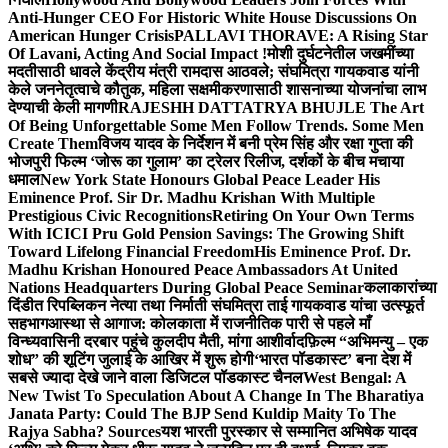
Anti-Hunger CEO For Historic White House Discussions On
American Hunger Crisis
PALLAVI THORAVE: A Rising Star
Of Lavani, Acting And Social Impact !
मोशी दुर्घटनेतील जखमींच्या
मदतीसाठी धावले केंद्रीय मंत्री रामदास आठवले; संघमित्रा गायकवाड यांनी
केले जननेतृत्वाचे कौतुक, महिला सक्षमीकरणासाठी शासनाच्या योजनांचा लाभ
देण्याची केली मागणी
RAJESHH DATTATRYA BHUJLE The Art
Of Being Unforgettable Some Men Follow Trends. Some Men
Create Them
विजय यादव के निर्देशन में बनी प्रेम सिंह और रक्षा गुप्ता की
भोजपुरी फिल्म ‘जोरू का गुलाम’ का ट्रेलर रिलीज, दर्शकों के बीच मचाया
धमाल
New York State Honours Global Peace Leader His
Eminence Prof. Sir Dr. Madhu Krishan With Multiple
Prestigious Civic Recognitions
Retiring On Your Own Terms
With ICICI Pru Gold Pension Savings: The Growing Shift
Toward Lifelong Financial Freedom
His Eminence Prof. Dr.
Madhu Krishan Honoured Peace Ambassadors At United
Nations Headquarters During Global Peace Seminar
कलाकारांच्या
दिंडीत रिपब्लिकन नेत्या तथा निर्माती संघमित्रा ताई गायकवाड यांचा उत्स्फूर्त
सहभाग
आस्था से आगाज: कोलकाता में राजनीतिक पारी से पहले माँ
विन्ध्यवासिनी दरबार पहुंचे कुलदीप मैती, मांगा आशीर्वाद
फ़िल्म “अभिमन्यु – एक
शोध” की शूटिंग जुलाई के आखिर में शुरू होगी
‘भारत पॉडकास्ट’ बना देश में
सबसे ज्यादा देखे जाने वाला डिजिटल पॉडकास्ट चैनल
West Bengal: A
New Twist To Speculation About A Change In The Bharatiya
Janata Party: Could The BJP Send Kuldip Maity To The
Rajya Sabha? Sources
यश भारती पुरस्कार से सम्मानित अभिषेक यादव