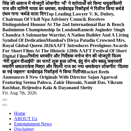
सिंह की आवाज में भोजपुरी लोकगीत ‘माँ’ ने श्रोताओं को किया भावुक
शिल्पी
राज और दामिनी यादव का धमाका, वर्ल्डवाइड रिकॉर्ड्स ने रिलीज किया बर्थडे
एंथम गाना ‘बर्थडे वाला दिन
Top Leading Lawyer V. K. Dubey,
Chairman Of Vkdl Npa Advisory Council, Receives
Distinguished Honour At The 2nd International Bar & Bench
Badminton Championship In London
Ramesh Joginder Singh
Chandra A Submarine Warrior, A Nation Builder And A Living
Symbol Of Dedication
Mumbai’s Divya Patadia Crowned Mrs.
Royal Global Queen 2026
AAFT Introduces Prestigious Awards
For Short Films At The Historic 128th AAFT Festival Of Short
Digital Films
निर्माता धरमवीर और निर्देशक मनोज सेन की भोजपुरी फिल्म
‘मेरी दुल्हन वीआईपी’ का फर्स्ट लुक हुआ लॉन्च, इंदु सेन और बबलू चक्रवर्ती
मचायेंगे धमाल
राकेश मिश्रा और शिल्पी राज का नया धमाकेदार लोकगीत ‘दिलवा
बा रुई जइसन’ वर्ल्डवाइड रिकॉर्ड्स ने किया रिलीज
Rocket Reels
Announces 8 New Originals With Director Sajan Agarwal
Featuring Seema Pahwa, Zakir Hussain, Namit Das, Vikram
Kochhar, Brijendra Kala & Dayanand Shetty
Fri. Aug 7th, 2026
Home
ABOUT Us
Entertainment News
Disclaimer