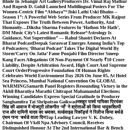
Bhide In Jehangir Art Gallery
Producers Dr. Vimal Raj Mathur
And Rupesh D. Gohil Launched Multilingual Posters For The
Women-Centric Film “Abhaya”
“Jiski Lathi Uski Bhains –
Season 1”: A Powerful Web Series From Producer MK Rajput
That Exposes The Truth Between Power, Authority, And
Humanity…
Diksha Sharma Features In ‘Hathon Me Hath’,
DM Music City’s Latest Romantic Release
“Astrology Is
Guidance, Not Superstition” — Rahul Shastri Declares At
Bharat Podcast
Deepak Saraswat Emerges Among India’s Top
4 Podcasters; ‘Bharat Podcast’ Takes The Digital World By
Storm
‘Carry On Jatta’ Fame Punjabi Film Director Smeep
Kang Faces Allegations Of Non-Payment Of Nearly ₹10 Crore
Liability, Despite Arbitration Award, High Court And Supreme
Court Order
Progressive Foundation Of Human Rights
Celebrates World Environment Day 2026 On June 05, At Hotel
Sea Princess, Mumbai National Convention On GLOBAL
WARMING
Samarth Panel Registers Resounding Victory in the
Akhil Bharatiya Marathi Chitrapat Mahamandal Elections;
Winning Candidates Express Special Gratitude to Producer
Sanghamitra Tai Shripatrao Gaikwad
मशहूर पार्श्व गायिका प्रियंका
सिंह की आवाज में भोजपुरी लोकगीत ‘माँ’ ने श्रोताओं को किया भावुक
शिल्पी
राज और दामिनी यादव का धमाका, वर्ल्डवाइड रिकॉर्ड्स ने रिलीज किया बर्थडे
एंथम गाना ‘बर्थडे वाला दिन
Top Leading Lawyer V. K. Dubey,
Chairman Of Vkdl Npa Advisory Council, Receives
Distinguished Honour At The 2nd International Bar & Bench