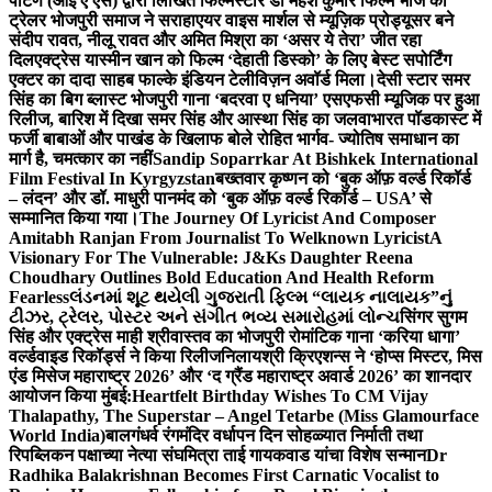
पाटणे (आई ए एस) द्वारा लिखित फिल्मस्टार डॉ महेश कुमार फिल्म भोज का
ट्रेलर भोजपुरी समाज ने सराहा
एयर वाइस मार्शल से म्यूज़िक प्रोड्यूसर बने
संदीप रावत, नीलू रावत और अमित मिश्रा का ‘असर ये तेरा’ जीत रहा
दिल
एक्ट्रेस यास्मीन खान को फिल्म ‘देहाती डिस्को’ के लिए बेस्ट सपोर्टिंग
एक्टर का दादा साहब फाल्के इंडियन टेलीविज़न अवॉर्ड मिला।
देसी स्टार समर
सिंह का बिग ब्लास्ट भोजपुरी गाना ‘बदरवा ए धनिया’ एसएफसी म्यूजिक पर हुआ
रिलीज, बारिश में दिखा समर सिंह और आस्था सिंह का जलवा
भारत पॉडकास्ट में
फर्जी बाबाओं और पाखंड के खिलाफ बोले रोहित भार्गव- ज्योतिष समाधान का
मार्ग है, चमत्कार का नहीं
Sandip Soparrkar At Bishkek International
Film Festival In Kyrgyzstan
बख्तवार कृष्णन को ‘बुक ऑफ़ वर्ल्ड रिकॉर्ड
– लंदन’ और डॉ. माधुरी पानमंद को ‘बुक ऑफ़ वर्ल्ड रिकॉर्ड – USA’ से
सम्मानित किया गया।
The Journey Of Lyricist And Composer
Amitabh Ranjan From Journalist To Welknown Lyricist
A
Visionary For The Vulnerable: J&Ks Daughter Reena
Choudhary Outlines Bold Education And Health Reform
Fearless
લંડનમાં શૂટ થયેલી ગુજરાતી ફિલ્મ “લાયક નાલાયક”નું
ટીઝર, ટ્રેલર, પોસ્ટર અને સંગીત ભવ્ય સમારોહમાં લોન્ચ
सिंगर सुगम
सिंह और एक्ट्रेस माही श्रीवास्तव का भोजपुरी रोमांटिक गाना ‘करिया धागा’
वर्ल्डवाइड रिकॉर्ड्स ने किया रिलीज
निलायश्री क्रिएशन्स ने ‘होप्स मिस्टर, मिस
एंड मिसेज महाराष्ट्र 2026’ और ‘द ग्रैंड महाराष्ट्र अवार्ड 2026’ का शानदार
आयोजन किया मुंबई:
Heartfelt Birthday Wishes To CM Vijay
Thalapathy, The Superstar – Angel Tetarbe (Miss Glamourface
World India)
बालगंधर्व रंगमंदिर वर्धापन दिन सोहळ्यात निर्माती तथा
रिपब्लिकन पक्षाच्या नेत्या संघमित्रा ताई गायकवाड यांचा विशेष सन्मान
Dr
Radhika Balakrishnan Becomes First Carnatic Vocalist to