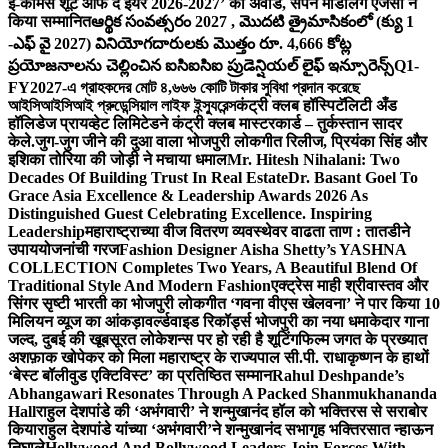
ई-कॉमर्स शूट ऑफ द ईयर 2026-2027’ का अवॉर्ड, सपने मॉडलिंग एजेंसी ने
किया सम्मानित
ఆర్థిక సంవత్సరం 2027 , మొదటి త్రైమాసికంలో (క్యు 1
-ఎఫ్ వై 2027) వినియోగదారులకు మొత్తం రూ. 4,666 కోట్ల
ప్రయోజనాలను చెల్లించిన ఐసిఐసిఐ ప్రుడెన్షియల్ లైఫ్ ఇన్సూరెన్స్
Q1-
FY2027-এ গ্রাহকদের মোট ৪,৬৬৬ কোটি টাকার সুবিধা প্রদান করেছে
আইসিআইসিআই প্রুডেন্সিয়াল লাইফ ইন্স্যুরেন্স
कंट्री क्लब हॉस्पिटॅलिटी अँड
हॉलिडेज प्रायव्हेट लिमिटेडने कंट्री क्लब मास्टरकार्ड – तुर्कस्तान सादर
केले.
जुग-जुग जीने की दुआ वाला भोजपुरी लोकगीत रिलीज, प्रियंका सिंह और
इशिका तोरिया की जोड़ी ने मचाया धमाल
Mr. Hitesh Nihalani: Two
Decades Of Building Trust In Real Estate
Dr. Basant Goel To
Grace Asia Excellence & Leadership Awards 2026 As
Distinguished Guest Celebrating Excellence. Inspiring
Leadership
महाराष्ट्राच्या वीज वितरण व्यवस्थेवर वाढता ताण : तातडीने
उपाययोजनांची गरज
Fashion Designer Aisha Shetty’s YASHNA
COLLECTION Completes Two Years, A Beautiful Blend Of
Traditional Style And Modern Fashion
एक्ट्रेस माही श्रीवास्तव और
सिंगर सृष्टी भारती का भोजपुरी लोकगीत ‘गवना वीएस खेलवना’ ने पार किया 10
मिलियन व्यूज का आंकड़ा
वर्ल्डवाइड रिकॉर्ड्स भोजपुरी का नया धमाकेदार गाना
जल्द, दुबई की खूबसूरत लोकेशन्स पर हो रही है शूटिंग
फिल्म जगत के प्रख्यात
अशफ़ाक खोपेकर को मिला महाराष्ट्र के राज्यपाल सी.पी. राधाकृष्णन के हाथों
‘बेस्ट बॉलीवुड एक्टिविस्ट’ का प्रतिष्ठित सम्मान
Rahul Deshpande’s
Abhangawari Resonates Through A Packed Shanmukhananda
Hall
राहुल देशपांडे की ‘अभंगवारी’ ने शन्मुखानंद हॉल को भक्तिरस से सराबोर
किया
राहुल देशपांडे यांच्या ‘अभंगवारी’ने शन्मुखानंद सभागृह भक्तिरसात न्हाऊन
निघाले
Hollywood And Bollywood Leaders Join Forces With