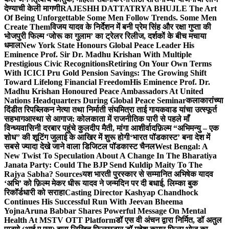
देण्याची केली मागणी
RAJESHH DATTATRYA BHUJLE The Art
Of Being Unforgettable Some Men Follow Trends. Some Men
Create Them
विजय यादव के निर्देशन में बनी प्रेम सिंह और रक्षा गुप्ता की
भोजपुरी फिल्म ‘जोरू का गुलाम’ का ट्रेलर रिलीज, दर्शकों के बीच मचाया
धमाल
New York State Honours Global Peace Leader His
Eminence Prof. Sir Dr. Madhu Krishan With Multiple
Prestigious Civic Recognitions
Retiring On Your Own Terms
With ICICI Pru Gold Pension Savings: The Growing Shift
Toward Lifelong Financial Freedom
His Eminence Prof. Dr.
Madhu Krishan Honoured Peace Ambassadors At United
Nations Headquarters During Global Peace Seminar
कलाकारांच्या
दिंडीत रिपब्लिकन नेत्या तथा निर्माती संघमित्रा ताई गायकवाड यांचा उत्स्फूर्त
सहभाग
आस्था से आगाज: कोलकाता में राजनीतिक पारी से पहले माँ
विन्ध्यवासिनी दरबार पहुंचे कुलदीप मैती, मांगा आशीर्वाद
फ़िल्म “अभिमन्यु – एक
शोध” की शूटिंग जुलाई के आखिर में शुरू होगी
‘भारत पॉडकास्ट’ बना देश में
सबसे ज्यादा देखे जाने वाला डिजिटल पॉडकास्ट चैनल
West Bengal: A
New Twist To Speculation About A Change In The Bharatiya
Janata Party: Could The BJP Send Kuldip Maity To The
Rajya Sabha? Sources
यश भारती पुरस्कार से सम्मानित अभिषेक यादव
‘अभि’ को फ़िल्म मेकर धीरू यादव ने जन्मदिन पर दी बधाई, लिम्का बुक
रिकॉर्डधारी को सराहा
Casting Director Kashyap Chandhock
Continues His Successful Run With Jeevan Bheema
Yojna
Aruna Babbar Shares Powerful Message On Mental
Health At MSTV OTT Platform
डॉ एस वी अंचन द्वारा निर्मित, डॉ अतुल