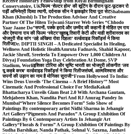
Receive Honorary Fellowship from Royal Birmingham
Conservatoire, UK
फिल्म ‘शेल्टर होम’ की शूटिंग के दौरान फूट-फूटकर रो
पड़ीं अभिनेत्री दिव्या त्यागी, दर्दनाक सीन ने झकझोर दिया पूरा सेट
Shabnam
Khan (Khushi) Is The Production Advisor And Creative
Partner Of The Hiten Tejwani-Starrer Web Series “Chhodo
Yaar Jaane Do”
सपनों, पक्के इरादे और उम्मीद की कहानी है मोहित एम राय
और ऐश्याना राय की फिल्म ‘स्वेटर’
खुशबू तिवारी केटी और माही श्रीवास्तव का
भोजपुरी सैड सांग ‘उहे अंखिया रोवा दिहला’ वर्ल्डवाइड रिकॉर्ड्स ने किया
रिलीज
Dr. DIPTII SINGH – A Dedicated Specialist In Healing,
Wellness And Holistic Health
Amruta Fadnavis, Shahid Kapoor,
Jackie Shroff, Sreeleela To Empower Over 1,000 Children At
Divyaj Foundation Yoga Day Celebration At Dome, SVP
Stadium, Worli
इशिका टोरिया और सृष्टि भारती का भोजपुरी लोकगीत ‘लव
यू कहबे करब’ वर्ल्डवाइड रिकॉर्ड्स ने किया रिलीज
संघर्ष, आत्मविश्वास और
सपनों की उड़ान का नाम है मोनिका सुराजी
“From Hollywood To India:
Wins Deus Unveils ‘The Cinema – A Brief History’” Most
Cinematic And Professional Choice For Media
Kakali
Bhattacharya Unveils Glam Beat 2.0 With Archana Gautam,
Mehjabeen Khan, Nandita Puri And RJ Anurag Pandey In
Mumbai
“Where Silence Becomes Form” Solo Show of
Paintings By contemporary artist Nidhi Sharma in Jehangir
Art Gallery
“Pigments And Paradox” A Group Exhibition Of
Paintings By 6 Contemporary Artists In Jehangir Art
Gallery
“Florals & Forms” A Group Exhibition Of Paintings By
Sudha Barshikar, Nanda Pathak, Sohnal V. Saxena, Janhavi