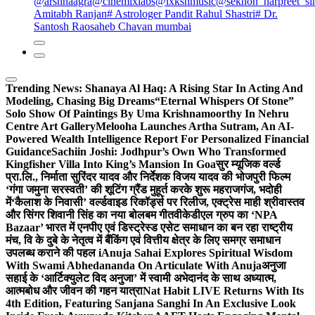
@arshnaagra
@cinemixlabs
@lxkshmusic
@sekhon_harpreet_si
Amitabh Ranjan
# Astrologer Pandit Rahul Shastri
# Dr.
Santosh Raosaheb Chavan mumbai
Trending News:
Shanaya Al Haq: A Rising Star In Acting And
Modeling, Chasing Big Dreams
“Eternal Whispers Of Stone”
Solo Show Of Paintings By Uma Krishnamoorthy In Nehru
Centre Art Gallery
Melooha Launches Artha Sutram, An AI-
Powered Wealth Intelligence Report For Personalized Financial
Guidance
Sachiin Joshi: Jodhpur’s Own Who Transformed
Kingfisher Villa Into King’s Mansion In Goa
सुर म्यूजिक वर्ल्ड
प्रा.लि., निर्माता सुरिंदर यादव और निर्देशक विजय यादव की भोजपुरी फिल्म
‘गंगा जमुना सरस्वती’ की शूटिंग ग्रैंड मुहूर्त करके शुरू महराजगंज, भदोही
में
‘कैलाश के निवासी’ वर्ल्डवाइड रिकॉर्ड्स पर रिलीज, एक्ट्रेस माही श्रीवास्तव
और सिंगर शिवानी सिंह का नया बोलबम गीत
वीकेडीएल ग्रुप का ‘NPA
Bazaar’ भारत में एनपीए एवं डिस्ट्रेस्ड एसेट समाधान का बन रहा राष्ट्रीय
मंच, वि के दुबे के नेतृत्व में बैंकिंग एवं वित्तीय क्षेत्र के लिए समग्र समाधान
उपलब्ध कराने की पहल i
Anuja Sahai Explores Spiritual Wisdom
With Swami Abhedananda On Articulate With Anuja
अनुजा
सहाई के ‘आर्टिक्युलेट विद अनुजा’ में स्वामी अभेदानंद के साथ अध्यात्म,
आत्मबोध और जीवन की गहन यात्रा
Nat Habit LIVE Returns With Its
4th Edition, Featuring Sanjana Sanghi In An Exclusive Look