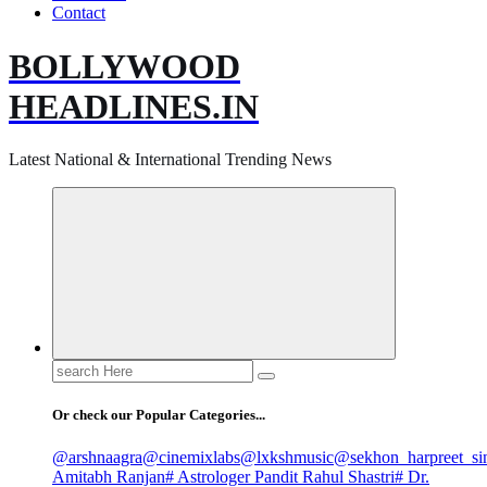
Contact
BOLLYWOOD
HEADLINES.IN
Latest National & International Trending News
Search
for:
Or check our Popular Categories...
@arshnaagra
@cinemixlabs
@lxkshmusic
@sekhon_harpreet_si
Amitabh Ranjan
# Astrologer Pandit Rahul Shastri
# Dr.