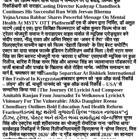
‘अभि’ को फ़िल्म मेकर धीरू यादव ने जन्मदिन पर दी बधाई, लिम्का बुक
रिकॉर्डधारी को सराहा
Casting Director Kashyap Chandhock
Continues His Successful Run With Jeevan Bheema
Yojna
Aruna Babbar Shares Powerful Message On Mental
Health At MSTV OTT Platform
डॉ एस वी अंचन द्वारा निर्मित, डॉ अतुल
पाटणे (आई ए एस) द्वारा लिखित फिल्मस्टार डॉ महेश कुमार फिल्म भोज का
ट्रेलर भोजपुरी समाज ने सराहा
एयर वाइस मार्शल से म्यूज़िक प्रोड्यूसर बने
संदीप रावत, नीलू रावत और अमित मिश्रा का ‘असर ये तेरा’ जीत रहा
दिल
एक्ट्रेस यास्मीन खान को फिल्म ‘देहाती डिस्को’ के लिए बेस्ट सपोर्टिंग
एक्टर का दादा साहब फाल्के इंडियन टेलीविज़न अवॉर्ड मिला।
देसी स्टार समर
सिंह का बिग ब्लास्ट भोजपुरी गाना ‘बदरवा ए धनिया’ एसएफसी म्यूजिक पर हुआ
रिलीज, बारिश में दिखा समर सिंह और आस्था सिंह का जलवा
भारत पॉडकास्ट में
फर्जी बाबाओं और पाखंड के खिलाफ बोले रोहित भार्गव- ज्योतिष समाधान का
मार्ग है, चमत्कार का नहीं
Sandip Soparrkar At Bishkek International
Film Festival In Kyrgyzstan
बख्तवार कृष्णन को ‘बुक ऑफ़ वर्ल्ड रिकॉर्ड
– लंदन’ और डॉ. माधुरी पानमंद को ‘बुक ऑफ़ वर्ल्ड रिकॉर्ड – USA’ से
सम्मानित किया गया।
The Journey Of Lyricist And Composer
Amitabh Ranjan From Journalist To Welknown Lyricist
A
Visionary For The Vulnerable: J&Ks Daughter Reena
Choudhary Outlines Bold Education And Health Reform
Fearless
લંડનમાં શૂટ થયેલી ગુજરાતી ફિલ્મ “લાયક નાલાયક”નું
ટીઝર, ટ્રેલર, પોસ્ટર અને સંગીત ભવ્ય સમારોહમાં લોન્ચ
सिंगर सुगम
सिंह और एक्ट्रेस माही श्रीवास्तव का भोजपुरी रोमांटिक गाना ‘करिया धागा’
वर्ल्डवाइड रिकॉर्ड्स ने किया रिलीज
निलायश्री क्रिएशन्स ने ‘होप्स मिस्टर, मिस
एंड मिसेज महाराष्ट्र 2026’ और ‘द ग्रैंड महाराष्ट्र अवार्ड 2026’ का शानदार