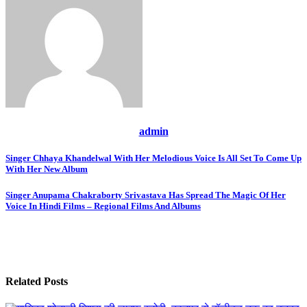
admin
Post
Singer Chhaya Khandelwal With Her Melodious Voice Is All Set To Come Up
With Her New Album
navigation
Singer Anupama Chakraborty Srivastava Has Spread The Magic Of Her
Voice In Hindi Films – Regional Films And Albums
Related Posts