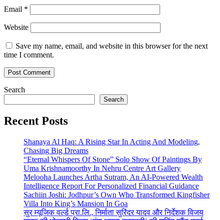
Email
*
Website
Save my name, email, and website in this browser for the next
time I comment.
Search
Search
Recent Posts
Shanaya Al Haq: A Rising Star In Acting And Modeling,
Chasing Big Dreams
“Eternal Whispers Of Stone” Solo Show Of Paintings By
Uma Krishnamoorthy In Nehru Centre Art Gallery
Melooha Launches Artha Sutram, An AI-Powered Wealth
Intelligence Report For Personalized Financial Guidance
Sachiin Joshi: Jodhpur’s Own Who Transformed Kingfisher
Villa Into King’s Mansion In Goa
सुर म्यूजिक वर्ल्ड प्रा.लि., निर्माता सुरिंदर यादव और निर्देशक विजय