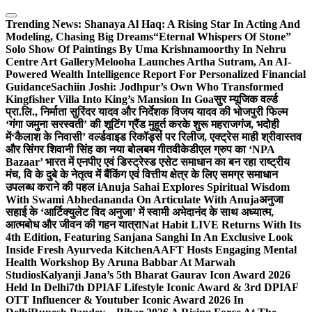
Skip
to
Trending News:
Shanaya Al Haq: A Rising Star In Acting And
content
Modeling, Chasing Big Dreams
“Eternal Whispers Of Stone”
Solo Show Of Paintings By Uma Krishnamoorthy In Nehru
Centre Art Gallery
Melooha Launches Artha Sutram, An AI-
Powered Wealth Intelligence Report For Personalized Financial
Guidance
Sachiin Joshi: Jodhpur’s Own Who Transformed
Kingfisher Villa Into King’s Mansion In Goa
सुर म्यूजिक वर्ल्ड
प्रा.लि., निर्माता सुरिंदर यादव और निर्देशक विजय यादव की भोजपुरी फिल्म
‘गंगा जमुना सरस्वती’ की शूटिंग ग्रैंड मुहूर्त करके शुरू महराजगंज, भदोही
में
‘कैलाश के निवासी’ वर्ल्डवाइड रिकॉर्ड्स पर रिलीज, एक्ट्रेस माही श्रीवास्तव
और सिंगर शिवानी सिंह का नया बोलबम गीत
वीकेडीएल ग्रुप का ‘NPA
Bazaar’ भारत में एनपीए एवं डिस्ट्रेस्ड एसेट समाधान का बन रहा राष्ट्रीय
मंच, वि के दुबे के नेतृत्व में बैंकिंग एवं वित्तीय क्षेत्र के लिए समग्र समाधान
उपलब्ध कराने की पहल i
Anuja Sahai Explores Spiritual Wisdom
With Swami Abhedananda On Articulate With Anuja
अनुजा
सहाई के ‘आर्टिक्युलेट विद अनुजा’ में स्वामी अभेदानंद के साथ अध्यात्म,
आत्मबोध और जीवन की गहन यात्रा
Nat Habit LIVE Returns With Its
4th Edition, Featuring Sanjana Sanghi In An Exclusive Look
Inside Fresh Ayurveda Kitchen
AAFT Hosts Engaging Mental
Health Workshop By Aruna Babbar At Marwah
Studios
Kalyanji Jana’s 5th Bharat Gaurav Icon Award 2026
Held In Delhi
7th DPIAF Lifestyle Iconic Award & 3rd DPIAF
OTT Influencer & Youtuber Iconic Award 2026 In