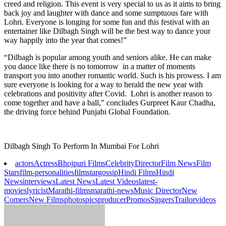
creed and religion. This event is very special to us as it aims to bring
back joy and laughter with dance and some sumptuous fare with
Lohri. Everyone is longing for some fun and this festival with an
entertainer like Dilbagh Singh will be the best way to dance your
way happily into the year that comes!”
“Dilbagh is popular among youth and seniors alike. He can make
you dance like there is no tomorrow in a matter of moments
transport you into another romantic world. Such is his prowess. I am
sure everyone is looking for a way to herald the new year with
celebrations and positivity after Covid. Lohri is another reason to
come together and have a ball,” concludes Gurpreet Kaur Chadha,
the driving force behind Punjabi Global Foundation.
Dilbagh Singh To Perform In Mumbai For Lohri
actors
Actress
Bhojpuri Films
Celebrity
Director
Film News
Film
Stars
film-personalities
filmstar
gossip
Hindi Films
Hindi
News
interviews
Latest News
Latest Videos
latest-
movies
lyricist
Marathi-films
marathi-news
Music Director
New
Comers
New Films
photos
pics
producer
Promos
Singers
Trailor
videos