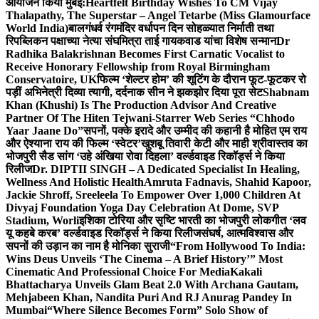
आयोजन किया मुंबई:
Heartfelt Birthday Wishes To CM Vijay
Thalapathy, The Superstar – Angel Tetarbe (Miss Glamourface
World India)
बालगंधर्व रंगमंदिर वर्धापन दिन सोहळ्यात निर्माती तथा
रिपब्लिकन पक्षाच्या नेत्या संघमित्रा ताई गायकवाड यांचा विशेष सन्मान
Dr
Radhika Balakrishnan Becomes First Carnatic Vocalist to
Receive Honorary Fellowship from Royal Birmingham
Conservatoire, UK
फिल्म ‘शेल्टर होम’ की शूटिंग के दौरान फूट-फूटकर रो
पड़ीं अभिनेत्री दिव्या त्यागी, दर्दनाक सीन ने झकझोर दिया पूरा सेट
Shabnam
Khan (Khushi) Is The Production Advisor And Creative
Partner Of The Hiten Tejwani-Starrer Web Series “Chhodo
Yaar Jaane Do”
सपनों, पक्के इरादे और उम्मीद की कहानी है मोहित एम राय
और ऐश्याना राय की फिल्म ‘स्वेटर’
खुशबू तिवारी केटी और माही श्रीवास्तव का
भोजपुरी सैड सांग ‘उहे अंखिया रोवा दिहला’ वर्ल्डवाइड रिकॉर्ड्स ने किया
रिलीज
Dr. DIPTII SINGH – A Dedicated Specialist In Healing,
Wellness And Holistic Health
Amruta Fadnavis, Shahid Kapoor,
Jackie Shroff, Sreeleela To Empower Over 1,000 Children At
Divyaj Foundation Yoga Day Celebration At Dome, SVP
Stadium, Worli
इशिका टोरिया और सृष्टि भारती का भोजपुरी लोकगीत ‘लव
यू कहबे करब’ वर्ल्डवाइड रिकॉर्ड्स ने किया रिलीज
संघर्ष, आत्मविश्वास और
सपनों की उड़ान का नाम है मोनिका सुराजी
“From Hollywood To India:
Wins Deus Unveils ‘The Cinema – A Brief History’” Most
Cinematic And Professional Choice For Media
Kakali
Bhattacharya Unveils Glam Beat 2.0 With Archana Gautam,
Mehjabeen Khan, Nandita Puri And RJ Anurag Pandey In
Mumbai
“Where Silence Becomes Form” Solo Show of