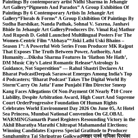
Paintings By contemporary artist Nidhi Sharma in Jehangir
Art Gallery
“Pigments And Paradox” A Group Exhibition Of
Paintings By 6 Contemporary Artists In Jehangir Art
Gallery
“Florals & Forms” A Group Exhibition Of Paintings By
Sudha Barshikar, Nanda Pathak, Sohnal V. Saxena, Janhavi
Bhide In Jehangir Art Gallery
Producers Dr. Vimal Raj Mathur
And Rupesh D. Gohil Launched Multilingual Posters For The
Women-Centric Film “Abhaya”
“Jiski Lathi Uski Bhains –
Season 1”: A Powerful Web Series From Producer MK Rajput
That Exposes The Truth Between Power, Authority, And
Humanity…
Diksha Sharma Features In ‘Hathon Me Hath’,
DM Music City’s Latest Romantic Release
“Astrology Is
Guidance, Not Superstition” — Rahul Shastri Declares At
Bharat Podcast
Deepak Saraswat Emerges Among India’s Top
4 Podcasters; ‘Bharat Podcast’ Takes The Digital World By
Storm
‘Carry On Jatta’ Fame Punjabi Film Director Smeep
Kang Faces Allegations Of Non-Payment Of Nearly ₹10 Crore
Liability, Despite Arbitration Award, High Court And Supreme
Court Order
Progressive Foundation Of Human Rights
Celebrates World Environment Day 2026 On June 05, At Hotel
Sea Princess, Mumbai National Convention On GLOBAL
WARMING
Samarth Panel Registers Resounding Victory in the
Akhil Bharatiya Marathi Chitrapat Mahamandal Elections;
Winning Candidates Express Special Gratitude to Producer
Sanghamitra Tai Shripatrao Gaikwad
मशहूर पार्श्व गायिका प्रियंका