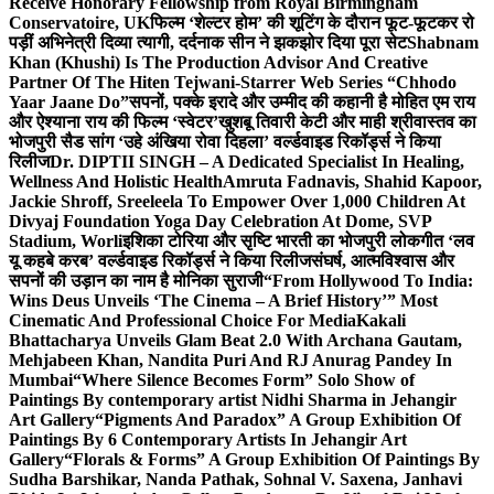
Receive Honorary Fellowship from Royal Birmingham
Conservatoire, UK
फिल्म ‘शेल्टर होम’ की शूटिंग के दौरान फूट-फूटकर रो
पड़ीं अभिनेत्री दिव्या त्यागी, दर्दनाक सीन ने झकझोर दिया पूरा सेट
Shabnam
Khan (Khushi) Is The Production Advisor And Creative
Partner Of The Hiten Tejwani-Starrer Web Series “Chhodo
Yaar Jaane Do”
सपनों, पक्के इरादे और उम्मीद की कहानी है मोहित एम राय
और ऐश्याना राय की फिल्म ‘स्वेटर’
खुशबू तिवारी केटी और माही श्रीवास्तव का
भोजपुरी सैड सांग ‘उहे अंखिया रोवा दिहला’ वर्ल्डवाइड रिकॉर्ड्स ने किया
रिलीज
Dr. DIPTII SINGH – A Dedicated Specialist In Healing,
Wellness And Holistic Health
Amruta Fadnavis, Shahid Kapoor,
Jackie Shroff, Sreeleela To Empower Over 1,000 Children At
Divyaj Foundation Yoga Day Celebration At Dome, SVP
Stadium, Worli
इशिका टोरिया और सृष्टि भारती का भोजपुरी लोकगीत ‘लव
यू कहबे करब’ वर्ल्डवाइड रिकॉर्ड्स ने किया रिलीज
संघर्ष, आत्मविश्वास और
सपनों की उड़ान का नाम है मोनिका सुराजी
“From Hollywood To India:
Wins Deus Unveils ‘The Cinema – A Brief History’” Most
Cinematic And Professional Choice For Media
Kakali
Bhattacharya Unveils Glam Beat 2.0 With Archana Gautam,
Mehjabeen Khan, Nandita Puri And RJ Anurag Pandey In
Mumbai
“Where Silence Becomes Form” Solo Show of
Paintings By contemporary artist Nidhi Sharma in Jehangir
Art Gallery
“Pigments And Paradox” A Group Exhibition Of
Paintings By 6 Contemporary Artists In Jehangir Art
Gallery
“Florals & Forms” A Group Exhibition Of Paintings By
Sudha Barshikar, Nanda Pathak, Sohnal V. Saxena, Janhavi