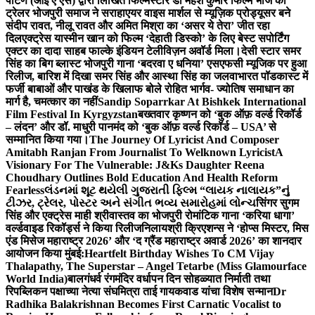
पाटणे (आई ए एस) द्वारा लिखित फिल्मस्टार डॉ महेश कुमार फिल्म भोज का
ट्रेलर भोजपुरी समाज ने सराहा
एयर वाइस मार्शल से म्यूज़िक प्रोड्यूसर बने
संदीप रावत, नीलू रावत और अमित मिश्रा का ‘असर ये तेरा’ जीत रहा
दिल
एक्ट्रेस यास्मीन खान को फिल्म ‘देहाती डिस्को’ के लिए बेस्ट सपोर्टिंग
एक्टर का दादा साहब फाल्के इंडियन टेलीविज़न अवॉर्ड मिला।
देसी स्टार समर
सिंह का बिग ब्लास्ट भोजपुरी गाना ‘बदरवा ए धनिया’ एसएफसी म्यूजिक पर हुआ
रिलीज, बारिश में दिखा समर सिंह और आस्था सिंह का जलवा
भारत पॉडकास्ट में
फर्जी बाबाओं और पाखंड के खिलाफ बोले रोहित भार्गव- ज्योतिष समाधान का
मार्ग है, चमत्कार का नहीं
Sandip Soparrkar At Bishkek International
Film Festival In Kyrgyzstan
बख्तवार कृष्णन को ‘बुक ऑफ़ वर्ल्ड रिकॉर्ड
– लंदन’ और डॉ. माधुरी पानमंद को ‘बुक ऑफ़ वर्ल्ड रिकॉर्ड – USA’ से
सम्मानित किया गया।
The Journey Of Lyricist And Composer
Amitabh Ranjan From Journalist To Welknown Lyricist
A
Visionary For The Vulnerable: J&Ks Daughter Reena
Choudhary Outlines Bold Education And Health Reform
Fearless
લંડનમાં શૂટ થયેલી ગુજરાતી ફિલ્મ “લાયક નાલાયક”નું
ટીઝર, ટ્રેલર, પોસ્ટર અને સંગીત ભવ્ય સમારોહમાં લોન્ચ
सिंगर सुगम
सिंह और एक्ट्रेस माही श्रीवास्तव का भोजपुरी रोमांटिक गाना ‘करिया धागा’
वर्ल्डवाइड रिकॉर्ड्स ने किया रिलीज
निलायश्री क्रिएशन्स ने ‘होप्स मिस्टर, मिस
एंड मिसेज महाराष्ट्र 2026’ और ‘द ग्रैंड महाराष्ट्र अवार्ड 2026’ का शानदार
आयोजन किया मुंबई:
Heartfelt Birthday Wishes To CM Vijay
Thalapathy, The Superstar – Angel Tetarbe (Miss Glamourface
World India)
बालगंधर्व रंगमंदिर वर्धापन दिन सोहळ्यात निर्माती तथा
रिपब्लिकन पक्षाच्या नेत्या संघमित्रा ताई गायकवाड यांचा विशेष सन्मान
Dr
Radhika Balakrishnan Becomes First Carnatic Vocalist to