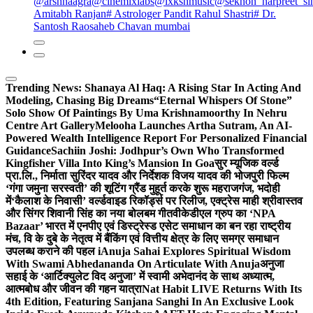
@arshnaagra
@cinemixlabs
@lxkshmusic
@sekhon_harpreet_si
Amitabh Ranjan
# Astrologer Pandit Rahul Shastri
# Dr.
Santosh Raosaheb Chavan mumbai
Trending News:
Shanaya Al Haq: A Rising Star In Acting And
Modeling, Chasing Big Dreams
“Eternal Whispers Of Stone”
Solo Show Of Paintings By Uma Krishnamoorthy In Nehru
Centre Art Gallery
Melooha Launches Artha Sutram, An AI-
Powered Wealth Intelligence Report For Personalized Financial
Guidance
Sachiin Joshi: Jodhpur’s Own Who Transformed
Kingfisher Villa Into King’s Mansion In Goa
सुर म्यूजिक वर्ल्ड
प्रा.लि., निर्माता सुरिंदर यादव और निर्देशक विजय यादव की भोजपुरी फिल्म
‘गंगा जमुना सरस्वती’ की शूटिंग ग्रैंड मुहूर्त करके शुरू महराजगंज, भदोही
में
‘कैलाश के निवासी’ वर्ल्डवाइड रिकॉर्ड्स पर रिलीज, एक्ट्रेस माही श्रीवास्तव
और सिंगर शिवानी सिंह का नया बोलबम गीत
वीकेडीएल ग्रुप का ‘NPA
Bazaar’ भारत में एनपीए एवं डिस्ट्रेस्ड एसेट समाधान का बन रहा राष्ट्रीय
मंच, वि के दुबे के नेतृत्व में बैंकिंग एवं वित्तीय क्षेत्र के लिए समग्र समाधान
उपलब्ध कराने की पहल i
Anuja Sahai Explores Spiritual Wisdom
With Swami Abhedananda On Articulate With Anuja
अनुजा
सहाई के ‘आर्टिक्युलेट विद अनुजा’ में स्वामी अभेदानंद के साथ अध्यात्म,
आत्मबोध और जीवन की गहन यात्रा
Nat Habit LIVE Returns With Its
4th Edition, Featuring Sanjana Sanghi In An Exclusive Look