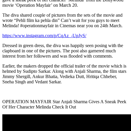
movie ‘Operation Mayfair’ on March 20.
The diva shared couple of pictures from the sets of the movie and
wrote “Pehli film ka pehla din” Can’t wait for you guys to meet
Melinda! #operationmayfair in Cinemas near you on 24th March.
https://www.instagram.com/p/CqAz_-UpJyS/
Dressed in green dress, the diva was happily seen posing with the
clapboard in one of the pictures. The post also garnered much
interest from her followers and was flooded with comments.
Earlier, the makers dropped the official trailer of the movie which is
helmed by Sudipto Sarkar. Along with Anjali Sharma, the film stars
Jimmy Shergill, Ankur Bhatia, Vedieka Dutt, Hritiqa Chheber,
Sneha Singh and Vedant Sarkar.
OPERATION MAYFAIR Star Anjali Sharma Gives A Sneak Peek
Of Her Character Melinda Check It Out