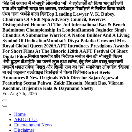
सिंह की आवाज में भोजपुरी लोकगीत ‘माँ’ ने श्रोताओं को किया भावुक
शिल्पी
राज और दामिनी यादव का धमाका, वर्ल्डवाइड रिकॉर्ड्स ने रिलीज किया बर्थडे
एंथम गाना ‘बर्थडे वाला दिन
Top Leading Lawyer V. K. Dubey,
Chairman Of Vkdl Npa Advisory Council, Receives
Distinguished Honour At The 2nd International Bar & Bench
Badminton Championship In London
Ramesh Joginder Singh
Chandra A Submarine Warrior, A Nation Builder And A Living
Symbol Of Dedication
Mumbai’s Divya Patadia Crowned Mrs.
Royal Global Queen 2026
AAFT Introduces Prestigious Awards
For Short Films At The Historic 128th AAFT Festival Of Short
Digital Films
निर्माता धरमवीर और निर्देशक मनोज सेन की भोजपुरी फिल्म
‘मेरी दुल्हन वीआईपी’ का फर्स्ट लुक हुआ लॉन्च, इंदु सेन और बबलू चक्रवर्ती
मचायेंगे धमाल
राकेश मिश्रा और शिल्पी राज का नया धमाकेदार लोकगीत ‘दिलवा
बा रुई जइसन’ वर्ल्डवाइड रिकॉर्ड्स ने किया रिलीज
Rocket Reels
Announces 8 New Originals With Director Sajan Agarwal
Featuring Seema Pahwa, Zakir Hussain, Namit Das, Vikram
Kochhar, Brijendra Kala & Dayanand Shetty
Fri. Aug 7th, 2026
Home
ABOUT Us
Entertainment News
Disclaimer