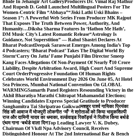
Bhide In Jehangir Art Gallery
Producers Dr. Vimal Raj Mathur
And Rupesh D. Gohil Launched Multilingual Posters For The
Women-Centric Film “Abhaya”
“Jiski Lathi Uski Bhains –
Season 1”: A Powerful Web Series From Producer MK Rajput
That Exposes The Truth Between Power, Authority, And
Humanity…
Diksha Sharma Features In ‘Hathon Me Hath’,
DM Music City’s Latest Romantic Release
“Astrology Is
Guidance, Not Superstition” — Rahul Shastri Declares At
Bharat Podcast
Deepak Saraswat Emerges Among India’s Top
4 Podcasters; ‘Bharat Podcast’ Takes The Digital World By
Storm
‘Carry On Jatta’ Fame Punjabi Film Director Smeep
Kang Faces Allegations Of Non-Payment Of Nearly ₹10 Crore
Liability, Despite Arbitration Award, High Court And Supreme
Court Order
Progressive Foundation Of Human Rights
Celebrates World Environment Day 2026 On June 05, At Hotel
Sea Princess, Mumbai National Convention On GLOBAL
WARMING
Samarth Panel Registers Resounding Victory in the
Akhil Bharatiya Marathi Chitrapat Mahamandal Elections;
Winning Candidates Express Special Gratitude to Producer
Sanghamitra Tai Shripatrao Gaikwad
मशहूर पार्श्व गायिका प्रियंका
सिंह की आवाज में भोजपुरी लोकगीत ‘माँ’ ने श्रोताओं को किया भावुक
शिल्पी
राज और दामिनी यादव का धमाका, वर्ल्डवाइड रिकॉर्ड्स ने रिलीज किया बर्थडे
एंथम गाना ‘बर्थडे वाला दिन
Top Leading Lawyer V. K. Dubey,
Chairman Of Vkdl Npa Advisory Council, Receives
Distinguished Honour At The 2nd International Bar & Bench