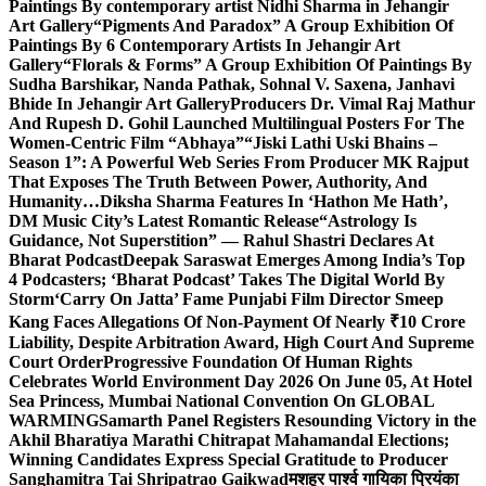
Paintings By contemporary artist Nidhi Sharma in Jehangir
Art Gallery
“Pigments And Paradox” A Group Exhibition Of
Paintings By 6 Contemporary Artists In Jehangir Art
Gallery
“Florals & Forms” A Group Exhibition Of Paintings By
Sudha Barshikar, Nanda Pathak, Sohnal V. Saxena, Janhavi
Bhide In Jehangir Art Gallery
Producers Dr. Vimal Raj Mathur
And Rupesh D. Gohil Launched Multilingual Posters For The
Women-Centric Film “Abhaya”
“Jiski Lathi Uski Bhains –
Season 1”: A Powerful Web Series From Producer MK Rajput
That Exposes The Truth Between Power, Authority, And
Humanity…
Diksha Sharma Features In ‘Hathon Me Hath’,
DM Music City’s Latest Romantic Release
“Astrology Is
Guidance, Not Superstition” — Rahul Shastri Declares At
Bharat Podcast
Deepak Saraswat Emerges Among India’s Top
4 Podcasters; ‘Bharat Podcast’ Takes The Digital World By
Storm
‘Carry On Jatta’ Fame Punjabi Film Director Smeep
Kang Faces Allegations Of Non-Payment Of Nearly ₹10 Crore
Liability, Despite Arbitration Award, High Court And Supreme
Court Order
Progressive Foundation Of Human Rights
Celebrates World Environment Day 2026 On June 05, At Hotel
Sea Princess, Mumbai National Convention On GLOBAL
WARMING
Samarth Panel Registers Resounding Victory in the
Akhil Bharatiya Marathi Chitrapat Mahamandal Elections;
Winning Candidates Express Special Gratitude to Producer
Sanghamitra Tai Shripatrao Gaikwad
मशहूर पार्श्व गायिका प्रियंका