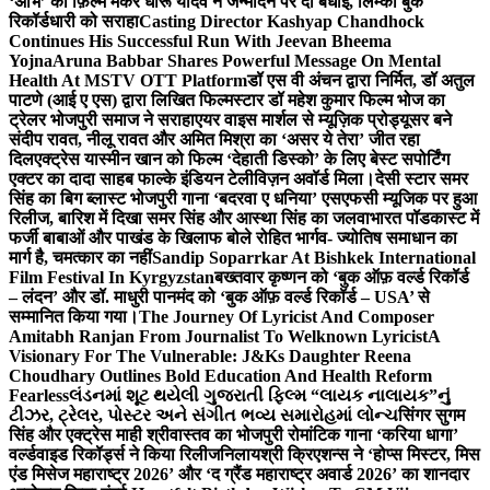
‘अभि’ को फ़िल्म मेकर धीरू यादव ने जन्मदिन पर दी बधाई, लिम्का बुक
रिकॉर्डधारी को सराहा
Casting Director Kashyap Chandhock
Continues His Successful Run With Jeevan Bheema
Yojna
Aruna Babbar Shares Powerful Message On Mental
Health At MSTV OTT Platform
डॉ एस वी अंचन द्वारा निर्मित, डॉ अतुल
पाटणे (आई ए एस) द्वारा लिखित फिल्मस्टार डॉ महेश कुमार फिल्म भोज का
ट्रेलर भोजपुरी समाज ने सराहा
एयर वाइस मार्शल से म्यूज़िक प्रोड्यूसर बने
संदीप रावत, नीलू रावत और अमित मिश्रा का ‘असर ये तेरा’ जीत रहा
दिल
एक्ट्रेस यास्मीन खान को फिल्म ‘देहाती डिस्को’ के लिए बेस्ट सपोर्टिंग
एक्टर का दादा साहब फाल्के इंडियन टेलीविज़न अवॉर्ड मिला।
देसी स्टार समर
सिंह का बिग ब्लास्ट भोजपुरी गाना ‘बदरवा ए धनिया’ एसएफसी म्यूजिक पर हुआ
रिलीज, बारिश में दिखा समर सिंह और आस्था सिंह का जलवा
भारत पॉडकास्ट में
फर्जी बाबाओं और पाखंड के खिलाफ बोले रोहित भार्गव- ज्योतिष समाधान का
मार्ग है, चमत्कार का नहीं
Sandip Soparrkar At Bishkek International
Film Festival In Kyrgyzstan
बख्तवार कृष्णन को ‘बुक ऑफ़ वर्ल्ड रिकॉर्ड
– लंदन’ और डॉ. माधुरी पानमंद को ‘बुक ऑफ़ वर्ल्ड रिकॉर्ड – USA’ से
सम्मानित किया गया।
The Journey Of Lyricist And Composer
Amitabh Ranjan From Journalist To Welknown Lyricist
A
Visionary For The Vulnerable: J&Ks Daughter Reena
Choudhary Outlines Bold Education And Health Reform
Fearless
લંડનમાં શૂટ થયેલી ગુજરાતી ફિલ્મ “લાયક નાલાયક”નું
ટીઝર, ટ્રેલર, પોસ્ટર અને સંગીત ભવ્ય સમારોહમાં લોન્ચ
सिंगर सुगम
सिंह और एक्ट्रेस माही श्रीवास्तव का भोजपुरी रोमांटिक गाना ‘करिया धागा’
वर्ल्डवाइड रिकॉर्ड्स ने किया रिलीज
निलायश्री क्रिएशन्स ने ‘होप्स मिस्टर, मिस
एंड मिसेज महाराष्ट्र 2026’ और ‘द ग्रैंड महाराष्ट्र अवार्ड 2026’ का शानदार