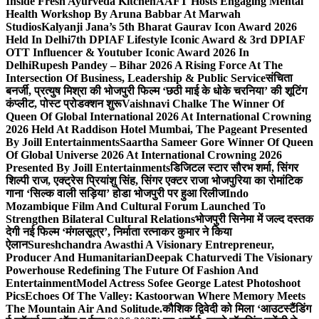
Inside Fresh Ayurveda Kitchen
AAFT Hosts Engaging Mental
Health Workshop By Aruna Babbar At Marwah
Studios
Kalyanji Jana’s 5th Bharat Gaurav Icon Award 2026
Held In Delhi
7th DPIAF Lifestyle Iconic Award & 3rd DPIAF
OTT Influencer & Youtuber Iconic Award 2026 In
Delhi
Rupesh Pandey – Bihar 2026 A Rising Force At The
Intersection Of Business, Leadership & Public Service
संचिता
बनर्जी, प्रत्युष मिश्रा की भोजपुरी फिल्म ‘छठी माई के धोके चरनिया’ की शूटिंग
कंप्लीट, पोस्ट प्रोडक्शन शुरू
Vaishnavi Chalke The Winner Of
Queen Of Global International 2026 At International Crowning
2026 Held At Raddison Hotel Mumbai, The Pageant Presented
By Joill Entertainments
Saartha Sameer Gore Winner Of Queen
Of Global Universe 2026 At International Crowning 2026
Presented By Joill Entertainments
डिजिटल स्टार सौरभ शर्मा, सिंगर
शिल्पी राज, एक्ट्रेस प्रियांशु सिंह, सिंगर एक्टर राजा भोजपुरिया का रोमांटिक
गाना ‘सिल्क वाली सड़िया’ होडा भोजपुरी पर हुआ रिलीज
Indo
Mozambique Film And Cultural Forum Launched To
Strengthen Bilateral Cultural Relations
भोजपुरी सिनेमा में जल्द दस्तक
देगी नई फिल्म ‘मंगलसूत्र’, निर्माता रत्नाकर कुमार ने किया
ऐलान
Sureshchandra Awasthi A Visionary Entrepreneur,
Producer And Humanitarian
Deepak Chaturvedi The Visionary
Powerhouse Redefining The Future Of Fashion And
Entertainment
Model Actress Sofee George Latest Photoshoot
Pics
Echoes Of The Valley: Kastoorwan Where Memory Meets
The Mountain Air And Solitude.
कौशिक द्विवेदी को मिला ‘आउटस्टैंडिंग