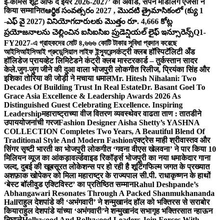
ई-कॉमर्स शूट ऑफ द ईयर 2026-2027’ का अवॉर्ड, सपने मॉडलिंग एजेंसी ने
किया सम्मानित
ఆర్థిక సంవత్సరం 2027 , మొదటి త్రైమాసికంలో (క్యు 1
-ఎఫ్ వై 2027) వినియోగదారులకు మొత్తం రూ. 4,666 కోట్ల
ప్రయోజనాలను చెల్లించిన ఐసిఐసిఐ ప్రుడెన్షియల్ లైఫ్ ఇన్సూరెన్స్
Q1-
FY2027-এ গ্রাহকদের মোট ৪,৬৬৬ কোটি টাকার সুবিধা প্রদান করেছে
আইসিআইসিআই প্রুডেন্সিয়াল লাইফ ইন্স্যুরেন্স
कंट्री क्लब हॉस्पिटॅलिटी अँड
हॉलिडेज प्रायव्हेट लिमिटेडने कंट्री क्लब मास्टरकार्ड – तुर्कस्तान सादर
केले.
जुग-जुग जीने की दुआ वाला भोजपुरी लोकगीत रिलीज, प्रियंका सिंह और
इशिका तोरिया की जोड़ी ने मचाया धमाल
Mr. Hitesh Nihalani: Two
Decades Of Building Trust In Real Estate
Dr. Basant Goel To
Grace Asia Excellence & Leadership Awards 2026 As
Distinguished Guest Celebrating Excellence. Inspiring
Leadership
महाराष्ट्राच्या वीज वितरण व्यवस्थेवर वाढता ताण : तातडीने
उपाययोजनांची गरज
Fashion Designer Aisha Shetty’s YASHNA
COLLECTION Completes Two Years, A Beautiful Blend Of
Traditional Style And Modern Fashion
एक्ट्रेस माही श्रीवास्तव और
सिंगर सृष्टी भारती का भोजपुरी लोकगीत ‘गवना वीएस खेलवना’ ने पार किया 10
मिलियन व्यूज का आंकड़ा
वर्ल्डवाइड रिकॉर्ड्स भोजपुरी का नया धमाकेदार गाना
जल्द, दुबई की खूबसूरत लोकेशन्स पर हो रही है शूटिंग
फिल्म जगत के प्रख्यात
अशफ़ाक खोपेकर को मिला महाराष्ट्र के राज्यपाल सी.पी. राधाकृष्णन के हाथों
‘बेस्ट बॉलीवुड एक्टिविस्ट’ का प्रतिष्ठित सम्मान
Rahul Deshpande’s
Abhangawari Resonates Through A Packed Shanmukhananda
Hall
राहुल देशपांडे की ‘अभंगवारी’ ने शन्मुखानंद हॉल को भक्तिरस से सराबोर
किया
राहुल देशपांडे यांच्या ‘अभंगवारी’ने शन्मुखानंद सभागृह भक्तिरसात न्हाऊन
निघाले
Hollywood And Bollywood Leaders Join Forces With