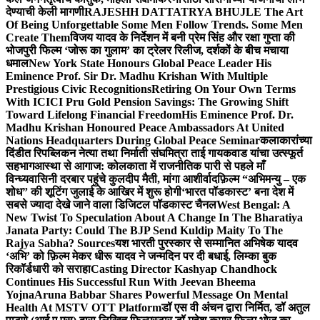
देण्याची केली मागणी
RAJESHH DATTATRYA BHUJLE The Art
Of Being Unforgettable Some Men Follow Trends. Some Men
Create Them
विजय यादव के निर्देशन में बनी प्रेम सिंह और रक्षा गुप्ता की
भोजपुरी फिल्म ‘जोरू का गुलाम’ का ट्रेलर रिलीज, दर्शकों के बीच मचाया
धमाल
New York State Honours Global Peace Leader His
Eminence Prof. Sir Dr. Madhu Krishan With Multiple
Prestigious Civic Recognitions
Retiring On Your Own Terms
With ICICI Pru Gold Pension Savings: The Growing Shift
Toward Lifelong Financial Freedom
His Eminence Prof. Dr.
Madhu Krishan Honoured Peace Ambassadors At United
Nations Headquarters During Global Peace Seminar
कलाकारांच्या
दिंडीत रिपब्लिकन नेत्या तथा निर्माती संघमित्रा ताई गायकवाड यांचा उत्स्फूर्त
सहभाग
आस्था से आगाज: कोलकाता में राजनीतिक पारी से पहले माँ
विन्ध्यवासिनी दरबार पहुंचे कुलदीप मैती, मांगा आशीर्वाद
फ़िल्म “अभिमन्यु – एक
शोध” की शूटिंग जुलाई के आखिर में शुरू होगी
‘भारत पॉडकास्ट’ बना देश में
सबसे ज्यादा देखे जाने वाला डिजिटल पॉडकास्ट चैनल
West Bengal: A
New Twist To Speculation About A Change In The Bharatiya
Janata Party: Could The BJP Send Kuldip Maity To The
Rajya Sabha? Sources
यश भारती पुरस्कार से सम्मानित अभिषेक यादव
‘अभि’ को फ़िल्म मेकर धीरू यादव ने जन्मदिन पर दी बधाई, लिम्का बुक
रिकॉर्डधारी को सराहा
Casting Director Kashyap Chandhock
Continues His Successful Run With Jeevan Bheema
Yojna
Aruna Babbar Shares Powerful Message On Mental
Health At MSTV OTT Platform
डॉ एस वी अंचन द्वारा निर्मित, डॉ अतुल