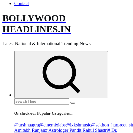
Contact
BOLLYWOOD
HEADLINES.IN
Latest National & International Trending News
Search
for:
Or check our Popular Categories...
@arshnaagra
@cinemixlabs
@lxkshmusic
@sekhon_harpreet_si
Amitabh Ranjan
# Astrologer Pandit Rahul Shastri
# Dr.