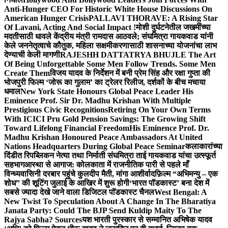
Anti-Hunger CEO For Historic White House Discussions On
American Hunger Crisis
PALLAVI THORAVE: A Rising Star
Of Lavani, Acting And Social Impact !
मोशी दुर्घटनेतील जखमींच्या
मदतीसाठी धावले केंद्रीय मंत्री रामदास आठवले; संघमित्रा गायकवाड यांनी
केले जननेतृत्वाचे कौतुक, महिला सक्षमीकरणासाठी शासनाच्या योजनांचा लाभ
देण्याची केली मागणी
RAJESHH DATTATRYA BHUJLE The Art
Of Being Unforgettable Some Men Follow Trends. Some Men
Create Them
विजय यादव के निर्देशन में बनी प्रेम सिंह और रक्षा गुप्ता की
भोजपुरी फिल्म ‘जोरू का गुलाम’ का ट्रेलर रिलीज, दर्शकों के बीच मचाया
धमाल
New York State Honours Global Peace Leader His
Eminence Prof. Sir Dr. Madhu Krishan With Multiple
Prestigious Civic Recognitions
Retiring On Your Own Terms
With ICICI Pru Gold Pension Savings: The Growing Shift
Toward Lifelong Financial Freedom
His Eminence Prof. Dr.
Madhu Krishan Honoured Peace Ambassadors At United
Nations Headquarters During Global Peace Seminar
कलाकारांच्या
दिंडीत रिपब्लिकन नेत्या तथा निर्माती संघमित्रा ताई गायकवाड यांचा उत्स्फूर्त
सहभाग
आस्था से आगाज: कोलकाता में राजनीतिक पारी से पहले माँ
विन्ध्यवासिनी दरबार पहुंचे कुलदीप मैती, मांगा आशीर्वाद
फ़िल्म “अभिमन्यु – एक
शोध” की शूटिंग जुलाई के आखिर में शुरू होगी
‘भारत पॉडकास्ट’ बना देश में
सबसे ज्यादा देखे जाने वाला डिजिटल पॉडकास्ट चैनल
West Bengal: A
New Twist To Speculation About A Change In The Bharatiya
Janata Party: Could The BJP Send Kuldip Maity To The
Rajya Sabha? Sources
यश भारती पुरस्कार से सम्मानित अभिषेक यादव