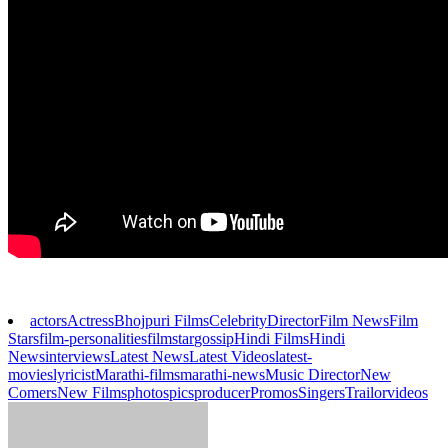
actors
Actress
Bhojpuri Films
Celebrity
Director
Film News
Film
Stars
film-personalities
filmstar
gossip
Hindi Films
Hindi
News
interviews
Latest News
Latest Videos
latest-
movies
lyricist
Marathi-films
marathi-news
Music Director
New
Comers
New Films
photos
pics
producer
Promos
Singers
Trailor
videos