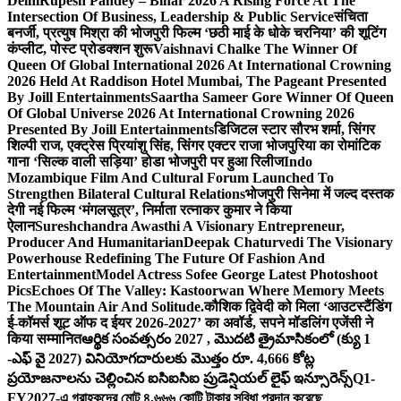
Delhi
Rupesh Pandey – Bihar 2026 A Rising Force At The
Intersection Of Business, Leadership & Public Service
संचिता
बनर्जी, प्रत्युष मिश्रा की भोजपुरी फिल्म ‘छठी माई के धोके चरनिया’ की शूटिंग
कंप्लीट, पोस्ट प्रोडक्शन शुरू
Vaishnavi Chalke The Winner Of
Queen Of Global International 2026 At International Crowning
2026 Held At Raddison Hotel Mumbai, The Pageant Presented
By Joill Entertainments
Saartha Sameer Gore Winner Of Queen
Of Global Universe 2026 At International Crowning 2026
Presented By Joill Entertainments
डिजिटल स्टार सौरभ शर्मा, सिंगर
शिल्पी राज, एक्ट्रेस प्रियांशु सिंह, सिंगर एक्टर राजा भोजपुरिया का रोमांटिक
गाना ‘सिल्क वाली सड़िया’ होडा भोजपुरी पर हुआ रिलीज
Indo
Mozambique Film And Cultural Forum Launched To
Strengthen Bilateral Cultural Relations
भोजपुरी सिनेमा में जल्द दस्तक
देगी नई फिल्म ‘मंगलसूत्र’, निर्माता रत्नाकर कुमार ने किया
ऐलान
Sureshchandra Awasthi A Visionary Entrepreneur,
Producer And Humanitarian
Deepak Chaturvedi The Visionary
Powerhouse Redefining The Future Of Fashion And
Entertainment
Model Actress Sofee George Latest Photoshoot
Pics
Echoes Of The Valley: Kastoorwan Where Memory Meets
The Mountain Air And Solitude.
कौशिक द्विवेदी को मिला ‘आउटस्टैंडिंग
ई-कॉमर्स शूट ऑफ द ईयर 2026-2027’ का अवॉर्ड, सपने मॉडलिंग एजेंसी ने
किया सम्मानित
ఆర్థిక సంవత్సరం 2027 , మొదటి త్రైమాసికంలో (క్యు 1
-ఎఫ్ వై 2027) వినియోగదారులకు మొత్తం రూ. 4,666 కోట్ల
ప్రయోజనాలను చెల్లించిన ఐసిఐసిఐ ప్రుడెన్షియల్ లైఫ్ ఇన్సూరెన్స్
Q1-
FY2027-এ গ্রাহকদের মোট ৪,৬৬৬ কোটি টাকার সুবিধা প্রদান করেছে