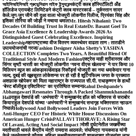
আইসিআইসিআই প্রুডেন্সিয়াল লাইফ ইন্স্যুরেন্স
कंट्री क्लब हॉस्पिटॅलिटी अँड
हॉलिडेज प्रायव्हेट लिमिटेडने कंट्री क्लब मास्टरकार्ड – तुर्कस्तान सादर
केले.
जुग-जुग जीने की दुआ वाला भोजपुरी लोकगीत रिलीज, प्रियंका सिंह और
इशिका तोरिया की जोड़ी ने मचाया धमाल
Mr. Hitesh Nihalani: Two
Decades Of Building Trust In Real Estate
Dr. Basant Goel To
Grace Asia Excellence & Leadership Awards 2026 As
Distinguished Guest Celebrating Excellence. Inspiring
Leadership
महाराष्ट्राच्या वीज वितरण व्यवस्थेवर वाढता ताण : तातडीने
उपाययोजनांची गरज
Fashion Designer Aisha Shetty’s YASHNA
COLLECTION Completes Two Years, A Beautiful Blend Of
Traditional Style And Modern Fashion
एक्ट्रेस माही श्रीवास्तव और
सिंगर सृष्टी भारती का भोजपुरी लोकगीत ‘गवना वीएस खेलवना’ ने पार किया 10
मिलियन व्यूज का आंकड़ा
वर्ल्डवाइड रिकॉर्ड्स भोजपुरी का नया धमाकेदार गाना
जल्द, दुबई की खूबसूरत लोकेशन्स पर हो रही है शूटिंग
फिल्म जगत के प्रख्यात
अशफ़ाक खोपेकर को मिला महाराष्ट्र के राज्यपाल सी.पी. राधाकृष्णन के हाथों
‘बेस्ट बॉलीवुड एक्टिविस्ट’ का प्रतिष्ठित सम्मान
Rahul Deshpande’s
Abhangawari Resonates Through A Packed Shanmukhananda
Hall
राहुल देशपांडे की ‘अभंगवारी’ ने शन्मुखानंद हॉल को भक्तिरस से सराबोर
किया
राहुल देशपांडे यांच्या ‘अभंगवारी’ने शन्मुखानंद सभागृह भक्तिरसात न्हाऊन
निघाले
Hollywood And Bollywood Leaders Join Forces With
Anti-Hunger CEO For Historic White House Discussions On
American Hunger Crisis
PALLAVI THORAVE: A Rising Star
Of Lavani, Acting And Social Impact !
मोशी दुर्घटनेतील जखमींच्या
मदतीसाठी धावले केंद्रीय मंत्री रामदास आठवले; संघमित्रा गायकवाड यांनी
केले जननेतृत्वाचे कौतुक, महिला सक्षमीकरणासाठी शासनाच्या योजनांचा लाभ