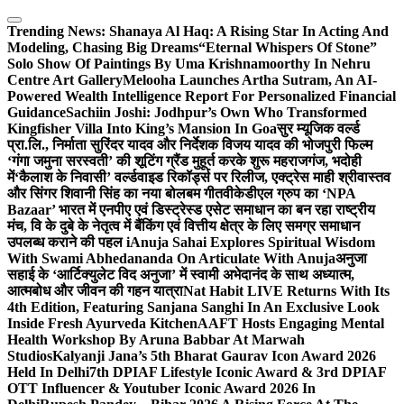
Skip
to
Trending News:
Shanaya Al Haq: A Rising Star In Acting And
content
Modeling, Chasing Big Dreams
“Eternal Whispers Of Stone”
Solo Show Of Paintings By Uma Krishnamoorthy In Nehru
Centre Art Gallery
Melooha Launches Artha Sutram, An AI-
Powered Wealth Intelligence Report For Personalized Financial
Guidance
Sachiin Joshi: Jodhpur’s Own Who Transformed
Kingfisher Villa Into King’s Mansion In Goa
सुर म्यूजिक वर्ल्ड
प्रा.लि., निर्माता सुरिंदर यादव और निर्देशक विजय यादव की भोजपुरी फिल्म
‘गंगा जमुना सरस्वती’ की शूटिंग ग्रैंड मुहूर्त करके शुरू महराजगंज, भदोही
में
‘कैलाश के निवासी’ वर्ल्डवाइड रिकॉर्ड्स पर रिलीज, एक्ट्रेस माही श्रीवास्तव
और सिंगर शिवानी सिंह का नया बोलबम गीत
वीकेडीएल ग्रुप का ‘NPA
Bazaar’ भारत में एनपीए एवं डिस्ट्रेस्ड एसेट समाधान का बन रहा राष्ट्रीय
मंच, वि के दुबे के नेतृत्व में बैंकिंग एवं वित्तीय क्षेत्र के लिए समग्र समाधान
उपलब्ध कराने की पहल i
Anuja Sahai Explores Spiritual Wisdom
With Swami Abhedananda On Articulate With Anuja
अनुजा
सहाई के ‘आर्टिक्युलेट विद अनुजा’ में स्वामी अभेदानंद के साथ अध्यात्म,
आत्मबोध और जीवन की गहन यात्रा
Nat Habit LIVE Returns With Its
4th Edition, Featuring Sanjana Sanghi In An Exclusive Look
Inside Fresh Ayurveda Kitchen
AAFT Hosts Engaging Mental
Health Workshop By Aruna Babbar At Marwah
Studios
Kalyanji Jana’s 5th Bharat Gaurav Icon Award 2026
Held In Delhi
7th DPIAF Lifestyle Iconic Award & 3rd DPIAF
OTT Influencer & Youtuber Iconic Award 2026 In