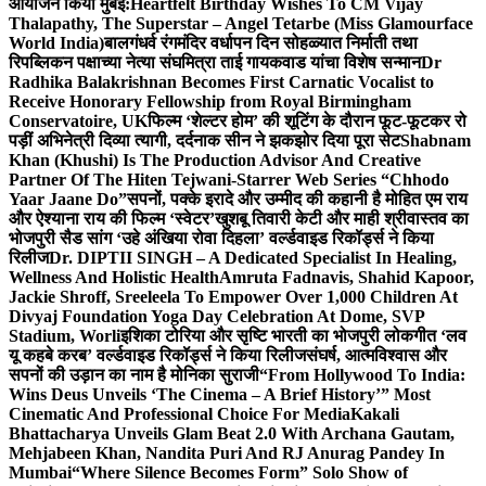
आयोजन किया मुंबई:
Heartfelt Birthday Wishes To CM Vijay
Thalapathy, The Superstar – Angel Tetarbe (Miss Glamourface
World India)
बालगंधर्व रंगमंदिर वर्धापन दिन सोहळ्यात निर्माती तथा
रिपब्लिकन पक्षाच्या नेत्या संघमित्रा ताई गायकवाड यांचा विशेष सन्मान
Dr
Radhika Balakrishnan Becomes First Carnatic Vocalist to
Receive Honorary Fellowship from Royal Birmingham
Conservatoire, UK
फिल्म ‘शेल्टर होम’ की शूटिंग के दौरान फूट-फूटकर रो
पड़ीं अभिनेत्री दिव्या त्यागी, दर्दनाक सीन ने झकझोर दिया पूरा सेट
Shabnam
Khan (Khushi) Is The Production Advisor And Creative
Partner Of The Hiten Tejwani-Starrer Web Series “Chhodo
Yaar Jaane Do”
सपनों, पक्के इरादे और उम्मीद की कहानी है मोहित एम राय
और ऐश्याना राय की फिल्म ‘स्वेटर’
खुशबू तिवारी केटी और माही श्रीवास्तव का
भोजपुरी सैड सांग ‘उहे अंखिया रोवा दिहला’ वर्ल्डवाइड रिकॉर्ड्स ने किया
रिलीज
Dr. DIPTII SINGH – A Dedicated Specialist In Healing,
Wellness And Holistic Health
Amruta Fadnavis, Shahid Kapoor,
Jackie Shroff, Sreeleela To Empower Over 1,000 Children At
Divyaj Foundation Yoga Day Celebration At Dome, SVP
Stadium, Worli
इशिका टोरिया और सृष्टि भारती का भोजपुरी लोकगीत ‘लव
यू कहबे करब’ वर्ल्डवाइड रिकॉर्ड्स ने किया रिलीज
संघर्ष, आत्मविश्वास और
सपनों की उड़ान का नाम है मोनिका सुराजी
“From Hollywood To India:
Wins Deus Unveils ‘The Cinema – A Brief History’” Most
Cinematic And Professional Choice For Media
Kakali
Bhattacharya Unveils Glam Beat 2.0 With Archana Gautam,
Mehjabeen Khan, Nandita Puri And RJ Anurag Pandey In
Mumbai
“Where Silence Becomes Form” Solo Show of