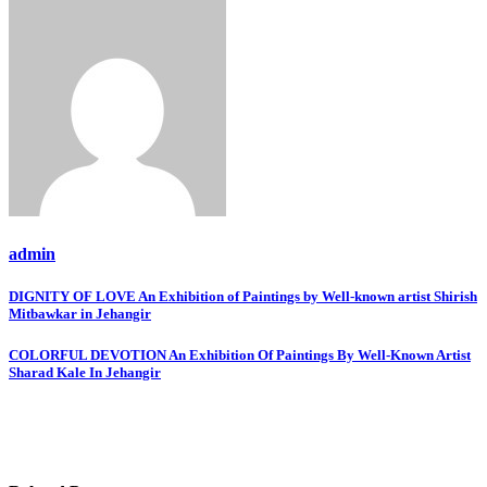
admin
Post
DIGNITY OF LOVE An Exhibition of Paintings by Well-known artist Shirish
Mitbawkar in Jehangir
navigation
COLORFUL DEVOTION An Exhibition Of Paintings By Well-Known Artist
Sharad Kale In Jehangir