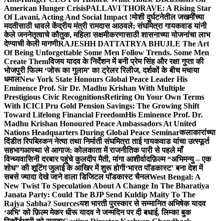
American Hunger Crisis
PALLAVI THORAVE: A Rising Star
Of Lavani, Acting And Social Impact !
मोशी दुर्घटनेतील जखमींच्या
मदतीसाठी धावले केंद्रीय मंत्री रामदास आठवले; संघमित्रा गायकवाड यांनी
केले जननेतृत्वाचे कौतुक, महिला सक्षमीकरणासाठी शासनाच्या योजनांचा लाभ
देण्याची केली मागणी
RAJESHH DATTATRYA BHUJLE The Art
Of Being Unforgettable Some Men Follow Trends. Some Men
Create Them
विजय यादव के निर्देशन में बनी प्रेम सिंह और रक्षा गुप्ता की
भोजपुरी फिल्म ‘जोरू का गुलाम’ का ट्रेलर रिलीज, दर्शकों के बीच मचाया
धमाल
New York State Honours Global Peace Leader His
Eminence Prof. Sir Dr. Madhu Krishan With Multiple
Prestigious Civic Recognitions
Retiring On Your Own Terms
With ICICI Pru Gold Pension Savings: The Growing Shift
Toward Lifelong Financial Freedom
His Eminence Prof. Dr.
Madhu Krishan Honoured Peace Ambassadors At United
Nations Headquarters During Global Peace Seminar
कलाकारांच्या
दिंडीत रिपब्लिकन नेत्या तथा निर्माती संघमित्रा ताई गायकवाड यांचा उत्स्फूर्त
सहभाग
आस्था से आगाज: कोलकाता में राजनीतिक पारी से पहले माँ
विन्ध्यवासिनी दरबार पहुंचे कुलदीप मैती, मांगा आशीर्वाद
फ़िल्म “अभिमन्यु – एक
शोध” की शूटिंग जुलाई के आखिर में शुरू होगी
‘भारत पॉडकास्ट’ बना देश में
सबसे ज्यादा देखे जाने वाला डिजिटल पॉडकास्ट चैनल
West Bengal: A
New Twist To Speculation About A Change In The Bharatiya
Janata Party: Could The BJP Send Kuldip Maity To The
Rajya Sabha? Sources
यश भारती पुरस्कार से सम्मानित अभिषेक यादव
‘अभि’ को फ़िल्म मेकर धीरू यादव ने जन्मदिन पर दी बधाई, लिम्का बुक