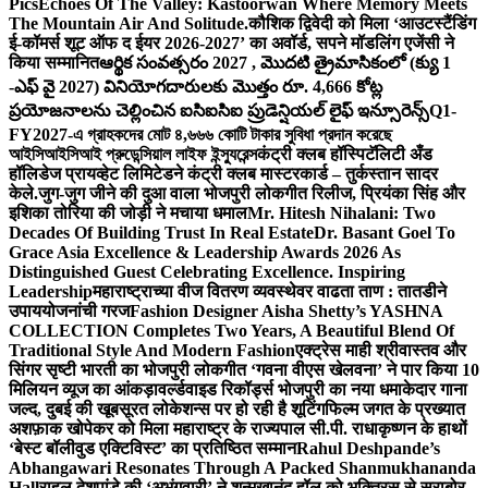
Pics
Echoes Of The Valley: Kastoorwan Where Memory Meets
The Mountain Air And Solitude.
कौशिक द्विवेदी को मिला ‘आउटस्टैंडिंग
ई-कॉमर्स शूट ऑफ द ईयर 2026-2027’ का अवॉर्ड, सपने मॉडलिंग एजेंसी ने
किया सम्मानित
ఆర్థిక సంవత్సరం 2027 , మొదటి త్రైమాసికంలో (క్యు 1
-ఎఫ్ వై 2027) వినియోగదారులకు మొత్తం రూ. 4,666 కోట్ల
ప్రయోజనాలను చెల్లించిన ఐసిఐసిఐ ప్రుడెన్షియల్ లైఫ్ ఇన్సూరెన్స్
Q1-
FY2027-এ গ্রাহকদের মোট ৪,৬৬৬ কোটি টাকার সুবিধা প্রদান করেছে
আইসিআইসিআই প্রুডেন্সিয়াল লাইফ ইন্স্যুরেন্স
कंट्री क्लब हॉस्पिटॅलिटी अँड
हॉलिडेज प्रायव्हेट लिमिटेडने कंट्री क्लब मास्टरकार्ड – तुर्कस्तान सादर
केले.
जुग-जुग जीने की दुआ वाला भोजपुरी लोकगीत रिलीज, प्रियंका सिंह और
इशिका तोरिया की जोड़ी ने मचाया धमाल
Mr. Hitesh Nihalani: Two
Decades Of Building Trust In Real Estate
Dr. Basant Goel To
Grace Asia Excellence & Leadership Awards 2026 As
Distinguished Guest Celebrating Excellence. Inspiring
Leadership
महाराष्ट्राच्या वीज वितरण व्यवस्थेवर वाढता ताण : तातडीने
उपाययोजनांची गरज
Fashion Designer Aisha Shetty’s YASHNA
COLLECTION Completes Two Years, A Beautiful Blend Of
Traditional Style And Modern Fashion
एक्ट्रेस माही श्रीवास्तव और
सिंगर सृष्टी भारती का भोजपुरी लोकगीत ‘गवना वीएस खेलवना’ ने पार किया 10
मिलियन व्यूज का आंकड़ा
वर्ल्डवाइड रिकॉर्ड्स भोजपुरी का नया धमाकेदार गाना
जल्द, दुबई की खूबसूरत लोकेशन्स पर हो रही है शूटिंग
फिल्म जगत के प्रख्यात
अशफ़ाक खोपेकर को मिला महाराष्ट्र के राज्यपाल सी.पी. राधाकृष्णन के हाथों
‘बेस्ट बॉलीवुड एक्टिविस्ट’ का प्रतिष्ठित सम्मान
Rahul Deshpande’s
Abhangawari Resonates Through A Packed Shanmukhananda
Hall
राहुल देशपांडे की ‘अभंगवारी’ ने शन्मुखानंद हॉल को भक्तिरस से सराबोर