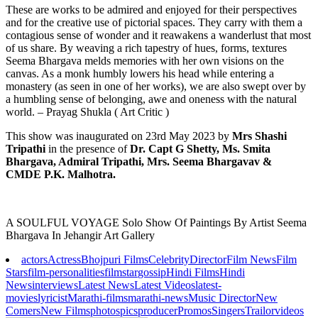
These are works to be admired and enjoyed for their perspectives
and for the creative use of pictorial spaces. They carry with them a
contagious sense of wonder and it reawakens a wanderlust that most
of us share. By weaving a rich tapestry of hues, forms, textures
Seema Bhargava melds memories with her own visions on the
canvas. As a monk humbly lowers his head while entering a
monastery (as seen in one of her works), we are also swept over by
a humbling sense of belonging, awe and oneness with the natural
world. – Prayag Shukla ( Art Critic )
This show was inaugurated on 23rd May 2023 by
Mrs Shashi
Tripathi
in the presence of
Dr. Capt G Shetty, Ms. Smita
Bhargava, Admiral Tripathi, Mrs. Seema Bhargavav &
CMDE P.K. Malhotra.
A SOULFUL VOYAGE Solo Show Of Paintings By Artist Seema
Bhargava In Jehangir Art Gallery
actors
Actress
Bhojpuri Films
Celebrity
Director
Film News
Film
Stars
film-personalities
filmstar
gossip
Hindi Films
Hindi
News
interviews
Latest News
Latest Videos
latest-
movies
lyricist
Marathi-films
marathi-news
Music Director
New
Comers
New Films
photos
pics
producer
Promos
Singers
Trailor
videos