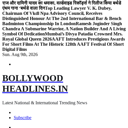
राज और दामिनी यादव का धमाका, वर्ल्डवाइड रिकॉर्ड्स ने रिलीज किया बर्थडे
एंथम गाना ‘बर्थडे वाला दिन
Top Leading Lawyer V. K. Dubey,
Chairman Of Vkdl Npa Advisory Council, Receives
Distinguished Honour At The 2nd International Bar & Bench
Badminton Championship In London
Ramesh Joginder Singh
Chandra A Submarine Warrior, A Nation Builder And A Living
Symbol Of Dedication
Mumbai’s Divya Patadia Crowned Mrs.
Royal Global Queen 2026
AAFT Introduces Prestigious Awards
For Short Films At The Historic 128th AAFT Festival Of Short
Digital Films
Sun. Aug 9th, 2026
BOLLYWOOD
HEADLINES.IN
Latest National & International Trending News
Subscribe