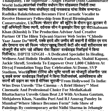
Thalapathy, The Superstar – Angel Tetarbe (Miss Glamourface
World India)
बालगंधर्व रंगमंदिर वर्धापन दिन सोहळ्यात निर्माती तथा
रिपब्लिकन पक्षाच्या नेत्या संघमित्रा ताई गायकवाड यांचा विशेष सन्मान
Dr
Radhika Balakrishnan Becomes First Carnatic Vocalist to
Receive Honorary Fellowship from Royal Birmingham
Conservatoire, UK
फिल्म ‘शेल्टर होम’ की शूटिंग के दौरान फूट-फूटकर रो
पड़ीं अभिनेत्री दिव्या त्यागी, दर्दनाक सीन ने झकझोर दिया पूरा सेट
Shabnam
Khan (Khushi) Is The Production Advisor And Creative
Partner Of The Hiten Tejwani-Starrer Web Series “Chhodo
Yaar Jaane Do”
सपनों, पक्के इरादे और उम्मीद की कहानी है मोहित एम राय
और ऐश्याना राय की फिल्म ‘स्वेटर’
खुशबू तिवारी केटी और माही श्रीवास्तव का
भोजपुरी सैड सांग ‘उहे अंखिया रोवा दिहला’ वर्ल्डवाइड रिकॉर्ड्स ने किया
रिलीज
Dr. DIPTII SINGH – A Dedicated Specialist In Healing,
Wellness And Holistic Health
Amruta Fadnavis, Shahid Kapoor,
Jackie Shroff, Sreeleela To Empower Over 1,000 Children At
Divyaj Foundation Yoga Day Celebration At Dome, SVP
Stadium, Worli
इशिका टोरिया और सृष्टि भारती का भोजपुरी लोकगीत ‘लव
यू कहबे करब’ वर्ल्डवाइड रिकॉर्ड्स ने किया रिलीज
संघर्ष, आत्मविश्वास और
सपनों की उड़ान का नाम है मोनिका सुराजी
“From Hollywood To India:
Wins Deus Unveils ‘The Cinema – A Brief History’” Most
Cinematic And Professional Choice For Media
Kakali
Bhattacharya Unveils Glam Beat 2.0 With Archana Gautam,
Mehjabeen Khan, Nandita Puri And RJ Anurag Pandey In
Mumbai
“Where Silence Becomes Form” Solo Show of
Paintings By contemporary artist Nidhi Sharma in Jehangir