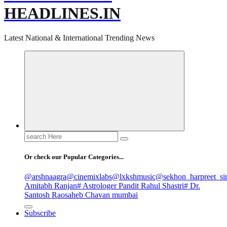
HEADLINES.IN
Latest National & International Trending News
Search
for:
Or check our Popular Categories...
@arshnaagra
@cinemixlabs
@lxkshmusic
@sekhon_harpreet_si
Amitabh Ranjan
# Astrologer Pandit Rahul Shastri
# Dr.
Santosh Raosaheb Chavan mumbai
Subscribe