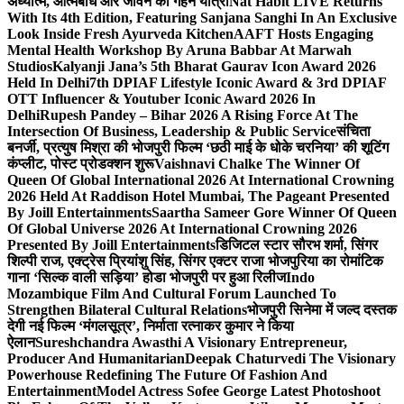
अध्यात्म, आत्मबोध और जीवन की गहन यात्रा
Nat Habit LIVE Returns
With Its 4th Edition, Featuring Sanjana Sanghi In An Exclusive
Look Inside Fresh Ayurveda Kitchen
AAFT Hosts Engaging
Mental Health Workshop By Aruna Babbar At Marwah
Studios
Kalyanji Jana’s 5th Bharat Gaurav Icon Award 2026
Held In Delhi
7th DPIAF Lifestyle Iconic Award & 3rd DPIAF
OTT Influencer & Youtuber Iconic Award 2026 In
Delhi
Rupesh Pandey – Bihar 2026 A Rising Force At The
Intersection Of Business, Leadership & Public Service
संचिता
बनर्जी, प्रत्युष मिश्रा की भोजपुरी फिल्म ‘छठी माई के धोके चरनिया’ की शूटिंग
कंप्लीट, पोस्ट प्रोडक्शन शुरू
Vaishnavi Chalke The Winner Of
Queen Of Global International 2026 At International Crowning
2026 Held At Raddison Hotel Mumbai, The Pageant Presented
By Joill Entertainments
Saartha Sameer Gore Winner Of Queen
Of Global Universe 2026 At International Crowning 2026
Presented By Joill Entertainments
डिजिटल स्टार सौरभ शर्मा, सिंगर
शिल्पी राज, एक्ट्रेस प्रियांशु सिंह, सिंगर एक्टर राजा भोजपुरिया का रोमांटिक
गाना ‘सिल्क वाली सड़िया’ होडा भोजपुरी पर हुआ रिलीज
Indo
Mozambique Film And Cultural Forum Launched To
Strengthen Bilateral Cultural Relations
भोजपुरी सिनेमा में जल्द दस्तक
देगी नई फिल्म ‘मंगलसूत्र’, निर्माता रत्नाकर कुमार ने किया
ऐलान
Sureshchandra Awasthi A Visionary Entrepreneur,
Producer And Humanitarian
Deepak Chaturvedi The Visionary
Powerhouse Redefining The Future Of Fashion And
Entertainment
Model Actress Sofee George Latest Photoshoot