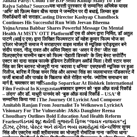
Janata Party: Could The BJP Send Kuldip Maity To The
Rajya Sabha? Sources
यश भारती पुरस्कार से सम्मानित अभिषेक यादव
‘अभि’ को फ़िल्म मेकर धीरू यादव ने जन्मदिन पर दी बधाई, लिम्का बुक
रिकॉर्डधारी को सराहा
Casting Director Kashyap Chandhock
Continues His Successful Run With Jeevan Bheema
Yojna
Aruna Babbar Shares Powerful Message On Mental
Health At MSTV OTT Platform
डॉ एस वी अंचन द्वारा निर्मित, डॉ अतुल
पाटणे (आई ए एस) द्वारा लिखित फिल्मस्टार डॉ महेश कुमार फिल्म भोज का
ट्रेलर भोजपुरी समाज ने सराहा
एयर वाइस मार्शल से म्यूज़िक प्रोड्यूसर बने
संदीप रावत, नीलू रावत और अमित मिश्रा का ‘असर ये तेरा’ जीत रहा
दिल
एक्ट्रेस यास्मीन खान को फिल्म ‘देहाती डिस्को’ के लिए बेस्ट सपोर्टिंग
एक्टर का दादा साहब फाल्के इंडियन टेलीविज़न अवॉर्ड मिला।
देसी स्टार समर
सिंह का बिग ब्लास्ट भोजपुरी गाना ‘बदरवा ए धनिया’ एसएफसी म्यूजिक पर हुआ
रिलीज, बारिश में दिखा समर सिंह और आस्था सिंह का जलवा
भारत पॉडकास्ट में
फर्जी बाबाओं और पाखंड के खिलाफ बोले रोहित भार्गव- ज्योतिष समाधान का
मार्ग है, चमत्कार का नहीं
Sandip Soparrkar At Bishkek International
Film Festival In Kyrgyzstan
बख्तवार कृष्णन को ‘बुक ऑफ़ वर्ल्ड रिकॉर्ड
– लंदन’ और डॉ. माधुरी पानमंद को ‘बुक ऑफ़ वर्ल्ड रिकॉर्ड – USA’ से
सम्मानित किया गया।
The Journey Of Lyricist And Composer
Amitabh Ranjan From Journalist To Welknown Lyricist
A
Visionary For The Vulnerable: J&Ks Daughter Reena
Choudhary Outlines Bold Education And Health Reform
Fearless
લંડનમાં શૂટ થયેલી ગુજરાતી ફિલ્મ “લાયક નાલાયક”નું
ટીઝર, ટ્રેલર, પોસ્ટર અને સંગીત ભવ્ય સમારોહમાં લોન્ચ
सिंगर सुगम
सिंह और एक्ट्रेस माही श्रीवास्तव का भोजपुरी रोमांटिक गाना ‘करिया धागा’