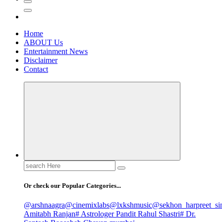
Home
ABOUT Us
Entertainment News
Disclaimer
Contact
Search
for:
Or check our Popular Categories...
@arshnaagra
@cinemixlabs
@lxkshmusic
@sekhon_harpreet_si
Amitabh Ranjan
# Astrologer Pandit Rahul Shastri
# Dr.