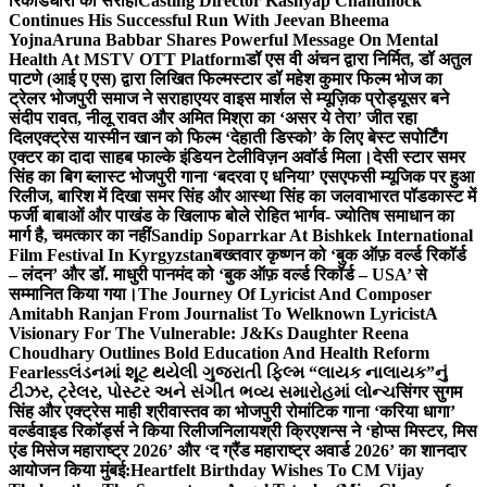
रिकॉर्डधारी को सराहा
Casting Director Kashyap Chandhock
Continues His Successful Run With Jeevan Bheema
Yojna
Aruna Babbar Shares Powerful Message On Mental
Health At MSTV OTT Platform
डॉ एस वी अंचन द्वारा निर्मित, डॉ अतुल
पाटणे (आई ए एस) द्वारा लिखित फिल्मस्टार डॉ महेश कुमार फिल्म भोज का
ट्रेलर भोजपुरी समाज ने सराहा
एयर वाइस मार्शल से म्यूज़िक प्रोड्यूसर बने
संदीप रावत, नीलू रावत और अमित मिश्रा का ‘असर ये तेरा’ जीत रहा
दिल
एक्ट्रेस यास्मीन खान को फिल्म ‘देहाती डिस्को’ के लिए बेस्ट सपोर्टिंग
एक्टर का दादा साहब फाल्के इंडियन टेलीविज़न अवॉर्ड मिला।
देसी स्टार समर
सिंह का बिग ब्लास्ट भोजपुरी गाना ‘बदरवा ए धनिया’ एसएफसी म्यूजिक पर हुआ
रिलीज, बारिश में दिखा समर सिंह और आस्था सिंह का जलवा
भारत पॉडकास्ट में
फर्जी बाबाओं और पाखंड के खिलाफ बोले रोहित भार्गव- ज्योतिष समाधान का
मार्ग है, चमत्कार का नहीं
Sandip Soparrkar At Bishkek International
Film Festival In Kyrgyzstan
बख्तवार कृष्णन को ‘बुक ऑफ़ वर्ल्ड रिकॉर्ड
– लंदन’ और डॉ. माधुरी पानमंद को ‘बुक ऑफ़ वर्ल्ड रिकॉर्ड – USA’ से
सम्मानित किया गया।
The Journey Of Lyricist And Composer
Amitabh Ranjan From Journalist To Welknown Lyricist
A
Visionary For The Vulnerable: J&Ks Daughter Reena
Choudhary Outlines Bold Education And Health Reform
Fearless
લંડનમાં શૂટ થયેલી ગુજરાતી ફિલ્મ “લાયક નાલાયક”નું
ટીઝર, ટ્રેલર, પોસ્ટર અને સંગીત ભવ્ય સમારોહમાં લોન્ચ
सिंगर सुगम
सिंह और एक्ट्रेस माही श्रीवास्तव का भोजपुरी रोमांटिक गाना ‘करिया धागा’
वर्ल्डवाइड रिकॉर्ड्स ने किया रिलीज
निलायश्री क्रिएशन्स ने ‘होप्स मिस्टर, मिस
एंड मिसेज महाराष्ट्र 2026’ और ‘द ग्रैंड महाराष्ट्र अवार्ड 2026’ का शानदार
आयोजन किया मुंबई:
Heartfelt Birthday Wishes To CM Vijay