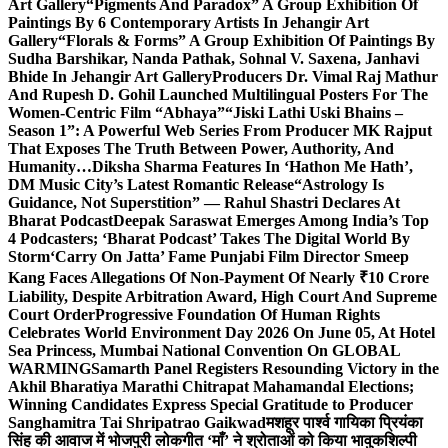
Art Gallery
“Pigments And Paradox” A Group Exhibition Of
Paintings By 6 Contemporary Artists In Jehangir Art
Gallery
“Florals & Forms” A Group Exhibition Of Paintings By
Sudha Barshikar, Nanda Pathak, Sohnal V. Saxena, Janhavi
Bhide In Jehangir Art Gallery
Producers Dr. Vimal Raj Mathur
And Rupesh D. Gohil Launched Multilingual Posters For The
Women-Centric Film “Abhaya”
“Jiski Lathi Uski Bhains –
Season 1”: A Powerful Web Series From Producer MK Rajput
That Exposes The Truth Between Power, Authority, And
Humanity…
Diksha Sharma Features In ‘Hathon Me Hath’,
DM Music City’s Latest Romantic Release
“Astrology Is
Guidance, Not Superstition” — Rahul Shastri Declares At
Bharat Podcast
Deepak Saraswat Emerges Among India’s Top
4 Podcasters; ‘Bharat Podcast’ Takes The Digital World By
Storm
‘Carry On Jatta’ Fame Punjabi Film Director Smeep
Kang Faces Allegations Of Non-Payment Of Nearly ₹10 Crore
Liability, Despite Arbitration Award, High Court And Supreme
Court Order
Progressive Foundation Of Human Rights
Celebrates World Environment Day 2026 On June 05, At Hotel
Sea Princess, Mumbai National Convention On GLOBAL
WARMING
Samarth Panel Registers Resounding Victory in the
Akhil Bharatiya Marathi Chitrapat Mahamandal Elections;
Winning Candidates Express Special Gratitude to Producer
Sanghamitra Tai Shripatrao Gaikwad
मशहूर पार्श्व गायिका प्रियंका
सिंह की आवाज में भोजपुरी लोकगीत ‘माँ’ ने श्रोताओं को किया भावुक
शिल्पी