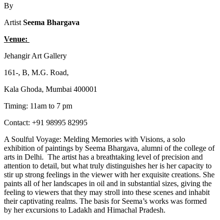
By
Artist
Seema Bhargava
Venue:
Jehangir Art Gallery
161-, B, M.G. Road,
Kala Ghoda, Mumbai 400001
Timing: 11am to 7 pm
Contact: +91 98995 82995
A Soulful Voyage: Melding Memories with Visions, a solo
exhibition of paintings by Seema Bhargava, alumni of the college of
arts in Delhi. The artist has a breathtaking level of precision and
attention to detail, but what truly distinguishes her is her capacity to
stir up strong feelings in the viewer with her exquisite creations. She
paints all of her landscapes in oil and in substantial sizes, giving the
feeling to viewers that they may stroll into these scenes and inhabit
their captivating realms. The basis for Seema’s works was formed
by her excursions to Ladakh and Himachal Pradesh.