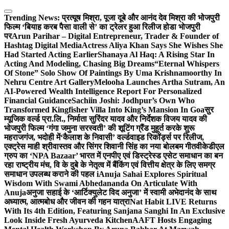
Skip
to
Trending News:
प्रत्यूष मिश्रा, पूजा दूबे और आनंद देव मिश्रा की भोजपुरी
content
फिल्म ‘बियाह करब पैसा वाली से’ का ट्रेलर हुआ रिलीज होडा भोजपुरी
पर
Arun Parihar – Digital Entrepreneur, Trader & Founder of
Hashtag Digital Media
Actress Aliya Khan Says She Wishes She
Had Started Acting Earlier
Shanaya Al Haq: A Rising Star In
Acting And Modeling, Chasing Big Dreams
“Eternal Whispers
Of Stone” Solo Show Of Paintings By Uma Krishnamoorthy In
Nehru Centre Art Gallery
Melooha Launches Artha Sutram, An
AI-Powered Wealth Intelligence Report For Personalized
Financial Guidance
Sachiin Joshi: Jodhpur’s Own Who
Transformed Kingfisher Villa Into King’s Mansion In Goa
सुर
म्यूजिक वर्ल्ड प्रा.लि., निर्माता सुरिंदर यादव और निर्देशक विजय यादव की
भोजपुरी फिल्म ‘गंगा जमुना सरस्वती’ की शूटिंग ग्रैंड मुहूर्त करके शुरू
महराजगंज, भदोही में
‘कैलाश के निवासी’ वर्ल्डवाइड रिकॉर्ड्स पर रिलीज,
एक्ट्रेस माही श्रीवास्तव और सिंगर शिवानी सिंह का नया बोलबम गीत
वीकेडीएल
ग्रुप का ‘NPA Bazaar’ भारत में एनपीए एवं डिस्ट्रेस्ड एसेट समाधान का बन
रहा राष्ट्रीय मंच, वि के दुबे के नेतृत्व में बैंकिंग एवं वित्तीय क्षेत्र के लिए समग्र
समाधान उपलब्ध कराने की पहल i
Anuja Sahai Explores Spiritual
Wisdom With Swami Abhedananda On Articulate With
Anuja
अनुजा सहाई के ‘आर्टिक्युलेट विद अनुजा’ में स्वामी अभेदानंद के साथ
अध्यात्म, आत्मबोध और जीवन की गहन यात्रा
Nat Habit LIVE Returns
With Its 4th Edition, Featuring Sanjana Sanghi In An Exclusive
Look Inside Fresh Ayurveda Kitchen
AAFT Hosts Engaging