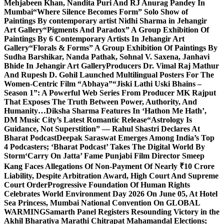
Mehjabeen Khan, Nandita Puri And RJ Anurag Pandey In
Mumbai
“Where Silence Becomes Form” Solo Show of
Paintings By contemporary artist Nidhi Sharma in Jehangir
Art Gallery
“Pigments And Paradox” A Group Exhibition Of
Paintings By 6 Contemporary Artists In Jehangir Art
Gallery
“Florals & Forms” A Group Exhibition Of Paintings By
Sudha Barshikar, Nanda Pathak, Sohnal V. Saxena, Janhavi
Bhide In Jehangir Art Gallery
Producers Dr. Vimal Raj Mathur
And Rupesh D. Gohil Launched Multilingual Posters For The
Women-Centric Film “Abhaya”
“Jiski Lathi Uski Bhains –
Season 1”: A Powerful Web Series From Producer MK Rajput
That Exposes The Truth Between Power, Authority, And
Humanity…
Diksha Sharma Features In ‘Hathon Me Hath’,
DM Music City’s Latest Romantic Release
“Astrology Is
Guidance, Not Superstition” — Rahul Shastri Declares At
Bharat Podcast
Deepak Saraswat Emerges Among India’s Top
4 Podcasters; ‘Bharat Podcast’ Takes The Digital World By
Storm
‘Carry On Jatta’ Fame Punjabi Film Director Smeep
Kang Faces Allegations Of Non-Payment Of Nearly ₹10 Crore
Liability, Despite Arbitration Award, High Court And Supreme
Court Order
Progressive Foundation Of Human Rights
Celebrates World Environment Day 2026 On June 05, At Hotel
Sea Princess, Mumbai National Convention On GLOBAL
WARMING
Samarth Panel Registers Resounding Victory in the
Akhil Bharatiya Marathi Chitrapat Mahamandal Elections;