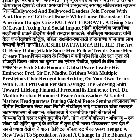
किया
राहुल देशपांडे यांच्या ‘अभंगवारी’ने शन्मुखानंद सभागृह भक्तिरसात न्हाऊन
निघाले
Hollywood And Bollywood Leaders Join Forces With
Anti-Hunger CEO For Historic White House Discussions On
American Hunger Crisis
PALLAVI THORAVE: A Rising Star
Of Lavani, Acting And Social Impact !
मोशी दुर्घटनेतील जखमींच्या
मदतीसाठी धावले केंद्रीय मंत्री रामदास आठवले; संघमित्रा गायकवाड यांनी
केले जननेतृत्वाचे कौतुक, महिला सक्षमीकरणासाठी शासनाच्या योजनांचा लाभ
देण्याची केली मागणी
RAJESHH DATTATRYA BHUJLE The Art
Of Being Unforgettable Some Men Follow Trends. Some Men
Create Them
विजय यादव के निर्देशन में बनी प्रेम सिंह और रक्षा गुप्ता की
भोजपुरी फिल्म ‘जोरू का गुलाम’ का ट्रेलर रिलीज, दर्शकों के बीच मचाया
धमाल
New York State Honours Global Peace Leader His
Eminence Prof. Sir Dr. Madhu Krishan With Multiple
Prestigious Civic Recognitions
Retiring On Your Own Terms
With ICICI Pru Gold Pension Savings: The Growing Shift
Toward Lifelong Financial Freedom
His Eminence Prof. Dr.
Madhu Krishan Honoured Peace Ambassadors At United
Nations Headquarters During Global Peace Seminar
कलाकारांच्या
दिंडीत रिपब्लिकन नेत्या तथा निर्माती संघमित्रा ताई गायकवाड यांचा उत्स्फूर्त
सहभाग
आस्था से आगाज: कोलकाता में राजनीतिक पारी से पहले माँ
विन्ध्यवासिनी दरबार पहुंचे कुलदीप मैती, मांगा आशीर्वाद
फ़िल्म “अभिमन्यु – एक
शोध” की शूटिंग जुलाई के आखिर में शुरू होगी
‘भारत पॉडकास्ट’ बना देश में
सबसे ज्यादा देखे जाने वाला डिजिटल पॉडकास्ट चैनल
West Bengal: A
New Twist To Speculation About A Change In The Bharatiya