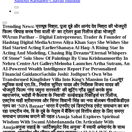
Santosh Raosaheb Chavan mumbai
Trending News:
प्रत्यूष मिश्रा, पूजा दूबे और आनंद देव मिश्रा की भोजपुरी
फिल्म ‘बियाह करब पैसा वाली से’ का ट्रेलर हुआ रिलीज होडा भोजपुरी
पर
Arun Parihar – Digital Entrepreneur, Trader & Founder of
Hashtag Digital Media
Actress Aliya Khan Says She Wishes She
Had Started Acting Earlier
Shanaya Al Haq: A Rising Star In
Acting And Modeling, Chasing Big Dreams
“Eternal Whispers
Of Stone” Solo Show Of Paintings By Uma Krishnamoorthy In
Nehru Centre Art Gallery
Melooha Launches Artha Sutram, An
AI-Powered Wealth Intelligence Report For Personalized
Financial Guidance
Sachiin Joshi: Jodhpur’s Own Who
Transformed Kingfisher Villa Into King’s Mansion In Goa
सुर
म्यूजिक वर्ल्ड प्रा.लि., निर्माता सुरिंदर यादव और निर्देशक विजय यादव की
भोजपुरी फिल्म ‘गंगा जमुना सरस्वती’ की शूटिंग ग्रैंड मुहूर्त करके शुरू
महराजगंज, भदोही में
‘कैलाश के निवासी’ वर्ल्डवाइड रिकॉर्ड्स पर रिलीज,
एक्ट्रेस माही श्रीवास्तव और सिंगर शिवानी सिंह का नया बोलबम गीत
वीकेडीएल
ग्रुप का ‘NPA Bazaar’ भारत में एनपीए एवं डिस्ट्रेस्ड एसेट समाधान का बन
रहा राष्ट्रीय मंच, वि के दुबे के नेतृत्व में बैंकिंग एवं वित्तीय क्षेत्र के लिए समग्र
समाधान उपलब्ध कराने की पहल i
Anuja Sahai Explores Spiritual
Wisdom With Swami Abhedananda On Articulate With
Anuja
अनुजा सहाई के ‘आर्टिक्युलेट विद अनुजा’ में स्वामी अभेदानंद के साथ