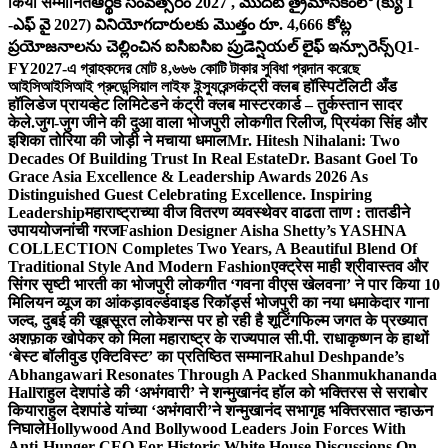
किया सम्मानित
ఆర్థిక సంవత్సరం 2027 , మొదటి త్రైమాసికంలో (క్యు 1
-ఎఫ్ వై 2027) వినియోగదారులకు మొత్తం రూ. 4,666 కోట్ల
ప్రయోజనాలను చెల్లించిన ఐసిఐసిఐ ప్రుడెన్షియల్ లైఫ్ ఇన్సూరెన్స్
Q1-
FY2027-এ গ্রাহকদের মোট ৪,৬৬৬ কোটি টাকার সুবিধা প্রদান করেছে
আইসিআইসিআই প্রুডেন্সিয়াল লাইফ ইন্স্যুরেন্স
कंट्री क्लब हॉस्पिटॅलिटी अँड
हॉलिडेज प्रायव्हेट लिमिटेडने कंट्री क्लब मास्टरकार्ड – तुर्कस्तान सादर
केले.
जुग-जुग जीने की दुआ वाला भोजपुरी लोकगीत रिलीज, प्रियंका सिंह और
इशिका तोरिया की जोड़ी ने मचाया धमाल
Mr. Hitesh Nihalani: Two
Decades Of Building Trust In Real Estate
Dr. Basant Goel To
Grace Asia Excellence & Leadership Awards 2026 As
Distinguished Guest Celebrating Excellence. Inspiring
Leadership
महाराष्ट्राच्या वीज वितरण व्यवस्थेवर वाढता ताण : तातडीने
उपाययोजनांची गरज
Fashion Designer Aisha Shetty’s YASHNA
COLLECTION Completes Two Years, A Beautiful Blend Of
Traditional Style And Modern Fashion
एक्ट्रेस माही श्रीवास्तव और
सिंगर सृष्टी भारती का भोजपुरी लोकगीत ‘गवना वीएस खेलवना’ ने पार किया 10
मिलियन व्यूज का आंकड़ा
वर्ल्डवाइड रिकॉर्ड्स भोजपुरी का नया धमाकेदार गाना
जल्द, दुबई की खूबसूरत लोकेशन्स पर हो रही है शूटिंग
फिल्म जगत के प्रख्यात
अशफ़ाक खोपेकर को मिला महाराष्ट्र के राज्यपाल सी.पी. राधाकृष्णन के हाथों
‘बेस्ट बॉलीवुड एक्टिविस्ट’ का प्रतिष्ठित सम्मान
Rahul Deshpande’s
Abhangawari Resonates Through A Packed Shanmukhananda
Hall
राहुल देशपांडे की ‘अभंगवारी’ ने शन्मुखानंद हॉल को भक्तिरस से सराबोर
किया
राहुल देशपांडे यांच्या ‘अभंगवारी’ने शन्मुखानंद सभागृह भक्तिरसात न्हाऊन
निघाले
Hollywood And Bollywood Leaders Join Forces With
Anti-Hunger CEO For Historic White House Discussions On