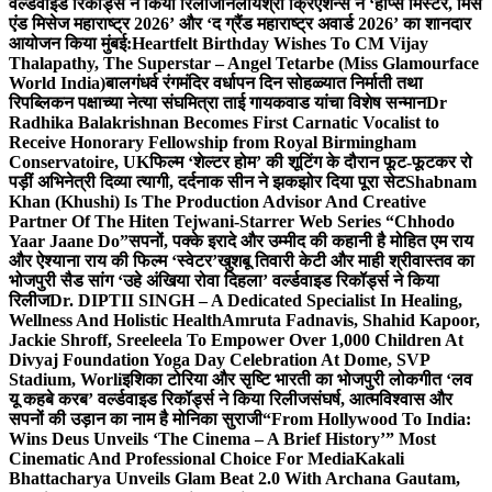
वर्ल्डवाइड रिकॉर्ड्स ने किया रिलीज
निलायश्री क्रिएशन्स ने ‘होप्स मिस्टर, मिस
एंड मिसेज महाराष्ट्र 2026’ और ‘द ग्रैंड महाराष्ट्र अवार्ड 2026’ का शानदार
आयोजन किया मुंबई:
Heartfelt Birthday Wishes To CM Vijay
Thalapathy, The Superstar – Angel Tetarbe (Miss Glamourface
World India)
बालगंधर्व रंगमंदिर वर्धापन दिन सोहळ्यात निर्माती तथा
रिपब्लिकन पक्षाच्या नेत्या संघमित्रा ताई गायकवाड यांचा विशेष सन्मान
Dr
Radhika Balakrishnan Becomes First Carnatic Vocalist to
Receive Honorary Fellowship from Royal Birmingham
Conservatoire, UK
फिल्म ‘शेल्टर होम’ की शूटिंग के दौरान फूट-फूटकर रो
पड़ीं अभिनेत्री दिव्या त्यागी, दर्दनाक सीन ने झकझोर दिया पूरा सेट
Shabnam
Khan (Khushi) Is The Production Advisor And Creative
Partner Of The Hiten Tejwani-Starrer Web Series “Chhodo
Yaar Jaane Do”
सपनों, पक्के इरादे और उम्मीद की कहानी है मोहित एम राय
और ऐश्याना राय की फिल्म ‘स्वेटर’
खुशबू तिवारी केटी और माही श्रीवास्तव का
भोजपुरी सैड सांग ‘उहे अंखिया रोवा दिहला’ वर्ल्डवाइड रिकॉर्ड्स ने किया
रिलीज
Dr. DIPTII SINGH – A Dedicated Specialist In Healing,
Wellness And Holistic Health
Amruta Fadnavis, Shahid Kapoor,
Jackie Shroff, Sreeleela To Empower Over 1,000 Children At
Divyaj Foundation Yoga Day Celebration At Dome, SVP
Stadium, Worli
इशिका टोरिया और सृष्टि भारती का भोजपुरी लोकगीत ‘लव
यू कहबे करब’ वर्ल्डवाइड रिकॉर्ड्स ने किया रिलीज
संघर्ष, आत्मविश्वास और
सपनों की उड़ान का नाम है मोनिका सुराजी
“From Hollywood To India:
Wins Deus Unveils ‘The Cinema – A Brief History’” Most
Cinematic And Professional Choice For Media
Kakali
Bhattacharya Unveils Glam Beat 2.0 With Archana Gautam,