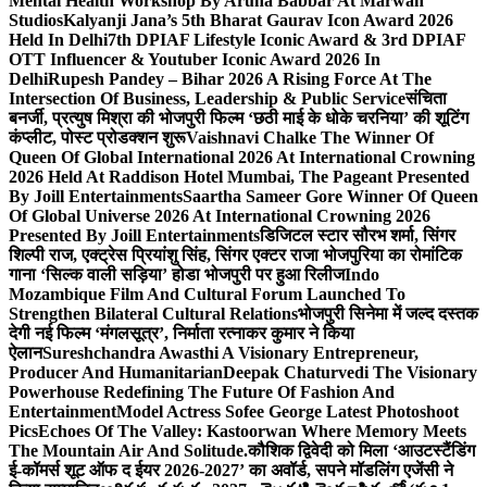
Mental Health Workshop By Aruna Babbar At Marwah
Studios
Kalyanji Jana’s 5th Bharat Gaurav Icon Award 2026
Held In Delhi
7th DPIAF Lifestyle Iconic Award & 3rd DPIAF
OTT Influencer & Youtuber Iconic Award 2026 In
Delhi
Rupesh Pandey – Bihar 2026 A Rising Force At The
Intersection Of Business, Leadership & Public Service
संचिता
बनर्जी, प्रत्युष मिश्रा की भोजपुरी फिल्म ‘छठी माई के धोके चरनिया’ की शूटिंग
कंप्लीट, पोस्ट प्रोडक्शन शुरू
Vaishnavi Chalke The Winner Of
Queen Of Global International 2026 At International Crowning
2026 Held At Raddison Hotel Mumbai, The Pageant Presented
By Joill Entertainments
Saartha Sameer Gore Winner Of Queen
Of Global Universe 2026 At International Crowning 2026
Presented By Joill Entertainments
डिजिटल स्टार सौरभ शर्मा, सिंगर
शिल्पी राज, एक्ट्रेस प्रियांशु सिंह, सिंगर एक्टर राजा भोजपुरिया का रोमांटिक
गाना ‘सिल्क वाली सड़िया’ होडा भोजपुरी पर हुआ रिलीज
Indo
Mozambique Film And Cultural Forum Launched To
Strengthen Bilateral Cultural Relations
भोजपुरी सिनेमा में जल्द दस्तक
देगी नई फिल्म ‘मंगलसूत्र’, निर्माता रत्नाकर कुमार ने किया
ऐलान
Sureshchandra Awasthi A Visionary Entrepreneur,
Producer And Humanitarian
Deepak Chaturvedi The Visionary
Powerhouse Redefining The Future Of Fashion And
Entertainment
Model Actress Sofee George Latest Photoshoot
Pics
Echoes Of The Valley: Kastoorwan Where Memory Meets
The Mountain Air And Solitude.
कौशिक द्विवेदी को मिला ‘आउटस्टैंडिंग
ई-कॉमर्स शूट ऑफ द ईयर 2026-2027’ का अवॉर्ड, सपने मॉडलिंग एजेंसी ने