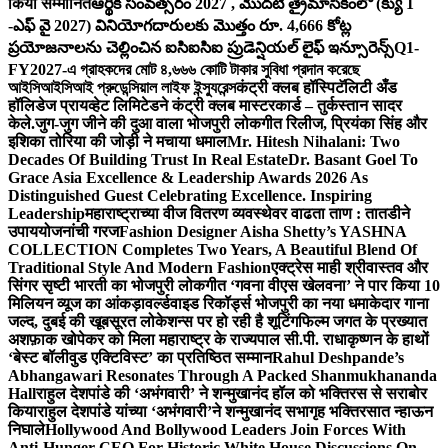
किया सम्मानित
ఆర్థిక సంవత్సరం 2027 , మొదటి త్రైమాసికంలో (క్యు 1
-ఎఫ్ వై 2027) వినియోగదారులకు మొత్తం రూ. 4,666 కోట్ల
ప్రయోజనాలను చెల్లించిన ఐసిఐసిఐ ప్రుడెన్షియల్ లైఫ్ ఇన్సూరెన్స్
Q1-
FY2027-এ গ্রাহকদের মোট ৪,৬৬৬ কোটি টাকার সুবিধা প্রদান করেছে
আইসিআইসিআই প্রুডেন্সিয়াল লাইফ ইন্স্যুরেন্স
कंट्री क्लब हॉस्पिटॅलिटी अँड
हॉलिडेज प्रायव्हेट लिमिटेडने कंट्री क्लब मास्टरकार्ड – तुर्कस्तान सादर
केले.
जुग-जुग जीने की दुआ वाला भोजपुरी लोकगीत रिलीज, प्रियंका सिंह और
इशिका तोरिया की जोड़ी ने मचाया धमाल
Mr. Hitesh Nihalani: Two
Decades Of Building Trust In Real Estate
Dr. Basant Goel To
Grace Asia Excellence & Leadership Awards 2026 As
Distinguished Guest Celebrating Excellence. Inspiring
Leadership
महाराष्ट्राच्या वीज वितरण व्यवस्थेवर वाढता ताण : तातडीने
उपाययोजनांची गरज
Fashion Designer Aisha Shetty’s YASHNA
COLLECTION Completes Two Years, A Beautiful Blend Of
Traditional Style And Modern Fashion
एक्ट्रेस माही श्रीवास्तव और
सिंगर सृष्टी भारती का भोजपुरी लोकगीत ‘गवना वीएस खेलवना’ ने पार किया 10
मिलियन व्यूज का आंकड़ा
वर्ल्डवाइड रिकॉर्ड्स भोजपुरी का नया धमाकेदार गाना
जल्द, दुबई की खूबसूरत लोकेशन्स पर हो रही है शूटिंग
फिल्म जगत के प्रख्यात
अशफ़ाक खोपेकर को मिला महाराष्ट्र के राज्यपाल सी.पी. राधाकृष्णन के हाथों
‘बेस्ट बॉलीवुड एक्टिविस्ट’ का प्रतिष्ठित सम्मान
Rahul Deshpande’s
Abhangawari Resonates Through A Packed Shanmukhananda
Hall
राहुल देशपांडे की ‘अभंगवारी’ ने शन्मुखानंद हॉल को भक्तिरस से सराबोर
किया
राहुल देशपांडे यांच्या ‘अभंगवारी’ने शन्मुखानंद सभागृह भक्तिरसात न्हाऊन
निघाले
Hollywood And Bollywood Leaders Join Forces With
Anti-Hunger CEO For Historic White House Discussions On