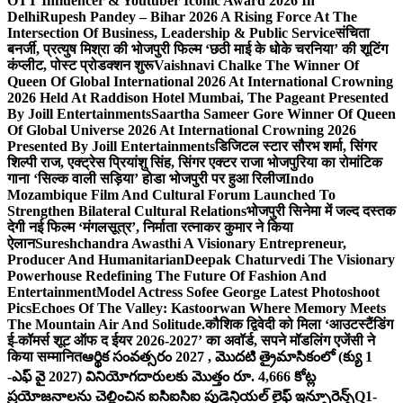
OTT Influencer & Youtuber Iconic Award 2026 In
Delhi
Rupesh Pandey – Bihar 2026 A Rising Force At The
Intersection Of Business, Leadership & Public Service
संचिता
बनर्जी, प्रत्युष मिश्रा की भोजपुरी फिल्म ‘छठी माई के धोके चरनिया’ की शूटिंग
कंप्लीट, पोस्ट प्रोडक्शन शुरू
Vaishnavi Chalke The Winner Of
Queen Of Global International 2026 At International Crowning
2026 Held At Raddison Hotel Mumbai, The Pageant Presented
By Joill Entertainments
Saartha Sameer Gore Winner Of Queen
Of Global Universe 2026 At International Crowning 2026
Presented By Joill Entertainments
डिजिटल स्टार सौरभ शर्मा, सिंगर
शिल्पी राज, एक्ट्रेस प्रियांशु सिंह, सिंगर एक्टर राजा भोजपुरिया का रोमांटिक
गाना ‘सिल्क वाली सड़िया’ होडा भोजपुरी पर हुआ रिलीज
Indo
Mozambique Film And Cultural Forum Launched To
Strengthen Bilateral Cultural Relations
भोजपुरी सिनेमा में जल्द दस्तक
देगी नई फिल्म ‘मंगलसूत्र’, निर्माता रत्नाकर कुमार ने किया
ऐलान
Sureshchandra Awasthi A Visionary Entrepreneur,
Producer And Humanitarian
Deepak Chaturvedi The Visionary
Powerhouse Redefining The Future Of Fashion And
Entertainment
Model Actress Sofee George Latest Photoshoot
Pics
Echoes Of The Valley: Kastoorwan Where Memory Meets
The Mountain Air And Solitude.
कौशिक द्विवेदी को मिला ‘आउटस्टैंडिंग
ई-कॉमर्स शूट ऑफ द ईयर 2026-2027’ का अवॉर्ड, सपने मॉडलिंग एजेंसी ने
किया सम्मानित
ఆర్థిక సంవత్సరం 2027 , మొదటి త్రైమాసికంలో (క్యు 1
-ఎఫ్ వై 2027) వినియోగదారులకు మొత్తం రూ. 4,666 కోట్ల
ప్రయోజనాలను చెల్లించిన ఐసిఐసిఐ ప్రుడెన్షియల్ లైఫ్ ఇన్సూరెన్స్
Q1-