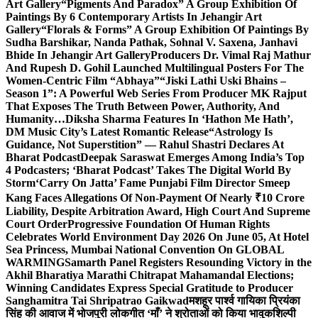
Art Gallery
“Pigments And Paradox” A Group Exhibition Of
Paintings By 6 Contemporary Artists In Jehangir Art
Gallery
“Florals & Forms” A Group Exhibition Of Paintings By
Sudha Barshikar, Nanda Pathak, Sohnal V. Saxena, Janhavi
Bhide In Jehangir Art Gallery
Producers Dr. Vimal Raj Mathur
And Rupesh D. Gohil Launched Multilingual Posters For The
Women-Centric Film “Abhaya”
“Jiski Lathi Uski Bhains –
Season 1”: A Powerful Web Series From Producer MK Rajput
That Exposes The Truth Between Power, Authority, And
Humanity…
Diksha Sharma Features In ‘Hathon Me Hath’,
DM Music City’s Latest Romantic Release
“Astrology Is
Guidance, Not Superstition” — Rahul Shastri Declares At
Bharat Podcast
Deepak Saraswat Emerges Among India’s Top
4 Podcasters; ‘Bharat Podcast’ Takes The Digital World By
Storm
‘Carry On Jatta’ Fame Punjabi Film Director Smeep
Kang Faces Allegations Of Non-Payment Of Nearly ₹10 Crore
Liability, Despite Arbitration Award, High Court And Supreme
Court Order
Progressive Foundation Of Human Rights
Celebrates World Environment Day 2026 On June 05, At Hotel
Sea Princess, Mumbai National Convention On GLOBAL
WARMING
Samarth Panel Registers Resounding Victory in the
Akhil Bharatiya Marathi Chitrapat Mahamandal Elections;
Winning Candidates Express Special Gratitude to Producer
Sanghamitra Tai Shripatrao Gaikwad
मशहूर पार्श्व गायिका प्रियंका
सिंह की आवाज में भोजपुरी लोकगीत ‘माँ’ ने श्रोताओं को किया भावुक
शिल्पी