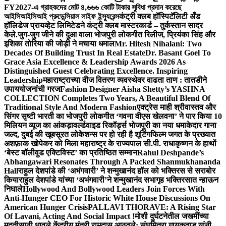
FY2027-এ গ্রাহকদের মোট ৪,৬৬৬ কোটি টাকার সুবিধা প্রদান করেছে
আইসিআইসিআই প্রুডেন্সিয়াল লাইফ ইন্স্যুরেন্স
कंट्री क्लब हॉस्पिटॅलिटी अँड
हॉलिडेज प्रायव्हेट लिमिटेडने कंट्री क्लब मास्टरकार्ड – तुर्कस्तान सादर
केले.
जुग-जुग जीने की दुआ वाला भोजपुरी लोकगीत रिलीज, प्रियंका सिंह और
इशिका तोरिया की जोड़ी ने मचाया धमाल
Mr. Hitesh Nihalani: Two
Decades Of Building Trust In Real Estate
Dr. Basant Goel To
Grace Asia Excellence & Leadership Awards 2026 As
Distinguished Guest Celebrating Excellence. Inspiring
Leadership
महाराष्ट्राच्या वीज वितरण व्यवस्थेवर वाढता ताण : तातडीने
उपाययोजनांची गरज
Fashion Designer Aisha Shetty’s YASHNA
COLLECTION Completes Two Years, A Beautiful Blend Of
Traditional Style And Modern Fashion
एक्ट्रेस माही श्रीवास्तव और
सिंगर सृष्टी भारती का भोजपुरी लोकगीत ‘गवना वीएस खेलवना’ ने पार किया 10
मिलियन व्यूज का आंकड़ा
वर्ल्डवाइड रिकॉर्ड्स भोजपुरी का नया धमाकेदार गाना
जल्द, दुबई की खूबसूरत लोकेशन्स पर हो रही है शूटिंग
फिल्म जगत के प्रख्यात
अशफ़ाक खोपेकर को मिला महाराष्ट्र के राज्यपाल सी.पी. राधाकृष्णन के हाथों
‘बेस्ट बॉलीवुड एक्टिविस्ट’ का प्रतिष्ठित सम्मान
Rahul Deshpande’s
Abhangawari Resonates Through A Packed Shanmukhananda
Hall
राहुल देशपांडे की ‘अभंगवारी’ ने शन्मुखानंद हॉल को भक्तिरस से सराबोर
किया
राहुल देशपांडे यांच्या ‘अभंगवारी’ने शन्मुखानंद सभागृह भक्तिरसात न्हाऊन
निघाले
Hollywood And Bollywood Leaders Join Forces With
Anti-Hunger CEO For Historic White House Discussions On
American Hunger Crisis
PALLAVI THORAVE: A Rising Star
Of Lavani, Acting And Social Impact !
मोशी दुर्घटनेतील जखमींच्या
मदतीसाठी धावले केंद्रीय मंत्री रामदास आठवले; संघमित्रा गायकवाड यांनी