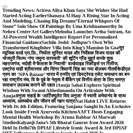
Skip
to
Trending News:
Actress Aliya Khan Says She Wishes She Had
content
Started Acting Earlier
Shanaya Al Haq: A Rising Star In Acting
And Modeling, Chasing Big Dreams
“Eternal Whispers Of
Stone” Solo Show Of Paintings By Uma Krishnamoorthy In
Nehru Centre Art Gallery
Melooha Launches Artha Sutram, An
AI-Powered Wealth Intelligence Report For Personalized
Financial Guidance
Sachiin Joshi: Jodhpur’s Own Who
Transformed Kingfisher Villa Into King’s Mansion In Goa
सुर
म्यूजिक वर्ल्ड प्रा.लि., निर्माता सुरिंदर यादव और निर्देशक विजय यादव की
भोजपुरी फिल्म ‘गंगा जमुना सरस्वती’ की शूटिंग ग्रैंड मुहूर्त करके शुरू
महराजगंज, भदोही में
‘कैलाश के निवासी’ वर्ल्डवाइड रिकॉर्ड्स पर रिलीज,
एक्ट्रेस माही श्रीवास्तव और सिंगर शिवानी सिंह का नया बोलबम गीत
वीकेडीएल
ग्रुप का ‘NPA Bazaar’ भारत में एनपीए एवं डिस्ट्रेस्ड एसेट समाधान का बन
रहा राष्ट्रीय मंच, वि के दुबे के नेतृत्व में बैंकिंग एवं वित्तीय क्षेत्र के लिए समग्र
समाधान उपलब्ध कराने की पहल i
Anuja Sahai Explores Spiritual
Wisdom With Swami Abhedananda On Articulate With
Anuja
अनुजा सहाई के ‘आर्टिक्युलेट विद अनुजा’ में स्वामी अभेदानंद के साथ
अध्यात्म, आत्मबोध और जीवन की गहन यात्रा
Nat Habit LIVE Returns
With Its 4th Edition, Featuring Sanjana Sanghi In An Exclusive
Look Inside Fresh Ayurveda Kitchen
AAFT Hosts Engaging
Mental Health Workshop By Aruna Babbar At Marwah
Studios
Kalyanji Jana’s 5th Bharat Gaurav Icon Award 2026
Held In Delhi
7th DPIAF Lifestyle Iconic Award & 3rd DPIAF