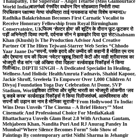
Thalapathy, The Superstar – Angel Tetarbe (Miss Glamourface
World India)
बालगंधर्व रंगमंदिर वर्धापन दिन सोहळ्यात निर्माती तथा
रिपब्लिकन पक्षाच्या नेत्या संघमित्रा ताई गायकवाड यांचा विशेष सन्मान
Dr
Radhika Balakrishnan Becomes First Carnatic Vocalist to
Receive Honorary Fellowship from Royal Birmingham
Conservatoire, UK
फिल्म ‘शेल्टर होम’ की शूटिंग के दौरान फूट-फूटकर रो
पड़ीं अभिनेत्री दिव्या त्यागी, दर्दनाक सीन ने झकझोर दिया पूरा सेट
Shabnam
Khan (Khushi) Is The Production Advisor And Creative
Partner Of The Hiten Tejwani-Starrer Web Series “Chhodo
Yaar Jaane Do”
सपनों, पक्के इरादे और उम्मीद की कहानी है मोहित एम राय
और ऐश्याना राय की फिल्म ‘स्वेटर’
खुशबू तिवारी केटी और माही श्रीवास्तव का
भोजपुरी सैड सांग ‘उहे अंखिया रोवा दिहला’ वर्ल्डवाइड रिकॉर्ड्स ने किया
रिलीज
Dr. DIPTII SINGH – A Dedicated Specialist In Healing,
Wellness And Holistic Health
Amruta Fadnavis, Shahid Kapoor,
Jackie Shroff, Sreeleela To Empower Over 1,000 Children At
Divyaj Foundation Yoga Day Celebration At Dome, SVP
Stadium, Worli
इशिका टोरिया और सृष्टि भारती का भोजपुरी लोकगीत ‘लव
यू कहबे करब’ वर्ल्डवाइड रिकॉर्ड्स ने किया रिलीज
संघर्ष, आत्मविश्वास और
सपनों की उड़ान का नाम है मोनिका सुराजी
“From Hollywood To India:
Wins Deus Unveils ‘The Cinema – A Brief History’” Most
Cinematic And Professional Choice For Media
Kakali
Bhattacharya Unveils Glam Beat 2.0 With Archana Gautam,
Mehjabeen Khan, Nandita Puri And RJ Anurag Pandey In
Mumbai
“Where Silence Becomes Form” Solo Show of
Paintings By contemporary artist Nidhi Sharma in Jehangir