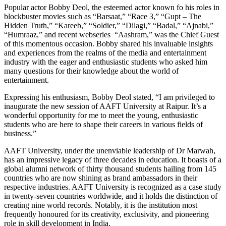
Popular actor Bobby Deol, the esteemed actor known fo his roles in
blockbuster movies such as “Barsaat,” “Race 3,” “Gupt – The
Hidden Truth,” “Kareeb,” “Soldier,” “Dilagi,” “Badal,” “Ajnabi,”
“Humraaz,” and recent webseries “Aashram,” was the Chief Guest
of this momentous occasion. Bobby shared his invaluable insights
and experiences from the realms of the media and entertainment
industry with the eager and enthusiastic students who asked him
many questions for their knowledge about the world of
entertainment.
Expressing his enthusiasm, Bobby Deol stated, “I am privileged to
inaugurate the new session of AAFT University at Raipur. It’s a
wonderful opportunity for me to meet the young, enthusiastic
students who are here to shape their careers in various fields of
business.”
AAFT University, under the unenviable leadership of Dr Marwah,
has an impressive legacy of three decades in education. It boasts of a
global alumni network of thirty thousand students hailing from 145
countries who are now shining as brand ambassadors in their
respective industries. AAFT University is recognized as a case study
in twenty-seven countries worldwide, and it holds the distinction of
creating nine world records. Notably, it is the institution most
frequently honoured for its creativity, exclusivity, and pioneering
role in skill development in India.