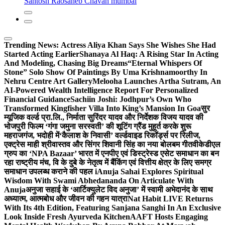
Santosh Raosaheb Chavan mumbai
Trending News:
Actress Aliya Khan Says She Wishes She Had
Started Acting Earlier
Shanaya Al Haq: A Rising Star In Acting
And Modeling, Chasing Big Dreams
“Eternal Whispers Of
Stone” Solo Show Of Paintings By Uma Krishnamoorthy In
Nehru Centre Art Gallery
Melooha Launches Artha Sutram, An
AI-Powered Wealth Intelligence Report For Personalized
Financial Guidance
Sachiin Joshi: Jodhpur’s Own Who
Transformed Kingfisher Villa Into King’s Mansion In Goa
सुर
म्यूजिक वर्ल्ड प्रा.लि., निर्माता सुरिंदर यादव और निर्देशक विजय यादव की
भोजपुरी फिल्म ‘गंगा जमुना सरस्वती’ की शूटिंग ग्रैंड मुहूर्त करके शुरू
महराजगंज, भदोही में
‘कैलाश के निवासी’ वर्ल्डवाइड रिकॉर्ड्स पर रिलीज,
एक्ट्रेस माही श्रीवास्तव और सिंगर शिवानी सिंह का नया बोलबम गीत
वीकेडीएल
ग्रुप का ‘NPA Bazaar’ भारत में एनपीए एवं डिस्ट्रेस्ड एसेट समाधान का बन
रहा राष्ट्रीय मंच, वि के दुबे के नेतृत्व में बैंकिंग एवं वित्तीय क्षेत्र के लिए समग्र
समाधान उपलब्ध कराने की पहल i
Anuja Sahai Explores Spiritual
Wisdom With Swami Abhedananda On Articulate With
Anuja
अनुजा सहाई के ‘आर्टिक्युलेट विद अनुजा’ में स्वामी अभेदानंद के साथ
अध्यात्म, आत्मबोध और जीवन की गहन यात्रा
Nat Habit LIVE Returns
With Its 4th Edition, Featuring Sanjana Sanghi In An Exclusive
Look Inside Fresh Ayurveda Kitchen
AAFT Hosts Engaging