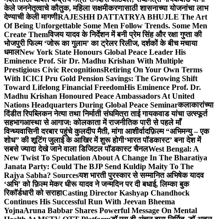
केले जननेतृत्वाचे कौतुक, महिला सक्षमीकरणासाठी शासनाच्या योजनांचा लाभ
देण्याची केली मागणी
RAJESHH DATTATRYA BHUJLE The Art
Of Being Unforgettable Some Men Follow Trends. Some Men
Create Them
विजय यादव के निर्देशन में बनी प्रेम सिंह और रक्षा गुप्ता की
भोजपुरी फिल्म ‘जोरू का गुलाम’ का ट्रेलर रिलीज, दर्शकों के बीच मचाया
धमाल
New York State Honours Global Peace Leader His
Eminence Prof. Sir Dr. Madhu Krishan With Multiple
Prestigious Civic Recognitions
Retiring On Your Own Terms
With ICICI Pru Gold Pension Savings: The Growing Shift
Toward Lifelong Financial Freedom
His Eminence Prof. Dr.
Madhu Krishan Honoured Peace Ambassadors At United
Nations Headquarters During Global Peace Seminar
कलाकारांच्या
दिंडीत रिपब्लिकन नेत्या तथा निर्माती संघमित्रा ताई गायकवाड यांचा उत्स्फूर्त
सहभाग
आस्था से आगाज: कोलकाता में राजनीतिक पारी से पहले माँ
विन्ध्यवासिनी दरबार पहुंचे कुलदीप मैती, मांगा आशीर्वाद
फ़िल्म “अभिमन्यु – एक
शोध” की शूटिंग जुलाई के आखिर में शुरू होगी
‘भारत पॉडकास्ट’ बना देश में
सबसे ज्यादा देखे जाने वाला डिजिटल पॉडकास्ट चैनल
West Bengal: A
New Twist To Speculation About A Change In The Bharatiya
Janata Party: Could The BJP Send Kuldip Maity To The
Rajya Sabha? Sources
यश भारती पुरस्कार से सम्मानित अभिषेक यादव
‘अभि’ को फ़िल्म मेकर धीरू यादव ने जन्मदिन पर दी बधाई, लिम्का बुक
रिकॉर्डधारी को सराहा
Casting Director Kashyap Chandhock
Continues His Successful Run With Jeevan Bheema
Yojna
Aruna Babbar Shares Powerful Message On Mental