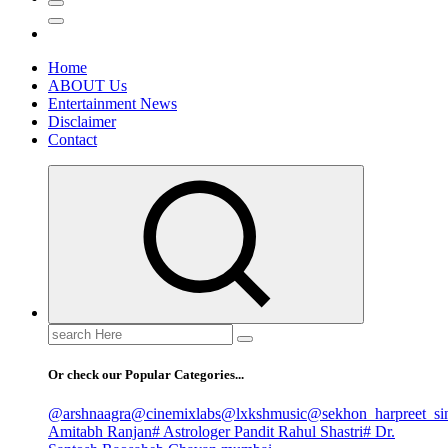
Home
ABOUT Us
Entertainment News
Disclaimer
Contact
Search
for:
Or check our Popular Categories...
@arshnaagra
@cinemixlabs
@lxkshmusic
@sekhon_harpreet_si
Amitabh Ranjan
# Astrologer Pandit Rahul Shastri
# Dr.