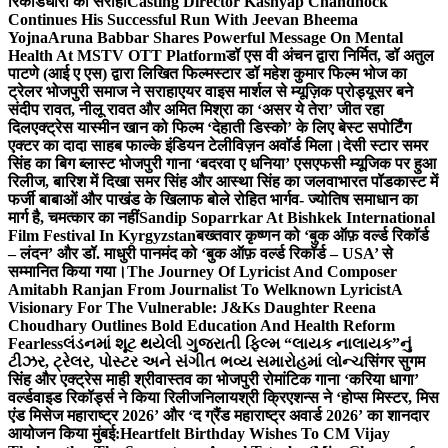
रिकॉर्डधारी को सराहा
Casting Director Kashyap Chandhock
Continues His Successful Run With Jeevan Bheema
Yojna
Aruna Babbar Shares Powerful Message On Mental
Health At MSTV OTT Platform
डॉ एस वी अंचन द्वारा निर्मित, डॉ अतुल
पाटणे (आई ए एस) द्वारा लिखित फिल्मस्टार डॉ महेश कुमार फिल्म भोज का
ट्रेलर भोजपुरी समाज ने सराहा
एयर वाइस मार्शल से म्यूज़िक प्रोड्यूसर बने
संदीप रावत, नीलू रावत और अमित मिश्रा का ‘असर ये तेरा’ जीत रहा
दिल
एक्ट्रेस यास्मीन खान को फिल्म ‘देहाती डिस्को’ के लिए बेस्ट सपोर्टिंग
एक्टर का दादा साहब फाल्के इंडियन टेलीविज़न अवॉर्ड मिला।
देसी स्टार समर
सिंह का बिग ब्लास्ट भोजपुरी गाना ‘बदरवा ए धनिया’ एसएफसी म्यूजिक पर हुआ
रिलीज, बारिश में दिखा समर सिंह और आस्था सिंह का जलवा
भारत पॉडकास्ट में
फर्जी बाबाओं और पाखंड के खिलाफ बोले रोहित भार्गव- ज्योतिष समाधान का
मार्ग है, चमत्कार का नहीं
Sandip Soparrkar At Bishkek International
Film Festival In Kyrgyzstan
बख्तवार कृष्णन को ‘बुक ऑफ़ वर्ल्ड रिकॉर्ड
– लंदन’ और डॉ. माधुरी पानमंद को ‘बुक ऑफ़ वर्ल्ड रिकॉर्ड – USA’ से
सम्मानित किया गया।
The Journey Of Lyricist And Composer
Amitabh Ranjan From Journalist To Welknown Lyricist
A
Visionary For The Vulnerable: J&Ks Daughter Reena
Choudhary Outlines Bold Education And Health Reform
Fearless
લંડનમાં શૂટ થયેલી ગુજરાતી ફિલ્મ “લાયક નાલાયક”નું
ટીઝર, ટ્રેલર, પોસ્ટર અને સંગીત ભવ્ય સમારોહમાં લોન્ચ
सिंगर सुगम
सिंह और एक्ट्रेस माही श्रीवास्तव का भोजपुरी रोमांटिक गाना ‘करिया धागा’
वर्ल्डवाइड रिकॉर्ड्स ने किया रिलीज
निलायश्री क्रिएशन्स ने ‘होप्स मिस्टर, मिस
एंड मिसेज महाराष्ट्र 2026’ और ‘द ग्रैंड महाराष्ट्र अवार्ड 2026’ का शानदार
आयोजन किया मुंबई:
Heartfelt Birthday Wishes To CM Vijay