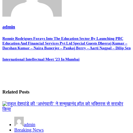
admin
Post
Ronnie Rodrigues Forays Into The Education Sector By Launching PBC
Education And Financial Services Pvt Ltd Special Guests Dheeraj Kumar –
navigation
Darshan Kumar – Naira Banerjee – Pankaj Berry – Aarti Nagpal – Dilip Sen
International Intellectual Meet ’23 In Mumbai
Related Posts
admin
Breaking News