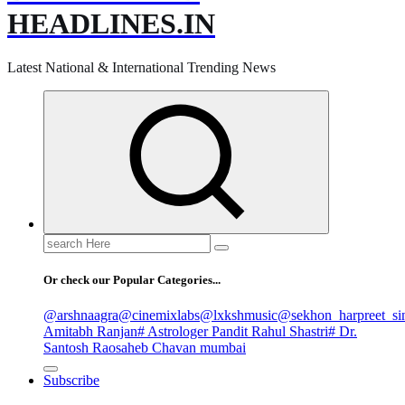
HEADLINES.IN
Latest National & International Trending News
Search
for:
Or check our Popular Categories...
@arshnaagra
@cinemixlabs
@lxkshmusic
@sekhon_harpreet_si
Amitabh Ranjan
# Astrologer Pandit Rahul Shastri
# Dr.
Santosh Raosaheb Chavan mumbai
Subscribe