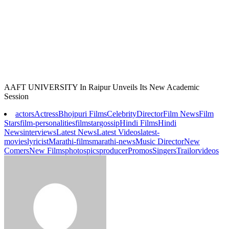
AAFT UNIVERSITY In Raipur Unveils Its New Academic
Session
actors
Actress
Bhojpuri Films
Celebrity
Director
Film News
Film
Stars
film-personalities
filmstar
gossip
Hindi Films
Hindi
News
interviews
Latest News
Latest Videos
latest-
movies
lyricist
Marathi-films
marathi-news
Music Director
New
Comers
New Films
photos
pics
producer
Promos
Singers
Trailor
videos