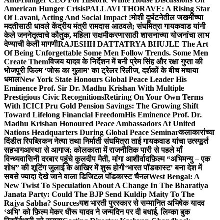
American Hunger Crisis
PALLAVI THORAVE: A Rising Star
Of Lavani, Acting And Social Impact !
मोशी दुर्घटनेतील जखमींच्या
मदतीसाठी धावले केंद्रीय मंत्री रामदास आठवले; संघमित्रा गायकवाड यांनी
केले जननेतृत्वाचे कौतुक, महिला सक्षमीकरणासाठी शासनाच्या योजनांचा लाभ
देण्याची केली मागणी
RAJESHH DATTATRYA BHUJLE The Art
Of Being Unforgettable Some Men Follow Trends. Some Men
Create Them
विजय यादव के निर्देशन में बनी प्रेम सिंह और रक्षा गुप्ता की
भोजपुरी फिल्म ‘जोरू का गुलाम’ का ट्रेलर रिलीज, दर्शकों के बीच मचाया
धमाल
New York State Honours Global Peace Leader His
Eminence Prof. Sir Dr. Madhu Krishan With Multiple
Prestigious Civic Recognitions
Retiring On Your Own Terms
With ICICI Pru Gold Pension Savings: The Growing Shift
Toward Lifelong Financial Freedom
His Eminence Prof. Dr.
Madhu Krishan Honoured Peace Ambassadors At United
Nations Headquarters During Global Peace Seminar
कलाकारांच्या
दिंडीत रिपब्लिकन नेत्या तथा निर्माती संघमित्रा ताई गायकवाड यांचा उत्स्फूर्त
सहभाग
आस्था से आगाज: कोलकाता में राजनीतिक पारी से पहले माँ
विन्ध्यवासिनी दरबार पहुंचे कुलदीप मैती, मांगा आशीर्वाद
फ़िल्म “अभिमन्यु – एक
शोध” की शूटिंग जुलाई के आखिर में शुरू होगी
‘भारत पॉडकास्ट’ बना देश में
सबसे ज्यादा देखे जाने वाला डिजिटल पॉडकास्ट चैनल
West Bengal: A
New Twist To Speculation About A Change In The Bharatiya
Janata Party: Could The BJP Send Kuldip Maity To The
Rajya Sabha? Sources
यश भारती पुरस्कार से सम्मानित अभिषेक यादव
‘अभि’ को फ़िल्म मेकर धीरू यादव ने जन्मदिन पर दी बधाई, लिम्का बुक