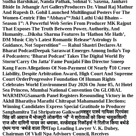
Sudha Barshikar, Nanda Pathak, Sohnal V. Saxena, Janhavi
Bhide In Jehangir Art Gallery
Producers Dr. Vimal Raj Mathur
And Rupesh D. Gohil Launched Multilingual Posters For The
Women-Centric Film “Abhaya”
“Jiski Lathi Uski Bhains –
Season 1”: A Powerful Web Series From Producer MK Rajput
That Exposes The Truth Between Power, Authority, And
Humanity…
Diksha Sharma Features In ‘Hathon Me Hath’,
DM Music City’s Latest Romantic Release
“Astrology Is
Guidance, Not Superstition” — Rahul Shastri Declares At
Bharat Podcast
Deepak Saraswat Emerges Among India’s Top
4 Podcasters; ‘Bharat Podcast’ Takes The Digital World By
Storm
‘Carry On Jatta’ Fame Punjabi Film Director Smeep
Kang Faces Allegations Of Non-Payment Of Nearly ₹10 Crore
Liability, Despite Arbitration Award, High Court And Supreme
Court Order
Progressive Foundation Of Human Rights
Celebrates World Environment Day 2026 On June 05, At Hotel
Sea Princess, Mumbai National Convention On GLOBAL
WARMING
Samarth Panel Registers Resounding Victory in the
Akhil Bharatiya Marathi Chitrapat Mahamandal Elections;
Winning Candidates Express Special Gratitude to Producer
Sanghamitra Tai Shripatrao Gaikwad
मशहूर पार्श्व गायिका प्रियंका
सिंह की आवाज में भोजपुरी लोकगीत ‘माँ’ ने श्रोताओं को किया भावुक
शिल्पी
राज और दामिनी यादव का धमाका, वर्ल्डवाइड रिकॉर्ड्स ने रिलीज किया बर्थडे
एंथम गाना ‘बर्थडे वाला दिन
Top Leading Lawyer V. K. Dubey,
Chairman Of Vkdl Npa Advisory Council, Receives