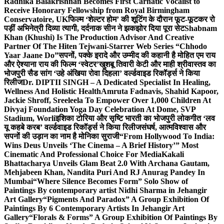
Radhika Balakrishnan Becomes First Carnatic Vocalist to
Receive Honorary Fellowship from Royal Birmingham
Conservatoire, UK
फिल्म ‘शेल्टर होम’ की शूटिंग के दौरान फूट-फूटकर रो
पड़ीं अभिनेत्री दिव्या त्यागी, दर्दनाक सीन ने झकझोर दिया पूरा सेट
Shabnam
Khan (Khushi) Is The Production Advisor And Creative
Partner Of The Hiten Tejwani-Starrer Web Series “Chhodo
Yaar Jaane Do”
सपनों, पक्के इरादे और उम्मीद की कहानी है मोहित एम राय
और ऐश्याना राय की फिल्म ‘स्वेटर’
खुशबू तिवारी केटी और माही श्रीवास्तव का
भोजपुरी सैड सांग ‘उहे अंखिया रोवा दिहला’ वर्ल्डवाइड रिकॉर्ड्स ने किया
रिलीज
Dr. DIPTII SINGH – A Dedicated Specialist In Healing,
Wellness And Holistic Health
Amruta Fadnavis, Shahid Kapoor,
Jackie Shroff, Sreeleela To Empower Over 1,000 Children At
Divyaj Foundation Yoga Day Celebration At Dome, SVP
Stadium, Worli
इशिका टोरिया और सृष्टि भारती का भोजपुरी लोकगीत ‘लव
यू कहबे करब’ वर्ल्डवाइड रिकॉर्ड्स ने किया रिलीज
संघर्ष, आत्मविश्वास और
सपनों की उड़ान का नाम है मोनिका सुराजी
“From Hollywood To India:
Wins Deus Unveils ‘The Cinema – A Brief History’” Most
Cinematic And Professional Choice For Media
Kakali
Bhattacharya Unveils Glam Beat 2.0 With Archana Gautam,
Mehjabeen Khan, Nandita Puri And RJ Anurag Pandey In
Mumbai
“Where Silence Becomes Form” Solo Show of
Paintings By contemporary artist Nidhi Sharma in Jehangir
Art Gallery
“Pigments And Paradox” A Group Exhibition Of
Paintings By 6 Contemporary Artists In Jehangir Art
Gallery
“Florals & Forms” A Group Exhibition Of Paintings By