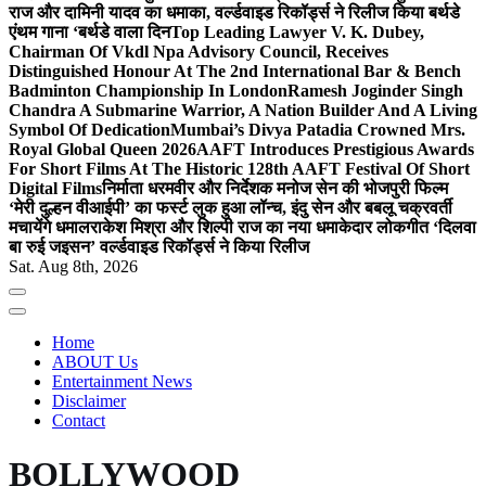
राज और दामिनी यादव का धमाका, वर्ल्डवाइड रिकॉर्ड्स ने रिलीज किया बर्थडे
एंथम गाना ‘बर्थडे वाला दिन
Top Leading Lawyer V. K. Dubey,
Chairman Of Vkdl Npa Advisory Council, Receives
Distinguished Honour At The 2nd International Bar & Bench
Badminton Championship In London
Ramesh Joginder Singh
Chandra A Submarine Warrior, A Nation Builder And A Living
Symbol Of Dedication
Mumbai’s Divya Patadia Crowned Mrs.
Royal Global Queen 2026
AAFT Introduces Prestigious Awards
For Short Films At The Historic 128th AAFT Festival Of Short
Digital Films
निर्माता धरमवीर और निर्देशक मनोज सेन की भोजपुरी फिल्म
‘मेरी दुल्हन वीआईपी’ का फर्स्ट लुक हुआ लॉन्च, इंदु सेन और बबलू चक्रवर्ती
मचायेंगे धमाल
राकेश मिश्रा और शिल्पी राज का नया धमाकेदार लोकगीत ‘दिलवा
बा रुई जइसन’ वर्ल्डवाइड रिकॉर्ड्स ने किया रिलीज
Sat. Aug 8th, 2026
Home
ABOUT Us
Entertainment News
Disclaimer
Contact
BOLLYWOOD