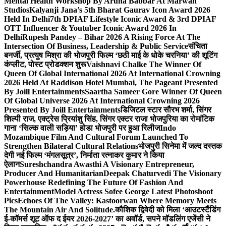
Mental Health Workshop By Aruna Babbar At Marwah
Studios
Kalyanji Jana’s 5th Bharat Gaurav Icon Award 2026
Held In Delhi
7th DPIAF Lifestyle Iconic Award & 3rd DPIAF
OTT Influencer & Youtuber Iconic Award 2026 In
Delhi
Rupesh Pandey – Bihar 2026 A Rising Force At The
Intersection Of Business, Leadership & Public Service
संचिता
बनर्जी, प्रत्युष मिश्रा की भोजपुरी फिल्म ‘छठी माई के धोके चरनिया’ की शूटिंग
कंप्लीट, पोस्ट प्रोडक्शन शुरू
Vaishnavi Chalke The Winner Of
Queen Of Global International 2026 At International Crowning
2026 Held At Raddison Hotel Mumbai, The Pageant Presented
By Joill Entertainments
Saartha Sameer Gore Winner Of Queen
Of Global Universe 2026 At International Crowning 2026
Presented By Joill Entertainments
डिजिटल स्टार सौरभ शर्मा, सिंगर
शिल्पी राज, एक्ट्रेस प्रियांशु सिंह, सिंगर एक्टर राजा भोजपुरिया का रोमांटिक
गाना ‘सिल्क वाली सड़िया’ होडा भोजपुरी पर हुआ रिलीज
Indo
Mozambique Film And Cultural Forum Launched To
Strengthen Bilateral Cultural Relations
भोजपुरी सिनेमा में जल्द दस्तक
देगी नई फिल्म ‘मंगलसूत्र’, निर्माता रत्नाकर कुमार ने किया
ऐलान
Sureshchandra Awasthi A Visionary Entrepreneur,
Producer And Humanitarian
Deepak Chaturvedi The Visionary
Powerhouse Redefining The Future Of Fashion And
Entertainment
Model Actress Sofee George Latest Photoshoot
Pics
Echoes Of The Valley: Kastoorwan Where Memory Meets
The Mountain Air And Solitude.
कौशिक द्विवेदी को मिला ‘आउटस्टैंडिंग
ई-कॉमर्स शूट ऑफ द ईयर 2026-2027’ का अवॉर्ड, सपने मॉडलिंग एजेंसी ने