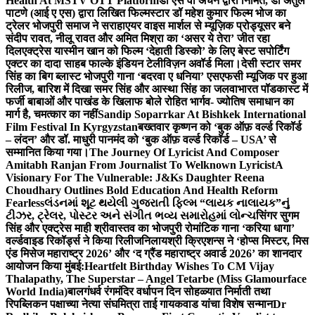
Health At MSTV OTT Platform
डॉ एस वी अंचन द्वारा निर्मित, डॉ अतुल
पाटणे (आई ए एस) द्वारा लिखित फिल्मस्टार डॉ महेश कुमार फिल्म भोज का
ट्रेलर भोजपुरी समाज ने सराहा
एयर वाइस मार्शल से म्यूज़िक प्रोड्यूसर बने
संदीप रावत, नीलू रावत और अमित मिश्रा का ‘असर ये तेरा’ जीत रहा
दिल
एक्ट्रेस यास्मीन खान को फिल्म ‘देहाती डिस्को’ के लिए बेस्ट सपोर्टिंग
एक्टर का दादा साहब फाल्के इंडियन टेलीविज़न अवॉर्ड मिला।
देसी स्टार समर
सिंह का बिग ब्लास्ट भोजपुरी गाना ‘बदरवा ए धनिया’ एसएफसी म्यूजिक पर हुआ
रिलीज, बारिश में दिखा समर सिंह और आस्था सिंह का जलवा
भारत पॉडकास्ट में
फर्जी बाबाओं और पाखंड के खिलाफ बोले रोहित भार्गव- ज्योतिष समाधान का
मार्ग है, चमत्कार का नहीं
Sandip Soparrkar At Bishkek International
Film Festival In Kyrgyzstan
बख्तवार कृष्णन को ‘बुक ऑफ़ वर्ल्ड रिकॉर्ड
– लंदन’ और डॉ. माधुरी पानमंद को ‘बुक ऑफ़ वर्ल्ड रिकॉर्ड – USA’ से
सम्मानित किया गया।
The Journey Of Lyricist And Composer
Amitabh Ranjan From Journalist To Welknown Lyricist
A
Visionary For The Vulnerable: J&Ks Daughter Reena
Choudhary Outlines Bold Education And Health Reform
Fearless
લંડનમાં શૂટ થયેલી ગુજરાતી ફિલ્મ “લાયક નાલાયક”નું
ટીઝર, ટ્રેલર, પોસ્ટર અને સંગીત ભવ્ય સમારોહમાં લોન્ચ
सिंगर सुगम
सिंह और एक्ट्रेस माही श्रीवास्तव का भोजपुरी रोमांटिक गाना ‘करिया धागा’
वर्ल्डवाइड रिकॉर्ड्स ने किया रिलीज
निलायश्री क्रिएशन्स ने ‘होप्स मिस्टर, मिस
एंड मिसेज महाराष्ट्र 2026’ और ‘द ग्रैंड महाराष्ट्र अवार्ड 2026’ का शानदार
आयोजन किया मुंबई:
Heartfelt Birthday Wishes To CM Vijay
Thalapathy, The Superstar – Angel Tetarbe (Miss Glamourface
World India)
बालगंधर्व रंगमंदिर वर्धापन दिन सोहळ्यात निर्माती तथा
रिपब्लिकन पक्षाच्या नेत्या संघमित्रा ताई गायकवाड यांचा विशेष सन्मान
Dr