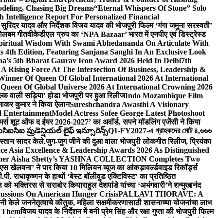
odeling, Chasing Big Dreams
“Eternal Whispers Of Stone” Solo
ntelligence Report For Personalized Financial
्माता सुरिंदर यादव और निर्देशक विजय यादव की भोजपुरी फिल्म ‘गंगा जमुना सरस्वती’
 बोलबम गीत
वीकेडीएल ग्रुप का ‘NPA Bazaar’ भारत में एनपीए एवं डिस्ट्रेस्ड
Spiritual Wisdom With Swami Abhedananda On Articulate With
s 4th Edition, Featuring Sanjana Sanghi In An Exclusive Look
na’s 5th Bharat Gaurav Icon Award 2026 Held In Delhi
7th
A Rising Force At The Intersection Of Business, Leadership &
inner Of Queen Of Global International 2026 At International
Queen Of Global Universe 2026 At International Crowning 2026
‘सिल्क वाली सड़िया’ होडा भोजपुरी पर हुआ रिलीज
Indo Mozambique Film
रत्नाकर कुमार ने किया ऐलान
Sureshchandra Awasthi A Visionary
d Entertainment
Model Actress Sofee George Latest Photoshoot
ॉमर्स शूट ऑफ द ईयर 2026-2027’ का अवॉर्ड, सपने मॉडलिंग एजेंसी ने किया
ఐసిఐ ప్రుడెన్షియల్ లైఫ్ ఇన్సూరెన్స్
Q1-FY2027-এ গ্রাহকদের মোট ৪,৬৬৬
कस्तान सादर केले.
जुग-जुग जीने की दुआ वाला भोजपुरी लोकगीत रिलीज, प्रियंका
ce Asia Excellence & Leadership Awards 2026 As Distinguished
gner Aisha Shetty’s YASHNA COLLECTION Completes Two
 वीएस खेलवना’ ने पार किया 10 मिलियन व्यूज का आंकड़ा
वर्ल्डवाइड रिकॉर्ड्स
. राधाकृष्णन के हाथों ‘बेस्ट बॉलीवुड एक्टिविस्ट’ का प्रतिष्ठित
हॉल को भक्तिरस से सराबोर किया
राहुल देशपांडे यांच्या ‘अभंगवारी’ने शन्मुखानंद
ussions On American Hunger Crisis
PALLAVI THORAVE: A
ांनी केले जननेतृत्वाचे कौतुक, महिला सक्षमीकरणासाठी शासनाच्या योजनांचा लाभ
e Them
विजय यादव के निर्देशन में बनी प्रेम सिंह और रक्षा गुप्ता की भोजपुरी फिल्म