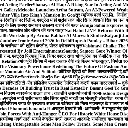
ed Acting Earlier
Shanaya Al Haq: A Rising Star In Acting And M
t Gallery
Melooha Launches Artha Sutram, An AI-Powered Wealth I
sher Villa Into King’s Mansion In Goa
सुर म्यूजिक वर्ल्ड प्रा.लि., निर
इड रिकॉर्ड्स पर रिलीज, एक्ट्रेस माही श्रीवास्तव और सिंगर शिवानी सिंह का नया
ीय क्षेत्र के लिए समग्र समाधान उपलब्ध कराने की पहल i
Anuja Sahai Explores 
अध्यात्म, आत्मबोध और जीवन की गहन यात्रा
Nat Habit LIVE Returns With It
alth Workshop By Aruna Babbar At Marwah Studios
Kalyanji Ja
outuber Iconic Award 2026 In Delhi
Rupesh Pandey – Bihar 2026 
धोके चरनिया’ की शूटिंग कंप्लीट, पोस्ट प्रोडक्शन शुरू
Vaishnavi Chalke The W
esented By Joill Entertainments
Saartha Sameer Gore Winner Of 
पी राज, एक्ट्रेस प्रियांशु सिंह, सिंगर एक्टर राजा भोजपुरिया का रोमांटिक गाना 
 Relations
भोजपुरी सिनेमा में जल्द दस्तक देगी नई फिल्म ‘मंगलसूत्र’, निर्माता 
The Visionary Powerhouse Redefining The Future Of Fashion An
e Mountain Air And Solitude.
कौशिक द्विवेदी को मिला ‘आउटस्टैंडिंग ई-क
027) వినియోగదారులకు మొత్తం రూ. 4,666 కోట్ల ప్రయోజనాలను చెల్లించిన ఐసి
्लब हॉस्पिटॅलिटी अँड हॉलिडेज प्रायव्हेट लिमिटेडने कंट्री क्लब मास्टरकार्ड – तुर्
 Decades Of Building Trust In Real Estate
Dr. Basant Goel To Gra
 वीज वितरण व्यवस्थेवर वाढता ताण : तातडीने उपाययोजनांची गरज
Fashion Desi
on
एक्ट्रेस माही श्रीवास्तव और सिंगर सृष्टी भारती का भोजपुरी लोकगीत ‘गवना
ूटिंग
फिल्म जगत के प्रख्यात अशफ़ाक खोपेकर को मिला महाराष्ट्र के राज्यपाल सी.पी
acked Shanmukhananda Hall
राहुल देशपांडे की ‘अभंगवारी’ ने शन्मुखानंद 
oin Forces With Anti-Hunger CEO For Historic White House Disc
 जखमींच्या मदतीसाठी धावले केंद्रीय मंत्री रामदास आठवले; संघमित्रा गायकवाड य
g Unforgettable Some Men Follow Trends. Some Men Creat