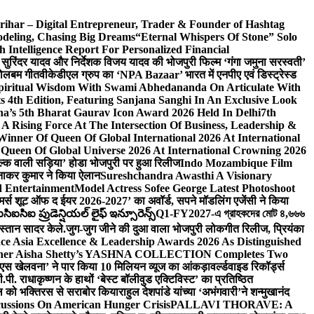
ihar – Digital Entrepreneur, Trader & Founder of Hashtag
odeling, Chasing Big Dreams
“Eternal Whispers Of Stone” Solo
ntelligence Report For Personalized Financial
्माता सुरिंदर यादव और निर्देशक विजय यादव की भोजपुरी फिल्म ‘गंगा जमुना सरस्वती’
 बोलबम गीत
वीकेडीएल ग्रुप का ‘NPA Bazaar’ भारत में एनपीए एवं डिस्ट्रेस्ड
Spiritual Wisdom With Swami Abhedananda On Articulate With
s 4th Edition, Featuring Sanjana Sanghi In An Exclusive Look
na’s 5th Bharat Gaurav Icon Award 2026 Held In Delhi
7th
A Rising Force At The Intersection Of Business, Leadership &
inner Of Queen Of Global International 2026 At International
Queen Of Global Universe 2026 At International Crowning 2026
‘सिल्क वाली सड़िया’ होडा भोजपुरी पर हुआ रिलीज
Indo Mozambique Film
रत्नाकर कुमार ने किया ऐलान
Sureshchandra Awasthi A Visionary
d Entertainment
Model Actress Sofee George Latest Photoshoot
ॉमर्स शूट ऑफ द ईयर 2026-2027’ का अवॉर्ड, सपने मॉडलिंग एजेंसी ने किया
ఐసిఐ ప్రుడెన్షియల్ లైఫ్ ఇన్సూరెన్స్
Q1-FY2027-এ গ্রাহকদের মোট ৪,৬৬৬
कस्तान सादर केले.
जुग-जुग जीने की दुआ वाला भोजपुरी लोकगीत रिलीज, प्रियंका
ce Asia Excellence & Leadership Awards 2026 As Distinguished
gner Aisha Shetty’s YASHNA COLLECTION Completes Two
 वीएस खेलवना’ ने पार किया 10 मिलियन व्यूज का आंकड़ा
वर्ल्डवाइड रिकॉर्ड्स
. राधाकृष्णन के हाथों ‘बेस्ट बॉलीवुड एक्टिविस्ट’ का प्रतिष्ठित
हॉल को भक्तिरस से सराबोर किया
राहुल देशपांडे यांच्या ‘अभंगवारी’ने शन्मुखानंद
ussions On American Hunger Crisis
PALLAVI THORAVE: A