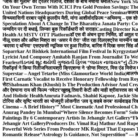
‘जोरू का गुलाम’ का ट्रेलर रिलीज, दर्शकों के बीच मचाया धमाल
New York Sta
On Your Own Terms With ICICI Pru Gold Pension Savings: The
United Nations Headquarters During Global Peace Seminar
कलाका
विन्ध्यवासिनी दरबार पहुंचे कुलदीप मैती, मांगा आशीर्वाद
फ़िल्म “अभिमन्यु – एक शो
Speculation About A Change In The Bharatiya Janata Party: C
जन्मदिन पर दी बधाई, लिम्का बुक रिकॉर्डधारी को सराहा
Casting Director K
Health At MSTV OTT Platform
डॉ एस वी अंचन द्वारा निर्मित, डॉ अतुल
नीलू रावत और अमित मिश्रा का ‘असर ये तेरा’ जीत रहा दिल
एक्ट्रेस यास्मीन ख
‘बदरवा ए धनिया’ एसएफसी म्यूजिक पर हुआ रिलीज, बारिश में दिखा समर सिंह
Soparrkar At Bishkek International Film Festival In Kyrgyzstan
Lyricist And Composer Amitabh Ranjan From Journalist To Wel
Fearless
લંડનમાં શૂટ થયેલી ગુજરાતી ફિલ્મ “લાયક નાલાયક”નું ટીઝર,
रिकॉर्ड्स ने किया रिलीज
निलायश्री क्रिएशन्स ने ‘होप्स मिस्टर, मिस एंड मिसेज 
Superstar – Angel Tetarbe (Miss Glamourface World India)
बालगंध
First Carnatic Vocalist to Receive Honorary Fellowship from R
सेट
Shabnam Khan (Khushi) Is The Production Advisor And Crea
और ऐश्याना राय की फिल्म ‘स्वेटर’
खुशबू तिवारी केटी और माही श्रीवास्तव का भो
And Holistic Health
Amruta Fadnavis, Shahid Kapoor, Jackie Shr
टोरिया और सृष्टि भारती का भोजपुरी लोकगीत ‘लव यू कहबे करब’ वर्ल्डवाइड रिक
Cinema – A Brief History’” Most Cinematic And Professional C
Anurag Pandey In Mumbai
“Where Silence Becomes Form” Solo 
Paintings By 6 Contemporary Artists In Jehangir Art Gallery
“Fl
Jehangir Art Gallery
Producers Dr. Vimal Raj Mathur And Rupe
Powerful Web Series From Producer MK Rajput That Exposes 
Romantic Release
“Astrology Is Guidance, Not Superstition” — R