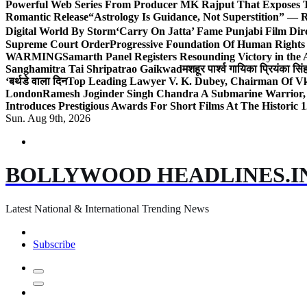
Powerful Web Series From Producer MK Rajput That Exposes 
Romantic Release
“Astrology Is Guidance, Not Superstition” — R
Digital World By Storm
‘Carry On Jatta’ Fame Punjabi Film Dir
Supreme Court Order
Progressive Foundation Of Human Rights
WARMING
Samarth Panel Registers Resounding Victory in the
Sanghamitra Tai Shripatrao Gaikwad
मशहूर पार्श्व गायिका प्रियंका स
‘बर्थडे वाला दिन
Top Leading Lawyer V. K. Dubey, Chairman Of Vkd
London
Ramesh Joginder Singh Chandra A Submarine Warrior, 
Introduces Prestigious Awards For Short Films At The Historic 1
Sun. Aug 9th, 2026
BOLLYWOOD HEADLINES.I
Latest National & International Trending News
Subscribe