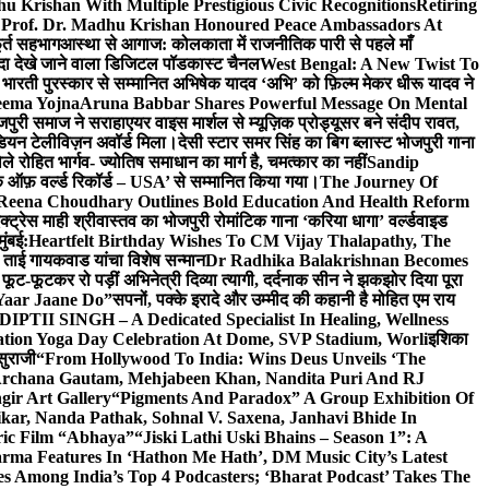
u Krishan With Multiple Prestigious Civic Recognitions
Retiring
 Prof. Dr. Madhu Krishan Honoured Peace Ambassadors At
ूर्त सहभाग
आस्था से आगाज: कोलकाता में राजनीतिक पारी से पहले माँ
यादा देखे जाने वाला डिजिटल पॉडकास्ट चैनल
West Bengal: A New Twist To
भारती पुरस्कार से सम्मानित अभिषेक यादव ‘अभि’ को फ़िल्म मेकर धीरू यादव ने
eema Yojna
Aruna Babbar Shares Powerful Message On Mental
ोजपुरी समाज ने सराहा
एयर वाइस मार्शल से म्यूज़िक प्रोड्यूसर बने संदीप रावत,
इंडियन टेलीविज़न अवॉर्ड मिला।
देसी स्टार समर सिंह का बिग ब्लास्ट भोजपुरी गाना
 रोहित भार्गव- ज्योतिष समाधान का मार्ग है, चमत्कार का नहीं
Sandip
ुक ऑफ़ वर्ल्ड रिकॉर्ड – USA’ से सम्मानित किया गया।
The Journey Of
 Reena Choudhary Outlines Bold Education And Health Reform
्ट्रेस माही श्रीवास्तव का भोजपुरी रोमांटिक गाना ‘करिया धागा’ वर्ल्डवाइड
ुंबई:
Heartfelt Birthday Wishes To CM Vijay Thalapathy, The
्रा ताई गायकवाड यांचा विशेष सन्मान
Dr Radhika Balakrishnan Becomes
 फूट-फूटकर रो पड़ीं अभिनेत्री दिव्या त्यागी, दर्दनाक सीन ने झकझोर दिया पूरा
Yaar Jaane Do”
सपनों, पक्के इरादे और उम्मीद की कहानी है मोहित एम राय
 DIPTII SINGH – A Dedicated Specialist In Healing, Wellness
ation Yoga Day Celebration At Dome, SVP Stadium, Worli
इशिका
सुराजी
“From Hollywood To India: Wins Deus Unveils ‘The
 Archana Gautam, Mehjabeen Khan, Nandita Puri And RJ
gir Art Gallery
“Pigments And Paradox” A Group Exhibition Of
kar, Nanda Pathak, Sohnal V. Saxena, Janhavi Bhide In
ric Film “Abhaya”
“Jiski Lathi Uski Bhains – Season 1”: A
rma Features In ‘Hathon Me Hath’, DM Music City’s Latest
 Among India’s Top 4 Podcasters; ‘Bharat Podcast’ Takes The