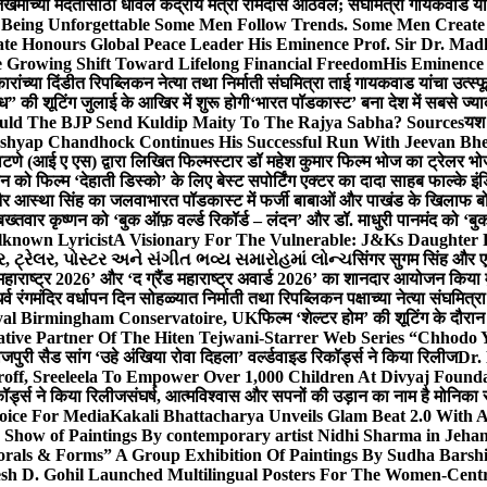
 जखमींच्या मदतीसाठी धावले केंद्रीय मंत्री रामदास आठवले; संघमित्रा गायकवाड य
g Unforgettable Some Men Follow Trends. Some Men Creat
te Honours Global Peace Leader His Eminence Prof. Sir Dr. Madh
 Growing Shift Toward Lifelong Financial Freedom
His Eminence
रांच्या दिंडीत रिपब्लिकन नेत्या तथा निर्माती संघमित्रा ताई गायकवाड यांचा उत्स्फ
ध” की शूटिंग जुलाई के आखिर में शुरू होगी
‘भारत पॉडकास्ट’ बना देश में सबसे ज्
ould The BJP Send Kuldip Maity To The Rajya Sabha? Sources
यश 
ashyap Chandhock Continues His Successful Run With Jeevan Bh
 पाटणे (आई ए एस) द्वारा लिखित फिल्मस्टार डॉ महेश कुमार फिल्म भोज का ट्रेलर भ
ान को फिल्म ‘देहाती डिस्को’ के लिए बेस्ट सपोर्टिंग एक्टर का दादा साहब फाल्के 
 और आस्था सिंह का जलवा
भारत पॉडकास्ट में फर्जी बाबाओं और पाखंड के खिलाफ बोले
बख्तवार कृष्णन को ‘बुक ऑफ़ वर्ल्ड रिकॉर्ड – लंदन’ और डॉ. माधुरी पानमंद को ‘ब
known Lyricist
A Visionary For The Vulnerable: J&Ks Daughter
 ટ્રેલર, પોસ્ટર અને સંગીત ભવ્ય સમારોહમાં લોન્ચ
सिंगर सुगम सिंह और एक
महाराष्ट्र 2026’ और ‘द ग्रैंड महाराष्ट्र अवार्ड 2026’ का शानदार आयोजन किया म
र्व रंगमंदिर वर्धापन दिन सोहळ्यात निर्माती तथा रिपब्लिकन पक्षाच्या नेत्या संघमित
oyal Birmingham Conservatoire, UK
फिल्म ‘शेल्टर होम’ की शूटिंग के दौरान
tive Partner Of The Hiten Tejwani-Starrer Web Series “Chhodo 
जपुरी सैड सांग ‘उहे अंखिया रोवा दिहला’ वर्ल्डवाइड रिकॉर्ड्स ने किया रिलीज
Dr.
off, Sreeleela To Empower Over 1,000 Children At Divyaj Found
ॉर्ड्स ने किया रिलीज
संघर्ष, आत्मविश्वास और सपनों की उड़ान का नाम है मोनिका 
hoice For Media
Kakali Bhattacharya Unveils Glam Beat 2.0 With
Show of Paintings By contemporary artist Nidhi Sharma in Jehan
orals & Forms” A Group Exhibition Of Paintings By Sudha Barshi
sh D. Gohil Launched Multilingual Posters For The Women-Cent