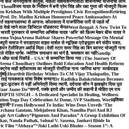
ांनी केले जननेतृत्वाचे कौतुक, महिला सक्षमीकरणासाठी शासनाच्या योजनांचा लाभ
e Them
विजय यादव के निर्देशन में बनी प्रेम सिंह और रक्षा गुप्ता की भोजपुरी फिल्म
u Krishan With Multiple Prestigious Civic Recognitions
Retiring
 Prof. Dr. Madhu Krishan Honoured Peace Ambassadors At
ूर्त सहभाग
आस्था से आगाज: कोलकाता में राजनीतिक पारी से पहले माँ
यादा देखे जाने वाला डिजिटल पॉडकास्ट चैनल
West Bengal: A New Twist To
भारती पुरस्कार से सम्मानित अभिषेक यादव ‘अभि’ को फ़िल्म मेकर धीरू यादव ने
eema Yojna
Aruna Babbar Shares Powerful Message On Mental
ोजपुरी समाज ने सराहा
एयर वाइस मार्शल से म्यूज़िक प्रोड्यूसर बने संदीप रावत,
इंडियन टेलीविज़न अवॉर्ड मिला।
देसी स्टार समर सिंह का बिग ब्लास्ट भोजपुरी गाना
 रोहित भार्गव- ज्योतिष समाधान का मार्ग है, चमत्कार का नहीं
Sandip
ुक ऑफ़ वर्ल्ड रिकॉर्ड – USA’ से सम्मानित किया गया।
The Journey Of
 Reena Choudhary Outlines Bold Education And Health Reform
्ट्रेस माही श्रीवास्तव का भोजपुरी रोमांटिक गाना ‘करिया धागा’ वर्ल्डवाइड
ुंबई:
Heartfelt Birthday Wishes To CM Vijay Thalapathy, The
्रा ताई गायकवाड यांचा विशेष सन्मान
Dr Radhika Balakrishnan Becomes
 फूट-फूटकर रो पड़ीं अभिनेत्री दिव्या त्यागी, दर्दनाक सीन ने झकझोर दिया पूरा
Yaar Jaane Do”
सपनों, पक्के इरादे और उम्मीद की कहानी है मोहित एम राय
 DIPTII SINGH – A Dedicated Specialist In Healing, Wellness
ation Yoga Day Celebration At Dome, SVP Stadium, Worli
इशिका
सुराजी
“From Hollywood To India: Wins Deus Unveils ‘The
 Archana Gautam, Mehjabeen Khan, Nandita Puri And RJ
gir Art Gallery
“Pigments And Paradox” A Group Exhibition Of
kar, Nanda Pathak, Sohnal V. Saxena, Janhavi Bhide In
ric Film “Abhaya”
“Jiski Lathi Uski Bhains – Season 1”: A