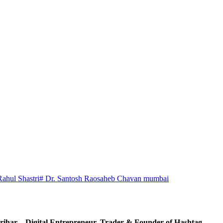
Rahul Shastri
# Dr. Santosh Raosaheb Chavan mumbai
ihar – Digital Entrepreneur, Trader & Founder of Hashtag