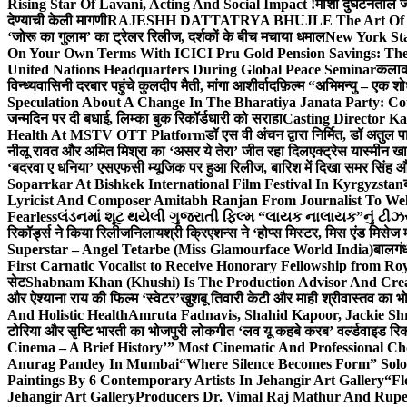
Rising Star Of Lavani, Acting And Social Impact !
मोशी दुर्घटनेतील
देण्याची केली मागणी
RAJESHH DATTATRYA BHUJLE The Art Of Bein
‘जोरू का गुलाम’ का ट्रेलर रिलीज, दर्शकों के बीच मचाया धमाल
New York Sta
On Your Own Terms With ICICI Pru Gold Pension Savings: The
United Nations Headquarters During Global Peace Seminar
कलाका
विन्ध्यवासिनी दरबार पहुंचे कुलदीप मैती, मांगा आशीर्वाद
फ़िल्म “अभिमन्यु – एक शो
Speculation About A Change In The Bharatiya Janata Party: C
जन्मदिन पर दी बधाई, लिम्का बुक रिकॉर्डधारी को सराहा
Casting Director K
Health At MSTV OTT Platform
डॉ एस वी अंचन द्वारा निर्मित, डॉ अतुल
नीलू रावत और अमित मिश्रा का ‘असर ये तेरा’ जीत रहा दिल
एक्ट्रेस यास्मीन ख
‘बदरवा ए धनिया’ एसएफसी म्यूजिक पर हुआ रिलीज, बारिश में दिखा समर सिंह
Soparrkar At Bishkek International Film Festival In Kyrgyzstan
Lyricist And Composer Amitabh Ranjan From Journalist To Wel
Fearless
લંડનમાં શૂટ થયેલી ગુજરાતી ફિલ્મ “લાયક નાલાયક”નું ટીઝર,
रिकॉर्ड्स ने किया रिलीज
निलायश्री क्रिएशन्स ने ‘होप्स मिस्टर, मिस एंड मिसेज 
Superstar – Angel Tetarbe (Miss Glamourface World India)
बालगंध
First Carnatic Vocalist to Receive Honorary Fellowship from R
सेट
Shabnam Khan (Khushi) Is The Production Advisor And Crea
और ऐश्याना राय की फिल्म ‘स्वेटर’
खुशबू तिवारी केटी और माही श्रीवास्तव का भो
And Holistic Health
Amruta Fadnavis, Shahid Kapoor, Jackie Shr
टोरिया और सृष्टि भारती का भोजपुरी लोकगीत ‘लव यू कहबे करब’ वर्ल्डवाइड रिक
Cinema – A Brief History’” Most Cinematic And Professional C
Anurag Pandey In Mumbai
“Where Silence Becomes Form” Solo 
Paintings By 6 Contemporary Artists In Jehangir Art Gallery
“Fl
Jehangir Art Gallery
Producers Dr. Vimal Raj Mathur And Rupe