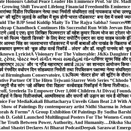
te Honours Global Peace Leader His Eminence Prof. Sir Dr. Madh
 Growing Shift Toward Lifelong Financial Freedom
His Eminence
रांच्या दिंडीत रिपब्लिकन नेत्या तथा निर्माती संघमित्रा ताई गायकवाड यांचा उत्स्फ
ध” की शूटिंग जुलाई के आखिर में शुरू होगी
‘भारत पॉडकास्ट’ बना देश में सबसे ज्
ould The BJP Send Kuldip Maity To The Rajya Sabha? Sources
यश 
ashyap Chandhock Continues His Successful Run With Jeevan Bh
 पाटणे (आई ए एस) द्वारा लिखित फिल्मस्टार डॉ महेश कुमार फिल्म भोज का ट्रेलर भ
ान को फिल्म ‘देहाती डिस्को’ के लिए बेस्ट सपोर्टिंग एक्टर का दादा साहब फाल्के 
 और आस्था सिंह का जलवा
भारत पॉडकास्ट में फर्जी बाबाओं और पाखंड के खिलाफ बोले
बख्तवार कृष्णन को ‘बुक ऑफ़ वर्ल्ड रिकॉर्ड – लंदन’ और डॉ. माधुरी पानमंद को ‘ब
known Lyricist
A Visionary For The Vulnerable: J&Ks Daughter
 ટ્રેલર, પોસ્ટર અને સંગીત ભવ્ય સમારોહમાં લોન્ચ
सिंगर सुगम सिंह और एक
महाराष्ट्र 2026’ और ‘द ग्रैंड महाराष्ट्र अवार्ड 2026’ का शानदार आयोजन किया म
र्व रंगमंदिर वर्धापन दिन सोहळ्यात निर्माती तथा रिपब्लिकन पक्षाच्या नेत्या संघमित
oyal Birmingham Conservatoire, UK
फिल्म ‘शेल्टर होम’ की शूटिंग के दौरान
tive Partner Of The Hiten Tejwani-Starrer Web Series “Chhodo 
जपुरी सैड सांग ‘उहे अंखिया रोवा दिहला’ वर्ल्डवाइड रिकॉर्ड्स ने किया रिलीज
Dr.
off, Sreeleela To Empower Over 1,000 Children At Divyaj Found
ॉर्ड्स ने किया रिलीज
संघर्ष, आत्मविश्वास और सपनों की उड़ान का नाम है मोनिका 
hoice For Media
Kakali Bhattacharya Unveils Glam Beat 2.0 With
Show of Paintings By contemporary artist Nidhi Sharma in Jehan
orals & Forms” A Group Exhibition Of Paintings By Sudha Barshi
sh D. Gohil Launched Multilingual Posters For The Women-Cent
The Truth Between Power, Authority, And Humanity…
Diksha Sha
ahul Shastri Declares At Bharat Podcast
Deepak Saraswat Emerges