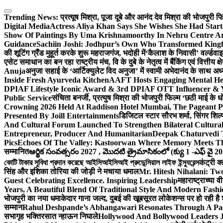
Skip
to
Trending News:
प्रत्यूष मिश्रा, पूजा दूबे और आनंद देव मिश्रा की भोजपुरी
content
Digital Media
Actress Aliya Khan Says She Wishes She Had Start
Show Of Paintings By Uma Krishnamoorthy In Nehru Centre Ar
Guidance
Sachiin Joshi: Jodhpur’s Own Who Transformed Kingfi
की शूटिंग ग्रैंड मुहूर्त करके शुरू महराजगंज, भदोही में
‘कैलाश के निवासी’ वर्ल्डवा
एसेट समाधान का बन रहा राष्ट्रीय मंच, वि के दुबे के नेतृत्व में बैंकिंग एवं वित्त
Anuja
अनुजा सहाई के ‘आर्टिक्युलेट विद अनुजा’ में स्वामी अभेदानंद के साथ 
Inside Fresh Ayurveda Kitchen
AAFT Hosts Engaging Mental He
DPIAF Lifestyle Iconic Award & 3rd DPIAF OTT Influencer & Y
Public Service
संचिता बनर्जी, प्रत्युष मिश्रा की भोजपुरी फिल्म ‘छठी माई के 
Crowning 2026 Held At Raddison Hotel Mumbai, The Pageant Pr
Presented By Joill Entertainments
डिजिटल स्टार सौरभ शर्मा, सिंगर शिल्
And Cultural Forum Launched To Strengthen Bilateral Cultural
Entrepreneur, Producer And Humanitarian
Deepak Chaturvedi 
Pics
Echoes Of The Valley: Kastoorwan Where Memory Meets Th
सम्मानित
ఆర్థిక సంవత్సరం 2027 , మొదటి త్రైమాసికంలో (క్యు 1 -ఎఫ్ వై 2
কোটি টাকার সুবিধা প্রদান করেছে আইসিআইসিআই প্রুডেন্সিয়াল লাইফ ইন্স্যুরেন্স
कंट्री क
सिंह और इशिका तोरिया की जोड़ी ने मचाया धमाल
Mr. Hitesh Nihalani: Two
Guest Celebrating Excellence. Inspiring Leadership
महाराष्ट्राच्या
Years, A Beautiful Blend Of Traditional Style And Modern Fashi
भोजपुरी का नया धमाकेदार गाना जल्द, दुबई की खूबसूरत लोकेशन्स पर हो रही है श
सम्मान
Rahul Deshpande’s Abhangawari Resonates Through A P
सभागृह भक्तिरसात न्हाऊन निघाले
Hollywood And Bollywood Leaders J