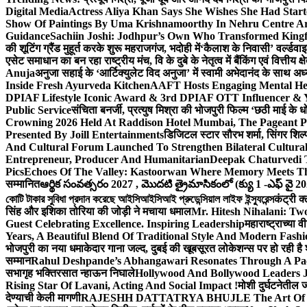
Digital Media
Actress Aliya Khan Says She Wishes She Had Start
Show Of Paintings By Uma Krishnamoorthy In Nehru Centre Ar
Guidance
Sachiin Joshi: Jodhpur’s Own Who Transformed Kingfi
की शूटिंग ग्रैंड मुहूर्त करके शुरू महराजगंज, भदोही में
‘कैलाश के निवासी’ वर्ल्डवा
एसेट समाधान का बन रहा राष्ट्रीय मंच, वि के दुबे के नेतृत्व में बैंकिंग एवं वित्त
Anuja
अनुजा सहाई के ‘आर्टिक्युलेट विद अनुजा’ में स्वामी अभेदानंद के साथ 
Inside Fresh Ayurveda Kitchen
AAFT Hosts Engaging Mental He
DPIAF Lifestyle Iconic Award & 3rd DPIAF OTT Influencer & Y
Public Service
संचिता बनर्जी, प्रत्युष मिश्रा की भोजपुरी फिल्म ‘छठी माई के 
Crowning 2026 Held At Raddison Hotel Mumbai, The Pageant Pr
Presented By Joill Entertainments
डिजिटल स्टार सौरभ शर्मा, सिंगर शिल्
And Cultural Forum Launched To Strengthen Bilateral Cultural
Entrepreneur, Producer And Humanitarian
Deepak Chaturvedi 
Pics
Echoes Of The Valley: Kastoorwan Where Memory Meets Th
सम्मानित
ఆర్థిక సంవత్సరం 2027 , మొదటి త్రైమాసికంలో (క్యు 1 -ఎఫ్ వై 2
কোটি টাকার সুবিধা প্রদান করেছে আইসিআইসিআই প্রুডেন্সিয়াল লাইফ ইন্স্যুরেন্স
कंट्री क
सिंह और इशिका तोरिया की जोड़ी ने मचाया धमाल
Mr. Hitesh Nihalani: Two
Guest Celebrating Excellence. Inspiring Leadership
महाराष्ट्राच्या
Years, A Beautiful Blend Of Traditional Style And Modern Fashi
भोजपुरी का नया धमाकेदार गाना जल्द, दुबई की खूबसूरत लोकेशन्स पर हो रही है श
सम्मान
Rahul Deshpande’s Abhangawari Resonates Through A P
सभागृह भक्तिरसात न्हाऊन निघाले
Hollywood And Bollywood Leaders J
Rising Star Of Lavani, Acting And Social Impact !
मोशी दुर्घटनेतील
देण्याची केली मागणी
RAJESHH DATTATRYA BHUJLE The Art Of Bein