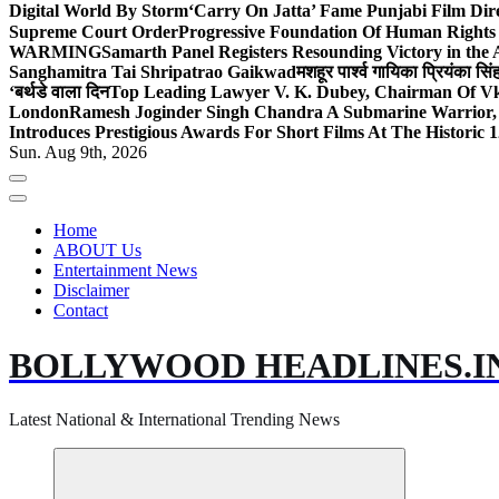
Digital World By Storm
‘Carry On Jatta’ Fame Punjabi Film Dir
Supreme Court Order
Progressive Foundation Of Human Rights
WARMING
Samarth Panel Registers Resounding Victory in the
Sanghamitra Tai Shripatrao Gaikwad
मशहूर पार्श्व गायिका प्रियंका स
‘बर्थडे वाला दिन
Top Leading Lawyer V. K. Dubey, Chairman Of Vkd
London
Ramesh Joginder Singh Chandra A Submarine Warrior, 
Introduces Prestigious Awards For Short Films At The Historic 1
Sun. Aug 9th, 2026
Home
ABOUT Us
Entertainment News
Disclaimer
Contact
BOLLYWOOD HEADLINES.I
Latest National & International Trending News