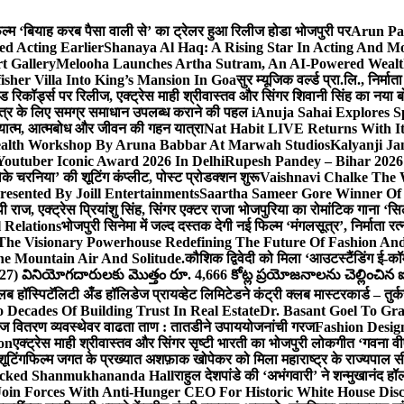
 फिल्म ‘बियाह करब पैसा वाली से’ का ट्रेलर हुआ रिलीज होडा भोजपुरी पर
Arun Par
ed Acting Earlier
Shanaya Al Haq: A Rising Star In Acting And M
t Gallery
Melooha Launches Artha Sutram, An AI-Powered Wealth I
sher Villa Into King’s Mansion In Goa
सुर म्यूजिक वर्ल्ड प्रा.लि., निर
इड रिकॉर्ड्स पर रिलीज, एक्ट्रेस माही श्रीवास्तव और सिंगर शिवानी सिंह का नया
ीय क्षेत्र के लिए समग्र समाधान उपलब्ध कराने की पहल i
Anuja Sahai Explores 
अध्यात्म, आत्मबोध और जीवन की गहन यात्रा
Nat Habit LIVE Returns With It
alth Workshop By Aruna Babbar At Marwah Studios
Kalyanji Ja
outuber Iconic Award 2026 In Delhi
Rupesh Pandey – Bihar 2026 
धोके चरनिया’ की शूटिंग कंप्लीट, पोस्ट प्रोडक्शन शुरू
Vaishnavi Chalke The W
esented By Joill Entertainments
Saartha Sameer Gore Winner Of 
पी राज, एक्ट्रेस प्रियांशु सिंह, सिंगर एक्टर राजा भोजपुरिया का रोमांटिक गाना 
 Relations
भोजपुरी सिनेमा में जल्द दस्तक देगी नई फिल्म ‘मंगलसूत्र’, निर्माता 
The Visionary Powerhouse Redefining The Future Of Fashion An
e Mountain Air And Solitude.
कौशिक द्विवेदी को मिला ‘आउटस्टैंडिंग ई-क
027) వినియోగదారులకు మొత్తం రూ. 4,666 కోట్ల ప్రయోజనాలను చెల్లించిన ఐసి
्लब हॉस्पिटॅलिटी अँड हॉलिडेज प्रायव्हेट लिमिटेडने कंट्री क्लब मास्टरकार्ड – तुर्
 Decades Of Building Trust In Real Estate
Dr. Basant Goel To Gra
 वीज वितरण व्यवस्थेवर वाढता ताण : तातडीने उपाययोजनांची गरज
Fashion Desi
on
एक्ट्रेस माही श्रीवास्तव और सिंगर सृष्टी भारती का भोजपुरी लोकगीत ‘गवना
ूटिंग
फिल्म जगत के प्रख्यात अशफ़ाक खोपेकर को मिला महाराष्ट्र के राज्यपाल सी.पी
acked Shanmukhananda Hall
राहुल देशपांडे की ‘अभंगवारी’ ने शन्मुखानंद 
oin Forces With Anti-Hunger CEO For Historic White House Disc