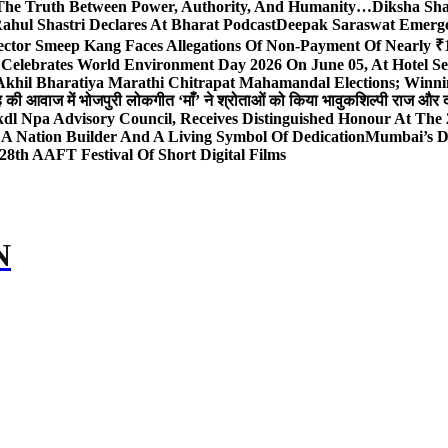
The Truth Between Power, Authority, And Humanity…
Diksha Sha
ahul Shastri Declares At Bharat Podcast
Deepak Saraswat Emerges
ector Smeep Kang Faces Allegations Of Non-Payment Of Nearly ₹1
 Celebrates World Environment Day 2026 On June 05, At Hotel
 Akhil Bharatiya Marathi Chitrapat Mahamandal Elections; Winni
िंह की आवाज में भोजपुरी लोकगीत ‘माँ’ ने श्रोताओं को किया भावुक
शिल्पी राज और द
l Npa Advisory Council, Receives Distinguished Honour At The
A Nation Builder And A Living Symbol Of Dedication
Mumbai’s D
28th AAFT Festival Of Short Digital Films
N