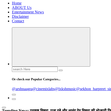
Home
ABOUT Us
Entertainment News
Disclaimer
Contact
Search
for:
Or check our Popular Categories...
@arshnaagra
@cinemixlabs
@lxkshmusic
@sekhon_harpreet_si
Trending News:
प्रत्यूष मिश्रा, पूजा दूबे और आनंद देव मिश्रा की भोजपुरी