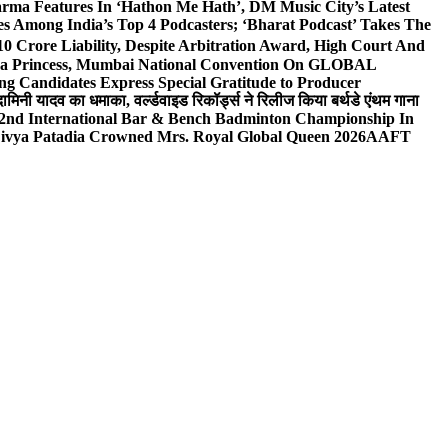
rma Features In ‘Hathon Me Hath’, DM Music City’s Latest
 Among India’s Top 4 Podcasters; ‘Bharat Podcast’ Takes The
0 Crore Liability, Despite Arbitration Award, High Court And
 Sea Princess, Mumbai National Convention On GLOBAL
ng Candidates Express Special Gratitude to Producer
ामिनी यादव का धमाका, वर्ल्डवाइड रिकॉर्ड्स ने रिलीज किया बर्थडे एंथम गाना
 2nd International Bar & Bench Badminton Championship In
ivya Patadia Crowned Mrs. Royal Global Queen 2026
AAFT