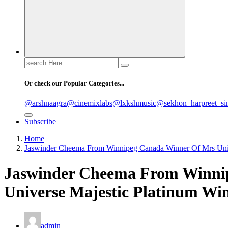
Search
for:
Or check our Popular Categories...
@arshnaagra
@cinemixlabs
@lxkshmusic
@sekhon_harpreet_si
Subscribe
Home
Jaswinder Cheema From Winnipeg Canada Winner Of Mrs Univ
Jaswinder Cheema From Winni
Universe Majestic Platinum Wi
admin