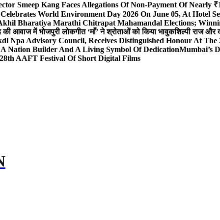
ector Smeep Kang Faces Allegations Of Non-Payment Of Nearly ₹1
 Celebrates World Environment Day 2026 On June 05, At Hotel
 Akhil Bharatiya Marathi Chitrapat Mahamandal Elections; Winni
िंह की आवाज में भोजपुरी लोकगीत ‘माँ’ ने श्रोताओं को किया भावुक
शिल्पी राज और द
l Npa Advisory Council, Receives Distinguished Honour At The
A Nation Builder And A Living Symbol Of Dedication
Mumbai’s D
28th AAFT Festival Of Short Digital Films
N