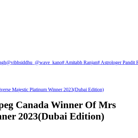
ngh
@vibhsiddhu_
@wave_kano
# Amitabh Ranjan
# Astrologer Pandit 
erse Majestic Platinum Winner 2023(Dubai Edition)
peg Canada Winner Of Mrs
nner 2023(Dubai Edition)