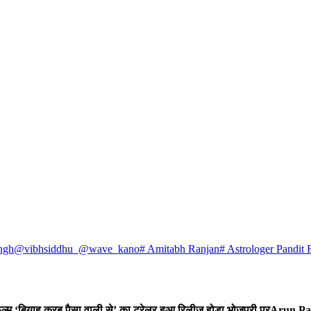
ngh
@vibhsiddhu_
@wave_kano
# Amitabh Ranjan
# Astrologer Pandit 
 फिल्म ‘बियाह करब पैसा वाली से’ का ट्रेलर हुआ रिलीज होडा भोजपुरी पर
Arun Par