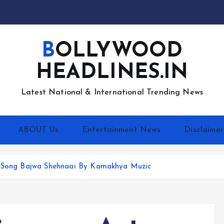
BOLLYWOOD
HEADLINES.IN
Latest National & International Trending News
ABOUT Us
Entertainment News
Disclaimer
st Song Bajwa Shehnaai By Kamakhya Muzic