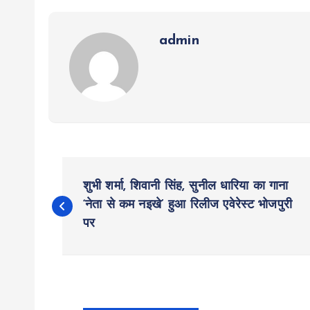
admin
P
शुभी शर्मा, शिवानी सिंह, सुनील धारिया का गाना
o
‘नेता से कम नइखे’ हुआ रिलीज एवेरेस्ट भोजपुरी
पर
s
t