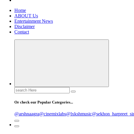
Home
ABOUT Us
Entertainment News
Disclaimer
Contact
Search
for:
Or check our Popular Categories...
@arshnaagra
@cinemixlabs
@lxkshmusic
@sekhon_harpreet_si