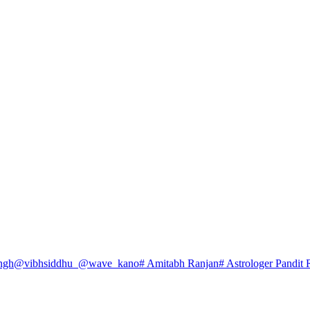
ngh
@vibhsiddhu_
@wave_kano
# Amitabh Ranjan
# Astrologer Pandit 