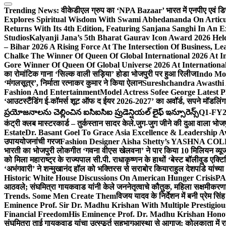
Trending News:
वीकेडीएल ग्रुप का ‘NPA Bazaar’ भारत में एनपीए एवं डिस्ट्र
Explores Spiritual Wisdom With Swami Abhedananda On Articu
Returns With Its 4th Edition, Featuring Sanjana Sanghi In An 
Studios
Kalyanji Jana’s 5th Bharat Gaurav Icon Award 2026 Held
– Bihar 2026 A Rising Force At The Intersection Of Business, Le
Chalke The Winner Of Queen Of Global International 2026 At I
Gore Winner Of Queen Of Global Universe 2026 At International
का रोमांटिक गाना ‘सिल्क वाली सड़िया’ होडा भोजपुरी पर हुआ रिलीज
Indo Moz
‘मंगलसूत्र’, निर्माता रत्नाकर कुमार ने किया ऐलान
Sureshchandra Awasthi 
Fashion And Entertainment
Model Actress Sofee George Latest P
‘आउटस्टैंडिंग ई-कॉमर्स शूट ऑफ द ईयर 2026-2027’ का अवॉर्ड, सपने मॉडलिंग 
ప్రయోజనాలను చెల్లించిన ఐసిఐసిఐ ప్రుడెన్షియల్ లైఫ్ ఇన్సూరెన్స్
Q1-FY2027
कंट्री क्लब मास्टरकार्ड – तुर्कस्तान सादर केले.
जुग-जुग जीने की दुआ वाला भोज
Estate
Dr. Basant Goel To Grace Asia Excellence & Leadership Aw
उपाययोजनांची गरज
Fashion Designer Aisha Shetty’s YASHNA COLL
भारती का भोजपुरी लोकगीत ‘गवना वीएस खेलवना’ ने पार किया 10 मिलियन व्य
को मिला महाराष्ट्र के राज्यपाल सी.पी. राधाकृष्णन के हाथों ‘बेस्ट बॉलीवुड एक्टि
‘अभंगवारी’ ने शन्मुखानंद हॉल को भक्तिरस से सराबोर किया
राहुल देशपांडे यांच्
Historic White House Discussions On American Hunger Crisis
PA
आठवले; संघमित्रा गायकवाड यांनी केले जननेतृत्वाचे कौतुक, महिला सक्षमीकरण
Trends. Some Men Create Them
विजय यादव के निर्देशन में बनी प्रेम सि
Eminence Prof. Sir Dr. Madhu Krishan With Multiple Prestigiou
Financial Freedom
His Eminence Prof. Dr. Madhu Krishan Hono
संघमित्रा ताई गायकवाड यांचा उत्स्फूर्त सहभाग
आस्था से आगाज: कोलकाता में राजन