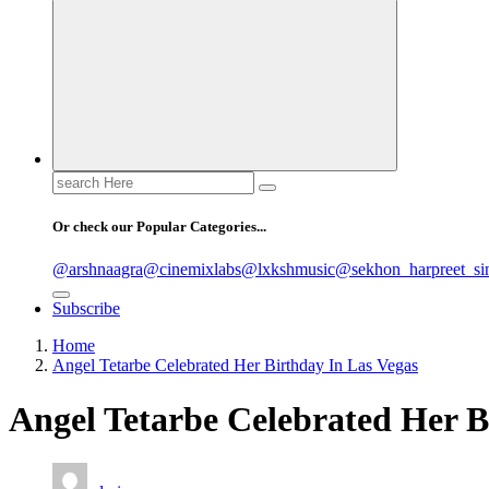
Search
for:
Or check our Popular Categories...
@arshnaagra
@cinemixlabs
@lxkshmusic
@sekhon_harpreet_si
Subscribe
Home
Angel Tetarbe Celebrated Her Birthday In Las Vegas
Angel Tetarbe Celebrated Her B