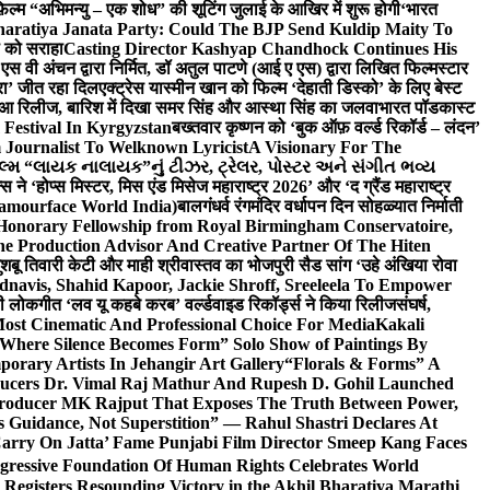
़िल्म “अभिमन्यु – एक शोध” की शूटिंग जुलाई के आखिर में शुरू होगी
‘भारत
haratiya Janata Party: Could The BJP Send Kuldip Maity To
ी को सराहा
Casting Director Kashyap Chandhock Continues His
 एस वी अंचन द्वारा निर्मित, डॉ अतुल पाटणे (आई ए एस) द्वारा लिखित फिल्मस्टार
ेरा’ जीत रहा दिल
एक्ट्रेस यास्मीन खान को फिल्म ‘देहाती डिस्को’ के लिए बेस्ट
 हुआ रिलीज, बारिश में दिखा समर सिंह और आस्था सिंह का जलवा
भारत पॉडकास्ट
 Festival In Kyrgyzstan
बख्तवार कृष्णन को ‘बुक ऑफ़ वर्ल्ड रिकॉर्ड – लंदन’
Journalist To Welknown Lyricist
A Visionary For The
લ્મ “લાયક નાલાયક”નું ટીઝર, ટ્રેલર, પોસ્ટર અને સંગીત ભવ્ય
स ने ‘होप्स मिस्टर, मिस एंड मिसेज महाराष्ट्र 2026’ और ‘द ग्रैंड महाराष्ट्र
lamourface World India)
बालगंधर्व रंगमंदिर वर्धापन दिन सोहळ्यात निर्माती
 Honorary Fellowship from Royal Birmingham Conservatoire,
e Production Advisor And Creative Partner Of The Hiten
शबू तिवारी केटी और माही श्रीवास्तव का भोजपुरी सैड सांग ‘उहे अंखिया रोवा
navis, Shahid Kapoor, Jackie Shroff, Sreeleela To Empower
ी लोकगीत ‘लव यू कहबे करब’ वर्ल्डवाइड रिकॉर्ड्स ने किया रिलीज
संघर्ष,
Most Cinematic And Professional Choice For Media
Kakali
Where Silence Becomes Form” Solo Show of Paintings By
orary Artists In Jehangir Art Gallery
“Florals & Forms” A
ucers Dr. Vimal Raj Mathur And Rupesh D. Gohil Launched
 Producer MK Rajput That Exposes The Truth Between Power,
s Guidance, Not Superstition” — Rahul Shastri Declares At
arry On Jatta’ Fame Punjabi Film Director Smeep Kang Faces
gressive Foundation Of Human Rights Celebrates World
Registers Resounding Victory in the Akhil Bharatiya Marathi