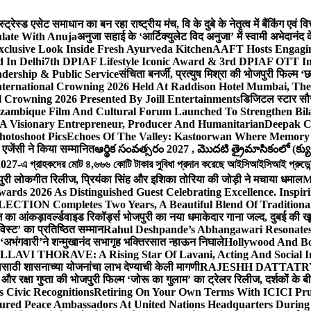
ेस्ड एसेट समाधान का बन रहा राष्ट्रीय मंच, वि के दुबे के नेतृत्व में बैंकिंग एवं 
late With Anuja
अनुजा सहाई के ‘आर्टिक्युलेट विद अनुजा’ में स्वामी अभेदान
Exclusive Look Inside Fresh Ayurveda Kitchen
AAFT Hosts Engagi
 In Delhi
7th DPIAF Lifestyle Iconic Award & 3rd DPIAF OTT Inf
adership & Public Service
संचिता बनर्जी, प्रत्युष मिश्रा की भोजपुरी फिल्म ‘
nternational Crowning 2026 Held At Raddison Hotel Mumbai, The 
 Crowning 2026 Presented By Joill Entertainments
डिजिटल स्टार सौरभ 
ambique Film And Cultural Forum Launched To Strengthen Bilat
A Visionary Entrepreneur, Producer And Humanitarian
Deepak C
hotoshoot Pics
Echoes Of The Valley: Kastoorwan Where Memory 
एजेंसी ने किया सम्मानित
ఆర్థిక సంవత్సరం 2027 , మొదటి త్రైమాసికంలో (క్యు
-এ গ্রাহকদের মোট ৪,৬৬৬ কোটি টাকার সুবিধা প্রদান করেছে আইসিআইসিআই প্রুডেন্সিয়া
पुरी लोकगीत रिलीज, प्रियंका सिंह और इशिका तोरिया की जोड़ी ने मचाया धमाल
M
ards 2026 As Distinguished Guest Celebrating Excellence. Inspir
ECTION Completes Two Years, A Beautiful Blend Of Traditiona
ूज का आंकड़ा
वर्ल्डवाइड रिकॉर्ड्स भोजपुरी का नया धमाकेदार गाना जल्द, दुबई की ख
विस्ट’ का प्रतिष्ठित सम्मान
Rahul Deshpande’s Abhangawari Resonate
या ‘अभंगवारी’ने शन्मुखानंद सभागृह भक्तिरसात न्हाऊन निघाले
Hollywood And Bo
LLAVI THORAVE: A Rising Star Of Lavani, Acting And Social I
ासाठी शासनाच्या योजनांचा लाभ देण्याची केली मागणी
RAJESHH DATTATRYA B
ंह और रक्षा गुप्ता की भोजपुरी फिल्म ‘जोरू का गुलाम’ का ट्रेलर रिलीज, दर्शकों के
s Civic Recognitions
Retiring On Your Own Terms With ICICI Pru 
ured Peace Ambassadors At United Nations Headquarters During