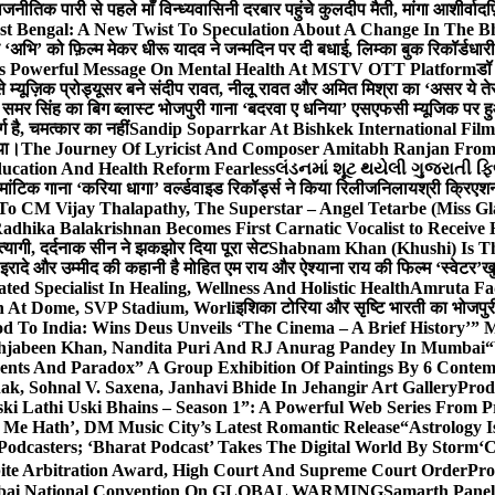
ीतिक पारी से पहले माँ विन्ध्यवासिनी दरबार पहुंचे कुलदीप मैती, मांगा आशीर्वाद
फ
st Bengal: A New Twist To Speculation About A Change In The B
‘अभि’ को फ़िल्म मेकर धीरू यादव ने जन्मदिन पर दी बधाई, लिम्का बुक रिकॉर्डधार
s Powerful Message On Mental Health At MSTV OTT Platform
डॉ
े म्यूज़िक प्रोड्यूसर बने संदीप रावत, नीलू रावत और अमित मिश्रा का ‘असर ये त
र समर सिंह का बिग ब्लास्ट भोजपुरी गाना ‘बदरवा ए धनिया’ एसएफसी म्यूजिक पर
ग है, चमत्कार का नहीं
Sandip Soparrkar At Bishkek International Film
गया।
The Journey Of Lyricist And Composer Amitabh Ranjan From 
ucation And Health Reform Fearless
લંડનમાં શૂટ થયેલી ગુજરાતી ફિ
मांटिक गाना ‘करिया धागा’ वर्ल्डवाइड रिकॉर्ड्स ने किया रिलीज
निलायश्री क्रिएशन्
 To CM Vijay Thalapathy, The Superstar – Angel Tetarbe (Miss G
adhika Balakrishnan Becomes First Carnatic Vocalist to Receive
 त्यागी, दर्दनाक सीन ने झकझोर दिया पूरा सेट
Shabnam Khan (Khushi) Is Th
 इरादे और उम्मीद की कहानी है मोहित एम राय और ऐश्याना राय की फिल्म ‘स्वेटर’
खु
d Specialist In Healing, Wellness And Holistic Health
Amruta Fad
on At Dome, SVP Stadium, Worli
इशिका टोरिया और सृष्टि भारती का भोजपुर
 To India: Wins Deus Unveils ‘The Cinema – A Brief History’” 
ehjabeen Khan, Nandita Puri And RJ Anurag Pandey In Mumbai
“
ents And Paradox” A Group Exhibition Of Paintings By 6 Contemp
k, Sohnal V. Saxena, Janhavi Bhide In Jehangir Art Gallery
Prod
ski Lathi Uski Bhains – Season 1”: A Powerful Web Series From
 Me Hath’, DM Music City’s Latest Romantic Release
“Astrology I
odcasters; ‘Bharat Podcast’ Takes The Digital World By Storm
‘C
spite Arbitration Award, High Court And Supreme Court Order
Pro
 Mumbai National Convention On GLOBAL WARMING
Samarth Panel 