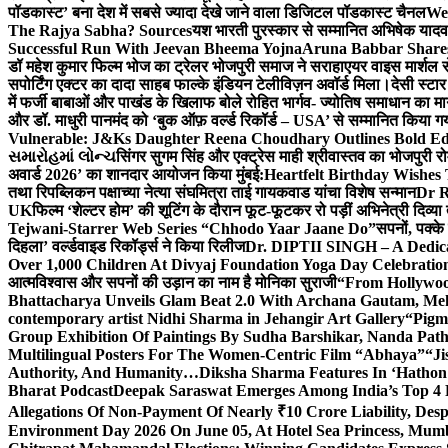
पॉडकास्ट’ बना देश में सबसे ज्यादा देखे जाने वाला डिजिटल पॉडकास्ट चैनल
We
The Rajya Sabha? Sources
यश भारती पुरस्कार से सम्मानित अभिषेक यादव 
Successful Run With Jeevan Bheema Yojna
Aruna Babbar Share
डॉ महेश कुमार फिल्म भोज का ट्रेलर भोजपुरी समाज ने सराहा
एयर वाइस मार्शल स
सपोर्टिंग एक्टर का दादा साहब फाल्के इंडियन टेलीविज़न अवॉर्ड मिला।
देसी स्टा
में फर्जी बाबाओं और पाखंड के खिलाफ बोले रोहित भार्गव- ज्योतिष समाधान का मार्
और डॉ. माधुरी पानमंद को ‘बुक ऑफ़ वर्ल्ड रिकॉर्ड – USA’ से सम्मानित किया 
Vulnerable: J&Ks Daughter Reena Choudhary Outlines Bold Ed
સમારોહમાં લોન્ચ
सिंगर सुगम सिंह और एक्ट्रेस माही श्रीवास्तव का भोजपुरी रो
अवार्ड 2026’ का शानदार आयोजन किया मुंबई:
Heartfelt Birthday Wishes
तथा रिपब्लिकन पक्षाच्या नेत्या संघमित्रा ताई गायकवाड यांचा विशेष सन्मान
Dr R
UK
फिल्म ‘शेल्टर होम’ की शूटिंग के दौरान फूट-फूटकर रो पड़ीं अभिनेत्री दिव्या
Tejwani-Starrer Web Series “Chhodo Yaar Jaane Do”
सपनों, पक्के
दिहला’ वर्ल्डवाइड रिकॉर्ड्स ने किया रिलीज
Dr. DIPTII SINGH – A Dedicate
Over 1,000 Children At Divyaj Foundation Yoga Day Celebrati
आत्मविश्वास और सपनों की उड़ान का नाम है मोनिका सुराजी
“From Hollywood
Bhattacharya Unveils Glam Beat 2.0 With Archana Gautam, M
contemporary artist Nidhi Sharma in Jehangir Art Gallery
“Pigm
Group Exhibition Of Paintings By Sudha Barshikar, Nanda Patha
Multilingual Posters For The Women-Centric Film “Abhaya”
“Ji
Authority, And Humanity…
Diksha Sharma Features In ‘Hathon
Bharat Podcast
Deepak Saraswat Emerges Among India’s Top 4 P
Allegations Of Non-Payment Of Nearly ₹10 Crore Liability, De
Environment Day 2026 On June 05, At Hotel Sea Princess,