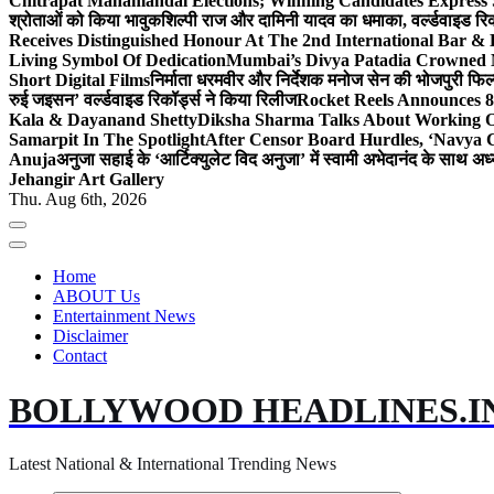
Chitrapat Mahamandal Elections; Winning Candidates Express 
श्रोताओं को किया भावुक
शिल्पी राज और दामिनी यादव का धमाका, वर्ल्डवाइड रिकॉ
Receives Distinguished Honour At The 2nd International Bar
Living Symbol Of Dedication
Mumbai’s Divya Patadia Crowned 
Short Digital Films
निर्माता धरमवीर और निर्देशक मनोज सेन की भोजपुरी फिल्म
रुई जइसन’ वर्ल्डवाइड रिकॉर्ड्स ने किया रिलीज
Rocket Reels Announces 8
Kala & Dayanand Shetty
Diksha Sharma Talks About Working On
Samarpit In The Spotlight
After Censor Board Hurdles, ‘Navya C
Anuja
अनुजा सहाई के ‘आर्टिक्युलेट विद अनुजा’ में स्वामी अभेदानंद के साथ 
Jehangir Art Gallery
Thu. Aug 6th, 2026
Home
ABOUT Us
Entertainment News
Disclaimer
Contact
BOLLYWOOD HEADLINES.I
Latest National & International Trending News