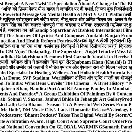
st Bengal: A New Twist To Speculation About A Change In The B
‘अभि’ को फ़िल्म मेकर धीरू यादव ने जन्मदिन पर दी बधाई, लिम्का बुक रिकॉर्डधार
s Powerful Message On Mental Health At MSTV OTT Platform
डॉ
े म्यूज़िक प्रोड्यूसर बने संदीप रावत, नीलू रावत और अमित मिश्रा का ‘असर ये त
र समर सिंह का बिग ब्लास्ट भोजपुरी गाना ‘बदरवा ए धनिया’ एसएफसी म्यूजिक पर
ग है, चमत्कार का नहीं
Sandip Soparrkar At Bishkek International Film
गया।
The Journey Of Lyricist And Composer Amitabh Ranjan From 
ucation And Health Reform Fearless
લંડનમાં શૂટ થયેલી ગુજરાતી ફિ
मांटिक गाना ‘करिया धागा’ वर्ल्डवाइड रिकॉर्ड्स ने किया रिलीज
निलायश्री क्रिएशन्
 To CM Vijay Thalapathy, The Superstar – Angel Tetarbe (Miss G
adhika Balakrishnan Becomes First Carnatic Vocalist to Receive
 त्यागी, दर्दनाक सीन ने झकझोर दिया पूरा सेट
Shabnam Khan (Khushi) Is Th
 इरादे और उम्मीद की कहानी है मोहित एम राय और ऐश्याना राय की फिल्म ‘स्वेटर’
खु
d Specialist In Healing, Wellness And Holistic Health
Amruta Fad
on At Dome, SVP Stadium, Worli
इशिका टोरिया और सृष्टि भारती का भोजपुर
 To India: Wins Deus Unveils ‘The Cinema – A Brief History’” 
ehjabeen Khan, Nandita Puri And RJ Anurag Pandey In Mumbai
“
ents And Paradox” A Group Exhibition Of Paintings By 6 Contemp
k, Sohnal V. Saxena, Janhavi Bhide In Jehangir Art Gallery
Prod
ski Lathi Uski Bhains – Season 1”: A Powerful Web Series From
 Me Hath’, DM Music City’s Latest Romantic Release
“Astrology I
odcasters; ‘Bharat Podcast’ Takes The Digital World By Storm
‘C
spite Arbitration Award, High Court And Supreme Court Order
Pro
 Mumbai National Convention On GLOBAL WARMING
Samarth Panel 