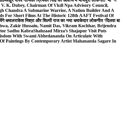
wad
मशहूर पार्श्व गायिका प्रियंका सिंह की आवाज में भोजपुरी लोकगीत ‘माँ’ ने
V. K. Dubey, Chairman Of Vkdl Npa Advisory Council,
gh Chandra A Submarine Warrior, A Nation Builder And A
s For Short Films At The Historic 128th AAFT Festival Of
ेंगे धमाल
राकेश मिश्रा और शिल्पी राज का नया धमाकेदार लोकगीत ‘दिलवा बा
hwa, Zakir Hussain, Namit Das, Vikram Kochhar, Brijendra
ctor Sadhu Kabra
Shahzaad Mirza’s Shajapur Visit Puts
 Wisdom With Swami Abhedananda On Articulate With
 Of Paintings By Contemporary Artist Mahananda Sagare In