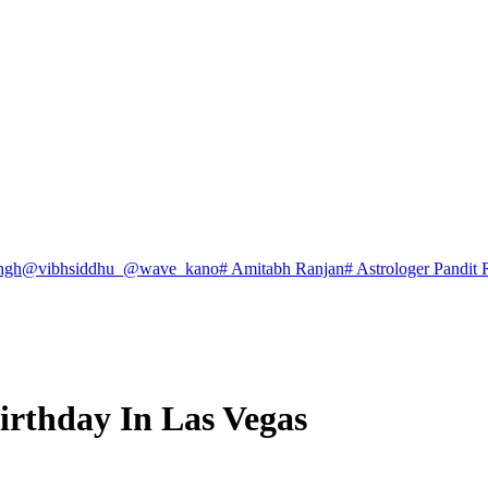
ngh
@vibhsiddhu_
@wave_kano
# Amitabh Ranjan
# Astrologer Pandit 
irthday In Las Vegas