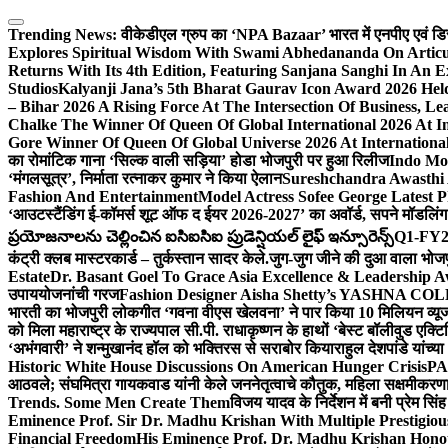
Skip
to
Trending News:
वीकेडीएल ग्रुप का ‘NPA Bazaar’ भारत में एनपीए एवं डिस्ट्र
content
Explores Spiritual Wisdom With Swami Abhedananda On Articu
Returns With Its 4th Edition, Featuring Sanjana Sanghi In An 
Studios
Kalyanji Jana’s 5th Bharat Gaurav Icon Award 2026 Held
– Bihar 2026 A Rising Force At The Intersection Of Business, Le
Chalke The Winner Of Queen Of Global International 2026 At I
Gore Winner Of Queen Of Global Universe 2026 At International
का रोमांटिक गाना ‘सिल्क वाली सड़िया’ होडा भोजपुरी पर हुआ रिलीज
Indo Moz
‘मंगलसूत्र’, निर्माता रत्नाकर कुमार ने किया ऐलान
Sureshchandra Awasthi 
Fashion And Entertainment
Model Actress Sofee George Latest P
‘आउटस्टैंडिंग ई-कॉमर्स शूट ऑफ द ईयर 2026-2027’ का अवॉर्ड, सपने मॉडलिंग 
ప్రయోజనాలను చెల్లించిన ఐసిఐసిఐ ప్రుడెన్షియల్ లైఫ్ ఇన్సూరెన్స్
Q1-FY2027
कंट्री क्लब मास्टरकार्ड – तुर्कस्तान सादर केले.
जुग-जुग जीने की दुआ वाला भोज
Estate
Dr. Basant Goel To Grace Asia Excellence & Leadership Aw
उपाययोजनांची गरज
Fashion Designer Aisha Shetty’s YASHNA COLL
भारती का भोजपुरी लोकगीत ‘गवना वीएस खेलवना’ ने पार किया 10 मिलियन व्य
को मिला महाराष्ट्र के राज्यपाल सी.पी. राधाकृष्णन के हाथों ‘बेस्ट बॉलीवुड एक्टि
‘अभंगवारी’ ने शन्मुखानंद हॉल को भक्तिरस से सराबोर किया
राहुल देशपांडे यांच्
Historic White House Discussions On American Hunger Crisis
PA
आठवले; संघमित्रा गायकवाड यांनी केले जननेतृत्वाचे कौतुक, महिला सक्षमीकरण
Trends. Some Men Create Them
विजय यादव के निर्देशन में बनी प्रेम सि
Eminence Prof. Sir Dr. Madhu Krishan With Multiple Prestigiou
Financial Freedom
His Eminence Prof. Dr. Madhu Krishan Hono