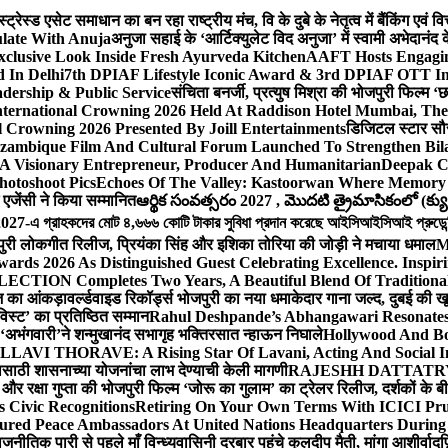
ेस्ड एसेट समाधान का बन रहा राष्ट्रीय मंच, वि के दुबे के नेतृत्व में बैंकिंग एवं 
late With Anuja
अनुजा सहाई के ‘आर्टिक्युलेट विद अनुजा’ में स्वामी अभेदान
Exclusive Look Inside Fresh Ayurveda Kitchen
AAFT Hosts Engagi
 In Delhi
7th DPIAF Lifestyle Iconic Award & 3rd DPIAF OTT Inf
adership & Public Service
संचिता बनर्जी, प्रत्युष मिश्रा की भोजपुरी फिल्म ‘
nternational Crowning 2026 Held At Raddison Hotel Mumbai, The 
 Crowning 2026 Presented By Joill Entertainments
डिजिटल स्टार सौरभ 
ambique Film And Cultural Forum Launched To Strengthen Bilat
A Visionary Entrepreneur, Producer And Humanitarian
Deepak C
hotoshoot Pics
Echoes Of The Valley: Kastoorwan Where Memory 
एजेंसी ने किया सम्मानित
ఆర్థిక సంవత్సరం 2027 , మొదటి త్రైమాసికంలో (క్యు
-এ গ্রাহকদের মোট ৪,৬৬৬ কোটি টাকার সুবিধা প্রদান করেছে আইসিআইসিআই প্রুডেন্সিয়া
पुरी लोकगीत रिलीज, प्रियंका सिंह और इशिका तोरिया की जोड़ी ने मचाया धमाल
M
ards 2026 As Distinguished Guest Celebrating Excellence. Inspir
ECTION Completes Two Years, A Beautiful Blend Of Traditiona
ूज का आंकड़ा
वर्ल्डवाइड रिकॉर्ड्स भोजपुरी का नया धमाकेदार गाना जल्द, दुबई की ख
विस्ट’ का प्रतिष्ठित सम्मान
Rahul Deshpande’s Abhangawari Resonate
या ‘अभंगवारी’ने शन्मुखानंद सभागृह भक्तिरसात न्हाऊन निघाले
Hollywood And Bo
LLAVI THORAVE: A Rising Star Of Lavani, Acting And Social I
ासाठी शासनाच्या योजनांचा लाभ देण्याची केली मागणी
RAJESHH DATTATRYA B
ंह और रक्षा गुप्ता की भोजपुरी फिल्म ‘जोरू का गुलाम’ का ट्रेलर रिलीज, दर्शकों के
s Civic Recognitions
Retiring On Your Own Terms With ICICI Pru 
ured Peace Ambassadors At United Nations Headquarters During
ीतिक पारी से पहले माँ विन्ध्यवासिनी दरबार पहुंचे कुलदीप मैती, मांगा आशीर्वाद
फ