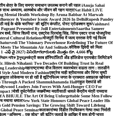
वित्तीय क्षेत्र के लिए समग्र समाधान उपलब्ध कराने की पहल i
Anuja Sahai
ंद के साथ अध्यात्म, आत्मबोध और जीवन की गहन यात्रा
Nat Habit LIVE
ng Mental Health Workshop By Aruna Babbar At Marwah
luencer & Youtuber Iconic Award 2026 In Delhi
Rupesh Pandey
छठी माई के धोके चरनिया’ की शूटिंग कंप्लीट, पोस्ट प्रोडक्शन शुरू
Vaishnavi
Pageant Presented By Joill Entertainments
Saartha Sameer
शर्मा, सिंगर शिल्पी राज, एक्ट्रेस प्रियांशु सिंह, सिंगर एक्टर राजा भोजपुरिया
eral Cultural Relations
भोजपुरी सिनेमा में जल्द दस्तक देगी नई फिल्म
haturvedi The Visionary Powerhouse Redefining The Future Of
Meets The Mountain Air And Solitude.
कौशिक द्विवेदी को मिला
 1 -ఎఫ్ వై 2027) వినియోగదారులకు మొత్తం రూ. 4,666 కోట్ల
ল লাইফ ইন্স্যুরেন্স
कंट्री क्लब हॉस्पिटॅलिटी अँड हॉलिडेज प्रायव्हेट लिमिटेडने
r. Hitesh Nihalani: Two Decades Of Building Trust In Real
ing Leadership
महाराष्ट्राच्या वीज वितरण व्यवस्थेवर वाढता ताण : तातडीने
l Style And Modern Fashion
एक्ट्रेस माही श्रीवास्तव और सिंगर सृष्टी
ूबसूरत लोकेशन्स पर हो रही है शूटिंग
फिल्म जगत के प्रख्यात अशफ़ाक खोपेकर
s Through A Packed Shanmukhananda Hall
राहुल देशपांडे की
llywood Leaders Join Forces With Anti-Hunger CEO For
mpact !
मोशी दुर्घटनेतील जखमींच्या मदतीसाठी धावले केंद्रीय मंत्री रामदास
HUJLE The Art Of Being Unforgettable Some Men Follow
 बीच मचाया धमाल
New York State Honours Global Peace Leader His
Gold Pension Savings: The Growing Shift Toward Lifelong
 Global Peace Seminar
कलाकारांच्या दिंडीत रिपब्लिकन नेत्या तथा निर्माती
़िल्म “अभिमन्यु – एक शोध” की शूटिंग जुलाई के आखिर में शुरू होगी
‘भारत