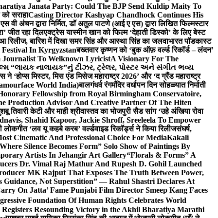
haratiya Janata Party: Could The BJP Send Kuldip Maity To
ी को सराहा
Casting Director Kashyap Chandhock Continues His
 एस वी अंचन द्वारा निर्मित, डॉ अतुल पाटणे (आई ए एस) द्वारा लिखित फिल्मस्टार
ेरा’ जीत रहा दिल
एक्ट्रेस यास्मीन खान को फिल्म ‘देहाती डिस्को’ के लिए बेस्ट
 हुआ रिलीज, बारिश में दिखा समर सिंह और आस्था सिंह का जलवा
भारत पॉडकास्ट
 Festival In Kyrgyzstan
बख्तवार कृष्णन को ‘बुक ऑफ़ वर्ल्ड रिकॉर्ड – लंदन’
Journalist To Welknown Lyricist
A Visionary For The
લ્મ “લાયક નાલાયક”નું ટીઝર, ટ્રેલર, પોસ્ટર અને સંગીત ભવ્ય
स ने ‘होप्स मिस्टर, मिस एंड मिसेज महाराष्ट्र 2026’ और ‘द ग्रैंड महाराष्ट्र
lamourface World India)
बालगंधर्व रंगमंदिर वर्धापन दिन सोहळ्यात निर्माती
 Honorary Fellowship from Royal Birmingham Conservatoire,
e Production Advisor And Creative Partner Of The Hiten
शबू तिवारी केटी और माही श्रीवास्तव का भोजपुरी सैड सांग ‘उहे अंखिया रोवा
navis, Shahid Kapoor, Jackie Shroff, Sreeleela To Empower
ी लोकगीत ‘लव यू कहबे करब’ वर्ल्डवाइड रिकॉर्ड्स ने किया रिलीज
संघर्ष,
Most Cinematic And Professional Choice For Media
Kakali
Where Silence Becomes Form” Solo Show of Paintings By
orary Artists In Jehangir Art Gallery
“Florals & Forms” A
ucers Dr. Vimal Raj Mathur And Rupesh D. Gohil Launched
 Producer MK Rajput That Exposes The Truth Between Power,
s Guidance, Not Superstition” — Rahul Shastri Declares At
arry On Jatta’ Fame Punjabi Film Director Smeep Kang Faces
gressive Foundation Of Human Rights Celebrates World
Registers Resounding Victory in the Akhil Bharatiya Marathi