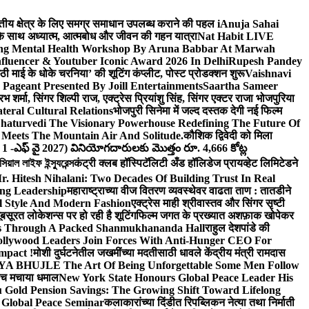
वित्तीय क्षेत्र के लिए समग्र समाधान उपलब्ध कराने की पहल i
Anuja Sahai
ंद के साथ अध्यात्म, आत्मबोध और जीवन की गहन यात्रा
Nat Habit LIVE
ng Mental Health Workshop By Aruna Babbar At Marwah
luencer & Youtuber Iconic Award 2026 In Delhi
Rupesh Pandey
छठी माई के धोके चरनिया’ की शूटिंग कंप्लीट, पोस्ट प्रोडक्शन शुरू
Vaishnavi
Pageant Presented By Joill Entertainments
Saartha Sameer
शर्मा, सिंगर शिल्पी राज, एक्ट्रेस प्रियांशु सिंह, सिंगर एक्टर राजा भोजपुरिया
eral Cultural Relations
भोजपुरी सिनेमा में जल्द दस्तक देगी नई फिल्म
haturvedi The Visionary Powerhouse Redefining The Future Of
Meets The Mountain Air And Solitude.
कौशिक द्विवेदी को मिला
 1 -ఎఫ్ వై 2027) వినియోగదారులకు మొత్తం రూ. 4,666 కోట్ల
ল লাইফ ইন্স্যুরেন্স
कंट्री क्लब हॉस्पिटॅलिटी अँड हॉलिडेज प्रायव्हेट लिमिटेडने
r. Hitesh Nihalani: Two Decades Of Building Trust In Real
ing Leadership
महाराष्ट्राच्या वीज वितरण व्यवस्थेवर वाढता ताण : तातडीने
l Style And Modern Fashion
एक्ट्रेस माही श्रीवास्तव और सिंगर सृष्टी
ूबसूरत लोकेशन्स पर हो रही है शूटिंग
फिल्म जगत के प्रख्यात अशफ़ाक खोपेकर
s Through A Packed Shanmukhananda Hall
राहुल देशपांडे की
llywood Leaders Join Forces With Anti-Hunger CEO For
mpact !
मोशी दुर्घटनेतील जखमींच्या मदतीसाठी धावले केंद्रीय मंत्री रामदास
HUJLE The Art Of Being Unforgettable Some Men Follow
 बीच मचाया धमाल
New York State Honours Global Peace Leader His
Gold Pension Savings: The Growing Shift Toward Lifelong
 Global Peace Seminar
कलाकारांच्या दिंडीत रिपब्लिकन नेत्या तथा निर्माती