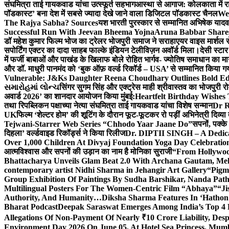
संघमित्रा ताई गायकवाड यांचा उत्स्फूर्त सहभाग
आस्था से आगाज: कोलकाता में राजन
पॉडकास्ट’ बना देश में सबसे ज्यादा देखे जाने वाला डिजिटल पॉडकास्ट चैनल
We
The Rajya Sabha? Sources
यश भारती पुरस्कार से सम्मानित अभिषेक यादव 
Successful Run With Jeevan Bheema Yojna
Aruna Babbar Share
डॉ महेश कुमार फिल्म भोज का ट्रेलर भोजपुरी समाज ने सराहा
एयर वाइस मार्शल स
सपोर्टिंग एक्टर का दादा साहब फाल्के इंडियन टेलीविज़न अवॉर्ड मिला।
देसी स्टा
में फर्जी बाबाओं और पाखंड के खिलाफ बोले रोहित भार्गव- ज्योतिष समाधान का मार्
और डॉ. माधुरी पानमंद को ‘बुक ऑफ़ वर्ल्ड रिकॉर्ड – USA’ से सम्मानित किया 
Vulnerable: J&Ks Daughter Reena Choudhary Outlines Bold Ed
સમારોહમાં લોન્ચ
सिंगर सुगम सिंह और एक्ट्रेस माही श्रीवास्तव का भोजपुरी रो
अवार्ड 2026’ का शानदार आयोजन किया मुंबई:
Heartfelt Birthday Wishes
तथा रिपब्लिकन पक्षाच्या नेत्या संघमित्रा ताई गायकवाड यांचा विशेष सन्मान
Dr R
UK
फिल्म ‘शेल्टर होम’ की शूटिंग के दौरान फूट-फूटकर रो पड़ीं अभिनेत्री दिव्या
Tejwani-Starrer Web Series “Chhodo Yaar Jaane Do”
सपनों, पक्के
दिहला’ वर्ल्डवाइड रिकॉर्ड्स ने किया रिलीज
Dr. DIPTII SINGH – A Dedicate
Over 1,000 Children At Divyaj Foundation Yoga Day Celebrati
आत्मविश्वास और सपनों की उड़ान का नाम है मोनिका सुराजी
“From Hollywood
Bhattacharya Unveils Glam Beat 2.0 With Archana Gautam, M
contemporary artist Nidhi Sharma in Jehangir Art Gallery
“Pigm
Group Exhibition Of Paintings By Sudha Barshikar, Nanda Patha
Multilingual Posters For The Women-Centric Film “Abhaya”
“Ji
Authority, And Humanity…
Diksha Sharma Features In ‘Hathon
Bharat Podcast
Deepak Saraswat Emerges Among India’s Top 4 P
Allegations Of Non-Payment Of Nearly ₹10 Crore Liability, De
Environment Day 2026 On June 05, At Hotel Sea Princess,