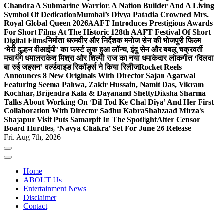
Chandra A Submarine Warrior, A Nation Builder And A Living
Symbol Of Dedication
Mumbai’s Divya Patadia Crowned Mrs.
Royal Global Queen 2026
AAFT Introduces Prestigious Awards
For Short Films At The Historic 128th AAFT Festival Of Short
Digital Films
निर्माता धरमवीर और निर्देशक मनोज सेन की भोजपुरी फिल्म
‘मेरी दुल्हन वीआईपी’ का फर्स्ट लुक हुआ लॉन्च, इंदु सेन और बबलू चक्रवर्ती
मचायेंगे धमाल
राकेश मिश्रा और शिल्पी राज का नया धमाकेदार लोकगीत ‘दिलवा
बा रुई जइसन’ वर्ल्डवाइड रिकॉर्ड्स ने किया रिलीज
Rocket Reels
Announces 8 New Originals With Director Sajan Agarwal
Featuring Seema Pahwa, Zakir Hussain, Namit Das, Vikram
Kochhar, Brijendra Kala & Dayanand Shetty
Diksha Sharma
Talks About Working On ‘Dil Tod Ke Chal Diya’ And Her First
Collaboration With Director Sadhu Kabra
Shahzaad Mirza’s
Shajapur Visit Puts Samarpit In The Spotlight
After Censor
Board Hurdles, ‘Navya Chakra’ Set For June 26 Release
Fri. Aug 7th, 2026
Home
ABOUT Us
Entertainment News
Disclaimer
Contact