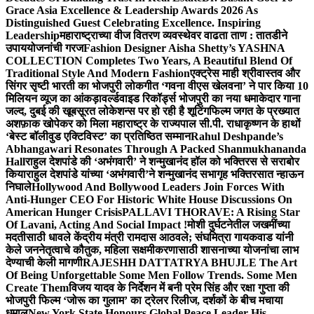
Grace Asia Excellence & Leadership Awards 2026 As
Distinguished Guest Celebrating Excellence. Inspiring
Leadership
महाराष्ट्राच्या वीज वितरण व्यवस्थेवर वाढता ताण : तातडीने
उपाययोजनांची गरज
Fashion Designer Aisha Shetty’s YASHNA
COLLECTION Completes Two Years, A Beautiful Blend Of
Traditional Style And Modern Fashion
एक्ट्रेस माही श्रीवास्तव और
सिंगर सृष्टी भारती का भोजपुरी लोकगीत ‘गवना वीएस खेलवना’ ने पार किया 10
मिलियन व्यूज का आंकड़ा
वर्ल्डवाइड रिकॉर्ड्स भोजपुरी का नया धमाकेदार गाना
जल्द, दुबई की खूबसूरत लोकेशन्स पर हो रही है शूटिंग
फिल्म जगत के प्रख्यात
अशफ़ाक खोपेकर को मिला महाराष्ट्र के राज्यपाल सी.पी. राधाकृष्णन के हाथों
‘बेस्ट बॉलीवुड एक्टिविस्ट’ का प्रतिष्ठित सम्मान
Rahul Deshpande’s
Abhangawari Resonates Through A Packed Shanmukhananda
Hall
राहुल देशपांडे की ‘अभंगवारी’ ने शन्मुखानंद हॉल को भक्तिरस से सराबोर
किया
राहुल देशपांडे यांच्या ‘अभंगवारी’ने शन्मुखानंद सभागृह भक्तिरसात न्हाऊन
निघाले
Hollywood And Bollywood Leaders Join Forces With
Anti-Hunger CEO For Historic White House Discussions On
American Hunger Crisis
PALLAVI THORAVE: A Rising Star
Of Lavani, Acting And Social Impact !
मोशी दुर्घटनेतील जखमींच्या
मदतीसाठी धावले केंद्रीय मंत्री रामदास आठवले; संघमित्रा गायकवाड यांनी
केले जननेतृत्वाचे कौतुक, महिला सक्षमीकरणासाठी शासनाच्या योजनांचा लाभ
देण्याची केली मागणी
RAJESHH DATTATRYA BHUJLE The Art
Of Being Unforgettable Some Men Follow Trends. Some Men
Create Them
विजय यादव के निर्देशन में बनी प्रेम सिंह और रक्षा गुप्ता की
भोजपुरी फिल्म ‘जोरू का गुलाम’ का ट्रेलर रिलीज, दर्शकों के बीच मचाया
धमाल
New York State Honours Global Peace Leader His