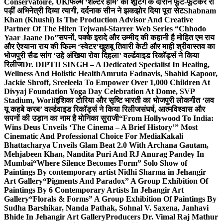
Conservatoire, UK
फिल्म ‘शेल्टर होम’ की शूटिंग के दौरान फूट-फूटकर रो
पड़ीं अभिनेत्री दिव्या त्यागी, दर्दनाक सीन ने झकझोर दिया पूरा सेट
Shabnam
Khan (Khushi) Is The Production Advisor And Creative
Partner Of The Hiten Tejwani-Starrer Web Series “Chhodo
Yaar Jaane Do”
सपनों, पक्के इरादे और उम्मीद की कहानी है मोहित एम राय
और ऐश्याना राय की फिल्म ‘स्वेटर’
खुशबू तिवारी केटी और माही श्रीवास्तव का
भोजपुरी सैड सांग ‘उहे अंखिया रोवा दिहला’ वर्ल्डवाइड रिकॉर्ड्स ने किया
रिलीज
Dr. DIPTII SINGH – A Dedicated Specialist In Healing,
Wellness And Holistic Health
Amruta Fadnavis, Shahid Kapoor,
Jackie Shroff, Sreeleela To Empower Over 1,000 Children At
Divyaj Foundation Yoga Day Celebration At Dome, SVP
Stadium, Worli
इशिका टोरिया और सृष्टि भारती का भोजपुरी लोकगीत ‘लव
यू कहबे करब’ वर्ल्डवाइड रिकॉर्ड्स ने किया रिलीज
संघर्ष, आत्मविश्वास और
सपनों की उड़ान का नाम है मोनिका सुराजी
“From Hollywood To India:
Wins Deus Unveils ‘The Cinema – A Brief History’” Most
Cinematic And Professional Choice For Media
Kakali
Bhattacharya Unveils Glam Beat 2.0 With Archana Gautam,
Mehjabeen Khan, Nandita Puri And RJ Anurag Pandey In
Mumbai
“Where Silence Becomes Form” Solo Show of
Paintings By contemporary artist Nidhi Sharma in Jehangir
Art Gallery
“Pigments And Paradox” A Group Exhibition Of
Paintings By 6 Contemporary Artists In Jehangir Art
Gallery
“Florals & Forms” A Group Exhibition Of Paintings By
Sudha Barshikar, Nanda Pathak, Sohnal V. Saxena, Janhavi
Bhide In Jehangir Art Gallery
Producers Dr. Vimal Raj Mathur