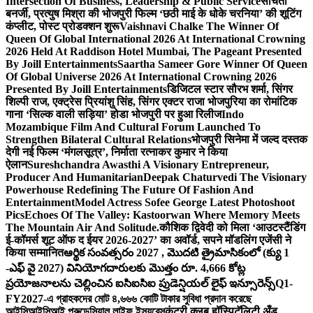
Intersection Of Business, Leadership & Public Service
संचिता
बनर्जी, प्रत्युष मिश्रा की भोजपुरी फिल्म ‘छठी माई के धोके चरनिया’ की शूटिंग
कंप्लीट, पोस्ट प्रोडक्शन शुरू
Vaishnavi Chalke The Winner Of
Queen Of Global International 2026 At International Crowning
2026 Held At Raddison Hotel Mumbai, The Pageant Presented
By Joill Entertainments
Saartha Sameer Gore Winner Of Queen
Of Global Universe 2026 At International Crowning 2026
Presented By Joill Entertainments
डिजिटल स्टार सौरभ शर्मा, सिंगर
शिल्पी राज, एक्ट्रेस प्रियांशु सिंह, सिंगर एक्टर राजा भोजपुरिया का रोमांटिक
गाना ‘सिल्क वाली सड़िया’ होडा भोजपुरी पर हुआ रिलीज
Indo
Mozambique Film And Cultural Forum Launched To
Strengthen Bilateral Cultural Relations
भोजपुरी सिनेमा में जल्द दस्तक
देगी नई फिल्म ‘मंगलसूत्र’, निर्माता रत्नाकर कुमार ने किया
ऐलान
Sureshchandra Awasthi A Visionary Entrepreneur,
Producer And Humanitarian
Deepak Chaturvedi The Visionary
Powerhouse Redefining The Future Of Fashion And
Entertainment
Model Actress Sofee George Latest Photoshoot
Pics
Echoes Of The Valley: Kastoorwan Where Memory Meets
The Mountain Air And Solitude.
कौशिक द्विवेदी को मिला ‘आउटस्टैंडिंग
ई-कॉमर्स शूट ऑफ द ईयर 2026-2027’ का अवॉर्ड, सपने मॉडलिंग एजेंसी ने
किया सम्मानित
ఆర్థిక సంవత్సరం 2027 , మొదటి త్రైమాసికంలో (క్యు 1
-ఎఫ్ వై 2027) వినియోగదారులకు మొత్తం రూ. 4,666 కోట్ల
ప్రయోజనాలను చెల్లించిన ఐసిఐసిఐ ప్రుడెన్షియల్ లైఫ్ ఇన్సూరెన్స్
Q1-
FY2027-এ গ্রাহকদের মোট ৪,৬৬৬ কোটি টাকার সুবিধা প্রদান করেছে
আইসিআইসিআই প্রুডেন্সিয়াল লাইফ ইন্স্যুরেন্স
कंट्री क्लब हॉस्पिटॅलिटी अँड