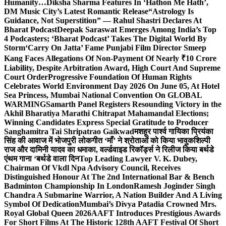
Humanity…
Diksha Sharma Features In ‘Hathon Me Hath’,
DM Music City’s Latest Romantic Release
“Astrology Is
Guidance, Not Superstition” — Rahul Shastri Declares At
Bharat Podcast
Deepak Saraswat Emerges Among India’s Top
4 Podcasters; ‘Bharat Podcast’ Takes The Digital World By
Storm
‘Carry On Jatta’ Fame Punjabi Film Director Smeep
Kang Faces Allegations Of Non-Payment Of Nearly ₹10 Crore
Liability, Despite Arbitration Award, High Court And Supreme
Court Order
Progressive Foundation Of Human Rights
Celebrates World Environment Day 2026 On June 05, At Hotel
Sea Princess, Mumbai National Convention On GLOBAL
WARMING
Samarth Panel Registers Resounding Victory in the
Akhil Bharatiya Marathi Chitrapat Mahamandal Elections;
Winning Candidates Express Special Gratitude to Producer
Sanghamitra Tai Shripatrao Gaikwad
मशहूर पार्श्व गायिका प्रियंका
सिंह की आवाज में भोजपुरी लोकगीत ‘माँ’ ने श्रोताओं को किया भावुक
शिल्पी
राज और दामिनी यादव का धमाका, वर्ल्डवाइड रिकॉर्ड्स ने रिलीज किया बर्थडे
एंथम गाना ‘बर्थडे वाला दिन
Top Leading Lawyer V. K. Dubey,
Chairman Of Vkdl Npa Advisory Council, Receives
Distinguished Honour At The 2nd International Bar & Bench
Badminton Championship In London
Ramesh Joginder Singh
Chandra A Submarine Warrior, A Nation Builder And A Living
Symbol Of Dedication
Mumbai’s Divya Patadia Crowned Mrs.
Royal Global Queen 2026
AAFT Introduces Prestigious Awards
For Short Films At The Historic 128th AAFT Festival Of Short