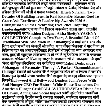
हॉलिडेज प्रायव्हेट लिमिटेडने कंट्री क्लब मास्टरकार्ड – तुर्कस्तान सादर
केले.
जुग-जुग जीने की दुआ वाला भोजपुरी लोकगीत रिलीज, प्रियंका सिंह और
इशिका तोरिया की जोड़ी ने मचाया धमाल
Mr. Hitesh Nihalani: Two
Decades Of Building Trust In Real Estate
Dr. Basant Goel To
Grace Asia Excellence & Leadership Awards 2026 As
Distinguished Guest Celebrating Excellence. Inspiring
Leadership
महाराष्ट्राच्या वीज वितरण व्यवस्थेवर वाढता ताण : तातडीने
उपाययोजनांची गरज
Fashion Designer Aisha Shetty’s YASHNA
COLLECTION Completes Two Years, A Beautiful Blend Of
Traditional Style And Modern Fashion
एक्ट्रेस माही श्रीवास्तव और
सिंगर सृष्टी भारती का भोजपुरी लोकगीत ‘गवना वीएस खेलवना’ ने पार किया 10
मिलियन व्यूज का आंकड़ा
वर्ल्डवाइड रिकॉर्ड्स भोजपुरी का नया धमाकेदार गाना
जल्द, दुबई की खूबसूरत लोकेशन्स पर हो रही है शूटिंग
फिल्म जगत के प्रख्यात
अशफ़ाक खोपेकर को मिला महाराष्ट्र के राज्यपाल सी.पी. राधाकृष्णन के हाथों
‘बेस्ट बॉलीवुड एक्टिविस्ट’ का प्रतिष्ठित सम्मान
Rahul Deshpande’s
Abhangawari Resonates Through A Packed Shanmukhananda
Hall
राहुल देशपांडे की ‘अभंगवारी’ ने शन्मुखानंद हॉल को भक्तिरस से सराबोर
किया
राहुल देशपांडे यांच्या ‘अभंगवारी’ने शन्मुखानंद सभागृह भक्तिरसात न्हाऊन
निघाले
Hollywood And Bollywood Leaders Join Forces With
Anti-Hunger CEO For Historic White House Discussions On
American Hunger Crisis
PALLAVI THORAVE: A Rising Star
Of Lavani, Acting And Social Impact !
मोशी दुर्घटनेतील जखमींच्या
मदतीसाठी धावले केंद्रीय मंत्री रामदास आठवले; संघमित्रा गायकवाड यांनी
केले जननेतृत्वाचे कौतुक, महिला सक्षमीकरणासाठी शासनाच्या योजनांचा लाभ
देण्याची केली मागणी
RAJESHH DATTATRYA BHUJLE The Art