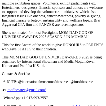
multiple exhibition spaces. Volunteers, exhibit participants ( ex.
Entertainers, designers), financial sponsors and donors are welcome
to support and develop the volunteer-run initiatives, which also
integrates issues like oneness, cancer awareness, poverty & giving,
financial literacy & legacy, sustainability and wellness topics. Braj
Aggarwal CPA firm and PANZER are recent sponsors.
She is nominated for most Prestigious MOM DAD GOD OF
UNIVERSE AWARDS 2025 SEASON 2 IN MUMBAI !
This the first Award of the world to give HONOURS to PARENTS
who gave STATUS to their children.
This MOM DAD GOD OF UNIVERSE AWARDS 2025 is being
organised by International Showman and Media Mogul Keval
Kumar and Pratibha K Saini.
Contact & Socials:
📌 IG/FB: @internationalmuseumofthesaree | @imofthesaree
📧
imofthesaree@gmail.com/
| WhatsApp: +1 917-993-2557