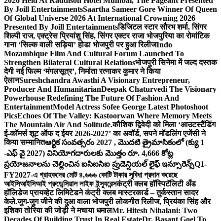
2026 Held At Raddison Hotel Mumbai, The Pageant Presented
By Joill Entertainments
Saartha Sameer Gore Winner Of Queen
Of Global Universe 2026 At International Crowning 2026
Presented By Joill Entertainments
डिजिटल स्टार सौरभ शर्मा, सिंगर
शिल्पी राज, एक्ट्रेस प्रियांशु सिंह, सिंगर एक्टर राजा भोजपुरिया का रोमांटिक
गाना ‘सिल्क वाली सड़िया’ होडा भोजपुरी पर हुआ रिलीज
Indo
Mozambique Film And Cultural Forum Launched To
Strengthen Bilateral Cultural Relations
भोजपुरी सिनेमा में जल्द दस्तक
देगी नई फिल्म ‘मंगलसूत्र’, निर्माता रत्नाकर कुमार ने किया
ऐलान
Sureshchandra Awasthi A Visionary Entrepreneur,
Producer And Humanitarian
Deepak Chaturvedi The Visionary
Powerhouse Redefining The Future Of Fashion And
Entertainment
Model Actress Sofee George Latest Photoshoot
Pics
Echoes Of The Valley: Kastoorwan Where Memory Meets
The Mountain Air And Solitude.
कौशिक द्विवेदी को मिला ‘आउटस्टैंडिंग
ई-कॉमर्स शूट ऑफ द ईयर 2026-2027’ का अवॉर्ड, सपने मॉडलिंग एजेंसी ने
किया सम्मानित
ఆర్థిక సంవత్సరం 2027 , మొదటి త్రైమాసికంలో (క్యు 1
-ఎఫ్ వై 2027) వినియోగదారులకు మొత్తం రూ. 4,666 కోట్ల
ప్రయోజనాలను చెల్లించిన ఐసిఐసిఐ ప్రుడెన్షియల్ లైఫ్ ఇన్సూరెన్స్
Q1-
FY2027-এ গ্রাহকদের মোট ৪,৬৬৬ কোটি টাকার সুবিধা প্রদান করেছে
আইসিআইসিআই প্রুডেন্সিয়াল লাইফ ইন্স্যুরেন্স
कंट्री क्लब हॉस्पिटॅलिटी अँड
हॉलिडेज प्रायव्हेट लिमिटेडने कंट्री क्लब मास्टरकार्ड – तुर्कस्तान सादर
केले.
जुग-जुग जीने की दुआ वाला भोजपुरी लोकगीत रिलीज, प्रियंका सिंह और
इशिका तोरिया की जोड़ी ने मचाया धमाल
Mr. Hitesh Nihalani: Two
Decades Of Building Trust In Real Estate
Dr. Basant Goel To