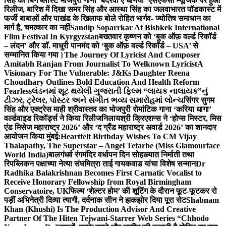
सिंह का बिग ब्लास्ट भोजपुरी गाना ‘बदरवा ए धनिया’ एसएफसी म्यूजिक पर हुआ
रिलीज, बारिश में दिखा समर सिंह और आस्था सिंह का जलवा
भारत पॉडकास्ट में
फर्जी बाबाओं और पाखंड के खिलाफ बोले रोहित भार्गव- ज्योतिष समाधान का
मार्ग है, चमत्कार का नहीं
Sandip Soparrkar At Bishkek International
Film Festival In Kyrgyzstan
बख्तवार कृष्णन को ‘बुक ऑफ़ वर्ल्ड रिकॉर्ड
– लंदन’ और डॉ. माधुरी पानमंद को ‘बुक ऑफ़ वर्ल्ड रिकॉर्ड – USA’ से
सम्मानित किया गया।
The Journey Of Lyricist And Composer
Amitabh Ranjan From Journalist To Welknown Lyricist
A
Visionary For The Vulnerable: J&Ks Daughter Reena
Choudhary Outlines Bold Education And Health Reform
Fearless
લંડનમાં શૂટ થયેલી ગુજરાતી ફિલ્મ “લાયક નાલાયક”નું
ટીઝર, ટ્રેલર, પોસ્ટર અને સંગીત ભવ્ય સમારોહમાં લોન્ચ
सिंगर सुगम
सिंह और एक्ट्रेस माही श्रीवास्तव का भोजपुरी रोमांटिक गाना ‘करिया धागा’
वर्ल्डवाइड रिकॉर्ड्स ने किया रिलीज
निलायश्री क्रिएशन्स ने ‘होप्स मिस्टर, मिस
एंड मिसेज महाराष्ट्र 2026’ और ‘द ग्रैंड महाराष्ट्र अवार्ड 2026’ का शानदार
आयोजन किया मुंबई:
Heartfelt Birthday Wishes To CM Vijay
Thalapathy, The Superstar – Angel Tetarbe (Miss Glamourface
World India)
बालगंधर्व रंगमंदिर वर्धापन दिन सोहळ्यात निर्माती तथा
रिपब्लिकन पक्षाच्या नेत्या संघमित्रा ताई गायकवाड यांचा विशेष सन्मान
Dr
Radhika Balakrishnan Becomes First Carnatic Vocalist to
Receive Honorary Fellowship from Royal Birmingham
Conservatoire, UK
फिल्म ‘शेल्टर होम’ की शूटिंग के दौरान फूट-फूटकर रो
पड़ीं अभिनेत्री दिव्या त्यागी, दर्दनाक सीन ने झकझोर दिया पूरा सेट
Shabnam
Khan (Khushi) Is The Production Advisor And Creative
Partner Of The Hiten Tejwani-Starrer Web Series “Chhodo