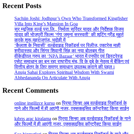
Recent Posts
Sachiin Joshi: Jodhpur’s Own Who Transformed Kingfisher
Villa Into King’s Mansion In Goa
सुर म्यूजिक वर्ल्ड प्रा.लि., निर्माता सुरिंदर यादव और निर्देशक विजय
यादव की भोजपुरी फिल्म ‘गंगा जमुना सरस्वती’ की शूटिंग ग्रैंड मुहूर्त
करके शुरू महराजगंज, भदोही में
‘कैलाश के निवासी’ वर्ल्डवाइड रिकॉर्ड्स पर रिलीज, एक्ट्रेस माही
श्रीवास्तव और सिंगर शिवानी सिंह का नया बोलबम गीत
वीकेडीएल ग्रुप का ‘NPA Bazaar’ भारत में एनपीए एवं डिस्ट्रेस्ड
एसेट समाधान का बन रहा राष्ट्रीय मंच, वि के दुबे के नेतृत्व में बैंकिंग एवं
वित्तीय क्षेत्र के लिए समग्र समाधान उपलब्ध कराने की पहल i
Anuja Sahai Explores Spiritual Wisdom With Swami
Abhedananda On Articulate With Anuja
Recent Comments
online ingilizce kursu
on
प्रिया सिन्हा अब वर्ल्डवाइड रिकॉर्ड्स के
गाने और फिल्मों में ही आएंगी नजर, एक्सक्लूसिव कॉन्ट्रैक्ट किया साईन
kıbrıs araç kiralama
on
प्रिया सिन्हा अब वर्ल्डवाइड रिकॉर्ड्स के गाने
और फिल्मों में ही आएंगी नजर, एक्सक्लूसिव कॉन्ट्रैक्ट किया साईन