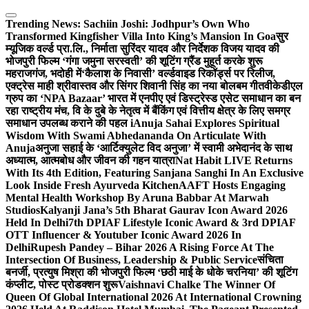
Skip
to
Trending News:
Sachiin Joshi: Jodhpur’s Own Who
content
Transformed Kingfisher Villa Into King’s Mansion In Goa
सुर
म्यूजिक वर्ल्ड प्रा.लि., निर्माता सुरिंदर यादव और निर्देशक विजय यादव की
भोजपुरी फिल्म ‘गंगा जमुना सरस्वती’ की शूटिंग ग्रैंड मुहूर्त करके शुरू
महराजगंज, भदोही में
‘कैलाश के निवासी’ वर्ल्डवाइड रिकॉर्ड्स पर रिलीज,
एक्ट्रेस माही श्रीवास्तव और सिंगर शिवानी सिंह का नया बोलबम गीत
वीकेडीएल
ग्रुप का ‘NPA Bazaar’ भारत में एनपीए एवं डिस्ट्रेस्ड एसेट समाधान का बन
रहा राष्ट्रीय मंच, वि के दुबे के नेतृत्व में बैंकिंग एवं वित्तीय क्षेत्र के लिए समग्र
समाधान उपलब्ध कराने की पहल i
Anuja Sahai Explores Spiritual
Wisdom With Swami Abhedananda On Articulate With
Anuja
अनुजा सहाई के ‘आर्टिक्युलेट विद अनुजा’ में स्वामी अभेदानंद के साथ
अध्यात्म, आत्मबोध और जीवन की गहन यात्रा
Nat Habit LIVE Returns
With Its 4th Edition, Featuring Sanjana Sanghi In An Exclusive
Look Inside Fresh Ayurveda Kitchen
AAFT Hosts Engaging
Mental Health Workshop By Aruna Babbar At Marwah
Studios
Kalyanji Jana’s 5th Bharat Gaurav Icon Award 2026
Held In Delhi
7th DPIAF Lifestyle Iconic Award & 3rd DPIAF
OTT Influencer & Youtuber Iconic Award 2026 In
Delhi
Rupesh Pandey – Bihar 2026 A Rising Force At The
Intersection Of Business, Leadership & Public Service
संचिता
बनर्जी, प्रत्युष मिश्रा की भोजपुरी फिल्म ‘छठी माई के धोके चरनिया’ की शूटिंग
कंप्लीट, पोस्ट प्रोडक्शन शुरू
Vaishnavi Chalke The Winner Of
Queen Of Global International 2026 At International Crowning