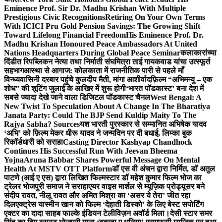
Eminence Prof. Sir Dr. Madhu Krishan With Multiple
Prestigious Civic Recognitions
Retiring On Your Own Terms
With ICICI Pru Gold Pension Savings: The Growing Shift
Toward Lifelong Financial Freedom
His Eminence Prof. Dr.
Madhu Krishan Honoured Peace Ambassadors At United
Nations Headquarters During Global Peace Seminar
कलाकारांच्या
दिंडीत रिपब्लिकन नेत्या तथा निर्माती संघमित्रा ताई गायकवाड यांचा उत्स्फूर्त
सहभाग
आस्था से आगाज: कोलकाता में राजनीतिक पारी से पहले माँ
विन्ध्यवासिनी दरबार पहुंचे कुलदीप मैती, मांगा आशीर्वाद
फ़िल्म “अभिमन्यु – एक
शोध” की शूटिंग जुलाई के आखिर में शुरू होगी
‘भारत पॉडकास्ट’ बना देश में
सबसे ज्यादा देखे जाने वाला डिजिटल पॉडकास्ट चैनल
West Bengal: A
New Twist To Speculation About A Change In The Bharatiya
Janata Party: Could The BJP Send Kuldip Maity To The
Rajya Sabha? Sources
यश भारती पुरस्कार से सम्मानित अभिषेक यादव
‘अभि’ को फ़िल्म मेकर धीरू यादव ने जन्मदिन पर दी बधाई, लिम्का बुक
रिकॉर्डधारी को सराहा
Casting Director Kashyap Chandhock
Continues His Successful Run With Jeevan Bheema
Yojna
Aruna Babbar Shares Powerful Message On Mental
Health At MSTV OTT Platform
डॉ एस वी अंचन द्वारा निर्मित, डॉ अतुल
पाटणे (आई ए एस) द्वारा लिखित फिल्मस्टार डॉ महेश कुमार फिल्म भोज का
ट्रेलर भोजपुरी समाज ने सराहा
एयर वाइस मार्शल से म्यूज़िक प्रोड्यूसर बने
संदीप रावत, नीलू रावत और अमित मिश्रा का ‘असर ये तेरा’ जीत रहा
दिल
एक्ट्रेस यास्मीन खान को फिल्म ‘देहाती डिस्को’ के लिए बेस्ट सपोर्टिंग
एक्टर का दादा साहब फाल्के इंडियन टेलीविज़न अवॉर्ड मिला।
देसी स्टार समर