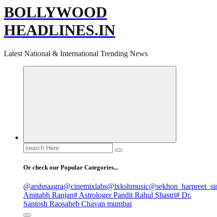
BOLLYWOOD
HEADLINES.IN
Latest National & International Trending News
Search
for:
Or check our Popular Categories...
@arshnaagra
@cinemixlabs
@lxkshmusic
@sekhon_harpreet_si
Amitabh Ranjan
# Astrologer Pandit Rahul Shastri
# Dr.
Santosh Raosaheb Chavan mumbai