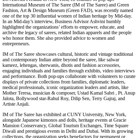
International Museum of The Saree (IM of The Saree) and Green
Fashion, Art & Design Museum (Green FAD), was recently named
one of the top 30 influential women of Indian heritage by Mid-day.
In an Mid-day’s interview, Business Advisor Ashvini humbly
highlighted the organizations’ efforts to empower, educate, and
archive the legacy of sarees, related Indian apparels and the people
who honor them. She also provided advice to women and
entrepreneurs.
IM of The Saree showcases cultural, historic and vintage traditional
and contemporary Indian attire beyond the saree, like salwar
kameez, lehengas, sherwanis, dhotis and fashion accessories,
engaging individuals and families through exhibits, video interviews
and performance. Both pop-ups collaborate with volunteers to curate
displays of private collections from families, diplomatic leaders,
medical professionals, iconic organization leaders and artists, like
Mother Teresa, musician & composer, Ustad Kamal Sabri , Pt. Anup
Jalota, Bollywood star-Rahul Roy, Dilip Sen, Terry Gajraj, and
Artiste Anjali.
IM of The Saree has exhibited at CUNY University, New York,
alongside Japanese kimonos and dolls, heritage events at Gracie
Mansion Conservancy, Global Tourism Exchanges, Time Square
Diwali and prestigious events in Delhi and Dubai. With its growing
collections, the organization seeks benefactors for permanent or