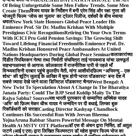
Of Being Unforgettable Some Men Follow Trends. Some Men
Create Them
विजय यादव के निर्देशन में बनी प्रेम सिंह और रक्षा गुप्ता की
भोजपुरी फिल्म ‘जोरू का गुलाम’ का ट्रेलर रिलीज, दर्शकों के बीच मचाया
धमाल
New York State Honours Global Peace Leader His
Eminence Prof. Sir Dr. Madhu Krishan With Multiple
Prestigious Civic Recognitions
Retiring On Your Own Terms
With ICICI Pru Gold Pension Savings: The Growing Shift
Toward Lifelong Financial Freedom
His Eminence Prof. Dr.
Madhu Krishan Honoured Peace Ambassadors At United
Nations Headquarters During Global Peace Seminar
कलाकारांच्या
दिंडीत रिपब्लिकन नेत्या तथा निर्माती संघमित्रा ताई गायकवाड यांचा उत्स्फूर्त
सहभाग
आस्था से आगाज: कोलकाता में राजनीतिक पारी से पहले माँ
विन्ध्यवासिनी दरबार पहुंचे कुलदीप मैती, मांगा आशीर्वाद
फ़िल्म “अभिमन्यु – एक
शोध” की शूटिंग जुलाई के आखिर में शुरू होगी
‘भारत पॉडकास्ट’ बना देश में
सबसे ज्यादा देखे जाने वाला डिजिटल पॉडकास्ट चैनल
West Bengal: A
New Twist To Speculation About A Change In The Bharatiya
Janata Party: Could The BJP Send Kuldip Maity To The
Rajya Sabha? Sources
यश भारती पुरस्कार से सम्मानित अभिषेक यादव
‘अभि’ को फ़िल्म मेकर धीरू यादव ने जन्मदिन पर दी बधाई, लिम्का बुक
रिकॉर्डधारी को सराहा
Casting Director Kashyap Chandhock
Continues His Successful Run With Jeevan Bheema
Yojna
Aruna Babbar Shares Powerful Message On Mental
Health At MSTV OTT Platform
डॉ एस वी अंचन द्वारा निर्मित, डॉ अतुल
पाटणे (आई ए एस) द्वारा लिखित फिल्मस्टार डॉ महेश कुमार फिल्म भोज का