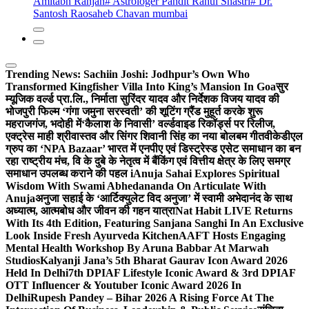
Amitabh Ranjan
# Astrologer Pandit Rahul Shastri
# Dr.
Santosh Raosaheb Chavan mumbai
Trending News:
Sachiin Joshi: Jodhpur’s Own Who
Transformed Kingfisher Villa Into King’s Mansion In Goa
सुर
म्यूजिक वर्ल्ड प्रा.लि., निर्माता सुरिंदर यादव और निर्देशक विजय यादव की
भोजपुरी फिल्म ‘गंगा जमुना सरस्वती’ की शूटिंग ग्रैंड मुहूर्त करके शुरू
महराजगंज, भदोही में
‘कैलाश के निवासी’ वर्ल्डवाइड रिकॉर्ड्स पर रिलीज,
एक्ट्रेस माही श्रीवास्तव और सिंगर शिवानी सिंह का नया बोलबम गीत
वीकेडीएल
ग्रुप का ‘NPA Bazaar’ भारत में एनपीए एवं डिस्ट्रेस्ड एसेट समाधान का बन
रहा राष्ट्रीय मंच, वि के दुबे के नेतृत्व में बैंकिंग एवं वित्तीय क्षेत्र के लिए समग्र
समाधान उपलब्ध कराने की पहल i
Anuja Sahai Explores Spiritual
Wisdom With Swami Abhedananda On Articulate With
Anuja
अनुजा सहाई के ‘आर्टिक्युलेट विद अनुजा’ में स्वामी अभेदानंद के साथ
अध्यात्म, आत्मबोध और जीवन की गहन यात्रा
Nat Habit LIVE Returns
With Its 4th Edition, Featuring Sanjana Sanghi In An Exclusive
Look Inside Fresh Ayurveda Kitchen
AAFT Hosts Engaging
Mental Health Workshop By Aruna Babbar At Marwah
Studios
Kalyanji Jana’s 5th Bharat Gaurav Icon Award 2026
Held In Delhi
7th DPIAF Lifestyle Iconic Award & 3rd DPIAF
OTT Influencer & Youtuber Iconic Award 2026 In
Delhi
Rupesh Pandey – Bihar 2026 A Rising Force At The