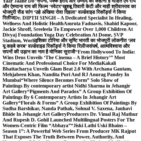
Yaar Jaane Do”
सपनों, पक्के इरादे और उम्मीद की कहानी है मोहित एम राय
और ऐश्याना राय की फिल्म ‘स्वेटर’
खुशबू तिवारी केटी और माही श्रीवास्तव का
भोजपुरी सैड सांग ‘उहे अंखिया रोवा दिहला’ वर्ल्डवाइड रिकॉर्ड्स ने किया
रिलीज
Dr. DIPTII SINGH – A Dedicated Specialist In Healing,
Wellness And Holistic Health
Amruta Fadnavis, Shahid Kapoor,
Jackie Shroff, Sreeleela To Empower Over 1,000 Children At
Divyaj Foundation Yoga Day Celebration At Dome, SVP
Stadium, Worli
इशिका टोरिया और सृष्टि भारती का भोजपुरी लोकगीत ‘लव
यू कहबे करब’ वर्ल्डवाइड रिकॉर्ड्स ने किया रिलीज
संघर्ष, आत्मविश्वास और
सपनों की उड़ान का नाम है मोनिका सुराजी
“From Hollywood To India:
Wins Deus Unveils ‘The Cinema – A Brief History’” Most
Cinematic And Professional Choice For Media
Kakali
Bhattacharya Unveils Glam Beat 2.0 With Archana Gautam,
Mehjabeen Khan, Nandita Puri And RJ Anurag Pandey In
Mumbai
“Where Silence Becomes Form” Solo Show of
Paintings By contemporary artist Nidhi Sharma in Jehangir
Art Gallery
“Pigments And Paradox” A Group Exhibition Of
Paintings By 6 Contemporary Artists In Jehangir Art
Gallery
“Florals & Forms” A Group Exhibition Of Paintings By
Sudha Barshikar, Nanda Pathak, Sohnal V. Saxena, Janhavi
Bhide In Jehangir Art Gallery
Producers Dr. Vimal Raj Mathur
And Rupesh D. Gohil Launched Multilingual Posters For The
Women-Centric Film “Abhaya”
“Jiski Lathi Uski Bhains –
Season 1”: A Powerful Web Series From Producer MK Rajput
That Exposes The Truth Between Power, Authority, And