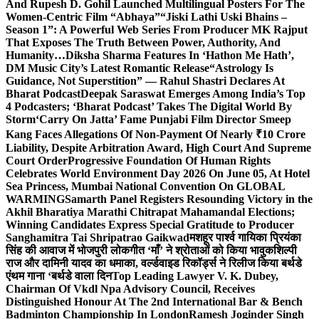
And Rupesh D. Gohil Launched Multilingual Posters For The
Women-Centric Film “Abhaya”
“Jiski Lathi Uski Bhains –
Season 1”: A Powerful Web Series From Producer MK Rajput
That Exposes The Truth Between Power, Authority, And
Humanity…
Diksha Sharma Features In ‘Hathon Me Hath’,
DM Music City’s Latest Romantic Release
“Astrology Is
Guidance, Not Superstition” — Rahul Shastri Declares At
Bharat Podcast
Deepak Saraswat Emerges Among India’s Top
4 Podcasters; ‘Bharat Podcast’ Takes The Digital World By
Storm
‘Carry On Jatta’ Fame Punjabi Film Director Smeep
Kang Faces Allegations Of Non-Payment Of Nearly ₹10 Crore
Liability, Despite Arbitration Award, High Court And Supreme
Court Order
Progressive Foundation Of Human Rights
Celebrates World Environment Day 2026 On June 05, At Hotel
Sea Princess, Mumbai National Convention On GLOBAL
WARMING
Samarth Panel Registers Resounding Victory in the
Akhil Bharatiya Marathi Chitrapat Mahamandal Elections;
Winning Candidates Express Special Gratitude to Producer
Sanghamitra Tai Shripatrao Gaikwad
मशहूर पार्श्व गायिका प्रियंका
सिंह की आवाज में भोजपुरी लोकगीत ‘माँ’ ने श्रोताओं को किया भावुक
शिल्पी
राज और दामिनी यादव का धमाका, वर्ल्डवाइड रिकॉर्ड्स ने रिलीज किया बर्थडे
एंथम गाना ‘बर्थडे वाला दिन
Top Leading Lawyer V. K. Dubey,
Chairman Of Vkdl Npa Advisory Council, Receives
Distinguished Honour At The 2nd International Bar & Bench
Badminton Championship In London
Ramesh Joginder Singh