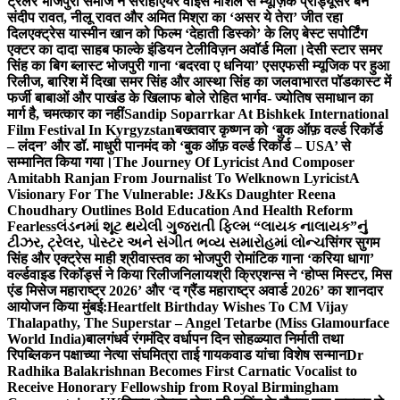
ट्रेलर भोजपुरी समाज ने सराहा
एयर वाइस मार्शल से म्यूज़िक प्रोड्यूसर बने
संदीप रावत, नीलू रावत और अमित मिश्रा का ‘असर ये तेरा’ जीत रहा
दिल
एक्ट्रेस यास्मीन खान को फिल्म ‘देहाती डिस्को’ के लिए बेस्ट सपोर्टिंग
एक्टर का दादा साहब फाल्के इंडियन टेलीविज़न अवॉर्ड मिला।
देसी स्टार समर
सिंह का बिग ब्लास्ट भोजपुरी गाना ‘बदरवा ए धनिया’ एसएफसी म्यूजिक पर हुआ
रिलीज, बारिश में दिखा समर सिंह और आस्था सिंह का जलवा
भारत पॉडकास्ट में
फर्जी बाबाओं और पाखंड के खिलाफ बोले रोहित भार्गव- ज्योतिष समाधान का
मार्ग है, चमत्कार का नहीं
Sandip Soparrkar At Bishkek International
Film Festival In Kyrgyzstan
बख्तवार कृष्णन को ‘बुक ऑफ़ वर्ल्ड रिकॉर्ड
– लंदन’ और डॉ. माधुरी पानमंद को ‘बुक ऑफ़ वर्ल्ड रिकॉर्ड – USA’ से
सम्मानित किया गया।
The Journey Of Lyricist And Composer
Amitabh Ranjan From Journalist To Welknown Lyricist
A
Visionary For The Vulnerable: J&Ks Daughter Reena
Choudhary Outlines Bold Education And Health Reform
Fearless
લંડનમાં શૂટ થયેલી ગુજરાતી ફિલ્મ “લાયક નાલાયક”નું
ટીઝર, ટ્રેલર, પોસ્ટર અને સંગીત ભવ્ય સમારોહમાં લોન્ચ
सिंगर सुगम
सिंह और एक्ट्रेस माही श्रीवास्तव का भोजपुरी रोमांटिक गाना ‘करिया धागा’
वर्ल्डवाइड रिकॉर्ड्स ने किया रिलीज
निलायश्री क्रिएशन्स ने ‘होप्स मिस्टर, मिस
एंड मिसेज महाराष्ट्र 2026’ और ‘द ग्रैंड महाराष्ट्र अवार्ड 2026’ का शानदार
आयोजन किया मुंबई:
Heartfelt Birthday Wishes To CM Vijay
Thalapathy, The Superstar – Angel Tetarbe (Miss Glamourface
World India)
बालगंधर्व रंगमंदिर वर्धापन दिन सोहळ्यात निर्माती तथा
रिपब्लिकन पक्षाच्या नेत्या संघमित्रा ताई गायकवाड यांचा विशेष सन्मान
Dr
Radhika Balakrishnan Becomes First Carnatic Vocalist to
Receive Honorary Fellowship from Royal Birmingham