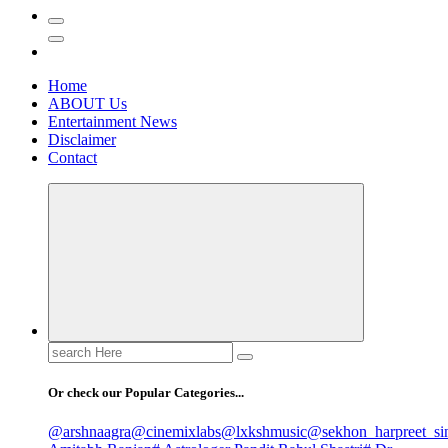
Home
ABOUT Us
Entertainment News
Disclaimer
Contact
Search
for:
Or check our Popular Categories...
@arshnaagra
@cinemixlabs
@lxkshmusic
@sekhon_harpreet_si