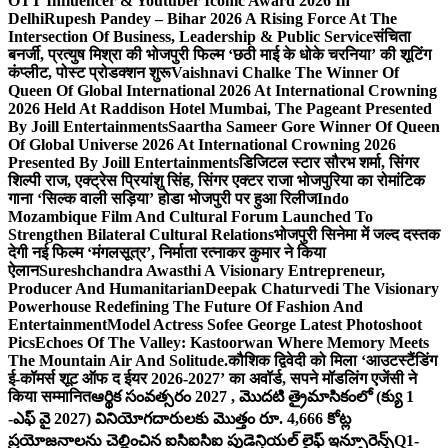
OTT Influencer & Youtuber Iconic Award 2026 In
Delhi
Rupesh Pandey – Bihar 2026 A Rising Force At The
Intersection Of Business, Leadership & Public Service
संचिता
बनर्जी, प्रत्युष मिश्रा की भोजपुरी फिल्म ‘छठी माई के धोके चरनिया’ की शूटिंग
कंप्लीट, पोस्ट प्रोडक्शन शुरू
Vaishnavi Chalke The Winner Of
Queen Of Global International 2026 At International Crowning
2026 Held At Raddison Hotel Mumbai, The Pageant Presented
By Joill Entertainments
Saartha Sameer Gore Winner Of Queen
Of Global Universe 2026 At International Crowning 2026
Presented By Joill Entertainments
डिजिटल स्टार सौरभ शर्मा, सिंगर
शिल्पी राज, एक्ट्रेस प्रियांशु सिंह, सिंगर एक्टर राजा भोजपुरिया का रोमांटिक
गाना ‘सिल्क वाली सड़िया’ होडा भोजपुरी पर हुआ रिलीज
Indo
Mozambique Film And Cultural Forum Launched To
Strengthen Bilateral Cultural Relations
भोजपुरी सिनेमा में जल्द दस्तक
देगी नई फिल्म ‘मंगलसूत्र’, निर्माता रत्नाकर कुमार ने किया
ऐलान
Sureshchandra Awasthi A Visionary Entrepreneur,
Producer And Humanitarian
Deepak Chaturvedi The Visionary
Powerhouse Redefining The Future Of Fashion And
Entertainment
Model Actress Sofee George Latest Photoshoot
Pics
Echoes Of The Valley: Kastoorwan Where Memory Meets
The Mountain Air And Solitude.
कौशिक द्विवेदी को मिला ‘आउटस्टैंडिंग
ई-कॉमर्स शूट ऑफ द ईयर 2026-2027’ का अवॉर्ड, सपने मॉडलिंग एजेंसी ने
किया सम्मानित
ఆర్థిక సంవత్సరం 2027 , మొదటి త్రైమాసికంలో (క్యు 1
-ఎఫ్ వై 2027) వినియోగదారులకు మొత్తం రూ. 4,666 కోట్ల
ప్రయోజనాలను చెల్లించిన ఐసిఐసిఐ ప్రుడెన్షియల్ లైఫ్ ఇన్సూరెన్స్
Q1-