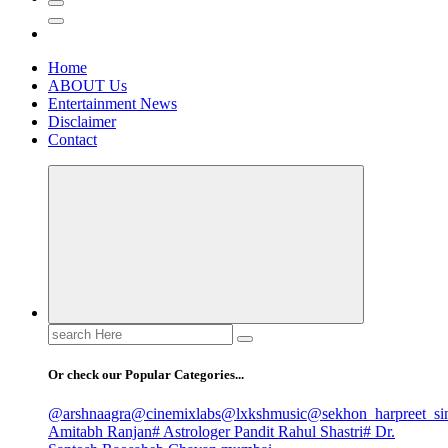
Home
ABOUT Us
Entertainment News
Disclaimer
Contact
Search
for:
Or check our Popular Categories...
@arshnaagra
@cinemixlabs
@lxkshmusic
@sekhon_harpreet_si
Amitabh Ranjan
# Astrologer Pandit Rahul Shastri
# Dr.