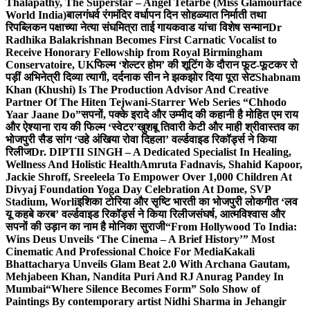
Thalapathy, The Superstar – Angel Tetarbe (Miss Glamourface
World India)
बालगंधर्व रंगमंदिर वर्धापन दिन सोहळ्यात निर्माती तथा
रिपब्लिकन पक्षाच्या नेत्या संघमित्रा ताई गायकवाड यांचा विशेष सन्मान
Dr
Radhika Balakrishnan Becomes First Carnatic Vocalist to
Receive Honorary Fellowship from Royal Birmingham
Conservatoire, UK
फिल्म ‘शेल्टर होम’ की शूटिंग के दौरान फूट-फूटकर रो
पड़ीं अभिनेत्री दिव्या त्यागी, दर्दनाक सीन ने झकझोर दिया पूरा सेट
Shabnam
Khan (Khushi) Is The Production Advisor And Creative
Partner Of The Hiten Tejwani-Starrer Web Series “Chhodo
Yaar Jaane Do”
सपनों, पक्के इरादे और उम्मीद की कहानी है मोहित एम राय
और ऐश्याना राय की फिल्म ‘स्वेटर’
खुशबू तिवारी केटी और माही श्रीवास्तव का
भोजपुरी सैड सांग ‘उहे अंखिया रोवा दिहला’ वर्ल्डवाइड रिकॉर्ड्स ने किया
रिलीज
Dr. DIPTII SINGH – A Dedicated Specialist In Healing,
Wellness And Holistic Health
Amruta Fadnavis, Shahid Kapoor,
Jackie Shroff, Sreeleela To Empower Over 1,000 Children At
Divyaj Foundation Yoga Day Celebration At Dome, SVP
Stadium, Worli
इशिका टोरिया और सृष्टि भारती का भोजपुरी लोकगीत ‘लव
यू कहबे करब’ वर्ल्डवाइड रिकॉर्ड्स ने किया रिलीज
संघर्ष, आत्मविश्वास और
सपनों की उड़ान का नाम है मोनिका सुराजी
“From Hollywood To India:
Wins Deus Unveils ‘The Cinema – A Brief History’” Most
Cinematic And Professional Choice For Media
Kakali
Bhattacharya Unveils Glam Beat 2.0 With Archana Gautam,
Mehjabeen Khan, Nandita Puri And RJ Anurag Pandey In
Mumbai
“Where Silence Becomes Form” Solo Show of
Paintings By contemporary artist Nidhi Sharma in Jehangir