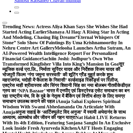
Santosh Raosaheb Chavan mumbai
Trending News:
Actress Aliya Khan Says She Wishes She Had
Started Acting Earlier
Shanaya Al Haq: A Rising Star In Acting
And Modeling, Chasing Big Dreams
“Eternal Whispers Of
Stone” Solo Show Of Paintings By Uma Krishnamoorthy In
Nehru Centre Art Gallery
Melooha Launches Artha Sutram, An
AI-Powered Wealth Intelligence Report For Personalized
Financial Guidance
Sachiin Joshi: Jodhpur’s Own Who
Transformed Kingfisher Villa Into King’s Mansion In Goa
सुर
म्यूजिक वर्ल्ड प्रा.लि., निर्माता सुरिंदर यादव और निर्देशक विजय यादव की
भोजपुरी फिल्म ‘गंगा जमुना सरस्वती’ की शूटिंग ग्रैंड मुहूर्त करके शुरू
महराजगंज, भदोही में
‘कैलाश के निवासी’ वर्ल्डवाइड रिकॉर्ड्स पर रिलीज,
एक्ट्रेस माही श्रीवास्तव और सिंगर शिवानी सिंह का नया बोलबम गीत
वीकेडीएल
ग्रुप का ‘NPA Bazaar’ भारत में एनपीए एवं डिस्ट्रेस्ड एसेट समाधान का बन
रहा राष्ट्रीय मंच, वि के दुबे के नेतृत्व में बैंकिंग एवं वित्तीय क्षेत्र के लिए समग्र
समाधान उपलब्ध कराने की पहल i
Anuja Sahai Explores Spiritual
Wisdom With Swami Abhedananda On Articulate With
Anuja
अनुजा सहाई के ‘आर्टिक्युलेट विद अनुजा’ में स्वामी अभेदानंद के साथ
अध्यात्म, आत्मबोध और जीवन की गहन यात्रा
Nat Habit LIVE Returns
With Its 4th Edition, Featuring Sanjana Sanghi In An Exclusive
Look Inside Fresh Ayurveda Kitchen
AAFT Hosts Engaging