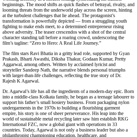
beginnings. The mood shifts as quick flashes of betrayal, rivalry, and
looming threats from the underworld play across the screen, hinting
at the turbulent challenges that lie ahead. The protagonist’s
transformation is powerfully depicted — from a struggling youth
fighting to make ends meet, to a determined entrepreneur rising
above adversity. The teaser crescendos with a shot of the central
character standing tall before a roaring crowd, underscoring the
film’s tagline: “Zero to Hero: A Real Life Journey.”
The film stars Ravi Bhatia in a gritty lead role, supported by Gyan
Prakash, Bharti Awasthi, Diksha Thakur, Godaan Kumar, Pretty
Aggarwal, among others. Written by acclaimed lyricist and
storyteller Sandeep Nath, the narrative blends personal triumphs
with larger-than-life challenges, reflecting the true story of Dr.
Rajesh K Agarwal.
Dr. Agarwal’s life has all the ingredients of a modern-day epic. Born
into a middle-class Kolkata family, he began as a teenage labourer to
support his father’s small hosiery business. From packaging nylon
undergarments in the 1970s to building a flourishing garment
empire, his story is one of sheer perseverance. His leap into the
world of sustainable metal recycling later saw him establish RKG
International FZC, now a global giant with operations in 33
countries. Today, Agarwal is not only a business leader but also a
philanthropist championing education, healthcare, and