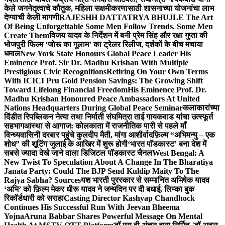
केले जननेतृत्वाचे कौतुक, महिला सक्षमीकरणासाठी शासनाच्या योजनांचा लाभ
देण्याची केली मागणी
RAJESHH DATTATRYA BHUJLE The Art
Of Being Unforgettable Some Men Follow Trends. Some Men
Create Them
विजय यादव के निर्देशन में बनी प्रेम सिंह और रक्षा गुप्ता की
भोजपुरी फिल्म ‘जोरू का गुलाम’ का ट्रेलर रिलीज, दर्शकों के बीच मचाया
धमाल
New York State Honours Global Peace Leader His
Eminence Prof. Sir Dr. Madhu Krishan With Multiple
Prestigious Civic Recognitions
Retiring On Your Own Terms
With ICICI Pru Gold Pension Savings: The Growing Shift
Toward Lifelong Financial Freedom
His Eminence Prof. Dr.
Madhu Krishan Honoured Peace Ambassadors At United
Nations Headquarters During Global Peace Seminar
कलाकारांच्या
दिंडीत रिपब्लिकन नेत्या तथा निर्माती संघमित्रा ताई गायकवाड यांचा उत्स्फूर्त
सहभाग
आस्था से आगाज: कोलकाता में राजनीतिक पारी से पहले माँ
विन्ध्यवासिनी दरबार पहुंचे कुलदीप मैती, मांगा आशीर्वाद
फ़िल्म “अभिमन्यु – एक
शोध” की शूटिंग जुलाई के आखिर में शुरू होगी
‘भारत पॉडकास्ट’ बना देश में
सबसे ज्यादा देखे जाने वाला डिजिटल पॉडकास्ट चैनल
West Bengal: A
New Twist To Speculation About A Change In The Bharatiya
Janata Party: Could The BJP Send Kuldip Maity To The
Rajya Sabha? Sources
यश भारती पुरस्कार से सम्मानित अभिषेक यादव
‘अभि’ को फ़िल्म मेकर धीरू यादव ने जन्मदिन पर दी बधाई, लिम्का बुक
रिकॉर्डधारी को सराहा
Casting Director Kashyap Chandhock
Continues His Successful Run With Jeevan Bheema
Yojna
Aruna Babbar Shares Powerful Message On Mental