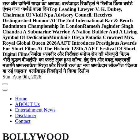
राज और दामिनी यादव का धमाका, वर्ल्डवाइड रिकॉर्ड्स ने रिलीज किया बर्थडे
एंथम गाना ‘बर्थडे वाला दिन
Top Leading Lawyer V. K. Dubey,
Chairman Of Vkdl Npa Advisory Council, Receives
Distinguished Honour At The 2nd International Bar & Bench
Badminton Championship In London
Ramesh Joginder Singh
Chandra A Submarine Warrior, A Nation Builder And A Living
Symbol Of Dedication
Mumbai’s Divya Patadia Crowned Mrs.
Royal Global Queen 2026
AAFT Introduces Prestigious Awards
For Short Films At The Historic 128th AAFT Festival Of Short
Digital Films
निर्माता धरमवीर और निर्देशक मनोज सेन की भोजपुरी फिल्म
‘मेरी दुल्हन वीआईपी’ का फर्स्ट लुक हुआ लॉन्च, इंदु सेन और बबलू चक्रवर्ती
मचायेंगे धमाल
राकेश मिश्रा और शिल्पी राज का नया धमाकेदार लोकगीत ‘दिलवा
बा रुई जइसन’ वर्ल्डवाइड रिकॉर्ड्स ने किया रिलीज
Sun. Aug 9th, 2026
Home
ABOUT Us
Entertainment News
Disclaimer
Contact
BOLLYWOOD