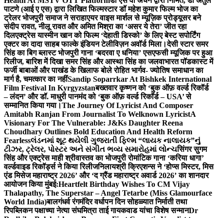
Health At MSTV OTT Platform
डॉ एस वी अंचन द्वारा निर्मित, डॉ अतुल
पाटणे (आई ए एस) द्वारा लिखित फिल्मस्टार डॉ महेश कुमार फिल्म भोज का
ट्रेलर भोजपुरी समाज ने सराहा
एयर वाइस मार्शल से म्यूज़िक प्रोड्यूसर बने
संदीप रावत, नीलू रावत और अमित मिश्रा का ‘असर ये तेरा’ जीत रहा
दिल
एक्ट्रेस यास्मीन खान को फिल्म ‘देहाती डिस्को’ के लिए बेस्ट सपोर्टिंग
एक्टर का दादा साहब फाल्के इंडियन टेलीविज़न अवॉर्ड मिला।
देसी स्टार समर
सिंह का बिग ब्लास्ट भोजपुरी गाना ‘बदरवा ए धनिया’ एसएफसी म्यूजिक पर हुआ
रिलीज, बारिश में दिखा समर सिंह और आस्था सिंह का जलवा
भारत पॉडकास्ट में
फर्जी बाबाओं और पाखंड के खिलाफ बोले रोहित भार्गव- ज्योतिष समाधान का
मार्ग है, चमत्कार का नहीं
Sandip Soparrkar At Bishkek International
Film Festival In Kyrgyzstan
बख्तवार कृष्णन को ‘बुक ऑफ़ वर्ल्ड रिकॉर्ड
– लंदन’ और डॉ. माधुरी पानमंद को ‘बुक ऑफ़ वर्ल्ड रिकॉर्ड – USA’ से
सम्मानित किया गया।
The Journey Of Lyricist And Composer
Amitabh Ranjan From Journalist To Welknown Lyricist
A
Visionary For The Vulnerable: J&Ks Daughter Reena
Choudhary Outlines Bold Education And Health Reform
Fearless
લંડનમાં શૂટ થયેલી ગુજરાતી ફિલ્મ “લાયક નાલાયક”નું
ટીઝર, ટ્રેલર, પોસ્ટર અને સંગીત ભવ્ય સમારોહમાં લોન્ચ
सिंगर सुगम
सिंह और एक्ट्रेस माही श्रीवास्तव का भोजपुरी रोमांटिक गाना ‘करिया धागा’
वर्ल्डवाइड रिकॉर्ड्स ने किया रिलीज
निलायश्री क्रिएशन्स ने ‘होप्स मिस्टर, मिस
एंड मिसेज महाराष्ट्र 2026’ और ‘द ग्रैंड महाराष्ट्र अवार्ड 2026’ का शानदार
आयोजन किया मुंबई:
Heartfelt Birthday Wishes To CM Vijay
Thalapathy, The Superstar – Angel Tetarbe (Miss Glamourface
World India)
बालगंधर्व रंगमंदिर वर्धापन दिन सोहळ्यात निर्माती तथा
रिपब्लिकन पक्षाच्या नेत्या संघमित्रा ताई गायकवाड यांचा विशेष सन्मान
Dr