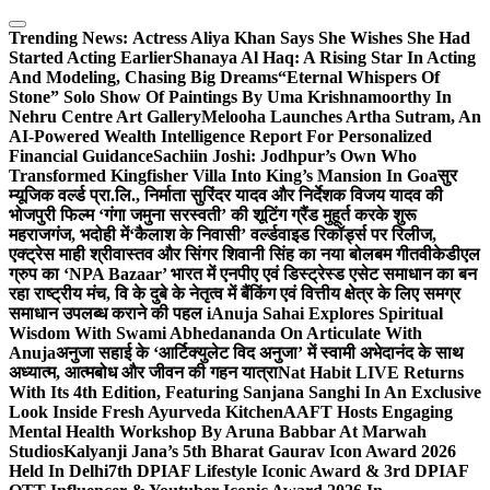
Skip
to
Trending News:
Actress Aliya Khan Says She Wishes She Had
content
Started Acting Earlier
Shanaya Al Haq: A Rising Star In Acting
And Modeling, Chasing Big Dreams
“Eternal Whispers Of
Stone” Solo Show Of Paintings By Uma Krishnamoorthy In
Nehru Centre Art Gallery
Melooha Launches Artha Sutram, An
AI-Powered Wealth Intelligence Report For Personalized
Financial Guidance
Sachiin Joshi: Jodhpur’s Own Who
Transformed Kingfisher Villa Into King’s Mansion In Goa
सुर
म्यूजिक वर्ल्ड प्रा.लि., निर्माता सुरिंदर यादव और निर्देशक विजय यादव की
भोजपुरी फिल्म ‘गंगा जमुना सरस्वती’ की शूटिंग ग्रैंड मुहूर्त करके शुरू
महराजगंज, भदोही में
‘कैलाश के निवासी’ वर्ल्डवाइड रिकॉर्ड्स पर रिलीज,
एक्ट्रेस माही श्रीवास्तव और सिंगर शिवानी सिंह का नया बोलबम गीत
वीकेडीएल
ग्रुप का ‘NPA Bazaar’ भारत में एनपीए एवं डिस्ट्रेस्ड एसेट समाधान का बन
रहा राष्ट्रीय मंच, वि के दुबे के नेतृत्व में बैंकिंग एवं वित्तीय क्षेत्र के लिए समग्र
समाधान उपलब्ध कराने की पहल i
Anuja Sahai Explores Spiritual
Wisdom With Swami Abhedananda On Articulate With
Anuja
अनुजा सहाई के ‘आर्टिक्युलेट विद अनुजा’ में स्वामी अभेदानंद के साथ
अध्यात्म, आत्मबोध और जीवन की गहन यात्रा
Nat Habit LIVE Returns
With Its 4th Edition, Featuring Sanjana Sanghi In An Exclusive
Look Inside Fresh Ayurveda Kitchen
AAFT Hosts Engaging
Mental Health Workshop By Aruna Babbar At Marwah
Studios
Kalyanji Jana’s 5th Bharat Gaurav Icon Award 2026
Held In Delhi
7th DPIAF Lifestyle Iconic Award & 3rd DPIAF