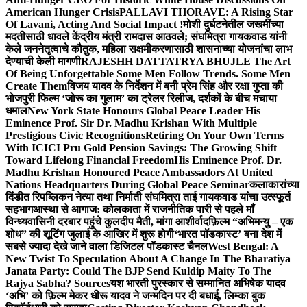
American Hunger Crisis
PALLAVI THORAVE: A Rising Star
Of Lavani, Acting And Social Impact !
मोशी दुर्घटनेतील जखमींच्या
मदतीसाठी धावले केंद्रीय मंत्री रामदास आठवले; संघमित्रा गायकवाड यांनी
केले जननेतृत्वाचे कौतुक, महिला सक्षमीकरणासाठी शासनाच्या योजनांचा लाभ
देण्याची केली मागणी
RAJESHH DATTATRYA BHUJLE The Art
Of Being Unforgettable Some Men Follow Trends. Some Men
Create Them
विजय यादव के निर्देशन में बनी प्रेम सिंह और रक्षा गुप्ता की
भोजपुरी फिल्म ‘जोरू का गुलाम’ का ट्रेलर रिलीज, दर्शकों के बीच मचाया
धमाल
New York State Honours Global Peace Leader His
Eminence Prof. Sir Dr. Madhu Krishan With Multiple
Prestigious Civic Recognitions
Retiring On Your Own Terms
With ICICI Pru Gold Pension Savings: The Growing Shift
Toward Lifelong Financial Freedom
His Eminence Prof. Dr.
Madhu Krishan Honoured Peace Ambassadors At United
Nations Headquarters During Global Peace Seminar
कलाकारांच्या
दिंडीत रिपब्लिकन नेत्या तथा निर्माती संघमित्रा ताई गायकवाड यांचा उत्स्फूर्त
सहभाग
आस्था से आगाज: कोलकाता में राजनीतिक पारी से पहले माँ
विन्ध्यवासिनी दरबार पहुंचे कुलदीप मैती, मांगा आशीर्वाद
फ़िल्म “अभिमन्यु – एक
शोध” की शूटिंग जुलाई के आखिर में शुरू होगी
‘भारत पॉडकास्ट’ बना देश में
सबसे ज्यादा देखे जाने वाला डिजिटल पॉडकास्ट चैनल
West Bengal: A
New Twist To Speculation About A Change In The Bharatiya
Janata Party: Could The BJP Send Kuldip Maity To The
Rajya Sabha? Sources
यश भारती पुरस्कार से सम्मानित अभिषेक यादव
‘अभि’ को फ़िल्म मेकर धीरू यादव ने जन्मदिन पर दी बधाई, लिम्का बुक