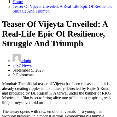
Home
Teaser Of Vijeyta Unveiled: A Real-Life Epic Of Resilience,
Struggle And Triumph
Teaser Of Vijeyta Unveiled: A
Real-Life Epic Of Resilience,
Struggle And Triumph
admin
24x7 News
September 5, 2025
0 Comments
Mumbai: The official teaser of Vijeyta has been released, and it is
already creating ripples in the industry. Directed by Rajiv S Ruia
and produced by Dr. Rajesh K Agarwal under the banner of RKG
Movies, the film is set to bring alive one of the most inspiring real-
life journeys ever told on Indian cinema.
The teaser opens with raw, emotional visuals — a young man
working tirelessly in a modest setting, symbolizing his humble