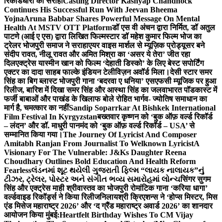
रिकॉर्डधारी को सराहा
Casting Director Kashyap Chandhock
Continues His Successful Run With Jeevan Bheema
Yojna
Aruna Babbar Shares Powerful Message On Mental
Health At MSTV OTT Platform
डॉ एस वी अंचन द्वारा निर्मित, डॉ अतुल
पाटणे (आई ए एस) द्वारा लिखित फिल्मस्टार डॉ महेश कुमार फिल्म भोज का
ट्रेलर भोजपुरी समाज ने सराहा
एयर वाइस मार्शल से म्यूज़िक प्रोड्यूसर बने
संदीप रावत, नीलू रावत और अमित मिश्रा का ‘असर ये तेरा’ जीत रहा
दिल
एक्ट्रेस यास्मीन खान को फिल्म ‘देहाती डिस्को’ के लिए बेस्ट सपोर्टिंग
एक्टर का दादा साहब फाल्के इंडियन टेलीविज़न अवॉर्ड मिला।
देसी स्टार समर
सिंह का बिग ब्लास्ट भोजपुरी गाना ‘बदरवा ए धनिया’ एसएफसी म्यूजिक पर हुआ
रिलीज, बारिश में दिखा समर सिंह और आस्था सिंह का जलवा
भारत पॉडकास्ट में
फर्जी बाबाओं और पाखंड के खिलाफ बोले रोहित भार्गव- ज्योतिष समाधान का
मार्ग है, चमत्कार का नहीं
Sandip Soparrkar At Bishkek International
Film Festival In Kyrgyzstan
बख्तवार कृष्णन को ‘बुक ऑफ़ वर्ल्ड रिकॉर्ड
– लंदन’ और डॉ. माधुरी पानमंद को ‘बुक ऑफ़ वर्ल्ड रिकॉर्ड – USA’ से
सम्मानित किया गया।
The Journey Of Lyricist And Composer
Amitabh Ranjan From Journalist To Welknown Lyricist
A
Visionary For The Vulnerable: J&Ks Daughter Reena
Choudhary Outlines Bold Education And Health Reform
Fearless
લંડનમાં શૂટ થયેલી ગુજરાતી ફિલ્મ “લાયક નાલાયક”નું
ટીઝર, ટ્રેલર, પોસ્ટર અને સંગીત ભવ્ય સમારોહમાં લોન્ચ
सिंगर सुगम
सिंह और एक्ट्रेस माही श्रीवास्तव का भोजपुरी रोमांटिक गाना ‘करिया धागा’
वर्ल्डवाइड रिकॉर्ड्स ने किया रिलीज
निलायश्री क्रिएशन्स ने ‘होप्स मिस्टर, मिस
एंड मिसेज महाराष्ट्र 2026’ और ‘द ग्रैंड महाराष्ट्र अवार्ड 2026’ का शानदार
आयोजन किया मुंबई:
Heartfelt Birthday Wishes To CM Vijay