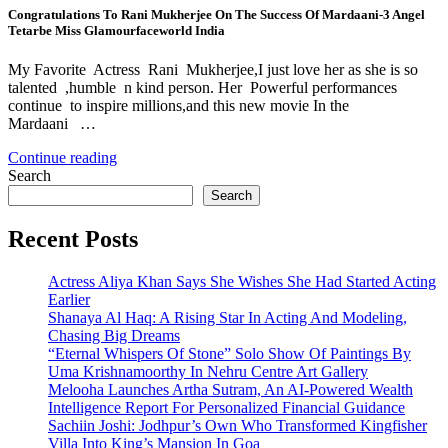
Congratulations To Rani Mukherjee On The Success Of Mardaani-3 Angel
Tetarbe Miss Glamourfaceworld India
My Favorite Actress Rani Mukherjee,I just love her as she is so
talented ,humble n kind person. Her Powerful performances
continue to inspire millions,and this new movie In the
Mardaani …
Continue reading
Search
Search
Recent Posts
Actress Aliya Khan Says She Wishes She Had Started Acting
Earlier
Shanaya Al Haq: A Rising Star In Acting And Modeling,
Chasing Big Dreams
“Eternal Whispers Of Stone” Solo Show Of Paintings By
Uma Krishnamoorthy In Nehru Centre Art Gallery
Melooha Launches Artha Sutram, An AI-Powered Wealth
Intelligence Report For Personalized Financial Guidance
Sachiin Joshi: Jodhpur’s Own Who Transformed Kingfisher
Villa Into King’s Mansion In Goa