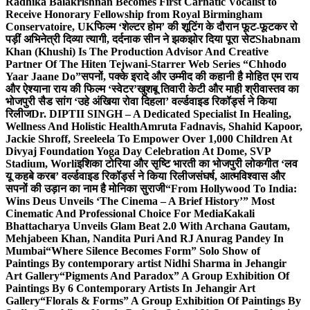
Radhika Balakrishnan Becomes First Carnatic Vocalist to
Receive Honorary Fellowship from Royal Birmingham
Conservatoire, UK
फिल्म ‘शेल्टर होम’ की शूटिंग के दौरान फूट-फूटकर रो
पड़ीं अभिनेत्री दिव्या त्यागी, दर्दनाक सीन ने झकझोर दिया पूरा सेट
Shabnam
Khan (Khushi) Is The Production Advisor And Creative
Partner Of The Hiten Tejwani-Starrer Web Series “Chhodo
Yaar Jaane Do”
सपनों, पक्के इरादे और उम्मीद की कहानी है मोहित एम राय
और ऐश्याना राय की फिल्म ‘स्वेटर’
खुशबू तिवारी केटी और माही श्रीवास्तव का
भोजपुरी सैड सांग ‘उहे अंखिया रोवा दिहला’ वर्ल्डवाइड रिकॉर्ड्स ने किया
रिलीज
Dr. DIPTII SINGH – A Dedicated Specialist In Healing,
Wellness And Holistic Health
Amruta Fadnavis, Shahid Kapoor,
Jackie Shroff, Sreeleela To Empower Over 1,000 Children At
Divyaj Foundation Yoga Day Celebration At Dome, SVP
Stadium, Worli
इशिका टोरिया और सृष्टि भारती का भोजपुरी लोकगीत ‘लव
यू कहबे करब’ वर्ल्डवाइड रिकॉर्ड्स ने किया रिलीज
संघर्ष, आत्मविश्वास और
सपनों की उड़ान का नाम है मोनिका सुराजी
“From Hollywood To India:
Wins Deus Unveils ‘The Cinema – A Brief History’” Most
Cinematic And Professional Choice For Media
Kakali
Bhattacharya Unveils Glam Beat 2.0 With Archana Gautam,
Mehjabeen Khan, Nandita Puri And RJ Anurag Pandey In
Mumbai
“Where Silence Becomes Form” Solo Show of
Paintings By contemporary artist Nidhi Sharma in Jehangir
Art Gallery
“Pigments And Paradox” A Group Exhibition Of
Paintings By 6 Contemporary Artists In Jehangir Art
Gallery
“Florals & Forms” A Group Exhibition Of Paintings By