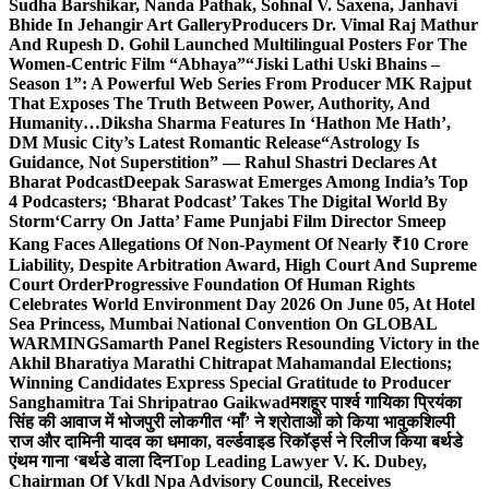
Sudha Barshikar, Nanda Pathak, Sohnal V. Saxena, Janhavi
Bhide In Jehangir Art Gallery
Producers Dr. Vimal Raj Mathur
And Rupesh D. Gohil Launched Multilingual Posters For The
Women-Centric Film “Abhaya”
“Jiski Lathi Uski Bhains –
Season 1”: A Powerful Web Series From Producer MK Rajput
That Exposes The Truth Between Power, Authority, And
Humanity…
Diksha Sharma Features In ‘Hathon Me Hath’,
DM Music City’s Latest Romantic Release
“Astrology Is
Guidance, Not Superstition” — Rahul Shastri Declares At
Bharat Podcast
Deepak Saraswat Emerges Among India’s Top
4 Podcasters; ‘Bharat Podcast’ Takes The Digital World By
Storm
‘Carry On Jatta’ Fame Punjabi Film Director Smeep
Kang Faces Allegations Of Non-Payment Of Nearly ₹10 Crore
Liability, Despite Arbitration Award, High Court And Supreme
Court Order
Progressive Foundation Of Human Rights
Celebrates World Environment Day 2026 On June 05, At Hotel
Sea Princess, Mumbai National Convention On GLOBAL
WARMING
Samarth Panel Registers Resounding Victory in the
Akhil Bharatiya Marathi Chitrapat Mahamandal Elections;
Winning Candidates Express Special Gratitude to Producer
Sanghamitra Tai Shripatrao Gaikwad
मशहूर पार्श्व गायिका प्रियंका
सिंह की आवाज में भोजपुरी लोकगीत ‘माँ’ ने श्रोताओं को किया भावुक
शिल्पी
राज और दामिनी यादव का धमाका, वर्ल्डवाइड रिकॉर्ड्स ने रिलीज किया बर्थडे
एंथम गाना ‘बर्थडे वाला दिन
Top Leading Lawyer V. K. Dubey,
Chairman Of Vkdl Npa Advisory Council, Receives