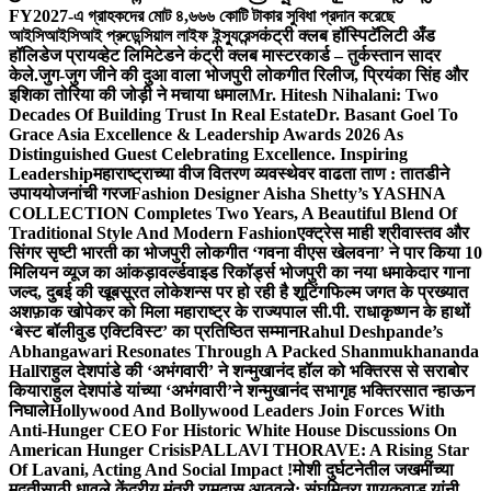
FY2027-এ গ্রাহকদের মোট ৪,৬৬৬ কোটি টাকার সুবিধা প্রদান করেছে
আইসিআইসিআই প্রুডেন্সিয়াল লাইফ ইন্স্যুরেন্স
कंट्री क्लब हॉस्पिटॅलिटी अँड
हॉलिडेज प्रायव्हेट लिमिटेडने कंट्री क्लब मास्टरकार्ड – तुर्कस्तान सादर
केले.
जुग-जुग जीने की दुआ वाला भोजपुरी लोकगीत रिलीज, प्रियंका सिंह और
इशिका तोरिया की जोड़ी ने मचाया धमाल
Mr. Hitesh Nihalani: Two
Decades Of Building Trust In Real Estate
Dr. Basant Goel To
Grace Asia Excellence & Leadership Awards 2026 As
Distinguished Guest Celebrating Excellence. Inspiring
Leadership
महाराष्ट्राच्या वीज वितरण व्यवस्थेवर वाढता ताण : तातडीने
उपाययोजनांची गरज
Fashion Designer Aisha Shetty’s YASHNA
COLLECTION Completes Two Years, A Beautiful Blend Of
Traditional Style And Modern Fashion
एक्ट्रेस माही श्रीवास्तव और
सिंगर सृष्टी भारती का भोजपुरी लोकगीत ‘गवना वीएस खेलवना’ ने पार किया 10
मिलियन व्यूज का आंकड़ा
वर्ल्डवाइड रिकॉर्ड्स भोजपुरी का नया धमाकेदार गाना
जल्द, दुबई की खूबसूरत लोकेशन्स पर हो रही है शूटिंग
फिल्म जगत के प्रख्यात
अशफ़ाक खोपेकर को मिला महाराष्ट्र के राज्यपाल सी.पी. राधाकृष्णन के हाथों
‘बेस्ट बॉलीवुड एक्टिविस्ट’ का प्रतिष्ठित सम्मान
Rahul Deshpande’s
Abhangawari Resonates Through A Packed Shanmukhananda
Hall
राहुल देशपांडे की ‘अभंगवारी’ ने शन्मुखानंद हॉल को भक्तिरस से सराबोर
किया
राहुल देशपांडे यांच्या ‘अभंगवारी’ने शन्मुखानंद सभागृह भक्तिरसात न्हाऊन
निघाले
Hollywood And Bollywood Leaders Join Forces With
Anti-Hunger CEO For Historic White House Discussions On
American Hunger Crisis
PALLAVI THORAVE: A Rising Star
Of Lavani, Acting And Social Impact !
मोशी दुर्घटनेतील जखमींच्या
मदतीसाठी धावले केंद्रीय मंत्री रामदास आठवले; संघमित्रा गायकवाड यांनी