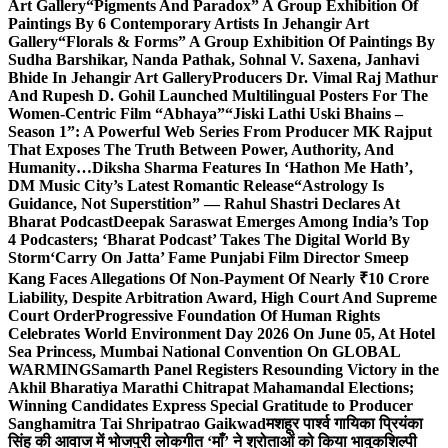
Art Gallery
“Pigments And Paradox” A Group Exhibition Of
Paintings By 6 Contemporary Artists In Jehangir Art
Gallery
“Florals & Forms” A Group Exhibition Of Paintings By
Sudha Barshikar, Nanda Pathak, Sohnal V. Saxena, Janhavi
Bhide In Jehangir Art Gallery
Producers Dr. Vimal Raj Mathur
And Rupesh D. Gohil Launched Multilingual Posters For The
Women-Centric Film “Abhaya”
“Jiski Lathi Uski Bhains –
Season 1”: A Powerful Web Series From Producer MK Rajput
That Exposes The Truth Between Power, Authority, And
Humanity…
Diksha Sharma Features In ‘Hathon Me Hath’,
DM Music City’s Latest Romantic Release
“Astrology Is
Guidance, Not Superstition” — Rahul Shastri Declares At
Bharat Podcast
Deepak Saraswat Emerges Among India’s Top
4 Podcasters; ‘Bharat Podcast’ Takes The Digital World By
Storm
‘Carry On Jatta’ Fame Punjabi Film Director Smeep
Kang Faces Allegations Of Non-Payment Of Nearly ₹10 Crore
Liability, Despite Arbitration Award, High Court And Supreme
Court Order
Progressive Foundation Of Human Rights
Celebrates World Environment Day 2026 On June 05, At Hotel
Sea Princess, Mumbai National Convention On GLOBAL
WARMING
Samarth Panel Registers Resounding Victory in the
Akhil Bharatiya Marathi Chitrapat Mahamandal Elections;
Winning Candidates Express Special Gratitude to Producer
Sanghamitra Tai Shripatrao Gaikwad
मशहूर पार्श्व गायिका प्रियंका
सिंह की आवाज में भोजपुरी लोकगीत ‘माँ’ ने श्रोताओं को किया भावुक
शिल्पी