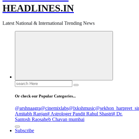
HEADLINES.IN
Latest National & International Trending News
Search
for:
Or check our Popular Categories...
@arshnaagra
@cinemixlabs
@lxkshmusic
@sekhon_harpreet_si
Amitabh Ranjan
# Astrologer Pandit Rahul Shastri
# Dr.
Santosh Raosaheb Chavan mumbai
Subscribe