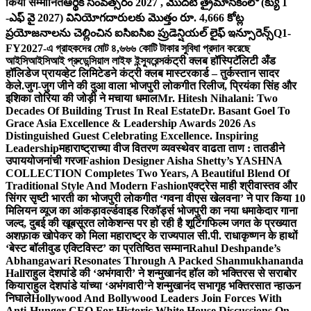
किया सम्मानित
ఆర్థిక సంవత్సరం 2027 , మొదటి త్రైమాసికంలో (క్యు 1
-ఎఫ్ వై 2027) వినియోగదారులకు మొత్తం రూ. 4,666 కోట్ల
ప్రయోజనాలను చెల్లించిన ఐసిఐసిఐ ప్రుడెన్షియల్ లైఫ్ ఇన్సూరెన్స్
Q1-
FY2027-এ গ্রাহকদের মোট ৪,৬৬৬ কোটি টাকার সুবিধা প্রদান করেছে
আইসিআইসিআই প্রুডেন্সিয়াল লাইফ ইন্স্যুরেন্স
कंट्री क्लब हॉस्पिटॅलिटी अँड
हॉलिडेज प्रायव्हेट लिमिटेडने कंट्री क्लब मास्टरकार्ड – तुर्कस्तान सादर
केले.
जुग-जुग जीने की दुआ वाला भोजपुरी लोकगीत रिलीज, प्रियंका सिंह और
इशिका तोरिया की जोड़ी ने मचाया धमाल
Mr. Hitesh Nihalani: Two
Decades Of Building Trust In Real Estate
Dr. Basant Goel To
Grace Asia Excellence & Leadership Awards 2026 As
Distinguished Guest Celebrating Excellence. Inspiring
Leadership
महाराष्ट्राच्या वीज वितरण व्यवस्थेवर वाढता ताण : तातडीने
उपाययोजनांची गरज
Fashion Designer Aisha Shetty’s YASHNA
COLLECTION Completes Two Years, A Beautiful Blend Of
Traditional Style And Modern Fashion
एक्ट्रेस माही श्रीवास्तव और
सिंगर सृष्टी भारती का भोजपुरी लोकगीत ‘गवना वीएस खेलवना’ ने पार किया 10
मिलियन व्यूज का आंकड़ा
वर्ल्डवाइड रिकॉर्ड्स भोजपुरी का नया धमाकेदार गाना
जल्द, दुबई की खूबसूरत लोकेशन्स पर हो रही है शूटिंग
फिल्म जगत के प्रख्यात
अशफ़ाक खोपेकर को मिला महाराष्ट्र के राज्यपाल सी.पी. राधाकृष्णन के हाथों
‘बेस्ट बॉलीवुड एक्टिविस्ट’ का प्रतिष्ठित सम्मान
Rahul Deshpande’s
Abhangawari Resonates Through A Packed Shanmukhananda
Hall
राहुल देशपांडे की ‘अभंगवारी’ ने शन्मुखानंद हॉल को भक्तिरस से सराबोर
किया
राहुल देशपांडे यांच्या ‘अभंगवारी’ने शन्मुखानंद सभागृह भक्तिरसात न्हाऊन
निघाले
Hollywood And Bollywood Leaders Join Forces With
Anti-Hunger CEO For Historic White House Discussions On