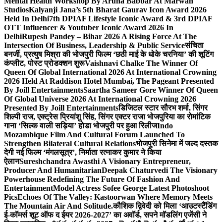
Mental Health Workshop By Aruna Babbar At Marwah
Studios
Kalyanji Jana’s 5th Bharat Gaurav Icon Award 2026
Held In Delhi
7th DPIAF Lifestyle Iconic Award & 3rd DPIAF
OTT Influencer & Youtuber Iconic Award 2026 In
Delhi
Rupesh Pandey – Bihar 2026 A Rising Force At The
Intersection Of Business, Leadership & Public Service
संचिता
बनर्जी, प्रत्युष मिश्रा की भोजपुरी फिल्म ‘छठी माई के धोके चरनिया’ की शूटिंग
कंप्लीट, पोस्ट प्रोडक्शन शुरू
Vaishnavi Chalke The Winner Of
Queen Of Global International 2026 At International Crowning
2026 Held At Raddison Hotel Mumbai, The Pageant Presented
By Joill Entertainments
Saartha Sameer Gore Winner Of Queen
Of Global Universe 2026 At International Crowning 2026
Presented By Joill Entertainments
डिजिटल स्टार सौरभ शर्मा, सिंगर
शिल्पी राज, एक्ट्रेस प्रियांशु सिंह, सिंगर एक्टर राजा भोजपुरिया का रोमांटिक
गाना ‘सिल्क वाली सड़िया’ होडा भोजपुरी पर हुआ रिलीज
Indo
Mozambique Film And Cultural Forum Launched To
Strengthen Bilateral Cultural Relations
भोजपुरी सिनेमा में जल्द दस्तक
देगी नई फिल्म ‘मंगलसूत्र’, निर्माता रत्नाकर कुमार ने किया
ऐलान
Sureshchandra Awasthi A Visionary Entrepreneur,
Producer And Humanitarian
Deepak Chaturvedi The Visionary
Powerhouse Redefining The Future Of Fashion And
Entertainment
Model Actress Sofee George Latest Photoshoot
Pics
Echoes Of The Valley: Kastoorwan Where Memory Meets
The Mountain Air And Solitude.
कौशिक द्विवेदी को मिला ‘आउटस्टैंडिंग
ई-कॉमर्स शूट ऑफ द ईयर 2026-2027’ का अवॉर्ड, सपने मॉडलिंग एजेंसी ने