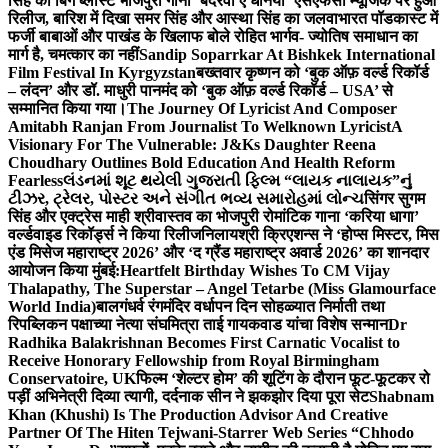
सिंह का बिग ब्लास्ट भोजपुरी गाना ‘बदरवा ए धनिया’ एसएफसी म्यूजिक पर हुआ
रिलीज, बारिश में दिखा समर सिंह और आस्था सिंह का जलवा
भारत पॉडकास्ट में
फर्जी बाबाओं और पाखंड के खिलाफ बोले रोहित भार्गव- ज्योतिष समाधान का
मार्ग है, चमत्कार का नहीं
Sandip Soparrkar At Bishkek International
Film Festival In Kyrgyzstan
बख्तवार कृष्णन को ‘बुक ऑफ़ वर्ल्ड रिकॉर्ड
– लंदन’ और डॉ. माधुरी पानमंद को ‘बुक ऑफ़ वर्ल्ड रिकॉर्ड – USA’ से
सम्मानित किया गया।
The Journey Of Lyricist And Composer
Amitabh Ranjan From Journalist To Welknown Lyricist
A
Visionary For The Vulnerable: J&Ks Daughter Reena
Choudhary Outlines Bold Education And Health Reform
Fearless
લંડનમાં શૂટ થયેલી ગુજરાતી ફિલ્મ “લાયક નાલાયક”નું
ટીઝર, ટ્રેલર, પોસ્ટર અને સંગીત ભવ્ય સમારોહમાં લોન્ચ
सिंगर सुगम
सिंह और एक्ट्रेस माही श्रीवास्तव का भोजपुरी रोमांटिक गाना ‘करिया धागा’
वर्ल्डवाइड रिकॉर्ड्स ने किया रिलीज
निलायश्री क्रिएशन्स ने ‘होप्स मिस्टर, मिस
एंड मिसेज महाराष्ट्र 2026’ और ‘द ग्रैंड महाराष्ट्र अवार्ड 2026’ का शानदार
आयोजन किया मुंबई:
Heartfelt Birthday Wishes To CM Vijay
Thalapathy, The Superstar – Angel Tetarbe (Miss Glamourface
World India)
बालगंधर्व रंगमंदिर वर्धापन दिन सोहळ्यात निर्माती तथा
रिपब्लिकन पक्षाच्या नेत्या संघमित्रा ताई गायकवाड यांचा विशेष सन्मान
Dr
Radhika Balakrishnan Becomes First Carnatic Vocalist to
Receive Honorary Fellowship from Royal Birmingham
Conservatoire, UK
फिल्म ‘शेल्टर होम’ की शूटिंग के दौरान फूट-फूटकर रो
पड़ीं अभिनेत्री दिव्या त्यागी, दर्दनाक सीन ने झकझोर दिया पूरा सेट
Shabnam
Khan (Khushi) Is The Production Advisor And Creative
Partner Of The Hiten Tejwani-Starrer Web Series “Chhodo