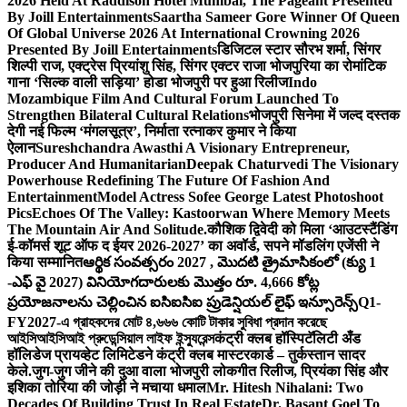
2026 Held At Raddison Hotel Mumbai, The Pageant Presented
By Joill Entertainments
Saartha Sameer Gore Winner Of Queen
Of Global Universe 2026 At International Crowning 2026
Presented By Joill Entertainments
डिजिटल स्टार सौरभ शर्मा, सिंगर
शिल्पी राज, एक्ट्रेस प्रियांशु सिंह, सिंगर एक्टर राजा भोजपुरिया का रोमांटिक
गाना ‘सिल्क वाली सड़िया’ होडा भोजपुरी पर हुआ रिलीज
Indo
Mozambique Film And Cultural Forum Launched To
Strengthen Bilateral Cultural Relations
भोजपुरी सिनेमा में जल्द दस्तक
देगी नई फिल्म ‘मंगलसूत्र’, निर्माता रत्नाकर कुमार ने किया
ऐलान
Sureshchandra Awasthi A Visionary Entrepreneur,
Producer And Humanitarian
Deepak Chaturvedi The Visionary
Powerhouse Redefining The Future Of Fashion And
Entertainment
Model Actress Sofee George Latest Photoshoot
Pics
Echoes Of The Valley: Kastoorwan Where Memory Meets
The Mountain Air And Solitude.
कौशिक द्विवेदी को मिला ‘आउटस्टैंडिंग
ई-कॉमर्स शूट ऑफ द ईयर 2026-2027’ का अवॉर्ड, सपने मॉडलिंग एजेंसी ने
किया सम्मानित
ఆర్థిక సంవత్సరం 2027 , మొదటి త్రైమాసికంలో (క్యు 1
-ఎఫ్ వై 2027) వినియోగదారులకు మొత్తం రూ. 4,666 కోట్ల
ప్రయోజనాలను చెల్లించిన ఐసిఐసిఐ ప్రుడెన్షియల్ లైఫ్ ఇన్సూరెన్స్
Q1-
FY2027-এ গ্রাহকদের মোট ৪,৬৬৬ কোটি টাকার সুবিধা প্রদান করেছে
আইসিআইসিআই প্রুডেন্সিয়াল লাইফ ইন্স্যুরেন্স
कंट्री क्लब हॉस्पिटॅलिटी अँड
हॉलिडेज प्रायव्हेट लिमिटेडने कंट्री क्लब मास्टरकार्ड – तुर्कस्तान सादर
केले.
जुग-जुग जीने की दुआ वाला भोजपुरी लोकगीत रिलीज, प्रियंका सिंह और
इशिका तोरिया की जोड़ी ने मचाया धमाल
Mr. Hitesh Nihalani: Two
Decades Of Building Trust In Real Estate
Dr. Basant Goel To