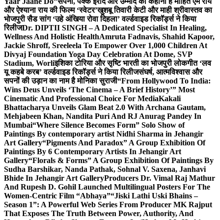
Yaar Jaane Do”
सपनों, पक्के इरादे और उम्मीद की कहानी है मोहित एम राय
और ऐश्याना राय की फिल्म ‘स्वेटर’
खुशबू तिवारी केटी और माही श्रीवास्तव का
भोजपुरी सैड सांग ‘उहे अंखिया रोवा दिहला’ वर्ल्डवाइड रिकॉर्ड्स ने किया
रिलीज
Dr. DIPTII SINGH – A Dedicated Specialist In Healing,
Wellness And Holistic Health
Amruta Fadnavis, Shahid Kapoor,
Jackie Shroff, Sreeleela To Empower Over 1,000 Children At
Divyaj Foundation Yoga Day Celebration At Dome, SVP
Stadium, Worli
इशिका टोरिया और सृष्टि भारती का भोजपुरी लोकगीत ‘लव
यू कहबे करब’ वर्ल्डवाइड रिकॉर्ड्स ने किया रिलीज
संघर्ष, आत्मविश्वास और
सपनों की उड़ान का नाम है मोनिका सुराजी
“From Hollywood To India:
Wins Deus Unveils ‘The Cinema – A Brief History’” Most
Cinematic And Professional Choice For Media
Kakali
Bhattacharya Unveils Glam Beat 2.0 With Archana Gautam,
Mehjabeen Khan, Nandita Puri And RJ Anurag Pandey In
Mumbai
“Where Silence Becomes Form” Solo Show of
Paintings By contemporary artist Nidhi Sharma in Jehangir
Art Gallery
“Pigments And Paradox” A Group Exhibition Of
Paintings By 6 Contemporary Artists In Jehangir Art
Gallery
“Florals & Forms” A Group Exhibition Of Paintings By
Sudha Barshikar, Nanda Pathak, Sohnal V. Saxena, Janhavi
Bhide In Jehangir Art Gallery
Producers Dr. Vimal Raj Mathur
And Rupesh D. Gohil Launched Multilingual Posters For The
Women-Centric Film “Abhaya”
“Jiski Lathi Uski Bhains –
Season 1”: A Powerful Web Series From Producer MK Rajput
That Exposes The Truth Between Power, Authority, And