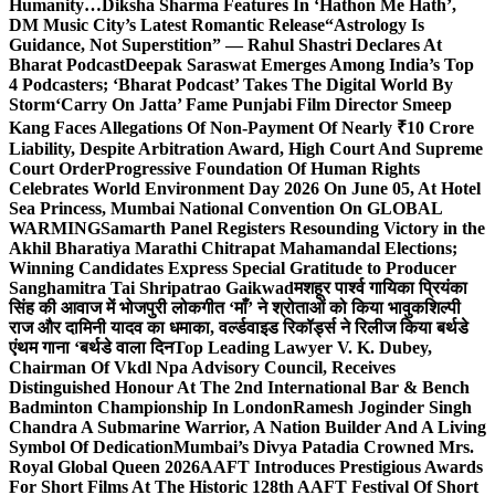
Humanity…
Diksha Sharma Features In ‘Hathon Me Hath’,
DM Music City’s Latest Romantic Release
“Astrology Is
Guidance, Not Superstition” — Rahul Shastri Declares At
Bharat Podcast
Deepak Saraswat Emerges Among India’s Top
4 Podcasters; ‘Bharat Podcast’ Takes The Digital World By
Storm
‘Carry On Jatta’ Fame Punjabi Film Director Smeep
Kang Faces Allegations Of Non-Payment Of Nearly ₹10 Crore
Liability, Despite Arbitration Award, High Court And Supreme
Court Order
Progressive Foundation Of Human Rights
Celebrates World Environment Day 2026 On June 05, At Hotel
Sea Princess, Mumbai National Convention On GLOBAL
WARMING
Samarth Panel Registers Resounding Victory in the
Akhil Bharatiya Marathi Chitrapat Mahamandal Elections;
Winning Candidates Express Special Gratitude to Producer
Sanghamitra Tai Shripatrao Gaikwad
मशहूर पार्श्व गायिका प्रियंका
सिंह की आवाज में भोजपुरी लोकगीत ‘माँ’ ने श्रोताओं को किया भावुक
शिल्पी
राज और दामिनी यादव का धमाका, वर्ल्डवाइड रिकॉर्ड्स ने रिलीज किया बर्थडे
एंथम गाना ‘बर्थडे वाला दिन
Top Leading Lawyer V. K. Dubey,
Chairman Of Vkdl Npa Advisory Council, Receives
Distinguished Honour At The 2nd International Bar & Bench
Badminton Championship In London
Ramesh Joginder Singh
Chandra A Submarine Warrior, A Nation Builder And A Living
Symbol Of Dedication
Mumbai’s Divya Patadia Crowned Mrs.
Royal Global Queen 2026
AAFT Introduces Prestigious Awards
For Short Films At The Historic 128th AAFT Festival Of Short