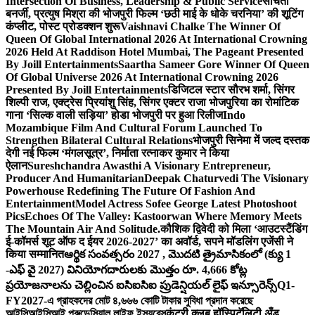
Intersection Of Business, Leadership & Public Service
संचिता
बनर्जी, प्रत्युष मिश्रा की भोजपुरी फिल्म ‘छठी माई के धोके चरनिया’ की शूटिंग
कंप्लीट, पोस्ट प्रोडक्शन शुरू
Vaishnavi Chalke The Winner Of
Queen Of Global International 2026 At International Crowning
2026 Held At Raddison Hotel Mumbai, The Pageant Presented
By Joill Entertainments
Saartha Sameer Gore Winner Of Queen
Of Global Universe 2026 At International Crowning 2026
Presented By Joill Entertainments
डिजिटल स्टार सौरभ शर्मा, सिंगर
शिल्पी राज, एक्ट्रेस प्रियांशु सिंह, सिंगर एक्टर राजा भोजपुरिया का रोमांटिक
गाना ‘सिल्क वाली सड़िया’ होडा भोजपुरी पर हुआ रिलीज
Indo
Mozambique Film And Cultural Forum Launched To
Strengthen Bilateral Cultural Relations
भोजपुरी सिनेमा में जल्द दस्तक
देगी नई फिल्म ‘मंगलसूत्र’, निर्माता रत्नाकर कुमार ने किया
ऐलान
Sureshchandra Awasthi A Visionary Entrepreneur,
Producer And Humanitarian
Deepak Chaturvedi The Visionary
Powerhouse Redefining The Future Of Fashion And
Entertainment
Model Actress Sofee George Latest Photoshoot
Pics
Echoes Of The Valley: Kastoorwan Where Memory Meets
The Mountain Air And Solitude.
कौशिक द्विवेदी को मिला ‘आउटस्टैंडिंग
ई-कॉमर्स शूट ऑफ द ईयर 2026-2027’ का अवॉर्ड, सपने मॉडलिंग एजेंसी ने
किया सम्मानित
ఆర్థిక సంవత్సరం 2027 , మొదటి త్రైమాసికంలో (క్యు 1
-ఎఫ్ వై 2027) వినియోగదారులకు మొత్తం రూ. 4,666 కోట్ల
ప్రయోజనాలను చెల్లించిన ఐసిఐసిఐ ప్రుడెన్షియల్ లైఫ్ ఇన్సూరెన్స్
Q1-
FY2027-এ গ্রাহকদের মোট ৪,৬৬৬ কোটি টাকার সুবিধা প্রদান করেছে
আইসিআইসিআই প্রুডেন্সিয়াল লাইফ ইন্স্যুরেন্স
कंट्री क्लब हॉस्पिटॅलिटी अँड