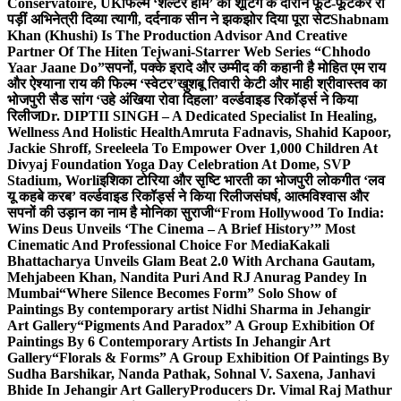
Conservatoire, UK
फिल्म ‘शेल्टर होम’ की शूटिंग के दौरान फूट-फूटकर रो
पड़ीं अभिनेत्री दिव्या त्यागी, दर्दनाक सीन ने झकझोर दिया पूरा सेट
Shabnam
Khan (Khushi) Is The Production Advisor And Creative
Partner Of The Hiten Tejwani-Starrer Web Series “Chhodo
Yaar Jaane Do”
सपनों, पक्के इरादे और उम्मीद की कहानी है मोहित एम राय
और ऐश्याना राय की फिल्म ‘स्वेटर’
खुशबू तिवारी केटी और माही श्रीवास्तव का
भोजपुरी सैड सांग ‘उहे अंखिया रोवा दिहला’ वर्ल्डवाइड रिकॉर्ड्स ने किया
रिलीज
Dr. DIPTII SINGH – A Dedicated Specialist In Healing,
Wellness And Holistic Health
Amruta Fadnavis, Shahid Kapoor,
Jackie Shroff, Sreeleela To Empower Over 1,000 Children At
Divyaj Foundation Yoga Day Celebration At Dome, SVP
Stadium, Worli
इशिका टोरिया और सृष्टि भारती का भोजपुरी लोकगीत ‘लव
यू कहबे करब’ वर्ल्डवाइड रिकॉर्ड्स ने किया रिलीज
संघर्ष, आत्मविश्वास और
सपनों की उड़ान का नाम है मोनिका सुराजी
“From Hollywood To India:
Wins Deus Unveils ‘The Cinema – A Brief History’” Most
Cinematic And Professional Choice For Media
Kakali
Bhattacharya Unveils Glam Beat 2.0 With Archana Gautam,
Mehjabeen Khan, Nandita Puri And RJ Anurag Pandey In
Mumbai
“Where Silence Becomes Form” Solo Show of
Paintings By contemporary artist Nidhi Sharma in Jehangir
Art Gallery
“Pigments And Paradox” A Group Exhibition Of
Paintings By 6 Contemporary Artists In Jehangir Art
Gallery
“Florals & Forms” A Group Exhibition Of Paintings By
Sudha Barshikar, Nanda Pathak, Sohnal V. Saxena, Janhavi
Bhide In Jehangir Art Gallery
Producers Dr. Vimal Raj Mathur