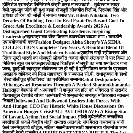
हॉलिडेज प्रायव्हेट लिमिटेडने कंट्री क्लब मास्टरकार्ड – तुर्कस्तान सादर
केले.
जुग-जुग जीने की दुआ वाला भोजपुरी लोकगीत रिलीज, प्रियंका सिंह और
इशिका तोरिया की जोड़ी ने मचाया धमाल
Mr. Hitesh Nihalani: Two
Decades Of Building Trust In Real Estate
Dr. Basant Goel To
Grace Asia Excellence & Leadership Awards 2026 As
Distinguished Guest Celebrating Excellence. Inspiring
Leadership
महाराष्ट्राच्या वीज वितरण व्यवस्थेवर वाढता ताण : तातडीने
उपाययोजनांची गरज
Fashion Designer Aisha Shetty’s YASHNA
COLLECTION Completes Two Years, A Beautiful Blend Of
Traditional Style And Modern Fashion
एक्ट्रेस माही श्रीवास्तव और
सिंगर सृष्टी भारती का भोजपुरी लोकगीत ‘गवना वीएस खेलवना’ ने पार किया 10
मिलियन व्यूज का आंकड़ा
वर्ल्डवाइड रिकॉर्ड्स भोजपुरी का नया धमाकेदार गाना
जल्द, दुबई की खूबसूरत लोकेशन्स पर हो रही है शूटिंग
फिल्म जगत के प्रख्यात
अशफ़ाक खोपेकर को मिला महाराष्ट्र के राज्यपाल सी.पी. राधाकृष्णन के हाथों
‘बेस्ट बॉलीवुड एक्टिविस्ट’ का प्रतिष्ठित सम्मान
Rahul Deshpande’s
Abhangawari Resonates Through A Packed Shanmukhananda
Hall
राहुल देशपांडे की ‘अभंगवारी’ ने शन्मुखानंद हॉल को भक्तिरस से सराबोर
किया
राहुल देशपांडे यांच्या ‘अभंगवारी’ने शन्मुखानंद सभागृह भक्तिरसात न्हाऊन
निघाले
Hollywood And Bollywood Leaders Join Forces With
Anti-Hunger CEO For Historic White House Discussions On
American Hunger Crisis
PALLAVI THORAVE: A Rising Star
Of Lavani, Acting And Social Impact !
मोशी दुर्घटनेतील जखमींच्या
मदतीसाठी धावले केंद्रीय मंत्री रामदास आठवले; संघमित्रा गायकवाड यांनी
केले जननेतृत्वाचे कौतुक, महिला सक्षमीकरणासाठी शासनाच्या योजनांचा लाभ
देण्याची केली मागणी
RAJESHH DATTATRYA BHUJLE The Art