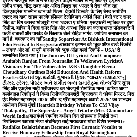
ट्रेलर भोजपुरी समाज ने सराहा
एयर वाइस मार्शल से म्यूज़िक प्रोड्यूसर बने
संदीप रावत, नीलू रावत और अमित मिश्रा का ‘असर ये तेरा’ जीत रहा
दिल
एक्ट्रेस यास्मीन खान को फिल्म ‘देहाती डिस्को’ के लिए बेस्ट सपोर्टिंग
एक्टर का दादा साहब फाल्के इंडियन टेलीविज़न अवॉर्ड मिला।
देसी स्टार समर
सिंह का बिग ब्लास्ट भोजपुरी गाना ‘बदरवा ए धनिया’ एसएफसी म्यूजिक पर हुआ
रिलीज, बारिश में दिखा समर सिंह और आस्था सिंह का जलवा
भारत पॉडकास्ट में
फर्जी बाबाओं और पाखंड के खिलाफ बोले रोहित भार्गव- ज्योतिष समाधान का
मार्ग है, चमत्कार का नहीं
Sandip Soparrkar At Bishkek International
Film Festival In Kyrgyzstan
बख्तवार कृष्णन को ‘बुक ऑफ़ वर्ल्ड रिकॉर्ड
– लंदन’ और डॉ. माधुरी पानमंद को ‘बुक ऑफ़ वर्ल्ड रिकॉर्ड – USA’ से
सम्मानित किया गया।
The Journey Of Lyricist And Composer
Amitabh Ranjan From Journalist To Welknown Lyricist
A
Visionary For The Vulnerable: J&Ks Daughter Reena
Choudhary Outlines Bold Education And Health Reform
Fearless
લંડનમાં શૂટ થયેલી ગુજરાતી ફિલ્મ “લાયક નાલાયક”નું
ટીઝર, ટ્રેલર, પોસ્ટર અને સંગીત ભવ્ય સમારોહમાં લોન્ચ
सिंगर सुगम
सिंह और एक्ट्रेस माही श्रीवास्तव का भोजपुरी रोमांटिक गाना ‘करिया धागा’
वर्ल्डवाइड रिकॉर्ड्स ने किया रिलीज
निलायश्री क्रिएशन्स ने ‘होप्स मिस्टर, मिस
एंड मिसेज महाराष्ट्र 2026’ और ‘द ग्रैंड महाराष्ट्र अवार्ड 2026’ का शानदार
आयोजन किया मुंबई:
Heartfelt Birthday Wishes To CM Vijay
Thalapathy, The Superstar – Angel Tetarbe (Miss Glamourface
World India)
बालगंधर्व रंगमंदिर वर्धापन दिन सोहळ्यात निर्माती तथा
रिपब्लिकन पक्षाच्या नेत्या संघमित्रा ताई गायकवाड यांचा विशेष सन्मान
Dr
Radhika Balakrishnan Becomes First Carnatic Vocalist to
Receive Honorary Fellowship from Royal Birmingham