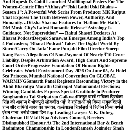
And Rupesh D. Gohil Launched Multilingual Posters For The
Women-Centric Film “Abhaya”
“Jiski Lathi Uski Bhains –
Season 1”: A Powerful Web Series From Producer MK Rajput
That Exposes The Truth Between Power, Authority, And
Humanity…
Diksha Sharma Features In ‘Hathon Me Hath’,
DM Music City’s Latest Romantic Release
“Astrology Is
Guidance, Not Superstition” — Rahul Shastri Declares At
Bharat Podcast
Deepak Saraswat Emerges Among India’s Top
4 Podcasters; ‘Bharat Podcast’ Takes The Digital World By
Storm
‘Carry On Jatta’ Fame Punjabi Film Director Smeep
Kang Faces Allegations Of Non-Payment Of Nearly ₹10 Crore
Liability, Despite Arbitration Award, High Court And Supreme
Court Order
Progressive Foundation Of Human Rights
Celebrates World Environment Day 2026 On June 05, At Hotel
Sea Princess, Mumbai National Convention On GLOBAL
WARMING
Samarth Panel Registers Resounding Victory in the
Akhil Bharatiya Marathi Chitrapat Mahamandal Elections;
Winning Candidates Express Special Gratitude to Producer
Sanghamitra Tai Shripatrao Gaikwad
मशहूर पार्श्व गायिका प्रियंका
सिंह की आवाज में भोजपुरी लोकगीत ‘माँ’ ने श्रोताओं को किया भावुक
शिल्पी
राज और दामिनी यादव का धमाका, वर्ल्डवाइड रिकॉर्ड्स ने रिलीज किया बर्थडे
एंथम गाना ‘बर्थडे वाला दिन
Top Leading Lawyer V. K. Dubey,
Chairman Of Vkdl Npa Advisory Council, Receives
Distinguished Honour At The 2nd International Bar & Bench
Badminton Championship In London
Ramesh Joginder Singh