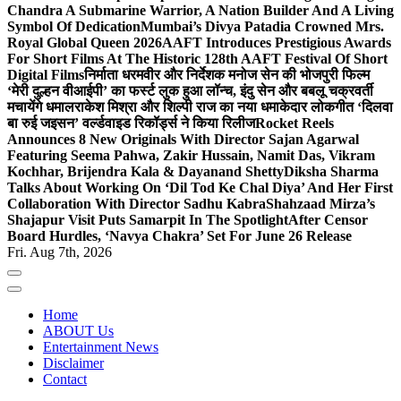
Chandra A Submarine Warrior, A Nation Builder And A Living
Symbol Of Dedication
Mumbai’s Divya Patadia Crowned Mrs.
Royal Global Queen 2026
AAFT Introduces Prestigious Awards
For Short Films At The Historic 128th AAFT Festival Of Short
Digital Films
निर्माता धरमवीर और निर्देशक मनोज सेन की भोजपुरी फिल्म
‘मेरी दुल्हन वीआईपी’ का फर्स्ट लुक हुआ लॉन्च, इंदु सेन और बबलू चक्रवर्ती
मचायेंगे धमाल
राकेश मिश्रा और शिल्पी राज का नया धमाकेदार लोकगीत ‘दिलवा
बा रुई जइसन’ वर्ल्डवाइड रिकॉर्ड्स ने किया रिलीज
Rocket Reels
Announces 8 New Originals With Director Sajan Agarwal
Featuring Seema Pahwa, Zakir Hussain, Namit Das, Vikram
Kochhar, Brijendra Kala & Dayanand Shetty
Diksha Sharma
Talks About Working On ‘Dil Tod Ke Chal Diya’ And Her First
Collaboration With Director Sadhu Kabra
Shahzaad Mirza’s
Shajapur Visit Puts Samarpit In The Spotlight
After Censor
Board Hurdles, ‘Navya Chakra’ Set For June 26 Release
Fri. Aug 7th, 2026
Home
ABOUT Us
Entertainment News
Disclaimer
Contact