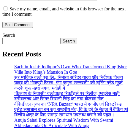
Save my name, email, and website in this browser for the next
time I comment.
Search
Search
Recent Posts
Sachiin Joshi: Jodhpur’s Own Who Transformed Kingfisher
Villa Into King’s Mansion In Goa
सुर म्यूजिक वर्ल्ड प्रा.लि., निर्माता सुरिंदर यादव और निर्देशक विजय
यादव की भोजपुरी फिल्म ‘गंगा जमुना सरस्वती’ की शूटिंग ग्रैंड मुहूर्त
करके शुरू महराजगंज, भदोही में
‘कैलाश के निवासी’ वर्ल्डवाइड रिकॉर्ड्स पर रिलीज, एक्ट्रेस माही
श्रीवास्तव और सिंगर शिवानी सिंह का नया बोलबम गीत
वीकेडीएल ग्रुप का ‘NPA Bazaar’ भारत में एनपीए एवं डिस्ट्रेस्ड
एसेट समाधान का बन रहा राष्ट्रीय मंच, वि के दुबे के नेतृत्व में बैंकिंग एवं
वित्तीय क्षेत्र के लिए समग्र समाधान उपलब्ध कराने की पहल i
Anuja Sahai Explores Spiritual Wisdom With Swami
Abhedananda On Articulate With Anuja