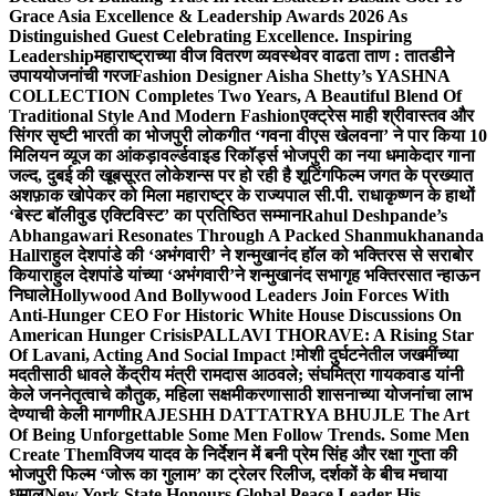
Grace Asia Excellence & Leadership Awards 2026 As
Distinguished Guest Celebrating Excellence. Inspiring
Leadership
महाराष्ट्राच्या वीज वितरण व्यवस्थेवर वाढता ताण : तातडीने
उपाययोजनांची गरज
Fashion Designer Aisha Shetty’s YASHNA
COLLECTION Completes Two Years, A Beautiful Blend Of
Traditional Style And Modern Fashion
एक्ट्रेस माही श्रीवास्तव और
सिंगर सृष्टी भारती का भोजपुरी लोकगीत ‘गवना वीएस खेलवना’ ने पार किया 10
मिलियन व्यूज का आंकड़ा
वर्ल्डवाइड रिकॉर्ड्स भोजपुरी का नया धमाकेदार गाना
जल्द, दुबई की खूबसूरत लोकेशन्स पर हो रही है शूटिंग
फिल्म जगत के प्रख्यात
अशफ़ाक खोपेकर को मिला महाराष्ट्र के राज्यपाल सी.पी. राधाकृष्णन के हाथों
‘बेस्ट बॉलीवुड एक्टिविस्ट’ का प्रतिष्ठित सम्मान
Rahul Deshpande’s
Abhangawari Resonates Through A Packed Shanmukhananda
Hall
राहुल देशपांडे की ‘अभंगवारी’ ने शन्मुखानंद हॉल को भक्तिरस से सराबोर
किया
राहुल देशपांडे यांच्या ‘अभंगवारी’ने शन्मुखानंद सभागृह भक्तिरसात न्हाऊन
निघाले
Hollywood And Bollywood Leaders Join Forces With
Anti-Hunger CEO For Historic White House Discussions On
American Hunger Crisis
PALLAVI THORAVE: A Rising Star
Of Lavani, Acting And Social Impact !
मोशी दुर्घटनेतील जखमींच्या
मदतीसाठी धावले केंद्रीय मंत्री रामदास आठवले; संघमित्रा गायकवाड यांनी
केले जननेतृत्वाचे कौतुक, महिला सक्षमीकरणासाठी शासनाच्या योजनांचा लाभ
देण्याची केली मागणी
RAJESHH DATTATRYA BHUJLE The Art
Of Being Unforgettable Some Men Follow Trends. Some Men
Create Them
विजय यादव के निर्देशन में बनी प्रेम सिंह और रक्षा गुप्ता की
भोजपुरी फिल्म ‘जोरू का गुलाम’ का ट्रेलर रिलीज, दर्शकों के बीच मचाया
धमाल
New York State Honours Global Peace Leader His