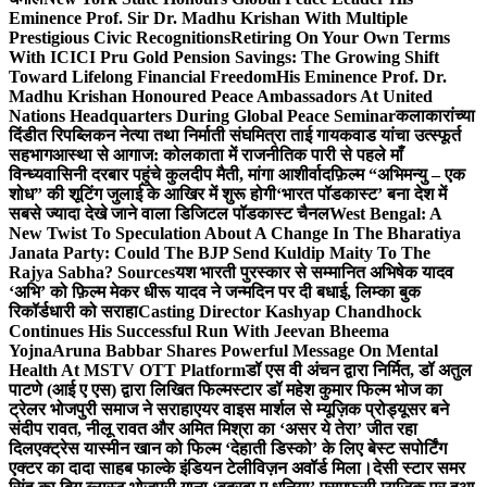
Eminence Prof. Sir Dr. Madhu Krishan With Multiple
Prestigious Civic Recognitions
Retiring On Your Own Terms
With ICICI Pru Gold Pension Savings: The Growing Shift
Toward Lifelong Financial Freedom
His Eminence Prof. Dr.
Madhu Krishan Honoured Peace Ambassadors At United
Nations Headquarters During Global Peace Seminar
कलाकारांच्या
दिंडीत रिपब्लिकन नेत्या तथा निर्माती संघमित्रा ताई गायकवाड यांचा उत्स्फूर्त
सहभाग
आस्था से आगाज: कोलकाता में राजनीतिक पारी से पहले माँ
विन्ध्यवासिनी दरबार पहुंचे कुलदीप मैती, मांगा आशीर्वाद
फ़िल्म “अभिमन्यु – एक
शोध” की शूटिंग जुलाई के आखिर में शुरू होगी
‘भारत पॉडकास्ट’ बना देश में
सबसे ज्यादा देखे जाने वाला डिजिटल पॉडकास्ट चैनल
West Bengal: A
New Twist To Speculation About A Change In The Bharatiya
Janata Party: Could The BJP Send Kuldip Maity To The
Rajya Sabha? Sources
यश भारती पुरस्कार से सम्मानित अभिषेक यादव
‘अभि’ को फ़िल्म मेकर धीरू यादव ने जन्मदिन पर दी बधाई, लिम्का बुक
रिकॉर्डधारी को सराहा
Casting Director Kashyap Chandhock
Continues His Successful Run With Jeevan Bheema
Yojna
Aruna Babbar Shares Powerful Message On Mental
Health At MSTV OTT Platform
डॉ एस वी अंचन द्वारा निर्मित, डॉ अतुल
पाटणे (आई ए एस) द्वारा लिखित फिल्मस्टार डॉ महेश कुमार फिल्म भोज का
ट्रेलर भोजपुरी समाज ने सराहा
एयर वाइस मार्शल से म्यूज़िक प्रोड्यूसर बने
संदीप रावत, नीलू रावत और अमित मिश्रा का ‘असर ये तेरा’ जीत रहा
दिल
एक्ट्रेस यास्मीन खान को फिल्म ‘देहाती डिस्को’ के लिए बेस्ट सपोर्टिंग
एक्टर का दादा साहब फाल्के इंडियन टेलीविज़न अवॉर्ड मिला।
देसी स्टार समर