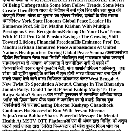
Of Being Unforgettable Some Men Follow Trends. Some Men
Create Them
विजय यादव के निर्देशन में बनी प्रेम सिंह और रक्षा गुप्ता की
भोजपुरी फिल्म ‘जोरू का गुलाम’ का ट्रेलर रिलीज, दर्शकों के बीच मचाया
धमाल
New York State Honours Global Peace Leader His
Eminence Prof. Sir Dr. Madhu Krishan With Multiple
Prestigious Civic Recognitions
Retiring On Your Own Terms
With ICICI Pru Gold Pension Savings: The Growing Shift
Toward Lifelong Financial Freedom
His Eminence Prof. Dr.
Madhu Krishan Honoured Peace Ambassadors At United
Nations Headquarters During Global Peace Seminar
कलाकारांच्या
दिंडीत रिपब्लिकन नेत्या तथा निर्माती संघमित्रा ताई गायकवाड यांचा उत्स्फूर्त
सहभाग
आस्था से आगाज: कोलकाता में राजनीतिक पारी से पहले माँ
विन्ध्यवासिनी दरबार पहुंचे कुलदीप मैती, मांगा आशीर्वाद
फ़िल्म “अभिमन्यु – एक
शोध” की शूटिंग जुलाई के आखिर में शुरू होगी
‘भारत पॉडकास्ट’ बना देश में
सबसे ज्यादा देखे जाने वाला डिजिटल पॉडकास्ट चैनल
West Bengal: A
New Twist To Speculation About A Change In The Bharatiya
Janata Party: Could The BJP Send Kuldip Maity To The
Rajya Sabha? Sources
यश भारती पुरस्कार से सम्मानित अभिषेक यादव
‘अभि’ को फ़िल्म मेकर धीरू यादव ने जन्मदिन पर दी बधाई, लिम्का बुक
रिकॉर्डधारी को सराहा
Casting Director Kashyap Chandhock
Continues His Successful Run With Jeevan Bheema
Yojna
Aruna Babbar Shares Powerful Message On Mental
Health At MSTV OTT Platform
डॉ एस वी अंचन द्वारा निर्मित, डॉ अतुल
पाटणे (आई ए एस) द्वारा लिखित फिल्मस्टार डॉ महेश कुमार फिल्म भोज का