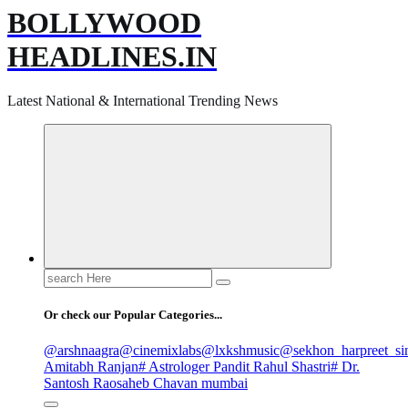
BOLLYWOOD
HEADLINES.IN
Latest National & International Trending News
Search
for:
Or check our Popular Categories...
@arshnaagra
@cinemixlabs
@lxkshmusic
@sekhon_harpreet_si
Amitabh Ranjan
# Astrologer Pandit Rahul Shastri
# Dr.
Santosh Raosaheb Chavan mumbai