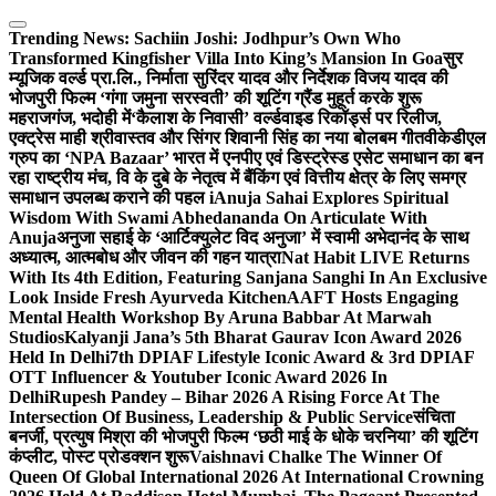
Skip
to
Trending News:
Sachiin Joshi: Jodhpur’s Own Who
content
Transformed Kingfisher Villa Into King’s Mansion In Goa
सुर
म्यूजिक वर्ल्ड प्रा.लि., निर्माता सुरिंदर यादव और निर्देशक विजय यादव की
भोजपुरी फिल्म ‘गंगा जमुना सरस्वती’ की शूटिंग ग्रैंड मुहूर्त करके शुरू
महराजगंज, भदोही में
‘कैलाश के निवासी’ वर्ल्डवाइड रिकॉर्ड्स पर रिलीज,
एक्ट्रेस माही श्रीवास्तव और सिंगर शिवानी सिंह का नया बोलबम गीत
वीकेडीएल
ग्रुप का ‘NPA Bazaar’ भारत में एनपीए एवं डिस्ट्रेस्ड एसेट समाधान का बन
रहा राष्ट्रीय मंच, वि के दुबे के नेतृत्व में बैंकिंग एवं वित्तीय क्षेत्र के लिए समग्र
समाधान उपलब्ध कराने की पहल i
Anuja Sahai Explores Spiritual
Wisdom With Swami Abhedananda On Articulate With
Anuja
अनुजा सहाई के ‘आर्टिक्युलेट विद अनुजा’ में स्वामी अभेदानंद के साथ
अध्यात्म, आत्मबोध और जीवन की गहन यात्रा
Nat Habit LIVE Returns
With Its 4th Edition, Featuring Sanjana Sanghi In An Exclusive
Look Inside Fresh Ayurveda Kitchen
AAFT Hosts Engaging
Mental Health Workshop By Aruna Babbar At Marwah
Studios
Kalyanji Jana’s 5th Bharat Gaurav Icon Award 2026
Held In Delhi
7th DPIAF Lifestyle Iconic Award & 3rd DPIAF
OTT Influencer & Youtuber Iconic Award 2026 In
Delhi
Rupesh Pandey – Bihar 2026 A Rising Force At The
Intersection Of Business, Leadership & Public Service
संचिता
बनर्जी, प्रत्युष मिश्रा की भोजपुरी फिल्म ‘छठी माई के धोके चरनिया’ की शूटिंग
कंप्लीट, पोस्ट प्रोडक्शन शुरू
Vaishnavi Chalke The Winner Of
Queen Of Global International 2026 At International Crowning