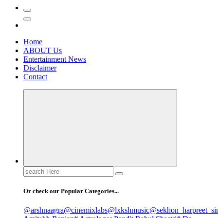
Home
ABOUT Us
Entertainment News
Disclaimer
Contact
Search
for:
Or check our Popular Categories...
@arshnaagra
@cinemixlabs
@lxkshmusic
@sekhon_harpreet_si