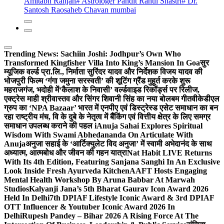
Amitabh Ranjan
# Astrologer Pandit Rahul Shastri
# Dr.
Santosh Raosaheb Chavan mumbai
Trending News:
Sachiin Joshi: Jodhpur’s Own Who
Transformed Kingfisher Villa Into King’s Mansion In Goa
सुर
म्यूजिक वर्ल्ड प्रा.लि., निर्माता सुरिंदर यादव और निर्देशक विजय यादव की
भोजपुरी फिल्म ‘गंगा जमुना सरस्वती’ की शूटिंग ग्रैंड मुहूर्त करके शुरू
महराजगंज, भदोही में
‘कैलाश के निवासी’ वर्ल्डवाइड रिकॉर्ड्स पर रिलीज,
एक्ट्रेस माही श्रीवास्तव और सिंगर शिवानी सिंह का नया बोलबम गीत
वीकेडीएल
ग्रुप का ‘NPA Bazaar’ भारत में एनपीए एवं डिस्ट्रेस्ड एसेट समाधान का बन
रहा राष्ट्रीय मंच, वि के दुबे के नेतृत्व में बैंकिंग एवं वित्तीय क्षेत्र के लिए समग्र
समाधान उपलब्ध कराने की पहल i
Anuja Sahai Explores Spiritual
Wisdom With Swami Abhedananda On Articulate With
Anuja
अनुजा सहाई के ‘आर्टिक्युलेट विद अनुजा’ में स्वामी अभेदानंद के साथ
अध्यात्म, आत्मबोध और जीवन की गहन यात्रा
Nat Habit LIVE Returns
With Its 4th Edition, Featuring Sanjana Sanghi In An Exclusive
Look Inside Fresh Ayurveda Kitchen
AAFT Hosts Engaging
Mental Health Workshop By Aruna Babbar At Marwah
Studios
Kalyanji Jana’s 5th Bharat Gaurav Icon Award 2026
Held In Delhi
7th DPIAF Lifestyle Iconic Award & 3rd DPIAF
OTT Influencer & Youtuber Iconic Award 2026 In
Delhi
Rupesh Pandey – Bihar 2026 A Rising Force At The