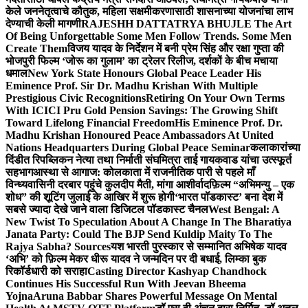
केले जननेतृत्वाचे कौतुक, महिला सक्षमीकरणासाठी शासनाच्या योजनांचा लाभ
देण्याची केली मागणी
RAJESHH DATTATRYA BHUJLE The Art
Of Being Unforgettable Some Men Follow Trends. Some Men
Create Them
विजय यादव के निर्देशन में बनी प्रेम सिंह और रक्षा गुप्ता की
भोजपुरी फिल्म ‘जोरू का गुलाम’ का ट्रेलर रिलीज, दर्शकों के बीच मचाया
धमाल
New York State Honours Global Peace Leader His
Eminence Prof. Sir Dr. Madhu Krishan With Multiple
Prestigious Civic Recognitions
Retiring On Your Own Terms
With ICICI Pru Gold Pension Savings: The Growing Shift
Toward Lifelong Financial Freedom
His Eminence Prof. Dr.
Madhu Krishan Honoured Peace Ambassadors At United
Nations Headquarters During Global Peace Seminar
कलाकारांच्या
दिंडीत रिपब्लिकन नेत्या तथा निर्माती संघमित्रा ताई गायकवाड यांचा उत्स्फूर्त
सहभाग
आस्था से आगाज: कोलकाता में राजनीतिक पारी से पहले माँ
विन्ध्यवासिनी दरबार पहुंचे कुलदीप मैती, मांगा आशीर्वाद
फ़िल्म “अभिमन्यु – एक
शोध” की शूटिंग जुलाई के आखिर में शुरू होगी
‘भारत पॉडकास्ट’ बना देश में
सबसे ज्यादा देखे जाने वाला डिजिटल पॉडकास्ट चैनल
West Bengal: A
New Twist To Speculation About A Change In The Bharatiya
Janata Party: Could The BJP Send Kuldip Maity To The
Rajya Sabha? Sources
यश भारती पुरस्कार से सम्मानित अभिषेक यादव
‘अभि’ को फ़िल्म मेकर धीरू यादव ने जन्मदिन पर दी बधाई, लिम्का बुक
रिकॉर्डधारी को सराहा
Casting Director Kashyap Chandhock
Continues His Successful Run With Jeevan Bheema
Yojna
Aruna Babbar Shares Powerful Message On Mental