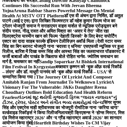
रिकॉर्डधारी को सराहा
Casting Director Kashyap Chandhock
Continues His Successful Run With Jeevan Bheema
Yojna
Aruna Babbar Shares Powerful Message On Mental
Health At MSTV OTT Platform
डॉ एस वी अंचन द्वारा निर्मित, डॉ अतुल
पाटणे (आई ए एस) द्वारा लिखित फिल्मस्टार डॉ महेश कुमार फिल्म भोज का
ट्रेलर भोजपुरी समाज ने सराहा
एयर वाइस मार्शल से म्यूज़िक प्रोड्यूसर बने
संदीप रावत, नीलू रावत और अमित मिश्रा का ‘असर ये तेरा’ जीत रहा
दिल
एक्ट्रेस यास्मीन खान को फिल्म ‘देहाती डिस्को’ के लिए बेस्ट सपोर्टिंग
एक्टर का दादा साहब फाल्के इंडियन टेलीविज़न अवॉर्ड मिला।
देसी स्टार समर
सिंह का बिग ब्लास्ट भोजपुरी गाना ‘बदरवा ए धनिया’ एसएफसी म्यूजिक पर हुआ
रिलीज, बारिश में दिखा समर सिंह और आस्था सिंह का जलवा
भारत पॉडकास्ट में
फर्जी बाबाओं और पाखंड के खिलाफ बोले रोहित भार्गव- ज्योतिष समाधान का
मार्ग है, चमत्कार का नहीं
Sandip Soparrkar At Bishkek International
Film Festival In Kyrgyzstan
बख्तवार कृष्णन को ‘बुक ऑफ़ वर्ल्ड रिकॉर्ड
– लंदन’ और डॉ. माधुरी पानमंद को ‘बुक ऑफ़ वर्ल्ड रिकॉर्ड – USA’ से
सम्मानित किया गया।
The Journey Of Lyricist And Composer
Amitabh Ranjan From Journalist To Welknown Lyricist
A
Visionary For The Vulnerable: J&Ks Daughter Reena
Choudhary Outlines Bold Education And Health Reform
Fearless
લંડનમાં શૂટ થયેલી ગુજરાતી ફિલ્મ “લાયક નાલાયક”નું
ટીઝર, ટ્રેલર, પોસ્ટર અને સંગીત ભવ્ય સમારોહમાં લોન્ચ
सिंगर सुगम
सिंह और एक्ट्रेस माही श्रीवास्तव का भोजपुरी रोमांटिक गाना ‘करिया धागा’
वर्ल्डवाइड रिकॉर्ड्स ने किया रिलीज
निलायश्री क्रिएशन्स ने ‘होप्स मिस्टर, मिस
एंड मिसेज महाराष्ट्र 2026’ और ‘द ग्रैंड महाराष्ट्र अवार्ड 2026’ का शानदार
आयोजन किया मुंबई:
Heartfelt Birthday Wishes To CM Vijay