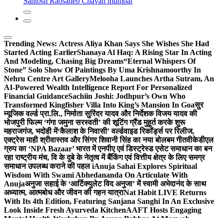
Santosh Raosaheb Chavan mumbai
Trending News:
Actress Aliya Khan Says She Wishes She Had
Started Acting Earlier
Shanaya Al Haq: A Rising Star In Acting
And Modeling, Chasing Big Dreams
“Eternal Whispers Of
Stone” Solo Show Of Paintings By Uma Krishnamoorthy In
Nehru Centre Art Gallery
Melooha Launches Artha Sutram, An
AI-Powered Wealth Intelligence Report For Personalized
Financial Guidance
Sachiin Joshi: Jodhpur’s Own Who
Transformed Kingfisher Villa Into King’s Mansion In Goa
सुर
म्यूजिक वर्ल्ड प्रा.लि., निर्माता सुरिंदर यादव और निर्देशक विजय यादव की
भोजपुरी फिल्म ‘गंगा जमुना सरस्वती’ की शूटिंग ग्रैंड मुहूर्त करके शुरू
महराजगंज, भदोही में
‘कैलाश के निवासी’ वर्ल्डवाइड रिकॉर्ड्स पर रिलीज,
एक्ट्रेस माही श्रीवास्तव और सिंगर शिवानी सिंह का नया बोलबम गीत
वीकेडीएल
ग्रुप का ‘NPA Bazaar’ भारत में एनपीए एवं डिस्ट्रेस्ड एसेट समाधान का बन
रहा राष्ट्रीय मंच, वि के दुबे के नेतृत्व में बैंकिंग एवं वित्तीय क्षेत्र के लिए समग्र
समाधान उपलब्ध कराने की पहल i
Anuja Sahai Explores Spiritual
Wisdom With Swami Abhedananda On Articulate With
Anuja
अनुजा सहाई के ‘आर्टिक्युलेट विद अनुजा’ में स्वामी अभेदानंद के साथ
अध्यात्म, आत्मबोध और जीवन की गहन यात्रा
Nat Habit LIVE Returns
With Its 4th Edition, Featuring Sanjana Sanghi In An Exclusive
Look Inside Fresh Ayurveda Kitchen
AAFT Hosts Engaging