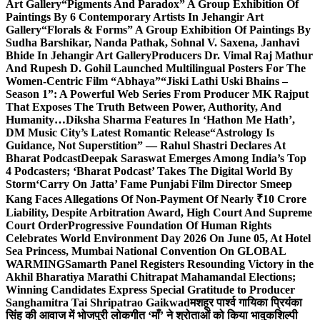
Art Gallery
“Pigments And Paradox” A Group Exhibition Of
Paintings By 6 Contemporary Artists In Jehangir Art
Gallery
“Florals & Forms” A Group Exhibition Of Paintings By
Sudha Barshikar, Nanda Pathak, Sohnal V. Saxena, Janhavi
Bhide In Jehangir Art Gallery
Producers Dr. Vimal Raj Mathur
And Rupesh D. Gohil Launched Multilingual Posters For The
Women-Centric Film “Abhaya”
“Jiski Lathi Uski Bhains –
Season 1”: A Powerful Web Series From Producer MK Rajput
That Exposes The Truth Between Power, Authority, And
Humanity…
Diksha Sharma Features In ‘Hathon Me Hath’,
DM Music City’s Latest Romantic Release
“Astrology Is
Guidance, Not Superstition” — Rahul Shastri Declares At
Bharat Podcast
Deepak Saraswat Emerges Among India’s Top
4 Podcasters; ‘Bharat Podcast’ Takes The Digital World By
Storm
‘Carry On Jatta’ Fame Punjabi Film Director Smeep
Kang Faces Allegations Of Non-Payment Of Nearly ₹10 Crore
Liability, Despite Arbitration Award, High Court And Supreme
Court Order
Progressive Foundation Of Human Rights
Celebrates World Environment Day 2026 On June 05, At Hotel
Sea Princess, Mumbai National Convention On GLOBAL
WARMING
Samarth Panel Registers Resounding Victory in the
Akhil Bharatiya Marathi Chitrapat Mahamandal Elections;
Winning Candidates Express Special Gratitude to Producer
Sanghamitra Tai Shripatrao Gaikwad
मशहूर पार्श्व गायिका प्रियंका
सिंह की आवाज में भोजपुरी लोकगीत ‘माँ’ ने श्रोताओं को किया भावुक
शिल्पी