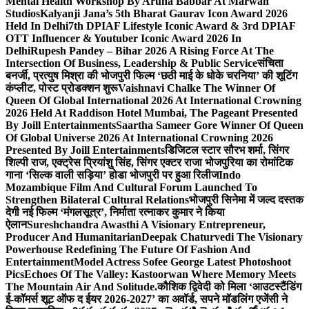
Mental Health Workshop By Aruna Babbar At Marwah
Studios
Kalyanji Jana’s 5th Bharat Gaurav Icon Award 2026
Held In Delhi
7th DPIAF Lifestyle Iconic Award & 3rd DPIAF
OTT Influencer & Youtuber Iconic Award 2026 In
Delhi
Rupesh Pandey – Bihar 2026 A Rising Force At The
Intersection Of Business, Leadership & Public Service
संचिता
बनर्जी, प्रत्युष मिश्रा की भोजपुरी फिल्म ‘छठी माई के धोके चरनिया’ की शूटिंग
कंप्लीट, पोस्ट प्रोडक्शन शुरू
Vaishnavi Chalke The Winner Of
Queen Of Global International 2026 At International Crowning
2026 Held At Raddison Hotel Mumbai, The Pageant Presented
By Joill Entertainments
Saartha Sameer Gore Winner Of Queen
Of Global Universe 2026 At International Crowning 2026
Presented By Joill Entertainments
डिजिटल स्टार सौरभ शर्मा, सिंगर
शिल्पी राज, एक्ट्रेस प्रियांशु सिंह, सिंगर एक्टर राजा भोजपुरिया का रोमांटिक
गाना ‘सिल्क वाली सड़िया’ होडा भोजपुरी पर हुआ रिलीज
Indo
Mozambique Film And Cultural Forum Launched To
Strengthen Bilateral Cultural Relations
भोजपुरी सिनेमा में जल्द दस्तक
देगी नई फिल्म ‘मंगलसूत्र’, निर्माता रत्नाकर कुमार ने किया
ऐलान
Sureshchandra Awasthi A Visionary Entrepreneur,
Producer And Humanitarian
Deepak Chaturvedi The Visionary
Powerhouse Redefining The Future Of Fashion And
Entertainment
Model Actress Sofee George Latest Photoshoot
Pics
Echoes Of The Valley: Kastoorwan Where Memory Meets
The Mountain Air And Solitude.
कौशिक द्विवेदी को मिला ‘आउटस्टैंडिंग
ई-कॉमर्स शूट ऑफ द ईयर 2026-2027’ का अवॉर्ड, सपने मॉडलिंग एजेंसी ने