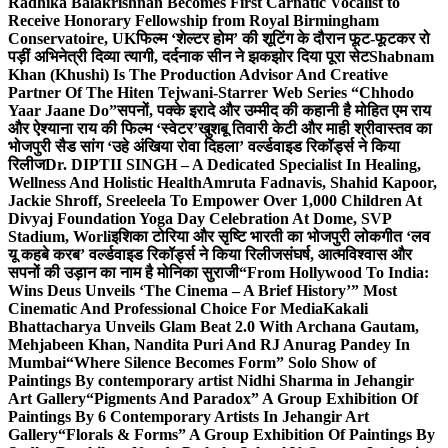
Radhika Balakrishnan Becomes First Carnatic Vocalist to
Receive Honorary Fellowship from Royal Birmingham
Conservatoire, UK
फिल्म ‘शेल्टर होम’ की शूटिंग के दौरान फूट-फूटकर रो
पड़ीं अभिनेत्री दिव्या त्यागी, दर्दनाक सीन ने झकझोर दिया पूरा सेट
Shabnam
Khan (Khushi) Is The Production Advisor And Creative
Partner Of The Hiten Tejwani-Starrer Web Series “Chhodo
Yaar Jaane Do”
सपनों, पक्के इरादे और उम्मीद की कहानी है मोहित एम राय
और ऐश्याना राय की फिल्म ‘स्वेटर’
खुशबू तिवारी केटी और माही श्रीवास्तव का
भोजपुरी सैड सांग ‘उहे अंखिया रोवा दिहला’ वर्ल्डवाइड रिकॉर्ड्स ने किया
रिलीज
Dr. DIPTII SINGH – A Dedicated Specialist In Healing,
Wellness And Holistic Health
Amruta Fadnavis, Shahid Kapoor,
Jackie Shroff, Sreeleela To Empower Over 1,000 Children At
Divyaj Foundation Yoga Day Celebration At Dome, SVP
Stadium, Worli
इशिका टोरिया और सृष्टि भारती का भोजपुरी लोकगीत ‘लव
यू कहबे करब’ वर्ल्डवाइड रिकॉर्ड्स ने किया रिलीज
संघर्ष, आत्मविश्वास और
सपनों की उड़ान का नाम है मोनिका सुराजी
“From Hollywood To India:
Wins Deus Unveils ‘The Cinema – A Brief History’” Most
Cinematic And Professional Choice For Media
Kakali
Bhattacharya Unveils Glam Beat 2.0 With Archana Gautam,
Mehjabeen Khan, Nandita Puri And RJ Anurag Pandey In
Mumbai
“Where Silence Becomes Form” Solo Show of
Paintings By contemporary artist Nidhi Sharma in Jehangir
Art Gallery
“Pigments And Paradox” A Group Exhibition Of
Paintings By 6 Contemporary Artists In Jehangir Art
Gallery
“Florals & Forms” A Group Exhibition Of Paintings By