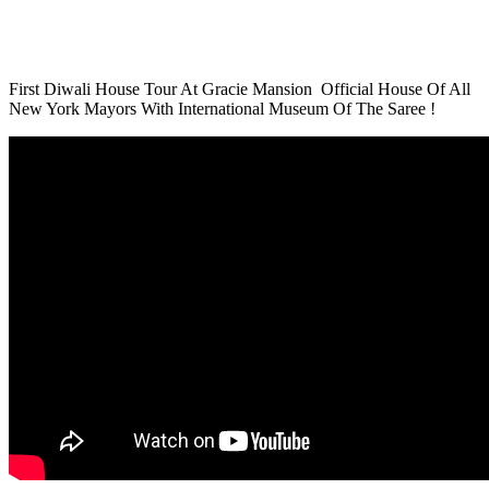
By
admin
August 7, 2026
13 views
Business News
Melooha Launches Artha Sutram, An AI-Powered Wealth
Intelligence Report For Personalized Financial Guidance
By
admin
August 7, 2026
8 views
Exclusive News
Sachiin Joshi: Jodhpur’s Own Who Transformed Kingfisher
Villa Into King’s Mansion In Goa
By
admin
August 6, 2026