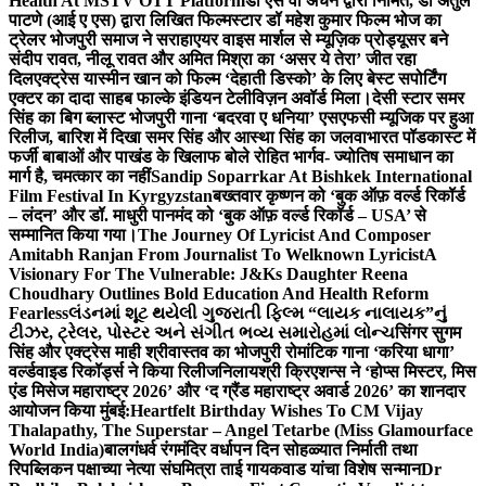
Health At MSTV OTT Platform
डॉ एस वी अंचन द्वारा निर्मित, डॉ अतुल
पाटणे (आई ए एस) द्वारा लिखित फिल्मस्टार डॉ महेश कुमार फिल्म भोज का
ट्रेलर भोजपुरी समाज ने सराहा
एयर वाइस मार्शल से म्यूज़िक प्रोड्यूसर बने
संदीप रावत, नीलू रावत और अमित मिश्रा का ‘असर ये तेरा’ जीत रहा
दिल
एक्ट्रेस यास्मीन खान को फिल्म ‘देहाती डिस्को’ के लिए बेस्ट सपोर्टिंग
एक्टर का दादा साहब फाल्के इंडियन टेलीविज़न अवॉर्ड मिला।
देसी स्टार समर
सिंह का बिग ब्लास्ट भोजपुरी गाना ‘बदरवा ए धनिया’ एसएफसी म्यूजिक पर हुआ
रिलीज, बारिश में दिखा समर सिंह और आस्था सिंह का जलवा
भारत पॉडकास्ट में
फर्जी बाबाओं और पाखंड के खिलाफ बोले रोहित भार्गव- ज्योतिष समाधान का
मार्ग है, चमत्कार का नहीं
Sandip Soparrkar At Bishkek International
Film Festival In Kyrgyzstan
बख्तवार कृष्णन को ‘बुक ऑफ़ वर्ल्ड रिकॉर्ड
– लंदन’ और डॉ. माधुरी पानमंद को ‘बुक ऑफ़ वर्ल्ड रिकॉर्ड – USA’ से
सम्मानित किया गया।
The Journey Of Lyricist And Composer
Amitabh Ranjan From Journalist To Welknown Lyricist
A
Visionary For The Vulnerable: J&Ks Daughter Reena
Choudhary Outlines Bold Education And Health Reform
Fearless
લંડનમાં શૂટ થયેલી ગુજરાતી ફિલ્મ “લાયક નાલાયક”નું
ટીઝર, ટ્રેલર, પોસ્ટર અને સંગીત ભવ્ય સમારોહમાં લોન્ચ
सिंगर सुगम
सिंह और एक्ट्रेस माही श्रीवास्तव का भोजपुरी रोमांटिक गाना ‘करिया धागा’
वर्ल्डवाइड रिकॉर्ड्स ने किया रिलीज
निलायश्री क्रिएशन्स ने ‘होप्स मिस्टर, मिस
एंड मिसेज महाराष्ट्र 2026’ और ‘द ग्रैंड महाराष्ट्र अवार्ड 2026’ का शानदार
आयोजन किया मुंबई:
Heartfelt Birthday Wishes To CM Vijay
Thalapathy, The Superstar – Angel Tetarbe (Miss Glamourface
World India)
बालगंधर्व रंगमंदिर वर्धापन दिन सोहळ्यात निर्माती तथा
रिपब्लिकन पक्षाच्या नेत्या संघमित्रा ताई गायकवाड यांचा विशेष सन्मान
Dr