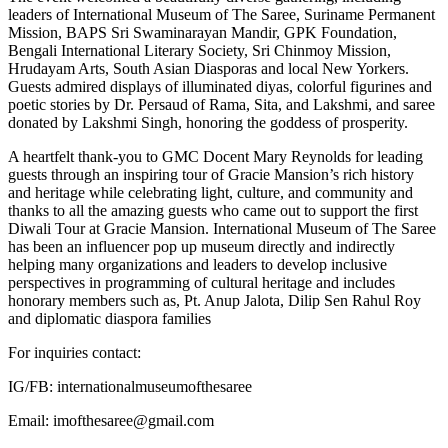
leaders of International Museum of The Saree, Suriname Permanent
Mission, BAPS Sri Swaminarayan Mandir, GPK Foundation,
Bengali International Literary Society, Sri Chinmoy Mission,
Hrudayam Arts, South Asian Diasporas and local New Yorkers.
Guests admired displays of illuminated diyas, colorful figurines and
poetic stories by Dr. Persaud of Rama, Sita, and Lakshmi, and saree
donated by Lakshmi Singh, honoring the goddess of prosperity.
A heartfelt thank-you to GMC Docent Mary Reynolds for leading
guests through an inspiring tour of Gracie Mansion’s rich history
and heritage while celebrating light, culture, and community and
thanks to all the amazing guests who came out to support the first
Diwali Tour at Gracie Mansion. International Museum of The Saree
has been an influencer pop up museum directly and indirectly
helping many organizations and leaders to develop inclusive
perspectives in programming of cultural heritage and includes
honorary members such as, Pt. Anup Jalota, Dilip Sen Rahul Roy
and diplomatic diaspora families
For inquiries contact:
IG/FB: internationalmuseumofthesaree
Email: imofthesaree@gmail.com