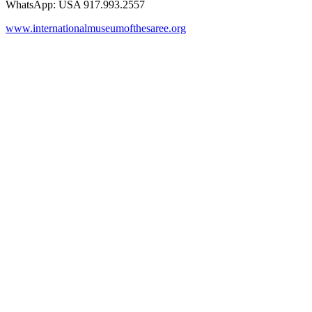
WhatsApp: USA 917.993.2557
www.internationalmuseumofthesaree.org
First Diwali House Tour At Gracie Mansion Official House Of All
New York Mayors With International Museum Of The Saree !