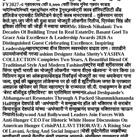
FY2027-এ গ্রাহকদের মোট ৪,৬৬৬ কোটি টাকার সুবিধা প্রদান করেছে
আইসিআইসিআই প্রুডেন্সিয়াল লাইফ ইন্স্যুরেন্স
कंट्री क्लब हॉस्पिटॅलिटी अँड
हॉलिडेज प्रायव्हेट लिमिटेडने कंट्री क्लब मास्टरकार्ड – तुर्कस्तान सादर
केले.
जुग-जुग जीने की दुआ वाला भोजपुरी लोकगीत रिलीज, प्रियंका सिंह और
इशिका तोरिया की जोड़ी ने मचाया धमाल
Mr. Hitesh Nihalani: Two
Decades Of Building Trust In Real Estate
Dr. Basant Goel To
Grace Asia Excellence & Leadership Awards 2026 As
Distinguished Guest Celebrating Excellence. Inspiring
Leadership
महाराष्ट्राच्या वीज वितरण व्यवस्थेवर वाढता ताण : तातडीने
उपाययोजनांची गरज
Fashion Designer Aisha Shetty’s YASHNA
COLLECTION Completes Two Years, A Beautiful Blend Of
Traditional Style And Modern Fashion
एक्ट्रेस माही श्रीवास्तव और
सिंगर सृष्टी भारती का भोजपुरी लोकगीत ‘गवना वीएस खेलवना’ ने पार किया 10
मिलियन व्यूज का आंकड़ा
वर्ल्डवाइड रिकॉर्ड्स भोजपुरी का नया धमाकेदार गाना
जल्द, दुबई की खूबसूरत लोकेशन्स पर हो रही है शूटिंग
फिल्म जगत के प्रख्यात
अशफ़ाक खोपेकर को मिला महाराष्ट्र के राज्यपाल सी.पी. राधाकृष्णन के हाथों
‘बेस्ट बॉलीवुड एक्टिविस्ट’ का प्रतिष्ठित सम्मान
Rahul Deshpande’s
Abhangawari Resonates Through A Packed Shanmukhananda
Hall
राहुल देशपांडे की ‘अभंगवारी’ ने शन्मुखानंद हॉल को भक्तिरस से सराबोर
किया
राहुल देशपांडे यांच्या ‘अभंगवारी’ने शन्मुखानंद सभागृह भक्तिरसात न्हाऊन
निघाले
Hollywood And Bollywood Leaders Join Forces With
Anti-Hunger CEO For Historic White House Discussions On
American Hunger Crisis
PALLAVI THORAVE: A Rising Star
Of Lavani, Acting And Social Impact !
मोशी दुर्घटनेतील जखमींच्या
मदतीसाठी धावले केंद्रीय मंत्री रामदास आठवले; संघमित्रा गायकवाड यांनी