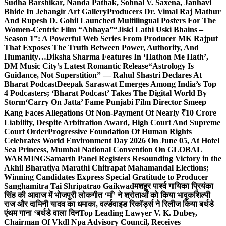
Sudha Barshikar, Nanda Pathak, Sohnal V. Saxena, Janhavi
Bhide In Jehangir Art Gallery
Producers Dr. Vimal Raj Mathur
And Rupesh D. Gohil Launched Multilingual Posters For The
Women-Centric Film “Abhaya”
“Jiski Lathi Uski Bhains –
Season 1”: A Powerful Web Series From Producer MK Rajput
That Exposes The Truth Between Power, Authority, And
Humanity…
Diksha Sharma Features In ‘Hathon Me Hath’,
DM Music City’s Latest Romantic Release
“Astrology Is
Guidance, Not Superstition” — Rahul Shastri Declares At
Bharat Podcast
Deepak Saraswat Emerges Among India’s Top
4 Podcasters; ‘Bharat Podcast’ Takes The Digital World By
Storm
‘Carry On Jatta’ Fame Punjabi Film Director Smeep
Kang Faces Allegations Of Non-Payment Of Nearly ₹10 Crore
Liability, Despite Arbitration Award, High Court And Supreme
Court Order
Progressive Foundation Of Human Rights
Celebrates World Environment Day 2026 On June 05, At Hotel
Sea Princess, Mumbai National Convention On GLOBAL
WARMING
Samarth Panel Registers Resounding Victory in the
Akhil Bharatiya Marathi Chitrapat Mahamandal Elections;
Winning Candidates Express Special Gratitude to Producer
Sanghamitra Tai Shripatrao Gaikwad
मशहूर पार्श्व गायिका प्रियंका
सिंह की आवाज में भोजपुरी लोकगीत ‘माँ’ ने श्रोताओं को किया भावुक
शिल्पी
राज और दामिनी यादव का धमाका, वर्ल्डवाइड रिकॉर्ड्स ने रिलीज किया बर्थडे
एंथम गाना ‘बर्थडे वाला दिन
Top Leading Lawyer V. K. Dubey,
Chairman Of Vkdl Npa Advisory Council, Receives