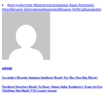
14 views
News
सुर म्यूजिक वर्ल्ड प्रा.लि., निर्माता सुरिंदर यादव और निर्देशक विजय यादव की
भोजपुरी फिल्म ‘गंगा जमुना सरस्वती’ की शूटिंग ग्रैंड मुहूर्त करके शुरू
महराजगंज, भदोही में
By
admin
August 6, 2026
16 views
Copyright © 2026 BOLLYWOOD HEADLINES.IN | Powered by
Desert Themes