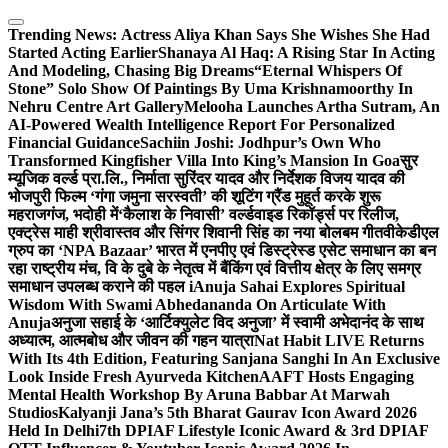
Skip
to
Trending News:
Actress Aliya Khan Says She Wishes She Had
content
Started Acting Earlier
Shanaya Al Haq: A Rising Star In Acting
And Modeling, Chasing Big Dreams
“Eternal Whispers Of
Stone” Solo Show Of Paintings By Uma Krishnamoorthy In
Nehru Centre Art Gallery
Melooha Launches Artha Sutram, An
AI-Powered Wealth Intelligence Report For Personalized
Financial Guidance
Sachiin Joshi: Jodhpur’s Own Who
Transformed Kingfisher Villa Into King’s Mansion In Goa
सुर
म्यूजिक वर्ल्ड प्रा.लि., निर्माता सुरिंदर यादव और निर्देशक विजय यादव की
भोजपुरी फिल्म ‘गंगा जमुना सरस्वती’ की शूटिंग ग्रैंड मुहूर्त करके शुरू
महराजगंज, भदोही में
‘कैलाश के निवासी’ वर्ल्डवाइड रिकॉर्ड्स पर रिलीज,
एक्ट्रेस माही श्रीवास्तव और सिंगर शिवानी सिंह का नया बोलबम गीत
वीकेडीएल
ग्रुप का ‘NPA Bazaar’ भारत में एनपीए एवं डिस्ट्रेस्ड एसेट समाधान का बन
रहा राष्ट्रीय मंच, वि के दुबे के नेतृत्व में बैंकिंग एवं वित्तीय क्षेत्र के लिए समग्र
समाधान उपलब्ध कराने की पहल i
Anuja Sahai Explores Spiritual
Wisdom With Swami Abhedananda On Articulate With
Anuja
अनुजा सहाई के ‘आर्टिक्युलेट विद अनुजा’ में स्वामी अभेदानंद के साथ
अध्यात्म, आत्मबोध और जीवन की गहन यात्रा
Nat Habit LIVE Returns
With Its 4th Edition, Featuring Sanjana Sanghi In An Exclusive
Look Inside Fresh Ayurveda Kitchen
AAFT Hosts Engaging
Mental Health Workshop By Aruna Babbar At Marwah
Studios
Kalyanji Jana’s 5th Bharat Gaurav Icon Award 2026
Held In Delhi
7th DPIAF Lifestyle Iconic Award & 3rd DPIAF