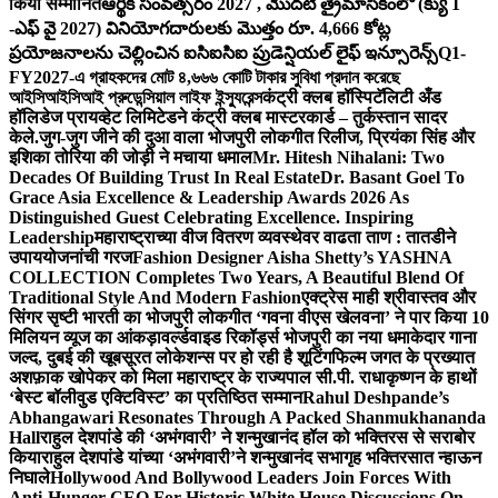
किया सम्मानित
ఆర్థిక సంవత్సరం 2027 , మొదటి త్రైమాసికంలో (క్యు 1
-ఎఫ్ వై 2027) వినియోగదారులకు మొత్తం రూ. 4,666 కోట్ల
ప్రయోజనాలను చెల్లించిన ఐసిఐసిఐ ప్రుడెన్షియల్ లైఫ్ ఇన్సూరెన్స్
Q1-
FY2027-এ গ্রাহকদের মোট ৪,৬৬৬ কোটি টাকার সুবিধা প্রদান করেছে
আইসিআইসিআই প্রুডেন্সিয়াল লাইফ ইন্স্যুরেন্স
कंट्री क्लब हॉस्पिटॅलिटी अँड
हॉलिडेज प्रायव्हेट लिमिटेडने कंट्री क्लब मास्टरकार्ड – तुर्कस्तान सादर
केले.
जुग-जुग जीने की दुआ वाला भोजपुरी लोकगीत रिलीज, प्रियंका सिंह और
इशिका तोरिया की जोड़ी ने मचाया धमाल
Mr. Hitesh Nihalani: Two
Decades Of Building Trust In Real Estate
Dr. Basant Goel To
Grace Asia Excellence & Leadership Awards 2026 As
Distinguished Guest Celebrating Excellence. Inspiring
Leadership
महाराष्ट्राच्या वीज वितरण व्यवस्थेवर वाढता ताण : तातडीने
उपाययोजनांची गरज
Fashion Designer Aisha Shetty’s YASHNA
COLLECTION Completes Two Years, A Beautiful Blend Of
Traditional Style And Modern Fashion
एक्ट्रेस माही श्रीवास्तव और
सिंगर सृष्टी भारती का भोजपुरी लोकगीत ‘गवना वीएस खेलवना’ ने पार किया 10
मिलियन व्यूज का आंकड़ा
वर्ल्डवाइड रिकॉर्ड्स भोजपुरी का नया धमाकेदार गाना
जल्द, दुबई की खूबसूरत लोकेशन्स पर हो रही है शूटिंग
फिल्म जगत के प्रख्यात
अशफ़ाक खोपेकर को मिला महाराष्ट्र के राज्यपाल सी.पी. राधाकृष्णन के हाथों
‘बेस्ट बॉलीवुड एक्टिविस्ट’ का प्रतिष्ठित सम्मान
Rahul Deshpande’s
Abhangawari Resonates Through A Packed Shanmukhananda
Hall
राहुल देशपांडे की ‘अभंगवारी’ ने शन्मुखानंद हॉल को भक्तिरस से सराबोर
किया
राहुल देशपांडे यांच्या ‘अभंगवारी’ने शन्मुखानंद सभागृह भक्तिरसात न्हाऊन
निघाले
Hollywood And Bollywood Leaders Join Forces With
Anti-Hunger CEO For Historic White House Discussions On