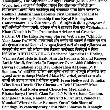
Thalapathy, The Superstar – Angel Tetarbe (Miss Glamourface
World India)
बालगंधर्व रंगमंदिर वर्धापन दिन सोहळ्यात निर्माती तथा
रिपब्लिकन पक्षाच्या नेत्या संघमित्रा ताई गायकवाड यांचा विशेष सन्मान
Dr
Radhika Balakrishnan Becomes First Carnatic Vocalist to
Receive Honorary Fellowship from Royal Birmingham
Conservatoire, UK
फिल्म ‘शेल्टर होम’ की शूटिंग के दौरान फूट-फूटकर रो
पड़ीं अभिनेत्री दिव्या त्यागी, दर्दनाक सीन ने झकझोर दिया पूरा सेट
Shabnam
Khan (Khushi) Is The Production Advisor And Creative
Partner Of The Hiten Tejwani-Starrer Web Series “Chhodo
Yaar Jaane Do”
सपनों, पक्के इरादे और उम्मीद की कहानी है मोहित एम राय
और ऐश्याना राय की फिल्म ‘स्वेटर’
खुशबू तिवारी केटी और माही श्रीवास्तव का
भोजपुरी सैड सांग ‘उहे अंखिया रोवा दिहला’ वर्ल्डवाइड रिकॉर्ड्स ने किया
रिलीज
Dr. DIPTII SINGH – A Dedicated Specialist In Healing,
Wellness And Holistic Health
Amruta Fadnavis, Shahid Kapoor,
Jackie Shroff, Sreeleela To Empower Over 1,000 Children At
Divyaj Foundation Yoga Day Celebration At Dome, SVP
Stadium, Worli
इशिका टोरिया और सृष्टि भारती का भोजपुरी लोकगीत ‘लव
यू कहबे करब’ वर्ल्डवाइड रिकॉर्ड्स ने किया रिलीज
संघर्ष, आत्मविश्वास और
सपनों की उड़ान का नाम है मोनिका सुराजी
“From Hollywood To India:
Wins Deus Unveils ‘The Cinema – A Brief History’” Most
Cinematic And Professional Choice For Media
Kakali
Bhattacharya Unveils Glam Beat 2.0 With Archana Gautam,
Mehjabeen Khan, Nandita Puri And RJ Anurag Pandey In
Mumbai
“Where Silence Becomes Form” Solo Show of
Paintings By contemporary artist Nidhi Sharma in Jehangir