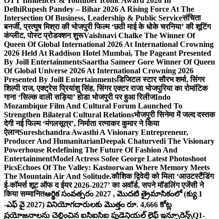
OTT Influencer & Youtuber Iconic Award 2026 In
Delhi
Rupesh Pandey – Bihar 2026 A Rising Force At The
Intersection Of Business, Leadership & Public Service
संचिता
बनर्जी, प्रत्युष मिश्रा की भोजपुरी फिल्म ‘छठी माई के धोके चरनिया’ की शूटिंग
कंप्लीट, पोस्ट प्रोडक्शन शुरू
Vaishnavi Chalke The Winner Of
Queen Of Global International 2026 At International Crowning
2026 Held At Raddison Hotel Mumbai, The Pageant Presented
By Joill Entertainments
Saartha Sameer Gore Winner Of Queen
Of Global Universe 2026 At International Crowning 2026
Presented By Joill Entertainments
डिजिटल स्टार सौरभ शर्मा, सिंगर
शिल्पी राज, एक्ट्रेस प्रियांशु सिंह, सिंगर एक्टर राजा भोजपुरिया का रोमांटिक
गाना ‘सिल्क वाली सड़िया’ होडा भोजपुरी पर हुआ रिलीज
Indo
Mozambique Film And Cultural Forum Launched To
Strengthen Bilateral Cultural Relations
भोजपुरी सिनेमा में जल्द दस्तक
देगी नई फिल्म ‘मंगलसूत्र’, निर्माता रत्नाकर कुमार ने किया
ऐलान
Sureshchandra Awasthi A Visionary Entrepreneur,
Producer And Humanitarian
Deepak Chaturvedi The Visionary
Powerhouse Redefining The Future Of Fashion And
Entertainment
Model Actress Sofee George Latest Photoshoot
Pics
Echoes Of The Valley: Kastoorwan Where Memory Meets
The Mountain Air And Solitude.
कौशिक द्विवेदी को मिला ‘आउटस्टैंडिंग
ई-कॉमर्स शूट ऑफ द ईयर 2026-2027’ का अवॉर्ड, सपने मॉडलिंग एजेंसी ने
किया सम्मानित
ఆర్థిక సంవత్సరం 2027 , మొదటి త్రైమాసికంలో (క్యు 1
-ఎఫ్ వై 2027) వినియోగదారులకు మొత్తం రూ. 4,666 కోట్ల
ప్రయోజనాలను చెల్లించిన ఐసిఐసిఐ ప్రుడెన్షియల్ లైఫ్ ఇన్సూరెన్స్
Q1-