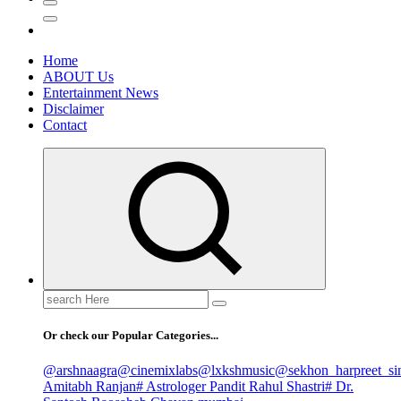
Home
ABOUT Us
Entertainment News
Disclaimer
Contact
Search
for:
Or check our Popular Categories...
@arshnaagra
@cinemixlabs
@lxkshmusic
@sekhon_harpreet_si
Amitabh Ranjan
# Astrologer Pandit Rahul Shastri
# Dr.