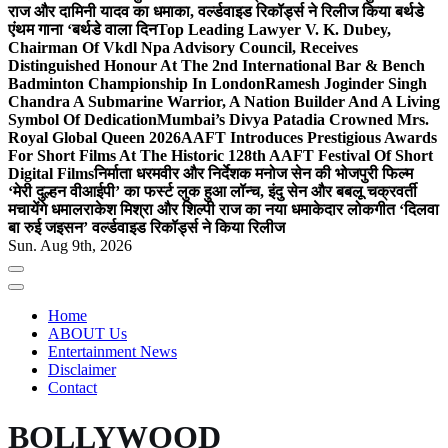
राज और दामिनी यादव का धमाका, वर्ल्डवाइड रिकॉर्ड्स ने रिलीज किया बर्थडे
एंथम गाना ‘बर्थडे वाला दिन
Top Leading Lawyer V. K. Dubey,
Chairman Of Vkdl Npa Advisory Council, Receives
Distinguished Honour At The 2nd International Bar & Bench
Badminton Championship In London
Ramesh Joginder Singh
Chandra A Submarine Warrior, A Nation Builder And A Living
Symbol Of Dedication
Mumbai’s Divya Patadia Crowned Mrs.
Royal Global Queen 2026
AAFT Introduces Prestigious Awards
For Short Films At The Historic 128th AAFT Festival Of Short
Digital Films
निर्माता धरमवीर और निर्देशक मनोज सेन की भोजपुरी फिल्म
‘मेरी दुल्हन वीआईपी’ का फर्स्ट लुक हुआ लॉन्च, इंदु सेन और बबलू चक्रवर्ती
मचायेंगे धमाल
राकेश मिश्रा और शिल्पी राज का नया धमाकेदार लोकगीत ‘दिलवा
बा रुई जइसन’ वर्ल्डवाइड रिकॉर्ड्स ने किया रिलीज
Sun. Aug 9th, 2026
Home
ABOUT Us
Entertainment News
Disclaimer
Contact
BOLLYWOOD