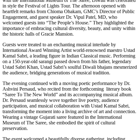
with the International Museum of The Saree, Diwali was celebrated
in style the Festival of Lights Tour. The afternoon opened with
heartfelt remarks from Chioma Ohakam, GMC’s Director of Public
Engagement, and guest speaker Dr. Vipul Patel, MD, who
welcomed guests into “The People’s House.” They highlighted the
importance of embracing cultural diversity, beauty, and unity within
the historic halls of Gracie Mansion.
Guests were treated to an enchanting musical interlude by
International Award Winning Artist world-renowned maestro Ustad
Kamal Sabri, a leading figure in Indian Classical music. Performing
on a 150-year-old sarangi passed down from his father, legendary
Ustad Sabri Khan, Ustad Sabri’s soulful Diwali bhajans mesmerized
the audience, bridging generations of musical tradition.
The evening continued with a moving poetic performance by Dr.
Ashvini Persaud, who recited from the forthcoming literary book
“Saree To The New World” and its accompanying musical album.
Dr. Persaud seamlessly wove together live poetry, audience
participation, and musical collaboration with Ustad Kamal Sabri,
transforming the moment into a living archive of art and connection.
Wearing a vintage Gujarati saree featured in the International
Museum of The Saree, she embodied the spirit of cultural
preservation.
The event welcomed a beautifully diverse gathering, including