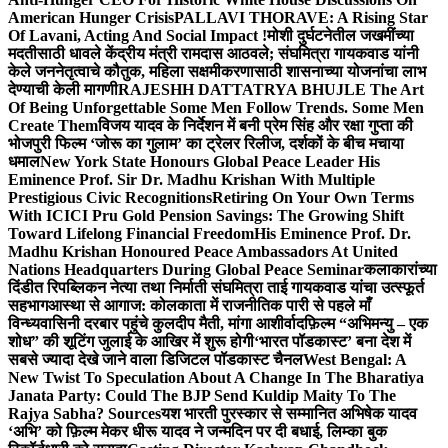
American Hunger Crisis
PALLAVI THORAVE: A Rising Star
Of Lavani, Acting And Social Impact !
मोशी दुर्घटनेतील जखमींच्या
मदतीसाठी धावले केंद्रीय मंत्री रामदास आठवले; संघमित्रा गायकवाड यांनी
केले जननेतृत्वाचे कौतुक, महिला सक्षमीकरणासाठी शासनाच्या योजनांचा लाभ
देण्याची केली मागणी
RAJESHH DATTATRYA BHUJLE The Art
Of Being Unforgettable Some Men Follow Trends. Some Men
Create Them
विजय यादव के निर्देशन में बनी प्रेम सिंह और रक्षा गुप्ता की
भोजपुरी फिल्म ‘जोरू का गुलाम’ का ट्रेलर रिलीज, दर्शकों के बीच मचाया
धमाल
New York State Honours Global Peace Leader His
Eminence Prof. Sir Dr. Madhu Krishan With Multiple
Prestigious Civic Recognitions
Retiring On Your Own Terms
With ICICI Pru Gold Pension Savings: The Growing Shift
Toward Lifelong Financial Freedom
His Eminence Prof. Dr.
Madhu Krishan Honoured Peace Ambassadors At United
Nations Headquarters During Global Peace Seminar
कलाकारांच्या
दिंडीत रिपब्लिकन नेत्या तथा निर्माती संघमित्रा ताई गायकवाड यांचा उत्स्फूर्त
सहभाग
आस्था से आगाज: कोलकाता में राजनीतिक पारी से पहले माँ
विन्ध्यवासिनी दरबार पहुंचे कुलदीप मैती, मांगा आशीर्वाद
फ़िल्म “अभिमन्यु – एक
शोध” की शूटिंग जुलाई के आखिर में शुरू होगी
‘भारत पॉडकास्ट’ बना देश में
सबसे ज्यादा देखे जाने वाला डिजिटल पॉडकास्ट चैनल
West Bengal: A
New Twist To Speculation About A Change In The Bharatiya
Janata Party: Could The BJP Send Kuldip Maity To The
Rajya Sabha? Sources
यश भारती पुरस्कार से सम्मानित अभिषेक यादव
‘अभि’ को फ़िल्म मेकर धीरू यादव ने जन्मदिन पर दी बधाई, लिम्का बुक