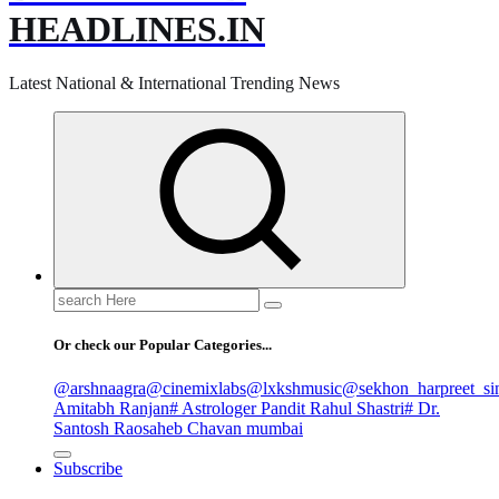
HEADLINES.IN
Latest National & International Trending News
Search
for:
Or check our Popular Categories...
@arshnaagra
@cinemixlabs
@lxkshmusic
@sekhon_harpreet_si
Amitabh Ranjan
# Astrologer Pandit Rahul Shastri
# Dr.
Santosh Raosaheb Chavan mumbai
Subscribe