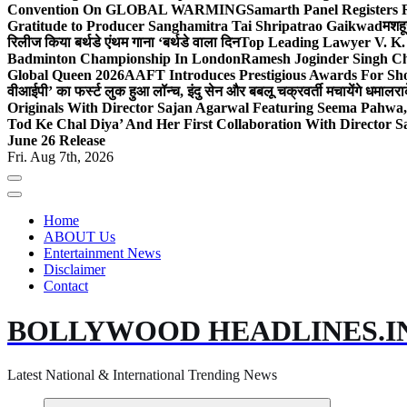
Convention On GLOBAL WARMING
Samarth Panel Registers 
Gratitude to Producer Sanghamitra Tai Shripatrao Gaikwad
मशहू
रिलीज किया बर्थडे एंथम गाना ‘बर्थडे वाला दिन
Top Leading Lawyer V. K.
Badminton Championship In London
Ramesh Joginder Singh Ch
Global Queen 2026
AAFT Introduces Prestigious Awards For Shor
वीआईपी’ का फर्स्ट लुक हुआ लॉन्च, इंदु सेन और बबलू चक्रवर्ती मचायेंगे धमाल
रा
Originals With Director Sajan Agarwal Featuring Seema Pahwa
Tod Ke Chal Diya’ And Her First Collaboration With Director 
June 26 Release
Fri. Aug 7th, 2026
Home
ABOUT Us
Entertainment News
Disclaimer
Contact
BOLLYWOOD HEADLINES.I
Latest National & International Trending News