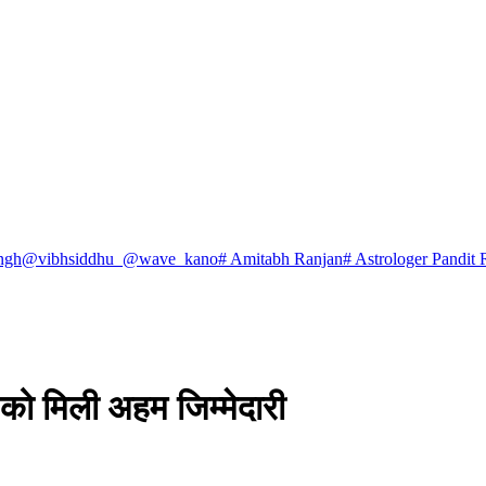
ngh
@vibhsiddhu_
@wave_kano
# Amitabh Ranjan
# Astrologer Pandit 
 को मिली अहम जिम्मेदारी