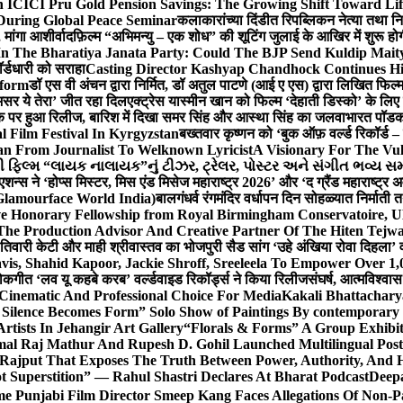
 ICICI Pru Gold Pension Savings: The Growing Shift Toward Lif
During Global Peace Seminar
कलाकारांच्या दिंडीत रिपब्लिकन नेत्या तथा नि
 मांगा आशीर्वाद
फ़िल्म “अभिमन्यु – एक शोध” की शूटिंग जुलाई के आखिर में शुरू हो
In The Bharatiya Janata Party: Could The BJP Send Kuldip Mait
र्डधारी को सराहा
Casting Director Kashyap Chandhock Continues Hi
tform
डॉ एस वी अंचन द्वारा निर्मित, डॉ अतुल पाटणे (आई ए एस) द्वारा लिखित फिल
‘असर ये तेरा’ जीत रहा दिल
एक्ट्रेस यास्मीन खान को फिल्म ‘देहाती डिस्को’ के लिए
िक पर हुआ रिलीज, बारिश में दिखा समर सिंह और आस्था सिंह का जलवा
भारत पॉडका
l Film Festival In Kyrgyzstan
बख्तवार कृष्णन को ‘बुक ऑफ़ वर्ल्ड रिकॉर्ड 
n From Journalist To Welknown Lyricist
A Visionary For The Vu
ી ફિલ્મ “લાયક નાલાયક”નું ટીઝર, ટ્રેલર, પોસ્ટર અને સંગીત ભવ્ય સમ
एशन्स ने ‘होप्स मिस्टर, मिस एंड मिसेज महाराष्ट्र 2026’ और ‘द ग्रैंड महाराष्ट्
Glamourface World India)
बालगंधर्व रंगमंदिर वर्धापन दिन सोहळ्यात निर्माती 
ive Honorary Fellowship from Royal Birmingham Conservatoire, 
he Production Advisor And Creative Partner Of The Hiten Tejw
 तिवारी केटी और माही श्रीवास्तव का भोजपुरी सैड सांग ‘उहे अंखिया रोवा दिहला’ व
is, Shahid Kapoor, Jackie Shroff, Sreeleela To Empower Over 1,
ोकगीत ‘लव यू कहबे करब’ वर्ल्डवाइड रिकॉर्ड्स ने किया रिलीज
संघर्ष, आत्मविश्व
 Cinematic And Professional Choice For Media
Kakali Bhattachary
Silence Becomes Form” Solo Show of Paintings By contemporary a
tists In Jehangir Art Gallery
“Florals & Forms” A Group Exhibit
mal Raj Mathur And Rupesh D. Gohil Launched Multilingual Po
 Rajput That Exposes The Truth Between Power, Authority, An
t Superstition” — Rahul Shastri Declares At Bharat Podcast
Deepa
e Punjabi Film Director Smeep Kang Faces Allegations Of Non-Pa