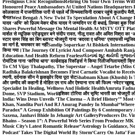
Prestigious Civic Recognitions
Retiring On Your Own Terms With
Honoured Peace Ambassadors At United Nations Headquarters 
कोलकाता में राजनीतिक पारी से पहले माँ विन्ध्यवासिनी दरबार पहुंचे कुलदीप मैती,
चैनल
West Bengal: A New Twist To Speculation About A Change 
यादव ‘अभि’ को फ़िल्म मेकर धीरू यादव ने जन्मदिन पर दी बधाई, लिम्का बुक रिकॉ
Shares Powerful Message On Mental Health At MSTV OTT Pla
मार्शल से म्यूज़िक प्रोड्यूसर बने संदीप रावत, नीलू रावत और अमित मिश्रा का 
स्टार समर सिंह का बिग ब्लास्ट भोजपुरी गाना ‘बदरवा ए धनिया’ एसएफसी म्यूज
का मार्ग है, चमत्कार का नहीं
Sandip Soparrkar At Bishkek Internationa
किया गया।
The Journey Of Lyricist And Composer Amitabh Ranja
Education And Health Reform Fearless
લંડનમાં શૂટ થયેલી ગુજરાત
रोमांटिक गाना ‘करिया धागा’ वर्ल्डवाइड रिकॉर्ड्स ने किया रिलीज
निलायश्री क्रि
To CM Vijay Thalapathy, The Superstar – Angel Tetarbe (Miss 
Radhika Balakrishnan Becomes First Carnatic Vocalist to Rece
त्यागी, दर्दनाक सीन ने झकझोर दिया पूरा सेट
Shabnam Khan (Khushi) Is T
और उम्मीद की कहानी है मोहित एम राय और ऐश्याना राय की फिल्म ‘स्वेटर’
खुशबू
Specialist In Healing, Wellness And Holistic Health
Amruta Fadnav
Dome, SVP Stadium, Worli
इशिका टोरिया और सृष्टि भारती का भोजपुरी ल
India: Wins Deus Unveils ‘The Cinema – A Brief History’” Most
Khan, Nandita Puri And RJ Anurag Pandey In Mumbai
“Where 
Paradox” A Group Exhibition Of Paintings By 6 Contemporary Ar
Saxena, Janhavi Bhide In Jehangir Art Gallery
Producers Dr. Vi
Bhains – Season 1”: A Powerful Web Series From Producer MK
Music City’s Latest Romantic Release
“Astrology Is Guidance, No
Podcast’ Takes The Digital World By Storm
‘Carry On Jatta’ Fam