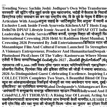
Skip
to
Trending News:
Sachiin Joshi: Jodhpur’s Own Who Transformed 
content
सरस्वती’ की शूटिंग ग्रैंड मुहूर्त करके शुरू महराजगंज, भदोही में
‘कैलाश के निवासी
डिस्ट्रेस्ड एसेट समाधान का बन रहा राष्ट्रीय मंच, वि के दुबे के नेतृत्व में बैंकि
Articulate With Anuja
अनुजा सहाई के ‘आर्टिक्युलेट विद अनुजा’ में स्वाम
Exclusive Look Inside Fresh Ayurveda Kitchen
AAFT Hosts Enga
Delhi
7th DPIAF Lifestyle Iconic Award & 3rd DPIAF OTT Influ
Leadership & Public Service
संचिता बनर्जी, प्रत्युष मिश्रा की भोजपुरी फ
International Crowning 2026 Held At Raddison Hotel Mumbai, T
Crowning 2026 Presented By Joill Entertainments
डिजिटल स्टार सौरभ
Mozambique Film And Cultural Forum Launched To Strengthen B
A Visionary Entrepreneur, Producer And Humanitarian
Deepak 
Photoshoot Pics
Echoes Of The Valley: Kastoorwan Where Memor
एजेंसी ने किया सम्मानित
ఆర్థిక సంవత్సరం 2027 , మొదటి త్రైమాసికంలో (క్యు
গ্রাহকদের মোট ৪,৬৬৬ কোটি টাকার সুবিধা প্রদান করেছে আইসিআইসিআই প্রুডেন্সিয়াল লাই
लोकगीत रिलीज, प्रियंका सिंह और इशिका तोरिया की जोड़ी ने मचाया धमाल
Mr.
2026 As Distinguished Guest Celebrating Excellence. Inspiring L
COLLECTION Completes Two Years, A Beautiful Blend Of Trad
व्यूज का आंकड़ा
वर्ल्डवाइड रिकॉर्ड्स भोजपुरी का नया धमाकेदार गाना जल्द, दुबई
एक्टिविस्ट’ का प्रतिष्ठित सम्मान
Rahul Deshpande’s Abhangawari Res
‘अभंगवारी’ने शन्मुखानंद सभागृह भक्तिरसात न्हाऊन निघाले
Hollywood And B
Crisis
PALLAVI THORAVE: A Rising Star Of Lavani, Acting And
सक्षमीकरणासाठी शासनाच्या योजनांचा लाभ देण्याची केली मागणी
RAJESHH DA
बनी प्रेम सिंह और रक्षा गुप्ता की भोजपुरी फिल्म ‘जोरू का गुलाम’ का ट्रेलर रि