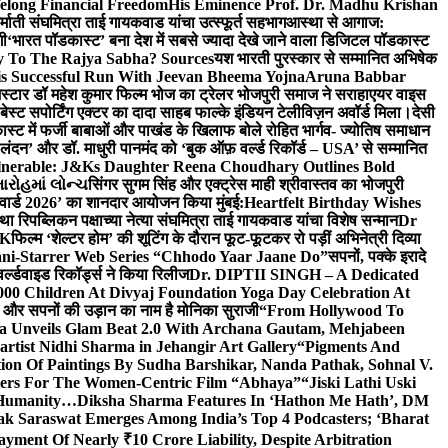
elong Financial Freedom
His Eminence Prof. Dr. Madhu Krishan
र्माती संघमित्रा ताई गायकवाड यांचा उत्स्फूर्त सहभाग
आस्था से आगाज:
गी
‘भारत पॉडकास्ट’ बना देश में सबसे ज्यादा देखे जाने वाला डिजिटल पॉडकास्ट
y To The Rajya Sabha? Sources
यश भारती पुरस्कार से सम्मानित अभिषेक
s Successful Run With Jeevan Bheema Yojna
Aruna Babbar
्मस्टार डॉ महेश कुमार फिल्म भोज का ट्रेलर भोजपुरी समाज ने सराहा
एयर वाइस
 बेस्ट सपोर्टिंग एक्टर का दादा साहब फाल्के इंडियन टेलीविज़न अवॉर्ड मिला।
देसी
स्ट में फर्जी बाबाओं और पाखंड के खिलाफ बोले रोहित भार्गव- ज्योतिष समाधान
– लंदन’ और डॉ. माधुरी पानमंद को ‘बुक ऑफ़ वर्ल्ड रिकॉर्ड – USA’ से सम्मानित
lnerable: J&Ks Daughter Reena Choudhary Outlines Bold
ારોહમાં લોન્ચ
सिंगर सुगम सिंह और एक्ट्रेस माही श्रीवास्तव का भोजपुरी
र अवार्ड 2026’ का शानदार आयोजन किया मुंबई:
Heartfelt Birthday Wishes
तथा रिपब्लिकन पक्षाच्या नेत्या संघमित्रा ताई गायकवाड यांचा विशेष सन्मान
Dr
UK
फिल्म ‘शेल्टर होम’ की शूटिंग के दौरान फूट-फूटकर रो पड़ीं अभिनेत्री दिव्या
ani-Starrer Web Series “Chhodo Yaar Jaane Do”
सपनों, पक्के इरादे
र्ल्डवाइड रिकॉर्ड्स ने किया रिलीज
Dr. DIPTII SINGH – A Dedicated
000 Children At Divyaj Foundation Yoga Day Celebration At
ास और सपनों की उड़ान का नाम है मोनिका सुराजी
“From Hollywood To
a Unveils Glam Beat 2.0 With Archana Gautam, Mehjabeen
rtist Nidhi Sharma in Jehangir Art Gallery
“Pigments And
ion Of Paintings By Sudha Barshikar, Nanda Pathak, Sohnal V.
sters For The Women-Centric Film “Abhaya”
“Jiski Lathi Uski
d Humanity…
Diksha Sharma Features In ‘Hathon Me Hath’, DM
k Saraswat Emerges Among India’s Top 4 Podcasters; ‘Bharat
yment Of Nearly ₹10 Crore Liability, Despite Arbitration