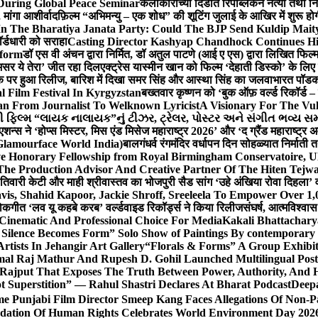
During Global Peace Seminar
कलाकारांच्या दिंडीत रिपब्लिकन नेत्या तथा नि
 मांगा आशीर्वाद
फ़िल्म “अभिमन्यु – एक शोध” की शूटिंग जुलाई के आखिर में शुरू हो
In The Bharatiya Janata Party: Could The BJP Send Kuldip Mait
र्डधारी को सराहा
Casting Director Kashyap Chandhock Continues Hi
tform
डॉ एस वी अंचन द्वारा निर्मित, डॉ अतुल पाटणे (आई ए एस) द्वारा लिखित फिल
‘असर ये तेरा’ जीत रहा दिल
एक्ट्रेस यास्मीन खान को फिल्म ‘देहाती डिस्को’ के लिए
िक पर हुआ रिलीज, बारिश में दिखा समर सिंह और आस्था सिंह का जलवा
भारत पॉडका
l Film Festival In Kyrgyzstan
बख्तवार कृष्णन को ‘बुक ऑफ़ वर्ल्ड रिकॉर्ड 
n From Journalist To Welknown Lyricist
A Visionary For The Vu
ી ફિલ્મ “લાયક નાલાયક”નું ટીઝર, ટ્રેલર, પોસ્ટર અને સંગીત ભવ્ય સમ
एशन्स ने ‘होप्स मिस्टर, मिस एंड मिसेज महाराष्ट्र 2026’ और ‘द ग्रैंड महाराष्ट्
Glamourface World India)
बालगंधर्व रंगमंदिर वर्धापन दिन सोहळ्यात निर्माती 
ive Honorary Fellowship from Royal Birmingham Conservatoire, 
he Production Advisor And Creative Partner Of The Hiten Tejw
 तिवारी केटी और माही श्रीवास्तव का भोजपुरी सैड सांग ‘उहे अंखिया रोवा दिहला’ व
is, Shahid Kapoor, Jackie Shroff, Sreeleela To Empower Over 1,
ोकगीत ‘लव यू कहबे करब’ वर्ल्डवाइड रिकॉर्ड्स ने किया रिलीज
संघर्ष, आत्मविश्व
 Cinematic And Professional Choice For Media
Kakali Bhattachary
Silence Becomes Form” Solo Show of Paintings By contemporary a
tists In Jehangir Art Gallery
“Florals & Forms” A Group Exhibit
mal Raj Mathur And Rupesh D. Gohil Launched Multilingual Po
 Rajput That Exposes The Truth Between Power, Authority, An
t Superstition” — Rahul Shastri Declares At Bharat Podcast
Deepa
e Punjabi Film Director Smeep Kang Faces Allegations Of Non-Pa
dation Of Human Rights Celebrates World Environment Day 2026 