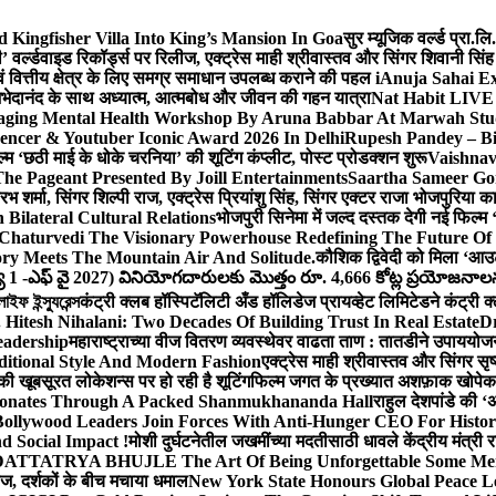
Kingfisher Villa Into King’s Mansion In Goa
सुर म्यूजिक वर्ल्ड प्रा.
’ वर्ल्डवाइड रिकॉर्ड्स पर रिलीज, एक्ट्रेस माही श्रीवास्तव और सिंगर शिवानी सि
ंग एवं वित्तीय क्षेत्र के लिए समग्र समाधान उपलब्ध कराने की पहल i
Anuja Sahai E
ी अभेदानंद के साथ अध्यात्म, आत्मबोध और जीवन की गहन यात्रा
Nat Habit LIVE 
ging Mental Health Workshop By Aruna Babbar At Marwah Stu
encer & Youtuber Iconic Award 2026 In Delhi
Rupesh Pandey – Bih
िल्म ‘छठी माई के धोके चरनिया’ की शूटिंग कंप्लीट, पोस्ट प्रोडक्शन शुरू
Vaishnav
he Pageant Presented By Joill Entertainments
Saartha Sameer Gor
 शर्मा, सिंगर शिल्पी राज, एक्ट्रेस प्रियांशु सिंह, सिंगर एक्टर राजा भोजपुरिया
ilateral Cultural Relations
भोजपुरी सिनेमा में जल्द दस्तक देगी नई फिल्म 
Chaturvedi The Visionary Powerhouse Redefining The Future Of
y Meets The Mountain Air And Solitude.
कौशिक द्विवेदी को मिला ‘आउ
 1 -ఎఫ్ వై 2027) వినియోగదారులకు మొత్తం రూ. 4,666 కోట్ల ప్రయోజనాలను చె
ফ ইন্স্যুরেন্স
कंट्री क्लब हॉस्पिटॅलिटी अँड हॉलिडेज प्रायव्हेट लिमिटेडने कंट्री क
 Hitesh Nihalani: Two Decades Of Building Trust In Real Estate
Dr
eadership
महाराष्ट्राच्या वीज वितरण व्यवस्थेवर वाढता ताण : तातडीने उपाययोज
itional Style And Modern Fashion
एक्ट्रेस माही श्रीवास्तव और सिंगर 
 की खूबसूरत लोकेशन्स पर हो रही है शूटिंग
फिल्म जगत के प्रख्यात अशफ़ाक खोपेकर क
onates Through A Packed Shanmukhananda Hall
राहुल देशपांडे की 
ollywood Leaders Join Forces With Anti-Hunger CEO For Histor
 Social Impact !
मोशी दुर्घटनेतील जखमींच्या मदतीसाठी धावले केंद्रीय मंत्र
TTATRYA BHUJLE The Art Of Being Unforgettable Some Men 
लीज, दर्शकों के बीच मचाया धमाल
New York State Honours Global Peace L