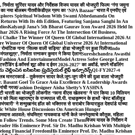
लि., निर्माता सुरिंदर यादव और निर्देशक विजय यादव की भोजपुरी फिल्म ‘गंगा जमुना
ंह का नया बोलबम गीत
वीकेडीएल ग्रुप का ‘NPA Bazaar’ भारत में एनपीए एवं
xplores Spiritual Wisdom With Swami Abhedananda On
Returns With Its 4th Edition, Featuring Sanjana Sanghi In An
dios
Kalyanji Jana’s 5th Bharat Gaurav Icon Award 2026 Held In
ar 2026 A Rising Force At The Intersection Of Business,
i Chalke The Winner Of Queen Of Global International 2026 At
e Winner Of Queen Of Global Universe 2026 At International
 का रोमांटिक गाना ‘सिल्क वाली सड़िया’ होडा भोजपुरी पर हुआ रिलीज
Indo
‘मंगलसूत्र’, निर्माता रत्नाकर कुमार ने किया ऐलान
Sureshchandra Awasthi
 Fashion And Entertainment
Model Actress Sofee George Latest
टस्टैंडिंग ई-कॉमर्स शूट ऑफ द ईयर 2026-2027’ का अवॉर्ड, सपने मॉडलिंग
ల్లించిన ఐసిఐసిఐ ప్రుడెన్షియల్ లైఫ్ ఇన్సూరెన్స్
Q1-FY2027-এ
्लब मास्टरकार्ड – तुर्कस्तान सादर केले.
जुग-जुग जीने की दुआ वाला भोजपुरी
. Basant Goel To Grace Asia Excellence & Leadership Awards
नांची गरज
Fashion Designer Aisha Shetty’s YASHNA
सृष्टी भारती का भोजपुरी लोकगीत ‘गवना वीएस खेलवना’ ने पार किया 10 मिलियन
ो मिला महाराष्ट्र के राज्यपाल सी.पी. राधाकृष्णन के हाथों ‘बेस्ट बॉलीवुड
‘अभंगवारी’ ने शन्मुखानंद हॉल को भक्तिरस से सराबोर किया
राहुल देशपांडे यांच्या
ic White House Discussions On American Hunger
ी रामदास आठवले; संघमित्रा गायकवाड यांनी केले जननेतृत्वाचे कौतुक, महिला
Follow Trends. Some Men Create Them
विजय यादव के निर्देशन में
eader His Eminence Prof. Sir Dr. Madhu Krishan With Multiple
elong Financial Freedom
His Eminence Prof. Dr. Madhu Krishan