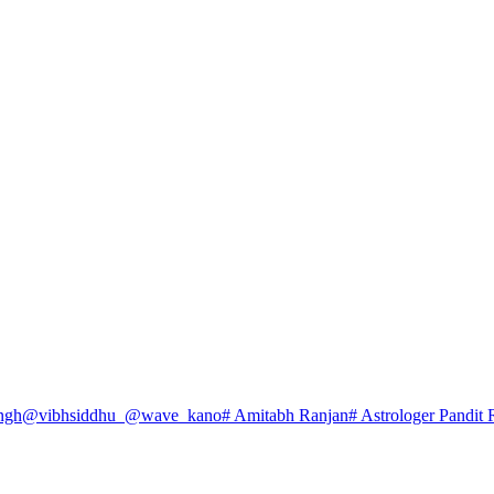
ngh
@vibhsiddhu_
@wave_kano
# Amitabh Ranjan
# Astrologer Pandit 