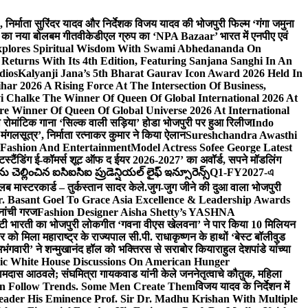
लि., निर्माता सुरिंदर यादव और निर्देशक विजय यादव की भोजपुरी फिल्म ‘गंगा जमुना
ंह का नया बोलबम गीत
वीकेडीएल ग्रुप का ‘NPA Bazaar’ भारत में एनपीए एवं
xplores Spiritual Wisdom With Swami Abhedananda On
Returns With Its 4th Edition, Featuring Sanjana Sanghi In An
dios
Kalyanji Jana’s 5th Bharat Gaurav Icon Award 2026 Held In
ar 2026 A Rising Force At The Intersection Of Business,
i Chalke The Winner Of Queen Of Global International 2026 At
e Winner Of Queen Of Global Universe 2026 At International
 का रोमांटिक गाना ‘सिल्क वाली सड़िया’ होडा भोजपुरी पर हुआ रिलीज
Indo
‘मंगलसूत्र’, निर्माता रत्नाकर कुमार ने किया ऐलान
Sureshchandra Awasthi
 Fashion And Entertainment
Model Actress Sofee George Latest
टस्टैंडिंग ई-कॉमर्स शूट ऑफ द ईयर 2026-2027’ का अवॉर्ड, सपने मॉडलिंग
ల్లించిన ఐసిఐసిఐ ప్రుడెన్షియల్ లైఫ్ ఇన్సూరెన్స్
Q1-FY2027-এ
्लब मास्टरकार्ड – तुर्कस्तान सादर केले.
जुग-जुग जीने की दुआ वाला भोजपुरी
. Basant Goel To Grace Asia Excellence & Leadership Awards
नांची गरज
Fashion Designer Aisha Shetty’s YASHNA
सृष्टी भारती का भोजपुरी लोकगीत ‘गवना वीएस खेलवना’ ने पार किया 10 मिलियन
ो मिला महाराष्ट्र के राज्यपाल सी.पी. राधाकृष्णन के हाथों ‘बेस्ट बॉलीवुड
‘अभंगवारी’ ने शन्मुखानंद हॉल को भक्तिरस से सराबोर किया
राहुल देशपांडे यांच्या
ic White House Discussions On American Hunger
ी रामदास आठवले; संघमित्रा गायकवाड यांनी केले जननेतृत्वाचे कौतुक, महिला
Follow Trends. Some Men Create Them
विजय यादव के निर्देशन में
eader His Eminence Prof. Sir Dr. Madhu Krishan With Multiple