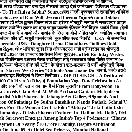
र्माती संघमित्रा ताई गायकवाड यांचा उत्स्फूर्त सहभाग
आस्था से आगाज:
गी
‘भारत पॉडकास्ट’ बना देश में सबसे ज्यादा देखे जाने वाला डिजिटल पॉडकास्ट
y To The Rajya Sabha? Sources
यश भारती पुरस्कार से सम्मानित अभिषेक
s Successful Run With Jeevan Bheema Yojna
Aruna Babbar
्मस्टार डॉ महेश कुमार फिल्म भोज का ट्रेलर भोजपुरी समाज ने सराहा
एयर वाइस
 बेस्ट सपोर्टिंग एक्टर का दादा साहब फाल्के इंडियन टेलीविज़न अवॉर्ड मिला।
देसी
स्ट में फर्जी बाबाओं और पाखंड के खिलाफ बोले रोहित भार्गव- ज्योतिष समाधान
– लंदन’ और डॉ. माधुरी पानमंद को ‘बुक ऑफ़ वर्ल्ड रिकॉर्ड – USA’ से सम्मानित
lnerable: J&Ks Daughter Reena Choudhary Outlines Bold
ારોહમાં લોન્ચ
सिंगर सुगम सिंह और एक्ट्रेस माही श्रीवास्तव का भोजपुरी
र अवार्ड 2026’ का शानदार आयोजन किया मुंबई:
Heartfelt Birthday Wishes
तथा रिपब्लिकन पक्षाच्या नेत्या संघमित्रा ताई गायकवाड यांचा विशेष सन्मान
Dr
UK
फिल्म ‘शेल्टर होम’ की शूटिंग के दौरान फूट-फूटकर रो पड़ीं अभिनेत्री दिव्या
ani-Starrer Web Series “Chhodo Yaar Jaane Do”
सपनों, पक्के इरादे
र्ल्डवाइड रिकॉर्ड्स ने किया रिलीज
Dr. DIPTII SINGH – A Dedicated
000 Children At Divyaj Foundation Yoga Day Celebration At
ास और सपनों की उड़ान का नाम है मोनिका सुराजी
“From Hollywood To
a Unveils Glam Beat 2.0 With Archana Gautam, Mehjabeen
rtist Nidhi Sharma in Jehangir Art Gallery
“Pigments And
ion Of Paintings By Sudha Barshikar, Nanda Pathak, Sohnal V.
sters For The Women-Centric Film “Abhaya”
“Jiski Lathi Uski
d Humanity…
Diksha Sharma Features In ‘Hathon Me Hath’, DM
k Saraswat Emerges Among India’s Top 4 Podcasters; ‘Bharat
yment Of Nearly ₹10 Crore Liability, Despite Arbitration
On June 05, At Hotel Sea Princess, Mumbai National