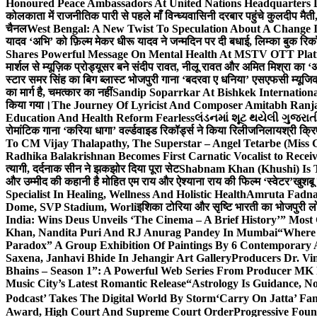
Honoured Peace Ambassadors At United Nations Headquarters 
कोलकाता में राजनीतिक पारी से पहले माँ विन्ध्यवासिनी दरबार पहुंचे कुलदीप मैती,
चैनल
West Bengal: A New Twist To Speculation About A Change 
यादव ‘अभि’ को फ़िल्म मेकर धीरू यादव ने जन्मदिन पर दी बधाई, लिम्का बुक रिकॉ
Shares Powerful Message On Mental Health At MSTV OTT Pla
मार्शल से म्यूज़िक प्रोड्यूसर बने संदीप रावत, नीलू रावत और अमित मिश्रा का 
स्टार समर सिंह का बिग ब्लास्ट भोजपुरी गाना ‘बदरवा ए धनिया’ एसएफसी म्यूज
का मार्ग है, चमत्कार का नहीं
Sandip Soparrkar At Bishkek Internationa
किया गया।
The Journey Of Lyricist And Composer Amitabh Ranja
Education And Health Reform Fearless
લંડનમાં શૂટ થયેલી ગુજરાત
रोमांटिक गाना ‘करिया धागा’ वर्ल्डवाइड रिकॉर्ड्स ने किया रिलीज
निलायश्री क्रि
To CM Vijay Thalapathy, The Superstar – Angel Tetarbe (Miss 
Radhika Balakrishnan Becomes First Carnatic Vocalist to Rece
त्यागी, दर्दनाक सीन ने झकझोर दिया पूरा सेट
Shabnam Khan (Khushi) Is T
और उम्मीद की कहानी है मोहित एम राय और ऐश्याना राय की फिल्म ‘स्वेटर’
खुशबू
Specialist In Healing, Wellness And Holistic Health
Amruta Fadnav
Dome, SVP Stadium, Worli
इशिका टोरिया और सृष्टि भारती का भोजपुरी ल
India: Wins Deus Unveils ‘The Cinema – A Brief History’” Most
Khan, Nandita Puri And RJ Anurag Pandey In Mumbai
“Where 
Paradox” A Group Exhibition Of Paintings By 6 Contemporary Ar
Saxena, Janhavi Bhide In Jehangir Art Gallery
Producers Dr. Vi
Bhains – Season 1”: A Powerful Web Series From Producer MK
Music City’s Latest Romantic Release
“Astrology Is Guidance, No
Podcast’ Takes The Digital World By Storm
‘Carry On Jatta’ Fam
Award, High Court And Supreme Court Order
Progressive Foun