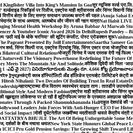
Kingfisher Villa Into King’s Mansion In Goa
सुर म्यूजिक वर्ल्ड प्रा.
’ वर्ल्डवाइड रिकॉर्ड्स पर रिलीज, एक्ट्रेस माही श्रीवास्तव और सिंगर शिवानी सि
ंग एवं वित्तीय क्षेत्र के लिए समग्र समाधान उपलब्ध कराने की पहल i
Anuja Sahai E
ी अभेदानंद के साथ अध्यात्म, आत्मबोध और जीवन की गहन यात्रा
Nat Habit LIVE 
ging Mental Health Workshop By Aruna Babbar At Marwah Stu
encer & Youtuber Iconic Award 2026 In Delhi
Rupesh Pandey – Bih
िल्म ‘छठी माई के धोके चरनिया’ की शूटिंग कंप्लीट, पोस्ट प्रोडक्शन शुरू
Vaishnav
he Pageant Presented By Joill Entertainments
Saartha Sameer Gor
 शर्मा, सिंगर शिल्पी राज, एक्ट्रेस प्रियांशु सिंह, सिंगर एक्टर राजा भोजपुरिया
ilateral Cultural Relations
भोजपुरी सिनेमा में जल्द दस्तक देगी नई फिल्म 
Chaturvedi The Visionary Powerhouse Redefining The Future Of
y Meets The Mountain Air And Solitude.
कौशिक द्विवेदी को मिला ‘आउ
 1 -ఎఫ్ వై 2027) వినియోగదారులకు మొత్తం రూ. 4,666 కోట్ల ప్రయోజనాలను చె
ফ ইন্স্যুরেন্স
कंट्री क्लब हॉस्पिटॅलिटी अँड हॉलिडेज प्रायव्हेट लिमिटेडने कंट्री क
 Hitesh Nihalani: Two Decades Of Building Trust In Real Estate
Dr
eadership
महाराष्ट्राच्या वीज वितरण व्यवस्थेवर वाढता ताण : तातडीने उपाययोज
itional Style And Modern Fashion
एक्ट्रेस माही श्रीवास्तव और सिंगर 
 की खूबसूरत लोकेशन्स पर हो रही है शूटिंग
फिल्म जगत के प्रख्यात अशफ़ाक खोपेकर क
onates Through A Packed Shanmukhananda Hall
राहुल देशपांडे की 
ollywood Leaders Join Forces With Anti-Hunger CEO For Histor
 Social Impact !
मोशी दुर्घटनेतील जखमींच्या मदतीसाठी धावले केंद्रीय मंत्र
TTATRYA BHUJLE The Art Of Being Unforgettable Some Men 
लीज, दर्शकों के बीच मचाया धमाल
New York State Honours Global Peace L
 ICICI Pru Gold Pension Savings: The Growing Shift Toward Lif