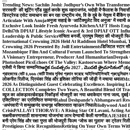
Trending News:
Sachiin Joshi: Jodhpur’s Own Who Transformed 
सरस्वती’ की शूटिंग ग्रैंड मुहूर्त करके शुरू महराजगंज, भदोही में
‘कैलाश के निवासी
डिस्ट्रेस्ड एसेट समाधान का बन रहा राष्ट्रीय मंच, वि के दुबे के नेतृत्व में बैंकि
Articulate With Anuja
अनुजा सहाई के ‘आर्टिक्युलेट विद अनुजा’ में स्वाम
Exclusive Look Inside Fresh Ayurveda Kitchen
AAFT Hosts Enga
Delhi
7th DPIAF Lifestyle Iconic Award & 3rd DPIAF OTT Influ
Leadership & Public Service
संचिता बनर्जी, प्रत्युष मिश्रा की भोजपुरी फ
International Crowning 2026 Held At Raddison Hotel Mumbai, T
Crowning 2026 Presented By Joill Entertainments
डिजिटल स्टार सौरभ
Mozambique Film And Cultural Forum Launched To Strengthen B
A Visionary Entrepreneur, Producer And Humanitarian
Deepak 
Photoshoot Pics
Echoes Of The Valley: Kastoorwan Where Memor
एजेंसी ने किया सम्मानित
ఆర్థిక సంవత్సరం 2027 , మొదటి త్రైమాసికంలో (క్యు
গ্রাহকদের মোট ৪,৬৬৬ কোটি টাকার সুবিধা প্রদান করেছে আইসিআইসিআই প্রুডেন্সিয়াল লাই
लोकगीत रिलीज, प्रियंका सिंह और इशिका तोरिया की जोड़ी ने मचाया धमाल
Mr.
2026 As Distinguished Guest Celebrating Excellence. Inspiring L
COLLECTION Completes Two Years, A Beautiful Blend Of Trad
व्यूज का आंकड़ा
वर्ल्डवाइड रिकॉर्ड्स भोजपुरी का नया धमाकेदार गाना जल्द, दुबई
एक्टिविस्ट’ का प्रतिष्ठित सम्मान
Rahul Deshpande’s Abhangawari Res
‘अभंगवारी’ने शन्मुखानंद सभागृह भक्तिरसात न्हाऊन निघाले
Hollywood And B
Crisis
PALLAVI THORAVE: A Rising Star Of Lavani, Acting And
सक्षमीकरणासाठी शासनाच्या योजनांचा लाभ देण्याची केली मागणी
RAJESHH DA
बनी प्रेम सिंह और रक्षा गुप्ता की भोजपुरी फिल्म ‘जोरू का गुलाम’ का ट्रेलर रि
Prestigious Civic Recognitions
Retiring On Your Own Terms With