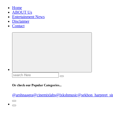
Home
ABOUT Us
Entertainment News
Disclaimer
Contact
Search
for:
Or check our Popular Categories...
@arshnaagra
@cinemixlabs
@lxkshmusic
@sekhon_harpreet_si