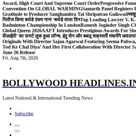
Award, High Court And Supreme Court Order
Progressive Foun
Convention On GLOBAL WARMING
Samarth Panel Registers 
Gratitude to Producer Sanghamitra Tai Shripatrao Gaikwad
मशहू
रिलीज किया बर्थडे एंथम गाना ‘बर्थडे वाला दिन
Top Leading Lawyer V. K.
Badminton Championship In London
Ramesh Joginder Singh Ch
Global Queen 2026
AAFT Introduces Prestigious Awards For Shor
वीआईपी’ का फर्स्ट लुक हुआ लॉन्च, इंदु सेन और बबलू चक्रवर्ती मचायेंगे धमाल
रा
Originals With Director Sajan Agarwal Featuring Seema Pahwa
Tod Ke Chal Diya’ And Her First Collaboration With Director 
June 26 Release
Fri. Aug 7th, 2026
BOLLYWOOD HEADLINES.I
Latest National & International Trending News
Subscribe