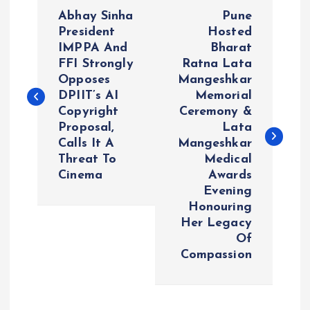
P
Abhay Sinha
Pune
o
President
Hosted
IMPPA And
Bharat
FFI Strongly
Ratna Lata
s
Opposes
Mangeshkar
DPIIT’s AI
Memorial
t
Copyright
Ceremony &
Proposal,
Lata
n
Calls It A
Mangeshkar
Threat To
Medical
a
Cinema
Awards
Evening
v
Honouring
Her Legacy
i
Of
Compassion
g
a