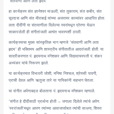
“संतवाणी आणि लता हृदय”
हा कार्यक्रम संत ज्ञानेश्वर माऊली, संत तुकाराम, संत कबीर, संत
सूरदास आणि संत मीराबाई यांच्या अजरामर काव्यांवर आधारित होता.
लता दीदींनी या संतवाणीला दिलेल्या स्वरांमधून प्रेरणा घेऊन
साकारलेली ही संगीतांजली अत्यंत भावस्पर्शी ठरली.
कार्यक्रमाचा मुख्य सांस्कृतिक भाग म्हणजे “संतवाणी आणि लता
हृदय” ही भक्तिमय आणि शास्त्रीय संगीतातील आदरांजली होती. या
सादरीकरणात पं. हृदयनाथ मंगेशकर आणि विद्यावाचस्पती पं. शंकर
अभ्यंकर यांचे निरूपण झाले.
या कार्यक्रमात विभावरी जोशी, मनिषा निश्चल, श्रेयसी पावगी,
प्राची देवल आणि ऋतुजा तारे या गायिकांनी सहभाग घेतला.
या संगीत अर्पणाबद्दल बोलताना पं. हृदयनाथ मंगेशकर म्हणाले:
“संगीत हे दीदींसाठी प्रार्थना होती — जगाला दिलेले त्यांचे अर्पण.
‘स्वरांजली’मधून आपण त्यांच्या आवाजासोबत त्यांची साधना, शिस्त