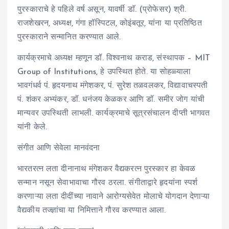
पुरस्काराचे हे पहिले वर्ष असून, यावर्षी डाॅ. (प्रोफेसर) श्री.
राजशेखरन, अध्यक्ष, गंगा हॉस्पिटल, कोइंबतूर, यांना या प्रतिष्ठित
पुरस्काराने सन्मानित करण्यात आले.
कार्यक्रमाचे अध्यक्ष म्हणून डॉ. विश्वनाथ कराड, संस्थापक – MIT
Group of Institutions, हे उपस्थित होते. या सोहळ्याला
भावगंधर्व पं. हृदयनाथ मंगेशकर, पं. सुरेश तळवलकर, विद्यावाचस्पती
पं. शंकर अभ्यंकर, डॉ. धनंजय केळकर आणि डॉ. समीर जोग यांची
मान्यवर उपस्थिती लाभली. कार्यक्रमाचे सूत्रसंचालन दीप्ती भागवत
यांनी केले.
संगीत आणि सेवेला मानवंदना
भारतरत्न लता दीनानाथ मंगेशकर वैद्यकरत्न पुरस्कार हा केवळ
सन्मान नसून सेवाभावाचा गौरव ठरला. संगीताद्वारे हृदयांना स्पर्श
करणाऱ्या लता दीदींच्या नावाने आरोग्यसेवेत मोलाचे योगदान देणाऱ्या
वैद्यकीय तज्ज्ञांचा या निमित्ताने गौरव करण्यात आला.