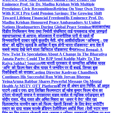
Eminence Prof. Sir Dr. Madhu Krishan With Multiple
Prestigious Civic Recognitions
Retiring On Your Own Terms
With ICICI Pru Gold Pension Savings: The Growing Shift
Toward Lifelong Financial Freedom
His Eminence Prof. Dr.
Madhu Krishan Honoured Peace Ambassadors At United
Nations Headquarters During Global Peace Seminar
कलाकारांच्या
दिंडीत रिपब्लिकन नेत्या तथा निर्माती संघमित्रा ताई गायकवाड यांचा उत्स्फूर्त
सहभाग
आस्था से आगाज: कोलकाता में राजनीतिक पारी से पहले माँ
विन्ध्यवासिनी दरबार पहुंचे कुलदीप मैती, मांगा आशीर्वाद
फ़िल्म “अभिमन्यु – एक
शोध” की शूटिंग जुलाई के आखिर में शुरू होगी
‘भारत पॉडकास्ट’ बना देश में
सबसे ज्यादा देखे जाने वाला डिजिटल पॉडकास्ट चैनल
West Bengal: A
New Twist To Speculation About A Change In The Bharatiya
Janata Party: Could The BJP Send Kuldip Maity To The
Rajya Sabha? Sources
यश भारती पुरस्कार से सम्मानित अभिषेक यादव
‘अभि’ को फ़िल्म मेकर धीरू यादव ने जन्मदिन पर दी बधाई, लिम्का बुक
रिकॉर्डधारी को सराहा
Casting Director Kashyap Chandhock
Continues His Successful Run With Jeevan Bheema
Yojna
Aruna Babbar Shares Powerful Message On Mental
Health At MSTV OTT Platform
डॉ एस वी अंचन द्वारा निर्मित, डॉ अतुल
पाटणे (आई ए एस) द्वारा लिखित फिल्मस्टार डॉ महेश कुमार फिल्म भोज का
ट्रेलर भोजपुरी समाज ने सराहा
एयर वाइस मार्शल से म्यूज़िक प्रोड्यूसर बने
संदीप रावत, नीलू रावत और अमित मिश्रा का ‘असर ये तेरा’ जीत रहा
दिल
एक्ट्रेस यास्मीन खान को फिल्म ‘देहाती डिस्को’ के लिए बेस्ट सपोर्टिंग
एक्टर का दादा साहब फाल्के इंडियन टेलीविज़न अवॉर्ड मिला।
देसी स्टार समर