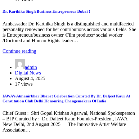
Dr. Karthika Singh Business Entrepreneur Dubai !
Ambassador Dr. Karthika Singh is a distinguished and multifaceted
personality renowned for her contributions across various fields. She
is Entrepreneur/business owner /Film producer/ social worker
/Doctored and Human Rights leader…
Continue reading
admin
Digital News
August 4, 2025
17 views
IAWA’s Atmanirbhar Bharat Celebration Curated By Dr. Daljeet Kaur At
Constitution Club Delhi,Honouring Changemakers Of India
Chief Guest : Shri Gopal Krishan Agarwal, National Spokesperson
– BJP Curated by : Dr. Daljeet Kaur, Founder-President, IAWA
New Delhi, 2nd August 2025 — The Innovative Artist Welfare
Association…