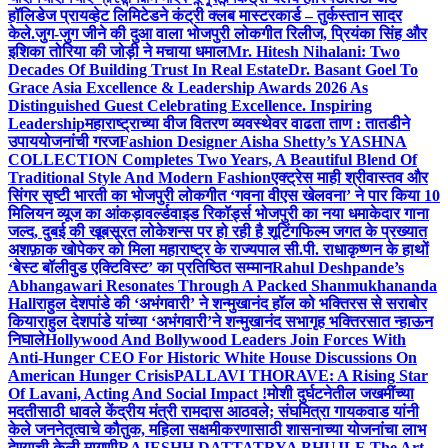
हॉलिडेज प्रायव्हेट लिमिटेडने कंट्री क्लब मास्टरकार्ड – तुर्कस्तान सादर
केले.
जुग-जुग जीने की दुआ वाला भोजपुरी लोकगीत रिलीज, प्रियंका सिंह और
इशिका तोरिया की जोड़ी ने मचाया धमाल
Mr. Hitesh Nihalani: Two
Decades Of Building Trust In Real Estate
Dr. Basant Goel To
Grace Asia Excellence & Leadership Awards 2026 As
Distinguished Guest Celebrating Excellence. Inspiring
Leadership
महाराष्ट्राच्या वीज वितरण व्यवस्थेवर वाढता ताण : तातडीने
उपाययोजनांची गरज
Fashion Designer Aisha Shetty’s YASHNA
COLLECTION Completes Two Years, A Beautiful Blend Of
Traditional Style And Modern Fashion
एक्ट्रेस माही श्रीवास्तव और
सिंगर सृष्टी भारती का भोजपुरी लोकगीत ‘गवना वीएस खेलवना’ ने पार किया 10
मिलियन व्यूज का आंकड़ा
वर्ल्डवाइड रिकॉर्ड्स भोजपुरी का नया धमाकेदार गाना
जल्द, दुबई की खूबसूरत लोकेशन्स पर हो रही है शूटिंग
फिल्म जगत के प्रख्यात
अशफ़ाक खोपेकर को मिला महाराष्ट्र के राज्यपाल सी.पी. राधाकृष्णन के हाथों
‘बेस्ट बॉलीवुड एक्टिविस्ट’ का प्रतिष्ठित सम्मान
Rahul Deshpande’s
Abhangawari Resonates Through A Packed Shanmukhananda
Hall
राहुल देशपांडे की ‘अभंगवारी’ ने शन्मुखानंद हॉल को भक्तिरस से सराबोर
किया
राहुल देशपांडे यांच्या ‘अभंगवारी’ने शन्मुखानंद सभागृह भक्तिरसात न्हाऊन
निघाले
Hollywood And Bollywood Leaders Join Forces With
Anti-Hunger CEO For Historic White House Discussions On
American Hunger Crisis
PALLAVI THORAVE: A Rising Star
Of Lavani, Acting And Social Impact !
मोशी दुर्घटनेतील जखमींच्या
मदतीसाठी धावले केंद्रीय मंत्री रामदास आठवले; संघमित्रा गायकवाड यांनी
केले जननेतृत्वाचे कौतुक, महिला सक्षमीकरणासाठी शासनाच्या योजनांचा लाभ
देण्याची केली मागणी
RAJESHH DATTATRYA BHUJLE The Art