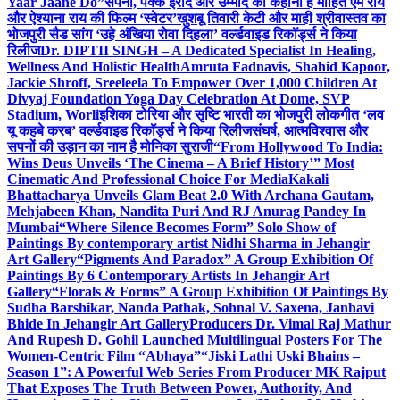
Yaar Jaane Do”
सपनों, पक्के इरादे और उम्मीद की कहानी है मोहित एम राय
और ऐश्याना राय की फिल्म ‘स्वेटर’
खुशबू तिवारी केटी और माही श्रीवास्तव का
भोजपुरी सैड सांग ‘उहे अंखिया रोवा दिहला’ वर्ल्डवाइड रिकॉर्ड्स ने किया
रिलीज
Dr. DIPTII SINGH – A Dedicated Specialist In Healing,
Wellness And Holistic Health
Amruta Fadnavis, Shahid Kapoor,
Jackie Shroff, Sreeleela To Empower Over 1,000 Children At
Divyaj Foundation Yoga Day Celebration At Dome, SVP
Stadium, Worli
इशिका टोरिया और सृष्टि भारती का भोजपुरी लोकगीत ‘लव
यू कहबे करब’ वर्ल्डवाइड रिकॉर्ड्स ने किया रिलीज
संघर्ष, आत्मविश्वास और
सपनों की उड़ान का नाम है मोनिका सुराजी
“From Hollywood To India:
Wins Deus Unveils ‘The Cinema – A Brief History’” Most
Cinematic And Professional Choice For Media
Kakali
Bhattacharya Unveils Glam Beat 2.0 With Archana Gautam,
Mehjabeen Khan, Nandita Puri And RJ Anurag Pandey In
Mumbai
“Where Silence Becomes Form” Solo Show of
Paintings By contemporary artist Nidhi Sharma in Jehangir
Art Gallery
“Pigments And Paradox” A Group Exhibition Of
Paintings By 6 Contemporary Artists In Jehangir Art
Gallery
“Florals & Forms” A Group Exhibition Of Paintings By
Sudha Barshikar, Nanda Pathak, Sohnal V. Saxena, Janhavi
Bhide In Jehangir Art Gallery
Producers Dr. Vimal Raj Mathur
And Rupesh D. Gohil Launched Multilingual Posters For The
Women-Centric Film “Abhaya”
“Jiski Lathi Uski Bhains –
Season 1”: A Powerful Web Series From Producer MK Rajput
That Exposes The Truth Between Power, Authority, And