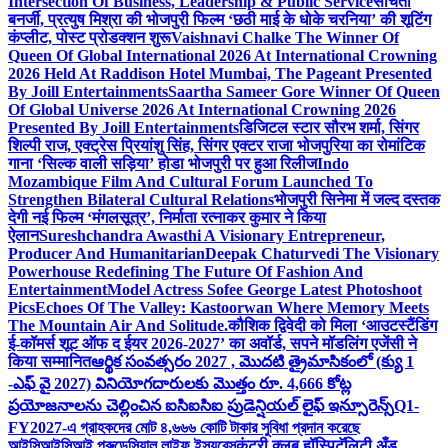
Intersection Of Business, Leadership & Public Service
संचिता
बनर्जी, प्रत्युष मिश्रा की भोजपुरी फिल्म ‘छठी माई के धोके चरनिया’ की शूटिंग
कंप्लीट, पोस्ट प्रोडक्शन शुरू
Vaishnavi Chalke The Winner Of
Queen Of Global International 2026 At International Crowning
2026 Held At Raddison Hotel Mumbai, The Pageant Presented
By Joill Entertainments
Saartha Sameer Gore Winner Of Queen
Of Global Universe 2026 At International Crowning 2026
Presented By Joill Entertainments
डिजिटल स्टार सौरभ शर्मा, सिंगर
शिल्पी राज, एक्ट्रेस प्रियांशु सिंह, सिंगर एक्टर राजा भोजपुरिया का रोमांटिक
गाना ‘सिल्क वाली सड़िया’ होडा भोजपुरी पर हुआ रिलीज
Indo
Mozambique Film And Cultural Forum Launched To
Strengthen Bilateral Cultural Relations
भोजपुरी सिनेमा में जल्द दस्तक
देगी नई फिल्म ‘मंगलसूत्र’, निर्माता रत्नाकर कुमार ने किया
ऐलान
Sureshchandra Awasthi A Visionary Entrepreneur,
Producer And Humanitarian
Deepak Chaturvedi The Visionary
Powerhouse Redefining The Future Of Fashion And
Entertainment
Model Actress Sofee George Latest Photoshoot
Pics
Echoes Of The Valley: Kastoorwan Where Memory Meets
The Mountain Air And Solitude.
कौशिक द्विवेदी को मिला ‘आउटस्टैंडिंग
ई-कॉमर्स शूट ऑफ द ईयर 2026-2027’ का अवॉर्ड, सपने मॉडलिंग एजेंसी ने
किया सम्मानित
ఆర్థిక సంవత్సరం 2027 , మొదటి త్రైమాసికంలో (క్యు 1
-ఎఫ్ వై 2027) వినియోగదారులకు మొత్తం రూ. 4,666 కోట్ల
ప్రయోజనాలను చెల్లించిన ఐసిఐసిఐ ప్రుడెన్షియల్ లైఫ్ ఇన్సూరెన్స్
Q1-
FY2027-এ গ্রাহকদের মোট ৪,৬৬৬ কোটি টাকার সুবিধা প্রদান করেছে
আইসিআইসিআই প্রুডেন্সিয়াল লাইফ ইন্স্যুরেন্স
कंट्री क्लब हॉस्पिटॅलिटी अँड