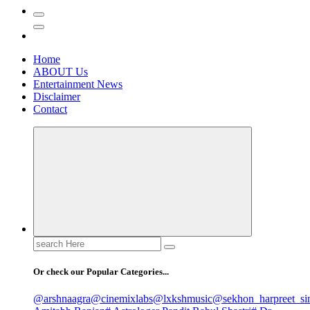
Home
ABOUT Us
Entertainment News
Disclaimer
Contact
Search
for:
Or check our Popular Categories...
@arshnaagra
@cinemixlabs
@lxkshmusic
@sekhon_harpreet_si