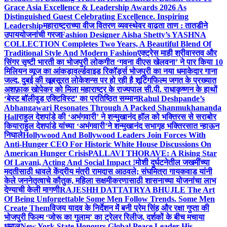
Grace Asia Excellence & Leadership Awards 2026 As
Distinguished Guest Celebrating Excellence. Inspiring
Leadership
महाराष्ट्राच्या वीज वितरण व्यवस्थेवर वाढता ताण : तातडीने
उपाययोजनांची गरज
Fashion Designer Aisha Shetty’s YASHNA
COLLECTION Completes Two Years, A Beautiful Blend Of
Traditional Style And Modern Fashion
एक्ट्रेस माही श्रीवास्तव और
सिंगर सृष्टी भारती का भोजपुरी लोकगीत ‘गवना वीएस खेलवना’ ने पार किया 10
मिलियन व्यूज का आंकड़ा
वर्ल्डवाइड रिकॉर्ड्स भोजपुरी का नया धमाकेदार गाना
जल्द, दुबई की खूबसूरत लोकेशन्स पर हो रही है शूटिंग
फिल्म जगत के प्रख्यात
अशफ़ाक खोपेकर को मिला महाराष्ट्र के राज्यपाल सी.पी. राधाकृष्णन के हाथों
‘बेस्ट बॉलीवुड एक्टिविस्ट’ का प्रतिष्ठित सम्मान
Rahul Deshpande’s
Abhangawari Resonates Through A Packed Shanmukhananda
Hall
राहुल देशपांडे की ‘अभंगवारी’ ने शन्मुखानंद हॉल को भक्तिरस से सराबोर
किया
राहुल देशपांडे यांच्या ‘अभंगवारी’ने शन्मुखानंद सभागृह भक्तिरसात न्हाऊन
निघाले
Hollywood And Bollywood Leaders Join Forces With
Anti-Hunger CEO For Historic White House Discussions On
American Hunger Crisis
PALLAVI THORAVE: A Rising Star
Of Lavani, Acting And Social Impact !
मोशी दुर्घटनेतील जखमींच्या
मदतीसाठी धावले केंद्रीय मंत्री रामदास आठवले; संघमित्रा गायकवाड यांनी
केले जननेतृत्वाचे कौतुक, महिला सक्षमीकरणासाठी शासनाच्या योजनांचा लाभ
देण्याची केली मागणी
RAJESHH DATTATRYA BHUJLE The Art
Of Being Unforgettable Some Men Follow Trends. Some Men
Create Them
विजय यादव के निर्देशन में बनी प्रेम सिंह और रक्षा गुप्ता की
भोजपुरी फिल्म ‘जोरू का गुलाम’ का ट्रेलर रिलीज, दर्शकों के बीच मचाया
धमाल
New York State Honours Global Peace Leader His