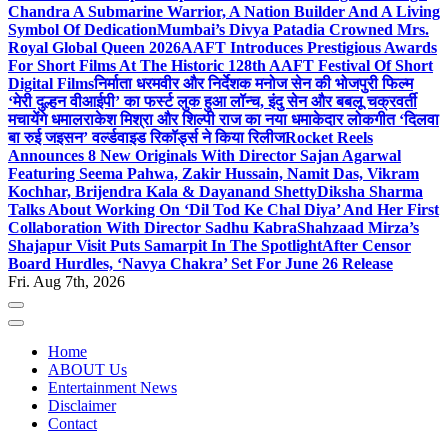
Chandra A Submarine Warrior, A Nation Builder And A Living
Symbol Of Dedication
Mumbai’s Divya Patadia Crowned Mrs.
Royal Global Queen 2026
AAFT Introduces Prestigious Awards
For Short Films At The Historic 128th AAFT Festival Of Short
Digital Films
निर्माता धरमवीर और निर्देशक मनोज सेन की भोजपुरी फिल्म
‘मेरी दुल्हन वीआईपी’ का फर्स्ट लुक हुआ लॉन्च, इंदु सेन और बबलू चक्रवर्ती
मचायेंगे धमाल
राकेश मिश्रा और शिल्पी राज का नया धमाकेदार लोकगीत ‘दिलवा
बा रुई जइसन’ वर्ल्डवाइड रिकॉर्ड्स ने किया रिलीज
Rocket Reels
Announces 8 New Originals With Director Sajan Agarwal
Featuring Seema Pahwa, Zakir Hussain, Namit Das, Vikram
Kochhar, Brijendra Kala & Dayanand Shetty
Diksha Sharma
Talks About Working On ‘Dil Tod Ke Chal Diya’ And Her First
Collaboration With Director Sadhu Kabra
Shahzaad Mirza’s
Shajapur Visit Puts Samarpit In The Spotlight
After Censor
Board Hurdles, ‘Navya Chakra’ Set For June 26 Release
Fri. Aug 7th, 2026
Home
ABOUT Us
Entertainment News
Disclaimer
Contact