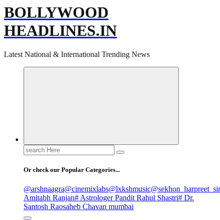
BOLLYWOOD
HEADLINES.IN
Latest National & International Trending News
Search
for:
Or check our Popular Categories...
@arshnaagra
@cinemixlabs
@lxkshmusic
@sekhon_harpreet_si
Amitabh Ranjan
# Astrologer Pandit Rahul Shastri
# Dr.
Santosh Raosaheb Chavan mumbai