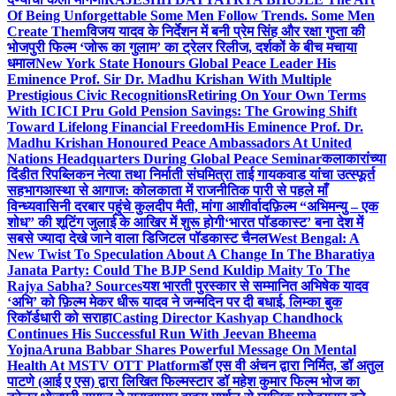
Of Being Unforgettable Some Men Follow Trends. Some Men
Create Them
विजय यादव के निर्देशन में बनी प्रेम सिंह और रक्षा गुप्ता की
भोजपुरी फिल्म ‘जोरू का गुलाम’ का ट्रेलर रिलीज, दर्शकों के बीच मचाया
धमाल
New York State Honours Global Peace Leader His
Eminence Prof. Sir Dr. Madhu Krishan With Multiple
Prestigious Civic Recognitions
Retiring On Your Own Terms
With ICICI Pru Gold Pension Savings: The Growing Shift
Toward Lifelong Financial Freedom
His Eminence Prof. Dr.
Madhu Krishan Honoured Peace Ambassadors At United
Nations Headquarters During Global Peace Seminar
कलाकारांच्या
दिंडीत रिपब्लिकन नेत्या तथा निर्माती संघमित्रा ताई गायकवाड यांचा उत्स्फूर्त
सहभाग
आस्था से आगाज: कोलकाता में राजनीतिक पारी से पहले माँ
विन्ध्यवासिनी दरबार पहुंचे कुलदीप मैती, मांगा आशीर्वाद
फ़िल्म “अभिमन्यु – एक
शोध” की शूटिंग जुलाई के आखिर में शुरू होगी
‘भारत पॉडकास्ट’ बना देश में
सबसे ज्यादा देखे जाने वाला डिजिटल पॉडकास्ट चैनल
West Bengal: A
New Twist To Speculation About A Change In The Bharatiya
Janata Party: Could The BJP Send Kuldip Maity To The
Rajya Sabha? Sources
यश भारती पुरस्कार से सम्मानित अभिषेक यादव
‘अभि’ को फ़िल्म मेकर धीरू यादव ने जन्मदिन पर दी बधाई, लिम्का बुक
रिकॉर्डधारी को सराहा
Casting Director Kashyap Chandhock
Continues His Successful Run With Jeevan Bheema
Yojna
Aruna Babbar Shares Powerful Message On Mental
Health At MSTV OTT Platform
डॉ एस वी अंचन द्वारा निर्मित, डॉ अतुल
पाटणे (आई ए एस) द्वारा लिखित फिल्मस्टार डॉ महेश कुमार फिल्म भोज का