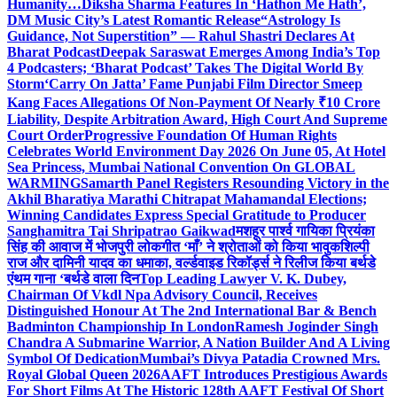
Humanity…
Diksha Sharma Features In ‘Hathon Me Hath’,
DM Music City’s Latest Romantic Release
“Astrology Is
Guidance, Not Superstition” — Rahul Shastri Declares At
Bharat Podcast
Deepak Saraswat Emerges Among India’s Top
4 Podcasters; ‘Bharat Podcast’ Takes The Digital World By
Storm
‘Carry On Jatta’ Fame Punjabi Film Director Smeep
Kang Faces Allegations Of Non-Payment Of Nearly ₹10 Crore
Liability, Despite Arbitration Award, High Court And Supreme
Court Order
Progressive Foundation Of Human Rights
Celebrates World Environment Day 2026 On June 05, At Hotel
Sea Princess, Mumbai National Convention On GLOBAL
WARMING
Samarth Panel Registers Resounding Victory in the
Akhil Bharatiya Marathi Chitrapat Mahamandal Elections;
Winning Candidates Express Special Gratitude to Producer
Sanghamitra Tai Shripatrao Gaikwad
मशहूर पार्श्व गायिका प्रियंका
सिंह की आवाज में भोजपुरी लोकगीत ‘माँ’ ने श्रोताओं को किया भावुक
शिल्पी
राज और दामिनी यादव का धमाका, वर्ल्डवाइड रिकॉर्ड्स ने रिलीज किया बर्थडे
एंथम गाना ‘बर्थडे वाला दिन
Top Leading Lawyer V. K. Dubey,
Chairman Of Vkdl Npa Advisory Council, Receives
Distinguished Honour At The 2nd International Bar & Bench
Badminton Championship In London
Ramesh Joginder Singh
Chandra A Submarine Warrior, A Nation Builder And A Living
Symbol Of Dedication
Mumbai’s Divya Patadia Crowned Mrs.
Royal Global Queen 2026
AAFT Introduces Prestigious Awards
For Short Films At The Historic 128th AAFT Festival Of Short