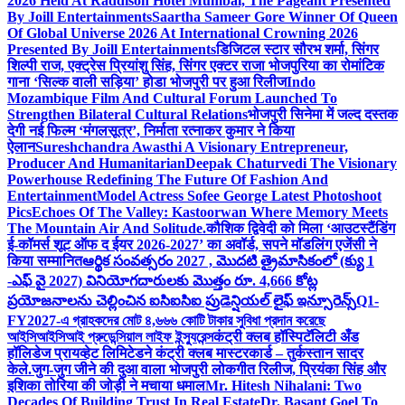
2026 Held At Raddison Hotel Mumbai, The Pageant Presented
By Joill Entertainments
Saartha Sameer Gore Winner Of Queen
Of Global Universe 2026 At International Crowning 2026
Presented By Joill Entertainments
डिजिटल स्टार सौरभ शर्मा, सिंगर
शिल्पी राज, एक्ट्रेस प्रियांशु सिंह, सिंगर एक्टर राजा भोजपुरिया का रोमांटिक
गाना ‘सिल्क वाली सड़िया’ होडा भोजपुरी पर हुआ रिलीज
Indo
Mozambique Film And Cultural Forum Launched To
Strengthen Bilateral Cultural Relations
भोजपुरी सिनेमा में जल्द दस्तक
देगी नई फिल्म ‘मंगलसूत्र’, निर्माता रत्नाकर कुमार ने किया
ऐलान
Sureshchandra Awasthi A Visionary Entrepreneur,
Producer And Humanitarian
Deepak Chaturvedi The Visionary
Powerhouse Redefining The Future Of Fashion And
Entertainment
Model Actress Sofee George Latest Photoshoot
Pics
Echoes Of The Valley: Kastoorwan Where Memory Meets
The Mountain Air And Solitude.
कौशिक द्विवेदी को मिला ‘आउटस्टैंडिंग
ई-कॉमर्स शूट ऑफ द ईयर 2026-2027’ का अवॉर्ड, सपने मॉडलिंग एजेंसी ने
किया सम्मानित
ఆర్థిక సంవత్సరం 2027 , మొదటి త్రైమాసికంలో (క్యు 1
-ఎఫ్ వై 2027) వినియోగదారులకు మొత్తం రూ. 4,666 కోట్ల
ప్రయోజనాలను చెల్లించిన ఐసిఐసిఐ ప్రుడెన్షియల్ లైఫ్ ఇన్సూరెన్స్
Q1-
FY2027-এ গ্রাহকদের মোট ৪,৬৬৬ কোটি টাকার সুবিধা প্রদান করেছে
আইসিআইসিআই প্রুডেন্সিয়াল লাইফ ইন্স্যুরেন্স
कंट्री क्लब हॉस्पिटॅलिटी अँड
हॉलिडेज प्रायव्हेट लिमिटेडने कंट्री क्लब मास्टरकार्ड – तुर्कस्तान सादर
केले.
जुग-जुग जीने की दुआ वाला भोजपुरी लोकगीत रिलीज, प्रियंका सिंह और
इशिका तोरिया की जोड़ी ने मचाया धमाल
Mr. Hitesh Nihalani: Two
Decades Of Building Trust In Real Estate
Dr. Basant Goel To