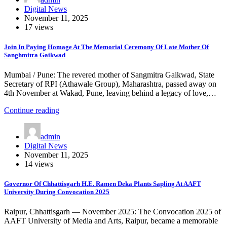
Digital News
November 11, 2025
17 views
Join In Paying Homage At The Memorial Ceremony Of Late Mother Of
Sanghmitra Gaikwad
Mumbai / Pune: The revered mother of Sangmitra Gaikwad, State
Secretary of RPI (Athawale Group), Maharashtra, passed away on
4th November at Wakad, Pune, leaving behind a legacy of love,…
Continue reading
admin
Digital News
November 11, 2025
14 views
Governor Of Chhattisgarh H.E. Ramen Deka Plants Sapling At AAFT
University During Convocation 2025
Raipur, Chhattisgarh — November 2025: The Convocation 2025 of
AAFT University of Media and Arts, Raipur, became a memorable