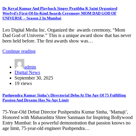
Dr Keval Kumar And Playback Singer Pratibha K Saini Organized
Worlyd’s First-Of-Its-Kind Awards Ceremony MOM DAD GOD OF
UNIVERSE – Season 2 In Mumbai
Leo Digital Media Inc. Organized the awards ceremony, “Mom
Dad God of Universe.” This is a unique award show that has never
been held before. The first awards show was…
Continue reading
admin
Digital News
September 30, 2025
19 views
Pushpendra Kumar Sinha’s Directorial Debu At The Age Of 75 Fulfilling
Passion And Dreams Has No Age Limit
75-Year-Old Debut Director Pushpendra Kumar Sinha, ‘Mamaji’,
Honored with Maharashtra Shree Sanmaan for Inspiring Bollywood
Entry ​Mumbai: In a powerful demonstration that passion knows no
age limit, 75-year-old engineer Pushpendra…