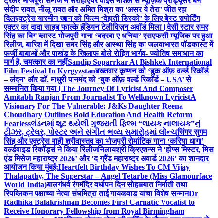
ट्रेलर भोजपुरी समाज ने सराहा
एयर वाइस मार्शल से म्यूज़िक प्रोड्यूसर बने
संदीप रावत, नीलू रावत और अमित मिश्रा का ‘असर ये तेरा’ जीत रहा
दिल
एक्ट्रेस यास्मीन खान को फिल्म ‘देहाती डिस्को’ के लिए बेस्ट सपोर्टिंग
एक्टर का दादा साहब फाल्के इंडियन टेलीविज़न अवॉर्ड मिला।
देसी स्टार समर
सिंह का बिग ब्लास्ट भोजपुरी गाना ‘बदरवा ए धनिया’ एसएफसी म्यूजिक पर हुआ
रिलीज, बारिश में दिखा समर सिंह और आस्था सिंह का जलवा
भारत पॉडकास्ट में
फर्जी बाबाओं और पाखंड के खिलाफ बोले रोहित भार्गव- ज्योतिष समाधान का
मार्ग है, चमत्कार का नहीं
Sandip Soparrkar At Bishkek International
Film Festival In Kyrgyzstan
बख्तवार कृष्णन को ‘बुक ऑफ़ वर्ल्ड रिकॉर्ड
– लंदन’ और डॉ. माधुरी पानमंद को ‘बुक ऑफ़ वर्ल्ड रिकॉर्ड – USA’ से
सम्मानित किया गया।
The Journey Of Lyricist And Composer
Amitabh Ranjan From Journalist To Welknown Lyricist
A
Visionary For The Vulnerable: J&Ks Daughter Reena
Choudhary Outlines Bold Education And Health Reform
Fearless
લંડનમાં શૂટ થયેલી ગુજરાતી ફિલ્મ “લાયક નાલાયક”નું
ટીઝર, ટ્રેલર, પોસ્ટર અને સંગીત ભવ્ય સમારોહમાં લોન્ચ
सिंगर सुगम
सिंह और एक्ट्रेस माही श्रीवास्तव का भोजपुरी रोमांटिक गाना ‘करिया धागा’
वर्ल्डवाइड रिकॉर्ड्स ने किया रिलीज
निलायश्री क्रिएशन्स ने ‘होप्स मिस्टर, मिस
एंड मिसेज महाराष्ट्र 2026’ और ‘द ग्रैंड महाराष्ट्र अवार्ड 2026’ का शानदार
आयोजन किया मुंबई:
Heartfelt Birthday Wishes To CM Vijay
Thalapathy, The Superstar – Angel Tetarbe (Miss Glamourface
World India)
बालगंधर्व रंगमंदिर वर्धापन दिन सोहळ्यात निर्माती तथा
रिपब्लिकन पक्षाच्या नेत्या संघमित्रा ताई गायकवाड यांचा विशेष सन्मान
Dr
Radhika Balakrishnan Becomes First Carnatic Vocalist to
Receive Honorary Fellowship from Royal Birmingham