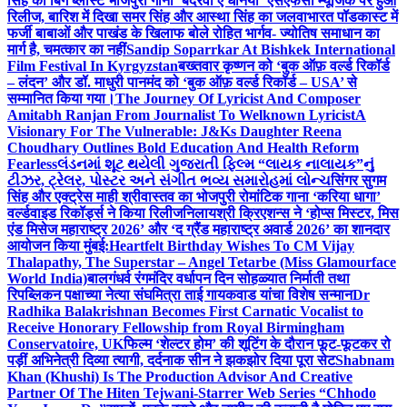
सिंह का बिग ब्लास्ट भोजपुरी गाना ‘बदरवा ए धनिया’ एसएफसी म्यूजिक पर हुआ
रिलीज, बारिश में दिखा समर सिंह और आस्था सिंह का जलवा
भारत पॉडकास्ट में
फर्जी बाबाओं और पाखंड के खिलाफ बोले रोहित भार्गव- ज्योतिष समाधान का
मार्ग है, चमत्कार का नहीं
Sandip Soparrkar At Bishkek International
Film Festival In Kyrgyzstan
बख्तवार कृष्णन को ‘बुक ऑफ़ वर्ल्ड रिकॉर्ड
– लंदन’ और डॉ. माधुरी पानमंद को ‘बुक ऑफ़ वर्ल्ड रिकॉर्ड – USA’ से
सम्मानित किया गया।
The Journey Of Lyricist And Composer
Amitabh Ranjan From Journalist To Welknown Lyricist
A
Visionary For The Vulnerable: J&Ks Daughter Reena
Choudhary Outlines Bold Education And Health Reform
Fearless
લંડનમાં શૂટ થયેલી ગુજરાતી ફિલ્મ “લાયક નાલાયક”નું
ટીઝર, ટ્રેલર, પોસ્ટર અને સંગીત ભવ્ય સમારોહમાં લોન્ચ
सिंगर सुगम
सिंह और एक्ट्रेस माही श्रीवास्तव का भोजपुरी रोमांटिक गाना ‘करिया धागा’
वर्ल्डवाइड रिकॉर्ड्स ने किया रिलीज
निलायश्री क्रिएशन्स ने ‘होप्स मिस्टर, मिस
एंड मिसेज महाराष्ट्र 2026’ और ‘द ग्रैंड महाराष्ट्र अवार्ड 2026’ का शानदार
आयोजन किया मुंबई:
Heartfelt Birthday Wishes To CM Vijay
Thalapathy, The Superstar – Angel Tetarbe (Miss Glamourface
World India)
बालगंधर्व रंगमंदिर वर्धापन दिन सोहळ्यात निर्माती तथा
रिपब्लिकन पक्षाच्या नेत्या संघमित्रा ताई गायकवाड यांचा विशेष सन्मान
Dr
Radhika Balakrishnan Becomes First Carnatic Vocalist to
Receive Honorary Fellowship from Royal Birmingham
Conservatoire, UK
फिल्म ‘शेल्टर होम’ की शूटिंग के दौरान फूट-फूटकर रो
पड़ीं अभिनेत्री दिव्या त्यागी, दर्दनाक सीन ने झकझोर दिया पूरा सेट
Shabnam
Khan (Khushi) Is The Production Advisor And Creative
Partner Of The Hiten Tejwani-Starrer Web Series “Chhodo