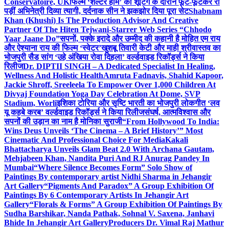
Conservatoire, UK
फिल्म ‘शेल्टर होम’ की शूटिंग के दौरान फूट-फूटकर रो
पड़ीं अभिनेत्री दिव्या त्यागी, दर्दनाक सीन ने झकझोर दिया पूरा सेट
Shabnam
Khan (Khushi) Is The Production Advisor And Creative
Partner Of The Hiten Tejwani-Starrer Web Series “Chhodo
Yaar Jaane Do”
सपनों, पक्के इरादे और उम्मीद की कहानी है मोहित एम राय
और ऐश्याना राय की फिल्म ‘स्वेटर’
खुशबू तिवारी केटी और माही श्रीवास्तव का
भोजपुरी सैड सांग ‘उहे अंखिया रोवा दिहला’ वर्ल्डवाइड रिकॉर्ड्स ने किया
रिलीज
Dr. DIPTII SINGH – A Dedicated Specialist In Healing,
Wellness And Holistic Health
Amruta Fadnavis, Shahid Kapoor,
Jackie Shroff, Sreeleela To Empower Over 1,000 Children At
Divyaj Foundation Yoga Day Celebration At Dome, SVP
Stadium, Worli
इशिका टोरिया और सृष्टि भारती का भोजपुरी लोकगीत ‘लव
यू कहबे करब’ वर्ल्डवाइड रिकॉर्ड्स ने किया रिलीज
संघर्ष, आत्मविश्वास और
सपनों की उड़ान का नाम है मोनिका सुराजी
“From Hollywood To India:
Wins Deus Unveils ‘The Cinema – A Brief History’” Most
Cinematic And Professional Choice For Media
Kakali
Bhattacharya Unveils Glam Beat 2.0 With Archana Gautam,
Mehjabeen Khan, Nandita Puri And RJ Anurag Pandey In
Mumbai
“Where Silence Becomes Form” Solo Show of
Paintings By contemporary artist Nidhi Sharma in Jehangir
Art Gallery
“Pigments And Paradox” A Group Exhibition Of
Paintings By 6 Contemporary Artists In Jehangir Art
Gallery
“Florals & Forms” A Group Exhibition Of Paintings By
Sudha Barshikar, Nanda Pathak, Sohnal V. Saxena, Janhavi
Bhide In Jehangir Art Gallery
Producers Dr. Vimal Raj Mathur