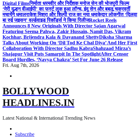
Digital Films
निर्माता धरमवीर और निर्देशक मनोज सेन की भोजपुरी फिल्म
‘मेरी दुल्हन वीआईपी’ का फर्स्ट लुक हुआ लॉन्च, इंदु सेन और बबलू चक्रवर्ती
मचायेंगे धमाल
राकेश मिश्रा और शिल्पी राज का नया धमाकेदार लोकगीत ‘दिलवा
बा रुई जइसन’ वर्ल्डवाइड रिकॉर्ड्स ने किया रिलीज
Rocket Reels
Announces 8 New Originals With Director Sajan Agarwal
Featuring Seema Pahwa, Zakir Hussain, Namit Das, Vikram
Kochhar, Brijendra Kala & Dayanand Shetty
Diksha Sharma
Talks About Working On ‘Dil Tod Ke Chal Diya’ And Her First
Collaboration With Director Sadhu Kabra
Shahzaad Mirza’s
Shajapur Visit Puts Samarpit In The Spotlight
After Censor
Board Hurdles, ‘Navya Chakra’ Set For June 26 Release
Fri. Aug 7th, 2026
BOLLYWOOD
HEADLINES.IN
Latest National & International Trending News
Subscribe