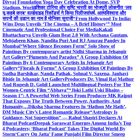
Divyaj Foundation Yoga Day Celebration At Dome, SVP
Stadium, Worli
इशिका टोरिया और सृष्टि भारती का भोजपुरी लोकगीत ‘लव
यू कहबे करब’ वर्ल्डवाइड रिकॉर्ड्स ने किया रिलीज
संघर्ष, आत्मविश्वास और
सपनों की उड़ान का नाम है मोनिका सुराजी
“From Hollywood To India:
Wins Deus Unveils ‘The Cinema – A Brief History’” Most
Cinematic And Professional Choice For Media
Kakali
Bhattacharya Unveils Glam Beat 2.0 With Archana Gautam,
Mehjabeen Khan, Nandita Puri And RJ Anurag Pandey In
Mumbai
“Where Silence Becomes Form” Solo Show of
Paintings By contemporary artist Nidhi Sharma in Jehangir
Art Gallery
“Pigments And Paradox” A Group Exhibition Of
Paintings By 6 Contemporary Artists In Jehangir Art
Gallery
“Florals & Forms” A Group Exhibition Of Paintings By
Sudha Barshikar, Nanda Pathak, Sohnal V. Saxena, Janhavi
Bhide In Jehangir Art Gallery
Producers Dr. Vimal Raj Mathur
And Rupesh D. Gohil Launched Multilingual Posters For The
Women-Centric Film “Abhaya”
“Jiski Lathi Uski Bhains –
Season 1”: A Powerful Web Series From Producer MK Rajput
That Exposes The Truth Between Power, Authority, And
Humanity…
Diksha Sharma Features In ‘Hathon Me Hath’,
DM Music City’s Latest Romantic Release
“Astrology Is
Guidance, Not Superstition” — Rahul Shastri Declares At
Bharat Podcast
Deepak Saraswat Emerges Among India’s Top
4 Podcasters; ‘Bharat Podcast’ Takes The Digital World By
Storm
‘Carry On Jatta’ Fame Punjabi Film Director Smeep