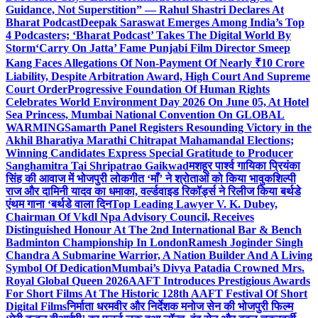
Guidance, Not Superstition” — Rahul Shastri Declares At
Bharat Podcast
Deepak Saraswat Emerges Among India’s Top
4 Podcasters; ‘Bharat Podcast’ Takes The Digital World By
Storm
‘Carry On Jatta’ Fame Punjabi Film Director Smeep
Kang Faces Allegations Of Non-Payment Of Nearly ₹10 Crore
Liability, Despite Arbitration Award, High Court And Supreme
Court Order
Progressive Foundation Of Human Rights
Celebrates World Environment Day 2026 On June 05, At Hotel
Sea Princess, Mumbai National Convention On GLOBAL
WARMING
Samarth Panel Registers Resounding Victory in the
Akhil Bharatiya Marathi Chitrapat Mahamandal Elections;
Winning Candidates Express Special Gratitude to Producer
Sanghamitra Tai Shripatrao Gaikwad
मशहूर पार्श्व गायिका प्रियंका
सिंह की आवाज में भोजपुरी लोकगीत ‘माँ’ ने श्रोताओं को किया भावुक
शिल्पी
राज और दामिनी यादव का धमाका, वर्ल्डवाइड रिकॉर्ड्स ने रिलीज किया बर्थडे
एंथम गाना ‘बर्थडे वाला दिन
Top Leading Lawyer V. K. Dubey,
Chairman Of Vkdl Npa Advisory Council, Receives
Distinguished Honour At The 2nd International Bar & Bench
Badminton Championship In London
Ramesh Joginder Singh
Chandra A Submarine Warrior, A Nation Builder And A Living
Symbol Of Dedication
Mumbai’s Divya Patadia Crowned Mrs.
Royal Global Queen 2026
AAFT Introduces Prestigious Awards
For Short Films At The Historic 128th AAFT Festival Of Short
Digital Films
निर्माता धरमवीर और निर्देशक मनोज सेन की भोजपुरी फिल्म