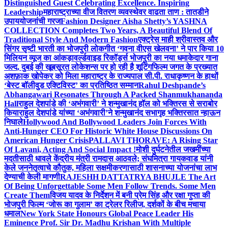
Distinguished Guest Celebrating Excellence. Inspiring
Leadership
महाराष्ट्राच्या वीज वितरण व्यवस्थेवर वाढता ताण : तातडीने
उपाययोजनांची गरज
Fashion Designer Aisha Shetty’s YASHNA
COLLECTION Completes Two Years, A Beautiful Blend Of
Traditional Style And Modern Fashion
एक्ट्रेस माही श्रीवास्तव और
सिंगर सृष्टी भारती का भोजपुरी लोकगीत ‘गवना वीएस खेलवना’ ने पार किया 10
मिलियन व्यूज का आंकड़ा
वर्ल्डवाइड रिकॉर्ड्स भोजपुरी का नया धमाकेदार गाना
जल्द, दुबई की खूबसूरत लोकेशन्स पर हो रही है शूटिंग
फिल्म जगत के प्रख्यात
अशफ़ाक खोपेकर को मिला महाराष्ट्र के राज्यपाल सी.पी. राधाकृष्णन के हाथों
‘बेस्ट बॉलीवुड एक्टिविस्ट’ का प्रतिष्ठित सम्मान
Rahul Deshpande’s
Abhangawari Resonates Through A Packed Shanmukhananda
Hall
राहुल देशपांडे की ‘अभंगवारी’ ने शन्मुखानंद हॉल को भक्तिरस से सराबोर
किया
राहुल देशपांडे यांच्या ‘अभंगवारी’ने शन्मुखानंद सभागृह भक्तिरसात न्हाऊन
निघाले
Hollywood And Bollywood Leaders Join Forces With
Anti-Hunger CEO For Historic White House Discussions On
American Hunger Crisis
PALLAVI THORAVE: A Rising Star
Of Lavani, Acting And Social Impact !
मोशी दुर्घटनेतील जखमींच्या
मदतीसाठी धावले केंद्रीय मंत्री रामदास आठवले; संघमित्रा गायकवाड यांनी
केले जननेतृत्वाचे कौतुक, महिला सक्षमीकरणासाठी शासनाच्या योजनांचा लाभ
देण्याची केली मागणी
RAJESHH DATTATRYA BHUJLE The Art
Of Being Unforgettable Some Men Follow Trends. Some Men
Create Them
विजय यादव के निर्देशन में बनी प्रेम सिंह और रक्षा गुप्ता की
भोजपुरी फिल्म ‘जोरू का गुलाम’ का ट्रेलर रिलीज, दर्शकों के बीच मचाया
धमाल
New York State Honours Global Peace Leader His
Eminence Prof. Sir Dr. Madhu Krishan With Multiple