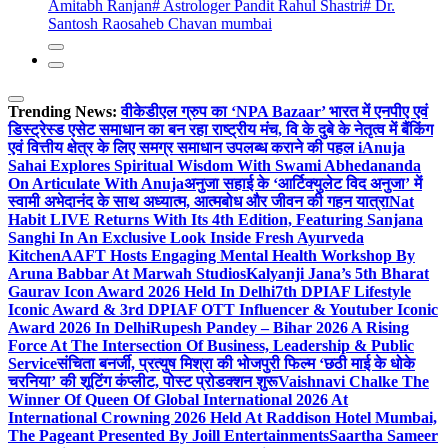
Amitabh Ranjan
# Astrologer Pandit Rahul Shastri
# Dr.
Santosh Raosaheb Chavan mumbai
Trending News:
वीकेडीएल ग्रुप का ‘NPA Bazaar’ भारत में एनपीए एवं
डिस्ट्रेस्ड एसेट समाधान का बन रहा राष्ट्रीय मंच, वि के दुबे के नेतृत्व में बैंकिंग
एवं वित्तीय क्षेत्र के लिए समग्र समाधान उपलब्ध कराने की पहल i
Anuja
Sahai Explores Spiritual Wisdom With Swami Abhedananda
On Articulate With Anuja
अनुजा सहाई के ‘आर्टिक्युलेट विद अनुजा’ में
स्वामी अभेदानंद के साथ अध्यात्म, आत्मबोध और जीवन की गहन यात्रा
Nat
Habit LIVE Returns With Its 4th Edition, Featuring Sanjana
Sanghi In An Exclusive Look Inside Fresh Ayurveda
Kitchen
AAFT Hosts Engaging Mental Health Workshop By
Aruna Babbar At Marwah Studios
Kalyanji Jana’s 5th Bharat
Gaurav Icon Award 2026 Held In Delhi
7th DPIAF Lifestyle
Iconic Award & 3rd DPIAF OTT Influencer & Youtuber Iconic
Award 2026 In Delhi
Rupesh Pandey – Bihar 2026 A Rising
Force At The Intersection Of Business, Leadership & Public
Service
संचिता बनर्जी, प्रत्युष मिश्रा की भोजपुरी फिल्म ‘छठी माई के धोके
चरनिया’ की शूटिंग कंप्लीट, पोस्ट प्रोडक्शन शुरू
Vaishnavi Chalke The
Winner Of Queen Of Global International 2026 At
International Crowning 2026 Held At Raddison Hotel Mumbai,
The Pageant Presented By Joill Entertainments
Saartha Sameer