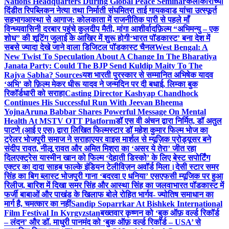
Nations Headquarters During Global Peace Seminar
कलाकारांच्या
दिंडीत रिपब्लिकन नेत्या तथा निर्माती संघमित्रा ताई गायकवाड यांचा उत्स्फूर्त
सहभाग
आस्था से आगाज: कोलकाता में राजनीतिक पारी से पहले माँ
विन्ध्यवासिनी दरबार पहुंचे कुलदीप मैती, मांगा आशीर्वाद
फ़िल्म “अभिमन्यु – एक
शोध” की शूटिंग जुलाई के आखिर में शुरू होगी
‘भारत पॉडकास्ट’ बना देश में
सबसे ज्यादा देखे जाने वाला डिजिटल पॉडकास्ट चैनल
West Bengal: A
New Twist To Speculation About A Change In The Bharatiya
Janata Party: Could The BJP Send Kuldip Maity To The
Rajya Sabha? Sources
यश भारती पुरस्कार से सम्मानित अभिषेक यादव
‘अभि’ को फ़िल्म मेकर धीरू यादव ने जन्मदिन पर दी बधाई, लिम्का बुक
रिकॉर्डधारी को सराहा
Casting Director Kashyap Chandhock
Continues His Successful Run With Jeevan Bheema
Yojna
Aruna Babbar Shares Powerful Message On Mental
Health At MSTV OTT Platform
डॉ एस वी अंचन द्वारा निर्मित, डॉ अतुल
पाटणे (आई ए एस) द्वारा लिखित फिल्मस्टार डॉ महेश कुमार फिल्म भोज का
ट्रेलर भोजपुरी समाज ने सराहा
एयर वाइस मार्शल से म्यूज़िक प्रोड्यूसर बने
संदीप रावत, नीलू रावत और अमित मिश्रा का ‘असर ये तेरा’ जीत रहा
दिल
एक्ट्रेस यास्मीन खान को फिल्म ‘देहाती डिस्को’ के लिए बेस्ट सपोर्टिंग
एक्टर का दादा साहब फाल्के इंडियन टेलीविज़न अवॉर्ड मिला।
देसी स्टार समर
सिंह का बिग ब्लास्ट भोजपुरी गाना ‘बदरवा ए धनिया’ एसएफसी म्यूजिक पर हुआ
रिलीज, बारिश में दिखा समर सिंह और आस्था सिंह का जलवा
भारत पॉडकास्ट में
फर्जी बाबाओं और पाखंड के खिलाफ बोले रोहित भार्गव- ज्योतिष समाधान का
मार्ग है, चमत्कार का नहीं
Sandip Soparrkar At Bishkek International
Film Festival In Kyrgyzstan
बख्तवार कृष्णन को ‘बुक ऑफ़ वर्ल्ड रिकॉर्ड
– लंदन’ और डॉ. माधुरी पानमंद को ‘बुक ऑफ़ वर्ल्ड रिकॉर्ड – USA’ से