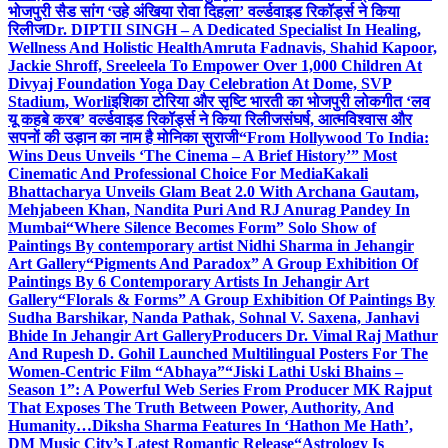
भोजपुरी सैड सांग ‘उहे अंखिया रोवा दिहला’ वर्ल्डवाइड रिकॉर्ड्स ने किया
रिलीज
Dr. DIPTII SINGH – A Dedicated Specialist In Healing,
Wellness And Holistic Health
Amruta Fadnavis, Shahid Kapoor,
Jackie Shroff, Sreeleela To Empower Over 1,000 Children At
Divyaj Foundation Yoga Day Celebration At Dome, SVP
Stadium, Worli
इशिका टोरिया और सृष्टि भारती का भोजपुरी लोकगीत ‘लव
यू कहबे करब’ वर्ल्डवाइड रिकॉर्ड्स ने किया रिलीज
संघर्ष, आत्मविश्वास और
सपनों की उड़ान का नाम है मोनिका सुराजी
“From Hollywood To India:
Wins Deus Unveils ‘The Cinema – A Brief History’” Most
Cinematic And Professional Choice For Media
Kakali
Bhattacharya Unveils Glam Beat 2.0 With Archana Gautam,
Mehjabeen Khan, Nandita Puri And RJ Anurag Pandey In
Mumbai
“Where Silence Becomes Form” Solo Show of
Paintings By contemporary artist Nidhi Sharma in Jehangir
Art Gallery
“Pigments And Paradox” A Group Exhibition Of
Paintings By 6 Contemporary Artists In Jehangir Art
Gallery
“Florals & Forms” A Group Exhibition Of Paintings By
Sudha Barshikar, Nanda Pathak, Sohnal V. Saxena, Janhavi
Bhide In Jehangir Art Gallery
Producers Dr. Vimal Raj Mathur
And Rupesh D. Gohil Launched Multilingual Posters For The
Women-Centric Film “Abhaya”
“Jiski Lathi Uski Bhains –
Season 1”: A Powerful Web Series From Producer MK Rajput
That Exposes The Truth Between Power, Authority, And
Humanity…
Diksha Sharma Features In ‘Hathon Me Hath’,
DM Music City’s Latest Romantic Release
“Astrology Is