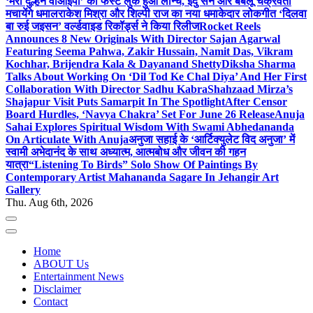
‘मेरी दुल्हन वीआईपी’ का फर्स्ट लुक हुआ लॉन्च, इंदु सेन और बबलू चक्रवर्ती
मचायेंगे धमाल
राकेश मिश्रा और शिल्पी राज का नया धमाकेदार लोकगीत ‘दिलवा
बा रुई जइसन’ वर्ल्डवाइड रिकॉर्ड्स ने किया रिलीज
Rocket Reels
Announces 8 New Originals With Director Sajan Agarwal
Featuring Seema Pahwa, Zakir Hussain, Namit Das, Vikram
Kochhar, Brijendra Kala & Dayanand Shetty
Diksha Sharma
Talks About Working On ‘Dil Tod Ke Chal Diya’ And Her First
Collaboration With Director Sadhu Kabra
Shahzaad Mirza’s
Shajapur Visit Puts Samarpit In The Spotlight
After Censor
Board Hurdles, ‘Navya Chakra’ Set For June 26 Release
Anuja
Sahai Explores Spiritual Wisdom With Swami Abhedananda
On Articulate With Anuja
अनुजा सहाई के ‘आर्टिक्युलेट विद अनुजा’ में
स्वामी अभेदानंद के साथ अध्यात्म, आत्मबोध और जीवन की गहन
यात्रा
“Listening To Birds” Solo Show Of Paintings By
Contemporary Artist Mahananda Sagare In Jehangir Art
Gallery
Thu. Aug 6th, 2026
Home
ABOUT Us
Entertainment News
Disclaimer
Contact