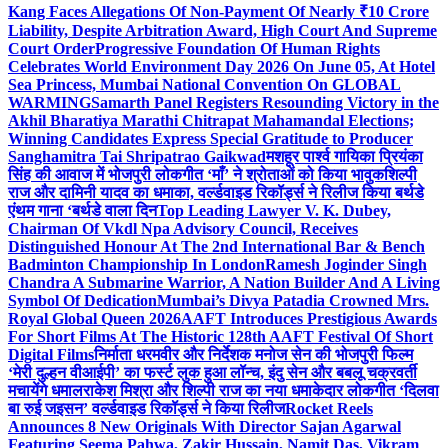
Kang Faces Allegations Of Non-Payment Of Nearly ₹10 Crore
Liability, Despite Arbitration Award, High Court And Supreme
Court Order
Progressive Foundation Of Human Rights
Celebrates World Environment Day 2026 On June 05, At Hotel
Sea Princess, Mumbai National Convention On GLOBAL
WARMING
Samarth Panel Registers Resounding Victory in the
Akhil Bharatiya Marathi Chitrapat Mahamandal Elections;
Winning Candidates Express Special Gratitude to Producer
Sanghamitra Tai Shripatrao Gaikwad
मशहूर पार्श्व गायिका प्रियंका
सिंह की आवाज में भोजपुरी लोकगीत ‘माँ’ ने श्रोताओं को किया भावुक
शिल्पी
राज और दामिनी यादव का धमाका, वर्ल्डवाइड रिकॉर्ड्स ने रिलीज किया बर्थडे
एंथम गाना ‘बर्थडे वाला दिन
Top Leading Lawyer V. K. Dubey,
Chairman Of Vkdl Npa Advisory Council, Receives
Distinguished Honour At The 2nd International Bar & Bench
Badminton Championship In London
Ramesh Joginder Singh
Chandra A Submarine Warrior, A Nation Builder And A Living
Symbol Of Dedication
Mumbai’s Divya Patadia Crowned Mrs.
Royal Global Queen 2026
AAFT Introduces Prestigious Awards
For Short Films At The Historic 128th AAFT Festival Of Short
Digital Films
निर्माता धरमवीर और निर्देशक मनोज सेन की भोजपुरी फिल्म
‘मेरी दुल्हन वीआईपी’ का फर्स्ट लुक हुआ लॉन्च, इंदु सेन और बबलू चक्रवर्ती
मचायेंगे धमाल
राकेश मिश्रा और शिल्पी राज का नया धमाकेदार लोकगीत ‘दिलवा
बा रुई जइसन’ वर्ल्डवाइड रिकॉर्ड्स ने किया रिलीज
Rocket Reels
Announces 8 New Originals With Director Sajan Agarwal
Featuring Seema Pahwa, Zakir Hussain, Namit Das, Vikram