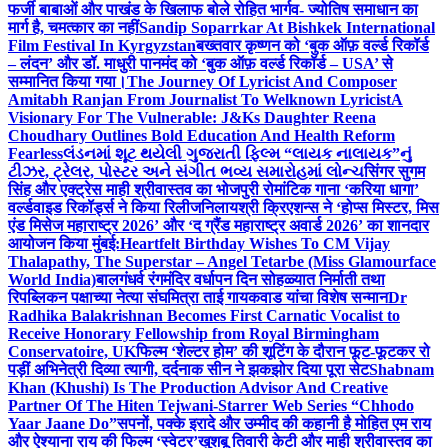
फर्जी बाबाओं और पाखंड के खिलाफ बोले रोहित भार्गव- ज्योतिष समाधान का
मार्ग है, चमत्कार का नहीं
Sandip Soparrkar At Bishkek International
Film Festival In Kyrgyzstan
बख्तवार कृष्णन को ‘बुक ऑफ़ वर्ल्ड रिकॉर्ड
– लंदन’ और डॉ. माधुरी पानमंद को ‘बुक ऑफ़ वर्ल्ड रिकॉर्ड – USA’ से
सम्मानित किया गया।
The Journey Of Lyricist And Composer
Amitabh Ranjan From Journalist To Welknown Lyricist
A
Visionary For The Vulnerable: J&Ks Daughter Reena
Choudhary Outlines Bold Education And Health Reform
Fearless
લંડનમાં શૂટ થયેલી ગુજરાતી ફિલ્મ “લાયક નાલાયક”નું
ટીઝર, ટ્રેલર, પોસ્ટર અને સંગીત ભવ્ય સમારોહમાં લોન્ચ
सिंगर सुगम
सिंह और एक्ट्रेस माही श्रीवास्तव का भोजपुरी रोमांटिक गाना ‘करिया धागा’
वर्ल्डवाइड रिकॉर्ड्स ने किया रिलीज
निलायश्री क्रिएशन्स ने ‘होप्स मिस्टर, मिस
एंड मिसेज महाराष्ट्र 2026’ और ‘द ग्रैंड महाराष्ट्र अवार्ड 2026’ का शानदार
आयोजन किया मुंबई:
Heartfelt Birthday Wishes To CM Vijay
Thalapathy, The Superstar – Angel Tetarbe (Miss Glamourface
World India)
बालगंधर्व रंगमंदिर वर्धापन दिन सोहळ्यात निर्माती तथा
रिपब्लिकन पक्षाच्या नेत्या संघमित्रा ताई गायकवाड यांचा विशेष सन्मान
Dr
Radhika Balakrishnan Becomes First Carnatic Vocalist to
Receive Honorary Fellowship from Royal Birmingham
Conservatoire, UK
फिल्म ‘शेल्टर होम’ की शूटिंग के दौरान फूट-फूटकर रो
पड़ीं अभिनेत्री दिव्या त्यागी, दर्दनाक सीन ने झकझोर दिया पूरा सेट
Shabnam
Khan (Khushi) Is The Production Advisor And Creative
Partner Of The Hiten Tejwani-Starrer Web Series “Chhodo
Yaar Jaane Do”
सपनों, पक्के इरादे और उम्मीद की कहानी है मोहित एम राय
और ऐश्याना राय की फिल्म ‘स्वेटर’
खुशबू तिवारी केटी और माही श्रीवास्तव का