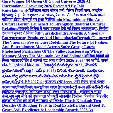
Gore Winner Of Queen Of Global Universe 2026 At
International Crowning 2026 Presented By Joill
Entertainments
डिजिटल स्टार सौरभ शर्मा, सिंगर शिल्पी राज, एक्ट्रेस
प्रियांशु सिंह, सिंगर एक्टर राजा भोजपुरिया का रोमांटिक गाना ‘सिल्क वाली
सड़िया’ होडा भोजपुरी पर हुआ रिलीज
Indo Mozambique Film And
Cultural Forum Launched To Strengthen Bilateral Cultural
Relations
भोजपुरी सिनेमा में जल्द दस्तक देगी नई फिल्म ‘मंगलसूत्र’, निर्माता
रत्नाकर कुमार ने किया ऐलान
Sureshchandra Awasthi A Visionary
Entrepreneur, Producer And Humanitarian
Deepak Chaturvedi
The Visionary Powerhouse Redefining The Future Of Fashion
And Entertainment
Model Actress Sofee George Latest
Photoshoot Pics
Echoes Of The Valley: Kastoorwan Where
Memory Meets The Mountain Air And Solitude.
कौशिक द्विवेदी को
मिला ‘आउटस्टैंडिंग ई-कॉमर्स शूट ऑफ द ईयर 2026-2027’ का अवॉर्ड, सपने
मॉडलिंग एजेंसी ने किया सम्मानित
ఆర్థిక సంవత్సరం 2027 , మొదటి
త్రైమాసికంలో (క్యు 1 -ఎఫ్ వై 2027) వినియోగదారులకు మొత్తం రూ.
4,666 కోట్ల ప్రయోజనాలను చెల్లించిన ఐసిఐసిఐ ప్రుడెన్షియల్ లైఫ్
ఇన్సూరెన్స్
Q1-FY2027-এ গ্রাহকদের মোট ৪,৬৬৬ কোটি টাকার সুবিধা প্রদান
করেছে আইসিআইসিআই প্রুডেন্সিয়াল লাইফ ইন্স্যুরেন্স
कंट्री क्लब हॉस्पिटॅलिटी अँड
हॉलिडेज प्रायव्हेट लिमिटेडने कंट्री क्लब मास्टरकार्ड – तुर्कस्तान सादर
केले.
जुग-जुग जीने की दुआ वाला भोजपुरी लोकगीत रिलीज, प्रियंका सिंह और
इशिका तोरिया की जोड़ी ने मचाया धमाल
Mr. Hitesh Nihalani: Two
Decades Of Building Trust In Real Estate
Dr. Basant Goel To
Grace Asia Excellence & Leadership Awards 2026 As