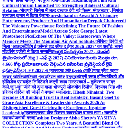
सड़िया’ होडा भोजपुरी पर हुआ रिलीज
Indo Mozambique Film And
Cultural Forum Launched To Strengthen Bilateral Cultural
Relations
भोजपुरी सिनेमा में जल्द दस्तक देगी नई फिल्म ‘मंगलसूत्र’, निर्माता
रत्नाकर कुमार ने किया ऐलान
Sureshchandra Awasthi A Visionary
Entrepreneur, Producer And Humanitarian
Deepak Chaturvedi
The Visionary Powerhouse Redefining The Future Of Fashion
And Entertainment
Model Actress Sofee George Latest
Photoshoot Pics
Echoes Of The Valley: Kastoorwan Where
Memory Meets The Mountain Air And Solitude.
कौशिक द्विवेदी को
मिला ‘आउटस्टैंडिंग ई-कॉमर्स शूट ऑफ द ईयर 2026-2027’ का अवॉर्ड, सपने
मॉडलिंग एजेंसी ने किया सम्मानित
ఆర్థిక సంవత్సరం 2027 , మొదటి
త్రైమాసికంలో (క్యు 1 -ఎఫ్ వై 2027) వినియోగదారులకు మొత్తం రూ.
4,666 కోట్ల ప్రయోజనాలను చెల్లించిన ఐసిఐసిఐ ప్రుడెన్షియల్ లైఫ్
ఇన్సూరెన్స్
Q1-FY2027-এ গ্রাহকদের মোট ৪,৬৬৬ কোটি টাকার সুবিধা প্রদান
করেছে আইসিআইসিআই প্রুডেন্সিয়াল লাইফ ইন্স্যুরেন্স
कंट्री क्लब हॉस्पिटॅलिटी अँड
हॉलिडेज प्रायव्हेट लिमिटेडने कंट्री क्लब मास्टरकार्ड – तुर्कस्तान सादर
केले.
जुग-जुग जीने की दुआ वाला भोजपुरी लोकगीत रिलीज, प्रियंका सिंह और
इशिका तोरिया की जोड़ी ने मचाया धमाल
Mr. Hitesh Nihalani: Two
Decades Of Building Trust In Real Estate
Dr. Basant Goel To
Grace Asia Excellence & Leadership Awards 2026 As
Distinguished Guest Celebrating Excellence. Inspiring
Leadership
महाराष्ट्राच्या वीज वितरण व्यवस्थेवर वाढता ताण : तातडीने
उपाययोजनांची गरज
Fashion Designer Aisha Shetty’s YASHNA
COLLECTION Completes Two Years, A Beautiful Blend Of