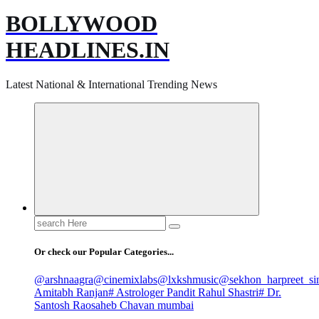
BOLLYWOOD
HEADLINES.IN
Latest National & International Trending News
Search
for:
Or check our Popular Categories...
@arshnaagra
@cinemixlabs
@lxkshmusic
@sekhon_harpreet_si
Amitabh Ranjan
# Astrologer Pandit Rahul Shastri
# Dr.
Santosh Raosaheb Chavan mumbai