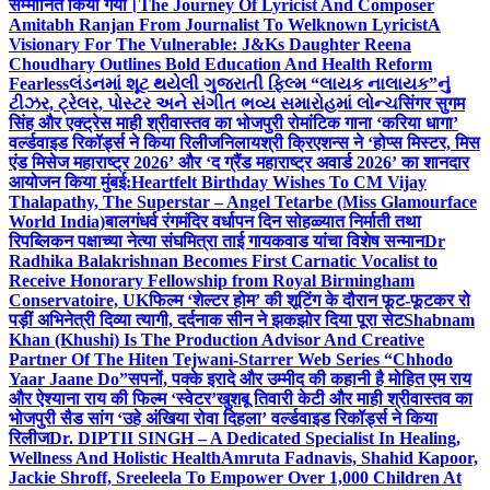
सम्मानित किया गया।
The Journey Of Lyricist And Composer
Amitabh Ranjan From Journalist To Welknown Lyricist
A
Visionary For The Vulnerable: J&Ks Daughter Reena
Choudhary Outlines Bold Education And Health Reform
Fearless
લંડનમાં શૂટ થયેલી ગુજરાતી ફિલ્મ “લાયક નાલાયક”નું
ટીઝર, ટ્રેલર, પોસ્ટર અને સંગીત ભવ્ય સમારોહમાં લોન્ચ
सिंगर सुगम
सिंह और एक्ट्रेस माही श्रीवास्तव का भोजपुरी रोमांटिक गाना ‘करिया धागा’
वर्ल्डवाइड रिकॉर्ड्स ने किया रिलीज
निलायश्री क्रिएशन्स ने ‘होप्स मिस्टर, मिस
एंड मिसेज महाराष्ट्र 2026’ और ‘द ग्रैंड महाराष्ट्र अवार्ड 2026’ का शानदार
आयोजन किया मुंबई:
Heartfelt Birthday Wishes To CM Vijay
Thalapathy, The Superstar – Angel Tetarbe (Miss Glamourface
World India)
बालगंधर्व रंगमंदिर वर्धापन दिन सोहळ्यात निर्माती तथा
रिपब्लिकन पक्षाच्या नेत्या संघमित्रा ताई गायकवाड यांचा विशेष सन्मान
Dr
Radhika Balakrishnan Becomes First Carnatic Vocalist to
Receive Honorary Fellowship from Royal Birmingham
Conservatoire, UK
फिल्म ‘शेल्टर होम’ की शूटिंग के दौरान फूट-फूटकर रो
पड़ीं अभिनेत्री दिव्या त्यागी, दर्दनाक सीन ने झकझोर दिया पूरा सेट
Shabnam
Khan (Khushi) Is The Production Advisor And Creative
Partner Of The Hiten Tejwani-Starrer Web Series “Chhodo
Yaar Jaane Do”
सपनों, पक्के इरादे और उम्मीद की कहानी है मोहित एम राय
और ऐश्याना राय की फिल्म ‘स्वेटर’
खुशबू तिवारी केटी और माही श्रीवास्तव का
भोजपुरी सैड सांग ‘उहे अंखिया रोवा दिहला’ वर्ल्डवाइड रिकॉर्ड्स ने किया
रिलीज
Dr. DIPTII SINGH – A Dedicated Specialist In Healing,
Wellness And Holistic Health
Amruta Fadnavis, Shahid Kapoor,
Jackie Shroff, Sreeleela To Empower Over 1,000 Children At