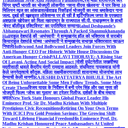
Traditional Style And Modern Fashion
एक्ट्रेस माही श्रीवास्तव और
सिंगर सृष्टी भारती का भोजपुरी लोकगीत ‘गवना वीएस खेलवना’ ने पार किया 10
मिलियन व्यूज का आंकड़ा
वर्ल्डवाइड रिकॉर्ड्स भोजपुरी का नया धमाकेदार गाना
जल्द, दुबई की खूबसूरत लोकेशन्स पर हो रही है शूटिंग
फिल्म जगत के प्रख्यात
अशफ़ाक खोपेकर को मिला महाराष्ट्र के राज्यपाल सी.पी. राधाकृष्णन के हाथों
‘बेस्ट बॉलीवुड एक्टिविस्ट’ का प्रतिष्ठित सम्मान
Rahul Deshpande’s
Abhangawari Resonates Through A Packed Shanmukhananda
Hall
राहुल देशपांडे की ‘अभंगवारी’ ने शन्मुखानंद हॉल को भक्तिरस से सराबोर
किया
राहुल देशपांडे यांच्या ‘अभंगवारी’ने शन्मुखानंद सभागृह भक्तिरसात न्हाऊन
निघाले
Hollywood And Bollywood Leaders Join Forces With
Anti-Hunger CEO For Historic White House Discussions On
American Hunger Crisis
PALLAVI THORAVE: A Rising Star
Of Lavani, Acting And Social Impact !
मोशी दुर्घटनेतील जखमींच्या
मदतीसाठी धावले केंद्रीय मंत्री रामदास आठवले; संघमित्रा गायकवाड यांनी
केले जननेतृत्वाचे कौतुक, महिला सक्षमीकरणासाठी शासनाच्या योजनांचा लाभ
देण्याची केली मागणी
RAJESHH DATTATRYA BHUJLE The Art
Of Being Unforgettable Some Men Follow Trends. Some Men
Create Them
विजय यादव के निर्देशन में बनी प्रेम सिंह और रक्षा गुप्ता की
भोजपुरी फिल्म ‘जोरू का गुलाम’ का ट्रेलर रिलीज, दर्शकों के बीच मचाया
धमाल
New York State Honours Global Peace Leader His
Eminence Prof. Sir Dr. Madhu Krishan With Multiple
Prestigious Civic Recognitions
Retiring On Your Own Terms
With ICICI Pru Gold Pension Savings: The Growing Shift
Toward Lifelong Financial Freedom
His Eminence Prof. Dr.
Madhu Krishan Honoured Peace Ambassadors At United