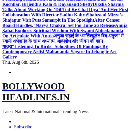
Kochhar, Brijendra Kala & Dayanand Shetty
Diksha Sharma
Talks About Working On ‘Dil Tod Ke Chal Diya’ And Her First
Collaboration With Director Sadhu Kabra
Shahzaad Mirza’s
Shajapur Visit Puts Samarpit In The Spotlight
After Censor
Board Hurdles, ‘Navya Chakra’ Set For June 26 Release
Anuja
Sahai Explores Spiritual Wisdom With Swami Abhedananda
On Articulate With Anuja
अनुजा सहाई के ‘आर्टिक्युलेट विद अनुजा’ में
स्वामी अभेदानंद के साथ अध्यात्म, आत्मबोध और जीवन की गहन
यात्रा
“Listening To Birds” Solo Show Of Paintings By
Contemporary Artist Mahananda Sagare In Jehangir Art
Gallery
Thu. Aug 6th, 2026
BOLLYWOOD
HEADLINES.IN
Latest National & International Trending News
Subscribe