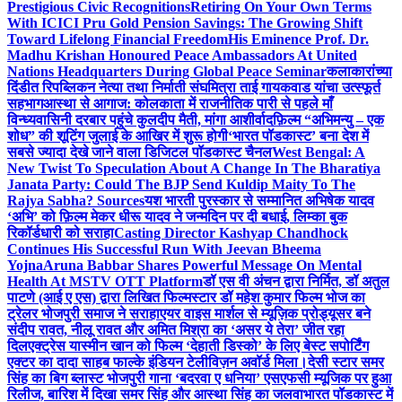
Prestigious Civic Recognitions
Retiring On Your Own Terms
With ICICI Pru Gold Pension Savings: The Growing Shift
Toward Lifelong Financial Freedom
His Eminence Prof. Dr.
Madhu Krishan Honoured Peace Ambassadors At United
Nations Headquarters During Global Peace Seminar
कलाकारांच्या
दिंडीत रिपब्लिकन नेत्या तथा निर्माती संघमित्रा ताई गायकवाड यांचा उत्स्फूर्त
सहभाग
आस्था से आगाज: कोलकाता में राजनीतिक पारी से पहले माँ
विन्ध्यवासिनी दरबार पहुंचे कुलदीप मैती, मांगा आशीर्वाद
फ़िल्म “अभिमन्यु – एक
शोध” की शूटिंग जुलाई के आखिर में शुरू होगी
‘भारत पॉडकास्ट’ बना देश में
सबसे ज्यादा देखे जाने वाला डिजिटल पॉडकास्ट चैनल
West Bengal: A
New Twist To Speculation About A Change In The Bharatiya
Janata Party: Could The BJP Send Kuldip Maity To The
Rajya Sabha? Sources
यश भारती पुरस्कार से सम्मानित अभिषेक यादव
‘अभि’ को फ़िल्म मेकर धीरू यादव ने जन्मदिन पर दी बधाई, लिम्का बुक
रिकॉर्डधारी को सराहा
Casting Director Kashyap Chandhock
Continues His Successful Run With Jeevan Bheema
Yojna
Aruna Babbar Shares Powerful Message On Mental
Health At MSTV OTT Platform
डॉ एस वी अंचन द्वारा निर्मित, डॉ अतुल
पाटणे (आई ए एस) द्वारा लिखित फिल्मस्टार डॉ महेश कुमार फिल्म भोज का
ट्रेलर भोजपुरी समाज ने सराहा
एयर वाइस मार्शल से म्यूज़िक प्रोड्यूसर बने
संदीप रावत, नीलू रावत और अमित मिश्रा का ‘असर ये तेरा’ जीत रहा
दिल
एक्ट्रेस यास्मीन खान को फिल्म ‘देहाती डिस्को’ के लिए बेस्ट सपोर्टिंग
एक्टर का दादा साहब फाल्के इंडियन टेलीविज़न अवॉर्ड मिला।
देसी स्टार समर
सिंह का बिग ब्लास्ट भोजपुरी गाना ‘बदरवा ए धनिया’ एसएफसी म्यूजिक पर हुआ
रिलीज, बारिश में दिखा समर सिंह और आस्था सिंह का जलवा
भारत पॉडकास्ट में