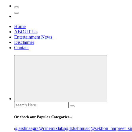
Home
ABOUT Us
Entertainment News
Disclaimer
Contact
Search
for:
Or check our Popular Categories...
@arshnaagra
@cinemixlabs
@lxkshmusic
@sekhon_harpreet_si