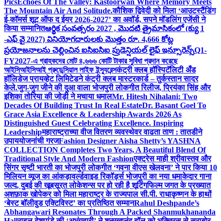
Pics
Echoes Of The Valley: Kastoorwan Where Memory Meets
The Mountain Air And Solitude.
कौशिक द्विवेदी को मिला ‘आउटस्टैंडिंग
ई-कॉमर्स शूट ऑफ द ईयर 2026-2027’ का अवॉर्ड, सपने मॉडलिंग एजेंसी ने
किया सम्मानित
ఆర్థిక సంవత్సరం 2027 , మొదటి త్రైమాసికంలో (క్యు 1
-ఎఫ్ వై 2027) వినియోగదారులకు మొత్తం రూ. 4,666 కోట్ల
ప్రయోజనాలను చెల్లించిన ఐసిఐసిఐ ప్రుడెన్షియల్ లైఫ్ ఇన్సూరెన్స్
Q1-
FY2027-এ গ্রাহকদের মোট ৪,৬৬৬ কোটি টাকার সুবিধা প্রদান করেছে
আইসিআইসিআই প্রুডেন্সিয়াল লাইফ ইন্স্যুরেন্স
कंट्री क्लब हॉस्पिटॅलिटी अँड
हॉलिडेज प्रायव्हेट लिमिटेडने कंट्री क्लब मास्टरकार्ड – तुर्कस्तान सादर
केले.
जुग-जुग जीने की दुआ वाला भोजपुरी लोकगीत रिलीज, प्रियंका सिंह और
इशिका तोरिया की जोड़ी ने मचाया धमाल
Mr. Hitesh Nihalani: Two
Decades Of Building Trust In Real Estate
Dr. Basant Goel To
Grace Asia Excellence & Leadership Awards 2026 As
Distinguished Guest Celebrating Excellence. Inspiring
Leadership
महाराष्ट्राच्या वीज वितरण व्यवस्थेवर वाढता ताण : तातडीने
उपाययोजनांची गरज
Fashion Designer Aisha Shetty’s YASHNA
COLLECTION Completes Two Years, A Beautiful Blend Of
Traditional Style And Modern Fashion
एक्ट्रेस माही श्रीवास्तव और
सिंगर सृष्टी भारती का भोजपुरी लोकगीत ‘गवना वीएस खेलवना’ ने पार किया 10
मिलियन व्यूज का आंकड़ा
वर्ल्डवाइड रिकॉर्ड्स भोजपुरी का नया धमाकेदार गाना
जल्द, दुबई की खूबसूरत लोकेशन्स पर हो रही है शूटिंग
फिल्म जगत के प्रख्यात
अशफ़ाक खोपेकर को मिला महाराष्ट्र के राज्यपाल सी.पी. राधाकृष्णन के हाथों
‘बेस्ट बॉलीवुड एक्टिविस्ट’ का प्रतिष्ठित सम्मान
Rahul Deshpande’s
Abhangawari Resonates Through A Packed Shanmukhananda
Hall
राहुल देशपांडे की ‘अभंगवारी’ ने शन्मुखानंद हॉल को भक्तिरस से सराबोर