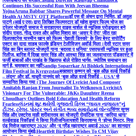
रिकॉर्डधारी को सराहा
Casting Director Kashyap Chandhock
Continues His Successful Run With Jeevan Bheema
Yojna
Aruna Babbar Shares Powerful Message On Mental
Health At MSTV OTT Platform
डॉ एस वी अंचन द्वारा निर्मित, डॉ अतुल
पाटणे (आई ए एस) द्वारा लिखित फिल्मस्टार डॉ महेश कुमार फिल्म भोज का
ट्रेलर भोजपुरी समाज ने सराहा
एयर वाइस मार्शल से म्यूज़िक प्रोड्यूसर बने
संदीप रावत, नीलू रावत और अमित मिश्रा का ‘असर ये तेरा’ जीत रहा
दिल
एक्ट्रेस यास्मीन खान को फिल्म ‘देहाती डिस्को’ के लिए बेस्ट सपोर्टिंग
एक्टर का दादा साहब फाल्के इंडियन टेलीविज़न अवॉर्ड मिला।
देसी स्टार समर
सिंह का बिग ब्लास्ट भोजपुरी गाना ‘बदरवा ए धनिया’ एसएफसी म्यूजिक पर हुआ
रिलीज, बारिश में दिखा समर सिंह और आस्था सिंह का जलवा
भारत पॉडकास्ट में
फर्जी बाबाओं और पाखंड के खिलाफ बोले रोहित भार्गव- ज्योतिष समाधान का
मार्ग है, चमत्कार का नहीं
Sandip Soparrkar At Bishkek International
Film Festival In Kyrgyzstan
बख्तवार कृष्णन को ‘बुक ऑफ़ वर्ल्ड रिकॉर्ड
– लंदन’ और डॉ. माधुरी पानमंद को ‘बुक ऑफ़ वर्ल्ड रिकॉर्ड – USA’ से
सम्मानित किया गया।
The Journey Of Lyricist And Composer
Amitabh Ranjan From Journalist To Welknown Lyricist
A
Visionary For The Vulnerable: J&Ks Daughter Reena
Choudhary Outlines Bold Education And Health Reform
Fearless
લંડનમાં શૂટ થયેલી ગુજરાતી ફિલ્મ “લાયક નાલાયક”નું
ટીઝર, ટ્રેલર, પોસ્ટર અને સંગીત ભવ્ય સમારોહમાં લોન્ચ
सिंगर सुगम
सिंह और एक्ट्रेस माही श्रीवास्तव का भोजपुरी रोमांटिक गाना ‘करिया धागा’
वर्ल्डवाइड रिकॉर्ड्स ने किया रिलीज
निलायश्री क्रिएशन्स ने ‘होप्स मिस्टर, मिस
एंड मिसेज महाराष्ट्र 2026’ और ‘द ग्रैंड महाराष्ट्र अवार्ड 2026’ का शानदार
आयोजन किया मुंबई:
Heartfelt Birthday Wishes To CM Vijay