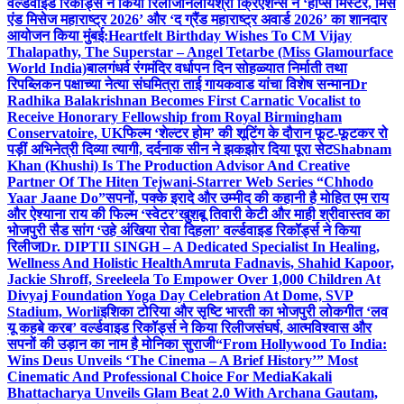
वर्ल्डवाइड रिकॉर्ड्स ने किया रिलीज
निलायश्री क्रिएशन्स ने ‘होप्स मिस्टर, मिस
एंड मिसेज महाराष्ट्र 2026’ और ‘द ग्रैंड महाराष्ट्र अवार्ड 2026’ का शानदार
आयोजन किया मुंबई:
Heartfelt Birthday Wishes To CM Vijay
Thalapathy, The Superstar – Angel Tetarbe (Miss Glamourface
World India)
बालगंधर्व रंगमंदिर वर्धापन दिन सोहळ्यात निर्माती तथा
रिपब्लिकन पक्षाच्या नेत्या संघमित्रा ताई गायकवाड यांचा विशेष सन्मान
Dr
Radhika Balakrishnan Becomes First Carnatic Vocalist to
Receive Honorary Fellowship from Royal Birmingham
Conservatoire, UK
फिल्म ‘शेल्टर होम’ की शूटिंग के दौरान फूट-फूटकर रो
पड़ीं अभिनेत्री दिव्या त्यागी, दर्दनाक सीन ने झकझोर दिया पूरा सेट
Shabnam
Khan (Khushi) Is The Production Advisor And Creative
Partner Of The Hiten Tejwani-Starrer Web Series “Chhodo
Yaar Jaane Do”
सपनों, पक्के इरादे और उम्मीद की कहानी है मोहित एम राय
और ऐश्याना राय की फिल्म ‘स्वेटर’
खुशबू तिवारी केटी और माही श्रीवास्तव का
भोजपुरी सैड सांग ‘उहे अंखिया रोवा दिहला’ वर्ल्डवाइड रिकॉर्ड्स ने किया
रिलीज
Dr. DIPTII SINGH – A Dedicated Specialist In Healing,
Wellness And Holistic Health
Amruta Fadnavis, Shahid Kapoor,
Jackie Shroff, Sreeleela To Empower Over 1,000 Children At
Divyaj Foundation Yoga Day Celebration At Dome, SVP
Stadium, Worli
इशिका टोरिया और सृष्टि भारती का भोजपुरी लोकगीत ‘लव
यू कहबे करब’ वर्ल्डवाइड रिकॉर्ड्स ने किया रिलीज
संघर्ष, आत्मविश्वास और
सपनों की उड़ान का नाम है मोनिका सुराजी
“From Hollywood To India:
Wins Deus Unveils ‘The Cinema – A Brief History’” Most
Cinematic And Professional Choice For Media
Kakali
Bhattacharya Unveils Glam Beat 2.0 With Archana Gautam,