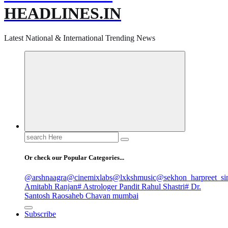
HEADLINES.IN
Latest National & International Trending News
Search
for:
Or check our Popular Categories...
@arshnaagra
@cinemixlabs
@lxkshmusic
@sekhon_harpreet_si
Amitabh Ranjan
# Astrologer Pandit Rahul Shastri
# Dr.
Santosh Raosaheb Chavan mumbai
Subscribe