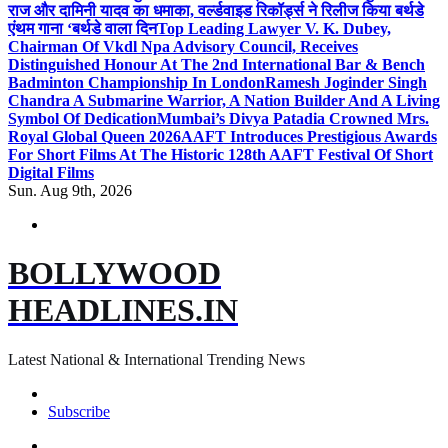
राज और दामिनी यादव का धमाका, वर्ल्डवाइड रिकॉर्ड्स ने रिलीज किया बर्थडे
एंथम गाना ‘बर्थडे वाला दिन
Top Leading Lawyer V. K. Dubey,
Chairman Of Vkdl Npa Advisory Council, Receives
Distinguished Honour At The 2nd International Bar & Bench
Badminton Championship In London
Ramesh Joginder Singh
Chandra A Submarine Warrior, A Nation Builder And A Living
Symbol Of Dedication
Mumbai’s Divya Patadia Crowned Mrs.
Royal Global Queen 2026
AAFT Introduces Prestigious Awards
For Short Films At The Historic 128th AAFT Festival Of Short
Digital Films
Sun. Aug 9th, 2026
BOLLYWOOD
HEADLINES.IN
Latest National & International Trending News
Subscribe