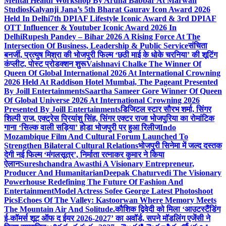
Mental Health Workshop By Aruna Babbar At Marwah
Studios
Kalyanji Jana’s 5th Bharat Gaurav Icon Award 2026
Held In Delhi
7th DPIAF Lifestyle Iconic Award & 3rd DPIAF
OTT Influencer & Youtuber Iconic Award 2026 In
Delhi
Rupesh Pandey – Bihar 2026 A Rising Force At The
Intersection Of Business, Leadership & Public Service
संचिता
बनर्जी, प्रत्युष मिश्रा की भोजपुरी फिल्म ‘छठी माई के धोके चरनिया’ की शूटिंग
कंप्लीट, पोस्ट प्रोडक्शन शुरू
Vaishnavi Chalke The Winner Of
Queen Of Global International 2026 At International Crowning
2026 Held At Raddison Hotel Mumbai, The Pageant Presented
By Joill Entertainments
Saartha Sameer Gore Winner Of Queen
Of Global Universe 2026 At International Crowning 2026
Presented By Joill Entertainments
डिजिटल स्टार सौरभ शर्मा, सिंगर
शिल्पी राज, एक्ट्रेस प्रियांशु सिंह, सिंगर एक्टर राजा भोजपुरिया का रोमांटिक
गाना ‘सिल्क वाली सड़िया’ होडा भोजपुरी पर हुआ रिलीज
Indo
Mozambique Film And Cultural Forum Launched To
Strengthen Bilateral Cultural Relations
भोजपुरी सिनेमा में जल्द दस्तक
देगी नई फिल्म ‘मंगलसूत्र’, निर्माता रत्नाकर कुमार ने किया
ऐलान
Sureshchandra Awasthi A Visionary Entrepreneur,
Producer And Humanitarian
Deepak Chaturvedi The Visionary
Powerhouse Redefining The Future Of Fashion And
Entertainment
Model Actress Sofee George Latest Photoshoot
Pics
Echoes Of The Valley: Kastoorwan Where Memory Meets
The Mountain Air And Solitude.
कौशिक द्विवेदी को मिला ‘आउटस्टैंडिंग
ई-कॉमर्स शूट ऑफ द ईयर 2026-2027’ का अवॉर्ड, सपने मॉडलिंग एजेंसी ने