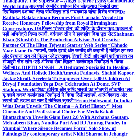
Thalapathy, The Superstar – Angel Tetarbe (Miss Glamourface
World India)
बालगंधर्व रंगमंदिर वर्धापन दिन सोहळ्यात निर्माती तथा
रिपब्लिकन पक्षाच्या नेत्या संघमित्रा ताई गायकवाड यांचा विशेष सन्मान
Dr
Radhika Balakrishnan Becomes First Carnatic Vocalist to
Receive Honorary Fellowship from Royal Birmingham
Conservatoire, UK
फिल्म ‘शेल्टर होम’ की शूटिंग के दौरान फूट-फूटकर रो
पड़ीं अभिनेत्री दिव्या त्यागी, दर्दनाक सीन ने झकझोर दिया पूरा सेट
Shabnam
Khan (Khushi) Is The Production Advisor And Creative
Partner Of The Hiten Tejwani-Starrer Web Series “Chhodo
Yaar Jaane Do”
सपनों, पक्के इरादे और उम्मीद की कहानी है मोहित एम राय
और ऐश्याना राय की फिल्म ‘स्वेटर’
खुशबू तिवारी केटी और माही श्रीवास्तव का
भोजपुरी सैड सांग ‘उहे अंखिया रोवा दिहला’ वर्ल्डवाइड रिकॉर्ड्स ने किया
रिलीज
Dr. DIPTII SINGH – A Dedicated Specialist In Healing,
Wellness And Holistic Health
Amruta Fadnavis, Shahid Kapoor,
Jackie Shroff, Sreeleela To Empower Over 1,000 Children At
Divyaj Foundation Yoga Day Celebration At Dome, SVP
Stadium, Worli
इशिका टोरिया और सृष्टि भारती का भोजपुरी लोकगीत ‘लव
यू कहबे करब’ वर्ल्डवाइड रिकॉर्ड्स ने किया रिलीज
संघर्ष, आत्मविश्वास और
सपनों की उड़ान का नाम है मोनिका सुराजी
“From Hollywood To India:
Wins Deus Unveils ‘The Cinema – A Brief History’” Most
Cinematic And Professional Choice For Media
Kakali
Bhattacharya Unveils Glam Beat 2.0 With Archana Gautam,
Mehjabeen Khan, Nandita Puri And RJ Anurag Pandey In
Mumbai
“Where Silence Becomes Form” Solo Show of
Paintings By contemporary artist Nidhi Sharma in Jehangir