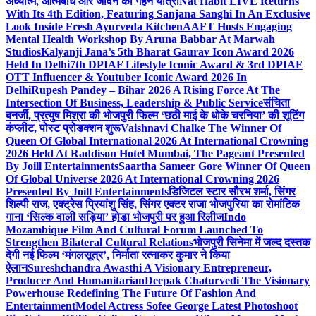
अध्यात्म, आत्मबोध और जीवन की गहन यात्रा
Nat Habit LIVE Returns
With Its 4th Edition, Featuring Sanjana Sanghi In An Exclusive
Look Inside Fresh Ayurveda Kitchen
AAFT Hosts Engaging
Mental Health Workshop By Aruna Babbar At Marwah
Studios
Kalyanji Jana’s 5th Bharat Gaurav Icon Award 2026
Held In Delhi
7th DPIAF Lifestyle Iconic Award & 3rd DPIAF
OTT Influencer & Youtuber Iconic Award 2026 In
Delhi
Rupesh Pandey – Bihar 2026 A Rising Force At The
Intersection Of Business, Leadership & Public Service
संचिता
बनर्जी, प्रत्युष मिश्रा की भोजपुरी फिल्म ‘छठी माई के धोके चरनिया’ की शूटिंग
कंप्लीट, पोस्ट प्रोडक्शन शुरू
Vaishnavi Chalke The Winner Of
Queen Of Global International 2026 At International Crowning
2026 Held At Raddison Hotel Mumbai, The Pageant Presented
By Joill Entertainments
Saartha Sameer Gore Winner Of Queen
Of Global Universe 2026 At International Crowning 2026
Presented By Joill Entertainments
डिजिटल स्टार सौरभ शर्मा, सिंगर
शिल्पी राज, एक्ट्रेस प्रियांशु सिंह, सिंगर एक्टर राजा भोजपुरिया का रोमांटिक
गाना ‘सिल्क वाली सड़िया’ होडा भोजपुरी पर हुआ रिलीज
Indo
Mozambique Film And Cultural Forum Launched To
Strengthen Bilateral Cultural Relations
भोजपुरी सिनेमा में जल्द दस्तक
देगी नई फिल्म ‘मंगलसूत्र’, निर्माता रत्नाकर कुमार ने किया
ऐलान
Sureshchandra Awasthi A Visionary Entrepreneur,
Producer And Humanitarian
Deepak Chaturvedi The Visionary
Powerhouse Redefining The Future Of Fashion And
Entertainment
Model Actress Sofee George Latest Photoshoot