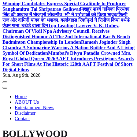
Winning Candidates Express Special Gratitude to Producer
Sanghamitra Tai Shripatrao Gaikwad
मशहूर पार्श्व गायिका प्रियंका
सिंह की आवाज में भोजपुरी लोकगीत ‘माँ’ ने श्रोताओं को किया भावुक
शिल्पी
राज और दामिनी यादव का धमाका, वर्ल्डवाइड रिकॉर्ड्स ने रिलीज किया बर्थडे
एंथम गाना ‘बर्थडे वाला दिन
Top Leading Lawyer V. K. Dubey,
Chairman Of Vkdl Npa Advisory Council, Receives
Distinguished Honour At The 2nd International Bar & Bench
Badminton Championship In London
Ramesh Joginder Singh
Chandra A Submarine Warrior, A Nation Builder And A Living
Symbol Of Dedication
Mumbai’s Divya Patadia Crowned Mrs.
Royal Global Queen 2026
AAFT Introduces Prestigious Awards
For Short Films At The Historic 128th AAFT Festival Of Short
Digital Films
Sun. Aug 9th, 2026
Home
ABOUT Us
Entertainment News
Disclaimer
Contact
BOLLYWOOD