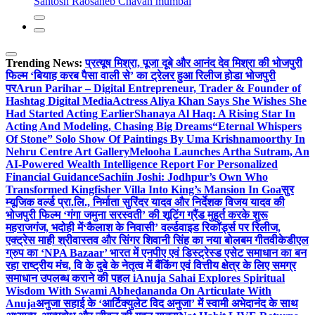
Santosh Raosaheb Chavan mumbai
Trending News:
प्रत्यूष मिश्रा, पूजा दूबे और आनंद देव मिश्रा की भोजपुरी
फिल्म ‘बियाह करब पैसा वाली से’ का ट्रेलर हुआ रिलीज होडा भोजपुरी
पर
Arun Parihar – Digital Entrepreneur, Trader & Founder of
Hashtag Digital Media
Actress Aliya Khan Says She Wishes She
Had Started Acting Earlier
Shanaya Al Haq: A Rising Star In
Acting And Modeling, Chasing Big Dreams
“Eternal Whispers
Of Stone” Solo Show Of Paintings By Uma Krishnamoorthy In
Nehru Centre Art Gallery
Melooha Launches Artha Sutram, An
AI-Powered Wealth Intelligence Report For Personalized
Financial Guidance
Sachiin Joshi: Jodhpur’s Own Who
Transformed Kingfisher Villa Into King’s Mansion In Goa
सुर
म्यूजिक वर्ल्ड प्रा.लि., निर्माता सुरिंदर यादव और निर्देशक विजय यादव की
भोजपुरी फिल्म ‘गंगा जमुना सरस्वती’ की शूटिंग ग्रैंड मुहूर्त करके शुरू
महराजगंज, भदोही में
‘कैलाश के निवासी’ वर्ल्डवाइड रिकॉर्ड्स पर रिलीज,
एक्ट्रेस माही श्रीवास्तव और सिंगर शिवानी सिंह का नया बोलबम गीत
वीकेडीएल
ग्रुप का ‘NPA Bazaar’ भारत में एनपीए एवं डिस्ट्रेस्ड एसेट समाधान का बन
रहा राष्ट्रीय मंच, वि के दुबे के नेतृत्व में बैंकिंग एवं वित्तीय क्षेत्र के लिए समग्र
समाधान उपलब्ध कराने की पहल i
Anuja Sahai Explores Spiritual
Wisdom With Swami Abhedananda On Articulate With
Anuja
अनुजा सहाई के ‘आर्टिक्युलेट विद अनुजा’ में स्वामी अभेदानंद के साथ