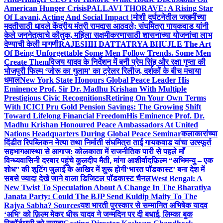
American Hunger Crisis
PALLAVI THORAVE: A Rising Star
Of Lavani, Acting And Social Impact !
मोशी दुर्घटनेतील जखमींच्या
मदतीसाठी धावले केंद्रीय मंत्री रामदास आठवले; संघमित्रा गायकवाड यांनी
केले जननेतृत्वाचे कौतुक, महिला सक्षमीकरणासाठी शासनाच्या योजनांचा लाभ
देण्याची केली मागणी
RAJESHH DATTATRYA BHUJLE The Art
Of Being Unforgettable Some Men Follow Trends. Some Men
Create Them
विजय यादव के निर्देशन में बनी प्रेम सिंह और रक्षा गुप्ता की
भोजपुरी फिल्म ‘जोरू का गुलाम’ का ट्रेलर रिलीज, दर्शकों के बीच मचाया
धमाल
New York State Honours Global Peace Leader His
Eminence Prof. Sir Dr. Madhu Krishan With Multiple
Prestigious Civic Recognitions
Retiring On Your Own Terms
With ICICI Pru Gold Pension Savings: The Growing Shift
Toward Lifelong Financial Freedom
His Eminence Prof. Dr.
Madhu Krishan Honoured Peace Ambassadors At United
Nations Headquarters During Global Peace Seminar
कलाकारांच्या
दिंडीत रिपब्लिकन नेत्या तथा निर्माती संघमित्रा ताई गायकवाड यांचा उत्स्फूर्त
सहभाग
आस्था से आगाज: कोलकाता में राजनीतिक पारी से पहले माँ
विन्ध्यवासिनी दरबार पहुंचे कुलदीप मैती, मांगा आशीर्वाद
फ़िल्म “अभिमन्यु – एक
शोध” की शूटिंग जुलाई के आखिर में शुरू होगी
‘भारत पॉडकास्ट’ बना देश में
सबसे ज्यादा देखे जाने वाला डिजिटल पॉडकास्ट चैनल
West Bengal: A
New Twist To Speculation About A Change In The Bharatiya
Janata Party: Could The BJP Send Kuldip Maity To The
Rajya Sabha? Sources
यश भारती पुरस्कार से सम्मानित अभिषेक यादव
‘अभि’ को फ़िल्म मेकर धीरू यादव ने जन्मदिन पर दी बधाई, लिम्का बुक