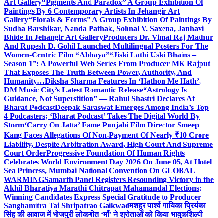
Art Gallery
“Pigments And Paradox” A Group Exhibition Of
Paintings By 6 Contemporary Artists In Jehangir Art
Gallery
“Florals & Forms” A Group Exhibition Of Paintings By
Sudha Barshikar, Nanda Pathak, Sohnal V. Saxena, Janhavi
Bhide In Jehangir Art Gallery
Producers Dr. Vimal Raj Mathur
And Rupesh D. Gohil Launched Multilingual Posters For The
Women-Centric Film “Abhaya”
“Jiski Lathi Uski Bhains –
Season 1”: A Powerful Web Series From Producer MK Rajput
That Exposes The Truth Between Power, Authority, And
Humanity…
Diksha Sharma Features In ‘Hathon Me Hath’,
DM Music City’s Latest Romantic Release
“Astrology Is
Guidance, Not Superstition” — Rahul Shastri Declares At
Bharat Podcast
Deepak Saraswat Emerges Among India’s Top
4 Podcasters; ‘Bharat Podcast’ Takes The Digital World By
Storm
‘Carry On Jatta’ Fame Punjabi Film Director Smeep
Kang Faces Allegations Of Non-Payment Of Nearly ₹10 Crore
Liability, Despite Arbitration Award, High Court And Supreme
Court Order
Progressive Foundation Of Human Rights
Celebrates World Environment Day 2026 On June 05, At Hotel
Sea Princess, Mumbai National Convention On GLOBAL
WARMING
Samarth Panel Registers Resounding Victory in the
Akhil Bharatiya Marathi Chitrapat Mahamandal Elections;
Winning Candidates Express Special Gratitude to Producer
Sanghamitra Tai Shripatrao Gaikwad
मशहूर पार्श्व गायिका प्रियंका
सिंह की आवाज में भोजपुरी लोकगीत ‘माँ’ ने श्रोताओं को किया भावुक
शिल्पी