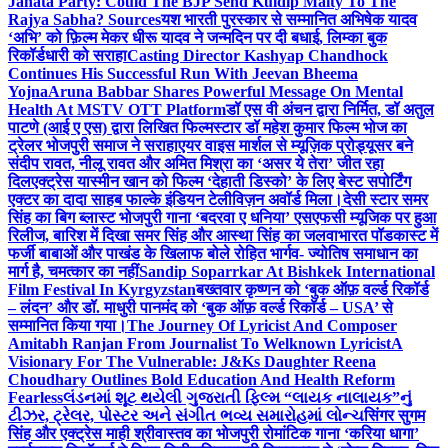
Janata Party: Could The BJP Send Kuldip Maity To The
Rajya Sabha? Sources
यश भारती पुरस्कार से सम्मानित अभिषेक यादव
‘अभि’ को फ़िल्म मेकर धीरू यादव ने जन्मदिन पर दी बधाई, लिम्का बुक
रिकॉर्डधारी को सराहा
Casting Director Kashyap Chandhock
Continues His Successful Run With Jeevan Bheema
Yojna
Aruna Babbar Shares Powerful Message On Mental
Health At MSTV OTT Platform
डॉ एस वी अंचन द्वारा निर्मित, डॉ अतुल
पाटणे (आई ए एस) द्वारा लिखित फिल्मस्टार डॉ महेश कुमार फिल्म भोज का
ट्रेलर भोजपुरी समाज ने सराहा
एयर वाइस मार्शल से म्यूज़िक प्रोड्यूसर बने
संदीप रावत, नीलू रावत और अमित मिश्रा का ‘असर ये तेरा’ जीत रहा
दिल
एक्ट्रेस यास्मीन खान को फिल्म ‘देहाती डिस्को’ के लिए बेस्ट सपोर्टिंग
एक्टर का दादा साहब फाल्के इंडियन टेलीविज़न अवॉर्ड मिला।
देसी स्टार समर
सिंह का बिग ब्लास्ट भोजपुरी गाना ‘बदरवा ए धनिया’ एसएफसी म्यूजिक पर हुआ
रिलीज, बारिश में दिखा समर सिंह और आस्था सिंह का जलवा
भारत पॉडकास्ट में
फर्जी बाबाओं और पाखंड के खिलाफ बोले रोहित भार्गव- ज्योतिष समाधान का
मार्ग है, चमत्कार का नहीं
Sandip Soparrkar At Bishkek International
Film Festival In Kyrgyzstan
बख्तवार कृष्णन को ‘बुक ऑफ़ वर्ल्ड रिकॉर्ड
– लंदन’ और डॉ. माधुरी पानमंद को ‘बुक ऑफ़ वर्ल्ड रिकॉर्ड – USA’ से
सम्मानित किया गया।
The Journey Of Lyricist And Composer
Amitabh Ranjan From Journalist To Welknown Lyricist
A
Visionary For The Vulnerable: J&Ks Daughter Reena
Choudhary Outlines Bold Education And Health Reform
Fearless
લંડનમાં શૂટ થયેલી ગુજરાતી ફિલ્મ “લાયક નાલાયક”નું
ટીઝર, ટ્રેલર, પોસ્ટર અને સંગીત ભવ્ય સમારોહમાં લોન્ચ
सिंगर सुगम
सिंह और एक्ट्रेस माही श्रीवास्तव का भोजपुरी रोमांटिक गाना ‘करिया धागा’