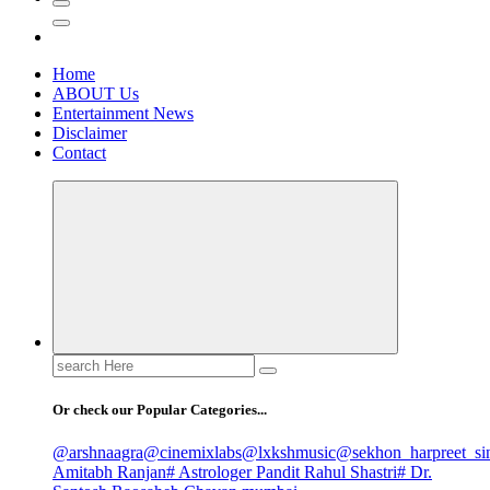
Home
ABOUT Us
Entertainment News
Disclaimer
Contact
Search
for:
Or check our Popular Categories...
@arshnaagra
@cinemixlabs
@lxkshmusic
@sekhon_harpreet_si
Amitabh Ranjan
# Astrologer Pandit Rahul Shastri
# Dr.