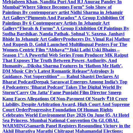
Mehjabeen Khan, Nandita Puri And RJ Anurag Pandey In
Mumbai
“Where Silence Becomes Form” Solo Show of
Paintings By contemporary artist Nidhi Sharma in Jehangir
Art Gallery
“Pigments And Paradox” A Group Exhibition Of
Paintings By 6 Contemporary Artists In Jehangir Art
Gallery
“Florals & Forms” A Group Exhibition Of Paintings By
Sudha Barshikar, Nanda Pathak, Sohnal V. Saxena, Janhavi
Bhide In Jehangir Art Gallery
Producers Dr. Vimal Raj Mathur
And Rupesh D. Gohil Launched Multilingual Posters For The
Women-Centric Film “Abhaya”
“Jiski Lathi Uski Bhains –
Season 1”: A Powerful Web Series From Producer MK Rajput
That Exposes The Truth Between Power, Authority, And
Humanity…
Diksha Sharma Features In ‘Hathon Me Hath’,
DM Music City’s Latest Romantic Release
“Astrology Is
Guidance, Not Superstition” — Rahul Shastri Declares At
Bharat Podcast
Deepak Saraswat Emerges Among India’s Top
4 Podcasters; ‘Bharat Podcast’ Takes The Digital World By
Storm
‘Carry On Jatta’ Fame Punjabi Film Director Smeep
Kang Faces Allegations Of Non-Payment Of Nearly ₹10 Crore
Liability, Despite Arbitration Award, High Court And Supreme
Court Order
Progressive Foundation Of Human Rights
Celebrates World Environment Day 2026 On June 05, At Hotel
Sea Princess, Mumbai National Convention On GLOBAL
WARMING
Samarth Panel Registers Resounding Victory in the
Akhil Bharatiya Marathi Chitrapat Mahamandal Elections;