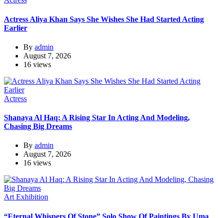
Actress Aliya Khan Says She Wishes She Had Started Acting
Earlier
By
admin
August 7, 2026
16 views
Actress
Shanaya Al Haq: A Rising Star In Acting And Modeling,
Chasing Big Dreams
By
admin
August 7, 2026
16 views
Art Exhibition
“Eternal Whispers Of Stone” Solo Show Of Paintings By Uma