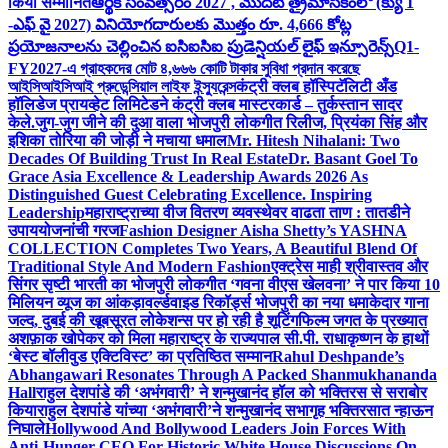
किया सम्मानित
ఆర్థిక సంవత్సరం 2027 , మొదటి త్రైమాసికంలో (క్యు 1
-ఎఫ్ వై 2027) వినియోగదారులకు మొత్తం రూ. 4,666 కోట్ల
ప్రయోజనాలను చెల్లించిన ఐసిఐసిఐ ప్రుడెన్షియల్ లైఫ్ ఇన్సూరెన్స్
Q1-
FY2027-এ গ্রাহকদের মোট ৪,৬৬৬ কোটি টাকার সুবিধা প্রদান করেছে
আইসিআইসিআই প্রুডেন্সিয়াল লাইফ ইন্স্যুরেন্স
कंट्री क्लब हॉस्पिटॅलिटी अँड
हॉलिडेज प्रायव्हेट लिमिटेडने कंट्री क्लब मास्टरकार्ड – तुर्कस्तान सादर
केले.
जुग-जुग जीने की दुआ वाला भोजपुरी लोकगीत रिलीज, प्रियंका सिंह और
इशिका तोरिया की जोड़ी ने मचाया धमाल
Mr. Hitesh Nihalani: Two
Decades Of Building Trust In Real Estate
Dr. Basant Goel To
Grace Asia Excellence & Leadership Awards 2026 As
Distinguished Guest Celebrating Excellence. Inspiring
Leadership
महाराष्ट्राच्या वीज वितरण व्यवस्थेवर वाढता ताण : तातडीने
उपाययोजनांची गरज
Fashion Designer Aisha Shetty’s YASHNA
COLLECTION Completes Two Years, A Beautiful Blend Of
Traditional Style And Modern Fashion
एक्ट्रेस माही श्रीवास्तव और
सिंगर सृष्टी भारती का भोजपुरी लोकगीत ‘गवना वीएस खेलवना’ ने पार किया 10
मिलियन व्यूज का आंकड़ा
वर्ल्डवाइड रिकॉर्ड्स भोजपुरी का नया धमाकेदार गाना
जल्द, दुबई की खूबसूरत लोकेशन्स पर हो रही है शूटिंग
फिल्म जगत के प्रख्यात
अशफ़ाक खोपेकर को मिला महाराष्ट्र के राज्यपाल सी.पी. राधाकृष्णन के हाथों
‘बेस्ट बॉलीवुड एक्टिविस्ट’ का प्रतिष्ठित सम्मान
Rahul Deshpande’s
Abhangawari Resonates Through A Packed Shanmukhananda
Hall
राहुल देशपांडे की ‘अभंगवारी’ ने शन्मुखानंद हॉल को भक्तिरस से सराबोर
किया
राहुल देशपांडे यांच्या ‘अभंगवारी’ने शन्मुखानंद सभागृह भक्तिरसात न्हाऊन
निघाले
Hollywood And Bollywood Leaders Join Forces With
Anti-Hunger CEO For Historic White House Discussions On