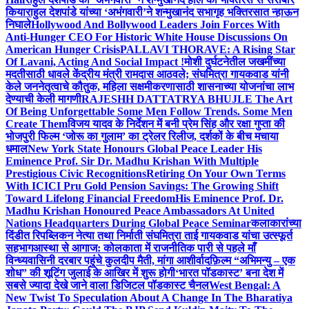
किया
राहुल देशपांडे यांच्या ‘अभंगवारी’ने शन्मुखानंद सभागृह भक्तिरसात न्हाऊन
निघाले
Hollywood And Bollywood Leaders Join Forces With
Anti-Hunger CEO For Historic White House Discussions On
American Hunger Crisis
PALLAVI THORAVE: A Rising Star
Of Lavani, Acting And Social Impact !
मोशी दुर्घटनेतील जखमींच्या
मदतीसाठी धावले केंद्रीय मंत्री रामदास आठवले; संघमित्रा गायकवाड यांनी
केले जननेतृत्वाचे कौतुक, महिला सक्षमीकरणासाठी शासनाच्या योजनांचा लाभ
देण्याची केली मागणी
RAJESHH DATTATRYA BHUJLE The Art
Of Being Unforgettable Some Men Follow Trends. Some Men
Create Them
विजय यादव के निर्देशन में बनी प्रेम सिंह और रक्षा गुप्ता की
भोजपुरी फिल्म ‘जोरू का गुलाम’ का ट्रेलर रिलीज, दर्शकों के बीच मचाया
धमाल
New York State Honours Global Peace Leader His
Eminence Prof. Sir Dr. Madhu Krishan With Multiple
Prestigious Civic Recognitions
Retiring On Your Own Terms
With ICICI Pru Gold Pension Savings: The Growing Shift
Toward Lifelong Financial Freedom
His Eminence Prof. Dr.
Madhu Krishan Honoured Peace Ambassadors At United
Nations Headquarters During Global Peace Seminar
कलाकारांच्या
दिंडीत रिपब्लिकन नेत्या तथा निर्माती संघमित्रा ताई गायकवाड यांचा उत्स्फूर्त
सहभाग
आस्था से आगाज: कोलकाता में राजनीतिक पारी से पहले माँ
विन्ध्यवासिनी दरबार पहुंचे कुलदीप मैती, मांगा आशीर्वाद
फ़िल्म “अभिमन्यु – एक
शोध” की शूटिंग जुलाई के आखिर में शुरू होगी
‘भारत पॉडकास्ट’ बना देश में
सबसे ज्यादा देखे जाने वाला डिजिटल पॉडकास्ट चैनल
West Bengal: A
New Twist To Speculation About A Change In The Bharatiya