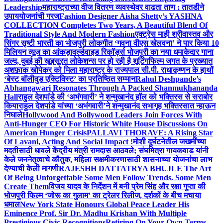
Leadership
महाराष्ट्राच्या वीज वितरण व्यवस्थेवर वाढता ताण : तातडीने
उपाययोजनांची गरज
Fashion Designer Aisha Shetty’s YASHNA
COLLECTION Completes Two Years, A Beautiful Blend Of
Traditional Style And Modern Fashion
एक्ट्रेस माही श्रीवास्तव और
सिंगर सृष्टी भारती का भोजपुरी लोकगीत ‘गवना वीएस खेलवना’ ने पार किया 10
मिलियन व्यूज का आंकड़ा
वर्ल्डवाइड रिकॉर्ड्स भोजपुरी का नया धमाकेदार गाना
जल्द, दुबई की खूबसूरत लोकेशन्स पर हो रही है शूटिंग
फिल्म जगत के प्रख्यात
अशफ़ाक खोपेकर को मिला महाराष्ट्र के राज्यपाल सी.पी. राधाकृष्णन के हाथों
‘बेस्ट बॉलीवुड एक्टिविस्ट’ का प्रतिष्ठित सम्मान
Rahul Deshpande’s
Abhangawari Resonates Through A Packed Shanmukhananda
Hall
राहुल देशपांडे की ‘अभंगवारी’ ने शन्मुखानंद हॉल को भक्तिरस से सराबोर
किया
राहुल देशपांडे यांच्या ‘अभंगवारी’ने शन्मुखानंद सभागृह भक्तिरसात न्हाऊन
निघाले
Hollywood And Bollywood Leaders Join Forces With
Anti-Hunger CEO For Historic White House Discussions On
American Hunger Crisis
PALLAVI THORAVE: A Rising Star
Of Lavani, Acting And Social Impact !
मोशी दुर्घटनेतील जखमींच्या
मदतीसाठी धावले केंद्रीय मंत्री रामदास आठवले; संघमित्रा गायकवाड यांनी
केले जननेतृत्वाचे कौतुक, महिला सक्षमीकरणासाठी शासनाच्या योजनांचा लाभ
देण्याची केली मागणी
RAJESHH DATTATRYA BHUJLE The Art
Of Being Unforgettable Some Men Follow Trends. Some Men
Create Them
विजय यादव के निर्देशन में बनी प्रेम सिंह और रक्षा गुप्ता की
भोजपुरी फिल्म ‘जोरू का गुलाम’ का ट्रेलर रिलीज, दर्शकों के बीच मचाया
धमाल
New York State Honours Global Peace Leader His
Eminence Prof. Sir Dr. Madhu Krishan With Multiple
Prestigious Civic Recognitions
Retiring On Your Own Terms