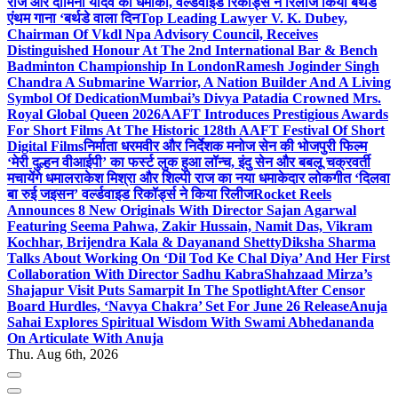
राज और दामिनी यादव का धमाका, वर्ल्डवाइड रिकॉर्ड्स ने रिलीज किया बर्थडे
एंथम गाना ‘बर्थडे वाला दिन
Top Leading Lawyer V. K. Dubey,
Chairman Of Vkdl Npa Advisory Council, Receives
Distinguished Honour At The 2nd International Bar & Bench
Badminton Championship In London
Ramesh Joginder Singh
Chandra A Submarine Warrior, A Nation Builder And A Living
Symbol Of Dedication
Mumbai’s Divya Patadia Crowned Mrs.
Royal Global Queen 2026
AAFT Introduces Prestigious Awards
For Short Films At The Historic 128th AAFT Festival Of Short
Digital Films
निर्माता धरमवीर और निर्देशक मनोज सेन की भोजपुरी फिल्म
‘मेरी दुल्हन वीआईपी’ का फर्स्ट लुक हुआ लॉन्च, इंदु सेन और बबलू चक्रवर्ती
मचायेंगे धमाल
राकेश मिश्रा और शिल्पी राज का नया धमाकेदार लोकगीत ‘दिलवा
बा रुई जइसन’ वर्ल्डवाइड रिकॉर्ड्स ने किया रिलीज
Rocket Reels
Announces 8 New Originals With Director Sajan Agarwal
Featuring Seema Pahwa, Zakir Hussain, Namit Das, Vikram
Kochhar, Brijendra Kala & Dayanand Shetty
Diksha Sharma
Talks About Working On ‘Dil Tod Ke Chal Diya’ And Her First
Collaboration With Director Sadhu Kabra
Shahzaad Mirza’s
Shajapur Visit Puts Samarpit In The Spotlight
After Censor
Board Hurdles, ‘Navya Chakra’ Set For June 26 Release
Anuja
Sahai Explores Spiritual Wisdom With Swami Abhedananda
On Articulate With Anuja
Thu. Aug 6th, 2026