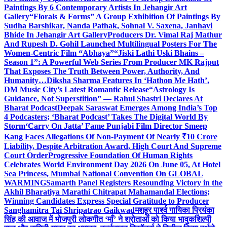
Paintings By 6 Contemporary Artists In Jehangir Art
Gallery
“Florals & Forms” A Group Exhibition Of Paintings By
Sudha Barshikar, Nanda Pathak, Sohnal V. Saxena, Janhavi
Bhide In Jehangir Art Gallery
Producers Dr. Vimal Raj Mathur
And Rupesh D. Gohil Launched Multilingual Posters For The
Women-Centric Film “Abhaya”
“Jiski Lathi Uski Bhains –
Season 1”: A Powerful Web Series From Producer MK Rajput
That Exposes The Truth Between Power, Authority, And
Humanity…
Diksha Sharma Features In ‘Hathon Me Hath’,
DM Music City’s Latest Romantic Release
“Astrology Is
Guidance, Not Superstition” — Rahul Shastri Declares At
Bharat Podcast
Deepak Saraswat Emerges Among India’s Top
4 Podcasters; ‘Bharat Podcast’ Takes The Digital World By
Storm
‘Carry On Jatta’ Fame Punjabi Film Director Smeep
Kang Faces Allegations Of Non-Payment Of Nearly ₹10 Crore
Liability, Despite Arbitration Award, High Court And Supreme
Court Order
Progressive Foundation Of Human Rights
Celebrates World Environment Day 2026 On June 05, At Hotel
Sea Princess, Mumbai National Convention On GLOBAL
WARMING
Samarth Panel Registers Resounding Victory in the
Akhil Bharatiya Marathi Chitrapat Mahamandal Elections;
Winning Candidates Express Special Gratitude to Producer
Sanghamitra Tai Shripatrao Gaikwad
मशहूर पार्श्व गायिका प्रियंका
सिंह की आवाज में भोजपुरी लोकगीत ‘माँ’ ने श्रोताओं को किया भावुक
शिल्पी