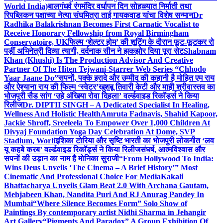
World India)
बालगंधर्व रंगमंदिर वर्धापन दिन सोहळ्यात निर्माती तथा
रिपब्लिकन पक्षाच्या नेत्या संघमित्रा ताई गायकवाड यांचा विशेष सन्मान
Dr
Radhika Balakrishnan Becomes First Carnatic Vocalist to
Receive Honorary Fellowship from Royal Birmingham
Conservatoire, UK
फिल्म ‘शेल्टर होम’ की शूटिंग के दौरान फूट-फूटकर रो
पड़ीं अभिनेत्री दिव्या त्यागी, दर्दनाक सीन ने झकझोर दिया पूरा सेट
Shabnam
Khan (Khushi) Is The Production Advisor And Creative
Partner Of The Hiten Tejwani-Starrer Web Series “Chhodo
Yaar Jaane Do”
सपनों, पक्के इरादे और उम्मीद की कहानी है मोहित एम राय
और ऐश्याना राय की फिल्म ‘स्वेटर’
खुशबू तिवारी केटी और माही श्रीवास्तव का
भोजपुरी सैड सांग ‘उहे अंखिया रोवा दिहला’ वर्ल्डवाइड रिकॉर्ड्स ने किया
रिलीज
Dr. DIPTII SINGH – A Dedicated Specialist In Healing,
Wellness And Holistic Health
Amruta Fadnavis, Shahid Kapoor,
Jackie Shroff, Sreeleela To Empower Over 1,000 Children At
Divyaj Foundation Yoga Day Celebration At Dome, SVP
Stadium, Worli
इशिका टोरिया और सृष्टि भारती का भोजपुरी लोकगीत ‘लव
यू कहबे करब’ वर्ल्डवाइड रिकॉर्ड्स ने किया रिलीज
संघर्ष, आत्मविश्वास और
सपनों की उड़ान का नाम है मोनिका सुराजी
“From Hollywood To India:
Wins Deus Unveils ‘The Cinema – A Brief History’” Most
Cinematic And Professional Choice For Media
Kakali
Bhattacharya Unveils Glam Beat 2.0 With Archana Gautam,
Mehjabeen Khan, Nandita Puri And RJ Anurag Pandey In
Mumbai
“Where Silence Becomes Form” Solo Show of
Paintings By contemporary artist Nidhi Sharma in Jehangir
Art Gallery
“Pigments And Paradox” A Group Exhibition Of