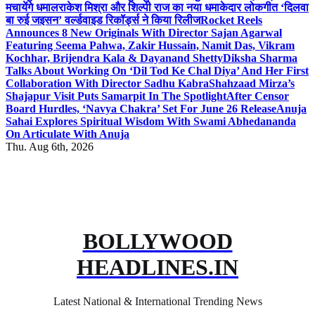
मचायेंगे धमाल
राकेश मिश्रा और शिल्पी राज का नया धमाकेदार लोकगीत ‘दिलवा
बा रुई जइसन’ वर्ल्डवाइड रिकॉर्ड्स ने किया रिलीज
Rocket Reels
Announces 8 New Originals With Director Sajan Agarwal
Featuring Seema Pahwa, Zakir Hussain, Namit Das, Vikram
Kochhar, Brijendra Kala & Dayanand Shetty
Diksha Sharma
Talks About Working On ‘Dil Tod Ke Chal Diya’ And Her First
Collaboration With Director Sadhu Kabra
Shahzaad Mirza’s
Shajapur Visit Puts Samarpit In The Spotlight
After Censor
Board Hurdles, ‘Navya Chakra’ Set For June 26 Release
Anuja
Sahai Explores Spiritual Wisdom With Swami Abhedananda
On Articulate With Anuja
Thu. Aug 6th, 2026
BOLLYWOOD
HEADLINES.IN
Latest National & International Trending News