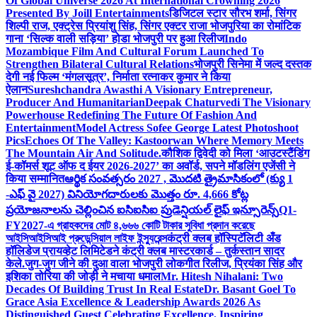
Of Global Universe 2026 At International Crowning 2026
Presented By Joill Entertainments
डिजिटल स्टार सौरभ शर्मा, सिंगर
शिल्पी राज, एक्ट्रेस प्रियांशु सिंह, सिंगर एक्टर राजा भोजपुरिया का रोमांटिक
गाना ‘सिल्क वाली सड़िया’ होडा भोजपुरी पर हुआ रिलीज
Indo
Mozambique Film And Cultural Forum Launched To
Strengthen Bilateral Cultural Relations
भोजपुरी सिनेमा में जल्द दस्तक
देगी नई फिल्म ‘मंगलसूत्र’, निर्माता रत्नाकर कुमार ने किया
ऐलान
Sureshchandra Awasthi A Visionary Entrepreneur,
Producer And Humanitarian
Deepak Chaturvedi The Visionary
Powerhouse Redefining The Future Of Fashion And
Entertainment
Model Actress Sofee George Latest Photoshoot
Pics
Echoes Of The Valley: Kastoorwan Where Memory Meets
The Mountain Air And Solitude.
कौशिक द्विवेदी को मिला ‘आउटस्टैंडिंग
ई-कॉमर्स शूट ऑफ द ईयर 2026-2027’ का अवॉर्ड, सपने मॉडलिंग एजेंसी ने
किया सम्मानित
ఆర్థిక సంవత్సరం 2027 , మొదటి త్రైమాసికంలో (క్యు 1
-ఎఫ్ వై 2027) వినియోగదారులకు మొత్తం రూ. 4,666 కోట్ల
ప్రయోజనాలను చెల్లించిన ఐసిఐసిఐ ప్రుడెన్షియల్ లైఫ్ ఇన్సూరెన్స్
Q1-
FY2027-এ গ্রাহকদের মোট ৪,৬৬৬ কোটি টাকার সুবিধা প্রদান করেছে
আইসিআইসিআই প্রুডেন্সিয়াল লাইফ ইন্স্যুরেন্স
कंट्री क्लब हॉस्पिटॅलिटी अँड
हॉलिडेज प्रायव्हेट लिमिटेडने कंट्री क्लब मास्टरकार्ड – तुर्कस्तान सादर
केले.
जुग-जुग जीने की दुआ वाला भोजपुरी लोकगीत रिलीज, प्रियंका सिंह और
इशिका तोरिया की जोड़ी ने मचाया धमाल
Mr. Hitesh Nihalani: Two
Decades Of Building Trust In Real Estate
Dr. Basant Goel To
Grace Asia Excellence & Leadership Awards 2026 As
Distinguished Guest Celebrating Excellence. Inspiring