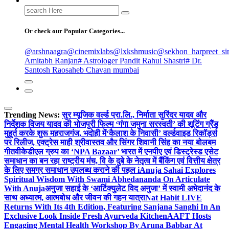
Search
for:
Or check our Popular Categories...
@arshnaagra
@cinemixlabs
@lxkshmusic
@sekhon_harpreet_si
Amitabh Ranjan
# Astrologer Pandit Rahul Shastri
# Dr.
Santosh Raosaheb Chavan mumbai
Trending News:
सुर म्यूजिक वर्ल्ड प्रा.लि., निर्माता सुरिंदर यादव और
निर्देशक विजय यादव की भोजपुरी फिल्म ‘गंगा जमुना सरस्वती’ की शूटिंग ग्रैंड
मुहूर्त करके शुरू महराजगंज, भदोही में
‘कैलाश के निवासी’ वर्ल्डवाइड रिकॉर्ड्स
पर रिलीज, एक्ट्रेस माही श्रीवास्तव और सिंगर शिवानी सिंह का नया बोलबम
गीत
वीकेडीएल ग्रुप का ‘NPA Bazaar’ भारत में एनपीए एवं डिस्ट्रेस्ड एसेट
समाधान का बन रहा राष्ट्रीय मंच, वि के दुबे के नेतृत्व में बैंकिंग एवं वित्तीय क्षेत्र
के लिए समग्र समाधान उपलब्ध कराने की पहल i
Anuja Sahai Explores
Spiritual Wisdom With Swami Abhedananda On Articulate
With Anuja
अनुजा सहाई के ‘आर्टिक्युलेट विद अनुजा’ में स्वामी अभेदानंद के
साथ अध्यात्म, आत्मबोध और जीवन की गहन यात्रा
Nat Habit LIVE
Returns With Its 4th Edition, Featuring Sanjana Sanghi In An
Exclusive Look Inside Fresh Ayurveda Kitchen
AAFT Hosts
Engaging Mental Health Workshop By Aruna Babbar At