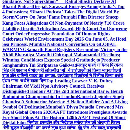
Guidance, Not Superstition” — Rahul Shastri Declares At
Bharat Podcast
Deepak Saraswat Emerges Among India’s Top
4 Podcasters; ‘Bharat Podcast’ Takes The Digital World By
Storm
‘Carry On Jatta’ Fame Punjabi Film Director Smeep
Kang Faces Allegations Of Non-Payment Of Nearly ₹10 Crore
Liability, Despite Arbitration Award, High Court And Supreme
Court Order
Progressive Foundation Of Human Rights
Celebrates World Environment Day 2026 On June 05, At Hotel
Sea Princess, Mumbai National Convention On GLOBAL
WARMING
Samarth Panel Registers Resounding Victory in the
Akhil Bharatiya Marathi Chitrapat Mahamandal Elections;
Winning Candidates Express Special Gratitude to Producer
Sanghamitra Tai Shripatrao Gaikwad
मशहूर पार्श्व गायिका प्रियंका
सिंह की आवाज में भोजपुरी लोकगीत ‘माँ’ ने श्रोताओं को किया भावुक
शिल्पी
राज और दामिनी यादव का धमाका, वर्ल्डवाइड रिकॉर्ड्स ने रिलीज किया बर्थडे
एंथम गाना ‘बर्थडे वाला दिन
Top Leading Lawyer V. K. Dubey,
Chairman Of Vkdl Npa Advisory Council, Receives
Distinguished Honour At The 2nd International Bar & Bench
Badminton Championship In London
Ramesh Joginder Singh
Chandra A Submarine Warrior, A Nation Builder And A Living
Symbol Of Dedication
Mumbai’s Divya Patadia Crowned Mrs.
Royal Global Queen 2026
AAFT Introduces Prestigious Awards
For Short Films At The Historic 128th AAFT Festival Of Short
Digital Films
निर्माता धरमवीर और निर्देशक मनोज सेन की भोजपुरी फिल्म
‘मेरी दुल्हन वीआईपी’ का फर्स्ट लुक हुआ लॉन्च, इंदु सेन और बबलू चक्रवर्ती