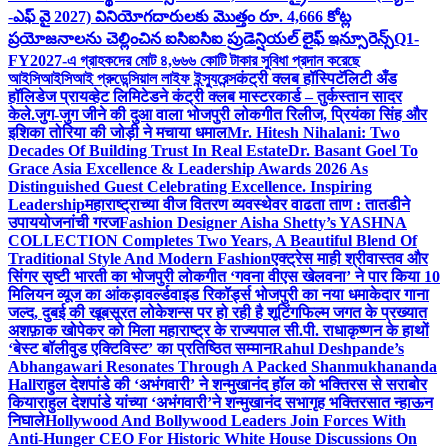
-ఎఫ్ వై 2027) వినియోగదారులకు మొత్తం రూ. 4,666 కోట్ల
ప్రయోజనాలను చెల్లించిన ఐసిఐసిఐ ప్రుడెన్షియల్ లైఫ్ ఇన్సూరెన్స్
Q1-
FY2027-এ গ্রাহকদের মোট ৪,৬৬৬ কোটি টাকার সুবিধা প্রদান করেছে
আইসিআইসিআই প্রুডেন্সিয়াল লাইফ ইন্স্যুরেন্স
कंट्री क्लब हॉस्पिटॅलिटी अँड
हॉलिडेज प्रायव्हेट लिमिटेडने कंट्री क्लब मास्टरकार्ड – तुर्कस्तान सादर
केले.
जुग-जुग जीने की दुआ वाला भोजपुरी लोकगीत रिलीज, प्रियंका सिंह और
इशिका तोरिया की जोड़ी ने मचाया धमाल
Mr. Hitesh Nihalani: Two
Decades Of Building Trust In Real Estate
Dr. Basant Goel To
Grace Asia Excellence & Leadership Awards 2026 As
Distinguished Guest Celebrating Excellence. Inspiring
Leadership
महाराष्ट्राच्या वीज वितरण व्यवस्थेवर वाढता ताण : तातडीने
उपाययोजनांची गरज
Fashion Designer Aisha Shetty’s YASHNA
COLLECTION Completes Two Years, A Beautiful Blend Of
Traditional Style And Modern Fashion
एक्ट्रेस माही श्रीवास्तव और
सिंगर सृष्टी भारती का भोजपुरी लोकगीत ‘गवना वीएस खेलवना’ ने पार किया 10
मिलियन व्यूज का आंकड़ा
वर्ल्डवाइड रिकॉर्ड्स भोजपुरी का नया धमाकेदार गाना
जल्द, दुबई की खूबसूरत लोकेशन्स पर हो रही है शूटिंग
फिल्म जगत के प्रख्यात
अशफ़ाक खोपेकर को मिला महाराष्ट्र के राज्यपाल सी.पी. राधाकृष्णन के हाथों
‘बेस्ट बॉलीवुड एक्टिविस्ट’ का प्रतिष्ठित सम्मान
Rahul Deshpande’s
Abhangawari Resonates Through A Packed Shanmukhananda
Hall
राहुल देशपांडे की ‘अभंगवारी’ ने शन्मुखानंद हॉल को भक्तिरस से सराबोर
किया
राहुल देशपांडे यांच्या ‘अभंगवारी’ने शन्मुखानंद सभागृह भक्तिरसात न्हाऊन
निघाले
Hollywood And Bollywood Leaders Join Forces With
Anti-Hunger CEO For Historic White House Discussions On