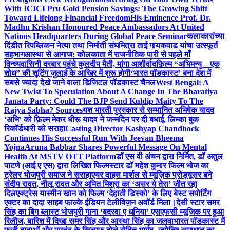
With ICICI Pru Gold Pension Savings: The Growing Shift
Toward Lifelong Financial Freedom
His Eminence Prof. Dr.
Madhu Krishan Honoured Peace Ambassadors At United
Nations Headquarters During Global Peace Seminar
कलाकारांच्या
दिंडीत रिपब्लिकन नेत्या तथा निर्माती संघमित्रा ताई गायकवाड यांचा उत्स्फूर्त
सहभाग
आस्था से आगाज: कोलकाता में राजनीतिक पारी से पहले माँ
विन्ध्यवासिनी दरबार पहुंचे कुलदीप मैती, मांगा आशीर्वाद
फ़िल्म “अभिमन्यु – एक
शोध” की शूटिंग जुलाई के आखिर में शुरू होगी
‘भारत पॉडकास्ट’ बना देश में
सबसे ज्यादा देखे जाने वाला डिजिटल पॉडकास्ट चैनल
West Bengal: A
New Twist To Speculation About A Change In The Bharatiya
Janata Party: Could The BJP Send Kuldip Maity To The
Rajya Sabha? Sources
यश भारती पुरस्कार से सम्मानित अभिषेक यादव
‘अभि’ को फ़िल्म मेकर धीरू यादव ने जन्मदिन पर दी बधाई, लिम्का बुक
रिकॉर्डधारी को सराहा
Casting Director Kashyap Chandhock
Continues His Successful Run With Jeevan Bheema
Yojna
Aruna Babbar Shares Powerful Message On Mental
Health At MSTV OTT Platform
डॉ एस वी अंचन द्वारा निर्मित, डॉ अतुल
पाटणे (आई ए एस) द्वारा लिखित फिल्मस्टार डॉ महेश कुमार फिल्म भोज का
ट्रेलर भोजपुरी समाज ने सराहा
एयर वाइस मार्शल से म्यूज़िक प्रोड्यूसर बने
संदीप रावत, नीलू रावत और अमित मिश्रा का ‘असर ये तेरा’ जीत रहा
दिल
एक्ट्रेस यास्मीन खान को फिल्म ‘देहाती डिस्को’ के लिए बेस्ट सपोर्टिंग
एक्टर का दादा साहब फाल्के इंडियन टेलीविज़न अवॉर्ड मिला।
देसी स्टार समर
सिंह का बिग ब्लास्ट भोजपुरी गाना ‘बदरवा ए धनिया’ एसएफसी म्यूजिक पर हुआ
रिलीज, बारिश में दिखा समर सिंह और आस्था सिंह का जलवा
भारत पॉडकास्ट में