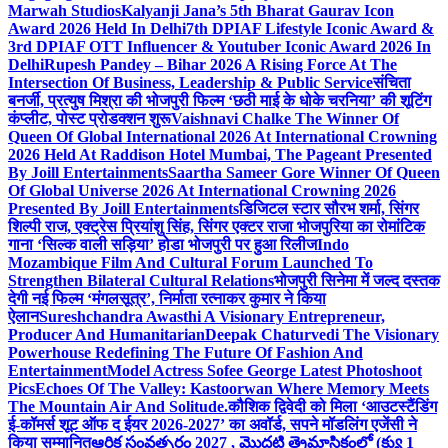
Marwah Studios
Kalyanji Jana’s 5th Bharat Gaurav Icon
Award 2026 Held In Delhi
7th DPIAF Lifestyle Iconic Award &
3rd DPIAF OTT Influencer & Youtuber Iconic Award 2026 In
Delhi
Rupesh Pandey – Bihar 2026 A Rising Force At The
Intersection Of Business, Leadership & Public Service
संचिता
बनर्जी, प्रत्युष मिश्रा की भोजपुरी फिल्म ‘छठी माई के धोके चरनिया’ की शूटिंग
कंप्लीट, पोस्ट प्रोडक्शन शुरू
Vaishnavi Chalke The Winner Of
Queen Of Global International 2026 At International Crowning
2026 Held At Raddison Hotel Mumbai, The Pageant Presented
By Joill Entertainments
Saartha Sameer Gore Winner Of Queen
Of Global Universe 2026 At International Crowning 2026
Presented By Joill Entertainments
डिजिटल स्टार सौरभ शर्मा, सिंगर
शिल्पी राज, एक्ट्रेस प्रियांशु सिंह, सिंगर एक्टर राजा भोजपुरिया का रोमांटिक
गाना ‘सिल्क वाली सड़िया’ होडा भोजपुरी पर हुआ रिलीज
Indo
Mozambique Film And Cultural Forum Launched To
Strengthen Bilateral Cultural Relations
भोजपुरी सिनेमा में जल्द दस्तक
देगी नई फिल्म ‘मंगलसूत्र’, निर्माता रत्नाकर कुमार ने किया
ऐलान
Sureshchandra Awasthi A Visionary Entrepreneur,
Producer And Humanitarian
Deepak Chaturvedi The Visionary
Powerhouse Redefining The Future Of Fashion And
Entertainment
Model Actress Sofee George Latest Photoshoot
Pics
Echoes Of The Valley: Kastoorwan Where Memory Meets
The Mountain Air And Solitude.
कौशिक द्विवेदी को मिला ‘आउटस्टैंडिंग
ई-कॉमर्स शूट ऑफ द ईयर 2026-2027’ का अवॉर्ड, सपने मॉडलिंग एजेंसी ने
किया सम्मानित
ఆర్థిక సంవత్సరం 2027 , మొదటి త్రైమాసికంలో (క్యు 1