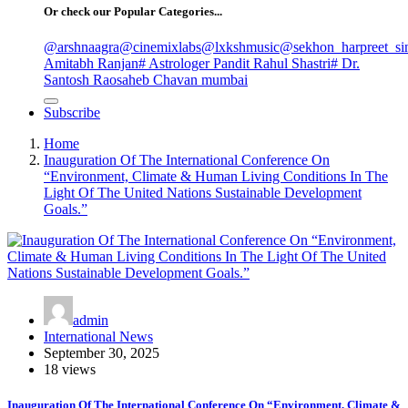
Or check our Popular Categories...
@arshnaagra
@cinemixlabs
@lxkshmusic
@sekhon_harpreet_si
Amitabh Ranjan
# Astrologer Pandit Rahul Shastri
# Dr.
Santosh Raosaheb Chavan mumbai
Subscribe
Home
Inauguration Of The International Conference On
“Environment, Climate & Human Living Conditions In The
Light Of The United Nations Sustainable Development
Goals.”
admin
International News
September 30, 2025
18 views
Inauguration Of The International Conference On “Environment, Climate &