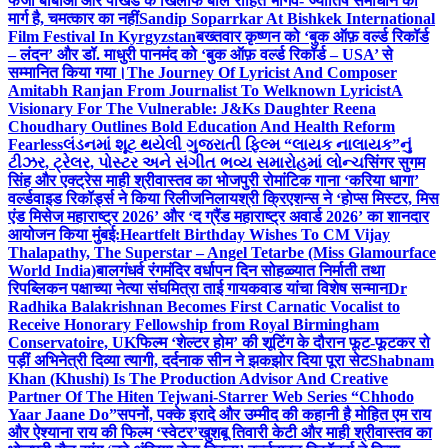
फर्जी बाबाओं और पाखंड के खिलाफ बोले रोहित भार्गव- ज्योतिष समाधान का
मार्ग है, चमत्कार का नहीं
Sandip Soparrkar At Bishkek International
Film Festival In Kyrgyzstan
बख्तवार कृष्णन को ‘बुक ऑफ़ वर्ल्ड रिकॉर्ड
– लंदन’ और डॉ. माधुरी पानमंद को ‘बुक ऑफ़ वर्ल्ड रिकॉर्ड – USA’ से
सम्मानित किया गया।
The Journey Of Lyricist And Composer
Amitabh Ranjan From Journalist To Welknown Lyricist
A
Visionary For The Vulnerable: J&Ks Daughter Reena
Choudhary Outlines Bold Education And Health Reform
Fearless
લંડનમાં શૂટ થયેલી ગુજરાતી ફિલ્મ “લાયક નાલાયક”નું
ટીઝર, ટ્રેલર, પોસ્ટર અને સંગીત ભવ્ય સમારોહમાં લોન્ચ
सिंगर सुगम
सिंह और एक्ट्रेस माही श्रीवास्तव का भोजपुरी रोमांटिक गाना ‘करिया धागा’
वर्ल्डवाइड रिकॉर्ड्स ने किया रिलीज
निलायश्री क्रिएशन्स ने ‘होप्स मिस्टर, मिस
एंड मिसेज महाराष्ट्र 2026’ और ‘द ग्रैंड महाराष्ट्र अवार्ड 2026’ का शानदार
आयोजन किया मुंबई:
Heartfelt Birthday Wishes To CM Vijay
Thalapathy, The Superstar – Angel Tetarbe (Miss Glamourface
World India)
बालगंधर्व रंगमंदिर वर्धापन दिन सोहळ्यात निर्माती तथा
रिपब्लिकन पक्षाच्या नेत्या संघमित्रा ताई गायकवाड यांचा विशेष सन्मान
Dr
Radhika Balakrishnan Becomes First Carnatic Vocalist to
Receive Honorary Fellowship from Royal Birmingham
Conservatoire, UK
फिल्म ‘शेल्टर होम’ की शूटिंग के दौरान फूट-फूटकर रो
पड़ीं अभिनेत्री दिव्या त्यागी, दर्दनाक सीन ने झकझोर दिया पूरा सेट
Shabnam
Khan (Khushi) Is The Production Advisor And Creative
Partner Of The Hiten Tejwani-Starrer Web Series “Chhodo
Yaar Jaane Do”
सपनों, पक्के इरादे और उम्मीद की कहानी है मोहित एम राय
और ऐश्याना राय की फिल्म ‘स्वेटर’
खुशबू तिवारी केटी और माही श्रीवास्तव का