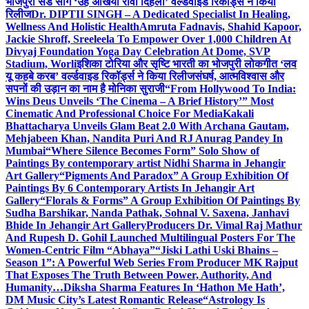
भोजपुरी सैड सांग ‘उहे अंखिया रोवा दिहला’ वर्ल्डवाइड रिकॉर्ड्स ने किया
रिलीज
Dr. DIPTII SINGH – A Dedicated Specialist In Healing,
Wellness And Holistic Health
Amruta Fadnavis, Shahid Kapoor,
Jackie Shroff, Sreeleela To Empower Over 1,000 Children At
Divyaj Foundation Yoga Day Celebration At Dome, SVP
Stadium, Worli
इशिका टोरिया और सृष्टि भारती का भोजपुरी लोकगीत ‘लव
यू कहबे करब’ वर्ल्डवाइड रिकॉर्ड्स ने किया रिलीज
संघर्ष, आत्मविश्वास और
सपनों की उड़ान का नाम है मोनिका सुराजी
“From Hollywood To India:
Wins Deus Unveils ‘The Cinema – A Brief History’” Most
Cinematic And Professional Choice For Media
Kakali
Bhattacharya Unveils Glam Beat 2.0 With Archana Gautam,
Mehjabeen Khan, Nandita Puri And RJ Anurag Pandey In
Mumbai
“Where Silence Becomes Form” Solo Show of
Paintings By contemporary artist Nidhi Sharma in Jehangir
Art Gallery
“Pigments And Paradox” A Group Exhibition Of
Paintings By 6 Contemporary Artists In Jehangir Art
Gallery
“Florals & Forms” A Group Exhibition Of Paintings By
Sudha Barshikar, Nanda Pathak, Sohnal V. Saxena, Janhavi
Bhide In Jehangir Art Gallery
Producers Dr. Vimal Raj Mathur
And Rupesh D. Gohil Launched Multilingual Posters For The
Women-Centric Film “Abhaya”
“Jiski Lathi Uski Bhains –
Season 1”: A Powerful Web Series From Producer MK Rajput
That Exposes The Truth Between Power, Authority, And
Humanity…
Diksha Sharma Features In ‘Hathon Me Hath’,
DM Music City’s Latest Romantic Release
“Astrology Is