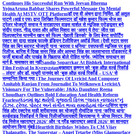
Continues His Successful Run With Jeevan Bheema
Yojna
Aruna Babbar Shares Powerful Message On Mental
Health At MSTV OTT Platform
डॉ एस वी अंचन द्वारा निर्मित, डॉ अतुल
पाटणे (आई ए एस) द्वारा लिखित फिल्मस्टार डॉ महेश कुमार फिल्म भोज का
ट्रेलर भोजपुरी समाज ने सराहा
एयर वाइस मार्शल से म्यूज़िक प्रोड्यूसर बने
संदीप रावत, नीलू रावत और अमित मिश्रा का ‘असर ये तेरा’ जीत रहा
दिल
एक्ट्रेस यास्मीन खान को फिल्म ‘देहाती डिस्को’ के लिए बेस्ट सपोर्टिंग
एक्टर का दादा साहब फाल्के इंडियन टेलीविज़न अवॉर्ड मिला।
देसी स्टार समर
सिंह का बिग ब्लास्ट भोजपुरी गाना ‘बदरवा ए धनिया’ एसएफसी म्यूजिक पर हुआ
रिलीज, बारिश में दिखा समर सिंह और आस्था सिंह का जलवा
भारत पॉडकास्ट में
फर्जी बाबाओं और पाखंड के खिलाफ बोले रोहित भार्गव- ज्योतिष समाधान का
मार्ग है, चमत्कार का नहीं
Sandip Soparrkar At Bishkek International
Film Festival In Kyrgyzstan
बख्तवार कृष्णन को ‘बुक ऑफ़ वर्ल्ड रिकॉर्ड
– लंदन’ और डॉ. माधुरी पानमंद को ‘बुक ऑफ़ वर्ल्ड रिकॉर्ड – USA’ से
सम्मानित किया गया।
The Journey Of Lyricist And Composer
Amitabh Ranjan From Journalist To Welknown Lyricist
A
Visionary For The Vulnerable: J&Ks Daughter Reena
Choudhary Outlines Bold Education And Health Reform
Fearless
લંડનમાં શૂટ થયેલી ગુજરાતી ફિલ્મ “લાયક નાલાયક”નું
ટીઝર, ટ્રેલર, પોસ્ટર અને સંગીત ભવ્ય સમારોહમાં લોન્ચ
सिंगर सुगम
सिंह और एक्ट्रेस माही श्रीवास्तव का भोजपुरी रोमांटिक गाना ‘करिया धागा’
वर्ल्डवाइड रिकॉर्ड्स ने किया रिलीज
निलायश्री क्रिएशन्स ने ‘होप्स मिस्टर, मिस
एंड मिसेज महाराष्ट्र 2026’ और ‘द ग्रैंड महाराष्ट्र अवार्ड 2026’ का शानदार
आयोजन किया मुंबई:
Heartfelt Birthday Wishes To CM Vijay
Thalapathy, The Superstar – Angel Tetarbe (Miss Glamourface