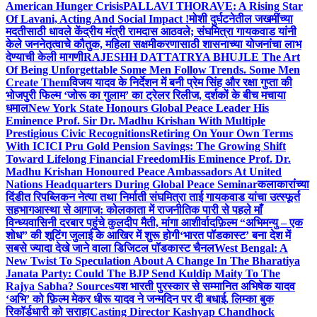
American Hunger Crisis
PALLAVI THORAVE: A Rising Star
Of Lavani, Acting And Social Impact !
मोशी दुर्घटनेतील जखमींच्या
मदतीसाठी धावले केंद्रीय मंत्री रामदास आठवले; संघमित्रा गायकवाड यांनी
केले जननेतृत्वाचे कौतुक, महिला सक्षमीकरणासाठी शासनाच्या योजनांचा लाभ
देण्याची केली मागणी
RAJESHH DATTATRYA BHUJLE The Art
Of Being Unforgettable Some Men Follow Trends. Some Men
Create Them
विजय यादव के निर्देशन में बनी प्रेम सिंह और रक्षा गुप्ता की
भोजपुरी फिल्म ‘जोरू का गुलाम’ का ट्रेलर रिलीज, दर्शकों के बीच मचाया
धमाल
New York State Honours Global Peace Leader His
Eminence Prof. Sir Dr. Madhu Krishan With Multiple
Prestigious Civic Recognitions
Retiring On Your Own Terms
With ICICI Pru Gold Pension Savings: The Growing Shift
Toward Lifelong Financial Freedom
His Eminence Prof. Dr.
Madhu Krishan Honoured Peace Ambassadors At United
Nations Headquarters During Global Peace Seminar
कलाकारांच्या
दिंडीत रिपब्लिकन नेत्या तथा निर्माती संघमित्रा ताई गायकवाड यांचा उत्स्फूर्त
सहभाग
आस्था से आगाज: कोलकाता में राजनीतिक पारी से पहले माँ
विन्ध्यवासिनी दरबार पहुंचे कुलदीप मैती, मांगा आशीर्वाद
फ़िल्म “अभिमन्यु – एक
शोध” की शूटिंग जुलाई के आखिर में शुरू होगी
‘भारत पॉडकास्ट’ बना देश में
सबसे ज्यादा देखे जाने वाला डिजिटल पॉडकास्ट चैनल
West Bengal: A
New Twist To Speculation About A Change In The Bharatiya
Janata Party: Could The BJP Send Kuldip Maity To The
Rajya Sabha? Sources
यश भारती पुरस्कार से सम्मानित अभिषेक यादव
‘अभि’ को फ़िल्म मेकर धीरू यादव ने जन्मदिन पर दी बधाई, लिम्का बुक
रिकॉर्डधारी को सराहा
Casting Director Kashyap Chandhock