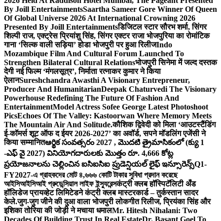
2026 Held At Raddison Hotel Mumbai, The Pageant Presented
By Joill Entertainments
Saartha Sameer Gore Winner Of Queen
Of Global Universe 2026 At International Crowning 2026
Presented By Joill Entertainments
डिजिटल स्टार सौरभ शर्मा, सिंगर
शिल्पी राज, एक्ट्रेस प्रियांशु सिंह, सिंगर एक्टर राजा भोजपुरिया का रोमांटिक
गाना ‘सिल्क वाली सड़िया’ होडा भोजपुरी पर हुआ रिलीज
Indo
Mozambique Film And Cultural Forum Launched To
Strengthen Bilateral Cultural Relations
भोजपुरी सिनेमा में जल्द दस्तक
देगी नई फिल्म ‘मंगलसूत्र’, निर्माता रत्नाकर कुमार ने किया
ऐलान
Sureshchandra Awasthi A Visionary Entrepreneur,
Producer And Humanitarian
Deepak Chaturvedi The Visionary
Powerhouse Redefining The Future Of Fashion And
Entertainment
Model Actress Sofee George Latest Photoshoot
Pics
Echoes Of The Valley: Kastoorwan Where Memory Meets
The Mountain Air And Solitude.
कौशिक द्विवेदी को मिला ‘आउटस्टैंडिंग
ई-कॉमर्स शूट ऑफ द ईयर 2026-2027’ का अवॉर्ड, सपने मॉडलिंग एजेंसी ने
किया सम्मानित
ఆర్థిక సంవత్సరం 2027 , మొదటి త్రైమాసికంలో (క్యు 1
-ఎఫ్ వై 2027) వినియోగదారులకు మొత్తం రూ. 4,666 కోట్ల
ప్రయోజనాలను చెల్లించిన ఐసిఐసిఐ ప్రుడెన్షియల్ లైఫ్ ఇన్సూరెన్స్
Q1-
FY2027-এ গ্রাহকদের মোট ৪,৬৬৬ কোটি টাকার সুবিধা প্রদান করেছে
আইসিআইসিআই প্রুডেন্সিয়াল লাইফ ইন্স্যুরেন্স
कंट्री क्लब हॉस्पिटॅलिटी अँड
हॉलिडेज प्रायव्हेट लिमिटेडने कंट्री क्लब मास्टरकार्ड – तुर्कस्तान सादर
केले.
जुग-जुग जीने की दुआ वाला भोजपुरी लोकगीत रिलीज, प्रियंका सिंह और
इशिका तोरिया की जोड़ी ने मचाया धमाल
Mr. Hitesh Nihalani: Two
Decades Of Building Trust In Real Estate
Dr. Basant Goel To