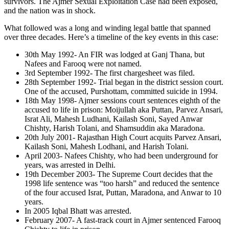
survivors. The Ajmer Sexual Exploitation Case had been exposed,
and the nation was in shock.
What followed was a long and winding legal battle that spanned
over three decades. Here’s a timeline of the key events in this case:
30th May 1992- An FIR was lodged at Ganj Thana, but
Nafees and Farooq were not named.
3rd September 1992- The first chargesheet was filed.
28th September 1992- Trial began in the district session court.
One of the accused, Purshottam, committed suicide in 1994.
18th May 1998- Ajmer sessions court sentences eighth of the
accused to life in prison: Moijullah aka Puttan, Parvez Ansari,
Israt Ali, Mahesh Ludhani, Kailash Soni, Sayed Anwar
Chishty, Harish Tolani, and Shamsuddin aka Maradona.
20th July 2001- Rajasthan High Court acquits Parvez Ansari,
Kailash Soni, Mahesh Lodhani, and Harish Tolani.
April 2003- Nafees Chishty, who had been underground for
years, was arrested in Delhi.
19th December 2003- The Supreme Court decides that the
1998 life sentence was “too harsh” and reduced the sentence
of the four accused Israt, Puttan, Maradona, and Anwar to 10
years.
In 2005 Iqbal Bhatt was arrested.
February 2007- A fast-track court in Ajmer sentenced Farooq