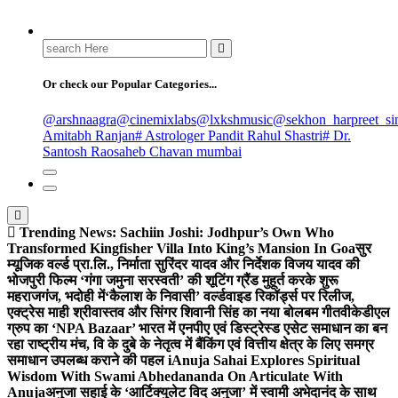
Search
for:
Or check our Popular Categories...
@arshnaagra
@cinemixlabs
@lxkshmusic
@sekhon_harpreet_si
Amitabh Ranjan
# Astrologer Pandit Rahul Shastri
# Dr.
Santosh Raosaheb Chavan mumbai
Trending News:
Sachiin Joshi: Jodhpur’s Own Who
Transformed Kingfisher Villa Into King’s Mansion In Goa
सुर
म्यूजिक वर्ल्ड प्रा.लि., निर्माता सुरिंदर यादव और निर्देशक विजय यादव की
भोजपुरी फिल्म ‘गंगा जमुना सरस्वती’ की शूटिंग ग्रैंड मुहूर्त करके शुरू
महराजगंज, भदोही में
‘कैलाश के निवासी’ वर्ल्डवाइड रिकॉर्ड्स पर रिलीज,
एक्ट्रेस माही श्रीवास्तव और सिंगर शिवानी सिंह का नया बोलबम गीत
वीकेडीएल
ग्रुप का ‘NPA Bazaar’ भारत में एनपीए एवं डिस्ट्रेस्ड एसेट समाधान का बन
रहा राष्ट्रीय मंच, वि के दुबे के नेतृत्व में बैंकिंग एवं वित्तीय क्षेत्र के लिए समग्र
समाधान उपलब्ध कराने की पहल i
Anuja Sahai Explores Spiritual
Wisdom With Swami Abhedananda On Articulate With
Anuja
अनुजा सहाई के ‘आर्टिक्युलेट विद अनुजा’ में स्वामी अभेदानंद के साथ