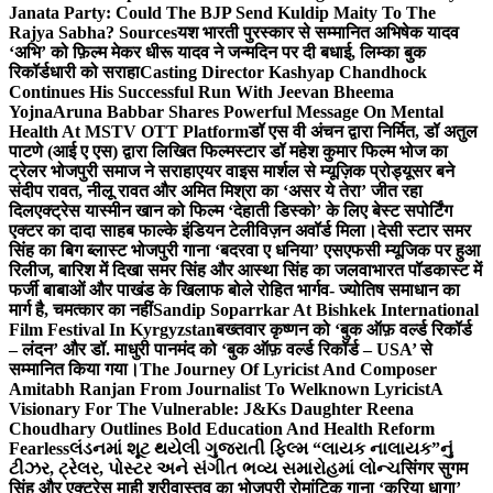
Janata Party: Could The BJP Send Kuldip Maity To The
Rajya Sabha? Sources
यश भारती पुरस्कार से सम्मानित अभिषेक यादव
‘अभि’ को फ़िल्म मेकर धीरू यादव ने जन्मदिन पर दी बधाई, लिम्का बुक
रिकॉर्डधारी को सराहा
Casting Director Kashyap Chandhock
Continues His Successful Run With Jeevan Bheema
Yojna
Aruna Babbar Shares Powerful Message On Mental
Health At MSTV OTT Platform
डॉ एस वी अंचन द्वारा निर्मित, डॉ अतुल
पाटणे (आई ए एस) द्वारा लिखित फिल्मस्टार डॉ महेश कुमार फिल्म भोज का
ट्रेलर भोजपुरी समाज ने सराहा
एयर वाइस मार्शल से म्यूज़िक प्रोड्यूसर बने
संदीप रावत, नीलू रावत और अमित मिश्रा का ‘असर ये तेरा’ जीत रहा
दिल
एक्ट्रेस यास्मीन खान को फिल्म ‘देहाती डिस्को’ के लिए बेस्ट सपोर्टिंग
एक्टर का दादा साहब फाल्के इंडियन टेलीविज़न अवॉर्ड मिला।
देसी स्टार समर
सिंह का बिग ब्लास्ट भोजपुरी गाना ‘बदरवा ए धनिया’ एसएफसी म्यूजिक पर हुआ
रिलीज, बारिश में दिखा समर सिंह और आस्था सिंह का जलवा
भारत पॉडकास्ट में
फर्जी बाबाओं और पाखंड के खिलाफ बोले रोहित भार्गव- ज्योतिष समाधान का
मार्ग है, चमत्कार का नहीं
Sandip Soparrkar At Bishkek International
Film Festival In Kyrgyzstan
बख्तवार कृष्णन को ‘बुक ऑफ़ वर्ल्ड रिकॉर्ड
– लंदन’ और डॉ. माधुरी पानमंद को ‘बुक ऑफ़ वर्ल्ड रिकॉर्ड – USA’ से
सम्मानित किया गया।
The Journey Of Lyricist And Composer
Amitabh Ranjan From Journalist To Welknown Lyricist
A
Visionary For The Vulnerable: J&Ks Daughter Reena
Choudhary Outlines Bold Education And Health Reform
Fearless
લંડનમાં શૂટ થયેલી ગુજરાતી ફિલ્મ “લાયક નાલાયક”નું
ટીઝર, ટ્રેલર, પોસ્ટર અને સંગીત ભવ્ય સમારોહમાં લોન્ચ
सिंगर सुगम
सिंह और एक्ट्रेस माही श्रीवास्तव का भोजपुरी रोमांटिक गाना ‘करिया धागा’