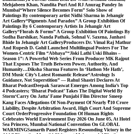
Mehjabeen Khan, Nandita Puri And RJ Anurag Pandey In
Mumbai
“Where Silence Becomes Form” Solo Show of
Paintings By contemporary artist Nidhi Sharma in Jehangir
Art Gallery
“Pigments And Paradox” A Group Exhibition Of
Paintings By 6 Contemporary Artists In Jehangir Art
Gallery
“Florals & Forms” A Group Exhibition Of Paintings By
Sudha Barshikar, Nanda Pathak, Sohnal V. Saxena, Janhavi
Bhide In Jehangir Art Gallery
Producers Dr. Vimal Raj Mathur
And Rupesh D. Gohil Launched Multilingual Posters For The
Women-Centric Film “Abhaya”
“Jiski Lathi Uski Bhains –
Season 1”: A Powerful Web Series From Producer MK Rajput
That Exposes The Truth Between Power, Authority, And
Humanity…
Diksha Sharma Features In ‘Hathon Me Hath’,
DM Music City’s Latest Romantic Release
“Astrology Is
Guidance, Not Superstition” — Rahul Shastri Declares At
Bharat Podcast
Deepak Saraswat Emerges Among India’s Top
4 Podcasters; ‘Bharat Podcast’ Takes The Digital World By
Storm
‘Carry On Jatta’ Fame Punjabi Film Director Smeep
Kang Faces Allegations Of Non-Payment Of Nearly ₹10 Crore
Liability, Despite Arbitration Award, High Court And Supreme
Court Order
Progressive Foundation Of Human Rights
Celebrates World Environment Day 2026 On June 05, At Hotel
Sea Princess, Mumbai National Convention On GLOBAL
WARMING
Samarth Panel Registers Resounding Victory in the