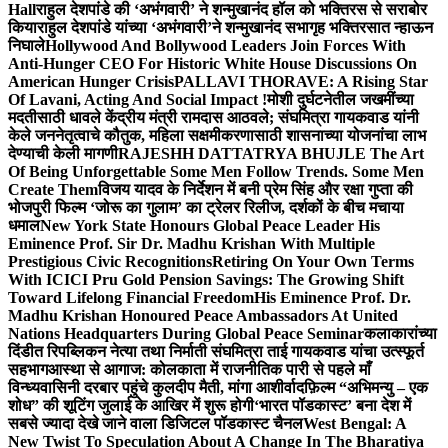
Hall
राहुल देशपांडे की ‘अभंगवारी’ ने शन्मुखानंद हॉल को भक्तिरस से सराबोर
किया
राहुल देशपांडे यांच्या ‘अभंगवारी’ने शन्मुखानंद सभागृह भक्तिरसात न्हाऊन
निघाले
Hollywood And Bollywood Leaders Join Forces With
Anti-Hunger CEO For Historic White House Discussions On
American Hunger Crisis
PALLAVI THORAVE: A Rising Star
Of Lavani, Acting And Social Impact !
मोशी दुर्घटनेतील जखमींच्या
मदतीसाठी धावले केंद्रीय मंत्री रामदास आठवले; संघमित्रा गायकवाड यांनी
केले जननेतृत्वाचे कौतुक, महिला सक्षमीकरणासाठी शासनाच्या योजनांचा लाभ
देण्याची केली मागणी
RAJESHH DATTATRYA BHUJLE The Art
Of Being Unforgettable Some Men Follow Trends. Some Men
Create Them
विजय यादव के निर्देशन में बनी प्रेम सिंह और रक्षा गुप्ता की
भोजपुरी फिल्म ‘जोरू का गुलाम’ का ट्रेलर रिलीज, दर्शकों के बीच मचाया
धमाल
New York State Honours Global Peace Leader His
Eminence Prof. Sir Dr. Madhu Krishan With Multiple
Prestigious Civic Recognitions
Retiring On Your Own Terms
With ICICI Pru Gold Pension Savings: The Growing Shift
Toward Lifelong Financial Freedom
His Eminence Prof. Dr.
Madhu Krishan Honoured Peace Ambassadors At United
Nations Headquarters During Global Peace Seminar
कलाकारांच्या
दिंडीत रिपब्लिकन नेत्या तथा निर्माती संघमित्रा ताई गायकवाड यांचा उत्स्फूर्त
सहभाग
आस्था से आगाज: कोलकाता में राजनीतिक पारी से पहले माँ
विन्ध्यवासिनी दरबार पहुंचे कुलदीप मैती, मांगा आशीर्वाद
फ़िल्म “अभिमन्यु – एक
शोध” की शूटिंग जुलाई के आखिर में शुरू होगी
‘भारत पॉडकास्ट’ बना देश में
सबसे ज्यादा देखे जाने वाला डिजिटल पॉडकास्ट चैनल
West Bengal: A
New Twist To Speculation About A Change In The Bharatiya