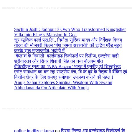
Recent Posts
Sachiin Joshi: Jodhpur’s Own Who Transformed Kingfisher
Villa Into King’s Mansion In Goa
सुर म्यूजिक वर्ल्ड प्रा.लि., निर्माता सुरिंदर यादव और निर्देशक विजय
यादव की भोजपुरी फिल्म ‘गंगा जमुना सरस्वती’ की शूटिंग ग्रैंड मुहूर्त
करके शुरू महराजगंज, भदोही में
‘कैलाश के निवासी’ वर्ल्डवाइड रिकॉर्ड्स पर रिलीज, एक्ट्रेस माही
श्रीवास्तव और सिंगर शिवानी सिंह का नया बोलबम गीत
वीकेडीएल ग्रुप का ‘NPA Bazaar’ भारत में एनपीए एवं डिस्ट्रेस्ड
एसेट समाधान का बन रहा राष्ट्रीय मंच, वि के दुबे के नेतृत्व में बैंकिंग एवं
वित्तीय क्षेत्र के लिए समग्र समाधान उपलब्ध कराने की पहल i
Anuja Sahai Explores Spiritual Wisdom With Swami
Abhedananda On Articulate With Anuja
Recent Comments
online ingilizce kursu
on
प्रिया सिन्हा अब वर्ल्डवाइड रिकॉर्ड्स के