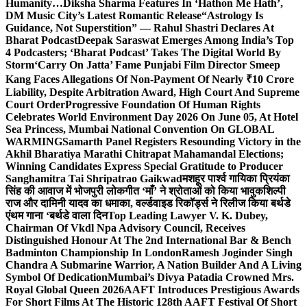
Humanity…
Diksha Sharma Features In ‘Hathon Me Hath’,
DM Music City’s Latest Romantic Release
“Astrology Is
Guidance, Not Superstition” — Rahul Shastri Declares At
Bharat Podcast
Deepak Saraswat Emerges Among India’s Top
4 Podcasters; ‘Bharat Podcast’ Takes The Digital World By
Storm
‘Carry On Jatta’ Fame Punjabi Film Director Smeep
Kang Faces Allegations Of Non-Payment Of Nearly ₹10 Crore
Liability, Despite Arbitration Award, High Court And Supreme
Court Order
Progressive Foundation Of Human Rights
Celebrates World Environment Day 2026 On June 05, At Hotel
Sea Princess, Mumbai National Convention On GLOBAL
WARMING
Samarth Panel Registers Resounding Victory in the
Akhil Bharatiya Marathi Chitrapat Mahamandal Elections;
Winning Candidates Express Special Gratitude to Producer
Sanghamitra Tai Shripatrao Gaikwad
मशहूर पार्श्व गायिका प्रियंका
सिंह की आवाज में भोजपुरी लोकगीत ‘माँ’ ने श्रोताओं को किया भावुक
शिल्पी
राज और दामिनी यादव का धमाका, वर्ल्डवाइड रिकॉर्ड्स ने रिलीज किया बर्थडे
एंथम गाना ‘बर्थडे वाला दिन
Top Leading Lawyer V. K. Dubey,
Chairman Of Vkdl Npa Advisory Council, Receives
Distinguished Honour At The 2nd International Bar & Bench
Badminton Championship In London
Ramesh Joginder Singh
Chandra A Submarine Warrior, A Nation Builder And A Living
Symbol Of Dedication
Mumbai’s Divya Patadia Crowned Mrs.
Royal Global Queen 2026
AAFT Introduces Prestigious Awards
For Short Films At The Historic 128th AAFT Festival Of Short