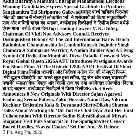
Akhil Bharatiya Marathi Chitrapat Mahamandal Elections;
Winning Candidates Express Special Gratitude to Producer
Sanghamitra Tai Shripatrao Gaikwad
मशहूर पार्श्व गायिका प्रियंका
सिंह की आवाज में भोजपुरी लोकगीत ‘माँ’ ने श्रोताओं को किया भावुक
शिल्पी
राज और दामिनी यादव का धमाका, वर्ल्डवाइड रिकॉर्ड्स ने रिलीज किया बर्थडे
एंथम गाना ‘बर्थडे वाला दिन
Top Leading Lawyer V. K. Dubey,
Chairman Of Vkdl Npa Advisory Council, Receives
Distinguished Honour At The 2nd International Bar & Bench
Badminton Championship In London
Ramesh Joginder Singh
Chandra A Submarine Warrior, A Nation Builder And A Living
Symbol Of Dedication
Mumbai’s Divya Patadia Crowned Mrs.
Royal Global Queen 2026
AAFT Introduces Prestigious Awards
For Short Films At The Historic 128th AAFT Festival Of Short
Digital Films
निर्माता धरमवीर और निर्देशक मनोज सेन की भोजपुरी फिल्म
‘मेरी दुल्हन वीआईपी’ का फर्स्ट लुक हुआ लॉन्च, इंदु सेन और बबलू चक्रवर्ती
मचायेंगे धमाल
राकेश मिश्रा और शिल्पी राज का नया धमाकेदार लोकगीत ‘दिलवा
बा रुई जइसन’ वर्ल्डवाइड रिकॉर्ड्स ने किया रिलीज
Rocket Reels
Announces 8 New Originals With Director Sajan Agarwal
Featuring Seema Pahwa, Zakir Hussain, Namit Das, Vikram
Kochhar, Brijendra Kala & Dayanand Shetty
Diksha Sharma
Talks About Working On ‘Dil Tod Ke Chal Diya’ And Her First
Collaboration With Director Sadhu Kabra
Shahzaad Mirza’s
Shajapur Visit Puts Samarpit In The Spotlight
After Censor
Board Hurdles, ‘Navya Chakra’ Set For June 26 Release
Fri. Aug 7th, 2026