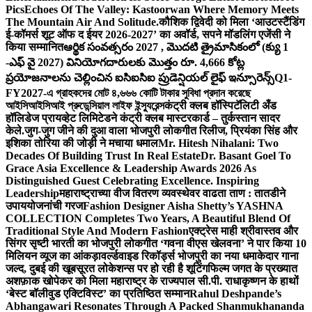
Pics
Echoes Of The Valley: Kastoorwan Where Memory Meets
The Mountain Air And Solitude.
कौशिक द्विवेदी को मिला ‘आउटस्टैंडिंग
ई-कॉमर्स शूट ऑफ द ईयर 2026-2027’ का अवॉर्ड, सपने मॉडलिंग एजेंसी ने
किया सम्मानित
ఆర్థిక సంవత్సరం 2027 , మొదటి త్రైమాసికంలో (క్యు 1
-ఎఫ్ వై 2027) వినియోగదారులకు మొత్తం రూ. 4,666 కోట్ల
ప్రయోజనాలను చెల్లించిన ఐసిఐసిఐ ప్రుడెన్షియల్ లైఫ్ ఇన్సూరెన్స్
Q1-
FY2027-এ গ্রাহকদের মোট ৪,৬৬৬ কোটি টাকার সুবিধা প্রদান করেছে
আইসিআইসিআই প্রুডেন্সিয়াল লাইফ ইন্স্যুরেন্স
कंट्री क्लब हॉस्पिटॅलिटी अँड
हॉलिडेज प्रायव्हेट लिमिटेडने कंट्री क्लब मास्टरकार्ड – तुर्कस्तान सादर
केले.
जुग-जुग जीने की दुआ वाला भोजपुरी लोकगीत रिलीज, प्रियंका सिंह और
इशिका तोरिया की जोड़ी ने मचाया धमाल
Mr. Hitesh Nihalani: Two
Decades Of Building Trust In Real Estate
Dr. Basant Goel To
Grace Asia Excellence & Leadership Awards 2026 As
Distinguished Guest Celebrating Excellence. Inspiring
Leadership
महाराष्ट्राच्या वीज वितरण व्यवस्थेवर वाढता ताण : तातडीने
उपाययोजनांची गरज
Fashion Designer Aisha Shetty’s YASHNA
COLLECTION Completes Two Years, A Beautiful Blend Of
Traditional Style And Modern Fashion
एक्ट्रेस माही श्रीवास्तव और
सिंगर सृष्टी भारती का भोजपुरी लोकगीत ‘गवना वीएस खेलवना’ ने पार किया 10
मिलियन व्यूज का आंकड़ा
वर्ल्डवाइड रिकॉर्ड्स भोजपुरी का नया धमाकेदार गाना
जल्द, दुबई की खूबसूरत लोकेशन्स पर हो रही है शूटिंग
फिल्म जगत के प्रख्यात
अशफ़ाक खोपेकर को मिला महाराष्ट्र के राज्यपाल सी.पी. राधाकृष्णन के हाथों
‘बेस्ट बॉलीवुड एक्टिविस्ट’ का प्रतिष्ठित सम्मान
Rahul Deshpande’s
Abhangawari Resonates Through A Packed Shanmukhananda