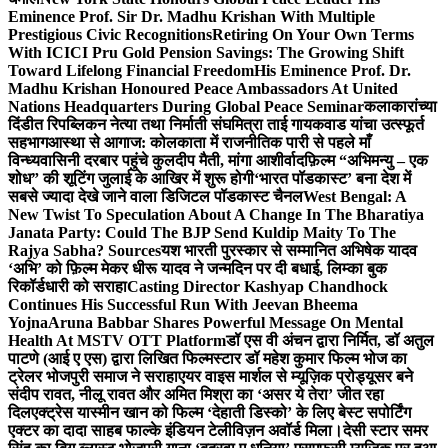
Eminence Prof. Sir Dr. Madhu Krishan With Multiple
Prestigious Civic Recognitions
Retiring On Your Own Terms
With ICICI Pru Gold Pension Savings: The Growing Shift
Toward Lifelong Financial Freedom
His Eminence Prof. Dr.
Madhu Krishan Honoured Peace Ambassadors At United
Nations Headquarters During Global Peace Seminar
कलाकारांच्या
दिंडीत रिपब्लिकन नेत्या तथा निर्माती संघमित्रा ताई गायकवाड यांचा उत्स्फूर्त
सहभाग
आस्था से आगाज: कोलकाता में राजनीतिक पारी से पहले माँ
विन्ध्यवासिनी दरबार पहुंचे कुलदीप मैती, मांगा आशीर्वाद
फ़िल्म “अभिमन्यु – एक
शोध” की शूटिंग जुलाई के आखिर में शुरू होगी
‘भारत पॉडकास्ट’ बना देश में
सबसे ज्यादा देखे जाने वाला डिजिटल पॉडकास्ट चैनल
West Bengal: A
New Twist To Speculation About A Change In The Bharatiya
Janata Party: Could The BJP Send Kuldip Maity To The
Rajya Sabha? Sources
यश भारती पुरस्कार से सम्मानित अभिषेक यादव
‘अभि’ को फ़िल्म मेकर धीरू यादव ने जन्मदिन पर दी बधाई, लिम्का बुक
रिकॉर्डधारी को सराहा
Casting Director Kashyap Chandhock
Continues His Successful Run With Jeevan Bheema
Yojna
Aruna Babbar Shares Powerful Message On Mental
Health At MSTV OTT Platform
डॉ एस वी अंचन द्वारा निर्मित, डॉ अतुल
पाटणे (आई ए एस) द्वारा लिखित फिल्मस्टार डॉ महेश कुमार फिल्म भोज का
ट्रेलर भोजपुरी समाज ने सराहा
एयर वाइस मार्शल से म्यूज़िक प्रोड्यूसर बने
संदीप रावत, नीलू रावत और अमित मिश्रा का ‘असर ये तेरा’ जीत रहा
दिल
एक्ट्रेस यास्मीन खान को फिल्म ‘देहाती डिस्को’ के लिए बेस्ट सपोर्टिंग
एक्टर का दादा साहब फाल्के इंडियन टेलीविज़न अवॉर्ड मिला।
देसी स्टार समर