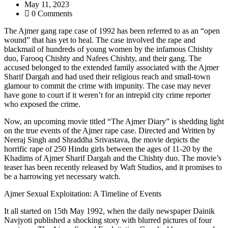
May 11, 2023
0 Comments
The Ajmer gang rape case of 1992 has been referred to as an “open
wound” that has yet to heal. The case involved the rape and
blackmail of hundreds of young women by the infamous Chishty
duo, Farooq Chishty and Nafees Chishty, and their gang. The
accused belonged to the extended family associated with the Ajmer
Sharif Dargah and had used their religious reach and small-town
glamour to commit the crime with impunity. The case may never
have gone to court if it weren’t for an intrepid city crime reporter
who exposed the crime.
Now, an upcoming movie titled “The Ajmer Diary” is shedding light
on the true events of the Ajmer rape case. Directed and Written by
Neeraj Singh and Shraddha Srivastava, the movie depicts the
horrific rape of 250 Hindu girls between the ages of 11-20 by the
Khadims of Ajmer Sharif Dargah and the Chishty duo. The movie’s
teaser has been recently released by Waft Studios, and it promises to
be a harrowing yet necessary watch.
Ajmer Sexual Exploitation: A Timeline of Events
It all started on 15th May 1992, when the daily newspaper Dainik
Navjyoti published a shocking story with blurred pictures of four