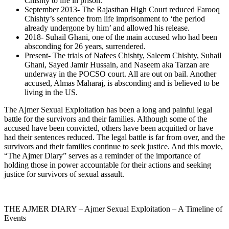
Chishty to life in prison.
September 2013- The Rajasthan High Court reduced Farooq
Chishty’s sentence from life imprisonment to ‘the period
already undergone by him’ and allowed his release.
2018- Suhail Ghani, one of the main accused who had been
absconding for 26 years, surrendered.
Present- The trials of Nafees Chishty, Saleem Chishty, Suhail
Ghani, Sayed Jamir Hussain, and Naseem aka Tarzan are
underway in the POCSO court. All are out on bail. Another
accused, Almas Maharaj, is absconding and is believed to be
living in the US.
The Ajmer Sexual Exploitation has been a long and painful legal
battle for the survivors and their families. Although some of the
accused have been convicted, others have been acquitted or have
had their sentences reduced. The legal battle is far from over, and the
survivors and their families continue to seek justice. And this movie,
“The Ajmer Diary” serves as a reminder of the importance of
holding those in power accountable for their actions and seeking
justice for survivors of sexual assault.
THE AJMER DIARY – Ajmer Sexual Exploitation – A Timeline of
Events