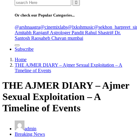
Search
for:
Or check our Popular Categories...
@arshnaagra
@cinemixlabs
@lxkshmusic
@sekhon_harpreet_si
Amitabh Ranjan
# Astrologer Pandit Rahul Shastri
# Dr.
Santosh Raosaheb Chavan mumbai
Subscribe
Home
THE AJMER DIARY – Ajmer Sexual Exploitation – A
Timeline of Events
THE AJMER DIARY – Ajmer
Sexual Exploitation – A
Timeline of Events
admin
Breaking News