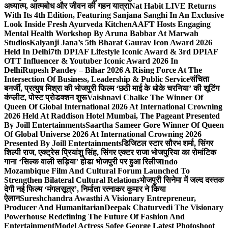
अध्यात्म, आत्मबोध और जीवन की गहन यात्रा
Nat Habit LIVE Returns
With Its 4th Edition, Featuring Sanjana Sanghi In An Exclusive
Look Inside Fresh Ayurveda Kitchen
AAFT Hosts Engaging
Mental Health Workshop By Aruna Babbar At Marwah
Studios
Kalyanji Jana’s 5th Bharat Gaurav Icon Award 2026
Held In Delhi
7th DPIAF Lifestyle Iconic Award & 3rd DPIAF
OTT Influencer & Youtuber Iconic Award 2026 In
Delhi
Rupesh Pandey – Bihar 2026 A Rising Force At The
Intersection Of Business, Leadership & Public Service
संचिता
बनर्जी, प्रत्युष मिश्रा की भोजपुरी फिल्म ‘छठी माई के धोके चरनिया’ की शूटिंग
कंप्लीट, पोस्ट प्रोडक्शन शुरू
Vaishnavi Chalke The Winner Of
Queen Of Global International 2026 At International Crowning
2026 Held At Raddison Hotel Mumbai, The Pageant Presented
By Joill Entertainments
Saartha Sameer Gore Winner Of Queen
Of Global Universe 2026 At International Crowning 2026
Presented By Joill Entertainments
डिजिटल स्टार सौरभ शर्मा, सिंगर
शिल्पी राज, एक्ट्रेस प्रियांशु सिंह, सिंगर एक्टर राजा भोजपुरिया का रोमांटिक
गाना ‘सिल्क वाली सड़िया’ होडा भोजपुरी पर हुआ रिलीज
Indo
Mozambique Film And Cultural Forum Launched To
Strengthen Bilateral Cultural Relations
भोजपुरी सिनेमा में जल्द दस्तक
देगी नई फिल्म ‘मंगलसूत्र’, निर्माता रत्नाकर कुमार ने किया
ऐलान
Sureshchandra Awasthi A Visionary Entrepreneur,
Producer And Humanitarian
Deepak Chaturvedi The Visionary
Powerhouse Redefining The Future Of Fashion And
Entertainment
Model Actress Sofee George Latest Photoshoot