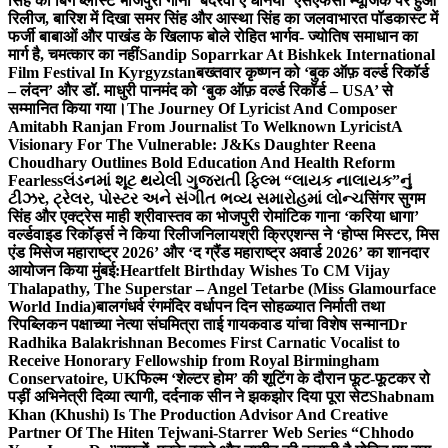
सिंह का बिग ब्लास्ट भोजपुरी गाना ‘बदरवा ए धनिया’ एसएफसी म्यूजिक पर हुआ
रिलीज, बारिश में दिखा समर सिंह और आस्था सिंह का जलवा
भारत पॉडकास्ट में
फर्जी बाबाओं और पाखंड के खिलाफ बोले रोहित भार्गव- ज्योतिष समाधान का
मार्ग है, चमत्कार का नहीं
Sandip Soparrkar At Bishkek International
Film Festival In Kyrgyzstan
बख्तवार कृष्णन को ‘बुक ऑफ़ वर्ल्ड रिकॉर्ड
– लंदन’ और डॉ. माधुरी पानमंद को ‘बुक ऑफ़ वर्ल्ड रिकॉर्ड – USA’ से
सम्मानित किया गया।
The Journey Of Lyricist And Composer
Amitabh Ranjan From Journalist To Welknown Lyricist
A
Visionary For The Vulnerable: J&Ks Daughter Reena
Choudhary Outlines Bold Education And Health Reform
Fearless
લંડનમાં શૂટ થયેલી ગુજરાતી ફિલ્મ “લાયક નાલાયક”નું
ટીઝર, ટ્રેલર, પોસ્ટર અને સંગીત ભવ્ય સમારોહમાં લોન્ચ
सिंगर सुगम
सिंह और एक्ट्रेस माही श्रीवास्तव का भोजपुरी रोमांटिक गाना ‘करिया धागा’
वर्ल्डवाइड रिकॉर्ड्स ने किया रिलीज
निलायश्री क्रिएशन्स ने ‘होप्स मिस्टर, मिस
एंड मिसेज महाराष्ट्र 2026’ और ‘द ग्रैंड महाराष्ट्र अवार्ड 2026’ का शानदार
आयोजन किया मुंबई:
Heartfelt Birthday Wishes To CM Vijay
Thalapathy, The Superstar – Angel Tetarbe (Miss Glamourface
World India)
बालगंधर्व रंगमंदिर वर्धापन दिन सोहळ्यात निर्माती तथा
रिपब्लिकन पक्षाच्या नेत्या संघमित्रा ताई गायकवाड यांचा विशेष सन्मान
Dr
Radhika Balakrishnan Becomes First Carnatic Vocalist to
Receive Honorary Fellowship from Royal Birmingham
Conservatoire, UK
फिल्म ‘शेल्टर होम’ की शूटिंग के दौरान फूट-फूटकर रो
पड़ीं अभिनेत्री दिव्या त्यागी, दर्दनाक सीन ने झकझोर दिया पूरा सेट
Shabnam
Khan (Khushi) Is The Production Advisor And Creative
Partner Of The Hiten Tejwani-Starrer Web Series “Chhodo