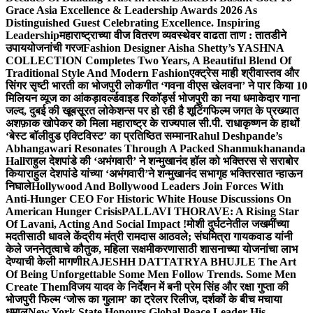
Grace Asia Excellence & Leadership Awards 2026 As
Distinguished Guest Celebrating Excellence. Inspiring
Leadership
महाराष्ट्राच्या वीज वितरण व्यवस्थेवर वाढता ताण : तातडीने
उपाययोजनांची गरज
Fashion Designer Aisha Shetty’s YASHNA
COLLECTION Completes Two Years, A Beautiful Blend Of
Traditional Style And Modern Fashion
एक्ट्रेस माही श्रीवास्तव और
सिंगर सृष्टी भारती का भोजपुरी लोकगीत ‘गवना वीएस खेलवना’ ने पार किया 10
मिलियन व्यूज का आंकड़ा
वर्ल्डवाइड रिकॉर्ड्स भोजपुरी का नया धमाकेदार गाना
जल्द, दुबई की खूबसूरत लोकेशन्स पर हो रही है शूटिंग
फिल्म जगत के प्रख्यात
अशफ़ाक खोपेकर को मिला महाराष्ट्र के राज्यपाल सी.पी. राधाकृष्णन के हाथों
‘बेस्ट बॉलीवुड एक्टिविस्ट’ का प्रतिष्ठित सम्मान
Rahul Deshpande’s
Abhangawari Resonates Through A Packed Shanmukhananda
Hall
राहुल देशपांडे की ‘अभंगवारी’ ने शन्मुखानंद हॉल को भक्तिरस से सराबोर
किया
राहुल देशपांडे यांच्या ‘अभंगवारी’ने शन्मुखानंद सभागृह भक्तिरसात न्हाऊन
निघाले
Hollywood And Bollywood Leaders Join Forces With
Anti-Hunger CEO For Historic White House Discussions On
American Hunger Crisis
PALLAVI THORAVE: A Rising Star
Of Lavani, Acting And Social Impact !
मोशी दुर्घटनेतील जखमींच्या
मदतीसाठी धावले केंद्रीय मंत्री रामदास आठवले; संघमित्रा गायकवाड यांनी
केले जननेतृत्वाचे कौतुक, महिला सक्षमीकरणासाठी शासनाच्या योजनांचा लाभ
देण्याची केली मागणी
RAJESHH DATTATRYA BHUJLE The Art
Of Being Unforgettable Some Men Follow Trends. Some Men
Create Them
विजय यादव के निर्देशन में बनी प्रेम सिंह और रक्षा गुप्ता की
भोजपुरी फिल्म ‘जोरू का गुलाम’ का ट्रेलर रिलीज, दर्शकों के बीच मचाया
धमाल
New York State Honours Global Peace Leader His