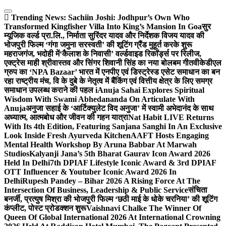
Skip
to
Trending News:
Sachiin Joshi: Jodhpur’s Own Who
content
Transformed Kingfisher Villa Into King’s Mansion In Goa
सुर
म्यूजिक वर्ल्ड प्रा.लि., निर्माता सुरिंदर यादव और निर्देशक विजय यादव की
भोजपुरी फिल्म ‘गंगा जमुना सरस्वती’ की शूटिंग ग्रैंड मुहूर्त करके शुरू
महराजगंज, भदोही में
‘कैलाश के निवासी’ वर्ल्डवाइड रिकॉर्ड्स पर रिलीज,
एक्ट्रेस माही श्रीवास्तव और सिंगर शिवानी सिंह का नया बोलबम गीत
वीकेडीएल
ग्रुप का ‘NPA Bazaar’ भारत में एनपीए एवं डिस्ट्रेस्ड एसेट समाधान का बन
रहा राष्ट्रीय मंच, वि के दुबे के नेतृत्व में बैंकिंग एवं वित्तीय क्षेत्र के लिए समग्र
समाधान उपलब्ध कराने की पहल i
Anuja Sahai Explores Spiritual
Wisdom With Swami Abhedananda On Articulate With
Anuja
अनुजा सहाई के ‘आर्टिक्युलेट विद अनुजा’ में स्वामी अभेदानंद के साथ
अध्यात्म, आत्मबोध और जीवन की गहन यात्रा
Nat Habit LIVE Returns
With Its 4th Edition, Featuring Sanjana Sanghi In An Exclusive
Look Inside Fresh Ayurveda Kitchen
AAFT Hosts Engaging
Mental Health Workshop By Aruna Babbar At Marwah
Studios
Kalyanji Jana’s 5th Bharat Gaurav Icon Award 2026
Held In Delhi
7th DPIAF Lifestyle Iconic Award & 3rd DPIAF
OTT Influencer & Youtuber Iconic Award 2026 In
Delhi
Rupesh Pandey – Bihar 2026 A Rising Force At The
Intersection Of Business, Leadership & Public Service
संचिता
बनर्जी, प्रत्युष मिश्रा की भोजपुरी फिल्म ‘छठी माई के धोके चरनिया’ की शूटिंग
कंप्लीट, पोस्ट प्रोडक्शन शुरू
Vaishnavi Chalke The Winner Of
Queen Of Global International 2026 At International Crowning