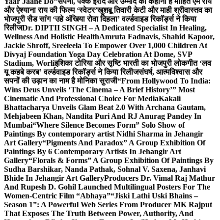
Yaar Jaane Do”
सपनों, पक्के इरादे और उम्मीद की कहानी है मोहित एम राय
और ऐश्याना राय की फिल्म ‘स्वेटर’
खुशबू तिवारी केटी और माही श्रीवास्तव का
भोजपुरी सैड सांग ‘उहे अंखिया रोवा दिहला’ वर्ल्डवाइड रिकॉर्ड्स ने किया
रिलीज
Dr. DIPTII SINGH – A Dedicated Specialist In Healing,
Wellness And Holistic Health
Amruta Fadnavis, Shahid Kapoor,
Jackie Shroff, Sreeleela To Empower Over 1,000 Children At
Divyaj Foundation Yoga Day Celebration At Dome, SVP
Stadium, Worli
इशिका टोरिया और सृष्टि भारती का भोजपुरी लोकगीत ‘लव
यू कहबे करब’ वर्ल्डवाइड रिकॉर्ड्स ने किया रिलीज
संघर्ष, आत्मविश्वास और
सपनों की उड़ान का नाम है मोनिका सुराजी
“From Hollywood To India:
Wins Deus Unveils ‘The Cinema – A Brief History’” Most
Cinematic And Professional Choice For Media
Kakali
Bhattacharya Unveils Glam Beat 2.0 With Archana Gautam,
Mehjabeen Khan, Nandita Puri And RJ Anurag Pandey In
Mumbai
“Where Silence Becomes Form” Solo Show of
Paintings By contemporary artist Nidhi Sharma in Jehangir
Art Gallery
“Pigments And Paradox” A Group Exhibition Of
Paintings By 6 Contemporary Artists In Jehangir Art
Gallery
“Florals & Forms” A Group Exhibition Of Paintings By
Sudha Barshikar, Nanda Pathak, Sohnal V. Saxena, Janhavi
Bhide In Jehangir Art Gallery
Producers Dr. Vimal Raj Mathur
And Rupesh D. Gohil Launched Multilingual Posters For The
Women-Centric Film “Abhaya”
“Jiski Lathi Uski Bhains –
Season 1”: A Powerful Web Series From Producer MK Rajput
That Exposes The Truth Between Power, Authority, And