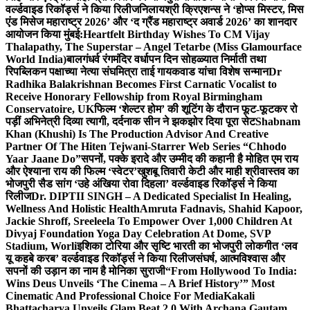
वर्ल्डवाइड रिकॉर्ड्स ने किया रिलीज
निलायश्री क्रिएशन्स ने ‘होप्स मिस्टर, मिस
एंड मिसेज महाराष्ट्र 2026’ और ‘द ग्रैंड महाराष्ट्र अवार्ड 2026’ का शानदार
आयोजन किया मुंबई:
Heartfelt Birthday Wishes To CM Vijay
Thalapathy, The Superstar – Angel Tetarbe (Miss Glamourface
World India)
बालगंधर्व रंगमंदिर वर्धापन दिन सोहळ्यात निर्माती तथा
रिपब्लिकन पक्षाच्या नेत्या संघमित्रा ताई गायकवाड यांचा विशेष सन्मान
Dr
Radhika Balakrishnan Becomes First Carnatic Vocalist to
Receive Honorary Fellowship from Royal Birmingham
Conservatoire, UK
फिल्म ‘शेल्टर होम’ की शूटिंग के दौरान फूट-फूटकर रो
पड़ीं अभिनेत्री दिव्या त्यागी, दर्दनाक सीन ने झकझोर दिया पूरा सेट
Shabnam
Khan (Khushi) Is The Production Advisor And Creative
Partner Of The Hiten Tejwani-Starrer Web Series “Chhodo
Yaar Jaane Do”
सपनों, पक्के इरादे और उम्मीद की कहानी है मोहित एम राय
और ऐश्याना राय की फिल्म ‘स्वेटर’
खुशबू तिवारी केटी और माही श्रीवास्तव का
भोजपुरी सैड सांग ‘उहे अंखिया रोवा दिहला’ वर्ल्डवाइड रिकॉर्ड्स ने किया
रिलीज
Dr. DIPTII SINGH – A Dedicated Specialist In Healing,
Wellness And Holistic Health
Amruta Fadnavis, Shahid Kapoor,
Jackie Shroff, Sreeleela To Empower Over 1,000 Children At
Divyaj Foundation Yoga Day Celebration At Dome, SVP
Stadium, Worli
इशिका टोरिया और सृष्टि भारती का भोजपुरी लोकगीत ‘लव
यू कहबे करब’ वर्ल्डवाइड रिकॉर्ड्स ने किया रिलीज
संघर्ष, आत्मविश्वास और
सपनों की उड़ान का नाम है मोनिका सुराजी
“From Hollywood To India:
Wins Deus Unveils ‘The Cinema – A Brief History’” Most
Cinematic And Professional Choice For Media
Kakali
Bhattacharya Unveils Glam Beat 2.0 With Archana Gautam,