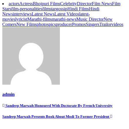
actors
Actress
Bhojpuri Films
Celebrity
Director
Film News
Film
Stars
film-personalities
filmstar
gossip
Hindi Films
Hindi
News
interviews
Latest News
Latest Videos
latest-
movies
lyricist
Marathi-films
marathi-news
Music Director
New
Comers
New Films
photos
pics
producer
Promos
Singers
Trailor
videos
admin
Post
Sandeep Marwah Honoured With Doctorate By French University
navigation
Sandeep Marwah Presents Book About Modi To Former President