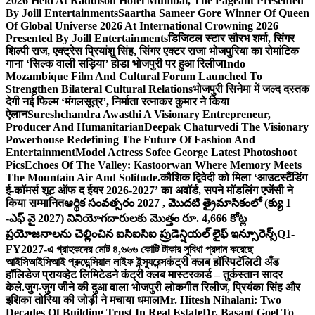
2026 Held At Raddison Hotel Mumbai, The Pageant Presented
By Joill Entertainments
Saartha Sameer Gore Winner Of Queen
Of Global Universe 2026 At International Crowning 2026
Presented By Joill Entertainments
डिजिटल स्टार सौरभ शर्मा, सिंगर
शिल्पी राज, एक्ट्रेस प्रियांशु सिंह, सिंगर एक्टर राजा भोजपुरिया का रोमांटिक
गाना ‘सिल्क वाली सड़िया’ होडा भोजपुरी पर हुआ रिलीज
Indo
Mozambique Film And Cultural Forum Launched To
Strengthen Bilateral Cultural Relations
भोजपुरी सिनेमा में जल्द दस्तक
देगी नई फिल्म ‘मंगलसूत्र’, निर्माता रत्नाकर कुमार ने किया
ऐलान
Sureshchandra Awasthi A Visionary Entrepreneur,
Producer And Humanitarian
Deepak Chaturvedi The Visionary
Powerhouse Redefining The Future Of Fashion And
Entertainment
Model Actress Sofee George Latest Photoshoot
Pics
Echoes Of The Valley: Kastoorwan Where Memory Meets
The Mountain Air And Solitude.
कौशिक द्विवेदी को मिला ‘आउटस्टैंडिंग
ई-कॉमर्स शूट ऑफ द ईयर 2026-2027’ का अवॉर्ड, सपने मॉडलिंग एजेंसी ने
किया सम्मानित
ఆర్థిక సంవత్సరం 2027 , మొదటి త్రైమాసికంలో (క్యు 1
-ఎఫ్ వై 2027) వినియోగదారులకు మొత్తం రూ. 4,666 కోట్ల
ప్రయోజనాలను చెల్లించిన ఐసిఐసిఐ ప్రుడెన్షియల్ లైఫ్ ఇన్సూరెన్స్
Q1-
FY2027-এ গ্রাহকদের মোট ৪,৬৬৬ কোটি টাকার সুবিধা প্রদান করেছে
আইসিআইসিআই প্রুডেন্সিয়াল লাইফ ইন্স্যুরেন্স
कंट्री क्लब हॉस्पिटॅलिटी अँड
हॉलिडेज प्रायव्हेट लिमिटेडने कंट्री क्लब मास्टरकार्ड – तुर्कस्तान सादर
केले.
जुग-जुग जीने की दुआ वाला भोजपुरी लोकगीत रिलीज, प्रियंका सिंह और
इशिका तोरिया की जोड़ी ने मचाया धमाल
Mr. Hitesh Nihalani: Two
Decades Of Building Trust In Real Estate
Dr. Basant Goel To