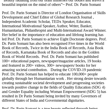
“Beauty radiating from our brain immerses our bodies and leaves a
beautiful imprint on the mind of others”~ Prof. Dr. Parin Somani
Prof. Dr. Parin Somani is Director of London Organisation of Skills
Development and Chief Editor of Global Research Journal ,
Independent Academic Scholar, TEDx Speaker, Educator,
International Motivational Speaker, Author, Writer, Banker,
Humanitarian, Philanthropist and Multi-International Award Winner.
Her belief in the importance of education and lifelong learning has
led Prof. Dr. Parin Somani to achieve Eight Doctorate degrees. Prof.
Dr. Parin Somani has also been recognised Five times in the World
Book of Records, Twice in the India Book of Records, Asia Book
of Records, Karnataka Book of Records and also in the Golden
Book of World Records. Prof. Dr. Parin Somani has published
100+ educational papers, newspaper/magazine articles, 19 books
and featured in 200+ videos, 300+ newspapers/ books for her
amazing societal contribution. During the COVID-19 pandemic
Prof. Dr. Parin Somani has helped to educate 100,000+ people
globally through her Humanitarian work . Her strong desire towards
creating sustainable societal development and progressing societies
towards positive change in the fields of Quality Education (SDG 4)
and Gender Equality including Woman Empowerment (SDG 5) has
resulted in Dr Parin Somani being invited by many Governors of
different States of India and Governmental dignitaries.
Prof. Dr. Parin Somani is a true beauty reflected through being