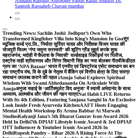
Amitabh Ranjan
# Astrologer Pandit Rahul Shastri
# Dr.
Santosh Raosaheb Chavan mumbai
Trending News:
Sachiin Joshi: Jodhpur’s Own Who
Transformed Kingfisher Villa Into King’s Mansion In Goa
सुर
म्यूजिक वर्ल्ड प्रा.लि., निर्माता सुरिंदर यादव और निर्देशक विजय यादव की
भोजपुरी फिल्म ‘गंगा जमुना सरस्वती’ की शूटिंग ग्रैंड मुहूर्त करके शुरू
महराजगंज, भदोही में
‘कैलाश के निवासी’ वर्ल्डवाइड रिकॉर्ड्स पर रिलीज,
एक्ट्रेस माही श्रीवास्तव और सिंगर शिवानी सिंह का नया बोलबम गीत
वीकेडीएल
ग्रुप का ‘NPA Bazaar’ भारत में एनपीए एवं डिस्ट्रेस्ड एसेट समाधान का बन
रहा राष्ट्रीय मंच, वि के दुबे के नेतृत्व में बैंकिंग एवं वित्तीय क्षेत्र के लिए समग्र
समाधान उपलब्ध कराने की पहल i
Anuja Sahai Explores Spiritual
Wisdom With Swami Abhedananda On Articulate With
Anuja
अनुजा सहाई के ‘आर्टिक्युलेट विद अनुजा’ में स्वामी अभेदानंद के साथ
अध्यात्म, आत्मबोध और जीवन की गहन यात्रा
Nat Habit LIVE Returns
With Its 4th Edition, Featuring Sanjana Sanghi In An Exclusive
Look Inside Fresh Ayurveda Kitchen
AAFT Hosts Engaging
Mental Health Workshop By Aruna Babbar At Marwah
Studios
Kalyanji Jana’s 5th Bharat Gaurav Icon Award 2026
Held In Delhi
7th DPIAF Lifestyle Iconic Award & 3rd DPIAF
OTT Influencer & Youtuber Iconic Award 2026 In
Delhi
Rupesh Pandey – Bihar 2026 A Rising Force At The