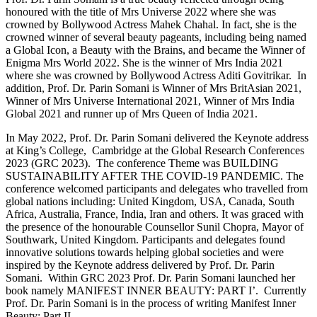
honoured with the title of Mrs Universe 2022 where she was
crowned by Bollywood Actress Mahek Chahal. In fact, she is the
crowned winner of several beauty pageants, including being named
a Global Icon, a Beauty with the Brains, and became the Winner of
Enigma Mrs World 2022. She is the winner of Mrs India 2021
where she was crowned by Bollywood Actress Aditi Govitrikar. In
addition, Prof. Dr. Parin Somani is Winner of Mrs BritAsian 2021,
Winner of Mrs Universe International 2021, Winner of Mrs India
Global 2021 and runner up of Mrs Queen of India 2021.
In May 2022, Prof. Dr. Parin Somani delivered the Keynote address
at King’s College, Cambridge at the Global Research Conferences
2023 (GRC 2023). The conference Theme was BUILDING
SUSTAINABILITY AFTER THE COVID-19 PANDEMIC. The
conference welcomed participants and delegates who travelled from
global nations including: United Kingdom, USA, Canada, South
Africa, Australia, France, India, Iran and others. It was graced with
the presence of the honourable Counsellor Sunil Chopra, Mayor of
Southwark, United Kingdom. Participants and delegates found
innovative solutions towards helping global societies and were
inspired by the Keynote address delivered by Prof. Dr. Parin
Somani. Within GRC 2023 Prof. Dr. Parin Somani launched her
book namely MANIFEST INNER BEAUTY: PART I’. Currently
Prof. Dr. Parin Somani is in the process of writing Manifest Inner
Beauty: Part II.