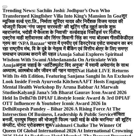
Skip
to
Trending News:
Sachiin Joshi: Jodhpur’s Own Who
content
Transformed Kingfisher Villa Into King’s Mansion In Goa
सुर
म्यूजिक वर्ल्ड प्रा.लि., निर्माता सुरिंदर यादव और निर्देशक विजय यादव की
भोजपुरी फिल्म ‘गंगा जमुना सरस्वती’ की शूटिंग ग्रैंड मुहूर्त करके शुरू
महराजगंज, भदोही में
‘कैलाश के निवासी’ वर्ल्डवाइड रिकॉर्ड्स पर रिलीज,
एक्ट्रेस माही श्रीवास्तव और सिंगर शिवानी सिंह का नया बोलबम गीत
वीकेडीएल
ग्रुप का ‘NPA Bazaar’ भारत में एनपीए एवं डिस्ट्रेस्ड एसेट समाधान का बन
रहा राष्ट्रीय मंच, वि के दुबे के नेतृत्व में बैंकिंग एवं वित्तीय क्षेत्र के लिए समग्र
समाधान उपलब्ध कराने की पहल i
Anuja Sahai Explores Spiritual
Wisdom With Swami Abhedananda On Articulate With
Anuja
अनुजा सहाई के ‘आर्टिक्युलेट विद अनुजा’ में स्वामी अभेदानंद के साथ
अध्यात्म, आत्मबोध और जीवन की गहन यात्रा
Nat Habit LIVE Returns
With Its 4th Edition, Featuring Sanjana Sanghi In An Exclusive
Look Inside Fresh Ayurveda Kitchen
AAFT Hosts Engaging
Mental Health Workshop By Aruna Babbar At Marwah
Studios
Kalyanji Jana’s 5th Bharat Gaurav Icon Award 2026
Held In Delhi
7th DPIAF Lifestyle Iconic Award & 3rd DPIAF
OTT Influencer & Youtuber Iconic Award 2026 In
Delhi
Rupesh Pandey – Bihar 2026 A Rising Force At The
Intersection Of Business, Leadership & Public Service
संचिता
बनर्जी, प्रत्युष मिश्रा की भोजपुरी फिल्म ‘छठी माई के धोके चरनिया’ की शूटिंग
कंप्लीट, पोस्ट प्रोडक्शन शुरू
Vaishnavi Chalke The Winner Of
Queen Of Global International 2026 At International Crowning