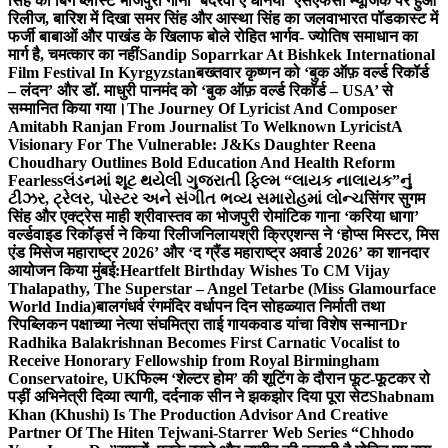
सिंह का बिग ब्लास्ट भोजपुरी गाना ‘बदरवा ए धनिया’ एसएफसी म्यूजिक पर हुआ
रिलीज, बारिश में दिखा समर सिंह और आस्था सिंह का जलवा
भारत पॉडकास्ट में
फर्जी बाबाओं और पाखंड के खिलाफ बोले रोहित भार्गव- ज्योतिष समाधान का
मार्ग है, चमत्कार का नहीं
Sandip Soparrkar At Bishkek International
Film Festival In Kyrgyzstan
बख्तवार कृष्णन को ‘बुक ऑफ़ वर्ल्ड रिकॉर्ड
– लंदन’ और डॉ. माधुरी पानमंद को ‘बुक ऑफ़ वर्ल्ड रिकॉर्ड – USA’ से
सम्मानित किया गया।
The Journey Of Lyricist And Composer
Amitabh Ranjan From Journalist To Welknown Lyricist
A
Visionary For The Vulnerable: J&Ks Daughter Reena
Choudhary Outlines Bold Education And Health Reform
Fearless
લંડનમાં શૂટ થયેલી ગુજરાતી ફિલ્મ “લાયક નાલાયક”નું
ટીઝર, ટ્રેલર, પોસ્ટર અને સંગીત ભવ્ય સમારોહમાં લોન્ચ
सिंगर सुगम
सिंह और एक्ट्रेस माही श्रीवास्तव का भोजपुरी रोमांटिक गाना ‘करिया धागा’
वर्ल्डवाइड रिकॉर्ड्स ने किया रिलीज
निलायश्री क्रिएशन्स ने ‘होप्स मिस्टर, मिस
एंड मिसेज महाराष्ट्र 2026’ और ‘द ग्रैंड महाराष्ट्र अवार्ड 2026’ का शानदार
आयोजन किया मुंबई:
Heartfelt Birthday Wishes To CM Vijay
Thalapathy, The Superstar – Angel Tetarbe (Miss Glamourface
World India)
बालगंधर्व रंगमंदिर वर्धापन दिन सोहळ्यात निर्माती तथा
रिपब्लिकन पक्षाच्या नेत्या संघमित्रा ताई गायकवाड यांचा विशेष सन्मान
Dr
Radhika Balakrishnan Becomes First Carnatic Vocalist to
Receive Honorary Fellowship from Royal Birmingham
Conservatoire, UK
फिल्म ‘शेल्टर होम’ की शूटिंग के दौरान फूट-फूटकर रो
पड़ीं अभिनेत्री दिव्या त्यागी, दर्दनाक सीन ने झकझोर दिया पूरा सेट
Shabnam
Khan (Khushi) Is The Production Advisor And Creative
Partner Of The Hiten Tejwani-Starrer Web Series “Chhodo