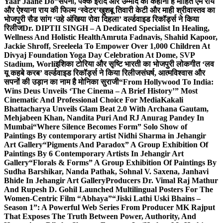
Yaar Jaane Do”
सपनों, पक्के इरादे और उम्मीद की कहानी है मोहित एम राय
और ऐश्याना राय की फिल्म ‘स्वेटर’
खुशबू तिवारी केटी और माही श्रीवास्तव का
भोजपुरी सैड सांग ‘उहे अंखिया रोवा दिहला’ वर्ल्डवाइड रिकॉर्ड्स ने किया
रिलीज
Dr. DIPTII SINGH – A Dedicated Specialist In Healing,
Wellness And Holistic Health
Amruta Fadnavis, Shahid Kapoor,
Jackie Shroff, Sreeleela To Empower Over 1,000 Children At
Divyaj Foundation Yoga Day Celebration At Dome, SVP
Stadium, Worli
इशिका टोरिया और सृष्टि भारती का भोजपुरी लोकगीत ‘लव
यू कहबे करब’ वर्ल्डवाइड रिकॉर्ड्स ने किया रिलीज
संघर्ष, आत्मविश्वास और
सपनों की उड़ान का नाम है मोनिका सुराजी
“From Hollywood To India:
Wins Deus Unveils ‘The Cinema – A Brief History’” Most
Cinematic And Professional Choice For Media
Kakali
Bhattacharya Unveils Glam Beat 2.0 With Archana Gautam,
Mehjabeen Khan, Nandita Puri And RJ Anurag Pandey In
Mumbai
“Where Silence Becomes Form” Solo Show of
Paintings By contemporary artist Nidhi Sharma in Jehangir
Art Gallery
“Pigments And Paradox” A Group Exhibition Of
Paintings By 6 Contemporary Artists In Jehangir Art
Gallery
“Florals & Forms” A Group Exhibition Of Paintings By
Sudha Barshikar, Nanda Pathak, Sohnal V. Saxena, Janhavi
Bhide In Jehangir Art Gallery
Producers Dr. Vimal Raj Mathur
And Rupesh D. Gohil Launched Multilingual Posters For The
Women-Centric Film “Abhaya”
“Jiski Lathi Uski Bhains –
Season 1”: A Powerful Web Series From Producer MK Rajput
That Exposes The Truth Between Power, Authority, And