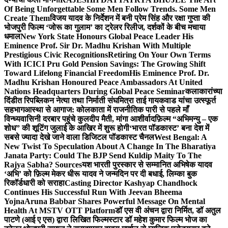
Of Being Unforgettable Some Men Follow Trends. Some Men
Create Them
विजय यादव के निर्देशन में बनी प्रेम सिंह और रक्षा गुप्ता की
भोजपुरी फिल्म ‘जोरू का गुलाम’ का ट्रेलर रिलीज, दर्शकों के बीच मचाया
धमाल
New York State Honours Global Peace Leader His
Eminence Prof. Sir Dr. Madhu Krishan With Multiple
Prestigious Civic Recognitions
Retiring On Your Own Terms
With ICICI Pru Gold Pension Savings: The Growing Shift
Toward Lifelong Financial Freedom
His Eminence Prof. Dr.
Madhu Krishan Honoured Peace Ambassadors At United
Nations Headquarters During Global Peace Seminar
कलाकारांच्या
दिंडीत रिपब्लिकन नेत्या तथा निर्माती संघमित्रा ताई गायकवाड यांचा उत्स्फूर्त
सहभाग
आस्था से आगाज: कोलकाता में राजनीतिक पारी से पहले माँ
विन्ध्यवासिनी दरबार पहुंचे कुलदीप मैती, मांगा आशीर्वाद
फ़िल्म “अभिमन्यु – एक
शोध” की शूटिंग जुलाई के आखिर में शुरू होगी
‘भारत पॉडकास्ट’ बना देश में
सबसे ज्यादा देखे जाने वाला डिजिटल पॉडकास्ट चैनल
West Bengal: A
New Twist To Speculation About A Change In The Bharatiya
Janata Party: Could The BJP Send Kuldip Maity To The
Rajya Sabha? Sources
यश भारती पुरस्कार से सम्मानित अभिषेक यादव
‘अभि’ को फ़िल्म मेकर धीरू यादव ने जन्मदिन पर दी बधाई, लिम्का बुक
रिकॉर्डधारी को सराहा
Casting Director Kashyap Chandhock
Continues His Successful Run With Jeevan Bheema
Yojna
Aruna Babbar Shares Powerful Message On Mental
Health At MSTV OTT Platform
डॉ एस वी अंचन द्वारा निर्मित, डॉ अतुल
पाटणे (आई ए एस) द्वारा लिखित फिल्मस्टार डॉ महेश कुमार फिल्म भोज का