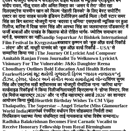
ट्रेलर भोजपुरी समाज ने सराहा
एयर वाइस मार्शल से म्यूज़िक प्रोड्यूसर बने
संदीप रावत, नीलू रावत और अमित मिश्रा का ‘असर ये तेरा’ जीत रहा
दिल
एक्ट्रेस यास्मीन खान को फिल्म ‘देहाती डिस्को’ के लिए बेस्ट सपोर्टिंग
एक्टर का दादा साहब फाल्के इंडियन टेलीविज़न अवॉर्ड मिला।
देसी स्टार समर
सिंह का बिग ब्लास्ट भोजपुरी गाना ‘बदरवा ए धनिया’ एसएफसी म्यूजिक पर हुआ
रिलीज, बारिश में दिखा समर सिंह और आस्था सिंह का जलवा
भारत पॉडकास्ट में
फर्जी बाबाओं और पाखंड के खिलाफ बोले रोहित भार्गव- ज्योतिष समाधान का
मार्ग है, चमत्कार का नहीं
Sandip Soparrkar At Bishkek International
Film Festival In Kyrgyzstan
बख्तवार कृष्णन को ‘बुक ऑफ़ वर्ल्ड रिकॉर्ड
– लंदन’ और डॉ. माधुरी पानमंद को ‘बुक ऑफ़ वर्ल्ड रिकॉर्ड – USA’ से
सम्मानित किया गया।
The Journey Of Lyricist And Composer
Amitabh Ranjan From Journalist To Welknown Lyricist
A
Visionary For The Vulnerable: J&Ks Daughter Reena
Choudhary Outlines Bold Education And Health Reform
Fearless
લંડનમાં શૂટ થયેલી ગુજરાતી ફિલ્મ “લાયક નાલાયક”નું
ટીઝર, ટ્રેલર, પોસ્ટર અને સંગીત ભવ્ય સમારોહમાં લોન્ચ
सिंगर सुगम
सिंह और एक्ट्रेस माही श्रीवास्तव का भोजपुरी रोमांटिक गाना ‘करिया धागा’
वर्ल्डवाइड रिकॉर्ड्स ने किया रिलीज
निलायश्री क्रिएशन्स ने ‘होप्स मिस्टर, मिस
एंड मिसेज महाराष्ट्र 2026’ और ‘द ग्रैंड महाराष्ट्र अवार्ड 2026’ का शानदार
आयोजन किया मुंबई:
Heartfelt Birthday Wishes To CM Vijay
Thalapathy, The Superstar – Angel Tetarbe (Miss Glamourface
World India)
बालगंधर्व रंगमंदिर वर्धापन दिन सोहळ्यात निर्माती तथा
रिपब्लिकन पक्षाच्या नेत्या संघमित्रा ताई गायकवाड यांचा विशेष सन्मान
Dr
Radhika Balakrishnan Becomes First Carnatic Vocalist to
Receive Honorary Fellowship from Royal Birmingham