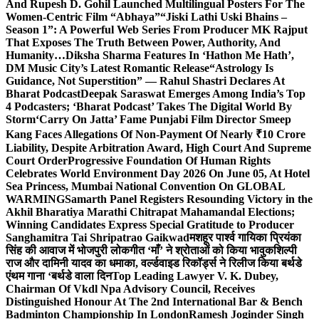
And Rupesh D. Gohil Launched Multilingual Posters For The
Women-Centric Film “Abhaya”
“Jiski Lathi Uski Bhains –
Season 1”: A Powerful Web Series From Producer MK Rajput
That Exposes The Truth Between Power, Authority, And
Humanity…
Diksha Sharma Features In ‘Hathon Me Hath’,
DM Music City’s Latest Romantic Release
“Astrology Is
Guidance, Not Superstition” — Rahul Shastri Declares At
Bharat Podcast
Deepak Saraswat Emerges Among India’s Top
4 Podcasters; ‘Bharat Podcast’ Takes The Digital World By
Storm
‘Carry On Jatta’ Fame Punjabi Film Director Smeep
Kang Faces Allegations Of Non-Payment Of Nearly ₹10 Crore
Liability, Despite Arbitration Award, High Court And Supreme
Court Order
Progressive Foundation Of Human Rights
Celebrates World Environment Day 2026 On June 05, At Hotel
Sea Princess, Mumbai National Convention On GLOBAL
WARMING
Samarth Panel Registers Resounding Victory in the
Akhil Bharatiya Marathi Chitrapat Mahamandal Elections;
Winning Candidates Express Special Gratitude to Producer
Sanghamitra Tai Shripatrao Gaikwad
मशहूर पार्श्व गायिका प्रियंका
सिंह की आवाज में भोजपुरी लोकगीत ‘माँ’ ने श्रोताओं को किया भावुक
शिल्पी
राज और दामिनी यादव का धमाका, वर्ल्डवाइड रिकॉर्ड्स ने रिलीज किया बर्थडे
एंथम गाना ‘बर्थडे वाला दिन
Top Leading Lawyer V. K. Dubey,
Chairman Of Vkdl Npa Advisory Council, Receives
Distinguished Honour At The 2nd International Bar & Bench
Badminton Championship In London
Ramesh Joginder Singh