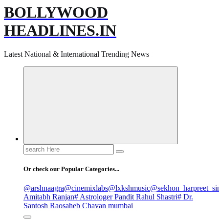
BOLLYWOOD
HEADLINES.IN
Latest National & International Trending News
Search
for:
Or check our Popular Categories...
@arshnaagra
@cinemixlabs
@lxkshmusic
@sekhon_harpreet_si
Amitabh Ranjan
# Astrologer Pandit Rahul Shastri
# Dr.
Santosh Raosaheb Chavan mumbai