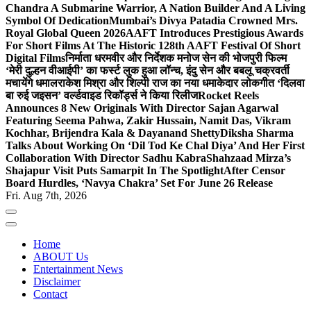
Chandra A Submarine Warrior, A Nation Builder And A Living
Symbol Of Dedication
Mumbai’s Divya Patadia Crowned Mrs.
Royal Global Queen 2026
AAFT Introduces Prestigious Awards
For Short Films At The Historic 128th AAFT Festival Of Short
Digital Films
निर्माता धरमवीर और निर्देशक मनोज सेन की भोजपुरी फिल्म
‘मेरी दुल्हन वीआईपी’ का फर्स्ट लुक हुआ लॉन्च, इंदु सेन और बबलू चक्रवर्ती
मचायेंगे धमाल
राकेश मिश्रा और शिल्पी राज का नया धमाकेदार लोकगीत ‘दिलवा
बा रुई जइसन’ वर्ल्डवाइड रिकॉर्ड्स ने किया रिलीज
Rocket Reels
Announces 8 New Originals With Director Sajan Agarwal
Featuring Seema Pahwa, Zakir Hussain, Namit Das, Vikram
Kochhar, Brijendra Kala & Dayanand Shetty
Diksha Sharma
Talks About Working On ‘Dil Tod Ke Chal Diya’ And Her First
Collaboration With Director Sadhu Kabra
Shahzaad Mirza’s
Shajapur Visit Puts Samarpit In The Spotlight
After Censor
Board Hurdles, ‘Navya Chakra’ Set For June 26 Release
Fri. Aug 7th, 2026
Home
ABOUT Us
Entertainment News
Disclaimer
Contact