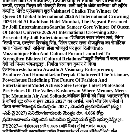
Intersection Of Business, Leadership & Public Service
संचिता
बनर्जी, प्रत्युष मिश्रा की भोजपुरी फिल्म ‘छठी माई के धोके चरनिया’ की शूटिंग
कंप्लीट, पोस्ट प्रोडक्शन शुरू
Vaishnavi Chalke The Winner Of
Queen Of Global International 2026 At International Crowning
2026 Held At Raddison Hotel Mumbai, The Pageant Presented
By Joill Entertainments
Saartha Sameer Gore Winner Of Queen
Of Global Universe 2026 At International Crowning 2026
Presented By Joill Entertainments
डिजिटल स्टार सौरभ शर्मा, सिंगर
शिल्पी राज, एक्ट्रेस प्रियांशु सिंह, सिंगर एक्टर राजा भोजपुरिया का रोमांटिक
गाना ‘सिल्क वाली सड़िया’ होडा भोजपुरी पर हुआ रिलीज
Indo
Mozambique Film And Cultural Forum Launched To
Strengthen Bilateral Cultural Relations
भोजपुरी सिनेमा में जल्द दस्तक
देगी नई फिल्म ‘मंगलसूत्र’, निर्माता रत्नाकर कुमार ने किया
ऐलान
Sureshchandra Awasthi A Visionary Entrepreneur,
Producer And Humanitarian
Deepak Chaturvedi The Visionary
Powerhouse Redefining The Future Of Fashion And
Entertainment
Model Actress Sofee George Latest Photoshoot
Pics
Echoes Of The Valley: Kastoorwan Where Memory Meets
The Mountain Air And Solitude.
कौशिक द्विवेदी को मिला ‘आउटस्टैंडिंग
ई-कॉमर्स शूट ऑफ द ईयर 2026-2027’ का अवॉर्ड, सपने मॉडलिंग एजेंसी ने
किया सम्मानित
ఆర్థిక సంవత్సరం 2027 , మొదటి త్రైమాసికంలో (క్యు 1
-ఎఫ్ వై 2027) వినియోగదారులకు మొత్తం రూ. 4,666 కోట్ల
ప్రయోజనాలను చెల్లించిన ఐసిఐసిఐ ప్రుడెన్షియల్ లైఫ్ ఇన్సూరెన్స్
Q1-
FY2027-এ গ্রাহকদের মোট ৪,৬৬৬ কোটি টাকার সুবিধা প্রদান করেছে
আইসিআইসিআই প্রুডেন্সিয়াল লাইফ ইন্স্যুরেন্স
कंट्री क्लब हॉस्पिटॅलिटी अँड