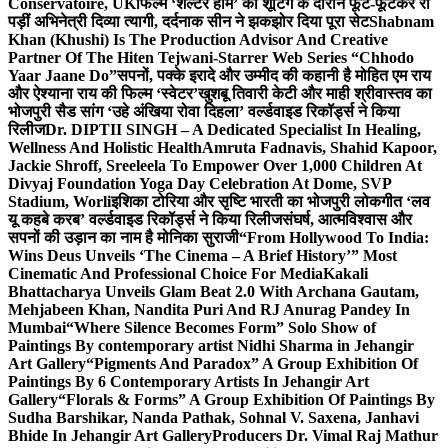
Conservatoire, UK
फिल्म ‘शेल्टर होम’ की शूटिंग के दौरान फूट-फूटकर रो
पड़ीं अभिनेत्री दिव्या त्यागी, दर्दनाक सीन ने झकझोर दिया पूरा सेट
Shabnam
Khan (Khushi) Is The Production Advisor And Creative
Partner Of The Hiten Tejwani-Starrer Web Series “Chhodo
Yaar Jaane Do”
सपनों, पक्के इरादे और उम्मीद की कहानी है मोहित एम राय
और ऐश्याना राय की फिल्म ‘स्वेटर’
खुशबू तिवारी केटी और माही श्रीवास्तव का
भोजपुरी सैड सांग ‘उहे अंखिया रोवा दिहला’ वर्ल्डवाइड रिकॉर्ड्स ने किया
रिलीज
Dr. DIPTII SINGH – A Dedicated Specialist In Healing,
Wellness And Holistic Health
Amruta Fadnavis, Shahid Kapoor,
Jackie Shroff, Sreeleela To Empower Over 1,000 Children At
Divyaj Foundation Yoga Day Celebration At Dome, SVP
Stadium, Worli
इशिका टोरिया और सृष्टि भारती का भोजपुरी लोकगीत ‘लव
यू कहबे करब’ वर्ल्डवाइड रिकॉर्ड्स ने किया रिलीज
संघर्ष, आत्मविश्वास और
सपनों की उड़ान का नाम है मोनिका सुराजी
“From Hollywood To India:
Wins Deus Unveils ‘The Cinema – A Brief History’” Most
Cinematic And Professional Choice For Media
Kakali
Bhattacharya Unveils Glam Beat 2.0 With Archana Gautam,
Mehjabeen Khan, Nandita Puri And RJ Anurag Pandey In
Mumbai
“Where Silence Becomes Form” Solo Show of
Paintings By contemporary artist Nidhi Sharma in Jehangir
Art Gallery
“Pigments And Paradox” A Group Exhibition Of
Paintings By 6 Contemporary Artists In Jehangir Art
Gallery
“Florals & Forms” A Group Exhibition Of Paintings By
Sudha Barshikar, Nanda Pathak, Sohnal V. Saxena, Janhavi
Bhide In Jehangir Art Gallery
Producers Dr. Vimal Raj Mathur