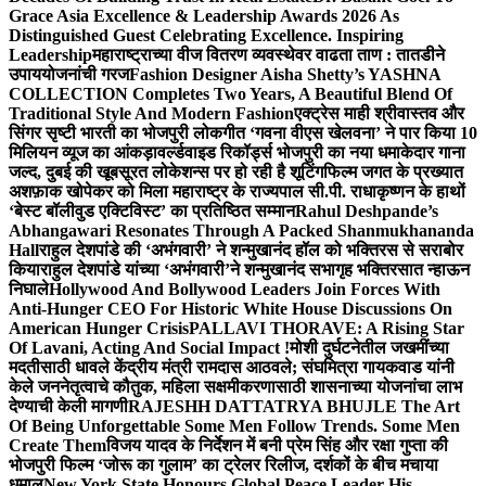
Grace Asia Excellence & Leadership Awards 2026 As
Distinguished Guest Celebrating Excellence. Inspiring
Leadership
महाराष्ट्राच्या वीज वितरण व्यवस्थेवर वाढता ताण : तातडीने
उपाययोजनांची गरज
Fashion Designer Aisha Shetty’s YASHNA
COLLECTION Completes Two Years, A Beautiful Blend Of
Traditional Style And Modern Fashion
एक्ट्रेस माही श्रीवास्तव और
सिंगर सृष्टी भारती का भोजपुरी लोकगीत ‘गवना वीएस खेलवना’ ने पार किया 10
मिलियन व्यूज का आंकड़ा
वर्ल्डवाइड रिकॉर्ड्स भोजपुरी का नया धमाकेदार गाना
जल्द, दुबई की खूबसूरत लोकेशन्स पर हो रही है शूटिंग
फिल्म जगत के प्रख्यात
अशफ़ाक खोपेकर को मिला महाराष्ट्र के राज्यपाल सी.पी. राधाकृष्णन के हाथों
‘बेस्ट बॉलीवुड एक्टिविस्ट’ का प्रतिष्ठित सम्मान
Rahul Deshpande’s
Abhangawari Resonates Through A Packed Shanmukhananda
Hall
राहुल देशपांडे की ‘अभंगवारी’ ने शन्मुखानंद हॉल को भक्तिरस से सराबोर
किया
राहुल देशपांडे यांच्या ‘अभंगवारी’ने शन्मुखानंद सभागृह भक्तिरसात न्हाऊन
निघाले
Hollywood And Bollywood Leaders Join Forces With
Anti-Hunger CEO For Historic White House Discussions On
American Hunger Crisis
PALLAVI THORAVE: A Rising Star
Of Lavani, Acting And Social Impact !
मोशी दुर्घटनेतील जखमींच्या
मदतीसाठी धावले केंद्रीय मंत्री रामदास आठवले; संघमित्रा गायकवाड यांनी
केले जननेतृत्वाचे कौतुक, महिला सक्षमीकरणासाठी शासनाच्या योजनांचा लाभ
देण्याची केली मागणी
RAJESHH DATTATRYA BHUJLE The Art
Of Being Unforgettable Some Men Follow Trends. Some Men
Create Them
विजय यादव के निर्देशन में बनी प्रेम सिंह और रक्षा गुप्ता की
भोजपुरी फिल्म ‘जोरू का गुलाम’ का ट्रेलर रिलीज, दर्शकों के बीच मचाया
धमाल
New York State Honours Global Peace Leader His