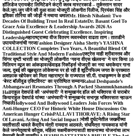
हॉलिडेज प्रायव्हेट लिमिटेडने कंट्री क्लब मास्टरकार्ड – तुर्कस्तान सादर
केले.
जुग-जुग जीने की दुआ वाला भोजपुरी लोकगीत रिलीज, प्रियंका सिंह और
इशिका तोरिया की जोड़ी ने मचाया धमाल
Mr. Hitesh Nihalani: Two
Decades Of Building Trust In Real Estate
Dr. Basant Goel To
Grace Asia Excellence & Leadership Awards 2026 As
Distinguished Guest Celebrating Excellence. Inspiring
Leadership
महाराष्ट्राच्या वीज वितरण व्यवस्थेवर वाढता ताण : तातडीने
उपाययोजनांची गरज
Fashion Designer Aisha Shetty’s YASHNA
COLLECTION Completes Two Years, A Beautiful Blend Of
Traditional Style And Modern Fashion
एक्ट्रेस माही श्रीवास्तव और
सिंगर सृष्टी भारती का भोजपुरी लोकगीत ‘गवना वीएस खेलवना’ ने पार किया 10
मिलियन व्यूज का आंकड़ा
वर्ल्डवाइड रिकॉर्ड्स भोजपुरी का नया धमाकेदार गाना
जल्द, दुबई की खूबसूरत लोकेशन्स पर हो रही है शूटिंग
फिल्म जगत के प्रख्यात
अशफ़ाक खोपेकर को मिला महाराष्ट्र के राज्यपाल सी.पी. राधाकृष्णन के हाथों
‘बेस्ट बॉलीवुड एक्टिविस्ट’ का प्रतिष्ठित सम्मान
Rahul Deshpande’s
Abhangawari Resonates Through A Packed Shanmukhananda
Hall
राहुल देशपांडे की ‘अभंगवारी’ ने शन्मुखानंद हॉल को भक्तिरस से सराबोर
किया
राहुल देशपांडे यांच्या ‘अभंगवारी’ने शन्मुखानंद सभागृह भक्तिरसात न्हाऊन
निघाले
Hollywood And Bollywood Leaders Join Forces With
Anti-Hunger CEO For Historic White House Discussions On
American Hunger Crisis
PALLAVI THORAVE: A Rising Star
Of Lavani, Acting And Social Impact !
मोशी दुर्घटनेतील जखमींच्या
मदतीसाठी धावले केंद्रीय मंत्री रामदास आठवले; संघमित्रा गायकवाड यांनी
केले जननेतृत्वाचे कौतुक, महिला सक्षमीकरणासाठी शासनाच्या योजनांचा लाभ
देण्याची केली मागणी
RAJESHH DATTATRYA BHUJLE The Art