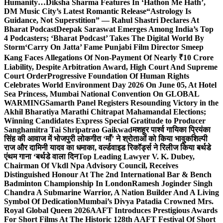
Humanity…
Diksha Sharma Features In ‘Hathon Me Hath’,
DM Music City’s Latest Romantic Release
“Astrology Is
Guidance, Not Superstition” — Rahul Shastri Declares At
Bharat Podcast
Deepak Saraswat Emerges Among India’s Top
4 Podcasters; ‘Bharat Podcast’ Takes The Digital World By
Storm
‘Carry On Jatta’ Fame Punjabi Film Director Smeep
Kang Faces Allegations Of Non-Payment Of Nearly ₹10 Crore
Liability, Despite Arbitration Award, High Court And Supreme
Court Order
Progressive Foundation Of Human Rights
Celebrates World Environment Day 2026 On June 05, At Hotel
Sea Princess, Mumbai National Convention On GLOBAL
WARMING
Samarth Panel Registers Resounding Victory in the
Akhil Bharatiya Marathi Chitrapat Mahamandal Elections;
Winning Candidates Express Special Gratitude to Producer
Sanghamitra Tai Shripatrao Gaikwad
मशहूर पार्श्व गायिका प्रियंका
सिंह की आवाज में भोजपुरी लोकगीत ‘माँ’ ने श्रोताओं को किया भावुक
शिल्पी
राज और दामिनी यादव का धमाका, वर्ल्डवाइड रिकॉर्ड्स ने रिलीज किया बर्थडे
एंथम गाना ‘बर्थडे वाला दिन
Top Leading Lawyer V. K. Dubey,
Chairman Of Vkdl Npa Advisory Council, Receives
Distinguished Honour At The 2nd International Bar & Bench
Badminton Championship In London
Ramesh Joginder Singh
Chandra A Submarine Warrior, A Nation Builder And A Living
Symbol Of Dedication
Mumbai’s Divya Patadia Crowned Mrs.
Royal Global Queen 2026
AAFT Introduces Prestigious Awards
For Short Films At The Historic 128th AAFT Festival Of Short