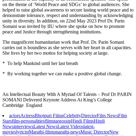
on the theme of ‘World Peace and SDGs’ to global audiences. She
helped to raise global awareness to secure lasting world peace and to
demonstrate tolerance, respect and understanding by acknowledging
unity in diversity. In addition, on 22nd May 2023 Prof Dr. Parin
Somani was invited by IIU where she spoke on how to promote
peace and Justice through strengthening institutions.
The magnificent humanitarian work that Prof. Dr. Parin Somani
carries out is boundless as she serves with her heart in all capacities.
She lives by her two mottos for helping society at large.
* To help Mankind until her last breath
* By working together we can make a positive global change.
An Intellectual Beauty With A Myriad Of Talents – Prof Dr PARIN
SOMANI Delivered Keynote Address At King’s College
Cambridge England
actors
Actress
Bhojpuri Films
Celebrity
Director
Film News
Film
Stars
film-personalities
filmstar
gossip
Hindi Films
Hindi
News
interviews
Latest News
Latest Videos
latest-
movies
lyricist
Marathi-films
marathi-news
Music Director
New