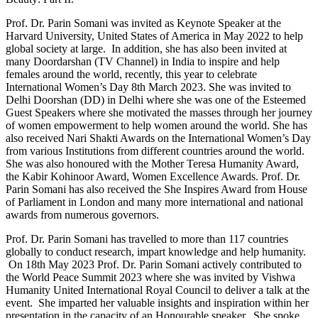
Prof. Dr. Parin Somani was invited as Keynote Speaker at the
Harvard University, United States of America in May 2022 to help
global society at large. In addition, she has also been invited at
many Doordarshan (TV Channel) in India to inspire and help
females around the world, recently, this year to celebrate
International Women’s Day 8th March 2023. She was invited to
Delhi Doorshan (DD) in Delhi where she was one of the Esteemed
Guest Speakers where she motivated the masses through her journey
of women empowerment to help women around the world. She has
also received Nari Shakti Awards on the International Women’s Day
from various Institutions from different countries around the world.
She was also honoured with the Mother Teresa Humanity Award,
the Kabir Kohinoor Award, Women Excellence Awards. Prof. Dr.
Parin Somani has also received the She Inspires Award from House
of Parliament in London and many more international and national
awards from numerous governors.
Prof. Dr. Parin Somani has travelled to more than 117 countries
globally to conduct research, impart knowledge and help humanity.
On 18th May 2023 Prof. Dr. Parin Somani actively contributed to
the World Peace Summit 2023 where she was invited by Vishwa
Humanity United International Royal Council to deliver a talk at the
event. She imparted her valuable insights and inspiration within her
presentation in the capacity of an Honourable speaker. She spoke