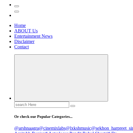
Home
ABOUT Us
Entertainment News
Disclaimer
Contact
Search
for:
Or check our Popular Categories...
@arshnaagra
@cinemixlabs
@lxkshmusic
@sekhon_harpreet_si