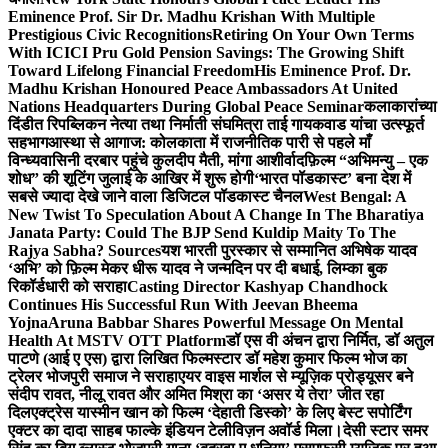
Eminence Prof. Sir Dr. Madhu Krishan With Multiple
Prestigious Civic Recognitions
Retiring On Your Own Terms
With ICICI Pru Gold Pension Savings: The Growing Shift
Toward Lifelong Financial Freedom
His Eminence Prof. Dr.
Madhu Krishan Honoured Peace Ambassadors At United
Nations Headquarters During Global Peace Seminar
कलाकारांच्या
दिंडीत रिपब्लिकन नेत्या तथा निर्माती संघमित्रा ताई गायकवाड यांचा उत्स्फूर्त
सहभाग
आस्था से आगाज: कोलकाता में राजनीतिक पारी से पहले माँ
विन्ध्यवासिनी दरबार पहुंचे कुलदीप मैती, मांगा आशीर्वाद
फ़िल्म “अभिमन्यु – एक
शोध” की शूटिंग जुलाई के आखिर में शुरू होगी
‘भारत पॉडकास्ट’ बना देश में
सबसे ज्यादा देखे जाने वाला डिजिटल पॉडकास्ट चैनल
West Bengal: A
New Twist To Speculation About A Change In The Bharatiya
Janata Party: Could The BJP Send Kuldip Maity To The
Rajya Sabha? Sources
यश भारती पुरस्कार से सम्मानित अभिषेक यादव
‘अभि’ को फ़िल्म मेकर धीरू यादव ने जन्मदिन पर दी बधाई, लिम्का बुक
रिकॉर्डधारी को सराहा
Casting Director Kashyap Chandhock
Continues His Successful Run With Jeevan Bheema
Yojna
Aruna Babbar Shares Powerful Message On Mental
Health At MSTV OTT Platform
डॉ एस वी अंचन द्वारा निर्मित, डॉ अतुल
पाटणे (आई ए एस) द्वारा लिखित फिल्मस्टार डॉ महेश कुमार फिल्म भोज का
ट्रेलर भोजपुरी समाज ने सराहा
एयर वाइस मार्शल से म्यूज़िक प्रोड्यूसर बने
संदीप रावत, नीलू रावत और अमित मिश्रा का ‘असर ये तेरा’ जीत रहा
दिल
एक्ट्रेस यास्मीन खान को फिल्म ‘देहाती डिस्को’ के लिए बेस्ट सपोर्टिंग
एक्टर का दादा साहब फाल्के इंडियन टेलीविज़न अवॉर्ड मिला।
देसी स्टार समर