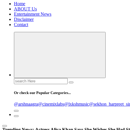
Home
ABOUT Us
Entertainment News
Disclaimer
Contact
Search
for:
Or check our Popular Categories...
@arshnaagra
@cinemixlabs
@lxkshmusic
@sekhon_harpreet_si
Trending News:
Actress Aliya Khan Says She Wishes She Had St