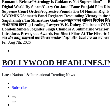
Romantic Release
“Astrology Is Guidance, Not Superstition” — R
Digital World By Storm
‘Carry On Jatta’ Fame Punjabi Film Dir
Supreme Court Order
Progressive Foundation Of Human Rights
WARMING
Samarth Panel Registers Resounding Victory in the
Sanghamitra Tai Shripatrao Gaikwad
मशहूर पार्श्व गायिका प्रियंका स
‘बर्थडे वाला दिन
Top Leading Lawyer V. K. Dubey, Chairman Of Vkd
London
Ramesh Joginder Singh Chandra A Submarine Warrior, 
Introduces Prestigious Awards For Short Films At The Historic 1
सेन और बबलू चक्रवर्ती मचायेंगे धमाल
राकेश मिश्रा और शिल्पी राज का नया धमा
Fri. Aug 7th, 2026
BOLLYWOOD HEADLINES.I
Latest National & International Trending News
Subscribe