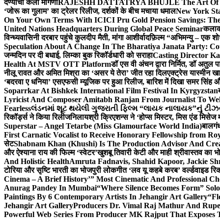
देण्याची केली मागणी
RAJESHH DATTATRYA BHUJLE The Art Of Bein
‘जोरू का गुलाम’ का ट्रेलर रिलीज, दर्शकों के बीच मचाया धमाल
New York Sta
On Your Own Terms With ICICI Pru Gold Pension Savings: The
United Nations Headquarters During Global Peace Seminar
कलाका
विन्ध्यवासिनी दरबार पहुंचे कुलदीप मैती, मांगा आशीर्वाद
फ़िल्म “अभिमन्यु – एक शो
Speculation About A Change In The Bharatiya Janata Party: C
जन्मदिन पर दी बधाई, लिम्का बुक रिकॉर्डधारी को सराहा
Casting Director K
Health At MSTV OTT Platform
डॉ एस वी अंचन द्वारा निर्मित, डॉ अतुल
नीलू रावत और अमित मिश्रा का ‘असर ये तेरा’ जीत रहा दिल
एक्ट्रेस यास्मीन ख
‘बदरवा ए धनिया’ एसएफसी म्यूजिक पर हुआ रिलीज, बारिश में दिखा समर सिंह
Soparrkar At Bishkek International Film Festival In Kyrgyzstan
Lyricist And Composer Amitabh Ranjan From Journalist To Wel
Fearless
લંડનમાં શૂટ થયેલી ગુજરાતી ફિલ્મ “લાયક નાલાયક”નું ટીઝર,
रिकॉर्ड्स ने किया रिलीज
निलायश्री क्रिएशन्स ने ‘होप्स मिस्टर, मिस एंड मिसेज 
Superstar – Angel Tetarbe (Miss Glamourface World India)
बालगंध
First Carnatic Vocalist to Receive Honorary Fellowship from R
सेट
Shabnam Khan (Khushi) Is The Production Advisor And Crea
और ऐश्याना राय की फिल्म ‘स्वेटर’
खुशबू तिवारी केटी और माही श्रीवास्तव का भो
And Holistic Health
Amruta Fadnavis, Shahid Kapoor, Jackie Shr
टोरिया और सृष्टि भारती का भोजपुरी लोकगीत ‘लव यू कहबे करब’ वर्ल्डवाइड रिक
Cinema – A Brief History’” Most Cinematic And Professional C
Anurag Pandey In Mumbai
“Where Silence Becomes Form” Solo 
Paintings By 6 Contemporary Artists In Jehangir Art Gallery
“Fl
Jehangir Art Gallery
Producers Dr. Vimal Raj Mathur And Rupe
Powerful Web Series From Producer MK Rajput That Exposes 