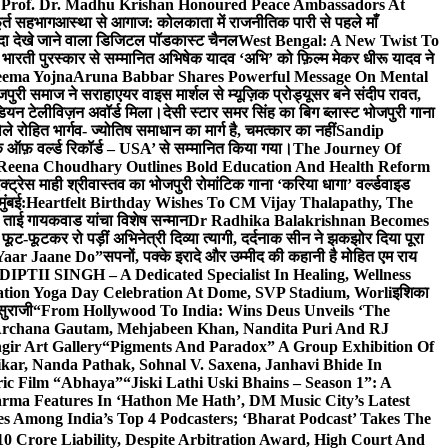
 Prof. Dr. Madhu Krishan Honoured Peace Ambassadors At
ूर्त सहभाग
आस्था से आगाज: कोलकाता में राजनीतिक पारी से पहले माँ
यादा देखे जाने वाला डिजिटल पॉडकास्ट चैनल
West Bengal: A New Twist To
भारती पुरस्कार से सम्मानित अभिषेक यादव ‘अभि’ को फ़िल्म मेकर धीरू यादव ने
eema Yojna
Aruna Babbar Shares Powerful Message On Mental
ोजपुरी समाज ने सराहा
एयर वाइस मार्शल से म्यूज़िक प्रोड्यूसर बने संदीप रावत,
इंडियन टेलीविज़न अवॉर्ड मिला।
देसी स्टार समर सिंह का बिग ब्लास्ट भोजपुरी गाना
 रोहित भार्गव- ज्योतिष समाधान का मार्ग है, चमत्कार का नहीं
Sandip
ुक ऑफ़ वर्ल्ड रिकॉर्ड – USA’ से सम्मानित किया गया।
The Journey Of
 Reena Choudhary Outlines Bold Education And Health Reform
्ट्रेस माही श्रीवास्तव का भोजपुरी रोमांटिक गाना ‘करिया धागा’ वर्ल्डवाइड
ुंबई:
Heartfelt Birthday Wishes To CM Vijay Thalapathy, The
्रा ताई गायकवाड यांचा विशेष सन्मान
Dr Radhika Balakrishnan Becomes
 फूट-फूटकर रो पड़ीं अभिनेत्री दिव्या त्यागी, दर्दनाक सीन ने झकझोर दिया पूरा
Yaar Jaane Do”
सपनों, पक्के इरादे और उम्मीद की कहानी है मोहित एम राय
 DIPTII SINGH – A Dedicated Specialist In Healing, Wellness
ation Yoga Day Celebration At Dome, SVP Stadium, Worli
इशिका
सुराजी
“From Hollywood To India: Wins Deus Unveils ‘The
 Archana Gautam, Mehjabeen Khan, Nandita Puri And RJ
gir Art Gallery
“Pigments And Paradox” A Group Exhibition Of
kar, Nanda Pathak, Sohnal V. Saxena, Janhavi Bhide In
ric Film “Abhaya”
“Jiski Lathi Uski Bhains – Season 1”: A
rma Features In ‘Hathon Me Hath’, DM Music City’s Latest
 Among India’s Top 4 Podcasters; ‘Bharat Podcast’ Takes The
0 Crore Liability, Despite Arbitration Award, High Court And