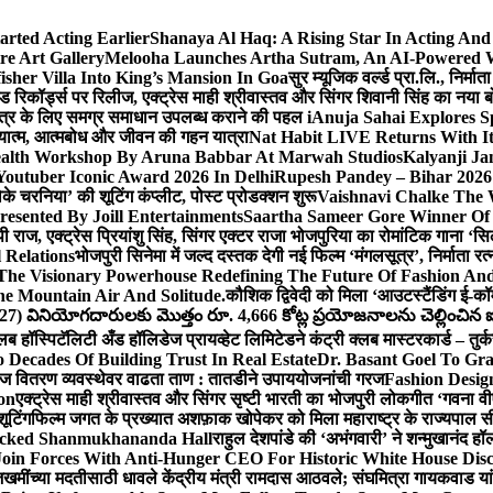
arted Acting Earlier
Shanaya Al Haq: A Rising Star In Acting An
e Art Gallery
Melooha Launches Artha Sutram, An AI-Powered Wea
sher Villa Into King’s Mansion In Goa
सुर म्यूजिक वर्ल्ड प्रा.लि., निर
इड रिकॉर्ड्स पर रिलीज, एक्ट्रेस माही श्रीवास्तव और सिंगर शिवानी सिंह का नया
ीय क्षेत्र के लिए समग्र समाधान उपलब्ध कराने की पहल i
Anuja Sahai Explores 
अध्यात्म, आत्मबोध और जीवन की गहन यात्रा
Nat Habit LIVE Returns With It
alth Workshop By Aruna Babbar At Marwah Studios
Kalyanji Ja
outuber Iconic Award 2026 In Delhi
Rupesh Pandey – Bihar 2026 
धोके चरनिया’ की शूटिंग कंप्लीट, पोस्ट प्रोडक्शन शुरू
Vaishnavi Chalke The W
esented By Joill Entertainments
Saartha Sameer Gore Winner Of 
पी राज, एक्ट्रेस प्रियांशु सिंह, सिंगर एक्टर राजा भोजपुरिया का रोमांटिक गाना 
 Relations
भोजपुरी सिनेमा में जल्द दस्तक देगी नई फिल्म ‘मंगलसूत्र’, निर्माता 
The Visionary Powerhouse Redefining The Future Of Fashion An
e Mountain Air And Solitude.
कौशिक द्विवेदी को मिला ‘आउटस्टैंडिंग ई-क
027) వినియోగదారులకు మొత్తం రూ. 4,666 కోట్ల ప్రయోజనాలను చెల్లించిన ఐసి
्लब हॉस्पिटॅलिटी अँड हॉलिडेज प्रायव्हेट लिमिटेडने कंट्री क्लब मास्टरकार्ड – तुर्
 Decades Of Building Trust In Real Estate
Dr. Basant Goel To Gra
 वीज वितरण व्यवस्थेवर वाढता ताण : तातडीने उपाययोजनांची गरज
Fashion Desi
on
एक्ट्रेस माही श्रीवास्तव और सिंगर सृष्टी भारती का भोजपुरी लोकगीत ‘गवना
ूटिंग
फिल्म जगत के प्रख्यात अशफ़ाक खोपेकर को मिला महाराष्ट्र के राज्यपाल सी.पी
acked Shanmukhananda Hall
राहुल देशपांडे की ‘अभंगवारी’ ने शन्मुखानंद 
oin Forces With Anti-Hunger CEO For Historic White House Disc
 जखमींच्या मदतीसाठी धावले केंद्रीय मंत्री रामदास आठवले; संघमित्रा गायकवाड य