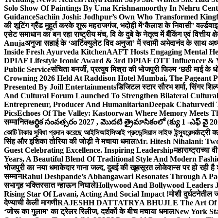
Solo Show Of Paintings By Uma Krishnamoorthy In Nehru Centr
Guidance
Sachiin Joshi: Jodhpur’s Own Who Transformed Kingfi
की शूटिंग ग्रैंड मुहूर्त करके शुरू महराजगंज, भदोही में
‘कैलाश के निवासी’ वर्ल्डवा
एसेट समाधान का बन रहा राष्ट्रीय मंच, वि के दुबे के नेतृत्व में बैंकिंग एवं वित्त
Anuja
अनुजा सहाई के ‘आर्टिक्युलेट विद अनुजा’ में स्वामी अभेदानंद के साथ 
Inside Fresh Ayurveda Kitchen
AAFT Hosts Engaging Mental He
DPIAF Lifestyle Iconic Award & 3rd DPIAF OTT Influencer & Y
Public Service
संचिता बनर्जी, प्रत्युष मिश्रा की भोजपुरी फिल्म ‘छठी माई के 
Crowning 2026 Held At Raddison Hotel Mumbai, The Pageant Pr
Presented By Joill Entertainments
डिजिटल स्टार सौरभ शर्मा, सिंगर शिल्
And Cultural Forum Launched To Strengthen Bilateral Cultural
Entrepreneur, Producer And Humanitarian
Deepak Chaturvedi 
Pics
Echoes Of The Valley: Kastoorwan Where Memory Meets Th
सम्मानित
ఆర్థిక సంవత్సరం 2027 , మొదటి త్రైమాసికంలో (క్యు 1 -ఎఫ్ వై 2
কোটি টাকার সুবিধা প্রদান করেছে আইসিআইসিআই প্রুডেন্সিয়াল লাইফ ইন্স্যুরেন্স
कंट्री क
सिंह और इशिका तोरिया की जोड़ी ने मचाया धमाल
Mr. Hitesh Nihalani: Two
Guest Celebrating Excellence. Inspiring Leadership
महाराष्ट्राच्या
Years, A Beautiful Blend Of Traditional Style And Modern Fashi
भोजपुरी का नया धमाकेदार गाना जल्द, दुबई की खूबसूरत लोकेशन्स पर हो रही है श
सम्मान
Rahul Deshpande’s Abhangawari Resonates Through A P
सभागृह भक्तिरसात न्हाऊन निघाले
Hollywood And Bollywood Leaders J
Rising Star Of Lavani, Acting And Social Impact !
मोशी दुर्घटनेतील
देण्याची केली मागणी
RAJESHH DATTATRYA BHUJLE The Art Of Bein
‘जोरू का गुलाम’ का ट्रेलर रिलीज, दर्शकों के बीच मचाया धमाल
New York Sta