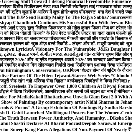
 Growing Shift Toward Lifelong Financial Freedom
His Eminence
रांच्या दिंडीत रिपब्लिकन नेत्या तथा निर्माती संघमित्रा ताई गायकवाड यांचा उत्स्फ
ध” की शूटिंग जुलाई के आखिर में शुरू होगी
‘भारत पॉडकास्ट’ बना देश में सबसे ज्
ould The BJP Send Kuldip Maity To The Rajya Sabha? Sources
यश 
ashyap Chandhock Continues His Successful Run With Jeevan Bh
 पाटणे (आई ए एस) द्वारा लिखित फिल्मस्टार डॉ महेश कुमार फिल्म भोज का ट्रेलर भ
ान को फिल्म ‘देहाती डिस्को’ के लिए बेस्ट सपोर्टिंग एक्टर का दादा साहब फाल्के 
 और आस्था सिंह का जलवा
भारत पॉडकास्ट में फर्जी बाबाओं और पाखंड के खिलाफ बोले
बख्तवार कृष्णन को ‘बुक ऑफ़ वर्ल्ड रिकॉर्ड – लंदन’ और डॉ. माधुरी पानमंद को ‘ब
known Lyricist
A Visionary For The Vulnerable: J&Ks Daughter
 ટ્રેલર, પોસ્ટર અને સંગીત ભવ્ય સમારોહમાં લોન્ચ
सिंगर सुगम सिंह और एक
महाराष्ट्र 2026’ और ‘द ग्रैंड महाराष्ट्र अवार्ड 2026’ का शानदार आयोजन किया म
र्व रंगमंदिर वर्धापन दिन सोहळ्यात निर्माती तथा रिपब्लिकन पक्षाच्या नेत्या संघमित
oyal Birmingham Conservatoire, UK
फिल्म ‘शेल्टर होम’ की शूटिंग के दौरान
tive Partner Of The Hiten Tejwani-Starrer Web Series “Chhodo 
जपुरी सैड सांग ‘उहे अंखिया रोवा दिहला’ वर्ल्डवाइड रिकॉर्ड्स ने किया रिलीज
Dr.
off, Sreeleela To Empower Over 1,000 Children At Divyaj Found
ॉर्ड्स ने किया रिलीज
संघर्ष, आत्मविश्वास और सपनों की उड़ान का नाम है मोनिका 
hoice For Media
Kakali Bhattacharya Unveils Glam Beat 2.0 With
Show of Paintings By contemporary artist Nidhi Sharma in Jehan
orals & Forms” A Group Exhibition Of Paintings By Sudha Barshi
sh D. Gohil Launched Multilingual Posters For The Women-Cent
The Truth Between Power, Authority, And Humanity…
Diksha Sha
ahul Shastri Declares At Bharat Podcast
Deepak Saraswat Emerges
ector Smeep Kang Faces Allegations Of Non-Payment Of Nearly ₹1