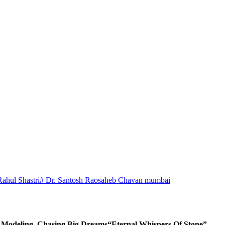
Rahul Shastri
# Dr. Santosh Raosaheb Chavan mumbai
d Modeling, Chasing Big Dreams
“Eternal Whispers Of Stone”