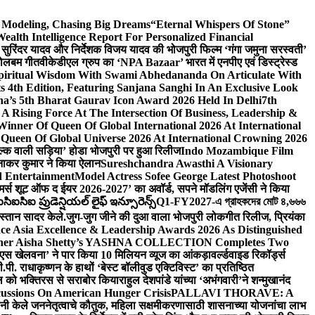
d Modeling, Chasing Big Dreams
“Eternal Whispers Of Stone”
lth Intelligence Report For Personalized Financial
्माता सुरिंदर यादव और निर्देशक विजय यादव की भोजपुरी फिल्म ‘गंगा जमुना सरस्वती’
 बोलबम गीत
वीकेडीएल ग्रुप का ‘NPA Bazaar’ भारत में एनपीए एवं डिस्ट्रेस्ड
Spiritual Wisdom With Swami Abhedananda On Articulate With
s 4th Edition, Featuring Sanjana Sanghi In An Exclusive Look
na’s 5th Bharat Gaurav Icon Award 2026 Held In Delhi
7th
A Rising Force At The Intersection Of Business, Leadership &
inner Of Queen Of Global International 2026 At International
Queen Of Global Universe 2026 At International Crowning 2026
‘सिल्क वाली सड़िया’ होडा भोजपुरी पर हुआ रिलीज
Indo Mozambique Film
रत्नाकर कुमार ने किया ऐलान
Sureshchandra Awasthi A Visionary
d Entertainment
Model Actress Sofee George Latest Photoshoot
ॉमर्स शूट ऑफ द ईयर 2026-2027’ का अवॉर्ड, सपने मॉडलिंग एजेंसी ने किया
ఐసిఐ ప్రుడెన్షియల్ లైఫ్ ఇన్సూరెన్స్
Q1-FY2027-এ গ্রাহকদের মোট ৪,৬৬৬
कस्तान सादर केले.
जुग-जुग जीने की दुआ वाला भोजपुरी लोकगीत रिलीज, प्रियंका
ce Asia Excellence & Leadership Awards 2026 As Distinguished
gner Aisha Shetty’s YASHNA COLLECTION Completes Two
 वीएस खेलवना’ ने पार किया 10 मिलियन व्यूज का आंकड़ा
वर्ल्डवाइड रिकॉर्ड्स
. राधाकृष्णन के हाथों ‘बेस्ट बॉलीवुड एक्टिविस्ट’ का प्रतिष्ठित
हॉल को भक्तिरस से सराबोर किया
राहुल देशपांडे यांच्या ‘अभंगवारी’ने शन्मुखानंद
ussions On American Hunger Crisis
PALLAVI THORAVE: A
ांनी केले जननेतृत्वाचे कौतुक, महिला सक्षमीकरणासाठी शासनाच्या योजनांचा लाभ