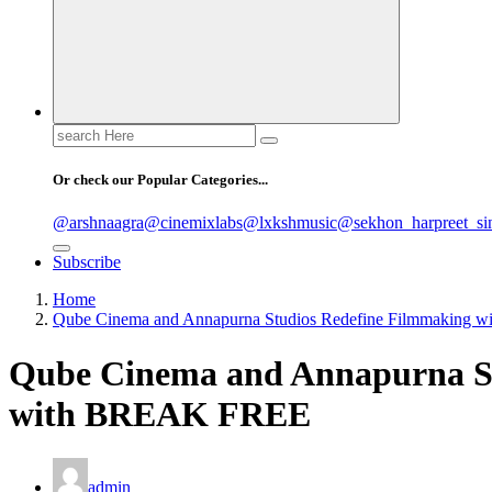
Search
for:
Or check our Popular Categories...
@arshnaagra
@cinemixlabs
@lxkshmusic
@sekhon_harpreet_si
Subscribe
Home
Qube Cinema and Annapurna Studios Redefine Filmmaking
Qube Cinema and Annapurna St
with BREAK FREE
admin