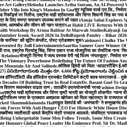
e Art Gallery
Melooha Launches Artha Sutram, An AI-Powered Wea
sher Villa Into King’s Mansion In Goa
सुर म्यूजिक वर्ल्ड प्रा.लि., निर
इड रिकॉर्ड्स पर रिलीज, एक्ट्रेस माही श्रीवास्तव और सिंगर शिवानी सिंह का नया
ीय क्षेत्र के लिए समग्र समाधान उपलब्ध कराने की पहल i
Anuja Sahai Explores 
अध्यात्म, आत्मबोध और जीवन की गहन यात्रा
Nat Habit LIVE Returns With It
alth Workshop By Aruna Babbar At Marwah Studios
Kalyanji Ja
outuber Iconic Award 2026 In Delhi
Rupesh Pandey – Bihar 2026 
धोके चरनिया’ की शूटिंग कंप्लीट, पोस्ट प्रोडक्शन शुरू
Vaishnavi Chalke The W
esented By Joill Entertainments
Saartha Sameer Gore Winner Of 
पी राज, एक्ट्रेस प्रियांशु सिंह, सिंगर एक्टर राजा भोजपुरिया का रोमांटिक गाना 
 Relations
भोजपुरी सिनेमा में जल्द दस्तक देगी नई फिल्म ‘मंगलसूत्र’, निर्माता 
The Visionary Powerhouse Redefining The Future Of Fashion An
e Mountain Air And Solitude.
कौशिक द्विवेदी को मिला ‘आउटस्टैंडिंग ई-क
027) వినియోగదారులకు మొత్తం రూ. 4,666 కోట్ల ప్రయోజనాలను చెల్లించిన ఐసి
्लब हॉस्पिटॅलिटी अँड हॉलिडेज प्रायव्हेट लिमिटेडने कंट्री क्लब मास्टरकार्ड – तुर्
 Decades Of Building Trust In Real Estate
Dr. Basant Goel To Gra
 वीज वितरण व्यवस्थेवर वाढता ताण : तातडीने उपाययोजनांची गरज
Fashion Desi
on
एक्ट्रेस माही श्रीवास्तव और सिंगर सृष्टी भारती का भोजपुरी लोकगीत ‘गवना
ूटिंग
फिल्म जगत के प्रख्यात अशफ़ाक खोपेकर को मिला महाराष्ट्र के राज्यपाल सी.पी
acked Shanmukhananda Hall
राहुल देशपांडे की ‘अभंगवारी’ ने शन्मुखानंद 
oin Forces With Anti-Hunger CEO For Historic White House Disc
 जखमींच्या मदतीसाठी धावले केंद्रीय मंत्री रामदास आठवले; संघमित्रा गायकवाड य
g Unforgettable Some Men Follow Trends. Some Men Creat
te Honours Global Peace Leader His Eminence Prof. Sir Dr. Madh