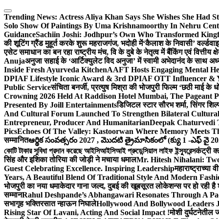
Skip
to
Trending News:
Actress Aliya Khan Says She Wishes She Had St
content
Solo Show Of Paintings By Uma Krishnamoorthy In Nehru Centr
Guidance
Sachiin Joshi: Jodhpur’s Own Who Transformed Kingfi
की शूटिंग ग्रैंड मुहूर्त करके शुरू महराजगंज, भदोही में
‘कैलाश के निवासी’ वर्ल्डवा
एसेट समाधान का बन रहा राष्ट्रीय मंच, वि के दुबे के नेतृत्व में बैंकिंग एवं वित्त
Anuja
अनुजा सहाई के ‘आर्टिक्युलेट विद अनुजा’ में स्वामी अभेदानंद के साथ 
Inside Fresh Ayurveda Kitchen
AAFT Hosts Engaging Mental He
DPIAF Lifestyle Iconic Award & 3rd DPIAF OTT Influencer & Y
Public Service
संचिता बनर्जी, प्रत्युष मिश्रा की भोजपुरी फिल्म ‘छठी माई के 
Crowning 2026 Held At Raddison Hotel Mumbai, The Pageant Pr
Presented By Joill Entertainments
डिजिटल स्टार सौरभ शर्मा, सिंगर शिल्
And Cultural Forum Launched To Strengthen Bilateral Cultural
Entrepreneur, Producer And Humanitarian
Deepak Chaturvedi 
Pics
Echoes Of The Valley: Kastoorwan Where Memory Meets Th
सम्मानित
ఆర్థిక సంవత్సరం 2027 , మొదటి త్రైమాసికంలో (క్యు 1 -ఎఫ్ వై 2
কোটি টাকার সুবিধা প্রদান করেছে আইসিআইসিআই প্রুডেন্সিয়াল লাইফ ইন্স্যুরেন্স
कंट्री क
सिंह और इशिका तोरिया की जोड़ी ने मचाया धमाल
Mr. Hitesh Nihalani: Two
Guest Celebrating Excellence. Inspiring Leadership
महाराष्ट्राच्या
Years, A Beautiful Blend Of Traditional Style And Modern Fashi
भोजपुरी का नया धमाकेदार गाना जल्द, दुबई की खूबसूरत लोकेशन्स पर हो रही है श
सम्मान
Rahul Deshpande’s Abhangawari Resonates Through A P
सभागृह भक्तिरसात न्हाऊन निघाले
Hollywood And Bollywood Leaders J
Rising Star Of Lavani, Acting And Social Impact !
मोशी दुर्घटनेतील