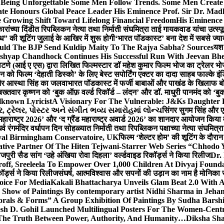
g Unforgettable Some Men Follow Trends. Some Men Creat
te Honours Global Peace Leader His Eminence Prof. Sir Dr. Madh
 Growing Shift Toward Lifelong Financial Freedom
His Eminence
रांच्या दिंडीत रिपब्लिकन नेत्या तथा निर्माती संघमित्रा ताई गायकवाड यांचा उत्स्फ
ध” की शूटिंग जुलाई के आखिर में शुरू होगी
‘भारत पॉडकास्ट’ बना देश में सबसे ज्
ould The BJP Send Kuldip Maity To The Rajya Sabha? Sources
यश 
ashyap Chandhock Continues His Successful Run With Jeevan Bh
 पाटणे (आई ए एस) द्वारा लिखित फिल्मस्टार डॉ महेश कुमार फिल्म भोज का ट्रेलर भ
ान को फिल्म ‘देहाती डिस्को’ के लिए बेस्ट सपोर्टिंग एक्टर का दादा साहब फाल्के 
 और आस्था सिंह का जलवा
भारत पॉडकास्ट में फर्जी बाबाओं और पाखंड के खिलाफ बोले
बख्तवार कृष्णन को ‘बुक ऑफ़ वर्ल्ड रिकॉर्ड – लंदन’ और डॉ. माधुरी पानमंद को ‘ब
known Lyricist
A Visionary For The Vulnerable: J&Ks Daughter
 ટ્રેલર, પોસ્ટર અને સંગીત ભવ્ય સમારોહમાં લોન્ચ
सिंगर सुगम सिंह और एक
महाराष्ट्र 2026’ और ‘द ग्रैंड महाराष्ट्र अवार्ड 2026’ का शानदार आयोजन किया म
र्व रंगमंदिर वर्धापन दिन सोहळ्यात निर्माती तथा रिपब्लिकन पक्षाच्या नेत्या संघमित
oyal Birmingham Conservatoire, UK
फिल्म ‘शेल्टर होम’ की शूटिंग के दौरान
tive Partner Of The Hiten Tejwani-Starrer Web Series “Chhodo 
जपुरी सैड सांग ‘उहे अंखिया रोवा दिहला’ वर्ल्डवाइड रिकॉर्ड्स ने किया रिलीज
Dr.
off, Sreeleela To Empower Over 1,000 Children At Divyaj Found
ॉर्ड्स ने किया रिलीज
संघर्ष, आत्मविश्वास और सपनों की उड़ान का नाम है मोनिका 
hoice For Media
Kakali Bhattacharya Unveils Glam Beat 2.0 With
Show of Paintings By contemporary artist Nidhi Sharma in Jehan
orals & Forms” A Group Exhibition Of Paintings By Sudha Barshi
sh D. Gohil Launched Multilingual Posters For The Women-Cent
The Truth Between Power, Authority, And Humanity…
Diksha Sha