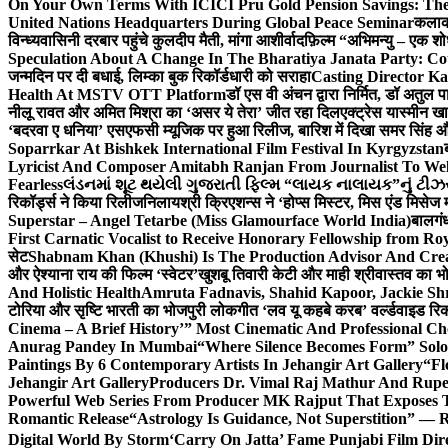
On Your Own Terms With ICICI Pru Gold Pension Savings: The
United Nations Headquarters During Global Peace Seminar
कलाका
विन्ध्यवासिनी दरबार पहुंचे कुलदीप मैती, मांगा आशीर्वाद
फ़िल्म “अभिमन्यु – एक शो
Speculation About A Change In The Bharatiya Janata Party: C
जन्मदिन पर दी बधाई, लिम्का बुक रिकॉर्डधारी को सराहा
Casting Director K
Health At MSTV OTT Platform
डॉ एस वी अंचन द्वारा निर्मित, डॉ अतुल
नीलू रावत और अमित मिश्रा का ‘असर ये तेरा’ जीत रहा दिल
एक्ट्रेस यास्मीन ख
‘बदरवा ए धनिया’ एसएफसी म्यूजिक पर हुआ रिलीज, बारिश में दिखा समर सिंह
Soparrkar At Bishkek International Film Festival In Kyrgyzstan
Lyricist And Composer Amitabh Ranjan From Journalist To Wel
Fearless
લંડનમાં શૂટ થયેલી ગુજરાતી ફિલ્મ “લાયક નાલાયક”નું ટીઝર,
रिकॉर्ड्स ने किया रिलीज
निलायश्री क्रिएशन्स ने ‘होप्स मिस्टर, मिस एंड मिसेज 
Superstar – Angel Tetarbe (Miss Glamourface World India)
बालगंध
First Carnatic Vocalist to Receive Honorary Fellowship from R
सेट
Shabnam Khan (Khushi) Is The Production Advisor And Crea
और ऐश्याना राय की फिल्म ‘स्वेटर’
खुशबू तिवारी केटी और माही श्रीवास्तव का भो
And Holistic Health
Amruta Fadnavis, Shahid Kapoor, Jackie Shr
टोरिया और सृष्टि भारती का भोजपुरी लोकगीत ‘लव यू कहबे करब’ वर्ल्डवाइड रिक
Cinema – A Brief History’” Most Cinematic And Professional C
Anurag Pandey In Mumbai
“Where Silence Becomes Form” Solo 
Paintings By 6 Contemporary Artists In Jehangir Art Gallery
“Fl
Jehangir Art Gallery
Producers Dr. Vimal Raj Mathur And Rupe
Powerful Web Series From Producer MK Rajput That Exposes 
Romantic Release
“Astrology Is Guidance, Not Superstition” — R
Digital World By Storm
‘Carry On Jatta’ Fame Punjabi Film Dir