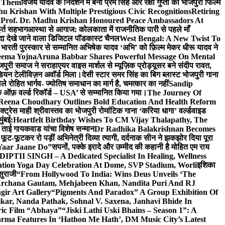
e Them
विजय यादव के निर्देशन में बनी प्रेम सिंह और रक्षा गुप्ता की भोजपुरी फिल्म
u Krishan With Multiple Prestigious Civic Recognitions
Retiring
 Prof. Dr. Madhu Krishan Honoured Peace Ambassadors At
ूर्त सहभाग
आस्था से आगाज: कोलकाता में राजनीतिक पारी से पहले माँ
यादा देखे जाने वाला डिजिटल पॉडकास्ट चैनल
West Bengal: A New Twist To
भारती पुरस्कार से सम्मानित अभिषेक यादव ‘अभि’ को फ़िल्म मेकर धीरू यादव ने
eema Yojna
Aruna Babbar Shares Powerful Message On Mental
ोजपुरी समाज ने सराहा
एयर वाइस मार्शल से म्यूज़िक प्रोड्यूसर बने संदीप रावत,
इंडियन टेलीविज़न अवॉर्ड मिला।
देसी स्टार समर सिंह का बिग ब्लास्ट भोजपुरी गाना
 रोहित भार्गव- ज्योतिष समाधान का मार्ग है, चमत्कार का नहीं
Sandip
ुक ऑफ़ वर्ल्ड रिकॉर्ड – USA’ से सम्मानित किया गया।
The Journey Of
 Reena Choudhary Outlines Bold Education And Health Reform
्ट्रेस माही श्रीवास्तव का भोजपुरी रोमांटिक गाना ‘करिया धागा’ वर्ल्डवाइड
ुंबई:
Heartfelt Birthday Wishes To CM Vijay Thalapathy, The
्रा ताई गायकवाड यांचा विशेष सन्मान
Dr Radhika Balakrishnan Becomes
 फूट-फूटकर रो पड़ीं अभिनेत्री दिव्या त्यागी, दर्दनाक सीन ने झकझोर दिया पूरा
Yaar Jaane Do”
सपनों, पक्के इरादे और उम्मीद की कहानी है मोहित एम राय
 DIPTII SINGH – A Dedicated Specialist In Healing, Wellness
ation Yoga Day Celebration At Dome, SVP Stadium, Worli
इशिका
सुराजी
“From Hollywood To India: Wins Deus Unveils ‘The
 Archana Gautam, Mehjabeen Khan, Nandita Puri And RJ
gir Art Gallery
“Pigments And Paradox” A Group Exhibition Of
kar, Nanda Pathak, Sohnal V. Saxena, Janhavi Bhide In
ric Film “Abhaya”
“Jiski Lathi Uski Bhains – Season 1”: A
rma Features In ‘Hathon Me Hath’, DM Music City’s Latest