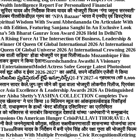
lth Intelligence Report For Personalized Financial
्माता सुरिंदर यादव और निर्देशक विजय यादव की भोजपुरी फिल्म ‘गंगा जमुना सरस्वती’
 बोलबम गीत
वीकेडीएल ग्रुप का ‘NPA Bazaar’ भारत में एनपीए एवं डिस्ट्रेस्ड
Spiritual Wisdom With Swami Abhedananda On Articulate With
s 4th Edition, Featuring Sanjana Sanghi In An Exclusive Look
na’s 5th Bharat Gaurav Icon Award 2026 Held In Delhi
7th
A Rising Force At The Intersection Of Business, Leadership &
inner Of Queen Of Global International 2026 At International
Queen Of Global Universe 2026 At International Crowning 2026
‘सिल्क वाली सड़िया’ होडा भोजपुरी पर हुआ रिलीज
Indo Mozambique Film
रत्नाकर कुमार ने किया ऐलान
Sureshchandra Awasthi A Visionary
d Entertainment
Model Actress Sofee George Latest Photoshoot
ॉमर्स शूट ऑफ द ईयर 2026-2027’ का अवॉर्ड, सपने मॉडलिंग एजेंसी ने किया
ఐసిఐ ప్రుడెన్షియల్ లైఫ్ ఇన్సూరెన్స్
Q1-FY2027-এ গ্রাহকদের মোট ৪,৬৬৬
कस्तान सादर केले.
जुग-जुग जीने की दुआ वाला भोजपुरी लोकगीत रिलीज, प्रियंका
ce Asia Excellence & Leadership Awards 2026 As Distinguished
gner Aisha Shetty’s YASHNA COLLECTION Completes Two
 वीएस खेलवना’ ने पार किया 10 मिलियन व्यूज का आंकड़ा
वर्ल्डवाइड रिकॉर्ड्स
. राधाकृष्णन के हाथों ‘बेस्ट बॉलीवुड एक्टिविस्ट’ का प्रतिष्ठित
हॉल को भक्तिरस से सराबोर किया
राहुल देशपांडे यांच्या ‘अभंगवारी’ने शन्मुखानंद
ussions On American Hunger Crisis
PALLAVI THORAVE: A
ांनी केले जननेतृत्वाचे कौतुक, महिला सक्षमीकरणासाठी शासनाच्या योजनांचा लाभ
e Them
विजय यादव के निर्देशन में बनी प्रेम सिंह और रक्षा गुप्ता की भोजपुरी फिल्म
u Krishan With Multiple Prestigious Civic Recognitions
Retiring