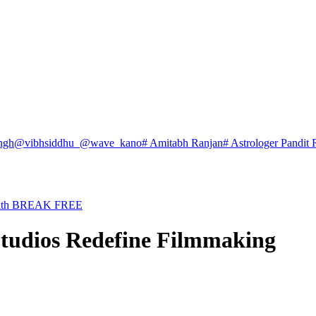
ngh
@vibhsiddhu_
@wave_kano
# Amitabh Ranjan
# Astrologer Pandit 
 with BREAK FREE
udios Redefine Filmmaking