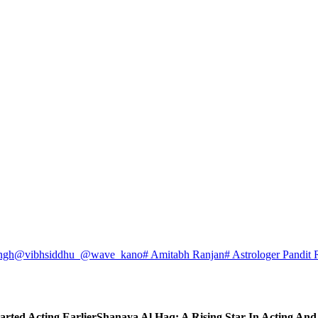
ngh
@vibhsiddhu_
@wave_kano
# Amitabh Ranjan
# Astrologer Pandit 
arted Acting Earlier
Shanaya Al Haq: A Rising Star In Acting An