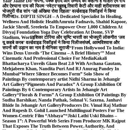
Yaar Jaane Do”
सपनों, पक्के इरादे और उम्मीद की कहानी है मोहित एम राय
और ऐश्याना राय की फिल्म ‘स्वेटर’
खुशबू तिवारी केटी और माही श्रीवास्तव का
भोजपुरी सैड सांग ‘उहे अंखिया रोवा दिहला’ वर्ल्डवाइड रिकॉर्ड्स ने किया
रिलीज
Dr. DIPTII SINGH – A Dedicated Specialist In Healing,
Wellness And Holistic Health
Amruta Fadnavis, Shahid Kapoor,
Jackie Shroff, Sreeleela To Empower Over 1,000 Children At
Divyaj Foundation Yoga Day Celebration At Dome, SVP
Stadium, Worli
इशिका टोरिया और सृष्टि भारती का भोजपुरी लोकगीत ‘लव
यू कहबे करब’ वर्ल्डवाइड रिकॉर्ड्स ने किया रिलीज
संघर्ष, आत्मविश्वास और
सपनों की उड़ान का नाम है मोनिका सुराजी
“From Hollywood To India:
Wins Deus Unveils ‘The Cinema – A Brief History’” Most
Cinematic And Professional Choice For Media
Kakali
Bhattacharya Unveils Glam Beat 2.0 With Archana Gautam,
Mehjabeen Khan, Nandita Puri And RJ Anurag Pandey In
Mumbai
“Where Silence Becomes Form” Solo Show of
Paintings By contemporary artist Nidhi Sharma in Jehangir
Art Gallery
“Pigments And Paradox” A Group Exhibition Of
Paintings By 6 Contemporary Artists In Jehangir Art
Gallery
“Florals & Forms” A Group Exhibition Of Paintings By
Sudha Barshikar, Nanda Pathak, Sohnal V. Saxena, Janhavi
Bhide In Jehangir Art Gallery
Producers Dr. Vimal Raj Mathur
And Rupesh D. Gohil Launched Multilingual Posters For The
Women-Centric Film “Abhaya”
“Jiski Lathi Uski Bhains –
Season 1”: A Powerful Web Series From Producer MK Rajput
That Exposes The Truth Between Power, Authority, And