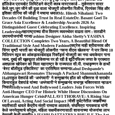
हॉलिडेज प्रायव्हेट लिमिटेडने कंट्री क्लब मास्टरकार्ड – तुर्कस्तान सादर
केले.
जुग-जुग जीने की दुआ वाला भोजपुरी लोकगीत रिलीज, प्रियंका सिंह और
इशिका तोरिया की जोड़ी ने मचाया धमाल
Mr. Hitesh Nihalani: Two
Decades Of Building Trust In Real Estate
Dr. Basant Goel To
Grace Asia Excellence & Leadership Awards 2026 As
Distinguished Guest Celebrating Excellence. Inspiring
Leadership
महाराष्ट्राच्या वीज वितरण व्यवस्थेवर वाढता ताण : तातडीने
उपाययोजनांची गरज
Fashion Designer Aisha Shetty’s YASHNA
COLLECTION Completes Two Years, A Beautiful Blend Of
Traditional Style And Modern Fashion
एक्ट्रेस माही श्रीवास्तव और
सिंगर सृष्टी भारती का भोजपुरी लोकगीत ‘गवना वीएस खेलवना’ ने पार किया 10
मिलियन व्यूज का आंकड़ा
वर्ल्डवाइड रिकॉर्ड्स भोजपुरी का नया धमाकेदार गाना
जल्द, दुबई की खूबसूरत लोकेशन्स पर हो रही है शूटिंग
फिल्म जगत के प्रख्यात
अशफ़ाक खोपेकर को मिला महाराष्ट्र के राज्यपाल सी.पी. राधाकृष्णन के हाथों
‘बेस्ट बॉलीवुड एक्टिविस्ट’ का प्रतिष्ठित सम्मान
Rahul Deshpande’s
Abhangawari Resonates Through A Packed Shanmukhananda
Hall
राहुल देशपांडे की ‘अभंगवारी’ ने शन्मुखानंद हॉल को भक्तिरस से सराबोर
किया
राहुल देशपांडे यांच्या ‘अभंगवारी’ने शन्मुखानंद सभागृह भक्तिरसात न्हाऊन
निघाले
Hollywood And Bollywood Leaders Join Forces With
Anti-Hunger CEO For Historic White House Discussions On
American Hunger Crisis
PALLAVI THORAVE: A Rising Star
Of Lavani, Acting And Social Impact !
मोशी दुर्घटनेतील जखमींच्या
मदतीसाठी धावले केंद्रीय मंत्री रामदास आठवले; संघमित्रा गायकवाड यांनी
केले जननेतृत्वाचे कौतुक, महिला सक्षमीकरणासाठी शासनाच्या योजनांचा लाभ
देण्याची केली मागणी
RAJESHH DATTATRYA BHUJLE The Art