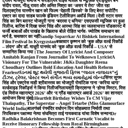
ट्रेलर भोजपुरी समाज ने सराहा
एयर वाइस मार्शल से म्यूज़िक प्रोड्यूसर बने
संदीप रावत, नीलू रावत और अमित मिश्रा का ‘असर ये तेरा’ जीत रहा
दिल
एक्ट्रेस यास्मीन खान को फिल्म ‘देहाती डिस्को’ के लिए बेस्ट सपोर्टिंग
एक्टर का दादा साहब फाल्के इंडियन टेलीविज़न अवॉर्ड मिला।
देसी स्टार समर
सिंह का बिग ब्लास्ट भोजपुरी गाना ‘बदरवा ए धनिया’ एसएफसी म्यूजिक पर हुआ
रिलीज, बारिश में दिखा समर सिंह और आस्था सिंह का जलवा
भारत पॉडकास्ट में
फर्जी बाबाओं और पाखंड के खिलाफ बोले रोहित भार्गव- ज्योतिष समाधान का
मार्ग है, चमत्कार का नहीं
Sandip Soparrkar At Bishkek International
Film Festival In Kyrgyzstan
बख्तवार कृष्णन को ‘बुक ऑफ़ वर्ल्ड रिकॉर्ड
– लंदन’ और डॉ. माधुरी पानमंद को ‘बुक ऑफ़ वर्ल्ड रिकॉर्ड – USA’ से
सम्मानित किया गया।
The Journey Of Lyricist And Composer
Amitabh Ranjan From Journalist To Welknown Lyricist
A
Visionary For The Vulnerable: J&Ks Daughter Reena
Choudhary Outlines Bold Education And Health Reform
Fearless
લંડનમાં શૂટ થયેલી ગુજરાતી ફિલ્મ “લાયક નાલાયક”નું
ટીઝર, ટ્રેલર, પોસ્ટર અને સંગીત ભવ્ય સમારોહમાં લોન્ચ
सिंगर सुगम
सिंह और एक्ट्रेस माही श्रीवास्तव का भोजपुरी रोमांटिक गाना ‘करिया धागा’
वर्ल्डवाइड रिकॉर्ड्स ने किया रिलीज
निलायश्री क्रिएशन्स ने ‘होप्स मिस्टर, मिस
एंड मिसेज महाराष्ट्र 2026’ और ‘द ग्रैंड महाराष्ट्र अवार्ड 2026’ का शानदार
आयोजन किया मुंबई:
Heartfelt Birthday Wishes To CM Vijay
Thalapathy, The Superstar – Angel Tetarbe (Miss Glamourface
World India)
बालगंधर्व रंगमंदिर वर्धापन दिन सोहळ्यात निर्माती तथा
रिपब्लिकन पक्षाच्या नेत्या संघमित्रा ताई गायकवाड यांचा विशेष सन्मान
Dr
Radhika Balakrishnan Becomes First Carnatic Vocalist to
Receive Honorary Fellowship from Royal Birmingham