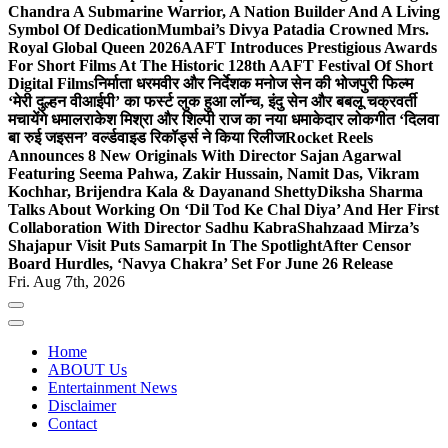
Chandra A Submarine Warrior, A Nation Builder And A Living
Symbol Of Dedication
Mumbai’s Divya Patadia Crowned Mrs.
Royal Global Queen 2026
AAFT Introduces Prestigious Awards
For Short Films At The Historic 128th AAFT Festival Of Short
Digital Films
निर्माता धरमवीर और निर्देशक मनोज सेन की भोजपुरी फिल्म
‘मेरी दुल्हन वीआईपी’ का फर्स्ट लुक हुआ लॉन्च, इंदु सेन और बबलू चक्रवर्ती
मचायेंगे धमाल
राकेश मिश्रा और शिल्पी राज का नया धमाकेदार लोकगीत ‘दिलवा
बा रुई जइसन’ वर्ल्डवाइड रिकॉर्ड्स ने किया रिलीज
Rocket Reels
Announces 8 New Originals With Director Sajan Agarwal
Featuring Seema Pahwa, Zakir Hussain, Namit Das, Vikram
Kochhar, Brijendra Kala & Dayanand Shetty
Diksha Sharma
Talks About Working On ‘Dil Tod Ke Chal Diya’ And Her First
Collaboration With Director Sadhu Kabra
Shahzaad Mirza’s
Shajapur Visit Puts Samarpit In The Spotlight
After Censor
Board Hurdles, ‘Navya Chakra’ Set For June 26 Release
Fri. Aug 7th, 2026
Home
ABOUT Us
Entertainment News
Disclaimer
Contact