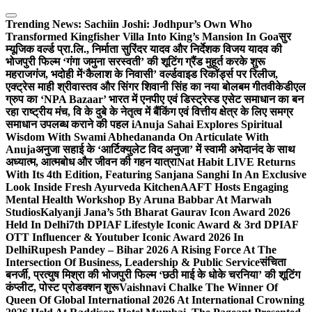
Skip
to
Trending News:
Sachiin Joshi: Jodhpur’s Own Who
content
Transformed Kingfisher Villa Into King’s Mansion In Goa
सुर
म्यूजिक वर्ल्ड प्रा.लि., निर्माता सुरिंदर यादव और निर्देशक विजय यादव की
भोजपुरी फिल्म ‘गंगा जमुना सरस्वती’ की शूटिंग ग्रैंड मुहूर्त करके शुरू
महराजगंज, भदोही में
‘कैलाश के निवासी’ वर्ल्डवाइड रिकॉर्ड्स पर रिलीज,
एक्ट्रेस माही श्रीवास्तव और सिंगर शिवानी सिंह का नया बोलबम गीत
वीकेडीएल
ग्रुप का ‘NPA Bazaar’ भारत में एनपीए एवं डिस्ट्रेस्ड एसेट समाधान का बन
रहा राष्ट्रीय मंच, वि के दुबे के नेतृत्व में बैंकिंग एवं वित्तीय क्षेत्र के लिए समग्र
समाधान उपलब्ध कराने की पहल i
Anuja Sahai Explores Spiritual
Wisdom With Swami Abhedananda On Articulate With
Anuja
अनुजा सहाई के ‘आर्टिक्युलेट विद अनुजा’ में स्वामी अभेदानंद के साथ
अध्यात्म, आत्मबोध और जीवन की गहन यात्रा
Nat Habit LIVE Returns
With Its 4th Edition, Featuring Sanjana Sanghi In An Exclusive
Look Inside Fresh Ayurveda Kitchen
AAFT Hosts Engaging
Mental Health Workshop By Aruna Babbar At Marwah
Studios
Kalyanji Jana’s 5th Bharat Gaurav Icon Award 2026
Held In Delhi
7th DPIAF Lifestyle Iconic Award & 3rd DPIAF
OTT Influencer & Youtuber Iconic Award 2026 In
Delhi
Rupesh Pandey – Bihar 2026 A Rising Force At The
Intersection Of Business, Leadership & Public Service
संचिता
बनर्जी, प्रत्युष मिश्रा की भोजपुरी फिल्म ‘छठी माई के धोके चरनिया’ की शूटिंग
कंप्लीट, पोस्ट प्रोडक्शन शुरू
Vaishnavi Chalke The Winner Of
Queen Of Global International 2026 At International Crowning