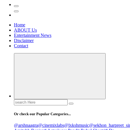
Home
ABOUT Us
Entertainment News
Disclaimer
Contact
Search
for:
Or check our Popular Categories...
@arshnaagra
@cinemixlabs
@lxkshmusic
@sekhon_harpreet_si