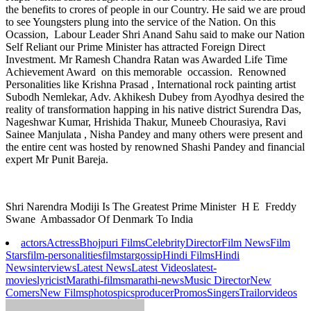
the benefits to crores of people in our Country. He said we are proud
to see Youngsters plung into the service of the Nation. On this
Ocassion, Labour Leader Shri Anand Sahu said to make our Nation
Self Reliant our Prime Minister has attracted Foreign Direct
Investment. Mr Ramesh Chandra Ratan was Awarded Life Time
Achievement Award on this memorable occassion. Renowned
Personalities like Krishna Prasad , International rock painting artist
Subodh Nemlekar, Adv. Akhikesh Dubey from Ayodhya desired the
reality of transformation happing in his native district Surendra Das,
Nageshwar Kumar, Hrishida Thakur, Muneeb Chourasiya, Ravi
Sainee Manjulata , Nisha Pandey and many others were present and
the entire cent was hosted by renowned Shashi Pandey and financial
expert Mr Punit Bareja.
Shri Narendra Modiji Is The Greatest Prime Minister H E Freddy
Swane Ambassador Of Denmark To India
actors
Actress
Bhojpuri Films
Celebrity
Director
Film News
Film
Stars
film-personalities
filmstar
gossip
Hindi Films
Hindi
News
interviews
Latest News
Latest Videos
latest-
movies
lyricist
Marathi-films
marathi-news
Music Director
New
Comers
New Films
photos
pics
producer
Promos
Singers
Trailor
videos