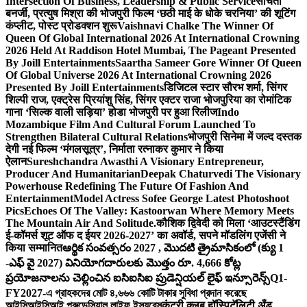
Intersection Of Business, Leadership & Public Service
संचिता
बनर्जी, प्रत्युष मिश्रा की भोजपुरी फिल्म ‘छठी माई के धोके चरनिया’ की शूटिंग
कंप्लीट, पोस्ट प्रोडक्शन शुरू
Vaishnavi Chalke The Winner Of
Queen Of Global International 2026 At International Crowning
2026 Held At Raddison Hotel Mumbai, The Pageant Presented
By Joill Entertainments
Saartha Sameer Gore Winner Of Queen
Of Global Universe 2026 At International Crowning 2026
Presented By Joill Entertainments
डिजिटल स्टार सौरभ शर्मा, सिंगर
शिल्पी राज, एक्ट्रेस प्रियांशु सिंह, सिंगर एक्टर राजा भोजपुरिया का रोमांटिक
गाना ‘सिल्क वाली सड़िया’ होडा भोजपुरी पर हुआ रिलीज
Indo
Mozambique Film And Cultural Forum Launched To
Strengthen Bilateral Cultural Relations
भोजपुरी सिनेमा में जल्द दस्तक
देगी नई फिल्म ‘मंगलसूत्र’, निर्माता रत्नाकर कुमार ने किया
ऐलान
Sureshchandra Awasthi A Visionary Entrepreneur,
Producer And Humanitarian
Deepak Chaturvedi The Visionary
Powerhouse Redefining The Future Of Fashion And
Entertainment
Model Actress Sofee George Latest Photoshoot
Pics
Echoes Of The Valley: Kastoorwan Where Memory Meets
The Mountain Air And Solitude.
कौशिक द्विवेदी को मिला ‘आउटस्टैंडिंग
ई-कॉमर्स शूट ऑफ द ईयर 2026-2027’ का अवॉर्ड, सपने मॉडलिंग एजेंसी ने
किया सम्मानित
ఆర్థిక సంవత్సరం 2027 , మొదటి త్రైమాసికంలో (క్యు 1
-ఎఫ్ వై 2027) వినియోగదారులకు మొత్తం రూ. 4,666 కోట్ల
ప్రయోజనాలను చెల్లించిన ఐసిఐసిఐ ప్రుడెన్షియల్ లైఫ్ ఇన్సూరెన్స్
Q1-
FY2027-এ গ্রাহকদের মোট ৪,৬৬৬ কোটি টাকার সুবিধা প্রদান করেছে
আইসিআইসিআই প্রুডেন্সিয়াল লাইফ ইন্স্যুরেন্স
कंट्री क्लब हॉस्पिटॅलिटी अँड