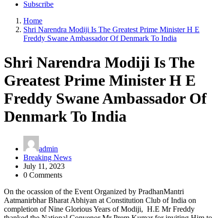
Subscribe
Home
Shri Narendra Modiji Is The Greatest Prime Minister H E
Freddy Swane Ambassador Of Denmark To India
Shri Narendra Modiji Is The
Greatest Prime Minister H E
Freddy Swane Ambassador Of
Denmark To India
admin
Breaking News
July 11, 2023
0 Comments
On the ocassion of the Event Organized by PradhanMantri
Aatmanirbhar Bharat Abhiyan at Constitution Club of India on
completion of Nine Glorious Years of Modiji, H.E Mr Freddy
thanked the National Convenor Mr Prem Kumar for inviting Him to