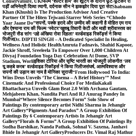
Conservatoire, UK
फिल्म ‘शेल्टर होम’ की शूटिंग के दौरान फूट-फूटकर रो
पड़ीं अभिनेत्री दिव्या त्यागी, दर्दनाक सीन ने झकझोर दिया पूरा सेट
Shabnam
Khan (Khushi) Is The Production Advisor And Creative
Partner Of The Hiten Tejwani-Starrer Web Series “Chhodo
Yaar Jaane Do”
सपनों, पक्के इरादे और उम्मीद की कहानी है मोहित एम राय
और ऐश्याना राय की फिल्म ‘स्वेटर’
खुशबू तिवारी केटी और माही श्रीवास्तव का
भोजपुरी सैड सांग ‘उहे अंखिया रोवा दिहला’ वर्ल्डवाइड रिकॉर्ड्स ने किया
रिलीज
Dr. DIPTII SINGH – A Dedicated Specialist In Healing,
Wellness And Holistic Health
Amruta Fadnavis, Shahid Kapoor,
Jackie Shroff, Sreeleela To Empower Over 1,000 Children At
Divyaj Foundation Yoga Day Celebration At Dome, SVP
Stadium, Worli
इशिका टोरिया और सृष्टि भारती का भोजपुरी लोकगीत ‘लव
यू कहबे करब’ वर्ल्डवाइड रिकॉर्ड्स ने किया रिलीज
संघर्ष, आत्मविश्वास और
सपनों की उड़ान का नाम है मोनिका सुराजी
“From Hollywood To India:
Wins Deus Unveils ‘The Cinema – A Brief History’” Most
Cinematic And Professional Choice For Media
Kakali
Bhattacharya Unveils Glam Beat 2.0 With Archana Gautam,
Mehjabeen Khan, Nandita Puri And RJ Anurag Pandey In
Mumbai
“Where Silence Becomes Form” Solo Show of
Paintings By contemporary artist Nidhi Sharma in Jehangir
Art Gallery
“Pigments And Paradox” A Group Exhibition Of
Paintings By 6 Contemporary Artists In Jehangir Art
Gallery
“Florals & Forms” A Group Exhibition Of Paintings By
Sudha Barshikar, Nanda Pathak, Sohnal V. Saxena, Janhavi
Bhide In Jehangir Art Gallery
Producers Dr. Vimal Raj Mathur