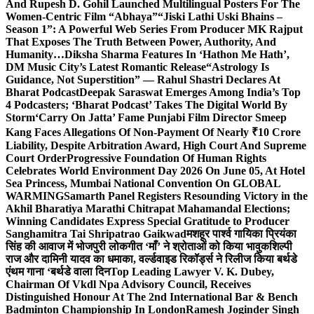
And Rupesh D. Gohil Launched Multilingual Posters For The
Women-Centric Film “Abhaya”
“Jiski Lathi Uski Bhains –
Season 1”: A Powerful Web Series From Producer MK Rajput
That Exposes The Truth Between Power, Authority, And
Humanity…
Diksha Sharma Features In ‘Hathon Me Hath’,
DM Music City’s Latest Romantic Release
“Astrology Is
Guidance, Not Superstition” — Rahul Shastri Declares At
Bharat Podcast
Deepak Saraswat Emerges Among India’s Top
4 Podcasters; ‘Bharat Podcast’ Takes The Digital World By
Storm
‘Carry On Jatta’ Fame Punjabi Film Director Smeep
Kang Faces Allegations Of Non-Payment Of Nearly ₹10 Crore
Liability, Despite Arbitration Award, High Court And Supreme
Court Order
Progressive Foundation Of Human Rights
Celebrates World Environment Day 2026 On June 05, At Hotel
Sea Princess, Mumbai National Convention On GLOBAL
WARMING
Samarth Panel Registers Resounding Victory in the
Akhil Bharatiya Marathi Chitrapat Mahamandal Elections;
Winning Candidates Express Special Gratitude to Producer
Sanghamitra Tai Shripatrao Gaikwad
मशहूर पार्श्व गायिका प्रियंका
सिंह की आवाज में भोजपुरी लोकगीत ‘माँ’ ने श्रोताओं को किया भावुक
शिल्पी
राज और दामिनी यादव का धमाका, वर्ल्डवाइड रिकॉर्ड्स ने रिलीज किया बर्थडे
एंथम गाना ‘बर्थडे वाला दिन
Top Leading Lawyer V. K. Dubey,
Chairman Of Vkdl Npa Advisory Council, Receives
Distinguished Honour At The 2nd International Bar & Bench
Badminton Championship In London
Ramesh Joginder Singh