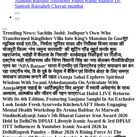
Amitabh Ranjan
# Astrologer Pandit Rahul Shastri
# Dr.
Santosh Raosaheb Chavan mumbai
Trending News:
Sachiin Joshi: Jodhpur’s Own Who
Transformed Kingfisher Villa Into King’s Mansion In Goa
सुर
म्यूजिक वर्ल्ड प्रा.लि., निर्माता सुरिंदर यादव और निर्देशक विजय यादव की
भोजपुरी फिल्म ‘गंगा जमुना सरस्वती’ की शूटिंग ग्रैंड मुहूर्त करके शुरू
महराजगंज, भदोही में
‘कैलाश के निवासी’ वर्ल्डवाइड रिकॉर्ड्स पर रिलीज,
एक्ट्रेस माही श्रीवास्तव और सिंगर शिवानी सिंह का नया बोलबम गीत
वीकेडीएल
ग्रुप का ‘NPA Bazaar’ भारत में एनपीए एवं डिस्ट्रेस्ड एसेट समाधान का बन
रहा राष्ट्रीय मंच, वि के दुबे के नेतृत्व में बैंकिंग एवं वित्तीय क्षेत्र के लिए समग्र
समाधान उपलब्ध कराने की पहल i
Anuja Sahai Explores Spiritual
Wisdom With Swami Abhedananda On Articulate With
Anuja
अनुजा सहाई के ‘आर्टिक्युलेट विद अनुजा’ में स्वामी अभेदानंद के साथ
अध्यात्म, आत्मबोध और जीवन की गहन यात्रा
Nat Habit LIVE Returns
With Its 4th Edition, Featuring Sanjana Sanghi In An Exclusive
Look Inside Fresh Ayurveda Kitchen
AAFT Hosts Engaging
Mental Health Workshop By Aruna Babbar At Marwah
Studios
Kalyanji Jana’s 5th Bharat Gaurav Icon Award 2026
Held In Delhi
7th DPIAF Lifestyle Iconic Award & 3rd DPIAF
OTT Influencer & Youtuber Iconic Award 2026 In
Delhi
Rupesh Pandey – Bihar 2026 A Rising Force At The