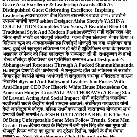
Grace Asia Excellence & Leadership Awards 2026 As
Distinguished Guest Celebrating Excellence. Inspiring
Leadership
महाराष्ट्राच्या वीज वितरण व्यवस्थेवर वाढता ताण : तातडीने
उपाययोजनांची गरज
Fashion Designer Aisha Shetty’s YASHNA
COLLECTION Completes Two Years, A Beautiful Blend Of
Traditional Style And Modern Fashion
एक्ट्रेस माही श्रीवास्तव और
सिंगर सृष्टी भारती का भोजपुरी लोकगीत ‘गवना वीएस खेलवना’ ने पार किया 10
मिलियन व्यूज का आंकड़ा
वर्ल्डवाइड रिकॉर्ड्स भोजपुरी का नया धमाकेदार गाना
जल्द, दुबई की खूबसूरत लोकेशन्स पर हो रही है शूटिंग
फिल्म जगत के प्रख्यात
अशफ़ाक खोपेकर को मिला महाराष्ट्र के राज्यपाल सी.पी. राधाकृष्णन के हाथों
‘बेस्ट बॉलीवुड एक्टिविस्ट’ का प्रतिष्ठित सम्मान
Rahul Deshpande’s
Abhangawari Resonates Through A Packed Shanmukhananda
Hall
राहुल देशपांडे की ‘अभंगवारी’ ने शन्मुखानंद हॉल को भक्तिरस से सराबोर
किया
राहुल देशपांडे यांच्या ‘अभंगवारी’ने शन्मुखानंद सभागृह भक्तिरसात न्हाऊन
निघाले
Hollywood And Bollywood Leaders Join Forces With
Anti-Hunger CEO For Historic White House Discussions On
American Hunger Crisis
PALLAVI THORAVE: A Rising Star
Of Lavani, Acting And Social Impact !
मोशी दुर्घटनेतील जखमींच्या
मदतीसाठी धावले केंद्रीय मंत्री रामदास आठवले; संघमित्रा गायकवाड यांनी
केले जननेतृत्वाचे कौतुक, महिला सक्षमीकरणासाठी शासनाच्या योजनांचा लाभ
देण्याची केली मागणी
RAJESHH DATTATRYA BHUJLE The Art
Of Being Unforgettable Some Men Follow Trends. Some Men
Create Them
विजय यादव के निर्देशन में बनी प्रेम सिंह और रक्षा गुप्ता की
भोजपुरी फिल्म ‘जोरू का गुलाम’ का ट्रेलर रिलीज, दर्शकों के बीच मचाया
धमाल
New York State Honours Global Peace Leader His