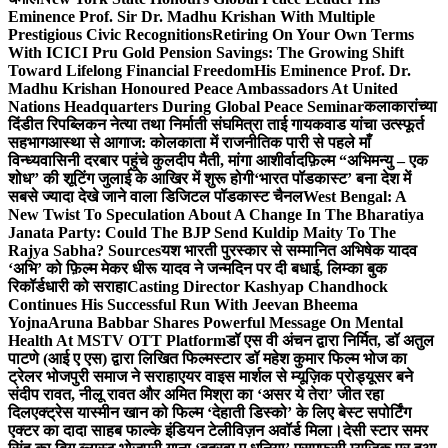
Eminence Prof. Sir Dr. Madhu Krishan With Multiple
Prestigious Civic Recognitions
Retiring On Your Own Terms
With ICICI Pru Gold Pension Savings: The Growing Shift
Toward Lifelong Financial Freedom
His Eminence Prof. Dr.
Madhu Krishan Honoured Peace Ambassadors At United
Nations Headquarters During Global Peace Seminar
कलाकारांच्या
दिंडीत रिपब्लिकन नेत्या तथा निर्माती संघमित्रा ताई गायकवाड यांचा उत्स्फूर्त
सहभाग
आस्था से आगाज: कोलकाता में राजनीतिक पारी से पहले माँ
विन्ध्यवासिनी दरबार पहुंचे कुलदीप मैती, मांगा आशीर्वाद
फ़िल्म “अभिमन्यु – एक
शोध” की शूटिंग जुलाई के आखिर में शुरू होगी
‘भारत पॉडकास्ट’ बना देश में
सबसे ज्यादा देखे जाने वाला डिजिटल पॉडकास्ट चैनल
West Bengal: A
New Twist To Speculation About A Change In The Bharatiya
Janata Party: Could The BJP Send Kuldip Maity To The
Rajya Sabha? Sources
यश भारती पुरस्कार से सम्मानित अभिषेक यादव
‘अभि’ को फ़िल्म मेकर धीरू यादव ने जन्मदिन पर दी बधाई, लिम्का बुक
रिकॉर्डधारी को सराहा
Casting Director Kashyap Chandhock
Continues His Successful Run With Jeevan Bheema
Yojna
Aruna Babbar Shares Powerful Message On Mental
Health At MSTV OTT Platform
डॉ एस वी अंचन द्वारा निर्मित, डॉ अतुल
पाटणे (आई ए एस) द्वारा लिखित फिल्मस्टार डॉ महेश कुमार फिल्म भोज का
ट्रेलर भोजपुरी समाज ने सराहा
एयर वाइस मार्शल से म्यूज़िक प्रोड्यूसर बने
संदीप रावत, नीलू रावत और अमित मिश्रा का ‘असर ये तेरा’ जीत रहा
दिल
एक्ट्रेस यास्मीन खान को फिल्म ‘देहाती डिस्को’ के लिए बेस्ट सपोर्टिंग
एक्टर का दादा साहब फाल्के इंडियन टेलीविज़न अवॉर्ड मिला।
देसी स्टार समर