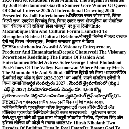
2026 Held At Raddison Hotel Mumbai, The Pageant Presented
By Joill Entertainments
Saartha Sameer Gore Winner Of Queen
Of Global Universe 2026 At International Crowning 2026
Presented By Joill Entertainments
डिजिटल स्टार सौरभ शर्मा, सिंगर
शिल्पी राज, एक्ट्रेस प्रियांशु सिंह, सिंगर एक्टर राजा भोजपुरिया का रोमांटिक
गाना ‘सिल्क वाली सड़िया’ होडा भोजपुरी पर हुआ रिलीज
Indo
Mozambique Film And Cultural Forum Launched To
Strengthen Bilateral Cultural Relations
भोजपुरी सिनेमा में जल्द दस्तक
देगी नई फिल्म ‘मंगलसूत्र’, निर्माता रत्नाकर कुमार ने किया
ऐलान
Sureshchandra Awasthi A Visionary Entrepreneur,
Producer And Humanitarian
Deepak Chaturvedi The Visionary
Powerhouse Redefining The Future Of Fashion And
Entertainment
Model Actress Sofee George Latest Photoshoot
Pics
Echoes Of The Valley: Kastoorwan Where Memory Meets
The Mountain Air And Solitude.
कौशिक द्विवेदी को मिला ‘आउटस्टैंडिंग
ई-कॉमर्स शूट ऑफ द ईयर 2026-2027’ का अवॉर्ड, सपने मॉडलिंग एजेंसी ने
किया सम्मानित
ఆర్థిక సంవత్సరం 2027 , మొదటి త్రైమాసికంలో (క్యు 1
-ఎఫ్ వై 2027) వినియోగదారులకు మొత్తం రూ. 4,666 కోట్ల
ప్రయోజనాలను చెల్లించిన ఐసిఐసిఐ ప్రుడెన్షియల్ లైఫ్ ఇన్సూరెన్స్
Q1-
FY2027-এ গ্রাহকদের মোট ৪,৬৬৬ কোটি টাকার সুবিধা প্রদান করেছে
আইসিআইসিআই প্রুডেন্সিয়াল লাইফ ইন্স্যুরেন্স
कंट्री क्लब हॉस्पिटॅलिटी अँड
हॉलिडेज प्रायव्हेट लिमिटेडने कंट्री क्लब मास्टरकार्ड – तुर्कस्तान सादर
केले.
जुग-जुग जीने की दुआ वाला भोजपुरी लोकगीत रिलीज, प्रियंका सिंह और
इशिका तोरिया की जोड़ी ने मचाया धमाल
Mr. Hitesh Nihalani: Two
Decades Of Building Trust In Real Estate
Dr. Basant Goel To