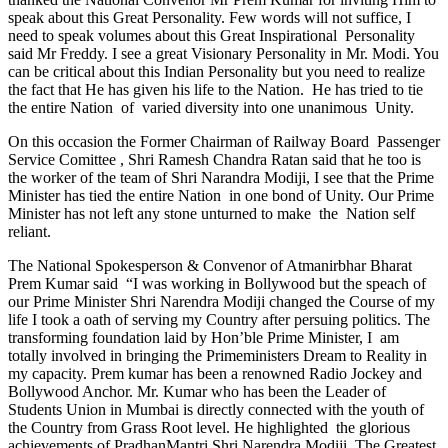
speak about this Great Personality. Few words will not suffice, I
need to speak volumes about this Great Inspirational Personality
said Mr Freddy. I see a great Visionary Personality in Mr. Modi. You
can be critical about this Indian Personality but you need to realize
the fact that He has given his life to the Nation. He has tried to tie
the entire Nation of varied diversity into one unanimous Unity.
On this occasion the Former Chairman of Railway Board Passenger
Service Comittee , Shri Ramesh Chandra Ratan said that he too is
the worker of the team of Shri Narandra Modiji, I see that the Prime
Minister has tied the entire Nation in one bond of Unity. Our Prime
Minister has not left any stone unturned to make the Nation self
reliant.
The National Spokesperson & Convenor of Atmanirbhar Bharat
Prem Kumar said “I was working in Bollywood but the speach of
our Prime Minister Shri Narendra Modiji changed the Course of my
life I took a oath of serving my Country after persuing politics. The
transforming foundation laid by Hon’ble Prime Minister, I am
totally involved in bringing the Primeministers Dream to Reality in
my capacity. Prem kumar has been a renowned Radio Jockey and
Bollywood Anchor. Mr. Kumar who has been the Leader of
Students Union in Mumbai is directly connected with the youth of
the Country from Grass Root level. He highlighted the glorious
achievements of PradhanMantri Shri Narendra Modiji. The Greatest