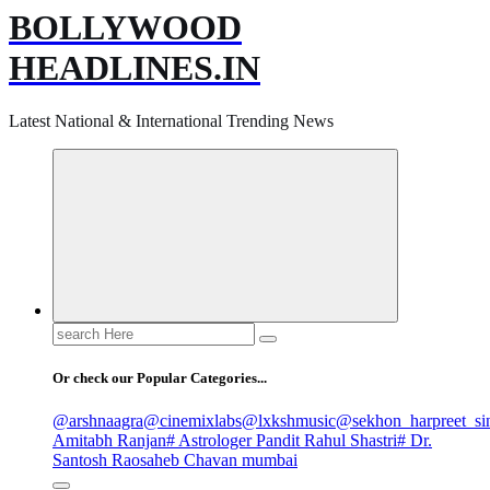
BOLLYWOOD
HEADLINES.IN
Latest National & International Trending News
Search
for:
Or check our Popular Categories...
@arshnaagra
@cinemixlabs
@lxkshmusic
@sekhon_harpreet_si
Amitabh Ranjan
# Astrologer Pandit Rahul Shastri
# Dr.
Santosh Raosaheb Chavan mumbai