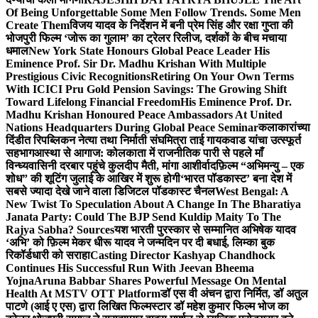
Of Being Unforgettable Some Men Follow Trends. Some Men
Create Them
विजय यादव के निर्देशन में बनी प्रेम सिंह और रक्षा गुप्ता की
भोजपुरी फिल्म ‘जोरू का गुलाम’ का ट्रेलर रिलीज, दर्शकों के बीच मचाया
धमाल
New York State Honours Global Peace Leader His
Eminence Prof. Sir Dr. Madhu Krishan With Multiple
Prestigious Civic Recognitions
Retiring On Your Own Terms
With ICICI Pru Gold Pension Savings: The Growing Shift
Toward Lifelong Financial Freedom
His Eminence Prof. Dr.
Madhu Krishan Honoured Peace Ambassadors At United
Nations Headquarters During Global Peace Seminar
कलाकारांच्या
दिंडीत रिपब्लिकन नेत्या तथा निर्माती संघमित्रा ताई गायकवाड यांचा उत्स्फूर्त
सहभाग
आस्था से आगाज: कोलकाता में राजनीतिक पारी से पहले माँ
विन्ध्यवासिनी दरबार पहुंचे कुलदीप मैती, मांगा आशीर्वाद
फ़िल्म “अभिमन्यु – एक
शोध” की शूटिंग जुलाई के आखिर में शुरू होगी
‘भारत पॉडकास्ट’ बना देश में
सबसे ज्यादा देखे जाने वाला डिजिटल पॉडकास्ट चैनल
West Bengal: A
New Twist To Speculation About A Change In The Bharatiya
Janata Party: Could The BJP Send Kuldip Maity To The
Rajya Sabha? Sources
यश भारती पुरस्कार से सम्मानित अभिषेक यादव
‘अभि’ को फ़िल्म मेकर धीरू यादव ने जन्मदिन पर दी बधाई, लिम्का बुक
रिकॉर्डधारी को सराहा
Casting Director Kashyap Chandhock
Continues His Successful Run With Jeevan Bheema
Yojna
Aruna Babbar Shares Powerful Message On Mental
Health At MSTV OTT Platform
डॉ एस वी अंचन द्वारा निर्मित, डॉ अतुल
पाटणे (आई ए एस) द्वारा लिखित फिल्मस्टार डॉ महेश कुमार फिल्म भोज का