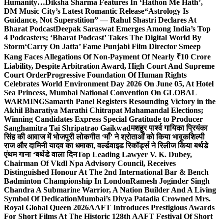
Humanity…
Diksha Sharma Features In ‘Hathon Me Hath’,
DM Music City’s Latest Romantic Release
“Astrology Is
Guidance, Not Superstition” — Rahul Shastri Declares At
Bharat Podcast
Deepak Saraswat Emerges Among India’s Top
4 Podcasters; ‘Bharat Podcast’ Takes The Digital World By
Storm
‘Carry On Jatta’ Fame Punjabi Film Director Smeep
Kang Faces Allegations Of Non-Payment Of Nearly ₹10 Crore
Liability, Despite Arbitration Award, High Court And Supreme
Court Order
Progressive Foundation Of Human Rights
Celebrates World Environment Day 2026 On June 05, At Hotel
Sea Princess, Mumbai National Convention On GLOBAL
WARMING
Samarth Panel Registers Resounding Victory in the
Akhil Bharatiya Marathi Chitrapat Mahamandal Elections;
Winning Candidates Express Special Gratitude to Producer
Sanghamitra Tai Shripatrao Gaikwad
मशहूर पार्श्व गायिका प्रियंका
सिंह की आवाज में भोजपुरी लोकगीत ‘माँ’ ने श्रोताओं को किया भावुक
शिल्पी
राज और दामिनी यादव का धमाका, वर्ल्डवाइड रिकॉर्ड्स ने रिलीज किया बर्थडे
एंथम गाना ‘बर्थडे वाला दिन
Top Leading Lawyer V. K. Dubey,
Chairman Of Vkdl Npa Advisory Council, Receives
Distinguished Honour At The 2nd International Bar & Bench
Badminton Championship In London
Ramesh Joginder Singh
Chandra A Submarine Warrior, A Nation Builder And A Living
Symbol Of Dedication
Mumbai’s Divya Patadia Crowned Mrs.
Royal Global Queen 2026
AAFT Introduces Prestigious Awards
For Short Films At The Historic 128th AAFT Festival Of Short