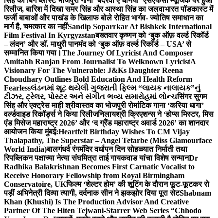
सिंह का बिग ब्लास्ट भोजपुरी गाना ‘बदरवा ए धनिया’ एसएफसी म्यूजिक पर हुआ
रिलीज, बारिश में दिखा समर सिंह और आस्था सिंह का जलवा
भारत पॉडकास्ट में
फर्जी बाबाओं और पाखंड के खिलाफ बोले रोहित भार्गव- ज्योतिष समाधान का
मार्ग है, चमत्कार का नहीं
Sandip Soparrkar At Bishkek International
Film Festival In Kyrgyzstan
बख्तवार कृष्णन को ‘बुक ऑफ़ वर्ल्ड रिकॉर्ड
– लंदन’ और डॉ. माधुरी पानमंद को ‘बुक ऑफ़ वर्ल्ड रिकॉर्ड – USA’ से
सम्मानित किया गया।
The Journey Of Lyricist And Composer
Amitabh Ranjan From Journalist To Welknown Lyricist
A
Visionary For The Vulnerable: J&Ks Daughter Reena
Choudhary Outlines Bold Education And Health Reform
Fearless
લંડનમાં શૂટ થયેલી ગુજરાતી ફિલ્મ “લાયક નાલાયક”નું
ટીઝર, ટ્રેલર, પોસ્ટર અને સંગીત ભવ્ય સમારોહમાં લોન્ચ
सिंगर सुगम
सिंह और एक्ट्रेस माही श्रीवास्तव का भोजपुरी रोमांटिक गाना ‘करिया धागा’
वर्ल्डवाइड रिकॉर्ड्स ने किया रिलीज
निलायश्री क्रिएशन्स ने ‘होप्स मिस्टर, मिस
एंड मिसेज महाराष्ट्र 2026’ और ‘द ग्रैंड महाराष्ट्र अवार्ड 2026’ का शानदार
आयोजन किया मुंबई:
Heartfelt Birthday Wishes To CM Vijay
Thalapathy, The Superstar – Angel Tetarbe (Miss Glamourface
World India)
बालगंधर्व रंगमंदिर वर्धापन दिन सोहळ्यात निर्माती तथा
रिपब्लिकन पक्षाच्या नेत्या संघमित्रा ताई गायकवाड यांचा विशेष सन्मान
Dr
Radhika Balakrishnan Becomes First Carnatic Vocalist to
Receive Honorary Fellowship from Royal Birmingham
Conservatoire, UK
फिल्म ‘शेल्टर होम’ की शूटिंग के दौरान फूट-फूटकर रो
पड़ीं अभिनेत्री दिव्या त्यागी, दर्दनाक सीन ने झकझोर दिया पूरा सेट
Shabnam
Khan (Khushi) Is The Production Advisor And Creative
Partner Of The Hiten Tejwani-Starrer Web Series “Chhodo