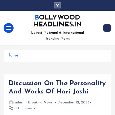
S
k
i
BOLLYWOOD
p
HEADLINES.IN
t
o
Latest National & International
c
Trending News
o
n
Home
t
e
n
t
Discussion On The Personality
And Works Of Hari Joshi
admin
Breaking News
December 12, 2023
0 Comments