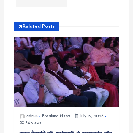
v
i
Related Posts
g
a
t
i
o
n
admin
Breaking News
July 19, 2026
34 views