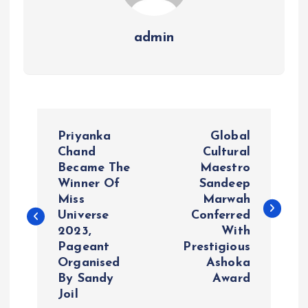
admin
P
Priyanka
Global
o
Chand
Cultural
Became The
Maestro
Winner Of
Sandeep
s
Miss
Marwah
Universe
Conferred
t
2023,
With
Pageant
Prestigious
n
Organised
Ashoka
By Sandy
Award
a
Joil