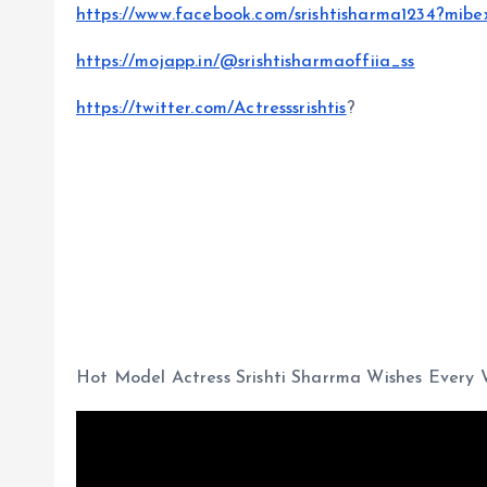
https://www.facebook.com/srishtisharma1234?mi
https://mojapp.in/@srishtisharmaoffiia_ss
https://twitter.com/Actresssrishtis
?
Hot Model Actress Srishti Sharrma Wishes Eve