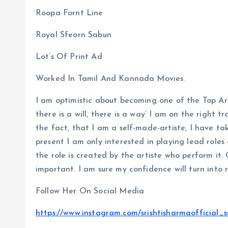
Roopa Fornt Line
Royal Sfeorn Sabun
Lot’s Of Print Ad
Worked In Tamil And Kannada Movies.
I am optimistic about becoming one of the Top Art
there is a will, there is a way’ I am on the right t
the fact, that I am a self-made-artiste, I have ta
present I am only interested in playing lead roles
the role is created by the artiste who perform it
important. I am sure my confidence will turn into 
Follow Her On Social Media
https://www.instagram.com/srishtisharmaofficial_s