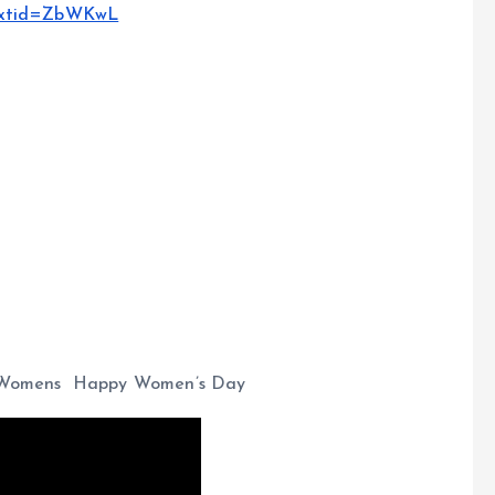
bextid=ZbWKwL
ry Womens Happy Women’s Day