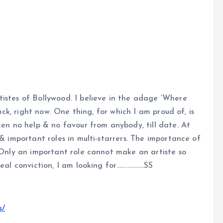
istes of Bollywood. I believe in the adage ‘Where
rack, right now. One thing, for which I am proud of, is
ken no help & no favour from anybody, till date. At
 & important roles in multi-starrers. The importance of
. Only an important role cannot make an artiste so
real conviction, I am looking for………………SS
s/