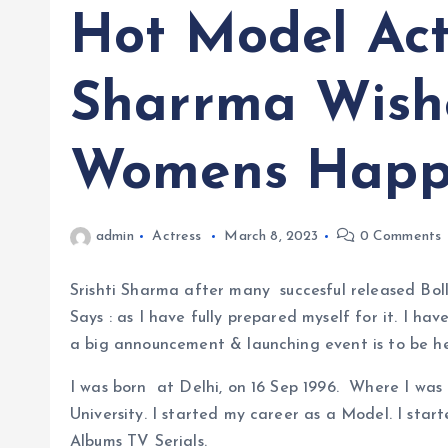
Hot Model Actr
Sharrma Wish
Womens Happ
admin
Actress
March 8, 2023
0 Comments
Srishti Sharma after many succesful released Bo
Says : as I have fully prepared myself for it. I ha
a big announcement & launching event is to be h
I was born at Delhi, on 16 Sep 1996. Where I was
University. I started my career as a Model. I sta
Albums TV Serials.