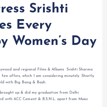
ess Srishti
es Every
y Women’s Day
llywood and regional Films & Albums Srishti Sharma
ve few offers, which I am considering minutely. Shortly
eld with Big Bang & Bash.
 brought up & did my graduation from Delhi
rted with ACC Cement & B.S.N.L. apart from Music