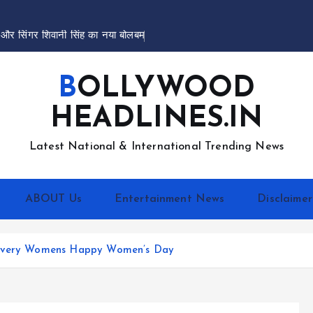
औ
र
स
ग
र
श
व
न
स
ह
क
न
य
ब
ल
ब
म
ग
त
BOLLYWOOD
HEADLINES.IN
Latest National & International Trending News
ABOUT Us
Entertainment News
Disclaimer
s Every Womens Happy Women’s Day