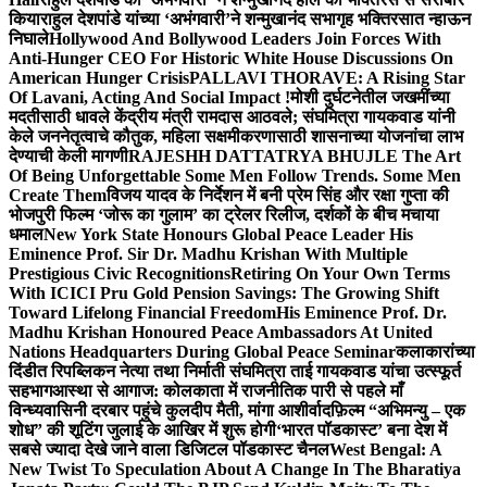
किया
राहुल देशपांडे यांच्या ‘अभंगवारी’ने शन्मुखानंद सभागृह भक्तिरसात न्हाऊन
निघाले
Hollywood And Bollywood Leaders Join Forces With
Anti-Hunger CEO For Historic White House Discussions On
American Hunger Crisis
PALLAVI THORAVE: A Rising Star
Of Lavani, Acting And Social Impact !
मोशी दुर्घटनेतील जखमींच्या
मदतीसाठी धावले केंद्रीय मंत्री रामदास आठवले; संघमित्रा गायकवाड यांनी
केले जननेतृत्वाचे कौतुक, महिला सक्षमीकरणासाठी शासनाच्या योजनांचा लाभ
देण्याची केली मागणी
RAJESHH DATTATRYA BHUJLE The Art
Of Being Unforgettable Some Men Follow Trends. Some Men
Create Them
विजय यादव के निर्देशन में बनी प्रेम सिंह और रक्षा गुप्ता की
भोजपुरी फिल्म ‘जोरू का गुलाम’ का ट्रेलर रिलीज, दर्शकों के बीच मचाया
धमाल
New York State Honours Global Peace Leader His
Eminence Prof. Sir Dr. Madhu Krishan With Multiple
Prestigious Civic Recognitions
Retiring On Your Own Terms
With ICICI Pru Gold Pension Savings: The Growing Shift
Toward Lifelong Financial Freedom
His Eminence Prof. Dr.
Madhu Krishan Honoured Peace Ambassadors At United
Nations Headquarters During Global Peace Seminar
कलाकारांच्या
दिंडीत रिपब्लिकन नेत्या तथा निर्माती संघमित्रा ताई गायकवाड यांचा उत्स्फूर्त
सहभाग
आस्था से आगाज: कोलकाता में राजनीतिक पारी से पहले माँ
विन्ध्यवासिनी दरबार पहुंचे कुलदीप मैती, मांगा आशीर्वाद
फ़िल्म “अभिमन्यु – एक
शोध” की शूटिंग जुलाई के आखिर में शुरू होगी
‘भारत पॉडकास्ट’ बना देश में
सबसे ज्यादा देखे जाने वाला डिजिटल पॉडकास्ट चैनल
West Bengal: A
New Twist To Speculation About A Change In The Bharatiya