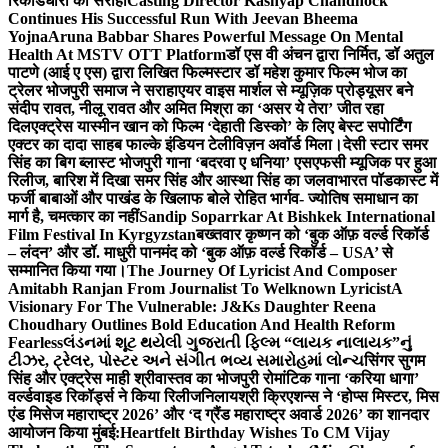
रिकॉर्डधारी को सराहा
Casting Director Kashyap Chandhock
Continues His Successful Run With Jeevan Bheema
Yojna
Aruna Babbar Shares Powerful Message On Mental
Health At MSTV OTT Platform
डॉ एस वी अंचन द्वारा निर्मित, डॉ अतुल
पाटणे (आई ए एस) द्वारा लिखित फिल्मस्टार डॉ महेश कुमार फिल्म भोज का
ट्रेलर भोजपुरी समाज ने सराहा
एयर वाइस मार्शल से म्यूज़िक प्रोड्यूसर बने
संदीप रावत, नीलू रावत और अमित मिश्रा का ‘असर ये तेरा’ जीत रहा
दिल
एक्ट्रेस यास्मीन खान को फिल्म ‘देहाती डिस्को’ के लिए बेस्ट सपोर्टिंग
एक्टर का दादा साहब फाल्के इंडियन टेलीविज़न अवॉर्ड मिला।
देसी स्टार समर
सिंह का बिग ब्लास्ट भोजपुरी गाना ‘बदरवा ए धनिया’ एसएफसी म्यूजिक पर हुआ
रिलीज, बारिश में दिखा समर सिंह और आस्था सिंह का जलवा
भारत पॉडकास्ट में
फर्जी बाबाओं और पाखंड के खिलाफ बोले रोहित भार्गव- ज्योतिष समाधान का
मार्ग है, चमत्कार का नहीं
Sandip Soparrkar At Bishkek International
Film Festival In Kyrgyzstan
बख्तवार कृष्णन को ‘बुक ऑफ़ वर्ल्ड रिकॉर्ड
– लंदन’ और डॉ. माधुरी पानमंद को ‘बुक ऑफ़ वर्ल्ड रिकॉर्ड – USA’ से
सम्मानित किया गया।
The Journey Of Lyricist And Composer
Amitabh Ranjan From Journalist To Welknown Lyricist
A
Visionary For The Vulnerable: J&Ks Daughter Reena
Choudhary Outlines Bold Education And Health Reform
Fearless
લંડનમાં શૂટ થયેલી ગુજરાતી ફિલ્મ “લાયક નાલાયક”નું
ટીઝર, ટ્રેલર, પોસ્ટર અને સંગીત ભવ્ય સમારોહમાં લોન્ચ
सिंगर सुगम
सिंह और एक्ट्रेस माही श्रीवास्तव का भोजपुरी रोमांटिक गाना ‘करिया धागा’
वर्ल्डवाइड रिकॉर्ड्स ने किया रिलीज
निलायश्री क्रिएशन्स ने ‘होप्स मिस्टर, मिस
एंड मिसेज महाराष्ट्र 2026’ और ‘द ग्रैंड महाराष्ट्र अवार्ड 2026’ का शानदार
आयोजन किया मुंबई:
Heartfelt Birthday Wishes To CM Vijay