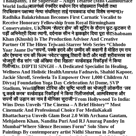
Thalapathy, The Superstar – Angel Tetarbe (Miss Glamourface
World India)
बालगंधर्व रंगमंदिर वर्धापन दिन सोहळ्यात निर्माती तथा
रिपब्लिकन पक्षाच्या नेत्या संघमित्रा ताई गायकवाड यांचा विशेष सन्मान
Dr
Radhika Balakrishnan Becomes First Carnatic Vocalist to
Receive Honorary Fellowship from Royal Birmingham
Conservatoire, UK
फिल्म ‘शेल्टर होम’ की शूटिंग के दौरान फूट-फूटकर रो
पड़ीं अभिनेत्री दिव्या त्यागी, दर्दनाक सीन ने झकझोर दिया पूरा सेट
Shabnam
Khan (Khushi) Is The Production Advisor And Creative
Partner Of The Hiten Tejwani-Starrer Web Series “Chhodo
Yaar Jaane Do”
सपनों, पक्के इरादे और उम्मीद की कहानी है मोहित एम राय
और ऐश्याना राय की फिल्म ‘स्वेटर’
खुशबू तिवारी केटी और माही श्रीवास्तव का
भोजपुरी सैड सांग ‘उहे अंखिया रोवा दिहला’ वर्ल्डवाइड रिकॉर्ड्स ने किया
रिलीज
Dr. DIPTII SINGH – A Dedicated Specialist In Healing,
Wellness And Holistic Health
Amruta Fadnavis, Shahid Kapoor,
Jackie Shroff, Sreeleela To Empower Over 1,000 Children At
Divyaj Foundation Yoga Day Celebration At Dome, SVP
Stadium, Worli
इशिका टोरिया और सृष्टि भारती का भोजपुरी लोकगीत ‘लव
यू कहबे करब’ वर्ल्डवाइड रिकॉर्ड्स ने किया रिलीज
संघर्ष, आत्मविश्वास और
सपनों की उड़ान का नाम है मोनिका सुराजी
“From Hollywood To India:
Wins Deus Unveils ‘The Cinema – A Brief History’” Most
Cinematic And Professional Choice For Media
Kakali
Bhattacharya Unveils Glam Beat 2.0 With Archana Gautam,
Mehjabeen Khan, Nandita Puri And RJ Anurag Pandey In
Mumbai
“Where Silence Becomes Form” Solo Show of
Paintings By contemporary artist Nidhi Sharma in Jehangir