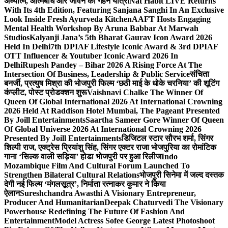
अध्यात्म, आत्मबोध और जीवन की गहन यात्रा
Nat Habit LIVE Returns
With Its 4th Edition, Featuring Sanjana Sanghi In An Exclusive
Look Inside Fresh Ayurveda Kitchen
AAFT Hosts Engaging
Mental Health Workshop By Aruna Babbar At Marwah
Studios
Kalyanji Jana’s 5th Bharat Gaurav Icon Award 2026
Held In Delhi
7th DPIAF Lifestyle Iconic Award & 3rd DPIAF
OTT Influencer & Youtuber Iconic Award 2026 In
Delhi
Rupesh Pandey – Bihar 2026 A Rising Force At The
Intersection Of Business, Leadership & Public Service
संचिता
बनर्जी, प्रत्युष मिश्रा की भोजपुरी फिल्म ‘छठी माई के धोके चरनिया’ की शूटिंग
कंप्लीट, पोस्ट प्रोडक्शन शुरू
Vaishnavi Chalke The Winner Of
Queen Of Global International 2026 At International Crowning
2026 Held At Raddison Hotel Mumbai, The Pageant Presented
By Joill Entertainments
Saartha Sameer Gore Winner Of Queen
Of Global Universe 2026 At International Crowning 2026
Presented By Joill Entertainments
डिजिटल स्टार सौरभ शर्मा, सिंगर
शिल्पी राज, एक्ट्रेस प्रियांशु सिंह, सिंगर एक्टर राजा भोजपुरिया का रोमांटिक
गाना ‘सिल्क वाली सड़िया’ होडा भोजपुरी पर हुआ रिलीज
Indo
Mozambique Film And Cultural Forum Launched To
Strengthen Bilateral Cultural Relations
भोजपुरी सिनेमा में जल्द दस्तक
देगी नई फिल्म ‘मंगलसूत्र’, निर्माता रत्नाकर कुमार ने किया
ऐलान
Sureshchandra Awasthi A Visionary Entrepreneur,
Producer And Humanitarian
Deepak Chaturvedi The Visionary
Powerhouse Redefining The Future Of Fashion And
Entertainment
Model Actress Sofee George Latest Photoshoot