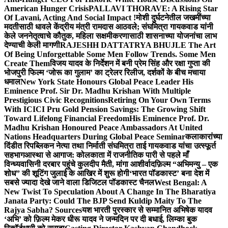
American Hunger Crisis
PALLAVI THORAVE: A Rising Star
Of Lavani, Acting And Social Impact !
मोशी दुर्घटनेतील जखमींच्या
मदतीसाठी धावले केंद्रीय मंत्री रामदास आठवले; संघमित्रा गायकवाड यांनी
केले जननेतृत्वाचे कौतुक, महिला सक्षमीकरणासाठी शासनाच्या योजनांचा लाभ
देण्याची केली मागणी
RAJESHH DATTATRYA BHUJLE The Art
Of Being Unforgettable Some Men Follow Trends. Some Men
Create Them
विजय यादव के निर्देशन में बनी प्रेम सिंह और रक्षा गुप्ता की
भोजपुरी फिल्म ‘जोरू का गुलाम’ का ट्रेलर रिलीज, दर्शकों के बीच मचाया
धमाल
New York State Honours Global Peace Leader His
Eminence Prof. Sir Dr. Madhu Krishan With Multiple
Prestigious Civic Recognitions
Retiring On Your Own Terms
With ICICI Pru Gold Pension Savings: The Growing Shift
Toward Lifelong Financial Freedom
His Eminence Prof. Dr.
Madhu Krishan Honoured Peace Ambassadors At United
Nations Headquarters During Global Peace Seminar
कलाकारांच्या
दिंडीत रिपब्लिकन नेत्या तथा निर्माती संघमित्रा ताई गायकवाड यांचा उत्स्फूर्त
सहभाग
आस्था से आगाज: कोलकाता में राजनीतिक पारी से पहले माँ
विन्ध्यवासिनी दरबार पहुंचे कुलदीप मैती, मांगा आशीर्वाद
फ़िल्म “अभिमन्यु – एक
शोध” की शूटिंग जुलाई के आखिर में शुरू होगी
‘भारत पॉडकास्ट’ बना देश में
सबसे ज्यादा देखे जाने वाला डिजिटल पॉडकास्ट चैनल
West Bengal: A
New Twist To Speculation About A Change In The Bharatiya
Janata Party: Could The BJP Send Kuldip Maity To The
Rajya Sabha? Sources
यश भारती पुरस्कार से सम्मानित अभिषेक यादव
‘अभि’ को फ़िल्म मेकर धीरू यादव ने जन्मदिन पर दी बधाई, लिम्का बुक