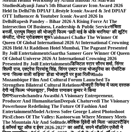
Mental Health Workshop By Aruna Babbar At Marwah
Studios
Kalyanji Jana’s 5th Bharat Gaurav Icon Award 2026
Held In Delhi
7th DPIAF Lifestyle Iconic Award & 3rd DPIAF
OTT Influencer & Youtuber Iconic Award 2026 In
Delhi
Rupesh Pandey – Bihar 2026 A Rising Force At The
Intersection Of Business, Leadership & Public Service
संचिता
बनर्जी, प्रत्युष मिश्रा की भोजपुरी फिल्म ‘छठी माई के धोके चरनिया’ की शूटिंग
कंप्लीट, पोस्ट प्रोडक्शन शुरू
Vaishnavi Chalke The Winner Of
Queen Of Global International 2026 At International Crowning
2026 Held At Raddison Hotel Mumbai, The Pageant Presented
By Joill Entertainments
Saartha Sameer Gore Winner Of Queen
Of Global Universe 2026 At International Crowning 2026
Presented By Joill Entertainments
डिजिटल स्टार सौरभ शर्मा, सिंगर
शिल्पी राज, एक्ट्रेस प्रियांशु सिंह, सिंगर एक्टर राजा भोजपुरिया का रोमांटिक
गाना ‘सिल्क वाली सड़िया’ होडा भोजपुरी पर हुआ रिलीज
Indo
Mozambique Film And Cultural Forum Launched To
Strengthen Bilateral Cultural Relations
भोजपुरी सिनेमा में जल्द दस्तक
देगी नई फिल्म ‘मंगलसूत्र’, निर्माता रत्नाकर कुमार ने किया
ऐलान
Sureshchandra Awasthi A Visionary Entrepreneur,
Producer And Humanitarian
Deepak Chaturvedi The Visionary
Powerhouse Redefining The Future Of Fashion And
Entertainment
Model Actress Sofee George Latest Photoshoot
Pics
Echoes Of The Valley: Kastoorwan Where Memory Meets
The Mountain Air And Solitude.
कौशिक द्विवेदी को मिला ‘आउटस्टैंडिंग
ई-कॉमर्स शूट ऑफ द ईयर 2026-2027’ का अवॉर्ड, सपने मॉडलिंग एजेंसी ने