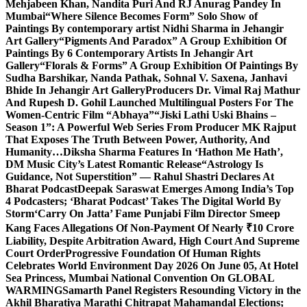
Mehjabeen Khan, Nandita Puri And RJ Anurag Pandey In
Mumbai
“Where Silence Becomes Form” Solo Show of
Paintings By contemporary artist Nidhi Sharma in Jehangir
Art Gallery
“Pigments And Paradox” A Group Exhibition Of
Paintings By 6 Contemporary Artists In Jehangir Art
Gallery
“Florals & Forms” A Group Exhibition Of Paintings By
Sudha Barshikar, Nanda Pathak, Sohnal V. Saxena, Janhavi
Bhide In Jehangir Art Gallery
Producers Dr. Vimal Raj Mathur
And Rupesh D. Gohil Launched Multilingual Posters For The
Women-Centric Film “Abhaya”
“Jiski Lathi Uski Bhains –
Season 1”: A Powerful Web Series From Producer MK Rajput
That Exposes The Truth Between Power, Authority, And
Humanity…
Diksha Sharma Features In ‘Hathon Me Hath’,
DM Music City’s Latest Romantic Release
“Astrology Is
Guidance, Not Superstition” — Rahul Shastri Declares At
Bharat Podcast
Deepak Saraswat Emerges Among India’s Top
4 Podcasters; ‘Bharat Podcast’ Takes The Digital World By
Storm
‘Carry On Jatta’ Fame Punjabi Film Director Smeep
Kang Faces Allegations Of Non-Payment Of Nearly ₹10 Crore
Liability, Despite Arbitration Award, High Court And Supreme
Court Order
Progressive Foundation Of Human Rights
Celebrates World Environment Day 2026 On June 05, At Hotel
Sea Princess, Mumbai National Convention On GLOBAL
WARMING
Samarth Panel Registers Resounding Victory in the
Akhil Bharatiya Marathi Chitrapat Mahamandal Elections;