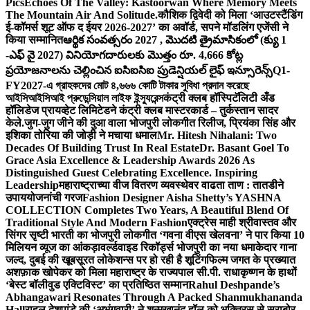
Pics
Echoes Of The Valley: Kastoorwan Where Memory Meets
The Mountain Air And Solitude.
कौशिक द्विवेदी को मिला ‘आउटस्टैंडिंग
ई-कॉमर्स शूट ऑफ द ईयर 2026-2027’ का अवॉर्ड, सपने मॉडलिंग एजेंसी ने
किया सम्मानित
ఆర్థిక సంవత్సరం 2027 , మొదటి త్రైమాసికంలో (క్యు 1
-ఎఫ్ వై 2027) వినియోగదారులకు మొత్తం రూ. 4,666 కోట్ల
ప్రయోజనాలను చెల్లించిన ఐసిఐసిఐ ప్రుడెన్షియల్ లైఫ్ ఇన్సూరెన్స్
Q1-
FY2027-এ গ্রাহকদের মোট ৪,৬৬৬ কোটি টাকার সুবিধা প্রদান করেছে
আইসিআইসিআই প্রুডেন্সিয়াল লাইফ ইন্স্যুরেন্স
कंट्री क्लब हॉस्पिटॅलिटी अँड
हॉलिडेज प्रायव्हेट लिमिटेडने कंट्री क्लब मास्टरकार्ड – तुर्कस्तान सादर
केले.
जुग-जुग जीने की दुआ वाला भोजपुरी लोकगीत रिलीज, प्रियंका सिंह और
इशिका तोरिया की जोड़ी ने मचाया धमाल
Mr. Hitesh Nihalani: Two
Decades Of Building Trust In Real Estate
Dr. Basant Goel To
Grace Asia Excellence & Leadership Awards 2026 As
Distinguished Guest Celebrating Excellence. Inspiring
Leadership
महाराष्ट्राच्या वीज वितरण व्यवस्थेवर वाढता ताण : तातडीने
उपाययोजनांची गरज
Fashion Designer Aisha Shetty’s YASHNA
COLLECTION Completes Two Years, A Beautiful Blend Of
Traditional Style And Modern Fashion
एक्ट्रेस माही श्रीवास्तव और
सिंगर सृष्टी भारती का भोजपुरी लोकगीत ‘गवना वीएस खेलवना’ ने पार किया 10
मिलियन व्यूज का आंकड़ा
वर्ल्डवाइड रिकॉर्ड्स भोजपुरी का नया धमाकेदार गाना
जल्द, दुबई की खूबसूरत लोकेशन्स पर हो रही है शूटिंग
फिल्म जगत के प्रख्यात
अशफ़ाक खोपेकर को मिला महाराष्ट्र के राज्यपाल सी.पी. राधाकृष्णन के हाथों
‘बेस्ट बॉलीवुड एक्टिविस्ट’ का प्रतिष्ठित सम्मान
Rahul Deshpande’s
Abhangawari Resonates Through A Packed Shanmukhananda
Hall
राहुल देशपांडे की ‘अभंगवारी’ ने शन्मुखानंद हॉल को भक्तिरस से सराबोर