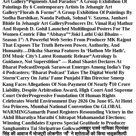
Art Gallery
“Pigments And Paradox” A Group Exhibition Of
Paintings By 6 Contemporary Artists In Jehangir Art
Gallery
“Florals & Forms” A Group Exhibition Of Paintings By
Sudha Barshikar, Nanda Pathak, Sohnal V. Saxena, Janhavi
Bhide In Jehangir Art Gallery
Producers Dr. Vimal Raj Mathur
And Rupesh D. Gohil Launched Multilingual Posters For The
Women-Centric Film “Abhaya”
“Jiski Lathi Uski Bhains –
Season 1”: A Powerful Web Series From Producer MK Rajput
That Exposes The Truth Between Power, Authority, And
Humanity…
Diksha Sharma Features In ‘Hathon Me Hath’,
DM Music City’s Latest Romantic Release
“Astrology Is
Guidance, Not Superstition” — Rahul Shastri Declares At
Bharat Podcast
Deepak Saraswat Emerges Among India’s Top
4 Podcasters; ‘Bharat Podcast’ Takes The Digital World By
Storm
‘Carry On Jatta’ Fame Punjabi Film Director Smeep
Kang Faces Allegations Of Non-Payment Of Nearly ₹10 Crore
Liability, Despite Arbitration Award, High Court And Supreme
Court Order
Progressive Foundation Of Human Rights
Celebrates World Environment Day 2026 On June 05, At Hotel
Sea Princess, Mumbai National Convention On GLOBAL
WARMING
Samarth Panel Registers Resounding Victory in the
Akhil Bharatiya Marathi Chitrapat Mahamandal Elections;
Winning Candidates Express Special Gratitude to Producer
Sanghamitra Tai Shripatrao Gaikwad
मशहूर पार्श्व गायिका प्रियंका
सिंह की आवाज में भोजपुरी लोकगीत ‘माँ’ ने श्रोताओं को किया भावुक
शिल्पी