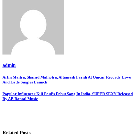
admin
Post
Arlin Maitra, Sharad Malhotra, Altamash Faridi At Omcar Records’ Love
And Latte Singles Launch
navigation
Popular Influencer Kili Paul’s Debut Song In India, SUPER SEXY Released
By AB Bansal Music
Related Posts