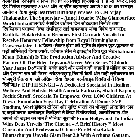
वर्ल्डवाइड रिकॉर्ड्स ने किया रिलीज
निलायश्री क्रिएशन्स ने ‘होप्स मिस्टर, मिस
एंड मिसेज महाराष्ट्र 2026’ और ‘द ग्रैंड महाराष्ट्र अवार्ड 2026’ का शानदार
आयोजन किया मुंबई:
Heartfelt Birthday Wishes To CM Vijay
Thalapathy, The Superstar – Angel Tetarbe (Miss Glamourface
World India)
बालगंधर्व रंगमंदिर वर्धापन दिन सोहळ्यात निर्माती तथा
रिपब्लिकन पक्षाच्या नेत्या संघमित्रा ताई गायकवाड यांचा विशेष सन्मान
Dr
Radhika Balakrishnan Becomes First Carnatic Vocalist to
Receive Honorary Fellowship from Royal Birmingham
Conservatoire, UK
फिल्म ‘शेल्टर होम’ की शूटिंग के दौरान फूट-फूटकर रो
पड़ीं अभिनेत्री दिव्या त्यागी, दर्दनाक सीन ने झकझोर दिया पूरा सेट
Shabnam
Khan (Khushi) Is The Production Advisor And Creative
Partner Of The Hiten Tejwani-Starrer Web Series “Chhodo
Yaar Jaane Do”
सपनों, पक्के इरादे और उम्मीद की कहानी है मोहित एम राय
और ऐश्याना राय की फिल्म ‘स्वेटर’
खुशबू तिवारी केटी और माही श्रीवास्तव का
भोजपुरी सैड सांग ‘उहे अंखिया रोवा दिहला’ वर्ल्डवाइड रिकॉर्ड्स ने किया
रिलीज
Dr. DIPTII SINGH – A Dedicated Specialist In Healing,
Wellness And Holistic Health
Amruta Fadnavis, Shahid Kapoor,
Jackie Shroff, Sreeleela To Empower Over 1,000 Children At
Divyaj Foundation Yoga Day Celebration At Dome, SVP
Stadium, Worli
इशिका टोरिया और सृष्टि भारती का भोजपुरी लोकगीत ‘लव
यू कहबे करब’ वर्ल्डवाइड रिकॉर्ड्स ने किया रिलीज
संघर्ष, आत्मविश्वास और
सपनों की उड़ान का नाम है मोनिका सुराजी
“From Hollywood To India:
Wins Deus Unveils ‘The Cinema – A Brief History’” Most
Cinematic And Professional Choice For Media
Kakali
Bhattacharya Unveils Glam Beat 2.0 With Archana Gautam,