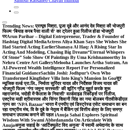
Santosh Raosaheb Chavan mumbai
Trending News:
प्रत्यूष मिश्रा, पूजा दूबे और आनंद देव मिश्रा की भोजपुरी
फिल्म ‘बियाह करब पैसा वाली से’ का ट्रेलर हुआ रिलीज होडा भोजपुरी
पर
Arun Parihar – Digital Entrepreneur, Trader & Founder of
Hashtag Digital Media
Actress Aliya Khan Says She Wishes She
Had Started Acting Earlier
Shanaya Al Haq: A Rising Star In
Acting And Modeling, Chasing Big Dreams
“Eternal Whispers
Of Stone” Solo Show Of Paintings By Uma Krishnamoorthy In
Nehru Centre Art Gallery
Melooha Launches Artha Sutram, An
AI-Powered Wealth Intelligence Report For Personalized
Financial Guidance
Sachiin Joshi: Jodhpur’s Own Who
Transformed Kingfisher Villa Into King’s Mansion In Goa
सुर
म्यूजिक वर्ल्ड प्रा.लि., निर्माता सुरिंदर यादव और निर्देशक विजय यादव की
भोजपुरी फिल्म ‘गंगा जमुना सरस्वती’ की शूटिंग ग्रैंड मुहूर्त करके शुरू
महराजगंज, भदोही में
‘कैलाश के निवासी’ वर्ल्डवाइड रिकॉर्ड्स पर रिलीज,
एक्ट्रेस माही श्रीवास्तव और सिंगर शिवानी सिंह का नया बोलबम गीत
वीकेडीएल
ग्रुप का ‘NPA Bazaar’ भारत में एनपीए एवं डिस्ट्रेस्ड एसेट समाधान का बन
रहा राष्ट्रीय मंच, वि के दुबे के नेतृत्व में बैंकिंग एवं वित्तीय क्षेत्र के लिए समग्र
समाधान उपलब्ध कराने की पहल i
Anuja Sahai Explores Spiritual
Wisdom With Swami Abhedananda On Articulate With
Anuja
अनुजा सहाई के ‘आर्टिक्युलेट विद अनुजा’ में स्वामी अभेदानंद के साथ