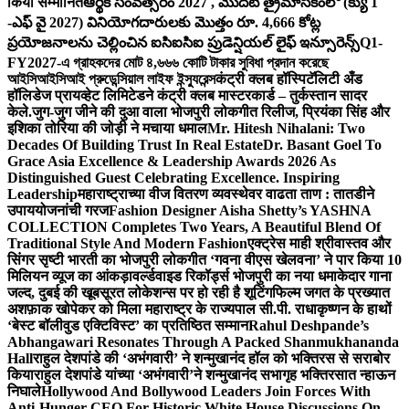
किया सम्मानित
ఆర్థిక సంవత్సరం 2027 , మొదటి త్రైమాసికంలో (క్యు 1
-ఎఫ్ వై 2027) వినియోగదారులకు మొత్తం రూ. 4,666 కోట్ల
ప్రయోజనాలను చెల్లించిన ఐసిఐసిఐ ప్రుడెన్షియల్ లైఫ్ ఇన్సూరెన్స్
Q1-
FY2027-এ গ্রাহকদের মোট ৪,৬৬৬ কোটি টাকার সুবিধা প্রদান করেছে
আইসিআইসিআই প্রুডেন্সিয়াল লাইফ ইন্স্যুরেন্স
कंट्री क्लब हॉस्पिटॅलिटी अँड
हॉलिडेज प्रायव्हेट लिमिटेडने कंट्री क्लब मास्टरकार्ड – तुर्कस्तान सादर
केले.
जुग-जुग जीने की दुआ वाला भोजपुरी लोकगीत रिलीज, प्रियंका सिंह और
इशिका तोरिया की जोड़ी ने मचाया धमाल
Mr. Hitesh Nihalani: Two
Decades Of Building Trust In Real Estate
Dr. Basant Goel To
Grace Asia Excellence & Leadership Awards 2026 As
Distinguished Guest Celebrating Excellence. Inspiring
Leadership
महाराष्ट्राच्या वीज वितरण व्यवस्थेवर वाढता ताण : तातडीने
उपाययोजनांची गरज
Fashion Designer Aisha Shetty’s YASHNA
COLLECTION Completes Two Years, A Beautiful Blend Of
Traditional Style And Modern Fashion
एक्ट्रेस माही श्रीवास्तव और
सिंगर सृष्टी भारती का भोजपुरी लोकगीत ‘गवना वीएस खेलवना’ ने पार किया 10
मिलियन व्यूज का आंकड़ा
वर्ल्डवाइड रिकॉर्ड्स भोजपुरी का नया धमाकेदार गाना
जल्द, दुबई की खूबसूरत लोकेशन्स पर हो रही है शूटिंग
फिल्म जगत के प्रख्यात
अशफ़ाक खोपेकर को मिला महाराष्ट्र के राज्यपाल सी.पी. राधाकृष्णन के हाथों
‘बेस्ट बॉलीवुड एक्टिविस्ट’ का प्रतिष्ठित सम्मान
Rahul Deshpande’s
Abhangawari Resonates Through A Packed Shanmukhananda
Hall
राहुल देशपांडे की ‘अभंगवारी’ ने शन्मुखानंद हॉल को भक्तिरस से सराबोर
किया
राहुल देशपांडे यांच्या ‘अभंगवारी’ने शन्मुखानंद सभागृह भक्तिरसात न्हाऊन
निघाले
Hollywood And Bollywood Leaders Join Forces With
Anti-Hunger CEO For Historic White House Discussions On