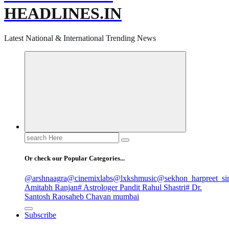
HEADLINES.IN
Latest National & International Trending News
Search
for:
Or check our Popular Categories...
@arshnaagra
@cinemixlabs
@lxkshmusic
@sekhon_harpreet_si
Amitabh Ranjan
# Astrologer Pandit Rahul Shastri
# Dr.
Santosh Raosaheb Chavan mumbai
Subscribe