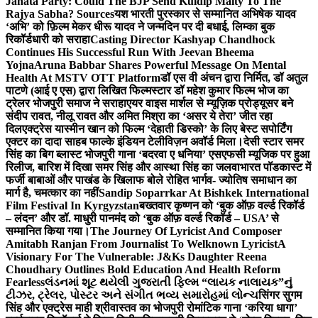
Janata Party: Could The BJP Send Kuldip Maity To The
Rajya Sabha? Sources
यश भारती पुरस्कार से सम्मानित अभिषेक यादव
‘अभि’ को फ़िल्म मेकर धीरू यादव ने जन्मदिन पर दी बधाई, लिम्का बुक
रिकॉर्डधारी को सराहा
Casting Director Kashyap Chandhock
Continues His Successful Run With Jeevan Bheema
Yojna
Aruna Babbar Shares Powerful Message On Mental
Health At MSTV OTT Platform
डॉ एस वी अंचन द्वारा निर्मित, डॉ अतुल
पाटणे (आई ए एस) द्वारा लिखित फिल्मस्टार डॉ महेश कुमार फिल्म भोज का
ट्रेलर भोजपुरी समाज ने सराहा
एयर वाइस मार्शल से म्यूज़िक प्रोड्यूसर बने
संदीप रावत, नीलू रावत और अमित मिश्रा का ‘असर ये तेरा’ जीत रहा
दिल
एक्ट्रेस यास्मीन खान को फिल्म ‘देहाती डिस्को’ के लिए बेस्ट सपोर्टिंग
एक्टर का दादा साहब फाल्के इंडियन टेलीविज़न अवॉर्ड मिला।
देसी स्टार समर
सिंह का बिग ब्लास्ट भोजपुरी गाना ‘बदरवा ए धनिया’ एसएफसी म्यूजिक पर हुआ
रिलीज, बारिश में दिखा समर सिंह और आस्था सिंह का जलवा
भारत पॉडकास्ट में
फर्जी बाबाओं और पाखंड के खिलाफ बोले रोहित भार्गव- ज्योतिष समाधान का
मार्ग है, चमत्कार का नहीं
Sandip Soparrkar At Bishkek International
Film Festival In Kyrgyzstan
बख्तवार कृष्णन को ‘बुक ऑफ़ वर्ल्ड रिकॉर्ड
– लंदन’ और डॉ. माधुरी पानमंद को ‘बुक ऑफ़ वर्ल्ड रिकॉर्ड – USA’ से
सम्मानित किया गया।
The Journey Of Lyricist And Composer
Amitabh Ranjan From Journalist To Welknown Lyricist
A
Visionary For The Vulnerable: J&Ks Daughter Reena
Choudhary Outlines Bold Education And Health Reform
Fearless
લંડનમાં શૂટ થયેલી ગુજરાતી ફિલ્મ “લાયક નાલાયક”નું
ટીઝર, ટ્રેલર, પોસ્ટર અને સંગીત ભવ્ય સમારોહમાં લોન્ચ
सिंगर सुगम
सिंह और एक्ट्रेस माही श्रीवास्तव का भोजपुरी रोमांटिक गाना ‘करिया धागा’