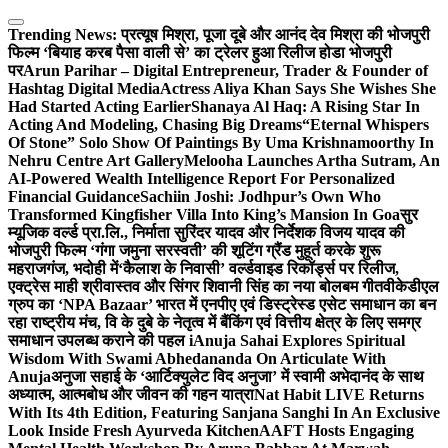
Skip
to
Trending News:
प्रत्यूष मिश्रा, पूजा दूबे और आनंद देव मिश्रा की भोजपुरी
content
फिल्म ‘बियाह करब पैसा वाली से’ का ट्रेलर हुआ रिलीज होडा भोजपुरी
पर
Arun Parihar – Digital Entrepreneur, Trader & Founder of
Hashtag Digital Media
Actress Aliya Khan Says She Wishes She
Had Started Acting Earlier
Shanaya Al Haq: A Rising Star In
Acting And Modeling, Chasing Big Dreams
“Eternal Whispers
Of Stone” Solo Show Of Paintings By Uma Krishnamoorthy In
Nehru Centre Art Gallery
Melooha Launches Artha Sutram, An
AI-Powered Wealth Intelligence Report For Personalized
Financial Guidance
Sachiin Joshi: Jodhpur’s Own Who
Transformed Kingfisher Villa Into King’s Mansion In Goa
सुर
म्यूजिक वर्ल्ड प्रा.लि., निर्माता सुरिंदर यादव और निर्देशक विजय यादव की
भोजपुरी फिल्म ‘गंगा जमुना सरस्वती’ की शूटिंग ग्रैंड मुहूर्त करके शुरू
महराजगंज, भदोही में
‘कैलाश के निवासी’ वर्ल्डवाइड रिकॉर्ड्स पर रिलीज,
एक्ट्रेस माही श्रीवास्तव और सिंगर शिवानी सिंह का नया बोलबम गीत
वीकेडीएल
ग्रुप का ‘NPA Bazaar’ भारत में एनपीए एवं डिस्ट्रेस्ड एसेट समाधान का बन
रहा राष्ट्रीय मंच, वि के दुबे के नेतृत्व में बैंकिंग एवं वित्तीय क्षेत्र के लिए समग्र
समाधान उपलब्ध कराने की पहल i
Anuja Sahai Explores Spiritual
Wisdom With Swami Abhedananda On Articulate With
Anuja
अनुजा सहाई के ‘आर्टिक्युलेट विद अनुजा’ में स्वामी अभेदानंद के साथ
अध्यात्म, आत्मबोध और जीवन की गहन यात्रा
Nat Habit LIVE Returns
With Its 4th Edition, Featuring Sanjana Sanghi In An Exclusive
Look Inside Fresh Ayurveda Kitchen
AAFT Hosts Engaging