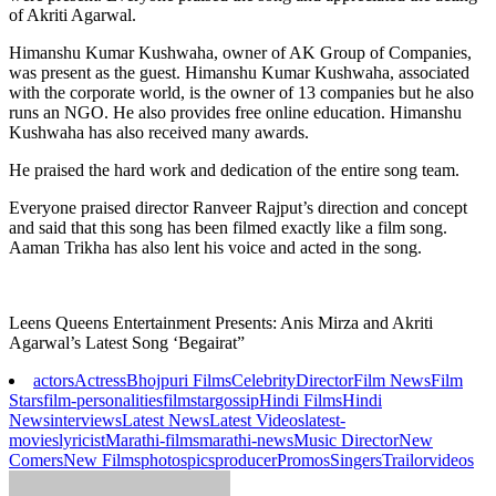
of Akriti Agarwal.
Himanshu Kumar Kushwaha, owner of AK Group of Companies,
was present as the guest. Himanshu Kumar Kushwaha, associated
with the corporate world, is the owner of 13 companies but he also
runs an NGO. He also provides free online education. Himanshu
Kushwaha has also received many awards.
He praised the hard work and dedication of the entire song team.
Everyone praised director Ranveer Rajput’s direction and concept
and said that this song has been filmed exactly like a film song.
Aaman Trikha has also lent his voice and acted in the song.
Leens Queens Entertainment Presents: Anis Mirza and Akriti
Agarwal’s Latest Song ‘Begairat”
actors
Actress
Bhojpuri Films
Celebrity
Director
Film News
Film
Stars
film-personalities
filmstar
gossip
Hindi Films
Hindi
News
interviews
Latest News
Latest Videos
latest-
movies
lyricist
Marathi-films
marathi-news
Music Director
New
Comers
New Films
photos
pics
producer
Promos
Singers
Trailor
videos