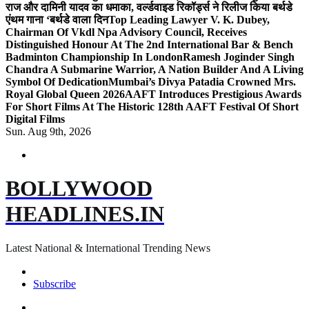
राज और दामिनी यादव का धमाका, वर्ल्डवाइड रिकॉर्ड्स ने रिलीज किया बर्थडे
एंथम गाना ‘बर्थडे वाला दिन
Top Leading Lawyer V. K. Dubey,
Chairman Of Vkdl Npa Advisory Council, Receives
Distinguished Honour At The 2nd International Bar & Bench
Badminton Championship In London
Ramesh Joginder Singh
Chandra A Submarine Warrior, A Nation Builder And A Living
Symbol Of Dedication
Mumbai’s Divya Patadia Crowned Mrs.
Royal Global Queen 2026
AAFT Introduces Prestigious Awards
For Short Films At The Historic 128th AAFT Festival Of Short
Digital Films
Sun. Aug 9th, 2026
BOLLYWOOD
HEADLINES.IN
Latest National & International Trending News
Subscribe