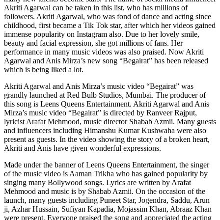
Akriti Agarwal can be taken in this list, who has millions of
followers. Akriti Agarwal, who was fond of dance and acting since
childhood, first became a Tik Tok star, after which her videos gained
immense popularity on Instagram also. Due to her lovely smile,
beauty and facial expression, she got millions of fans. Her
performance in many music videos was also praised. Now Akriti
Agarwal and Anis Mirza’s new song “Begairat” has been released
which is being liked a lot.
Akriti Agarwal and Anis Mirza’s music video “Begairat” was
grandly launched at Red Bulb Studios, Mumbai. The producer of
this song is Leens Queens Entertainment. Akriti Agarwal and Anis
Mirza’s music video “Begairat” is directed by Ranveer Rajput,
lyricist Arafat Mehmood, music director Shabab Azmii. Many guests
and influencers including Himanshu Kumar Kushwaha were also
present as guests. In the video showing the story of a broken heart,
Akriti and Anis have given wonderful expressions.
Made under the banner of Leens Queens Entertainment, the singer
of the music video is Aaman Trikha who has gained popularity by
singing many Bollywood songs. Lyrics are written by Arafat
Mehmood and music is by Shabab Azmii. On the occasion of the
launch, many guests including Puneet Star, Jogendra, Saddu, Arun
ji, Azhar Hussain, Sufiyan Kapadia, Mojassim Khan, Abraaz Khan
were present. Everyone praised the song and appreciated the acting