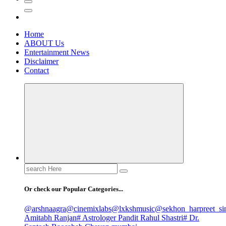
Home
ABOUT Us
Entertainment News
Disclaimer
Contact
Search
for:
Or check our Popular Categories...
@arshnaagra
@cinemixlabs
@lxkshmusic
@sekhon_harpreet_si
Amitabh Ranjan
# Astrologer Pandit Rahul Shastri
# Dr.